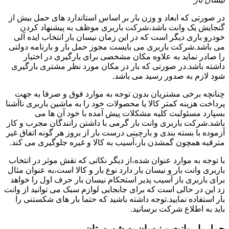
در صورتی که ابعاد و وزن بار بر اساس استاندارد های حمل بیش از
گنجایش یک وانت باشد،شرکت باربری موظف به پیشنهاد کردن
خودرو باری دیگر است که در این زمان نیسان بار انتخاب ایده آلی
می باشد.شرکت باربری می بایست مجوز حمل بار و بارنامه دولتی
را صادر نماید به علاوه مکان مشخصی برای بارگیری در اختیار
داشته باشد.در صورتی که بار در مکان مورد نظر مشتری بارگیری
شود لازم به صدور رسید می باشد.
چنانچه برخی مشتریان بدون توجه به موارد فوق و صرفا به جهت
پرداخت هزینه کمتر کالا یا محصولات خود را به ماشین باربری ناآشنا
بسپارد مسئولیت کلیه مشکلات پیش آمده با خود آن ها می
باشد.شرکت باربری وانت بار گرمی با داشتن رانندگان مجرب و کار
آزموده با بسته بندی و بارچینی درست بار از بروز هر گونه اتفاق غیر
مترقبه همچون گمشدن بار،آسیب به کالا و غیره جلوگیری می کند.
با توجه به موارد عنوان شده،از دیگر نکاتی که نقش موثر در انتخاب
باربری وانت بار و نیسان بار دارد نوع بار و کالا است،به عنوان مثال
برای باربری بار آسیب پذیر استحکام نیسان بار حرف اول را خواهد
زد این در حالی است که برای جابجایی لوازم سبک می توانید از وانت
بار استفاده نمایید.توجه داشته باشید که حتما بار های شکستنی را
باید به اطلاع شرکت برسانید.
حمل بار وانت و نیسان به شهرستان