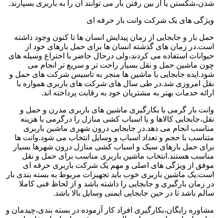
شدن،شکستن یا از بین رفتن بار می توانند آن را به باربری بسپارند.
ویژگی های یک شرکت وانت بار حرفه ای
حمل بار و جابجایی از زمان پیدایش انسان ها تا کنون وجود داشته
است.در زمان های گذشته انسان ها برای حمل بارهای خود از
حیوانات استفاده می کردند،ولی درحال حاضر با اختراع وسیله های
چون ماشین حمل و نقل بسیار راحت تر و سریع تر انجام می
شود.ایده جابجایی با ماشین ها منجر به تاسیس شرکت های حمل و
نقل امروزی شد.در طی سال های شرکت های باربری همواره با
ارائه خدمات بهتر به مشتریان خود به رقابت پرداخته اند.
وانت بار گرمی با بکارگیری ماشین های باربری مدرن و حمل و
نقل،جابجایی کالاها و یا اسباب کشی منازل را درگرمی با هزینه
مناسب انجام می دهد.در جابجایی درون شهری ماشین باربری
متناسب با حجم و تعداد اسباب و وسایل انتخاب می شود.وانت ها
برای حمل بارهای سبک و اسباب کشی منازل درون شهرها بسیار
مناسب هستند.انتخاب ماشین باربری مناسب برای حمل و نقل
موفق از ویژگی های اصلی و مهم یک شرکت باربری حرفه ای
است.یک ماشین باربری خوب باید تجهیزات مربوط به بسته بندی بار
در زمان بارگیری و جابجایی را داشته باشد و از لحاظ فنی کاملا
سالم باشد تا در حین جابجایی ایمنی وسایل بالا باشد.
مشاوره رایگان،بکارگیری افراد کار آزموده در بسته بندی،چیدمان و