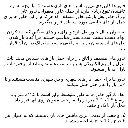
خاور ها کاربردی ترین ماشین های باری هستند که با توجه به نوع
اتاقشان تنوع زیادی دارند از جمله خاور معمولی،خاور اتاق
بزرگ،خاور بغل بازشو،خاور مسقف کع هرکدام از این خاور ها برای
حمل بار های خاصی مورد استفاده قرار میگیرند.
به عنوان مثال خاور بغل بازشو برای بار های سنگین که بلند کردن
آنها با دست سخت است،بسیار مناسب هستند چرا که با باز شدن
بغل های آن میتوان بار را به راحتی توسط لیفتراک درون آن قرار
داد.
خاور های مسقف و اتاق دار برای حمل بار های حساس مانند اثاث
منزل و لوازم الکتریکی بسیار مناسب هستند و مانع از برخورد آب و
باران به بار میشوند.
خاور ها برای حمل بار های شهری و بین شهری مناسب هستنند و تا
4 تن بار را به راحتی حمل میکنند.
ابعاد بارگیر خاور ها به طور متوسط برابر است با 4.5*2 متر و تا
ارتفاع 2.5 تا 2.7 متر بار را به راحتی میتوان روی آنها قرار داد.
حمل بار با تک و جفت
تک و جفت از قدیمی ترین ماشین های باری هستند که به عنوان بنز
6 چرخ و 10 چرخ شناخته میشوند.