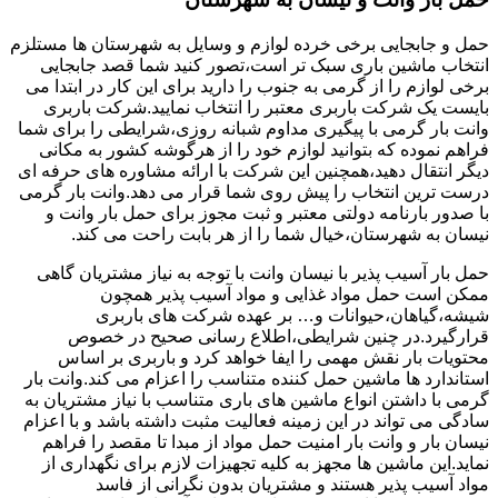
حمل و جابجایی برخی خرده لوازم و وسایل به شهرستان ها مستلزم
انتخاب ماشین باری سبک تر است،تصور کنید شما قصد جابجایی
برخی لوازم را از گرمی به جنوب را دارید برای این کار در ابتدا می
بایست یک شرکت باربری معتبر را انتخاب نمایید.شرکت باربری
وانت بار گرمی با پیگیری مداوم شبانه روزی،شرایطی را برای شما
فراهم نموده که بتوانید لوازم خود را از هرگوشه کشور به مکانی
دیگر انتقال دهید،همچنین این شرکت با ارائه مشاوره های حرفه ای
درست ترین انتخاب را پیش روی شما قرار می دهد.وانت بار گرمی
با صدور بارنامه دولتی معتبر و ثبت مجوز برای حمل بار وانت و
نیسان به شهرستان،خیال شما را از هر بابت راحت می کند.
حمل بار آسیب پذیر با نیسان وانت با توجه به نیاز مشتریان گاهی
ممکن است حمل مواد غذایی و مواد آسیب پذیر همچون
شیشه،گیاهان،حیوانات و… بر عهده شرکت های باربری
قرارگیرد.در چنین شرایطی،اطلاع رسانی صحیح در خصوص
محتویات بار نقش مهمی را ایفا خواهد کرد و باربری بر اساس
استاندارد ها ماشین حمل کننده متناسب را اعزام می کند.وانت بار
گرمی با داشتن انواع ماشین های باری متناسب با نیاز مشتریان به
سادگی می تواند در این زمینه فعالیت مثبت داشته باشد و با اعزام
نیسان بار و وانت بار امنیت حمل مواد از مبدا تا مقصد را فراهم
نماید.این ماشین ها مجهز به کلیه تجهیزات لازم برای نگهداری از
مواد آسیب پذیر هستند و مشتریان بدون نگرانی از فاسد