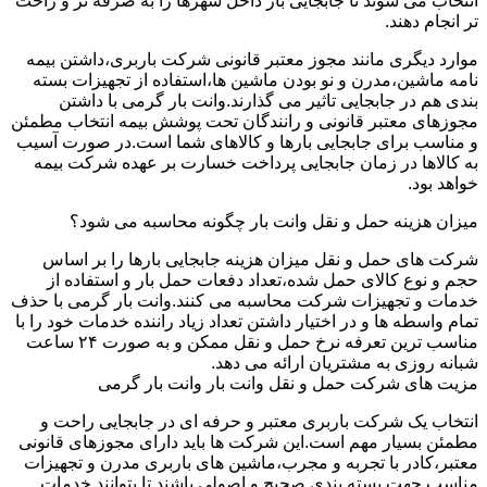
انتخاب می شوند تا جابجایی بار داخل شهرها را به صرفه تر و راحت
تر انجام دهند.
موارد دیگری مانند مجوز معتبر قانونی شرکت باربری،داشتن بیمه
نامه ماشین،مدرن و نو بودن ماشین ها،استفاده از تجهیزات بسته
بندی هم در جابجایی تاثیر می گذارند.وانت بار گرمی با داشتن
مجوزهای معتبر قانونی و رانندگان تحت پوشش بیمه انتخاب مطمئن
و مناسب برای جابجایی بارها و کالاهای شما است.در صورت آسیب
به کالاها در زمان جابجایی پرداخت خسارت بر عهده شرکت بیمه
خواهد بود.
میزان هزینه حمل و نقل وانت بار چگونه محاسبه می شود؟
شرکت های حمل و نقل میزان هزینه جابجایی بارها را بر اساس
حجم و نوع کالای حمل شده،تعداد دفعات حمل بار و استفاده از
خدمات و تجهیزات شرکت محاسبه می کنند.وانت بار گرمی با حذف
تمام واسطه ها و در اختیار داشتن تعداد زیاد راننده خدمات خود را با
مناسب ترین تعرفه نرخ حمل و نقل ممکن و به صورت ۲۴ ساعت
شبانه روزی به مشتریان ارائه می دهد.
مزیت های شرکت حمل و نقل وانت بار وانت بار گرمی
انتخاب یک شرکت باربری معتبر و حرفه ای در جابجایی راحت و
مطمئن بسیار مهم است.این شرکت ها باید دارای مجوزهای قانونی
معتبر،کادر با تجربه و مجرب،ماشین های باربری مدرن و تجهیزات
مناسب جهت بسته بندی صحیح و اصولی باشند تا بتوانند خدمات