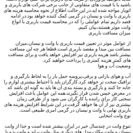
باشید یا با قیمت های متفاوتی از جانب برخی شرکت های باربری و
اتوبار مواجه شده اید.در این حالت اطلاع از نحوه محاسبه هزینه های
باربری با وانت و نیسان در گرمی کمک کننده خواهد بود.در ادامه
قصد داریم تمام عواملی را که در محاسبه قیمت باربری با انواع
وانت موثر هستند،بیان کنیم.
میزان مسافت باربری
از عوامل موثر در تعیین قیمت باربری با وانت و نیسان،میزان
مسافت بین مبدا و مقصد باربری است.قطعا هر چه این مسافت
بیشتر باشد هزینه باربری نیز افزایش خواهد یافت و برای مسافت
های کمتر هزینه کمتری را پرداخت خواهید کرد.
وضعیت آب و هوا
آب و هوای بارانی و برفی،پروسه حمل بار را به لحاظ بارگیری و
ترافیک سخت تر خواهد کرد.کارگران باید با احتیاط بیشتری لوازم را
جابه جا کنند و بارگیری و بسته بندی آن ها باید به گونه ای باشد که
در معرض خیس شدن قرار نگیرند.همه این عوامل باعث افزایش
سختی کار برای راننده یا کارگران می شود و از طرفی زمان
بیشتری نیز از آن ها خواهد گرفت.در این شرایط افزایش هزینه های
باربری نهایی با وانت و نیسان در گرمی امری طبیعی است.
نوع وانت انتخابی
تنوع وانت در چندسال خیر در ایران بیشتر شده است و جدا از وانت
نیسان و وانت پیکان،مدل های دیگری مثل وانت پراید و وانت پژو با