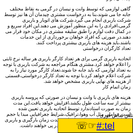
گاهی لوازمی که توسط وانت و نیسان در گرمی به نقاط مختلف
جابه جا می شوند،بنا به درخواست مشتری چیدمان آن ها نیز توسط
شرکت باربری انجام می گیرد.شرکت های اتوبار و باربری
گرمی،افرادی را به این منظور آموزش می دهند.این افراد سریع و
در کمال دقت لوازم را طبق سلیقه مشتری در مکان خود قرار می
دهند.در صورتی که افراد خواهان برخورداری از این خدمات
باشند،باید هزینه های باربری بیشتری پرداخت کنند.
تعداد کارگران درخواستی
اتحادیه باربری گرمی برای هر تعداد کارگر باربری هر ساله نرخ ثابتی
را اعلام خواهد کرد.مشتری هنگام مراجعه به شرکت باربری با توجه
به تعداد لوازمی که باید جابه جا شوند،تعداد کارگر مورد نیاز را به
شرکت اعلام خواهد کرد.با توجه به تعداد کارگر درخواستی،قسمتی
از هزینه های نهایی باربری مشخص خواهد شد.
زمان اتمام کار
هزینه های باربری با وانت و نیسان در صورتی که پروسه باربری
بیشتر از سه ساعت طول بکشد،افزایش خواهد یافت.این مدت
زمان به صورت استادندارد توسط اتحادیه باربری تعیین شده
است.عواملی مثل آب وهوا،ترافیک،شرایط جغرافیایی مبدا یا حجم
تلفن تماس فوری
زیاد لوازم ممکن است باعث افزایش مدت زمان بارگیری و باربری
☞☏
tel:#
شوند که افزایش هزینه های باربری را در پی خواهند داشت.
تعداد طبقات ساختمان مبدا و مقصد