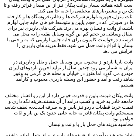
است.البته همانند نیسان،وانت پیکان نیز از این مقدار فراتر رفته و تا
یک تن و بیشتر،بارهای مختلفی را جابه جا می کند.
اثاث منزل،جهیزیه،لوازم شرکت ها و دفاتر،فروشگاه ها و کارخانه
ها در صورتی که در حجم پایین و متوسط خواهان جابه جایی لوازم
باشند،از وانت و نیسان بهره می برند.شرکت های باربری نیز برای
انتقال وسایلی در حجم کم این گونه وسایل نقلیه را به محل می
فرستند.درخواست کامیون برای جابه جایی لوازمی که به راحتی با
نیسان یا انواع وانت حمل می شود،فقط هزینه های باربری را
افزایش می دهد.
وانت باریا باردو از محبوب ترین وسایل حمل و نقل و باربری در
ایران به شمار می رود.چندین سال از تولید آخرین باردوهای ایران
خودرو می گذرد اما هنوز در خیابان و محله های گرمی به وفور
شاهد رفت و آمد و حضور این وسیله باربری محبوب و کارآمد
هستیم.
وانت پیکان قیمت پایین و قدرت خوبی دارد از این رو اقشار مختلف
جامعه قادر به خرید و کسب درامد از آن هستند.هزینه نگه داری و
قیمت خرید قطعات باردو نیز پایین و به صرفه است.به لطف شاسی
مستحکم وانت پیکان قادر به جابه جایی حدود یک تن بار و اثاث
خواهیم بود.
محاسبه هزینه های حمل بار با وانت و نیسان
شاید بخواهید برآوردی از هزینه های باربری برای حمل لوازم داشته