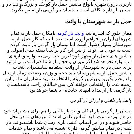
باربری درون شهری،انواع ماشین حمل بار کوچک و بزرگ،وانت بار و
نیسان بار دارید: کافی است با نیسان بار گرمی بار تماس بگیرید.
حمل بار به شهرستان با وانت
همان طور که اشاره شد
وانت بار گرمی
،امکان حمل بار به تمام
شهرهای ایران را فراهم آورده است.صد البته که کار حمل بار به
شهرستان بسیار دشوار است اما نیسان بار گرمی بار ثابت کرده
است به خوبی می تواند از پس این کار برآید.با بسته بندی اصولی و
ماشین های حمل بار مجهز کوچکترین خسارتی به لوازم و بارهای
شما وارد نخواهد شد.اگر میزان و حجم بار شما کم است می توانید
برای حمل بار به شهرستان از وانت استفاده نمایید.برای انتخاب
ماشین حمل بار به شهرستان باید حجم و وزن بار،مدت زمان ارسال
را درنظر بگیرید و بهترین گزینه را انتخاب نمایید.مشاوران ما در این
زمینه شما را راهنمایی خواهند کرد پس خیالتان راحت باشد.نیسان
بار گرمی بار از بتدا تا انتهای جابجایی با شما خواهد بود.
وانت بار تلفنی و ارزان در گرمی
نیسان بار گرمی بار امکان وانت بار تلفنی را هم برای مشتریان خود
فراهم آورده است.با یک تماس کافی است تا نیروهای ما در محل
حاضر شوند و در امر اسباب کشی یاری رسان شما باشند.وانت بار
تلفنی در تمام مناطق گرمی دارای شعبه می باشد و تمام خدمات
باربری و حمل بار را با بهترین کیفیت به شما ارائه می دهد.