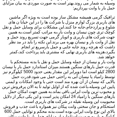
وسیله به شمار می روند.بهتر است به صورت موردی به بیان مزایای
حمل بار با وانت بپردازیم:
ترافیک گرمی همیشه مشکل ساز بوده است به ویژه اگر ماشین
های باربری بزرگ لوازم منزل یا شرکت ها را در این خیابا ن های
شلوغ و پرازدحام،جابه جا کنند.این مشکلات برای وسایل حمل و نقل
کوچک تری چون نیسان و وانت بار،به مراتب کمتر است.به همین
جهت شرکت های باربری و اتوبار گرمی جهت تسریع روند حمل و
نقل از وانت بار و نیسان بهره می برند.این نکته را باید در مد نظر
داشت که هرچه روند جابه جایی و حمل بارسریع تر انجام
بگیرد،هزینه های باربری نهایی که مشتری باید پرداخت کند،کمتر
خواهد شد.
وانت بار و نیسان از جمله وسایل حمل و نقل با بدنه مستحکم با
قدرت حمل بارهای سنگین هستند.میزان استاندارد حمل بار با نیسان
2800 کیلو است اما دوبرابر این مقدار یعنی حدود 5000 کیلوگرم نیز
توسط زامیاد یا نیسان آبی به راحتی حمل می شود.قدرت حمل
بالایی که نیسان از آن بهره مند است حتی با وجود امکانات و ایمنی
پایین این وسیله،باعث شده که از اوایل تولید تا به الان پرفروش ترین
و محبوب ترین وانت ایرانی باقی بماند.به همین جهت امکان حمل
بارهای سنگین با زامیاد 24 امکان پذیر است و این یکی دیگر از دلایل
محبوبیت این وسیله نقیله در شرکت های باربری است.
استحکام و جان سختی وانت پیکان نیز همواره باعث جذب و فروش
بالای این نوع وانت ایرانی بوده است.بدنه محکم و توانایی حمل 600
کیلوگرم بار به صورت استاندارد،از مزایای حمل بار با وانت پیکان