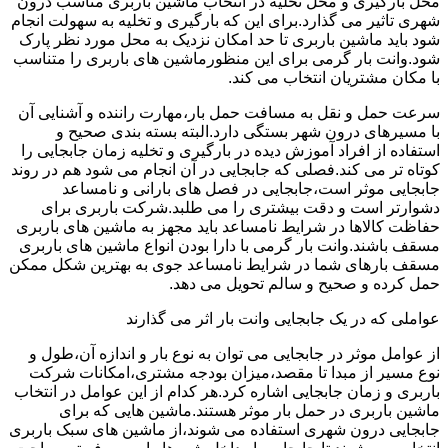
محل بارگیری و محل تخلیه در انتخاب ماشین باربری مناسب درون
شهری تاثیر می گذارد.برای این که بارگیری و تخلیه به سهولت انجام
شود باید ماشین باربری تا حد امکان نزدیک به محل مورد نظر پارک
شود.وانت بار گرمی برای این منظورماشین های باربری را متناسب
با مکان مشتریان انتخاب می کند.
سرعت حمل و نقل به مسافت حمل بار،مهارت راننده و آشنایی آن
با مسیرهای درون شهر بستگی دارد.البته بسته بندی صحیح و
استفاده از افراد آموزش دیده در بارگیری و تخلیه زمان جابجایی را
کوتاه تر می کند.فصلی که جابجایی در آن انجام می شود هم در روند
جابجایی موثر است،جابجایی در فصل های بارانی و نامساعد
دشوارتر است و دقت بیشتری را می طلبد.شرکت باربری برای
حفاظت کالاها در شرایط نامساعد باید مجهز به ماشین های باربری
مسقف باشند.وانت بار گرمی با دارا بودن انواع ماشین های باربری
مسقف بارهای شما در شرایط نامساعد جوی به بهترین شکل ممکن
حمل کرده و صحیح و سالم تحویل می دهد.
عواملی که در یک جابجایی وانت بار اثر می گذارند
از عوامل موثر در جابجایی می توان به نوع بار و اندازه آن،طول و
نوع مسیر از مبدا تا مقصد،میزان بودجه مشتری،امکانات شرکت
باربری و زمان جابجایی اشاره کرد.هر کدام از این عوامل در انتخاب
ماشین باربری در حمل بار موثر هستند.ماشین هایی که برای
جابجایی درون شهری استفاده می شوند،از ماشین های سبک باربری