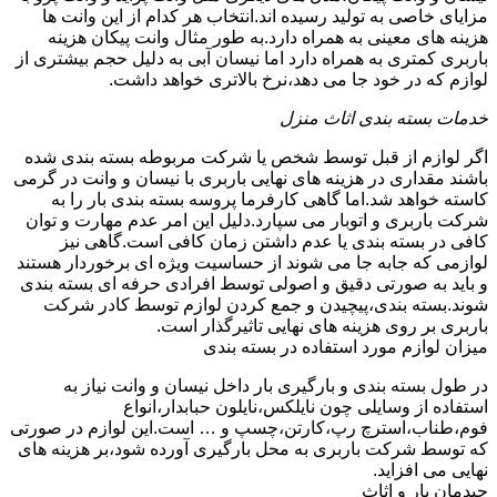
مزایای خاصی به تولید رسیده اند.انتخاب هر کدام از این وانت ها
هزینه های معینی به همراه دارد.به طور مثال وانت پیکان هزینه
باربری کمتری به همراه دارد اما نیسان آبی به دلیل حجم بیشتری از
لوازم که در خود جا می دهد،نرخ بالاتری خواهد داشت.
خدمات بسته بندی اثاث منزل
اگر لوازم از قبل توسط شخص یا شرکت مربوطه بسته بندی شده
باشند مقداری در هزینه های نهایی باربری با نیسان و وانت در گرمی
کاسته خواهد شد.اما گاهی کارفرما پروسه بسته بندی بار را به
شرکت باربری و اتوبار می سپارد.دلیل این امر عدم مهارت و توان
کافی در بسته بندی یا عدم داشتن زمان کافی است.گاهی نیز
لوازمی که جابه جا می شوند از حساسیت ویژه ای برخوردار هستند
و باید به صورتی دقیق و اصولی توسط افرادی حرفه ای بسته بندی
شوند.بسته بندی،پیچیدن و جمع کردن لوازم توسط کادر شرکت
باربری بر روی هزینه های نهایی تاثیرگذار است.
میزان لوازم مورد استفاده در بسته بندی
در طول بسته بندی و بارگیری بار داخل نیسان و وانت نیاز به
استفاده از وسایلی چون نایلکس،نایلون حبابدار،انواع
فوم،طناب،استرچ رپ،کارتن،چسپ و … است.این لوازم در صورتی
که توسط شرکت باربری به محل بارگیری آورده شود،بر هزینه های
نهایی می افزاید.
چیدمان بار و اثاث