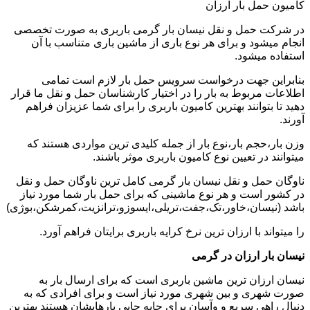
کامیون حمل بار ارزان
در شرکت حمل و نقل نیسان بار گرمی باربری به صورت تخصصی
انجام میشود و برای هر نوع باری از ماشین باری متناسب با آن
استفاده میشود.
بنابراین جهت درخواست سرویس حمل بار لازم است تمامی
اطلاعات مربوط به بار را در اختیار کارشناسان حمل و نقل ما قرار
دهید تا بتوانند بهترین کامیون باربری را برای شما عزیزان فراهم
آورند.
وزن بار،حجم بار،نوع بار از جمله کلیدی ترین مواردی هستند که
میتوانند در تعیین نوع کامیون باربری موثر باشند.
ناوگان حمل و نقل نیسان بار گرمی کامل ترین ناوگان حمل و نقل
در کشور است و هر نوع ماشینی که برای حمل بار شما مورد نیاز
باشد (نیسان،خاور،تک،جفت،تریلی،ایسوزو،ترانزیت،کمرشکن،بوژی)
را میتواند با ارزان ترین نرخ کرایه باربری برایتان فراهم آورد.
نیسان بار ارزان در گرمی
نیسان ارزان ترین ماشین باربری است که برای ارسال بار به
صورت شهری و بین شهری مورد نیاز است و برای افرادی که به
دنبال راهی سریع و وآسان برای جابه جایی بارهایشان هستند بهترین