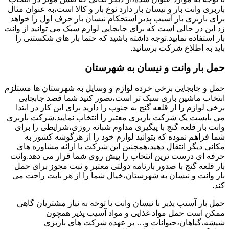
باربری وانت بار و نیسان بار دارد نوع بار و کالا است،به عنوان مثال
برای باربری بار آسیب پذیر استحکام نیسان بار حرف اول را خواهد
زد این در حالی است که برای جابجایی لوازم سبک می توانید از وانت
بار استفاده نمایید.توجه داشته باشید که حتما بار های شکستنی را
باید به اطلاع شرکت برسانید.
حمل بار وانت و نیسان به شهرستان
حمل و جابجایی برخی خرده لوازم و وسایل به شهرستان ها مستلزم
انتخاب ماشین باری سبک تر است،تصور کنید شما قصد جابجایی
برخی لوازم را از قلعه گنج به جنوب را دارید برای این کار در ابتدا
می بایست یک شرکت باربری معتبر را انتخاب نمایید.شرکت باربری
وانت بار قلعه گنج با پیگیری مداوم شبانه روزی،شرایطی را برای
شما فراهم نموده که بتوانید لوازم خود را از هرگوشه کشور به
مکانی دیگر انتقال دهید،همچنین این شرکت با ارائه مشاوره های
حرفه ای درست ترین انتخاب را پیش روی شما قرار می دهد.وانت
بار قلعه گنج با صدور بارنامه دولتی معتبر و ثبت مجوز برای حمل
بار وانت و نیسان به شهرستان،خیال شما را از هر بابت راحت می
کند.
حمل بار آسیب پذیر با نیسان وانت با توجه به نیاز مشتریان گاهی
ممکن است حمل مواد غذایی و مواد آسیب پذیر همچون
شیشه،گیاهان،حیوانات و… بر عهده شرکت های باربری