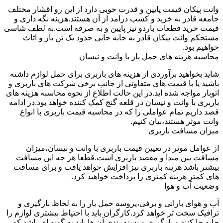
وانت پیکان قیمت پایین و قدرت خوبی دارد از این رو اقشار مختلف
جامعه قادر به خرید و کسب درامد از آن هستند.هزینه نگه داری و
قیمت خرید قطعات باردو نیز پایین و به صرفه است.به لطف شاسی
مستحکم وانت پیکان قادر به جابه جایی حدود یک تن بار و اثاث
خواهیم بود.
محاسبه هزینه های حمل بار با وانت و نیسان
شاید بخواهید برآوردی از هزینه های باربری برای حمل لوازم داشته
باشید یا با قیمت های متفاوتی از جانب برخی شرکت های باربری و
اتوبار مواجه شده اید.در این حالت اطلاع از نحوه محاسبه هزینه های
باربری با وانت و نیسان در قلعه گنج کمک کننده خواهد بود.در ادامه
قصد داریم تمام عواملی را که در محاسبه قیمت باربری با انواع
وانت موثر هستند،بیان کنیم.
میزان مسافت باربری
از عوامل موثر در تعیین قیمت باربری با وانت و نیسان،میزان
مسافت بین مبدا و مقصد باربری است.قطعا هر چه این مسافت
بیشتر باشد هزینه باربری نیز افزایش خواهد یافت و برای مسافت
های کمتر هزینه کمتری را پرداخت خواهید کرد.
وضعیت آب و هوا
آب و هوای بارانی و برفی،پروسه حمل بار را به لحاظ بارگیری و
ترافیک سخت تر خواهد کرد.کارگران باید با احتیاط بیشتری لوازم را
جابه جا کنند و بارگیری و بسته بندی آن ها باید به گونه ای باشد که