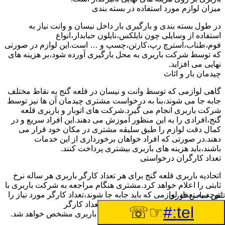
میزان لوازم مورد استفاده در بسته بندی
در طول بسته بندی و بارگیری بار داخل نیسان و وانت نیاز به
استفاده از وسایلی چون نایلکس،نایلون حبابدار،انواع
فوم،طناب،استرچ رپ،کارتن،چسپ و … است.این لوازم در صورتی
که توسط شرکت باربری به محل بارگیری آورده شود،بر هزینه های
نهایی می افزاید.
چیدمان بار و اثاث
گاهی لوازمی که توسط وانت و نیسان در قلعه گنج به نقاط مختلف
جابه جا می شوند،بنا به درخواست مشتری چیدمان آن ها نیز توسط
شرکت باربری انجام می گیرد.شرکت های اتوبار و باربری قلعه
گنج،افرادی را به این منظور آموزش می دهند.این افراد سریع و در
کمال دقت لوازم را طبق سلیقه مشتری در مکان خود قرار می
دهند.در صورتی که افراد خواهان برخورداری از این خدمات
باشند،باید هزینه های باربری بیشتری پرداخت کنند.
تعداد کارگران درخواستی
اتحادیه باربری قلعه گنج برای هر تعداد کارگر باربری هر ساله نرخ
ثابتی را اعلام خواهد کرد.مشتری هنگام مراجعه به شرکت باربری با
توجه به تعداد لوازمی که باید جابه جا شوند،تعداد کارگر مورد نیاز را
تلفن تماس فوری
به شرکت اعلام خواهد کرد.با توجه به تعداد کارگر
☞☏
tel:#
درخواستی،قسمتی از هزینه های نهایی باربری مشخص خواهد شد.
زمان اتمام کار