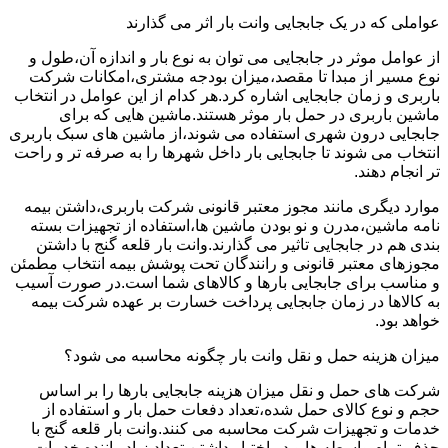
عواملی که در یک جابجایی وانت بار اثر می گذارند
از عوامل موثر در جابجایی می توان به نوع بار و اندازه آن،طول و
نوع مسیر از مبدا تا مقصد،میزان بودجه مشتری،امکانات شرکت
باربری و زمان جابجایی اشاره کرد.هر کدام از این عوامل در انتخاب
ماشین باربری در حمل بار موثر هستند.ماشین هایی که برای
جابجایی درون شهری استفاده می شوند،از ماشین های سبک باربری
انتخاب می شوند تا جابجایی بار داخل شهرها را به صرفه تر و راحت
تر انجام دهند.
موارد دیگری مانند مجوز معتبر قانونی شرکت باربری،داشتن بیمه
نامه ماشین،مدرن و نو بودن ماشین ها،استفاده از تجهیزات بسته
بندی هم در جابجایی تاثیر می گذارند.وانت بار قلعه گنج با داشتن
مجوزهای معتبر قانونی و رانندگان تحت پوشش بیمه انتخاب مطمئن
و مناسب برای جابجایی بارها و کالاهای شما است.در صورت آسیب
به کالاها در زمان جابجایی پرداخت خسارت بر عهده شرکت بیمه
خواهد بود.
میزان هزینه حمل و نقل وانت بار چگونه محاسبه می شود؟
شرکت های حمل و نقل میزان هزینه جابجایی بارها را بر اساس
حجم و نوع کالای حمل شده،تعداد دفعات حمل بار و استفاده از
خدمات و تجهیزات شرکت محاسبه می کنند.وانت بار قلعه گنج با
حذف تمام واسطه ها و در اختیار داشتن تعداد زیاد راننده خدمات