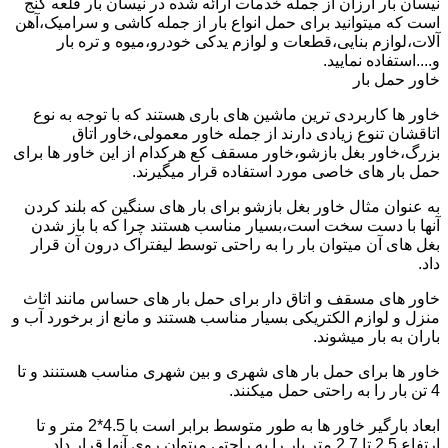
نیسان بار ارزان از جمله خدمات ارائه شده در نیسان بار قلعه گنج
است که میتوانید برای حمل انواع بار از جمله کاشی و سرامیک،آهن
آلات،لوازم بنایی،قطعات و لوازم یدکی خودرو،میوه و تره بار
و....استفاده نمایید.
خاور حمل بار
خاور ها کاربردی ترین ماشین های باری هستند که با توجه به نوع
اتاقشان تنوع زیادی دارند از جمله خاور معمولی،خاور اتاق
بزرگ،خاور بغل بازشو،خاور مسقف کع هرکدام از این خاور ها برای
حمل بار های خاصی مورد استفاده قرار میگیرند.
به عنوان مثال خاور بغل بازشو برای بار های سنگین که بلند کردن
آنها با دست سخت است،بسیار مناسب هستند چرا که با باز شدن
بغل های آن میتوان بار را به راحتی توسط لیفتراک درون آن قرار
داد.
خاور های مسقف و اتاق دار برای حمل بار های حساس مانند اثاث
منزل و لوازم الکتریکی بسیار مناسب هستند و مانع از برخورد آب و
باران به بار میشوند.
خاور ها برای حمل بار های شهری و بین شهری مناسب هستنند و تا
4 تن بار را به راحتی حمل میکنند.
ابعاد بارگیر خاور ها به طور متوسط برابر است با 4.5*2 متر و تا
ارتفاع 2.5 تا 2.7 متر بار را به راحتی میتوان روی آنها قرار داد.