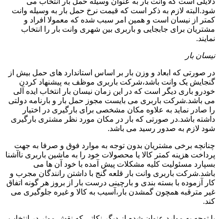
دلایلی است که وانت بار به عنوان وسیله حمل بار انتخاب می
شود.البته لازم به ذکر است که قیمت نرخ حمل بار به وسیله وانت
کمتر از نیسان است و همین امر سبب شده که معمولا افراد و
مشتریان برای جابجایی و باربری بین شهری وانت بار را انتخاب
نمایند.
نیسان بار
در صورتی که ابعاد و وزن بار بر اساس استاندارد های حمل بیش از
گنجایش یک وانت باشد،شرکت باربری موظف به پیشنهاد کردن
خودرو باری دیگر است که در این زمان نیسان بار انتخاب ایده آلی
می باشد.شرکت باربری می بایست مجوز حمل بار و بارنامه دولتی
را صادر نماید به علاوه مکان مشخصی برای بارگیری در اختیار
داشته باشد.در صورتی که بار در مکان مورد نظر مشتری بارگیری
شود لازم به صدور رسید می باشد.
چنانچه برخی مشتریان بدون توجه به موارد فوق و صرفا به جهت
پرداخت هزینه کمتر کالا یا محصولات خود را به ماشین باربری ناآشنا
بسپارد مسئولیت کلیه مشکلات پیش آمده با خود آن ها می
باشد.شرکت باربری وانت بار قلعه گنج با داشتن رانندگان مجرب و
کار آزموده با بسته بندی و بارچینی درست بار از بروز هر گونه اتفاق
غیر مترقبه همچون گمشدن بار،آسیب به کالا و غیره جلوگیری می
کند.
با توجه به موارد عنوان شده،از دیگر نکاتی که نقش موثر در انتخاب