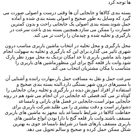
ها توجه کرد
بسته بندی کالاها و جابجایی آن ها وقتی درست و اصولی صورت می
گیرد که وسایل به طور صحیح و اصولی بسته بندی شده و آماده
حمل شوند.بسته بندی اصولی یک جابجایی راحت و بدون کمترین
خسارت را ممکن می سازد.همچنین بسته بندی باعث سرعت در
بارگیری و تخلیه شده و چیدمان را راحت تر می کند.
محل بارگیری و محل تخلیه در انتخاب ماشین باربری مناسب درون
شهری تاثیر می گذارد.برای این که بارگیری و تخلیه به سهولت انجام
شود باید ماشین باربری تا حد امکان نزدیک به محل مورد نظر پارک
شود.وانت بار قلعه گنج برای این منظورماشین های باربری را
متناسب با مکان مشتریان انتخاب می کند.
سرعت حمل و نقل به مسافت حمل بار،مهارت راننده و آشنایی آن
با مسیرهای درون شهر بستگی دارد.البته بسته بندی صحیح و
استفاده از افراد آموزش دیده در بارگیری و تخلیه زمان جابجایی را
کوتاه تر می کند.فصلی که جابجایی در آن انجام می شود هم در روند
جابجایی موثر است،جابجایی در فصل های بارانی و نامساعد
دشوارتر است و دقت بیشتری را می طلبد.شرکت باربری برای
حفاظت کالاها در شرایط نامساعد باید مجهز به ماشین های باربری
مسقف باشند.وانت بار قلعه گنج با دارا بودن انواع ماشین های
باربری مسقف بارهای شما در شرایط نامساعد جوی به بهترین
شکل ممکن حمل کرده و صحیح و سالم تحویل می دهد.