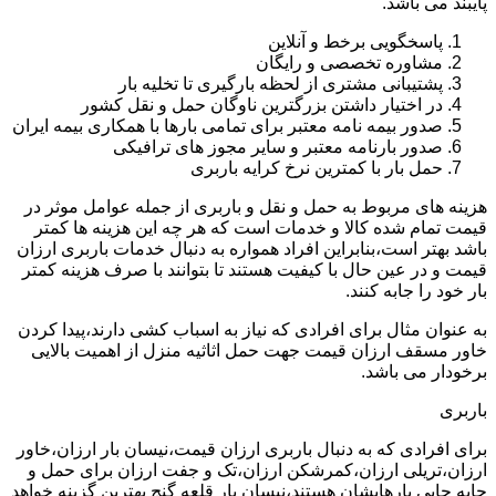
پایبند می باشد.
پاسخگویی برخط و آنلاین
مشاوره تخصصی و رایگان
پشتیبانی مشتری از لحظه بارگیری تا تخلیه بار
در اختیار داشتن بزرگترین ناوگان حمل و نقل کشور
صدور بیمه نامه معتبر برای تمامی بارها با همکاری بیمه ایران
صدور بارنامه معتبر و سایر مجوز های ترافیکی
حمل بار با کمترین نرخ کرایه باربری
هزینه های مربوط به حمل و نقل و باربری از جمله عوامل موثر در
قیمت تمام شده کالا و خدمات است که هر چه این هزینه ها کمتر
باشد بهتر است،بنابراین افراد همواره به دنبال خدمات باربری ارزان
قیمت و در عین حال با کیفیت هستند تا بتوانند با صرف هزینه کمتر
بار خود را جابه کنند.
به عنوان مثال برای افرادی که نیاز به اسباب کشی دارند،پیدا کردن
خاور مسقف ارزان قیمت جهت حمل اثاثیه منزل از اهمیت بالایی
برخودار می باشد.
باربری
برای افرادی که به دنبال باربری ارزان قیمت،نیسان بار ارزان،خاور
ارزان،تریلی ارزان،کمرشکن ارزان،تک و جفت ارزان برای حمل و
جابه جایی بارهایشان هستند،نیسان بار قلعه گنج بهترین گزینه خواهد