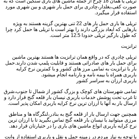
تریلی یا همان 18 چرخ از جمله ماشین های باری سنگین است که به
صورت کفی،بغلدار،چادری برای حمل بار شهری و بین شهری مورد
استفاده قرار میگیرد.
تریلی ها باری حمل بار های 22 تنی بهترین گزینه هستند به ویژه
بارهایی که ابعاد بزرگی دارند را بهتر است با تریلی ها حمل کرد چرا
که طول بارگیر تریلی حدودا 12.5 متر است.
ترانزیت
تریلی چادری که در واقع همان ترانزیت ها هستند بهترین ماشین
برای حمل بار های صادراتی هستند و قابلیت پلمپ شدن دارند.حمل
بار با ترانزیت به تمامی مرز های کشور و با کمترین نرخ کرایه
باربری همراه با بیمه نامه و بارنامه انجام میشود.
باربری ارزان به سراسر کشور
تمامی شهرستان های کوچک و بزرگ کشور از شمال تا جنوب،شرق
تا غرب تحت پوشش خدمات باربری نیسان بار قلعه گنج قرار دارد و
ارسال بار به آنها با ارزان ترین نرخ کرایه باربری امکان پذیر است.
همچنین جهت ارسال بار از قلعه گنج به بنادر،لنگرگاه ها و مناطق
مرزی میتوانید با نیسان بار قلعه گنج تماس بگیرید تا با ارزان ترین
نرخ کرایه باربری انواع ماشین های باری را در ختیارتان قرار دهد.
با توجه به نیاز مردم در زمینه حمل و نقل و باربری استفاده از وانت