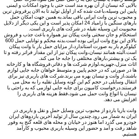
بالایی که نیسان از آن بهره مند است حتی با وجود امکانات و ایمنی
پایین این وسیله،باعث شده که از اوایل تولید تا به الان پرفروش ترین
و محبوب ترین وانت ایرانی باقی بماند.به همین جهت امکان حمل
بارهای سنگین با زامیاد 24 امکان پذیر است و این یکی دیگر از دلایل
محبوبیت این وسیله نقیله در شرکت های باربری است.
استحکام و جان سختی وانت پیکان نیز همواره باعث جذب و فروش
بالای این نوع وانت ایرانی بوده است.بدنه محکم و توانایی حمل 600
کیلوگرم بار به صورت استاندارد،از مزایای حمل بار با وانت پیکان
است.البته همانند نیسان،وانت پیکان نیز از این مقدار فراتر رفته و تا
یک تن و بیشتر،بارهای مختلفی را جابه جا می کند.
اثاث منزل،جهیزیه،لوازم شرکت ها و دفاتر،فروشگاه ها و کارخانه
ها در صورتی که در حجم پایین و متوسط خواهان جابه جایی لوازم
باشند،از وانت و نیسان بهره می برند.شرکت های باربری نیز برای
انتقال وسایلی در حجم کم این گونه وسایل نقلیه را به محل می
فرستند.درخواست کامیون برای جابه جایی لوازمی که به راحتی با
نیسان یا انواع وانت حمل می شود،فقط هزینه های باربری را
افزایش می دهد.
وانت باریا باردو از محبوب ترین وسایل حمل و نقل و باربری در
ایران به شمار می رود.چندین سال از تولید آخرین باردوهای ایران
خودرو می گذرد اما هنوز در خیابان و محله های قلعه گنج به وفور
شاهد رفت و آمد و حضور این وسیله باربری محبوب و کارآمد
هستیم.