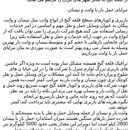
مزایای حمل بار با وانت و نیسان
باربری و اتوبارهای سطح قلعه گنج از انواع وانت مثل نیسان و وانت
پیکان به عنوان وسایل حمل و نقل مهم و اساسی در امر خدمات
رسانی استفاده می کنند.هیچ شرکت باربری را نمی توان یافت که از
انواع وانت در جهت ارائه خدمات و حمل و نقل استفاده نکند زیرا
برای جابجایی بارهایی با حجم کم و متوسط،نیسان و وانت بار بهترین
وسیله به شمار می روند.بهتر است به صورت موردی به بیان مزایای
حمل بار با وانت بپردازیم:
ترافیک قلعه گنج همیشه مشکل ساز بوده است به ویژه اگر ماشین
های باربری بزرگ لوازم منزل یا شرکت ها را در این خیابا ن های
شلوغ و پرازدحام،جابه جا کنند.این مشکلات برای وسایل حمل و نقل
کوچک تری چون نیسان و وانت بار،به مراتب کمتر است.به همین
جهت شرکت های باربری و اتوبار قلعه گنج جهت تسریع روند حمل و
نقل از وانت بار و نیسان بهره می برند.این نکته را باید در مد نظر
داشت که هرچه روند جابه جایی و حمل بارسریع تر انجام
بگیرد،هزینه های باربری نهایی که مشتری باید پرداخت کند،کمتر
خواهد شد.
وانت بار و نیسان از جمله وسایل حمل و نقل با بدنه مستحکم با
قدرت حمل بارهای سنگین هستند.میزان استاندارد حمل بار با نیسان
2800 کیلو است اما دوبرابر این مقدار یعنی حدود 5000 کیلوگرم نیز
توسط زامیاد یا نیسان آبی به راحتی حمل می شود.قدرت حمل