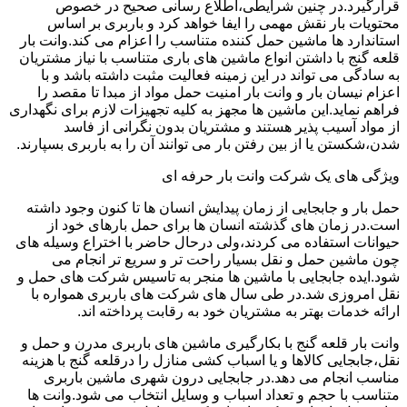
قرارگیرد.در چنین شرایطی،اطلاع رسانی صحیح در خصوص
محتویات بار نقش مهمی را ایفا خواهد کرد و باربری بر اساس
استاندارد ها ماشین حمل کننده متناسب را اعزام می کند.وانت بار
قلعه گنج با داشتن انواع ماشین های باری متناسب با نیاز مشتریان
به سادگی می تواند در این زمینه فعالیت مثبت داشته باشد و با
اعزام نیسان بار و وانت بار امنیت حمل مواد از مبدا تا مقصد را
فراهم نماید.این ماشین ها مجهز به کلیه تجهیزات لازم برای نگهداری
از مواد آسیب پذیر هستند و مشتریان بدون نگرانی از فاسد
شدن،شکستن یا از بین رفتن بار می توانند آن را به باربری بسپارند.
ویژگی های یک شرکت وانت بار حرفه ای
حمل بار و جابجایی از زمان پیدایش انسان ها تا کنون وجود داشته
است.در زمان های گذشته انسان ها برای حمل بارهای خود از
حیوانات استفاده می کردند،ولی درحال حاضر با اختراع وسیله های
چون ماشین حمل و نقل بسیار راحت تر و سریع تر انجام می
شود.ایده جابجایی با ماشین ها منجر به تاسیس شرکت های حمل و
نقل امروزی شد.در طی سال های شرکت های باربری همواره با
ارائه خدمات بهتر به مشتریان خود به رقابت پرداخته اند.
وانت بار قلعه گنج با بکارگیری ماشین های باربری مدرن و حمل و
نقل،جابجایی کالاها و یا اسباب کشی منازل را درقلعه گنج با هزینه
مناسب انجام می دهد.در جابجایی درون شهری ماشین باربری
متناسب با حجم و تعداد اسباب و وسایل انتخاب می شود.وانت ها