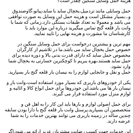
هزینه حمل وسایل سنگین چقدر است؟
حمل وسایلی مانند تردمیل،یخچال ساید با ساید،پیانو،گاوصندوق
و...بسیار مشکل است و هزینه حمل این وسایل به صورت توافقی
می باشد و معمولا به تعداد طبقات بستگی دارد.زمانی که شما با
وانت بار قلعه گنج تماس میگیرید درباره این موارد باید با
کارشناسان ما مشورت و هزینه نهایی را تایید نمایید.
مهم ترین و بیشترین درخواست برای حمل وسایل سنگین در
خصوص حمل یخچال ساید می باشد.ما در تلاشیم از کارگران
مخصوص حمل ساید که دارای قدرت بدنی بالا و دوره دیده برای
حمل ساید هستند،بهره ببریم تا کوچکترین خسارتی به یخچال شما
وارد نشود.
حمل و نقل و جابجایی لوازم را به نیسان بار قلعه گنج بار بسپارید.
یکی از خودروهای باربری که بسیار مورد استفاده است،وانت بار و
نیسان بار ها می باشد.این خودروها برای حمل انواع کالا و اثاثیه و
لوازم منزل مورد استفاده قرار می گیرند.
برای حمل اصولی لوازم و بارها باید این کار را به اهل فن و
متخصصین آن بسپارید.پرسنل وانت بار قلعه گنج با دارا بودن سابقه
چندین ساله در زمینه باربری می توانند بهترین خدمات را به شما
عرضه دارند.
این خدمات جهت کسب رضایت مشتریان عزیز ارائه می شود.اگر