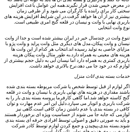
در معرض خیس شدن قرار نگیرند.همه این عوامل باعث افزایش
سختی کار برای راننده یا کارگران می شود و از طرفی زمان
بیشتری نیز از آن ها خواهد گرفت.در این شرایط افزایش هزینه های
باربری نهایی با وانت و نیسان در قلعه گنج امری طبیعی است.
نوع وانت انتخابی
تنوع وانت در چندسال خیر در ایران بیشتر شده است و جدا از وانت
نیسان و وانت پیکان،مدل های دیگری مثل وانت پراید و وانت پژو با
مزایای خاصی به تولید رسیده اند.انتخاب هر کدام از این وانت ها
هزینه های معینی به همراه دارد.به طور مثال وانت پیکان هزینه
باربری کمتری به همراه دارد اما نیسان آبی به دلیل حجم بیشتری از
لوازم که در خود جا می دهد،نرخ بالاتری خواهد داشت.
خدمات بسته بندی اثاث منزل
اگر لوازم از قبل توسط شخص یا شرکت مربوطه بسته بندی شده
باشند مقداری در هزینه های نهایی باربری با نیسان و وانت در قلعه
گنج کاسته خواهد شد.اما گاهی کارفرما پروسه بسته بندی بار را به
شرکت باربری و اتوبار می سپارد.دلیل این امر عدم مهارت و توان
کافی در بسته بندی یا عدم داشتن زمان کافی است.گاهی نیز
لوازمی که جابه جا می شوند از حساسیت ویژه ای برخوردار هستند
و باید به صورتی دقیق و اصولی توسط افرادی حرفه ای بسته بندی
شوند.بسته بندی،پیچیدن و جمع کردن لوازم توسط کادر شرکت
باربری بر روی هزینه های نهایی تاثیرگذار است.