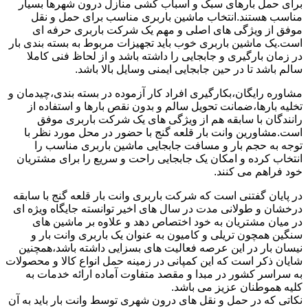
برای حمل بارهای سبک و اسباب کشی منازل درون شهرها بسیار
مناسب هستند.انتخاب ماشین باربری مناسب برای حمل و نقل
موفق از ویژگی های اصلی و مهم یک شرکت باربری حرفه ای
است.یک ماشین باربری خوب باید تجهیزات مربوط به بسته بندی بار
در زمان بارگیری و جابجایی را داشته باشد و از لحاظ فنی کاملا
سالم باشد تا در حین جابجایی ایمنی وسایل بالا باشد.
مشاوره رایگان،بکارگیری افراد کار آزموده در بسته بندی،چیدمان و
تخلیه بارها،ضمانت تحویل سالم و بدون نقص بارها و استفاده از
رانندگان با سابقه هم از ویژگی های یک شرکت باربری موفق
است.مشاورین وانت بار قلعه گنج با حضور در محل مورد نظر با
توجه به حجم بار و مسافت جابجایی ماشین باربری مناسب را
انتخاب کرده و امکان یک جابجایی راحت و سریع را برای مشتریان
خود فراهم می کنند.
در پایان گفتنی است که شرکت باربری وانت بار قلعه گنج با سابقه
درخشان و طولانی مدت در سال های اخیر توانسته جایگاه ویژه ای
در میان مشتریان به خود اختصاص دهد و علاوه بر ماشین های
سنگین همچون تریلی و کامیون به عنوان یک باربری وانت بار و
نیسان بار در این عرصه فعالیت های بسزایی داشته باشد،همچنین
شایان ذکر است که این کمپانی در زمینه حمل انواع کالا و محصولات
به سراسر کشور در مبدا و مقصد متفاوت آماده ارائه خدمات به
کلیه هموطنان عزیز می باشد.
نکاتی که در حمل و نقل های درون شهری توسط وانت بار باید به آن