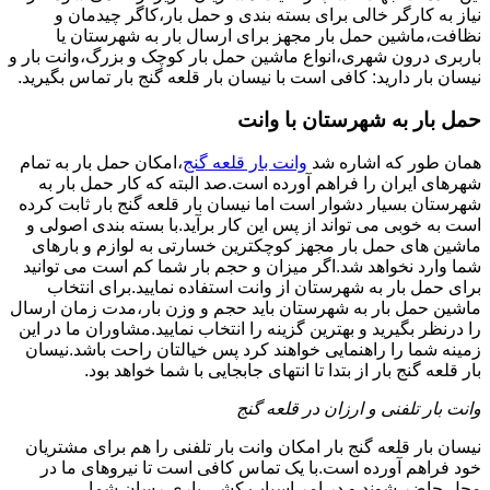
نیاز به کارگر خالی برای بسته بندی و حمل بار،کاگر چیدمان و
نظافت،ماشین حمل بار مجهز برای ارسال بار به شهرستان یا
باربری درون شهری،انواع ماشین حمل بار کوچک و بزرگ،وانت بار و
نیسان بار دارید: کافی است با نیسان بار قلعه گنج بار تماس بگیرید.
حمل بار به شهرستان با وانت
همان طور که اشاره شد
وانت بار قلعه گنج
،امکان حمل بار به تمام
شهرهای ایران را فراهم آورده است.صد البته که کار حمل بار به
شهرستان بسیار دشوار است اما نیسان بار قلعه گنج بار ثابت کرده
است به خوبی می تواند از پس این کار برآید.با بسته بندی اصولی و
ماشین های حمل بار مجهز کوچکترین خسارتی به لوازم و بارهای
شما وارد نخواهد شد.اگر میزان و حجم بار شما کم است می توانید
برای حمل بار به شهرستان از وانت استفاده نمایید.برای انتخاب
ماشین حمل بار به شهرستان باید حجم و وزن بار،مدت زمان ارسال
را درنظر بگیرید و بهترین گزینه را انتخاب نمایید.مشاوران ما در این
زمینه شما را راهنمایی خواهند کرد پس خیالتان راحت باشد.نیسان
بار قلعه گنج بار از بتدا تا انتهای جابجایی با شما خواهد بود.
وانت بار تلفنی و ارزان در قلعه گنج
نیسان بار قلعه گنج بار امکان وانت بار تلفنی را هم برای مشتریان
خود فراهم آورده است.با یک تماس کافی است تا نیروهای ما در
محل حاضر شوند و در امر اسباب کشی یاری رسان شما