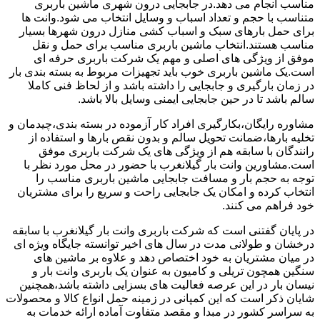
مناسب انجام می دهد.در جابجایی درون شهری ماشین باربری
متناسب با حجم و تعداد اسباب و وسایل انتخاب می شود.وانت ها
برای حمل بارهای سبک و اسباب کشی منازل درون شهرها بسیار
مناسب هستند.انتخاب ماشین باربری مناسب برای حمل و نقل
موفق از ویژگی های اصلی و مهم یک شرکت باربری حرفه ای
است.یک ماشین باربری خوب باید تجهیزات مربوط به بسته بندی بار
در زمان بارگیری و جابجایی را داشته باشد و از لحاظ فنی کاملا
سالم باشد تا در حین جابجایی ایمنی وسایل بالا باشد.
مشاوره رایگان،بکارگیری افراد کار آزموده در بسته بندی،چیدمان و
تخلیه بارها،ضمانت تحویل سالم و بدون نقص بارها و استفاده از
رانندگان با سابقه هم از ویژگی های یک شرکت باربری موفق
است.مشاورین وانت بار گیلانغرب با حضور در محل مورد نظر با
توجه به حجم بار و مسافت جابجایی ماشین باربری مناسب را
انتخاب کرده و امکان یک جابجایی راحت و سریع را برای مشتریان
خود فراهم می کنند.
در پایان گفتنی است که شرکت باربری وانت بار گیلانغرب با سابقه
درخشان و طولانی مدت در سال های اخیر توانسته جایگاه ویژه ای
در میان مشتریان به خود اختصاص دهد و علاوه بر ماشین های
سنگین همچون تریلی و کامیون به عنوان یک باربری وانت بار و
نیسان بار در این عرصه فعالیت های بسزایی داشته باشد،همچنین
شایان ذکر است که این کمپانی در زمینه حمل انواع کالا و محصولات
به سراسر کشور در مبدا و مقصد متفاوت آماده ارائه خدمات به