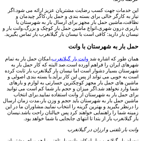
این خدمات جهت کسب رضایت مشتریان عزیز ارائه می شود.اگر
نیاز به کارگر خالی برای بسته بندی و حمل بار،کاگر چیدمان و
نظافت،ماشین حمل بار مجهز برای ارسال بار به شهرستان یا
باربری درون شهری،انواع ماشین حمل بار کوچک و بزرگ،وانت بار و
نیسان بار دارید: کافی است با نیسان بار گیلانغرب بار تماس بگیرید.
حمل بار به شهرستان با وانت
همان طور که اشاره شد
وانت بار گیلانغرب
،امکان حمل بار به تمام
شهرهای ایران را فراهم آورده است.صد البته که کار حمل بار به
شهرستان بسیار دشوار است اما نیسان بار گیلانغرب بار ثابت کرده
است به خوبی می تواند از پس این کار برآید.با بسته بندی اصولی و
ماشین های حمل بار مجهز کوچکترین خسارتی به لوازم و بارهای
شما وارد نخواهد شد.اگر میزان و حجم بار شما کم است می توانید
برای حمل بار به شهرستان از وانت استفاده نمایید.برای انتخاب
ماشین حمل بار به شهرستان باید حجم و وزن بار،مدت زمان ارسال
را درنظر بگیرید و بهترین گزینه را انتخاب نمایید.مشاوران ما در این
زمینه شما را راهنمایی خواهند کرد پس خیالتان راحت باشد.نیسان
بار گیلانغرب بار از بتدا تا انتهای جابجایی با شما خواهد بود.
وانت بار تلفنی و ارزان در گیلانغرب
نیسان بار گیلانغرب بار امکان وانت بار تلفنی را هم برای مشتریان