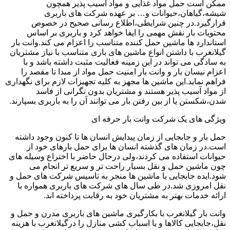
ممکن است حمل مواد غذایی و مواد آسیب پذیر همچون
شیشه،گیاهان،حیوانات و… بر عهده شرکت های باربری
قرارگیرد.در چنین شرایطی،اطلاع رسانی صحیح در خصوص
محتویات بار نقش مهمی را ایفا خواهد کرد و باربری بر اساس
استاندارد ها ماشین حمل کننده متناسب را اعزام می کند.وانت بار
گیلانغرب با داشتن انواع ماشین های باری متناسب با نیاز مشتریان
به سادگی می تواند در این زمینه فعالیت مثبت داشته باشد و با
اعزام نیسان بار و وانت بار امنیت حمل مواد از مبدا تا مقصد را
فراهم نماید.این ماشین ها مجهز به کلیه تجهیزات لازم برای نگهداری
از مواد آسیب پذیر هستند و مشتریان بدون نگرانی از فاسد
شدن،شکستن یا از بین رفتن بار می توانند آن را به باربری بسپارند.
ویژگی های یک شرکت وانت بار حرفه ای
حمل بار و جابجایی از زمان پیدایش انسان ها تا کنون وجود داشته
است.در زمان های گذشته انسان ها برای حمل بارهای خود از
حیوانات استفاده می کردند،ولی درحال حاضر با اختراع وسیله های
چون ماشین حمل و نقل بسیار راحت تر و سریع تر انجام می
شود.ایده جابجایی با ماشین ها منجر به تاسیس شرکت های حمل و
نقل امروزی شد.در طی سال های شرکت های باربری همواره با
ارائه خدمات بهتر به مشتریان خود به رقابت پرداخته اند.
وانت بار گیلانغرب با بکارگیری ماشین های باربری مدرن و حمل و
نقل،جابجایی کالاها و یا اسباب کشی منازل را درگیلانغرب با هزینه