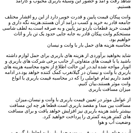
شاهد رفت و آمد و حضور این وسیله باربری محبوب و کارآمد
هستیم.
وانت پیکان قیمت پایین و قدرت خوبی دارد از این رو اقشار مختلف
جامعه قادر به خرید و کسب درامد از آن هستند.هزینه نگه داری و
قیمت خرید قطعات باردو نیز پایین و به صرفه است.به لطف شاسی
مستحکم وانت پیکان قادر به جابه جایی حدود یک تن بار و اثاث
خواهیم بود.
محاسبه هزینه های حمل بار با وانت و نیسان
شاید بخواهید برآوردی از هزینه های باربری برای حمل لوازم داشته
باشید یا با قیمت های متفاوتی از جانب برخی شرکت های باربری و
اتوبار مواجه شده اید.در این حالت اطلاع از نحوه محاسبه هزینه های
باربری با وانت و نیسان در گیلانغرب کمک کننده خواهد بود.در ادامه
قصد داریم تمام عواملی را که در محاسبه قیمت باربری با انواع
وانت موثر هستند،بیان کنیم.
میزان مسافت باربری
از عوامل موثر در تعیین قیمت باربری با وانت و نیسان،میزان
مسافت بین مبدا و مقصد باربری است.قطعا هر چه این مسافت
بیشتر باشد هزینه باربری نیز افزایش خواهد یافت و برای مسافت
های کمتر هزینه کمتری را پرداخت خواهید کرد.
وضعیت آب و هوا
آب و هوای بارانی و برفی،پروسه حمل بار را به لحاظ بارگیری و