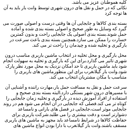
کلیه هموطنان عزیز می باشد.
نکاتی که در حمل و نقل های درون شهری توسط وانت بار باید به آن
ها توجه کرد
بسته بندی کالاها و جابجایی آن ها وقتی درست و اصولی صورت می
گیرد که وسایل به طور صحیح و اصولی بسته بندی شده و آماده
حمل شوند.بسته بندی اصولی یک جابجایی راحت و بدون کمترین
خسارت را ممکن می سازد.همچنین بسته بندی باعث سرعت در
بارگیری و تخلیه شده و چیدمان را راحت تر می کند.
محل بارگیری و محل تخلیه در انتخاب ماشین باربری مناسب درون
شهری تاثیر می گذارد.برای این که بارگیری و تخلیه به سهولت انجام
شود باید ماشین باربری تا حد امکان نزدیک به محل مورد نظر پارک
شود.وانت بار گیلانغرب برای این منظورماشین های باربری را
متناسب با مکان مشتریان انتخاب می کند.
سرعت حمل و نقل به مسافت حمل بار،مهارت راننده و آشنایی آن
با مسیرهای درون شهر بستگی دارد.البته بسته بندی صحیح و
استفاده از افراد آموزش دیده در بارگیری و تخلیه زمان جابجایی را
کوتاه تر می کند.فصلی که جابجایی در آن انجام می شود هم در روند
جابجایی موثر است،جابجایی در فصل های بارانی و نامساعد
دشوارتر است و دقت بیشتری را می طلبد.شرکت باربری برای
حفاظت کالاها در شرایط نامساعد باید مجهز به ماشین های باربری
مسقف باشند.وانت بار گیلانغرب با دارا بودن انواع ماشین های