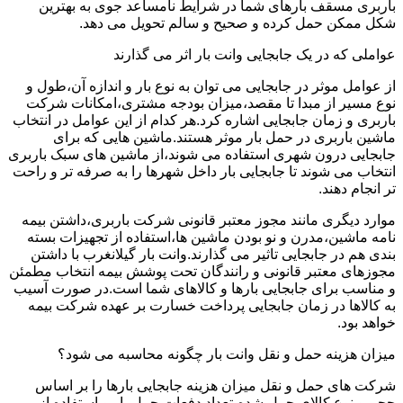
باربری مسقف بارهای شما در شرایط نامساعد جوی به بهترین
شکل ممکن حمل کرده و صحیح و سالم تحویل می دهد.
عواملی که در یک جابجایی وانت بار اثر می گذارند
از عوامل موثر در جابجایی می توان به نوع بار و اندازه آن،طول و
نوع مسیر از مبدا تا مقصد،میزان بودجه مشتری،امکانات شرکت
باربری و زمان جابجایی اشاره کرد.هر کدام از این عوامل در انتخاب
ماشین باربری در حمل بار موثر هستند.ماشین هایی که برای
جابجایی درون شهری استفاده می شوند،از ماشین های سبک باربری
انتخاب می شوند تا جابجایی بار داخل شهرها را به صرفه تر و راحت
تر انجام دهند.
موارد دیگری مانند مجوز معتبر قانونی شرکت باربری،داشتن بیمه
نامه ماشین،مدرن و نو بودن ماشین ها،استفاده از تجهیزات بسته
بندی هم در جابجایی تاثیر می گذارند.وانت بار گیلانغرب با داشتن
مجوزهای معتبر قانونی و رانندگان تحت پوشش بیمه انتخاب مطمئن
و مناسب برای جابجایی بارها و کالاهای شما است.در صورت آسیب
به کالاها در زمان جابجایی پرداخت خسارت بر عهده شرکت بیمه
خواهد بود.
میزان هزینه حمل و نقل وانت بار چگونه محاسبه می شود؟
شرکت های حمل و نقل میزان هزینه جابجایی بارها را بر اساس
حجم و نوع کالای حمل شده،تعداد دفعات حمل بار و استفاده از