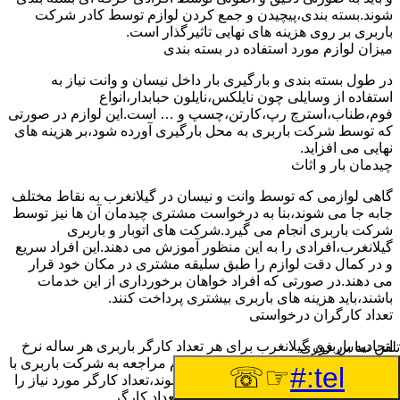
شوند.بسته بندی،پیچیدن و جمع کردن لوازم توسط کادر شرکت
باربری بر روی هزینه های نهایی تاثیرگذار است.
میزان لوازم مورد استفاده در بسته بندی
در طول بسته بندی و بارگیری بار داخل نیسان و وانت نیاز به
استفاده از وسایلی چون نایلکس،نایلون حبابدار،انواع
فوم،طناب،استرچ رپ،کارتن،چسپ و … است.این لوازم در صورتی
که توسط شرکت باربری به محل بارگیری آورده شود،بر هزینه های
نهایی می افزاید.
چیدمان بار و اثاث
گاهی لوازمی که توسط وانت و نیسان در گیلانغرب به نقاط مختلف
جابه جا می شوند،بنا به درخواست مشتری چیدمان آن ها نیز توسط
شرکت باربری انجام می گیرد.شرکت های اتوبار و باربری
گیلانغرب،افرادی را به این منظور آموزش می دهند.این افراد سریع
و در کمال دقت لوازم را طبق سلیقه مشتری در مکان خود قرار
می دهند.در صورتی که افراد خواهان برخورداری از این خدمات
باشند،باید هزینه های باربری بیشتری پرداخت کنند.
تعداد کارگران درخواستی
اتحادیه باربری گیلانغرب برای هر تعداد کارگر باربری هر ساله نرخ
تلفن تماس فوری
ثابتی را اعلام خواهد کرد.مشتری هنگام مراجعه به شرکت باربری با
☞☏
tel:#
توجه به تعداد لوازمی که باید جابه جا شوند،تعداد کارگر مورد نیاز را
به شرکت اعلام خواهد کرد.با توجه به تعداد کارگر