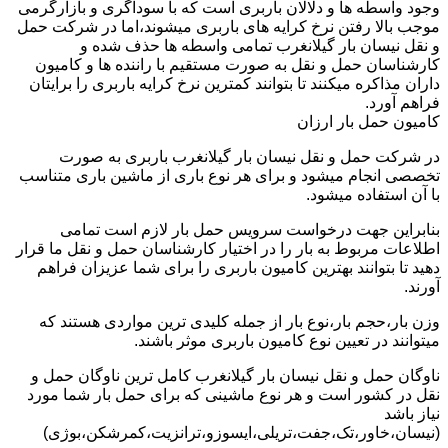
وجود واسطه ها و دلالان باربری است که با سوداگری و بازارگرمی
موجب بالا رفتن نرخ کرایه های باربری میشوند،اما در شرکت حمل
و نقل نیسان بار گیلانغرب تمامی واسطه ها حذف شده و
کارشناسان حمل و نقل به صورت مستقیم با راننده ها و کامیون
داران مذاکره میکنند تا بتوانند کمترین نرخ کرایه باربری را برایتان
فراهم آورد.
کامیون حمل بار ارزان
در شرکت حمل و نقل نیسان بار گیلانغرب باربری به صورت
تخصصی انجام میشود و برای هر نوع باری از ماشین باری متناسب
با آن استفاده میشود.
بنابراین جهت درخواست سرویس حمل بار لازم است تمامی
اطلاعات مربوط به بار را در اختیار کارشناسان حمل و نقل ما قرار
دهید تا بتوانند بهترین کامیون باربری را برای شما عزیزان فراهم
آورند.
وزن بار،حجم بار،نوع بار از جمله کلیدی ترین مواردی هستند که
میتوانند در تعیین نوع کامیون باربری موثر باشند.
ناوگان حمل و نقل نیسان بار گیلانغرب کامل ترین ناوگان حمل و
نقل در کشور است و هر نوع ماشینی که برای حمل بار شما مورد
نیاز باشد
(نیسان،خاور،تک،جفت،تریلی،ایسوزو،ترانزیت،کمرشکن،بوژی)