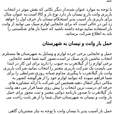
کند.
با توجه به موارد عنوان شده،از دیگر نکاتی که نقش موثر در انتخاب
باربری وانت بار و نیسان بار دارد نوع بار و کالا است،به عنوان مثال
برای باربری بار آسیب پذیر استحکام نیسان بار حرف اول را خواهد
زد این در حالی است که برای جابجایی لوازم سبک می توانید از وانت
بار استفاده نمایید.توجه داشته باشید که حتما بار های شکستنی را
باید به اطلاع شرکت برسانید.
حمل بار وانت و نیسان به شهرستان
حمل و جابجایی برخی خرده لوازم و وسایل به شهرستان ها مستلزم
انتخاب ماشین باری سبک تر است،تصور کنید شما قصد جابجایی
برخی لوازم را از گیلانغرب به جنوب را دارید برای این کار در ابتدا
می بایست یک شرکت باربری معتبر را انتخاب نمایید.شرکت باربری
وانت بار گیلانغرب با پیگیری مداوم شبانه روزی،شرایطی را برای
شما فراهم نموده که بتوانید لوازم خود را از هرگوشه کشور به
مکانی دیگر انتقال دهید،همچنین این شرکت با ارائه مشاوره های
حرفه ای درست ترین انتخاب را پیش روی شما قرار می دهد.وانت
بار گیلانغرب با صدور بارنامه دولتی معتبر و ثبت مجوز برای حمل
بار وانت و نیسان به شهرستان،خیال شما را از هر بابت راحت می
کند.
حمل بار آسیب پذیر با نیسان وانت با توجه به نیاز مشتریان گاهی