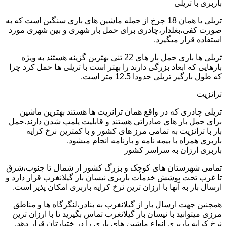
باربری با تریلی
تریلی یا همان 18 چرخ از جمله ماشین های باری سنگین است که به
صورت کفی،بغلدار،چادری برای حمل بار شهری و بین شهری مورد
استفاده قرار میگیرد.
تریلی ها باری حمل بار های 22 تنی بهترین گزینه هستند به ویژه
بارهایی که ابعاد بزرگی دارند را بهتر است با تریلی ها حمل کرد چرا
که طول بارگیر تریلی حدودا 12.5 متر است.
ترانزیت
تریلی چادری که در واقع همان ترانزیت ها هستند بهترین ماشین
برای حمل بار های صادراتی هستند و قابلیت پلمپ شدن دارند.حمل
بار با ترانزیت به تمامی مرز های کشور و با کمترین نرخ کرایه
باربری همراه با بیمه نامه و بارنامه انجام میشود.
باربری ارزان به سراسر کشور
تمامی شهرستان های کوچک و بزرگ کشور از شمال تا جنوب،شرق
تا غرب تحت پوشش خدمات باربری نیسان بار گیلانغرب قرار دارد و
ارسال بار به آنها با ارزان ترین نرخ کرایه باربری امکان پذیر است.
همچنین جهت ارسال بار از گیلانغرب به بنادر،لنگرگاه ها و مناطق
مرزی میتوانید با نیسان بار گیلانغرب تماس بگیرید تا با ارزان ترین
نرخ کرایه باربری انواع ماشین های باری را در ختیارتان قرار دهد.