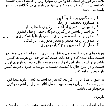
بالایی برخوردار است،علاوه بر آن موارد زیر از جمله دلایلی هستند
که نیسان بار گیلانغرب به عنوان بهترین باربری در گیلانغرب به آنها
پایبند می باشد.
پاسخگویی برخط و آنلاین
مشاوره تخصصی و رایگان
پشتیبانی مشتری از لحظه بارگیری تا تخلیه بار
در اختیار داشتن بزرگترین ناوگان حمل و نقل کشور
صدور بیمه نامه معتبر برای تمامی بارها با همکاری بیمه ایران
صدور بارنامه معتبر و سایر مجوز های ترافیکی
حمل بار با کمترین نرخ کرایه باربری
هزینه های مربوط به حمل و نقل و باربری از جمله عوامل موثر در
قیمت تمام شده کالا و خدمات است که هر چه این هزینه ها کمتر
باشد بهتر است،بنابراین افراد همواره به دنبال خدمات باربری ارزان
قیمت و در عین حال با کیفیت هستند تا بتوانند با صرف هزینه کمتر
بار خود را جابه کنند.
به عنوان مثال برای افرادی که نیاز به اسباب کشی دارند،پیدا کردن
خاور مسقف ارزان قیمت جهت حمل اثاثیه منزل از اهمیت بالایی
برخودار می باشد.
باربری
برای افرادی که به دنبال باربری ارزان قیمت،نیسان بار ارزان،خاور