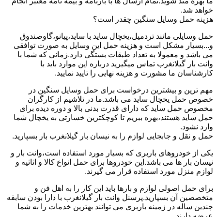
ما بهره مند شوید.تمام ارسال ها با بارنامه و بیمه نامه معتبر انجام
خواهد شد.
هزینه حمل وسایل سنگین چقدر است؟
حمل وسایلی مانند تردمیل،یخچال ساید با ساید،پیانو،گاوصندوق
و...بسیار مشکل است و هزینه حمل این وسایل به صورت توافقی
می باشد و معمولا به تعداد طبقات بستگی دارد.زمانی که شما با
وانت بار گیلانغرب تماس میگیرید درباره این موارد باید با
کارشناسان ما مشورت و هزینه نهایی را تایید نمایید.
مهم ترین و بیشترین درخواست برای حمل وسایل سنگین در
خصوص حمل یخچال ساید می باشد.ما در تلاشیم از کارگران
مخصوص حمل ساید که دارای قدرت بدنی بالا و دوره دیده برای
حمل ساید هستند،بهره ببریم تا کوچکترین خسارتی به یخچال شما
وارد نشود.
حمل و نقل و جابجایی لوازم را به نیسان بار گیلانغرب بار بسپارید.
یکی از خودروهای باربری که بسیار مورد استفاده است،وانت بار و
نیسان بار ها می باشد.این خودروها برای حمل انواع کالا و اثاثیه و
لوازم منزل مورد استفاده قرار می گیرند.
برای حمل اصولی لوازم و بارها باید این کار را به اهل فن و
متخصصین آن بسپارید.پرسنل وانت بار گیلانغرب با دارا بودن سابقه
چندین ساله در زمینه باربری می توانند بهترین خدمات را به شما
عرضه دارند.