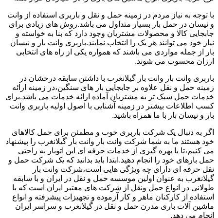
با توجه به نیاز مردم در زمینه حمل و نقل و باربری استفاده از وانت
و نیسان در حمل بار بسیار متداول می باشد.روش های زیادی برای
جابجایی کالا و محصولات مشتریان وجود دارد که بنا به خواسته و
نیاز خود می توانند هر یک را انتخاب نمایند.باربری وانت بار و نیسان
بار از جمله مواردی می باشند که همواره یکی از راه های انتخابی
ارزان محسوب می شوند.
باربری وانت بار وانت بار گیلانغرب با داشتن سابقه درخشان در
زمینه حمل و نقل علاوه بر جابجایی بار های سنگین،در زمینه ارائه
خدمات حمل سبک تر به مشتریان آماده ارائه خدمات می باشد.برای
کسب اطلاعات بیشتر در زمینه آشنایی با اصول اولیه باربری وانت
بار و نیسان بار با ما همراه باشید.
اگر به دنبال یک شرکت باربری خوب و مطمئن برای حمل کالاهای
خود هستند ما به شما شرکت وانت بار وانت بار گیلانغرب را پیشنهاد
می کنیم،تا با بهره گیری از خدمات حرفه ای این اتوبار به راحتی
حمل بارهای خود را انجام دهید.ابتدا باید بدانید که یک شرکت حمل و
نقل حرفه ای دارای چه ویژگی هایی است،شرکت وانت بار
گیلانغرب به عنوان اولین موسسه حمل و نقل در ایران و با سابقه
طولانی در انواع حمل ونقل از شرکت های معتبر ایران است که با
استفاده از کارکنان ماهر و کار آزموده و تجهیزات پیشرفته و انواع
ماشین آلات باری مدرن حمل و نقل در گیلانغرب و سراسر ایران
انجام می دهد.