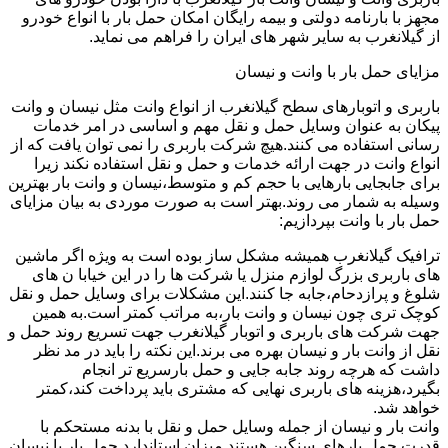
مجهز با بارنامه دولتی و بیمه رایگان امکان حمل بار با انواع خودرو
از گیلانغرب به سایر شهر های ایران را فراهم می نماید.
مزایای حمل بار با وانت و نیسان
باربری و اتوبارهای سطح گیلانغرب از انواع وانت مثل نیسان و وانت
پیکان به عنوان وسایل حمل و نقل مهم و اساسی در امر خدمات
رسانی استفاده می کنند.هیچ شرکت باربری را نمی توان یافت که از
انواع وانت در جهت ارائه خدمات و حمل و نقل استفاده نکند زیرا
برای جابجایی بارهایی با حجم کم و متوسط،نیسان و وانت بار بهترین
وسیله به شمار می روند.بهتر است به صورت موردی به بیان مزایای
حمل بار با وانت بپردازیم:
ترافیک گیلانغرب همیشه مشکل ساز بوده است به ویژه اگر ماشین
های باربری بزرگ لوازم منزل یا شرکت ها را در این خیابا ن های
شلوغ و پرازدحام،جابه جا کنند.این مشکلات برای وسایل حمل و نقل
کوچک تری چون نیسان و وانت بار،به مراتب کمتر است.به همین
جهت شرکت های باربری و اتوبار گیلانغرب جهت تسریع روند حمل و
نقل از وانت بار و نیسان بهره می برند.این نکته را باید در مد نظر
داشت که هرچه روند جابه جایی و حمل بارسریع تر انجام
بگیرد،هزینه های باربری نهایی که مشتری باید پرداخت کند،کمتر
خواهد شد.
وانت بار و نیسان از جمله وسایل حمل و نقل با بدنه مستحکم با
قدرت حمل بارهای سنگین هستند.میزان استاندارد حمل بار با نیسان