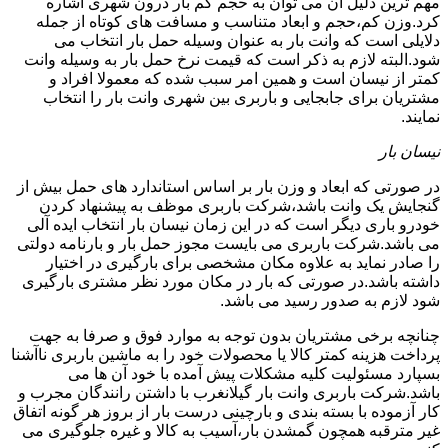
مهم ترین دلیل آن می توان به حجم کم بار درون شهری اشاره
کرد.وزن کم،حجم و ابعاد متناسب و مسافت های کوتاه از جمله
دلایلی است که وانت بار به عنوان وسیله حمل بار انتخاب می
شود.البته لازم به ذکر است که قیمت نرخ حمل بار به وسیله وانت
کمتر از نیسان است و همین امر سبب شده که معمولا افراد و
مشتریان برای جابجایی و باربری بین شهری وانت بار را انتخاب
نمایند.
نیسان بار
در صورتی که ابعاد و وزن بار بر اساس استاندارد های حمل بیش از
گنجایش یک وانت باشد،شرکت باربری موظف به پیشنهاد کردن
خودرو باری دیگر است که در این زمان نیسان بار انتخاب ایده آلی
می باشد.شرکت باربری می بایست مجوز حمل بار و بارنامه دولتی
را صادر نماید به علاوه مکان مشخصی برای بارگیری در اختیار
داشته باشد.در صورتی که بار در مکان مورد نظر مشتری بارگیری
شود لازم به صدور رسید می باشد.
چنانچه برخی مشتریان بدون توجه به موارد فوق و صرفا به جهت
پرداخت هزینه کمتر کالا یا محصولات خود را به ماشین باربری ناآشنا
بسپارد مسئولیت کلیه مشکلات پیش آمده با خود آن ها می
باشد.شرکت باربری وانت بار گیلانغرب با داشتن رانندگان مجرب و
کار آزموده با بسته بندی و بارچینی درست بار از بروز هر گونه اتفاق
غیر مترقبه همچون گمشدن بار،آسیب به کالا و غیره جلوگیری می