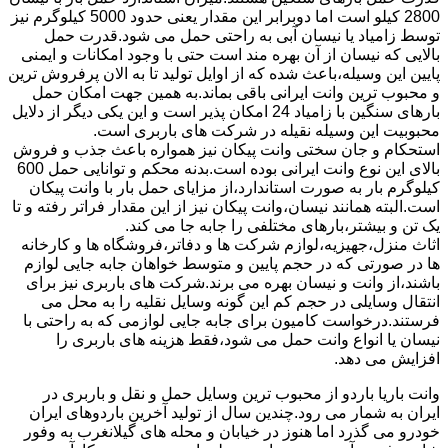
2800 کیلو است اما دوبرابر این مقدار یعنی حدود 5000 کیلوگرم نیز
توسط زامیاد یا نیسان آبی به راحتی حمل می شود.قدرت حمل
بالایی که نیسان از آن بهره مند است حتی با وجود امکانات و ایمنی
پایین این وسیله،باعث شده که از اوایل تولید تا به الان پرفروش ترین
و محبوب ترین وانت ایرانی باقی بماند.به همین جهت امکان حمل
بارهای سنگین با زامیاد 24 امکان پذیر است و این یکی دیگر از دلایل
محبوبیت این وسیله نقیله در شرکت های باربری است.
استحکام و جان سختی وانت پیکان نیز همواره باعث جذب و فروش
بالای این نوع وانت ایرانی بوده است.بدنه محکم و توانایی حمل 600
کیلوگرم بار به صورت استاندارد،از مزایای حمل بار با وانت پیکان
است.البته همانند نیسان،وانت پیکان نیز از این مقدار فراتر رفته و تا
یک تن و بیشتر،بارهای مختلفی را جابه جا می کند.
اثاث منزل،جهیزیه،لوازم شرکت ها و دفاتر،فروشگاه ها و کارخانه
ها در صورتی که در حجم پایین و متوسط خواهان جابه جایی لوازم
باشند،از وانت و نیسان بهره می برند.شرکت های باربری نیز برای
انتقال وسایلی در حجم کم این گونه وسایل نقلیه را به محل می
فرستند.درخواست کامیون برای جابه جایی لوازمی که به راحتی با
نیسان یا انواع وانت حمل می شود،فقط هزینه های باربری را
افزایش می دهد.
وانت باریا باردو از محبوب ترین وسایل حمل و نقل و باربری در
ایران به شمار می رود.چندین سال از تولید آخرین باردوهای ایران
خودرو می گذرد اما هنوز در خیابان و محله های گیلانغرب به وفور