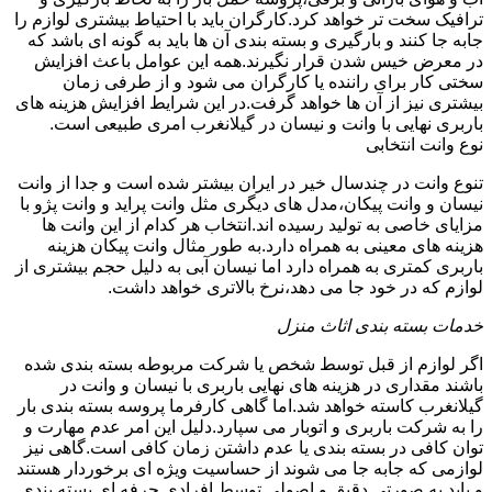
ترافیک سخت تر خواهد کرد.کارگران باید با احتیاط بیشتری لوازم را
جابه جا کنند و بارگیری و بسته بندی آن ها باید به گونه ای باشد که
در معرض خیس شدن قرار نگیرند.همه این عوامل باعث افزایش
سختی کار برای راننده یا کارگران می شود و از طرفی زمان
بیشتری نیز از آن ها خواهد گرفت.در این شرایط افزایش هزینه های
باربری نهایی با وانت و نیسان در گیلانغرب امری طبیعی است.
نوع وانت انتخابی
تنوع وانت در چندسال خیر در ایران بیشتر شده است و جدا از وانت
نیسان و وانت پیکان،مدل های دیگری مثل وانت پراید و وانت پژو با
مزایای خاصی به تولید رسیده اند.انتخاب هر کدام از این وانت ها
هزینه های معینی به همراه دارد.به طور مثال وانت پیکان هزینه
باربری کمتری به همراه دارد اما نیسان آبی به دلیل حجم بیشتری از
لوازم که در خود جا می دهد،نرخ بالاتری خواهد داشت.
خدمات بسته بندی اثاث منزل
اگر لوازم از قبل توسط شخص یا شرکت مربوطه بسته بندی شده
باشند مقداری در هزینه های نهایی باربری با نیسان و وانت در
گیلانغرب کاسته خواهد شد.اما گاهی کارفرما پروسه بسته بندی بار
را به شرکت باربری و اتوبار می سپارد.دلیل این امر عدم مهارت و
توان کافی در بسته بندی یا عدم داشتن زمان کافی است.گاهی نیز
لوازمی که جابه جا می شوند از حساسیت ویژه ای برخوردار هستند
و باید به صورتی دقیق و اصولی توسط افرادی حرفه ای بسته بندی