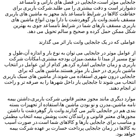
جابجایی موثر است،جابجایی در فصل های بارانی و نامساعد
دشوارتر است و دقت بیشتری را می طلبد.شرکت باربری برای
حفاظت کالاها در شرایط نامساعد باید مجهز به ماشین های باربری
مسقف باشند.وانت بار گوهردشت با دارا بودن انواع ماشین های
باربری مسقف بارهای شما در شرایط نامساعد جوی به بهترین
شکل ممکن حمل کرده و صحیح و سالم تحویل می دهد.
عواملی که در یک جابجایی وانت بار اثر می گذارند
از عوامل موثر در جابجایی می توان به نوع بار و اندازه آن،طول و
نوع مسیر از مبدا تا مقصد،میزان بودجه مشتری،امکانات شرکت
باربری و زمان جابجایی اشاره کرد.هر کدام از این عوامل در انتخاب
ماشین باربری در حمل بار موثر هستند.ماشین هایی که برای
جابجایی درون شهری استفاده می شوند،از ماشین های سبک باربری
انتخاب می شوند تا جابجایی بار داخل شهرها را به صرفه تر و راحت
تر انجام دهند.
موارد دیگری مانند مجوز معتبر قانونی شرکت باربری،داشتن بیمه
نامه ماشین،مدرن و نو بودن ماشین ها،استفاده از تجهیزات بسته
بندی هم در جابجایی تاثیر می گذارند.وانت بار گوهردشت با داشتن
مجوزهای معتبر قانونی و رانندگان تحت پوشش بیمه انتخاب مطمئن
و مناسب برای جابجایی بارها و کالاهای شما است.در صورت آسیب
به کالاها در زمان جابجایی پرداخت خسارت بر عهده شرکت بیمه
خواهد بود.