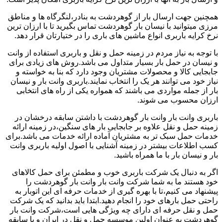
همچنین جهت ارسال بار از گوهردشت به بنادر،لنگرگاه ها و مناطق
مرزی میتوانید با نیسان بار گوهردشت تماس بگیرید تا با ارزان ترین
نرخ کرایه باربری انواع ماشین های باری را در ختیارتان قرار دهد.
با توجه به نیاز مردم در زمینه حمل و نقل و باربری استفاده از وانت
و نیسان در حمل بار بسیار متداول می باشد.روش های زیادی برای
جابجایی کالا و محصولات مشتریان وجود دارد که بنا به خواسته و
نیاز خود می توانند هر یک را انتخاب نمایند.باربری وانت بار و نیسان
بار از جمله مواردی می باشند که همواره یکی از راه های انتخابی
ارزان محسوب می شوند.
باربری وانت بار وانت بار گوهردشت با داشتن سابقه درخشان در
زمینه حمل و نقل علاوه بر جابجایی بار های سنگین،در زمینه ارائه
خدمات حمل سبک تر به مشتریان آماده ارائه خدمات می باشد.برای
کسب اطلاعات بیشتر در زمینه آشنایی با اصول اولیه باربری وانت
بار و نیسان بار با ما همراه باشید.
اگر به دنبال یک شرکت باربری خوب و مطمئن برای حمل کالاهای
خود هستند ما به شما شرکت وانت بار وانت بار گوهردشت را
پیشنهاد می کنیم،تا با بهره گیری از خدمات حرفه ای این اتوبار به
راحتی حمل بارهای خود را انجام دهید.ابتدا باید بدانید که یک شرکت
حمل و نقل حرفه ای دارای چه ویژگی هایی است،شرکت وانت بار
گوهردشت به عنوان اولین موسسه حمل و نقل در ایران و با سابقه