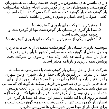
دارای ماشین های مخصوص بار جهت خدمت رسانی به همشهریان
گوهردشتی و هموطنان خارج از گوهردشت انجام وظیفه نماید.وانت
بار گوهردشت بار گوهردشت به شما کمک می کند تا با یک اسباب
کشی اصولی،راحت،آسان و بدون دردسر را داشته باشید.
معتبرترین شرکت های باربری گوهردشت!
مبدا بارگیری در نیسان بار گوهردشت تنها از گوهردشت و
حومه گوهردشت است
آشنایی با یکی از معتبرترین شرکت های باربری گوهردشت!
موسسه باربری نیسان بار گوهردشت متصدی ارائه خدمات باربری
و حمل و نقل از گوهردشت به سراسر کشور با پایین ترین تعرفه
حمل بار است و کلیه خدمات ارائه شده از سوی این شرکت تحت
پوشش بیمه باربری و بارنامه معتبر است.
شرکت حمل و نقل نیسان بار گوهردشت با دسترسی به سامانه
حمل بار اینترنتی بزرگترین ناوگان حمل و نقل شهری و بین شهری
را در اختیار دارد و با اتکا به آن صفر تا صد خدمات مورد نیاز برای
جابه جایی بار را برای صاحبین بار فراهم میکند به گونه ای که تمامی
مناطق شمالی،جنوبی،شرقی،غربی و مرکزی ایران تحت پوشش
خدمات باربری نیسان بار گوهردشت قرار دارد،تنها نکته ای که لازم
است بر روی آن تاکید داشته باشیم این است که مبدا بارگیری در
نیسان بار گوهردشت تنها از گوهردشت و حومه گوهردشت است و
برای حمل بار از مبدا سایر شهرستان ها سرویس نداریم.