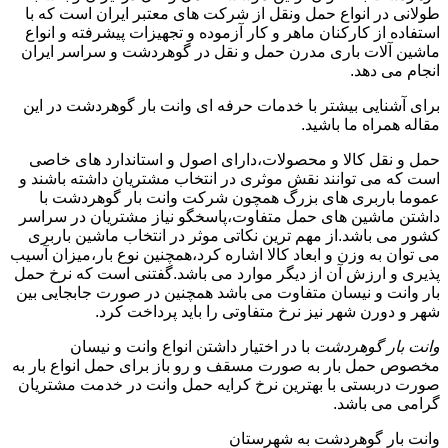
طولانی در انواع حمل ونقل از شرکت های معتبر ایران است که با
استفاده از کارکنان ماهر و کار آزموده و تجهیزات پیشرفته و انواع
ماشین آلات باری مدرن حمل و نقل در گوهردشت و سراسر ایران
انجام می دهد.
برای آشنایی بیشتر با خدمات حرفه ای وانت بار گوهردشت در این
مقاله همراه ما باشید.
حمل و نقل کالا و محصولات،دارای اصول و استاندارد های خاصی
است که می توانند نقش موثری در انتخاب مشتریان داشته باشند و
عموما باربری های بزرگ همچون شرکت وانت بار گوهردشت با
داشتن ماشین های حمل متفاوت،پاسخگو نیاز مشتریان در سراسر
کشور می باشد.از مهم ترین نکاتی موثر در انتخاب ماشین باربری
می توان به وزن و ابعاد کالا اشاره کرد،همچنین نوع بار،میزان آسیب
پذیری و ارزش آن از دیگر موارد می باشد.گفتنی است که نرخ حمل
بار وانت و نیسان متفاوت می باشد همچنین در صورت جابجایی بین
شهر و دورن شهر نیز نرخ متفاوتی را باید پرداخت کرد.
وانت بار گوهردشت
با در اختیار داشتن انواع وانت و نیسان
مخصوص حمل بار به صورت مسقف و رو باز برای حمل انواع بار به
صورت دربستی با بهترین نرخ کرایه حمل وانت در خدمت مشتریان
گرامی می باشد.
وانت بار گوهردشت به شهرستان