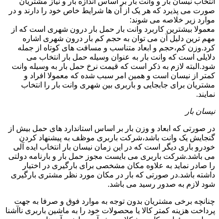
انتخاب نیسان بار و وانت بار بر اساس اندازه بار و نیاز مشتریان
صورت می پذیرد که هر یک از آن ها شرایط خاص خود را دارند و در
موارد زیر خلاصه می شوند:
معمولا بیشترین کاربرد وانت بار حمل بار درون شهری است که از
مهم ترین دلیل آن می توان به حجم کم بار درون شهری اشاره
کرد.وزن کم،حجم و ابعاد متناسب و مسافت های کوتاه از جمله
دلایلی است که وانت بار به عنوان وسیله حمل بار انتخاب می
شود.البته لازم به ذکر است که قیمت نرخ حمل بار به وسیله وانت
کمتر از نیسان است و همین امر سبب شده که معمولا افراد و
مشتریان برای جابجایی و باربری بین شهری وانت بار را انتخاب
نمایند.
نیسان بار
در صورتی که ابعاد و وزن بار بر اساس استاندارد های حمل بیش از
گنجایش یک وانت باشد،شرکت باربری موظف به پیشنهاد کردن
خودرو باری دیگر است که در این زمان نیسان بار انتخاب ایده آلی
می باشد.شرکت باربری می بایست مجوز حمل بار و بارنامه دولتی
را صادر نماید به علاوه مکان مشخصی برای بارگیری در اختیار
داشته باشد.در صورتی که بار در مکان مورد نظر مشتری بارگیری
شود لازم به صدور رسید می باشد.
چنانچه برخی مشتریان بدون توجه به موارد فوق و صرفا به جهت
پرداخت هزینه کمتر کالا یا محصولات خود را به ماشین باربری ناآشنا