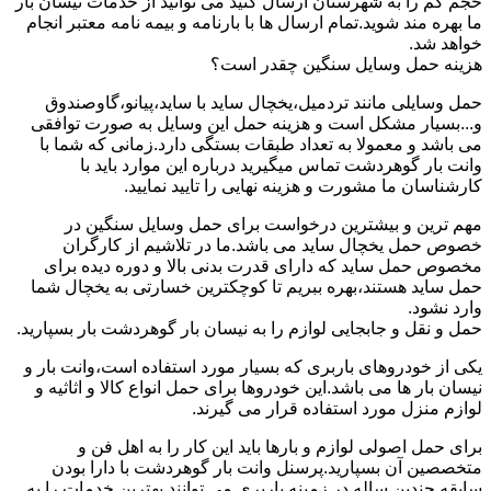
حجم کم را به شهرستان ارسال کنید می توانید از خدمات نیسان بار
ما بهره مند شوید.تمام ارسال ها با بارنامه و بیمه نامه معتبر انجام
خواهد شد.
هزینه حمل وسایل سنگین چقدر است؟
حمل وسایلی مانند تردمیل،یخچال ساید با ساید،پیانو،گاوصندوق
و...بسیار مشکل است و هزینه حمل این وسایل به صورت توافقی
می باشد و معمولا به تعداد طبقات بستگی دارد.زمانی که شما با
وانت بار گوهردشت تماس میگیرید درباره این موارد باید با
کارشناسان ما مشورت و هزینه نهایی را تایید نمایید.
مهم ترین و بیشترین درخواست برای حمل وسایل سنگین در
خصوص حمل یخچال ساید می باشد.ما در تلاشیم از کارگران
مخصوص حمل ساید که دارای قدرت بدنی بالا و دوره دیده برای
حمل ساید هستند،بهره ببریم تا کوچکترین خسارتی به یخچال شما
وارد نشود.
حمل و نقل و جابجایی لوازم را به نیسان بار گوهردشت بار بسپارید.
یکی از خودروهای باربری که بسیار مورد استفاده است،وانت بار و
نیسان بار ها می باشد.این خودروها برای حمل انواع کالا و اثاثیه و
لوازم منزل مورد استفاده قرار می گیرند.
برای حمل اصولی لوازم و بارها باید این کار را به اهل فن و
متخصصین آن بسپارید.پرسنل وانت بار گوهردشت با دارا بودن
سابقه چندین ساله در زمینه باربری می توانند بهترین خدمات را به