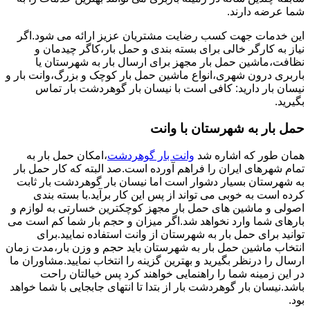
شما عرضه دارند.
این خدمات جهت کسب رضایت مشتریان عزیز ارائه می شود.اگر
نیاز به کارگر خالی برای بسته بندی و حمل بار،کاگر چیدمان و
نظافت،ماشین حمل بار مجهز برای ارسال بار به شهرستان یا
باربری درون شهری،انواع ماشین حمل بار کوچک و بزرگ،وانت بار و
نیسان بار دارید: کافی است با نیسان بار گوهردشت بار تماس
بگیرید.
حمل بار به شهرستان با وانت
همان طور که اشاره شد
وانت بار گوهردشت
،امکان حمل بار به
تمام شهرهای ایران را فراهم آورده است.صد البته که کار حمل بار
به شهرستان بسیار دشوار است اما نیسان بار گوهردشت بار ثابت
کرده است به خوبی می تواند از پس این کار برآید.با بسته بندی
اصولی و ماشین های حمل بار مجهز کوچکترین خسارتی به لوازم و
بارهای شما وارد نخواهد شد.اگر میزان و حجم بار شما کم است می
توانید برای حمل بار به شهرستان از وانت استفاده نمایید.برای
انتخاب ماشین حمل بار به شهرستان باید حجم و وزن بار،مدت زمان
ارسال را درنظر بگیرید و بهترین گزینه را انتخاب نمایید.مشاوران ما
در این زمینه شما را راهنمایی خواهند کرد پس خیالتان راحت
باشد.نیسان بار گوهردشت بار از بتدا تا انتهای جابجایی با شما خواهد
بود.