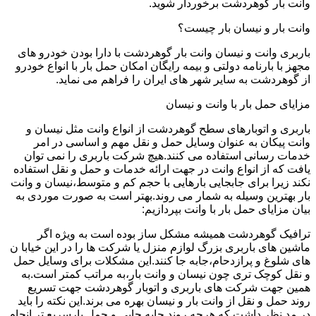
وانت بار گوهردشت برخوردار شوید.
وانت بار و نیسان بار چیست؟
باربری وانت و نیسان وانت بار گوهردشت با دارا بودن خودرو های
مجهز با بارنامه دولتی و بیمه رایگان امکان حمل بار با انواع خودرو
از گوهردشت به سایر شهر های ایران را فراهم می نماید.
مزایای حمل بار با وانت و نیسان
باربری و اتوبارهای سطح گوهردشت از انواع وانت مثل نیسان و
وانت پیکان به عنوان وسایل حمل و نقل مهم و اساسی در امر
خدمات رسانی استفاده می کنند.هیچ شرکت باربری را نمی توان
یافت که از انواع وانت در جهت ارائه خدمات و حمل و نقل استفاده
نکند زیرا برای جابجایی بارهایی با حجم کم و متوسط،نیسان و وانت
بار بهترین وسیله به شمار می روند.بهتر است به صورت موردی به
بیان مزایای حمل بار با وانت بپردازیم:
ترافیک گوهردشت همیشه مشکل ساز بوده است به ویژه اگر
ماشین های باربری بزرگ لوازم منزل یا شرکت ها را در این خیابا ن
های شلوغ و پرازدحام،جابه جا کنند.این مشکلات برای وسایل حمل
و نقل کوچک تری چون نیسان و وانت بار،به مراتب کمتر است.به
همین جهت شرکت های باربری و اتوبار گوهردشت جهت تسریع
روند حمل و نقل از وانت بار و نیسان بهره می برند.این نکته را باید
در مد نظر داشت که هرچه روند جابه جایی و حمل بارسریع تر انجام