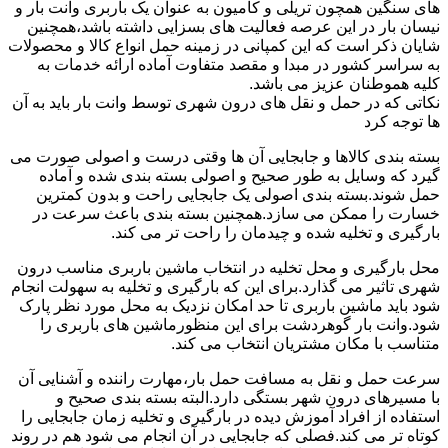
های سنگین همچون تریلی و کامیون به عنوان یک باربری وانت بار و
نیسان بار در این عرصه فعالیت های بسزایی داشته باشد،همچنین
شایان ذکر است که این کمپانی در زمینه حمل انواع کالا و محصولات
به سراسر کشور در مبدا و مقصد متفاوت آماده ارائه خدمات به
کلیه هموطنان عزیز می باشد.
نکاتی که در حمل و نقل های درون شهری توسط وانت بار باید به آن
ها توجه کرد
بسته بندی کالاها و جابجایی آن ها وقتی درست و اصولی صورت می
گیرد که وسایل به طور صحیح و اصولی بسته بندی شده و آماده
حمل شوند.بسته بندی اصولی یک جابجایی راحت و بدون کمترین
خسارت را ممکن می سازد.همچنین بسته بندی باعث سرعت در
بارگیری و تخلیه شده و چیدمان را راحت تر می کند.
محل بارگیری و محل تخلیه در انتخاب ماشین باربری مناسب درون
شهری تاثیر می گذارد.برای این که بارگیری و تخلیه به سهولت انجام
شود باید ماشین باربری تا حد امکان نزدیک به محل مورد نظر پارک
شود.وانت بار گوهردشت برای این منظورماشین های باربری را
متناسب با مکان مشتریان انتخاب می کند.
سرعت حمل و نقل به مسافت حمل بار،مهارت راننده و آشنایی آن
با مسیرهای درون شهر بستگی دارد.البته بسته بندی صحیح و
استفاده از افراد آموزش دیده در بارگیری و تخلیه زمان جابجایی را
کوتاه تر می کند.فصلی که جابجایی در آن انجام می شود هم در روند