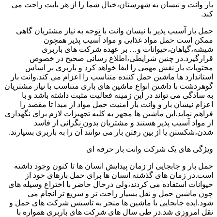
بار وانت و نیسان به شهرستان،خیال شما را از هر بابت راحت می
کند.
حمل بار آسیب پذیر با نیسان وانت با توجه به نیاز مشتریان گاهی
ممکن است حمل مواد غذایی و مواد آسیب پذیر همچون
شیشه،گیاهان،حیوانات و… بر عهده شرکت های باربری
قرارگیرد.در چنین شرایطی،اطلاع رسانی صحیح در خصوص
محتویات بار نقش مهمی را ایفا خواهد کرد و باربری بر اساس
استاندارد ها ماشین حمل کننده متناسب را اعزام می کند.وانت بار
گوهردشت با داشتن انواع ماشین های باری متناسب با نیاز مشتریان
به سادگی می تواند در این زمینه فعالیت مثبت داشته باشد و با
اعزام نیسان بار و وانت بار امنیت حمل مواد از مبدا تا مقصد را
فراهم نماید.این ماشین ها مجهز به کلیه تجهیزات لازم برای نگهداری
از مواد آسیب پذیر هستند و مشتریان بدون نگرانی از فاسد
شدن،شکستن یا از بین رفتن بار می توانند آن را به باربری بسپارند.
ویژگی های یک شرکت وانت بار حرفه ای
حمل بار و جابجایی از زمان پیدایش انسان ها تا کنون وجود داشته
است.در زمان های گذشته انسان ها برای حمل بارهای خود از
حیوانات استفاده می کردند،ولی درحال حاضر با اختراع وسیله های
چون ماشین حمل و نقل بسیار راحت تر و سریع تر انجام می
شود.ایده جابجایی با ماشین ها منجر به تاسیس شرکت های حمل و
نقل امروزی شد.در طی سال های شرکت های باربری همواره با