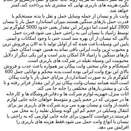
بگیرد،هزینه های باربری نهایی که مشتری باید پرداخت کند،کمتر
خواهد شد.
وانت بار و نیسان از جمله وسایل حمل و نقل با بدنه مستحکم با
قدرت حمل بارهای سنگین هستند.میزان استاندارد حمل بار با نیسان
2800 کیلو است اما دوبرابر این مقدار یعنی حدود 5000 کیلوگرم نیز
توسط زامیاد یا نیسان آبی به راحتی حمل می شود.قدرت حمل
بالایی که نیسان از آن بهره مند است حتی با وجود امکانات و ایمنی
پایین این وسیله،باعث شده که از اوایل تولید تا به الان پرفروش ترین
و محبوب ترین وانت ایرانی باقی بماند.به همین جهت امکان حمل
بارهای سنگین با زامیاد 24 امکان پذیر است و این یکی دیگر از دلایل
محبوبیت این وسیله نقیله در شرکت های باربری است.
استحکام و جان سختی وانت پیکان نیز همواره باعث جذب و فروش
بالای این نوع وانت ایرانی بوده است.بدنه محکم و توانایی حمل 600
کیلوگرم بار به صورت استاندارد،از مزایای حمل بار با وانت پیکان
است.البته همانند نیسان،وانت پیکان نیز از این مقدار فراتر رفته و تا
یک تن و بیشتر،بارهای مختلفی را جابه جا می کند.
اثاث منزل،جهیزیه،لوازم شرکت ها و دفاتر،فروشگاه ها و کارخانه
ها در صورتی که در حجم پایین و متوسط خواهان جابه جایی لوازم
باشند،از وانت و نیسان بهره می برند.شرکت های باربری نیز برای
انتقال وسایلی در حجم کم این گونه وسایل نقلیه را به محل می
فرستند.درخواست کامیون برای جابه جایی لوازمی که به راحتی با
نیسان یا انواع وانت حمل می شود،فقط هزینه های باربری را
افزایش می دهد.