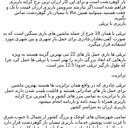
بار گوهردشت است و برای این کار ارزان ترین نرخ کرایه باربری
فراهم شده است،اگر نیازمند سرویس باربری ارزان قیمت با تک و
جفت هستید،میتوانید همین حالا با نیسان بار گوهردشت تماس
بگیرید.
باربری با تریلی
تریلی یا همان 18 چرخ از جمله ماشین های باری سنگین است که به
صورت کفی،بغلدار،چادری برای حمل بار شهری و بین شهری مورد
استفاده قرار میگیرد.
تریلی ها باری حمل بار های 22 تنی بهترین گزینه هستند به ویژه
بارهایی که ابعاد بزرگی دارند را بهتر است با تریلی ها حمل کرد چرا
که طول بارگیر تریلی حدودا 12.5 متر است.
ترانزیت
تریلی چادری که در واقع همان ترانزیت ها هستند بهترین ماشین
برای حمل بار های صادراتی هستند و قابلیت پلمپ شدن دارند.حمل
بار با ترانزیت به تمامی مرز های کشور و با کمترین نرخ کرایه
باربری همراه با بیمه نامه و بارنامه انجام میشود.
باربری ارزان به سراسر کشور
تمامی شهرستان های کوچک و بزرگ کشور از شمال تا جنوب،شرق
تا غرب تحت پوشش خدمات باربری نیسان بار گوهردشت قرار دارد
و ارسال بار به آنها با ارزان ترین نرخ کرایه باربری امکان پذیر است.