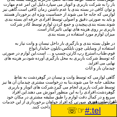
بار را به شرکت باربری و اتوبار می سپارد.دلیل این امر عدم مهارت
و توان کافی در بسته بندی یا عدم داشتن زمان کافی است.گاهی نیز
لوازمی که جابه جا می شوند از حساسیت ویژه ای برخوردار هستند
و باید به صورتی دقیق و اصولی توسط افرادی حرفه ای بسته بندی
شوند.بسته بندی،پیچیدن و جمع کردن لوازم توسط کادر شرکت
باربری بر روی هزینه های نهایی تاثیرگذار است.
میزان لوازم مورد استفاده در بسته بندی
در طول بسته بندی و بارگیری بار داخل نیسان و وانت نیاز به
استفاده از وسایلی چون نایلکس،نایلون حبابدار،انواع
فوم،طناب،استرچ رپ،کارتن،چسپ و … است.این لوازم در صورتی
که توسط شرکت باربری به محل بارگیری آورده شود،بر هزینه های
نهایی می افزاید.
چیدمان بار و اثاث
گاهی لوازمی که توسط وانت و نیسان در گوهردشت به نقاط
مختلف جابه جا می شوند،بنا به درخواست مشتری چیدمان آن ها نیز
توسط شرکت باربری انجام می گیرد.شرکت های اتوبار و باربری
گوهردشت،افرادی را به این منظور آموزش می دهند.این افراد
سریع و در کمال دقت لوازم را طبق سلیقه مشتری در مکان خود
تلفن تماس فوری
قرار می دهند.در صورتی که افراد خواهان برخورداری از این خدمات
باشند،باید هزینه های باربری بیشتری پرداخت کنند.
☞☏
tel:#
تعداد کارگران درخواستی