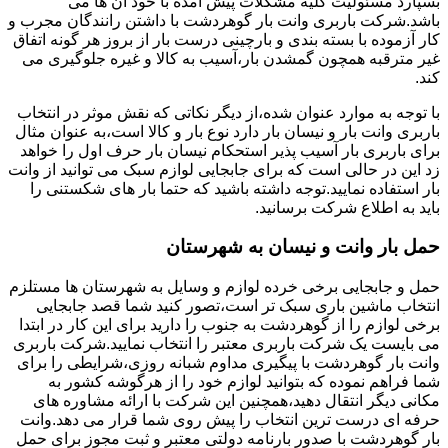
بسپارد مسئولیت کلیه مشکلات پیش آمده با خود آن ها می
باشد.شرکت باربری وانت بار گوهردشت با داشتن رانندگان مجرب و
کار آزموده با بسته بندی و بارچینی درست بار از بروز هر گونه اتفاق
غیر مترقبه همچون گمشدن بار،آسیب به کالا و غیره جلوگیری می
کند.
با توجه به موارد عنوان شده،از دیگر نکاتی که نقش موثر در انتخاب
باربری وانت بار و نیسان بار دارد نوع بار و کالا است،به عنوان مثال
برای باربری بار آسیب پذیر استحکام نیسان بار حرف اول را خواهد
زد این در حالی است که برای جابجایی لوازم سبک می توانید از وانت
بار استفاده نمایید.توجه داشته باشید که حتما بار های شکستنی را
باید به اطلاع شرکت برسانید.
حمل بار وانت و نیسان به شهرستان
حمل و جابجایی برخی خرده لوازم و وسایل به شهرستان ها مستلزم
انتخاب ماشین باری سبک تر است،تصور کنید شما قصد جابجایی
برخی لوازم را از گوهردشت به جنوب را دارید برای این کار در ابتدا
می بایست یک شرکت باربری معتبر را انتخاب نمایید.شرکت باربری
وانت بار گوهردشت با پیگیری مداوم شبانه روزی،شرایطی را برای
شما فراهم نموده که بتوانید لوازم خود را از هرگوشه کشور به
مکانی دیگر انتقال دهید،همچنین این شرکت با ارائه مشاوره های
حرفه ای درست ترین انتخاب را پیش روی شما قرار می دهد.وانت
بار گوهردشت با صدور بارنامه دولتی معتبر و ثبت مجوز برای حمل