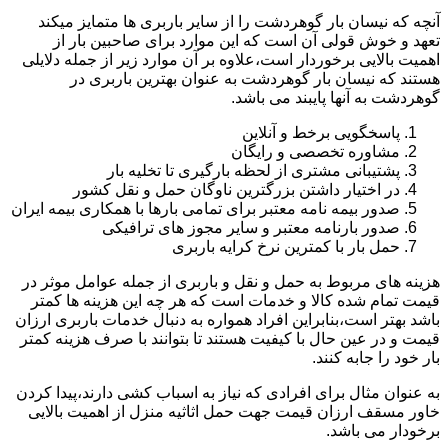
آنچه که نیسان بار گوهردشت را از سایر باربری ها متمایز میکند
تعهد و خوش قولی آن است که این موارد برای صاحبین بار از
اهمیت بالایی برخوردار است،علاوه بر آن موارد زیر از جمله دلایلی
هستند که نیسان بار گوهردشت به عنوان بهترین باربری در
گوهردشت به آنها پایبند می باشد.
پاسخگویی برخط و آنلاین
مشاوره تخصصی و رایگان
پشتیبانی مشتری از لحظه بارگیری تا تخلیه بار
در اختیار داشتن بزرگترین ناوگان حمل و نقل کشور
صدور بیمه نامه معتبر برای تمامی بارها با همکاری بیمه ایران
صدور بارنامه معتبر و سایر مجوز های ترافیکی
حمل بار با کمترین نرخ کرایه باربری
هزینه های مربوط به حمل و نقل و باربری از جمله عوامل موثر در
قیمت تمام شده کالا و خدمات است که هر چه این هزینه ها کمتر
باشد بهتر است،بنابراین افراد همواره به دنبال خدمات باربری ارزان
قیمت و در عین حال با کیفیت هستند تا بتوانند با صرف هزینه کمتر
بار خود را جابه کنند.
به عنوان مثال برای افرادی که نیاز به اسباب کشی دارند،پیدا کردن
خاور مسقف ارزان قیمت جهت حمل اثاثیه منزل از اهمیت بالایی
برخودار می باشد.