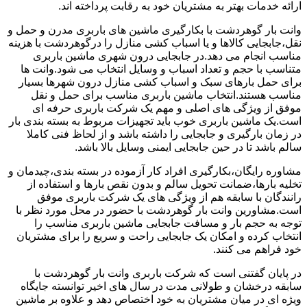
ارائه خدمات بهتر به مشتریان خود به رقابت پرداخته اند.
وانت بار گوهردشت با بکارگیری ماشین های باربری مدرن و حمل و
نقل،جابجایی کالاها و یا اسباب کشی منازل را درگوهردشت با هزینه
مناسب انجام می دهد.در جابجایی درون شهری ماشین باربری
متناسب با حجم و تعداد اسباب و وسایل انتخاب می شود.وانت ها
برای حمل بارهای سبک و اسباب کشی منازل درون شهرها بسیار
مناسب هستند.انتخاب ماشین باربری مناسب برای حمل و نقل
موفق از ویژگی های اصلی و مهم یک شرکت باربری حرفه ای
است.یک ماشین باربری خوب باید تجهیزات مربوط به بسته بندی بار
در زمان بارگیری و جابجایی را داشته باشد و از لحاظ فنی کاملا
سالم باشد تا در حین جابجایی ایمنی وسایل بالا باشد.
مشاوره رایگان،بکارگیری افراد کار آزموده در بسته بندی،چیدمان و
تخلیه بارها،ضمانت تحویل سالم و بدون نقص بارها و استفاده از
رانندگان با سابقه هم از ویژگی های یک شرکت باربری موفق
است.مشاورین وانت بار گوهردشت با حضور در محل مورد نظر با
توجه به حجم بار و مسافت جابجایی ماشین باربری مناسب را
انتخاب کرده و امکان یک جابجایی راحت و سریع را برای مشتریان
خود فراهم می کنند.
در پایان گفتنی است که شرکت باربری وانت بار گوهردشت با
سابقه درخشان و طولانی مدت در سال های اخیر توانسته جایگاه
ویژه ای در میان مشتریان به خود اختصاص دهد و علاوه بر ماشین