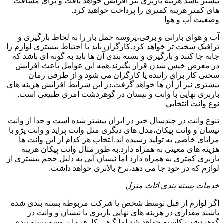
بیشتر باشد هزینه باربری نیز افزایش خواهد یافت و برای مسافت
های کمتر هزینه کمتری را پرداخت خواهید کرد.
وضعیت آب و هوا
آب و هوای بارانی و برفی،پروسه حمل بار را به لحاظ بارگیری و
ترافیک سخت تر خواهد کرد.کارگران باید با احتیاط بیشتری لوازم را
جابه جا کنند و بارگیری و بسته بندی آن ها باید به گونه ای باشد که
در معرض خیس شدن قرار نگیرند.همه این عوامل باعث افزایش
سختی کار برای راننده یا کارگران می شود و از طرفی زمان
بیشتری نیز از آن ها خواهد گرفت.در این شرایط افزایش هزینه های
باربری نهایی با وانت و نیسان در گوهردشت امری طبیعی است.
نوع وانت انتخابی
تنوع وانت در چندسال خیر در ایران بیشتر شده است و جدا از وانت
نیسان و وانت پیکان،مدل های دیگری مثل وانت پراید و وانت پژو با
مزایای خاصی به تولید رسیده اند.انتخاب هر کدام از این وانت ها
هزینه های معینی به همراه دارد.به طور مثال وانت پیکان هزینه
باربری کمتری به همراه دارد اما نیسان آبی به دلیل حجم بیشتری از
لوازم که در خود جا می دهد،نرخ بالاتری خواهد داشت.
خدمات بسته بندی اثاث منزل
اگر لوازم از قبل توسط شخص یا شرکت مربوطه بسته بندی شده
باشند مقداری در هزینه های نهایی باربری با نیسان و وانت در
گوهردشت کاسته خواهد شد.اما گاهی کارفرما پروسه بسته بندی