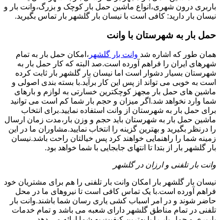
باربری درون شهری،انواع ماشین حمل بار کوچک و بزرگ،وانت بار و
نیسان بار دارید: کافی است با نیسان بار گلشهر بار تماس بگیرید.
حمل بار به شهرستان با وانت
همان طور که اشاره شد
وانت بار گلشهر
،امکان حمل بار به تمام
شهرهای ایران را فراهم آورده است.صد البته که کار حمل بار به
شهرستان بسیار دشوار است اما نیسان بار گلشهر بار ثابت کرده
است به خوبی می تواند از پس این کار برآید.با بسته بندی اصولی و
ماشین های حمل بار مجهز کوچکترین خسارتی به لوازم و بارهای
شما وارد نخواهد شد.اگر میزان و حجم بار شما کم است می توانید
برای حمل بار به شهرستان از وانت استفاده نمایید.برای انتخاب
ماشین حمل بار به شهرستان باید حجم و وزن بار،مدت زمان ارسال
را درنظر بگیرید و بهترین گزینه را انتخاب نمایید.مشاوران ما در این
زمینه شما را راهنمایی خواهند کرد پس خیالتان راحت باشد.نیسان
بار گلشهر بار از بتدا تا انتهای جابجایی با شما خواهد بود.
وانت بار تلفنی و ارزان در گلشهر
نیسان بار گلشهر بار امکان وانت بار تلفنی را هم برای مشتریان خود
فراهم آورده است.با یک تماس کافی است تا نیروهای ما در محل
حاضر شوند و در امر اسباب کشی یاری رسان شما باشند.وانت بار
تلفنی در تمام مناطق گلشهر دارای شعبه می باشد و تمام خدمات
باربری و حمل بار را با بهترین کیفیت به شما ارائه می دهد.