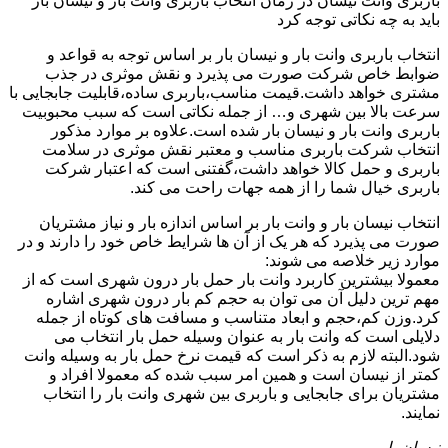
باربری وانت نیسان در زمان انتخاب باربری وانت بار و نیسان بار
باید به چه نکاتی توجه کرد
انتخاب باربری وانت بار و نیسان بار بر اساس توجه به قواعد و
ضوابط خاص شرکت صورت می پذیرد و نقش موثری در جذب
مشتری خواهد داشت.قیمت مناسب،باربری ساده،قابلیت جابجایی با
سرعت بالا بین شهری و… از جمله نکاتی است که سبب محبوبیت
باربری وانت بار و نیسان بار شده است.علاوه بر موارد مذکور
انتخاب شرکت باربری مناسب و معتبر نقش موثری در سلامت
باربری و حمل کالا خواهد داشت،گفتنی است که اعتبار شرکت
باربری خیال شما را از همه جهات راحت می کند.
انتخاب نیسان بار و وانت بار بر اساس اندازه بار و نیاز مشتریان
صورت می پذیرد که هر یک از آن ها شرایط خاص خود را دارند و در
موارد زیر خلاصه می شوند:
معمولا بیشترین کاربرد وانت بار حمل بار درون شهری است که از
مهم ترین دلیل آن می توان به حجم کم بار درون شهری اشاره
کرد.وزن کم،حجم و ابعاد متناسب و مسافت های کوتاه از جمله
دلایلی است که وانت بار به عنوان وسیله حمل بار انتخاب می
شود.البته لازم به ذکر است که قیمت نرخ حمل بار به وسیله وانت
کمتر از نیسان است و همین امر سبب شده که معمولا افراد و
مشتریان برای جابجایی و باربری بین شهری وانت بار را انتخاب
نمایند.
نیسان بار