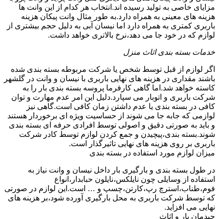
مزایای خاصی به تولید رسیده اند.انتخاب هر کدام از این وانت ها
هزینه های معینی به همراه دارد.به طور مثال وانت پیکان هزینه
باربری کمتری به همراه دارد اما نیسان آبی به دلیل حجم بیشتری از
لوازم که در خود جا می دهد،نرخ بالاتری خواهد داشت.
خدمات بسته بندی اثاث منزل
اگر لوازم از قبل توسط شخص یا شرکت مربوطه بسته بندی شده
باشند مقداری در هزینه های نهایی باربری با نیسان و وانت در گلشهر
کاسته خواهد شد.اما گاهی کارفرما پروسه بسته بندی بار را به
شرکت باربری و اتوبار می سپارد.دلیل این امر عدم مهارت و توان
کافی در بسته بندی یا عدم داشتن زمان کافی است.گاهی نیز
لوازمی که جابه جا می شوند از حساسیت ویژه ای برخوردار هستند
و باید به صورتی دقیق و اصولی توسط افرادی حرفه ای بسته بندی
شوند.بسته بندی،پیچیدن و جمع کردن لوازم توسط کادر شرکت
باربری بر روی هزینه های نهایی تاثیرگذار است.
میزان لوازم مورد استفاده در بسته بندی
در طول بسته بندی و بارگیری بار داخل نیسان و وانت نیاز به
استفاده از وسایلی چون نایلکس،نایلون حبابدار،انواع
فوم،طناب،استرچ رپ،کارتن،چسپ و … است.این لوازم در صورتی
که توسط شرکت باربری به محل بارگیری آورده شود،بر هزینه های
نهایی می افزاید.
چیدمان بار و اثاث