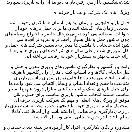
شدن،شکستن یا از بین رفتن بار می توانند آن را به باربری بسپارند.
ویژگی های یک شرکت وانت بار حرفه ای
حمل بار و جابجایی از زمان پیدایش انسان ها تا کنون وجود داشته
است.در زمان های گذشته انسان ها برای حمل بارهای خود از
حیوانات استفاده می کردند،ولی درحال حاضر با اختراع وسیله های
چون ماشین حمل و نقل بسیار راحت تر و سریع تر انجام می
شود.ایده جابجایی با ماشین ها منجر به تاسیس شرکت های حمل و
نقل امروزی شد.در طی سال های شرکت های باربری همواره با
ارائه خدمات بهتر به مشتریان خود به رقابت پرداخته اند.
وانت بار گلشهر با بکارگیری ماشین های باربری مدرن و حمل و
نقل،جابجایی کالاها و یا اسباب کشی منازل را درگلشهر با هزینه
مناسب انجام می دهد.در جابجایی درون شهری ماشین باربری
متناسب با حجم و تعداد اسباب و وسایل انتخاب می شود.وانت ها
برای حمل بارهای سبک و اسباب کشی منازل درون شهرها بسیار
مناسب هستند.انتخاب ماشین باربری مناسب برای حمل و نقل
موفق از ویژگی های اصلی و مهم یک شرکت باربری حرفه ای
است.یک ماشین باربری خوب باید تجهیزات مربوط به بسته بندی بار
در زمان بارگیری و جابجایی را داشته باشد و از لحاظ فنی کاملا
سالم باشد تا در حین جابجایی ایمنی وسایل بالا باشد.
مشاوره رایگان،بکارگیری افراد کار آزموده در بسته بندی،چیدمان و