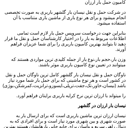
کامیون حمل بار ارزان
در شرکت حمل و نقل نیسان بار گلشهر باربری به صورت تخصصی
انجام میشود و برای هر نوع باری از ماشین باری متناسب با آن
استفاده میشود.
بنابراین جهت درخواست سرویس حمل بار لازم است تمامی
اطلاعات مربوط به بار را در اختیار کارشناسان حمل و نقل ما قرار
دهید تا بتوانند بهترین کامیون باربری را برای شما عزیزان فراهم
آورند.
وزن بار،حجم بار،نوع بار از جمله کلیدی ترین مواردی هستند که
میتوانند در تعیین نوع کامیون باربری موثر باشند.
ناوگان حمل و نقل نیسان بار گلشهر کامل ترین ناوگان حمل و نقل
در کشور است و هر نوع ماشینی که برای حمل بار شما مورد نیاز
باشد (نیسان،خاور،تک،جفت،تریلی،ایسوزو،ترانزیت،کمرشکن،بوژی)
را میتواند با ارزان ترین نرخ کرایه باربری برایتان فراهم آورد.
نیسان بار ارزان در گلشهر
نیسان ارزان ترین ماشین باربری است که برای ارسال بار به
صورت شهری و بین شهری مورد نیاز است و برای افرادی که به
دنبال راهی سریع و وآسان برای جابه جایی بارهایشان هستند بهترین