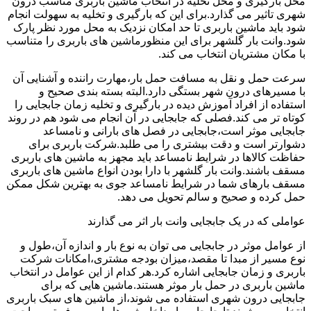
محل بارگیری و محل تخلیه در انتخاب ماشین باربری مناسب درون
شهری تاثیر می گذارد.برای این که بارگیری و تخلیه به سهولت انجام
شود باید ماشین باربری تا حد امکان نزدیک به محل مورد نظر پارک
شود.وانت بار گلشهر برای این منظورماشین های باربری را متناسب
با مکان مشتریان انتخاب می کند.
سرعت حمل و نقل به مسافت حمل بار،مهارت راننده و آشنایی آن
با مسیرهای درون شهر بستگی دارد.البته بسته بندی صحیح و
استفاده از افراد آموزش دیده در بارگیری و تخلیه زمان جابجایی را
کوتاه تر می کند.فصلی که جابجایی در آن انجام می شود هم در روند
جابجایی موثر است،جابجایی در فصل های بارانی و نامساعد
دشوارتر است و دقت بیشتری را می طلبد.شرکت باربری برای
حفاظت کالاها در شرایط نامساعد باید مجهز به ماشین های باربری
مسقف باشند.وانت بار گلشهر با دارا بودن انواع ماشین های باربری
مسقف بارهای شما در شرایط نامساعد جوی به بهترین شکل ممکن
حمل کرده و صحیح و سالم تحویل می دهد.
عواملی که در یک جابجایی وانت بار اثر می گذارند
از عوامل موثر در جابجایی می توان به نوع بار و اندازه آن،طول و
نوع مسیر از مبدا تا مقصد،میزان بودجه مشتری،امکانات شرکت
باربری و زمان جابجایی اشاره کرد.هر کدام از این عوامل در انتخاب
ماشین باربری در حمل بار موثر هستند.ماشین هایی که برای
جابجایی درون شهری استفاده می شوند،از ماشین های سبک باربری