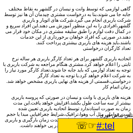
گاهی لوازمی که توسط وانت و نیسان در گلشهر به نقاط مختلف
جابه جا می شوند،بنا به درخواست مشتری چیدمان آن ها نیز توسط
شرکت باربری انجام می گیرد.شرکت های اتوبار و باربری
گلشهر،افرادی را به این منظور آموزش می دهند.این افراد سریع و
در کمال دقت لوازم را طبق سلیقه مشتری در مکان خود قرار می
دهند.در صورتی که افراد خواهان برخورداری از این خدمات
باشند،باید هزینه های باربری بیشتری پرداخت کنند.
تعداد کارگران درخواستی
اتحادیه باربری گلشهر برای هر تعداد کارگر باربری هر ساله نرخ
ثابتی را اعلام خواهد کرد.مشتری هنگام مراجعه به شرکت باربری با
توجه به تعداد لوازمی که باید جابه جا شوند،تعداد کارگر مورد نیاز را
به شرکت اعلام خواهد کرد.با توجه به تعداد کارگر
درخواستی،قسمتی از هزینه های نهایی باربری مشخص خواهد شد.
زمان اتمام کار
هزینه های باربری با وانت و نیسان در صورتی که پروسه باربری
بیشتر از سه ساعت طول بکشد،افزایش خواهد یافت.این مدت
زمان به صورت استادندارد توسط اتحادیه باربری تعیین شده
است.عواملی مثل آب وهوا،ترافیک،شرایط جغرافیایی مبدا یا حجم
تلفن تماس فوری
زیاد لوازم ممکن است باعث افزایش مدت زمان بارگیری و باربری
☞☏
tel:#
شوند که افزایش هزینه های باربری را در پی خواهند داشت.
تعداد طبقات ساختمان مبدا و مقصد