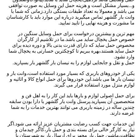
و...بسیار مشکل است و هزینه حمل این وسایل به صورت توافقی
می باشد و معمولا به تعداد طبقات بستگی دارد.زمانی که شما با
وانت بار گلشهر تماس میگیرید درباره این موارد باید با کارشناسان
ما مشورت و هزینه نهایی را تایید نمایید.
مهم ترین و بیشترین درخواست برای حمل وسایل سنگین در
خصوص حمل یخچال ساید می باشد.ما در تلاشیم از کارگران
مخصوص حمل ساید که دارای قدرت بدنی بالا و دوره دیده برای
حمل ساید هستند،بهره ببریم تا کوچکترین خسارتی به یخچال شما
وارد نشود.
حمل و نقل و جابجایی لوازم را به نیسان بار گلشهر بار بسپارید.
یکی از خودروهای باربری که بسیار مورد استفاده است،وانت بار و
نیسان بار ها می باشد.این خودروها برای حمل انواع کالا و اثاثیه و
لوازم منزل مورد استفاده قرار می گیرند.
برای حمل اصولی لوازم و بارها باید این کار را به اهل فن و
متخصصین آن بسپارید.پرسنل وانت بار گلشهر با دارا بودن سابقه
چندین ساله در زمینه باربری می توانند بهترین خدمات را به شما
عرضه دارند.
این خدمات جهت کسب رضایت مشتریان عزیز ارائه می شود.اگر
نیاز به کارگر خالی برای بسته بندی و حمل بار،کاگر چیدمان و
نظافت،ماشین حمل بار مجهز برای ارسال بار به شهرستان یا