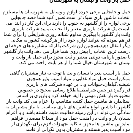
حمل و جابجایی برخی خرده لوازم و وسایل به شهرستان ها مستلزم
انتخاب ماشین باری سبک تر است،تصور کنید شما قصد جابجایی
برخی لوازم را از گلشهر به جنوب را دارید برای این کار در ابتدا می
بایست یک شرکت باربری معتبر را انتخاب نمایید.شرکت باربری
وانت بار گلشهر با پیگیری مداوم شبانه روزی،شرایطی را برای شما
فراهم نموده که بتوانید لوازم خود را از هرگوشه کشور به مکانی
دیگر انتقال دهید،همچنین این شرکت با ارائه مشاوره های حرفه ای
درست ترین انتخاب را پیش روی شما قرار می دهد.وانت بار گلشهر
با صدور بارنامه دولتی معتبر و ثبت مجوز برای حمل بار وانت و
نیسان به شهرستان،خیال شما را از هر بابت راحت می کند.
حمل بار آسیب پذیر با نیسان وانت با توجه به نیاز مشتریان گاهی
ممکن است حمل مواد غذایی و مواد آسیب پذیر همچون
شیشه،گیاهان،حیوانات و… بر عهده شرکت های باربری
قرارگیرد.در چنین شرایطی،اطلاع رسانی صحیح در خصوص
محتویات بار نقش مهمی را ایفا خواهد کرد و باربری بر اساس
استاندارد ها ماشین حمل کننده متناسب را اعزام می کند.وانت بار
گلشهر با داشتن انواع ماشین های باری متناسب با نیاز مشتریان به
سادگی می تواند در این زمینه فعالیت مثبت داشته باشد و با اعزام
نیسان بار و وانت بار امنیت حمل مواد از مبدا تا مقصد را فراهم
نماید.این ماشین ها مجهز به کلیه تجهیزات لازم برای نگهداری از
مواد آسیب پذیر هستند و مشتریان بدون نگرانی از فاسد