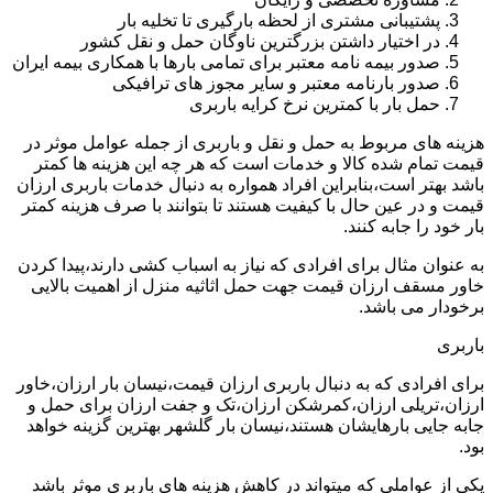
پشتیبانی مشتری از لحظه بارگیری تا تخلیه بار
در اختیار داشتن بزرگترین ناوگان حمل و نقل کشور
صدور بیمه نامه معتبر برای تمامی بارها با همکاری بیمه ایران
صدور بارنامه معتبر و سایر مجوز های ترافیکی
حمل بار با کمترین نرخ کرایه باربری
هزینه های مربوط به حمل و نقل و باربری از جمله عوامل موثر در
قیمت تمام شده کالا و خدمات است که هر چه این هزینه ها کمتر
باشد بهتر است،بنابراین افراد همواره به دنبال خدمات باربری ارزان
قیمت و در عین حال با کیفیت هستند تا بتوانند با صرف هزینه کمتر
بار خود را جابه کنند.
به عنوان مثال برای افرادی که نیاز به اسباب کشی دارند،پیدا کردن
خاور مسقف ارزان قیمت جهت حمل اثاثیه منزل از اهمیت بالایی
برخودار می باشد.
باربری
برای افرادی که به دنبال باربری ارزان قیمت،نیسان بار ارزان،خاور
ارزان،تریلی ارزان،کمرشکن ارزان،تک و جفت ارزان برای حمل و
جابه جایی بارهایشان هستند،نیسان بار گلشهر بهترین گزینه خواهد
بود.
یکی از عواملی که میتواند در کاهش هزینه های باربری موثر باشد