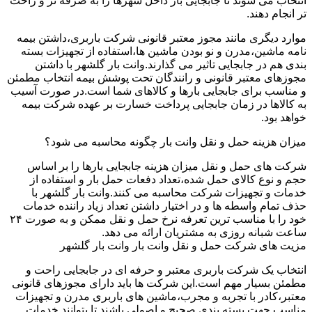
انتخاب می شوند تا جابجایی بار داخل شهرها را به صرفه تر و راحت
تر انجام دهند.
موارد دیگری مانند مجوز معتبر قانونی شرکت باربری،داشتن بیمه
نامه ماشین،مدرن و نو بودن ماشین ها،استفاده از تجهیزات بسته
بندی هم در جابجایی تاثیر می گذارند.وانت بار گلشهر با داشتن
مجوزهای معتبر قانونی و رانندگان تحت پوشش بیمه انتخاب مطمئن
و مناسب برای جابجایی بارها و کالاهای شما است.در صورت آسیب
به کالاها در زمان جابجایی پرداخت خسارت بر عهده شرکت بیمه
خواهد بود.
میزان هزینه حمل و نقل وانت بار چگونه محاسبه می شود؟
شرکت های حمل و نقل میزان هزینه جابجایی بارها را بر اساس
حجم و نوع کالای حمل شده،تعداد دفعات حمل بار و استفاده از
خدمات و تجهیزات شرکت محاسبه می کنند.وانت بار گلشهر با
حذف تمام واسطه ها و در اختیار داشتن تعداد زیاد راننده خدمات
خود را با مناسب ترین تعرفه نرخ حمل و نقل ممکن و به صورت ۲۴
ساعت شبانه روزی به مشتریان ارائه می دهد.
مزیت های شرکت حمل و نقل وانت بار وانت بار گلشهر
انتخاب یک شرکت باربری معتبر و حرفه ای در جابجایی راحت و
مطمئن بسیار مهم است.این شرکت ها باید دارای مجوزهای قانونی
معتبر،کادر با تجربه و مجرب،ماشین های باربری مدرن و تجهیزات
مناسب جهت بسته بندی صحیح و اصولی باشند تا بتوانند خدمات