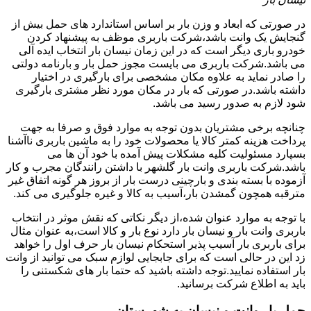
در صورتی که ابعاد و وزن بار بر اساس استاندارد های حمل بیش از
گنجایش یک وانت باشد،شرکت باربری موظف به پیشنهاد کردن
خودرو باری دیگر است که در این زمان نیسان بار انتخاب ایده آلی
می باشد.شرکت باربری می بایست مجوز حمل بار و بارنامه دولتی
را صادر نماید به علاوه مکان مشخصی برای بارگیری در اختیار
داشته باشد.در صورتی که بار در مکان مورد نظر مشتری بارگیری
شود لازم به صدور رسید می باشد.
چنانچه برخی مشتریان بدون توجه به موارد فوق و صرفا به جهت
پرداخت هزینه کمتر کالا یا محصولات خود را به ماشین باربری ناآشنا
بسپارد مسئولیت کلیه مشکلات پیش آمده با خود آن ها می
باشد.شرکت باربری وانت بار گلشهر با داشتن رانندگان مجرب و کار
آزموده با بسته بندی و بارچینی درست بار از بروز هر گونه اتفاق غیر
مترقبه همچون گمشدن بار،آسیب به کالا و غیره جلوگیری می کند.
با توجه به موارد عنوان شده،از دیگر نکاتی که نقش موثر در انتخاب
باربری وانت بار و نیسان بار دارد نوع بار و کالا است،به عنوان مثال
برای باربری بار آسیب پذیر استحکام نیسان بار حرف اول را خواهد
زد این در حالی است که برای جابجایی لوازم سبک می توانید از وانت
بار استفاده نمایید.توجه داشته باشید که حتما بار های شکستنی را
باید به اطلاع شرکت برسانید.
حمل بار وانت و نیسان به شهرستان