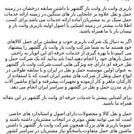
باربری وانت بار وانت بار گلشهر با داشتن سابقه درخشان در زمینه
حمل و نقل علاوه بر جابجایی بار های سنگین،در زمینه ارائه خدمات
حمل سبک تر به مشتریان آماده ارائه خدمات می باشد.برای کسب
اطلاعات بیشتر در زمینه آشنایی با اصول اولیه باربری وانت بار و
نیسان بار با ما همراه باشید.
اگر به دنبال یک شرکت باربری خوب و مطمئن برای حمل کالاهای
خود هستند ما به شما شرکت وانت بار وانت بار گلشهر را پیشنهاد
می کنیم،تا با بهره گیری از خدمات حرفه ای این اتوبار به راحتی
حمل بارهای خود را انجام دهید.ابتدا باید بدانید که یک شرکت حمل و
نقل حرفه ای دارای چه ویژگی هایی است،شرکت وانت بار گلشهر
به عنوان اولین موسسه حمل و نقل در ایران و با سابقه طولانی در
انواع حمل ونقل از شرکت های معتبر ایران است که با استفاده از
کارکنان ماهر و کار آزموده و تجهیزات پیشرفته و انواع ماشین آلات
باری مدرن حمل و نقل در گلشهر و سراسر ایران انجام می دهد.
برای آشنایی بیشتر با خدمات حرفه ای وانت بار گلشهر در این مقاله
همراه ما باشید.
حمل و نقل کالا و محصولات،دارای اصول و استاندارد های خاصی
است که می توانند نقش موثری در انتخاب مشتریان داشته باشند و
عموما باربری های بزرگ همچون شرکت وانت بار گلشهر با داشتن
ماشین های حمل متفاوت،پاسخگو نیاز مشتریان در سراسر کشور