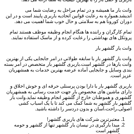
وانت بار ما همیشه و در تمام مراحل به رضایت شما می
اندیشد.همواره به رعایت قوانین اتحادیه باربری پایبند است و در این
دوران کورونا هم به سلامتی و حال خوب شما اهمیت می دهد.
تمام کارگران و راننده ها هنگام انجام وظیفه موظف هستند تمام
پروتکل های بهداشتی را رعایت کرده و از ماسک استفاده نمایند.
وانت بار گلشهر بار
وانت بار گلشهر بار با سابقه طولانی در امر جابجایی یکی از بهترین
وانت بارها در گلشهر است.باربری گلشهر بار متخصص در امر بسته
بندی وسایل و جابجایی آماده عرضه بهترین خدمات به همشهریان
عزیز است.
باربری گلشهر بار با دارا بودن پرسنلی حرفه ای و خوش اخلاق و
دارای ماشین های مخصوص بار جهت خدمت رسانی به همشهریان
گلشهری و هموطنان خارج از گلشهر انجام وظیفه نماید.وانت بار
گلشهر بار گلشهر به شما کمک می کند تا با یک اسباب کشی
اصولی،راحت،آسان و بدون دردسر را داشته باشید.
معتبرترین شرکت های باربری گلشهر!
مبدا بارگیری در نیسان بار گلشهر تنها از گلشهر و حومه
گلشهر است