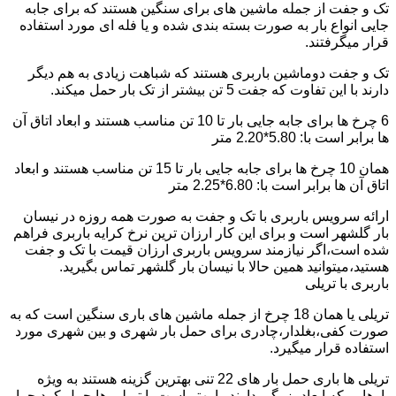
تک و جفت از جمله ماشین های برای سنگین هستند که برای جابه
جایی انواع بار به صورت بسته بندی شده و یا فله ای مورد استفاده
قرار میگرفتند.
تک و جفت دوماشین باربری هستند که شباهت زیادی به هم دیگر
دارند با این تفاوت که جفت 5 تن بیشتر از تک بار حمل میکند.
6 چرخ ها برای جابه جایی بار تا 10 تن مناسب هستند و ابعاد اتاق آن
ها برابر است با: 5.80*2.20 متر
همان 10 چرخ ها برای جابه جایی بار تا 15 تن مناسب هستند و ابعاد
اتاق آن ها برابر است با: 6.80*2.25 متر
ارائه سرویس باربری با تک و جفت به صورت همه روزه در نیسان
بار گلشهر است و برای این کار ارزان ترین نرخ کرایه باربری فراهم
شده است،اگر نیازمند سرویس باربری ارزان قیمت با تک و جفت
هستید،میتوانید همین حالا با نیسان بار گلشهر تماس بگیرید.
باربری با تریلی
تریلی یا همان 18 چرخ از جمله ماشین های باری سنگین است که به
صورت کفی،بغلدار،چادری برای حمل بار شهری و بین شهری مورد
استفاده قرار میگیرد.
تریلی ها باری حمل بار های 22 تنی بهترین گزینه هستند به ویژه
بارهایی که ابعاد بزرگی دارند را بهتر است با تریلی ها حمل کرد چرا