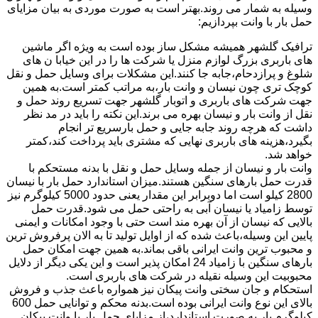
وسیله به شمار می روند.بهتر است به صورت موردی به بیان مزایای
حمل بار با وانت بپردازیم:
ترافیک گلشهر همیشه مشکل ساز بوده است به ویژه اگر ماشین
های باربری بزرگ لوازم منزل یا شرکت ها را در این خیابا ن های
شلوغ و پرازدحام،جابه جا کنند.این مشکلات برای وسایل حمل و نقل
کوچک تری چون نیسان و وانت بار،به مراتب کمتر است.به همین
جهت شرکت های باربری و اتوبار گلشهر جهت تسریع روند حمل و
نقل از وانت بار و نیسان بهره می برند.این نکته را باید در مد نظر
داشت که هرچه روند جابه جایی و حمل بارسریع تر انجام
بگیرد،هزینه های باربری نهایی که مشتری باید پرداخت کند،کمتر
خواهد شد.
وانت بار و نیسان از جمله وسایل حمل و نقل با بدنه مستحکم با
قدرت حمل بارهای سنگین هستند.میزان استاندارد حمل بار با نیسان
2800 کیلو است اما دوبرابر این مقدار یعنی حدود 5000 کیلوگرم نیز
توسط زامیاد یا نیسان آبی به راحتی حمل می شود.قدرت حمل
بالایی که نیسان از آن بهره مند است حتی با وجود امکانات و ایمنی
پایین این وسیله،باعث شده که از اوایل تولید تا به الان پرفروش ترین
و محبوب ترین وانت ایرانی باقی بماند.به همین جهت امکان حمل
بارهای سنگین با زامیاد 24 امکان پذیر است و این یکی دیگر از دلایل
محبوبیت این وسیله نقیله در شرکت های باربری است.
استحکام و جان سختی وانت پیکان نیز همواره باعث جذب و فروش
بالای این نوع وانت ایرانی بوده است.بدنه محکم و توانایی حمل 600
کیلوگرم بار به صورت استاندارد،از مزایای حمل بار با وانت پیکان