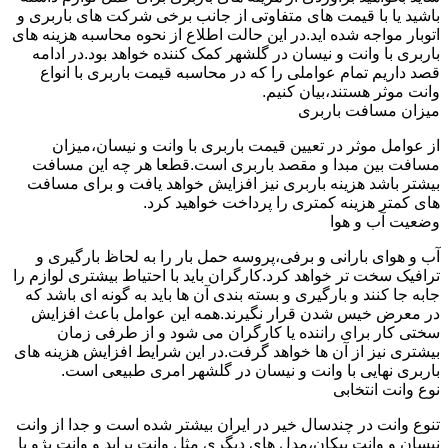
باشید یا با قیمت های متفاوتی از جانب برخی شرکت های باربری و
اتوبار مواجه شده اید.در این حالت اطلاع از نحوه محاسبه هزینه های
باربری با وانت و نیسان در گلشهر کمک کننده خواهد بود.در ادامه
قصد داریم تمام عواملی را که در محاسبه قیمت باربری با انواع
وانت موثر هستند،بیان کنیم.
میزان مسافت باربری
از عوامل موثر در تعیین قیمت باربری با وانت و نیسان،میزان
مسافت بین مبدا و مقصد باربری است.قطعا هر چه این مسافت
بیشتر باشد هزینه باربری نیز افزایش خواهد یافت و برای مسافت
های کمتر هزینه کمتری را پرداخت خواهید کرد.
وضعیت آب و هوا
آب و هوای بارانی و برفی،پروسه حمل بار را به لحاظ بارگیری و
ترافیک سخت تر خواهد کرد.کارگران باید با احتیاط بیشتری لوازم را
جابه جا کنند و بارگیری و بسته بندی آن ها باید به گونه ای باشد که
در معرض خیس شدن قرار نگیرند.همه این عوامل باعث افزایش
سختی کار برای راننده یا کارگران می شود و از طرفی زمان
بیشتری نیز از آن ها خواهد گرفت.در این شرایط افزایش هزینه های
باربری نهایی با وانت و نیسان در گلشهر امری طبیعی است.
نوع وانت انتخابی
تنوع وانت در چندسال خیر در ایران بیشتر شده است و جدا از وانت
نیسان و وانت پیکان،مدل های دیگری مثل وانت پراید و وانت پژو با