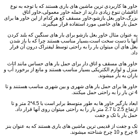
خاور ها کاربردی ترین ماشین های باری هستند که با توجه به نوع
اتاقشان تنوع زیادی دارند از جمله خاور معمولی،خاور اتاق
بزرگ،خاور بغل بازشو،خاور مسقف کع هرکدام از این خاور ها برای
حمل بار های خاصی مورد استفاده قرار میگیرند.
به عنوان مثال خاور بغل بازشو برای بار های سنگین که بلند کردن
آنها با دست سخت است،بسیار مناسب هستند چرا که با باز شدن
بغل های آن میتوان بار را به راحتی توسط لیفتراک درون آن قرار
داد.
خاور های مسقف و اتاق دار برای حمل بار های حساس مانند اثاث
منزل و لوازم الکتریکی بسیار مناسب هستند و مانع از برخورد آب و
باران به بار میشوند.
خاور ها برای حمل بار های شهری و بین شهری مناسب هستنند و تا
4 تن بار را به راحتی حمل میکنند.
ابعاد بارگیر خاور ها به طور متوسط برابر است با 4.5*2 متر و تا
ارتفاع 2.5 تا 2.7 متر بار را به راحتی میتوان روی آنها قرار داد.
حمل بار با تک و جفت
تک و جفت از قدیمی ترین ماشین های باری هستند که به عنوان بنز
6 چرخ و 10 چرخ شناخته میشوند.