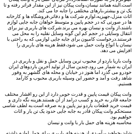
است.البته همانند نیسان،وانت پیکان نیز از این مقدار فراتر رفته و تا
یک تن و بیشتر،بارهای مختلفی را جابه جا می کند.
اثاث منزل،جهیزیه،لوازم شرکت ها و دفاتر،فروشگاه ها و کارخانه
ها در صورتی که در حجم پایین و متوسط خواهان جابه جایی لوازم
باشند،از وانت و نیسان بهره می برند.شرکت های باربری نیز برای
انتقال وسایلی در حجم کم این گونه وسایل نقلیه را به محل می
فرستند.درخواست کامیون برای جابه جایی لوازمی که به راحتی با
نیسان یا انواع وانت حمل می شود،فقط هزینه های باربری را
افزایش می دهد.
وانت باریا باردو از محبوب ترین وسایل حمل و نقل و باربری در
ایران به شمار می رود.چندین سال از تولید آخرین باردوهای ایران
خودرو می گذرد اما هنوز در خیابان و محله های گلشهر به وفور
شاهد رفت و آمد و حضور این وسیله باربری محبوب و کارآمد
هستیم.
وانت پیکان قیمت پایین و قدرت خوبی دارد از این رو اقشار مختلف
جامعه قادر به خرید و کسب درامد از آن هستند.هزینه نگه داری و
قیمت خرید قطعات باردو نیز پایین و به صرفه است.به لطف شاسی
مستحکم وانت پیکان قادر به جابه جایی حدود یک تن بار و اثاث
خواهیم بود.
محاسبه هزینه های حمل بار با وانت و نیسان
شاید بخواهید برآوردی از هزینه های باربری برای حمل لوازم داشته