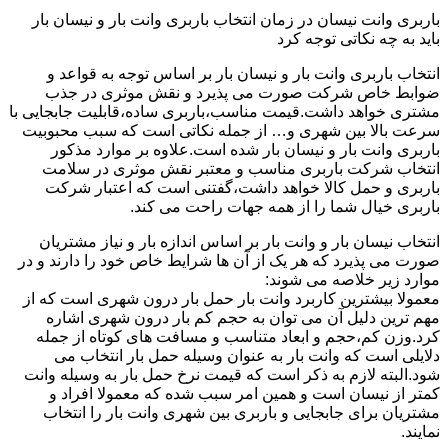
باربری وانت نیسان در زمان انتخاب باربری وانت بار و نیسان بار
باید به چه نکاتی توجه کرد
انتخاب باربری وانت بار و نیسان بار بر اساس توجه به قواعد و
ضوابط خاص شرکت صورت می پذیرد و نقش موثری در جذب
مشتری خواهد داشت.قیمت مناسب،باربری ساده،قابلیت جابجایی با
سرعت بالا بین شهری و… از جمله نکاتی است که سبب محبوبیت
باربری وانت بار و نیسان بار شده است.علاوه بر موارد مذکور
انتخاب شرکت باربری مناسب و معتبر نقش موثری در سلامت
باربری و حمل کالا خواهد داشت،گفتنی است که اعتبار شرکت
باربری خیال شما را از همه جهات راحت می کند.
انتخاب نیسان بار و وانت بار بر اساس اندازه بار و نیاز مشتریان
صورت می پذیرد که هر یک از آن ها شرایط خاص خود را دارند و در
موارد زیر خلاصه می شوند:
معمولا بیشترین کاربرد وانت بار حمل بار درون شهری است که از
مهم ترین دلیل آن می توان به حجم کم بار درون شهری اشاره
کرد.وزن کم،حجم و ابعاد متناسب و مسافت های کوتاه از جمله
دلایلی است که وانت بار به عنوان وسیله حمل بار انتخاب می
شود.البته لازم به ذکر است که قیمت نرخ حمل بار به وسیله وانت
کمتر از نیسان است و همین امر سبب شده که معمولا افراد و
مشتریان برای جابجایی و باربری بین شهری وانت بار را انتخاب
نمایند.