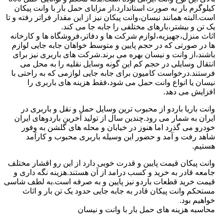
کیلوگرم بار به صورت استاندارد،از مزایای حمل بار با وانت پیکان
است.البته همانند نیسان،وانت پیکان نیز از این مقدار فراتر رفته و تا
یک تن و بیشتر،بارهای مختلفی را جابه جا می کند.
اثاث منزل،جهیزیه،لوازم شرکت ها و دفاتر،فروشگاه ها و کارخانه
ها در صورتی که در حجم پایین و متوسط خواهان جابه جایی لوازم
باشند،از وانت و نیسان بهره می برند.شرکت های باربری نیز برای
انتقال وسایلی در حجم کم این گونه وسایل نقلیه را به محل می
فرستند.درخواست کامیون برای جابه جایی لوازمی که به راحتی با
نیسان یا انواع وانت حمل می شود،فقط هزینه های باربری را
افزایش می دهد.
وانت باریا باردو از محبوب ترین وسایل حمل و نقل و باربری در
ایران به شمار می رود.چندین سال از تولید آخرین باردوهای ایران
خودرو می گذرد اما هنوز در خیابان و محله های گلشن به وفور
شاهد رفت و آمد و حضور این وسیله باربری محبوب و کارآمد
هستیم.
وانت پیکان قیمت پایین و قدرت خوبی دارد از این رو اقشار مختلف
جامعه قادر به خرید و کسب درامد از آن هستند.هزینه نگه داری و
قیمت خرید قطعات باردو نیز پایین و به صرفه است.به لطف شاسی
مستحکم وانت پیکان قادر به جابه جایی حدود یک تن بار و اثاث
خواهیم بود.
محاسبه هزینه های حمل بار با وانت و نیسان