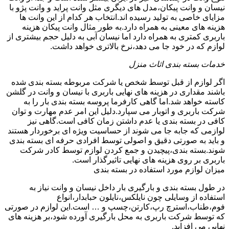
نیسان و وانت پیکان،مدل های دیگری مثل وانت پراید و وانت پژو با
مزایای خاصی به تولید رسیده اند.انتخاب هر کدام از این وانت ها
هزینه های معینی به همراه دارد.به طور مثال وانت پیکان هزینه
باربری کمتری به همراه دارد اما نیسان آبی به دلیل حجم بیشتری از
لوازم که در خود جا می دهد،نرخ بالاتری خواهد داشت.
خدمات بسته بندی اثاث منزل
اگر لوازم از قبل توسط شخص یا شرکت مربوطه بسته بندی شده
باشند مقداری در هزینه های نهایی باربری با نیسان و وانت در گلشن
کاسته خواهد شد.اما گاهی کارفرما پروسه بسته بندی بار را به
شرکت باربری و اتوبار می سپارد.دلیل این امر عدم مهارت و توان
کافی در بسته بندی یا عدم داشتن زمان کافی است.گاهی نیز
لوازمی که جابه جا می شوند از حساسیت ویژه ای برخوردار هستند
و باید به صورتی دقیق و اصولی توسط افرادی حرفه ای بسته بندی
شوند.بسته بندی،پیچیدن و جمع کردن لوازم توسط کادر شرکت
باربری بر روی هزینه های نهایی تاثیرگذار است.
میزان لوازم مورد استفاده در بسته بندی
در طول بسته بندی و بارگیری بار داخل نیسان و وانت نیاز به
استفاده از وسایلی چون نایلکس،نایلون حبابدار،انواع
فوم،طناب،استرچ رپ،کارتن،چسپ و … است.این لوازم در صورتی
که توسط شرکت باربری به محل بارگیری آورده شود،بر هزینه های
نهایی می افزاید.