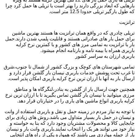
بارهایی که ابعاد بزرگی دارند را بهتر است با تریلی ها حمل کرد چرا
که طول بارگیر تریلی حدودا 12.5 متر است.
ترانزیت
تریلی چادری که در واقع همان ترانزیت ها هستند بهترین ماشین
برای حمل بار های صادراتی هستند و قابلیت پلمپ شدن دارند.حمل
بار با ترانزیت به تمامی مرز های کشور و با کمترین نرخ کرایه
باربری همراه با بیمه نامه و بارنامه انجام میشود.
باربری ارزان به سراسر کشور
تمامی شهرستان های کوچک و بزرگ کشور از شمال تا جنوب،شرق
تا غرب تحت پوشش خدمات باربری نیسان بار گلشن قرار دارد و
ارسال بار به آنها با ارزان ترین نرخ کرایه باربری امکان پذیر است.
همچنین جهت ارسال بار از گلشن به بنادر،لنگرگاه ها و مناطق
مرزی میتوانید با نیسان بار گلشن تماس بگیرید تا با ارزان ترین نرخ
کرایه باربری انواع ماشین های باری را در ختیارتان قرار دهد.
با توجه به نیاز مردم در زمینه حمل و نقل و باربری استفاده از وانت
و نیسان در حمل بار بسیار متداول می باشد.روش های زیادی برای
جابجایی کالا و محصولات مشتریان وجود دارد که بنا به خواسته و
نیاز خود می توانند هر یک را انتخاب نمایند.باربری وانت بار و نیسان
بار از جمله مواردی می باشند که همواره یکی از راه های انتخابی