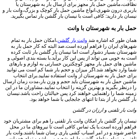
نظافت،ماشین حمل بار مجهز برای ارسال بار به شهرستان یا
باربری درون شهری،انواع ماشین حمل بار کوچک و بزرگ،وانت بار و
نیسان بار دارید: کافی است با نیسان بار گلشن بار تماس بگیرید.
حمل بار به شهرستان با وانت
همان طور که اشاره شد
وانت بار گلشن
،امکان حمل بار به تمام
شهرهای ایران را فراهم آورده است.صد البته که کار حمل بار به
شهرستان بسیار دشوار است اما نیسان بار گلشن بار ثابت کرده
است به خوبی می تواند از پس این کار برآید.با بسته بندی اصولی و
ماشین های حمل بار مجهز کوچکترین خسارتی به لوازم و بارهای
شما وارد نخواهد شد.اگر میزان و حجم بار شما کم است می توانید
برای حمل بار به شهرستان از وانت استفاده نمایید.برای انتخاب
ماشین حمل بار به شهرستان باید حجم و وزن بار،مدت زمان ارسال
را درنظر بگیرید و بهترین گزینه را انتخاب نمایید.مشاوران ما در این
زمینه شما را راهنمایی خواهند کرد پس خیالتان راحت باشد.نیسان
بار گلشن بار از بتدا تا انتهای جابجایی با شما خواهد بود.
وانت بار تلفنی و ارزان در گلشن
نیسان بار گلشن بار امکان وانت بار تلفنی را هم برای مشتریان خود
فراهم آورده است.با یک تماس کافی است تا نیروهای ما در محل
حاضر شوند و در امر اسباب کشی یاری رسان شما باشند.وانت بار
تلفنی در تمام مناطق گلشن دارای شعبه می باشد و تمام خدمات