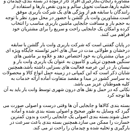
مشاوره رایگان،بکارگیری افراد کار آزموده در بسته بندی،چیدمان و
تخلیه بارها،ضمانت تحویل سالم و بدون نقص بارها و استفاده از
رانندگان با سابقه هم از ویژگی های یک شرکت باربری موفق
است.مشاورین وانت بار گلشن با حضور در محل مورد نظر با توجه
به حجم بار و مسافت جابجایی ماشین باربری مناسب را انتخاب
کرده و امکان یک جابجایی راحت و سریع را برای مشتریان خود
فراهم می کنند.
در پایان گفتنی است که شرکت باربری وانت بار گلشن با سابقه
درخشان و طولانی مدت در سال های اخیر توانسته جایگاه ویژه ای
در میان مشتریان به خود اختصاص دهد و علاوه بر ماشین های
سنگین همچون تریلی و کامیون به عنوان یک باربری وانت بار و
نیسان بار در این عرصه فعالیت های بسزایی داشته باشد،همچنین
شایان ذکر است که این کمپانی در زمینه حمل انواع کالا و محصولات
به سراسر کشور در مبدا و مقصد متفاوت آماده ارائه خدمات به
کلیه هموطنان عزیز می باشد.
نکاتی که در حمل و نقل های درون شهری توسط وانت بار باید به آن
ها توجه کرد
بسته بندی کالاها و جابجایی آن ها وقتی درست و اصولی صورت می
گیرد که وسایل به طور صحیح و اصولی بسته بندی شده و آماده
حمل شوند.بسته بندی اصولی یک جابجایی راحت و بدون کمترین
خسارت را ممکن می سازد.همچنین بسته بندی باعث سرعت در
بارگیری و تخلیه شده و چیدمان را راحت تر می کند.