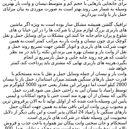
برای جابجایی بارهایی با حجم کم و متوسط،نیسان و وانت بار بهترین
وسیله به شمار می روند.بهتر است به صورت موردی به بیان مزایای
حمل بار با وانت بپردازیم:
ترافیک گلشن همیشه مشکل ساز بوده است به ویژه اگر ماشین
های باربری بزرگ لوازم منزل یا شرکت ها را در این خیابا ن های
شلوغ و پرازدحام،جابه جا کنند.این مشکلات برای وسایل حمل و نقل
کوچک تری چون نیسان و وانت بار،به مراتب کمتر است.به همین
جهت شرکت های باربری و اتوبار گلشن جهت تسریع روند حمل و
نقل از وانت بار و نیسان بهره می برند.این نکته را باید در مد نظر
داشت که هرچه روند جابه جایی و حمل بارسریع تر انجام
بگیرد،هزینه های باربری نهایی که مشتری باید پرداخت کند،کمتر
خواهد شد.
وانت بار و نیسان از جمله وسایل حمل و نقل با بدنه مستحکم با
قدرت حمل بارهای سنگین هستند.میزان استاندارد حمل بار با نیسان
2800 کیلو است اما دوبرابر این مقدار یعنی حدود 5000 کیلوگرم نیز
توسط زامیاد یا نیسان آبی به راحتی حمل می شود.قدرت حمل
بالایی که نیسان از آن بهره مند است حتی با وجود امکانات و ایمنی
پایین این وسیله،باعث شده که از اوایل تولید تا به الان پرفروش ترین
و محبوب ترین وانت ایرانی باقی بماند.به همین جهت امکان حمل
بارهای سنگین با زامیاد 24 امکان پذیر است و این یکی دیگر از دلایل
محبوبیت این وسیله نقیله در شرکت های باربری است.
استحکام و جان سختی وانت پیکان نیز همواره باعث جذب و فروش
بالای این نوع وانت ایرانی بوده است.بدنه محکم و توانایی حمل 600