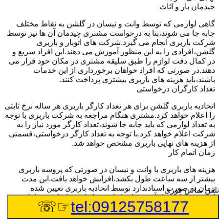
چیدمان بار و اثاث
گاهی لوازمی که توسط وانت و نیسان در گلشن به نقاط مختلف
جابه جا می شوند،بنا به درخواست مشتری چیدمان آن ها نیز توسط
شرکت باربری انجام می گیرد.شرکت های اتوبار و باربری
گلشن،افرادی را به این منظور آموزش می دهند.این افراد سریع و
در کمال دقت لوازم را طبق سلیقه مشتری در مکان خود قرار می
دهند.در صورتی که افراد خواهان برخورداری از این خدمات
باشند،باید هزینه های باربری بیشتری پرداخت کنند.
تعداد کارگران درخواستی
اتحادیه باربری گلشن برای هر تعداد کارگر باربری هر ساله نرخ ثابتی
را اعلام خواهد کرد.مشتری هنگام مراجعه به شرکت باربری با توجه
به تعداد لوازمی که باید جابه جا شوند،تعداد کارگر مورد نیاز را به
شرکت اعلام خواهد کرد.با توجه به تعداد کارگر درخواستی،قسمتی
از هزینه های نهایی باربری مشخص خواهد شد.
زمان اتمام کار
هزینه های باربری با وانت و نیسان در صورتی که پروسه باربری
بیشتر از سه ساعت طول بکشد،افزایش خواهد یافت.این مدت
زمان به صورت استادندارد توسط اتحادیه باربری تعیین شده
تلفن تماس فوری
است.عواملی مثل آب وهوا،ترافیک،شرایط جغرافیایی مبدا یا حجم
☞☏
tel:09125758177
زیاد لوازم ممکن است باعث افزایش مدت زمان بارگیری و باربری
شوند که افزایش هزینه های باربری را در پی خواهند داشت.