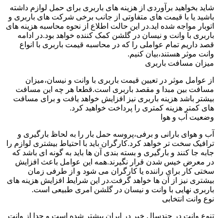
شاید بخواهید برآوردی از هزینه های باربری برای حمل لوازم داشته
باشید یا با قیمت های متفاوتی از جانب برخی شرکت های باربری و
اتوبار مواجه شده اید.در این حالت اطلاع از نحوه محاسبه هزینه های
باربری با وانت و نیسان در گلشن کمک کننده خواهد بود.در ادامه
قصد داریم تمام عواملی را که در محاسبه قیمت باربری با انواع
وانت موثر هستند،بیان کنیم.
میزان مسافت باربری
از عوامل موثر در تعیین قیمت باربری با وانت و نیسان،میزان
مسافت بین مبدا و مقصد باربری است.قطعا هر چه این مسافت
بیشتر باشد هزینه باربری نیز افزایش خواهد یافت و برای مسافت
های کمتر هزینه کمتری را پرداخت خواهید کرد.
وضعیت آب و هوا
آب و هوای بارانی و برفی،پروسه حمل بار را به لحاظ بارگیری و
ترافیک سخت تر خواهد کرد.کارگران باید با احتیاط بیشتری لوازم را
جابه جا کنند و بارگیری و بسته بندی آن ها باید به گونه ای باشد که
در معرض خیس شدن قرار نگیرند.همه این عوامل باعث افزایش
سختی کار برای راننده یا کارگران می شود و از طرفی زمان
بیشتری نیز از آن ها خواهد گرفت.در این شرایط افزایش هزینه های
باربری نهایی با وانت و نیسان در گلشن امری طبیعی است.
نوع وانت انتخابی
تنوع وانت در چندسال خیر در ایران بیشتر شده است و جدا از وانت