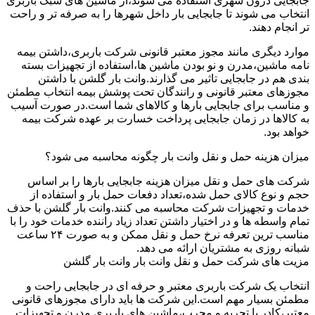
جابجایی درون شهری استفاده می شوند،از ماشین های سبک باربری
انتخاب می شوند تا جابجایی بار داخل شهرها را به صرفه تر و راحت
تر انجام دهند.
موارد دیگری مانند مجوز معتبر قانونی شرکت باربری،داشتن بیمه
نامه ماشین،مدرن و نو بودن ماشین ها،استفاده از تجهیزات بسته
بندی هم در جابجایی تاثیر می گذارند.وانت بار گلشن با داشتن
مجوزهای معتبر قانونی و رانندگان تحت پوشش بیمه انتخاب مطمئن
و مناسب برای جابجایی بارها و کالاهای شما است.در صورت آسیب
به کالاها در زمان جابجایی پرداخت خسارت بر عهده شرکت بیمه
خواهد بود.
میزان هزینه حمل و نقل وانت بار چگونه محاسبه می شود؟
شرکت های حمل و نقل میزان هزینه جابجایی بارها را بر اساس
حجم و نوع کالای حمل شده،تعداد دفعات حمل بار و استفاده از
خدمات و تجهیزات شرکت محاسبه می کنند.وانت بار گلشن با حذف
تمام واسطه ها و در اختیار داشتن تعداد زیاد راننده خدمات خود را با
مناسب ترین تعرفه نرخ حمل و نقل ممکن و به صورت ۲۴ ساعت
شبانه روزی به مشتریان ارائه می دهد.
مزیت های شرکت حمل و نقل وانت بار وانت بار گلشن
انتخاب یک شرکت باربری معتبر و حرفه ای در جابجایی راحت و
مطمئن بسیار مهم است.این شرکت ها باید دارای مجوزهای قانونی
معتبر،کادر با تجربه و مجرب،ماشین های باربری مدرن و تجهیزات