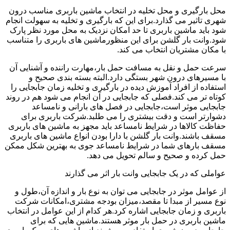
محل بارگیری و محل تخلیه در انتخاب ماشین باربری مناسب درون
شهری تاثیر می گذارد.برای این که بارگیری و تخلیه به سهولت انجام
شود باید ماشین باربری تا حد امکان نزدیک به محل مورد نظر پارک
شود.وانت بار گلشن برای این منظورماشین های باربری را متناسب
با مکان مشتریان انتخاب می کند.
سرعت حمل و نقل به مسافت حمل بار،مهارت راننده و آشنایی آن
با مسیرهای درون شهر بستگی دارد.البته بسته بندی صحیح و
استفاده از افراد آموزش دیده در بارگیری و تخلیه زمان جابجایی را
کوتاه تر می کند.فصلی که جابجایی در آن انجام می شود هم در روند
جابجایی موثر است،جابجایی در فصل های بارانی و نامساعد
دشوارتر است و دقت بیشتری را می طلبد.شرکت باربری برای
حفاظت کالاها در شرایط نامساعد باید مجهز به ماشین های باربری
مسقف باشند.وانت بار گلشن با دارا بودن انواع ماشین های باربری
مسقف بارهای شما در شرایط نامساعد جوی به بهترین شکل ممکن
حمل کرده و صحیح و سالم تحویل می دهد.
عواملی که در یک جابجایی وانت بار اثر می گذارند
از عوامل موثر در جابجایی می توان به نوع بار و اندازه آن،طول و
نوع مسیر از مبدا تا مقصد،میزان بودجه مشتری،امکانات شرکت
باربری و زمان جابجایی اشاره کرد.هر کدام از این عوامل در انتخاب
ماشین باربری در حمل بار موثر هستند.ماشین هایی که برای