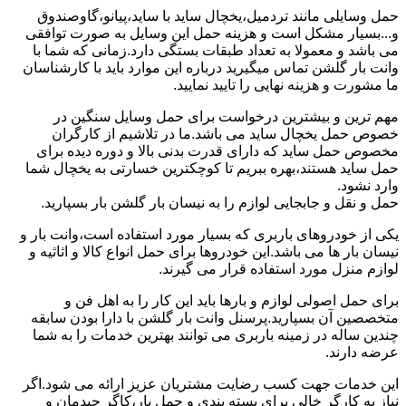
حمل وسایلی مانند تردمیل،یخچال ساید با ساید،پیانو،گاوصندوق
و...بسیار مشکل است و هزینه حمل این وسایل به صورت توافقی
می باشد و معمولا به تعداد طبقات بستگی دارد.زمانی که شما با
وانت بار گلشن تماس میگیرید درباره این موارد باید با کارشناسان
ما مشورت و هزینه نهایی را تایید نمایید.
مهم ترین و بیشترین درخواست برای حمل وسایل سنگین در
خصوص حمل یخچال ساید می باشد.ما در تلاشیم از کارگران
مخصوص حمل ساید که دارای قدرت بدنی بالا و دوره دیده برای
حمل ساید هستند،بهره ببریم تا کوچکترین خسارتی به یخچال شما
وارد نشود.
حمل و نقل و جابجایی لوازم را به نیسان بار گلشن بار بسپارید.
یکی از خودروهای باربری که بسیار مورد استفاده است،وانت بار و
نیسان بار ها می باشد.این خودروها برای حمل انواع کالا و اثاثیه و
لوازم منزل مورد استفاده قرار می گیرند.
برای حمل اصولی لوازم و بارها باید این کار را به اهل فن و
متخصصین آن بسپارید.پرسنل وانت بار گلشن با دارا بودن سابقه
چندین ساله در زمینه باربری می توانند بهترین خدمات را به شما
عرضه دارند.
این خدمات جهت کسب رضایت مشتریان عزیز ارائه می شود.اگر
نیاز به کارگر خالی برای بسته بندی و حمل بار،کاگر چیدمان و