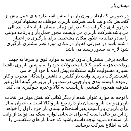
نیسان بار
در صورتی که ابعاد و وزن بار بر اساس استاندارد های حمل بیش از
گنجایش یک وانت باشد،شرکت باربری موظف به پیشنهاد کردن
خودرو باری دیگر است که در این زمان نیسان بار انتخاب ایده آلی
می باشد.شرکت باربری می بایست مجوز حمل بار و بارنامه دولتی
را صادر نماید به علاوه مکان مشخصی برای بارگیری در اختیار
داشته باشد.در صورتی که بار در مکان مورد نظر مشتری بارگیری
شود لازم به صدور رسید می باشد.
چنانچه برخی مشتریان بدون توجه به موارد فوق و صرفا به جهت
پرداخت هزینه کمتر کالا یا محصولات خود را به ماشین باربری ناآشنا
بسپارد مسئولیت کلیه مشکلات پیش آمده با خود آن ها می
باشد.شرکت باربری وانت بار گلشن با داشتن رانندگان مجرب و کار
آزموده با بسته بندی و بارچینی درست بار از بروز هر گونه اتفاق غیر
مترقبه همچون گمشدن بار،آسیب به کالا و غیره جلوگیری می کند.
با توجه به موارد عنوان شده،از دیگر نکاتی که نقش موثر در انتخاب
باربری وانت بار و نیسان بار دارد نوع بار و کالا است،به عنوان مثال
برای باربری بار آسیب پذیر استحکام نیسان بار حرف اول را خواهد
زد این در حالی است که برای جابجایی لوازم سبک می توانید از وانت
بار استفاده نمایید.توجه داشته باشید که حتما بار های شکستنی را
باید به اطلاع شرکت برسانید.