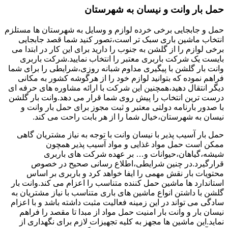
حمل بار وانت و نیسان به شهرستان
حمل و جابجایی برخی خرده لوازم و وسایل به شهرستان ها مستلزم
انتخاب ماشین باری سبک تر است،تصور کنید شما قصد جابجایی
برخی لوازم را از گلشن به جنوب را دارید برای این کار در ابتدا می
بایست یک شرکت باربری معتبر را انتخاب نمایید.شرکت باربری
وانت بار گلشن با پیگیری مداوم شبانه روزی،شرایطی را برای شما
فراهم نموده که بتوانید لوازم خود را از هرگوشه کشور به مکانی
دیگر انتقال دهید،همچنین این شرکت با ارائه مشاوره های حرفه ای
درست ترین انتخاب را پیش روی شما قرار می دهد.وانت بار گلشن
با صدور بارنامه دولتی معتبر و ثبت مجوز برای حمل بار وانت و
نیسان به شهرستان،خیال شما را از هر بابت راحت می کند.
حمل بار آسیب پذیر با نیسان وانت با توجه به نیاز مشتریان گاهی
ممکن است حمل مواد غذایی و مواد آسیب پذیر همچون
شیشه،گیاهان،حیوانات و… بر عهده شرکت های باربری
قرارگیرد.در چنین شرایطی،اطلاع رسانی صحیح در خصوص
محتویات بار نقش مهمی را ایفا خواهد کرد و باربری بر اساس
استاندارد ها ماشین حمل کننده متناسب را اعزام می کند.وانت بار
گلشن با داشتن انواع ماشین های باری متناسب با نیاز مشتریان به
سادگی می تواند در این زمینه فعالیت مثبت داشته باشد و با اعزام
نیسان بار و وانت بار امنیت حمل مواد از مبدا تا مقصد را فراهم
نماید.این ماشین ها مجهز به کلیه تجهیزات لازم برای نگهداری از