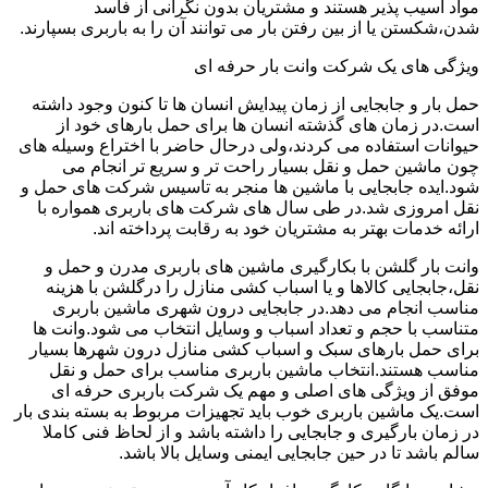
مواد آسیب پذیر هستند و مشتریان بدون نگرانی از فاسد
شدن،شکستن یا از بین رفتن بار می توانند آن را به باربری بسپارند.
ویژگی های یک شرکت وانت بار حرفه ای
حمل بار و جابجایی از زمان پیدایش انسان ها تا کنون وجود داشته
است.در زمان های گذشته انسان ها برای حمل بارهای خود از
حیوانات استفاده می کردند،ولی درحال حاضر با اختراع وسیله های
چون ماشین حمل و نقل بسیار راحت تر و سریع تر انجام می
شود.ایده جابجایی با ماشین ها منجر به تاسیس شرکت های حمل و
نقل امروزی شد.در طی سال های شرکت های باربری همواره با
ارائه خدمات بهتر به مشتریان خود به رقابت پرداخته اند.
وانت بار گلشن با بکارگیری ماشین های باربری مدرن و حمل و
نقل،جابجایی کالاها و یا اسباب کشی منازل را درگلشن با هزینه
مناسب انجام می دهد.در جابجایی درون شهری ماشین باربری
متناسب با حجم و تعداد اسباب و وسایل انتخاب می شود.وانت ها
برای حمل بارهای سبک و اسباب کشی منازل درون شهرها بسیار
مناسب هستند.انتخاب ماشین باربری مناسب برای حمل و نقل
موفق از ویژگی های اصلی و مهم یک شرکت باربری حرفه ای
است.یک ماشین باربری خوب باید تجهیزات مربوط به بسته بندی بار
در زمان بارگیری و جابجایی را داشته باشد و از لحاظ فنی کاملا
سالم باشد تا در حین جابجایی ایمنی وسایل بالا باشد.