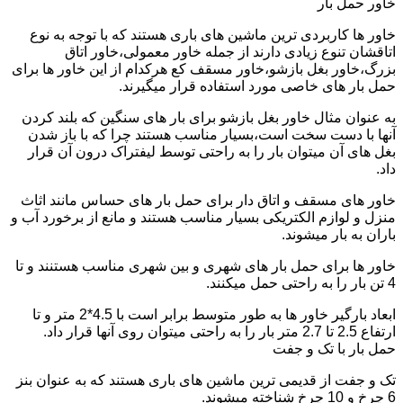
خاور حمل بار
خاور ها کاربردی ترین ماشین های باری هستند که با توجه به نوع
اتاقشان تنوع زیادی دارند از جمله خاور معمولی،خاور اتاق
بزرگ،خاور بغل بازشو،خاور مسقف کع هرکدام از این خاور ها برای
حمل بار های خاصی مورد استفاده قرار میگیرند.
به عنوان مثال خاور بغل بازشو برای بار های سنگین که بلند کردن
آنها با دست سخت است،بسیار مناسب هستند چرا که با باز شدن
بغل های آن میتوان بار را به راحتی توسط لیفتراک درون آن قرار
داد.
خاور های مسقف و اتاق دار برای حمل بار های حساس مانند اثاث
منزل و لوازم الکتریکی بسیار مناسب هستند و مانع از برخورد آب و
باران به بار میشوند.
خاور ها برای حمل بار های شهری و بین شهری مناسب هستنند و تا
4 تن بار را به راحتی حمل میکنند.
ابعاد بارگیر خاور ها به طور متوسط برابر است با 4.5*2 متر و تا
ارتفاع 2.5 تا 2.7 متر بار را به راحتی میتوان روی آنها قرار داد.
حمل بار با تک و جفت
تک و جفت از قدیمی ترین ماشین های باری هستند که به عنوان بنز
6 چرخ و 10 چرخ شناخته میشوند.