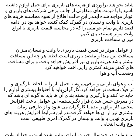
شاید بخواهید برآوردی از هزینه های باربری برای حمل لوازم داشته
باشید یا با قیمت های متفاوتی از جانب برخی شرکت های باربری و
اتوبار مواجه شده اید.در این حالت اطلاع از نحوه محاسبه هزینه های
باربری با وانت و نیسان در گمرک کمک کننده خواهد بود.در ادامه
قصد داریم تمام عواملی را که در محاسبه قیمت باربری با انواع
وانت موثر هستند،بیان کنیم.
میزان مسافت باربری
از عوامل موثر در تعیین قیمت باربری با وانت و نیسان،میزان
مسافت بین مبدا و مقصد باربری است.قطعا هر چه این مسافت
بیشتر باشد هزینه باربری نیز افزایش خواهد یافت و برای مسافت
های کمتر هزینه کمتری را پرداخت خواهید کرد.
وضعیت آب و هوا
آب و هوای بارانی و برفی،پروسه حمل بار را به لحاظ بارگیری و
ترافیک سخت تر خواهد کرد.کارگران باید با احتیاط بیشتری لوازم را
جابه جا کنند و بارگیری و بسته بندی آن ها باید به گونه ای باشد که
در معرض خیس شدن قرار نگیرند.همه این عوامل باعث افزایش
سختی کار برای راننده یا کارگران می شود و از طرفی زمان
بیشتری نیز از آن ها خواهد گرفت.در این شرایط افزایش هزینه های
باربری نهایی با وانت و نیسان در گمرک امری طبیعی است.
نوع وانت انتخابی
تنوع وانت در چندسال خیر در ایران بیشتر شده است و جدا از وانت