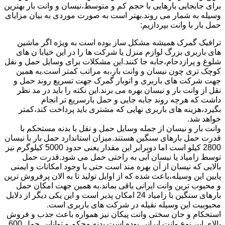
برای جابجایی بارهایی با حجم کم و متوسط،نیسان و وانت بار بهترین
وسیله به شمار می روند.بهتر است به صورت موردی به بیان مزایای
حمل بار با وانت بپردازیم:
ترافیک گمرک همیشه مشکل ساز بوده است به ویژه اگر ماشین
های باربری بزرگ لوازم منزل یا شرکت ها را در این خیابا ن های
شلوغ و پرازدحام،جابه جا کنند.این مشکلات برای وسایل حمل و نقل
کوچک تری چون نیسان و وانت بار،به مراتب کمتر است.به همین
جهت شرکت های باربری و اتوبار گمرک جهت تسریع روند حمل و
نقل از وانت بار و نیسان بهره می برند.این نکته را باید در مد نظر
داشت که هرچه روند جابه جایی و حمل بارسریع تر انجام
بگیرد،هزینه های باربری نهایی که مشتری باید پرداخت کند،کمتر
خواهد شد.
وانت بار و نیسان از جمله وسایل حمل و نقل با بدنه مستحکم با
قدرت حمل بارهای سنگین هستند.میزان استاندارد حمل بار با نیسان
2800 کیلو است اما دوبرابر این مقدار یعنی حدود 5000 کیلوگرم نیز
توسط زامیاد یا نیسان آبی به راحتی حمل می شود.قدرت حمل
بالایی که نیسان از آن بهره مند است حتی با وجود امکانات و ایمنی
پایین این وسیله،باعث شده که از اوایل تولید تا به الان پرفروش ترین
و محبوب ترین وانت ایرانی باقی بماند.به همین جهت امکان حمل
بارهای سنگین با زامیاد 24 امکان پذیر است و این یکی دیگر از دلایل
محبوبیت این وسیله نقیله در شرکت های باربری است.
استحکام و جان سختی وانت پیکان نیز همواره باعث جذب و فروش
بالای این نوع وانت ایرانی بوده است.بدنه محکم و توانایی حمل 600