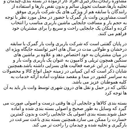
مشاوره رایگان،بکارگیری افراد کار آزموده در بسته بندی،چیدمان و
تخلیه بارها،ضمانت تحویل سالم و بدون نقص بارها و استفاده از
رانندگان با سابقه هم از ویژگی های یک شرکت باربری موفق
است.مشاورین وانت بار گمرک با حضور در محل مورد نظر با توجه
به حجم بار و مسافت جابجایی ماشین باربری مناسب را انتخاب
کرده و امکان یک جابجایی راحت و سریع را برای مشتریان خود
فراهم می کنند.
در پایان گفتنی است که شرکت باربری وانت بار گمرک با سابقه
درخشان و طولانی مدت در سال های اخیر توانسته جایگاه ویژه ای
در میان مشتریان به خود اختصاص دهد و علاوه بر ماشین های
سنگین همچون تریلی و کامیون به عنوان یک باربری وانت بار و
نیسان بار در این عرصه فعالیت های بسزایی داشته باشد،همچنین
شایان ذکر است که این کمپانی در زمینه حمل انواع کالا و محصولات
به سراسر کشور در مبدا و مقصد متفاوت آماده ارائه خدمات به
کلیه هموطنان عزیز می باشد.
نکاتی که در حمل و نقل های درون شهری توسط وانت بار باید به آن
ها توجه کرد
بسته بندی کالاها و جابجایی آن ها وقتی درست و اصولی صورت می
گیرد که وسایل به طور صحیح و اصولی بسته بندی شده و آماده
حمل شوند.بسته بندی اصولی یک جابجایی راحت و بدون کمترین
خسارت را ممکن می سازد.همچنین بسته بندی باعث سرعت در
بارگیری و تخلیه شده و چیدمان را راحت تر می کند.