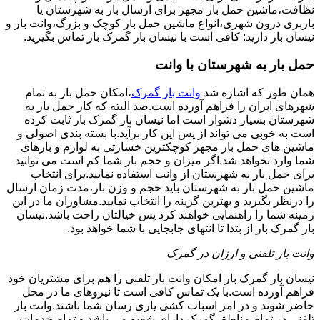
نظافت،ماشین حمل بار مجهز برای ارسال بار به شهرستان یا
باربری درون شهری،انواع ماشین حمل بار کوچک و بزرگ،وانت بار و
نیسان بار دارید: کافی است با نیسان بار گمرک بار تماس بگیرید.
حمل بار به شهرستان با وانت
همان طور که اشاره شد
وانت بار گمرک
،امکان حمل بار به تمام
شهرهای ایران را فراهم آورده است.صد البته که کار حمل بار به
شهرستان بسیار دشوار است اما نیسان بار گمرک بار ثابت کرده
است به خوبی می تواند از پس این کار برآید.با بسته بندی اصولی و
ماشین های حمل بار مجهز کوچکترین خسارتی به لوازم و بارهای
شما وارد نخواهد شد.اگر میزان و حجم بار شما کم است می توانید
برای حمل بار به شهرستان از وانت استفاده نمایید.برای انتخاب
ماشین حمل بار به شهرستان باید حجم و وزن بار،مدت زمان ارسال
را درنظر بگیرید و بهترین گزینه را انتخاب نمایید.مشاوران ما در این
زمینه شما را راهنمایی خواهند کرد پس خیالتان راحت باشد.نیسان
بار گمرک بار از بتدا تا انتهای جابجایی با شما خواهد بود.
وانت بار تلفنی و ارزان در گمرک
نیسان بار گمرک بار امکان وانت بار تلفنی را هم برای مشتریان خود
فراهم آورده است.با یک تماس کافی است تا نیروهای ما در محل
حاضر شوند و در امر اسباب کشی یاری رسان شما باشند.وانت بار
تلفنی در تمام مناطق گمرک دارای شعبه می باشد و تمام خدمات