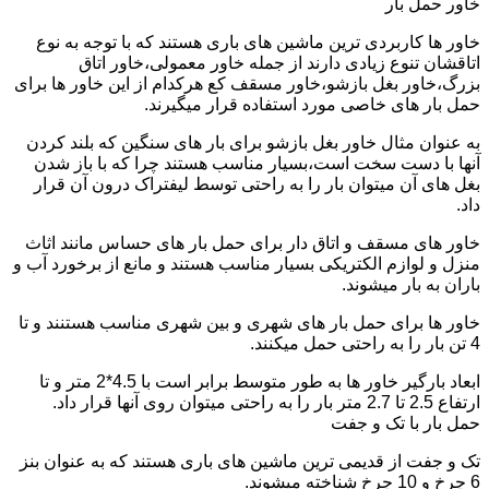
خاور حمل بار
خاور ها کاربردی ترین ماشین های باری هستند که با توجه به نوع
اتاقشان تنوع زیادی دارند از جمله خاور معمولی،خاور اتاق
بزرگ،خاور بغل بازشو،خاور مسقف کع هرکدام از این خاور ها برای
حمل بار های خاصی مورد استفاده قرار میگیرند.
به عنوان مثال خاور بغل بازشو برای بار های سنگین که بلند کردن
آنها با دست سخت است،بسیار مناسب هستند چرا که با باز شدن
بغل های آن میتوان بار را به راحتی توسط لیفتراک درون آن قرار
داد.
خاور های مسقف و اتاق دار برای حمل بار های حساس مانند اثاث
منزل و لوازم الکتریکی بسیار مناسب هستند و مانع از برخورد آب و
باران به بار میشوند.
خاور ها برای حمل بار های شهری و بین شهری مناسب هستنند و تا
4 تن بار را به راحتی حمل میکنند.
ابعاد بارگیر خاور ها به طور متوسط برابر است با 4.5*2 متر و تا
ارتفاع 2.5 تا 2.7 متر بار را به راحتی میتوان روی آنها قرار داد.
حمل بار با تک و جفت
تک و جفت از قدیمی ترین ماشین های باری هستند که به عنوان بنز
6 چرخ و 10 چرخ شناخته میشوند.