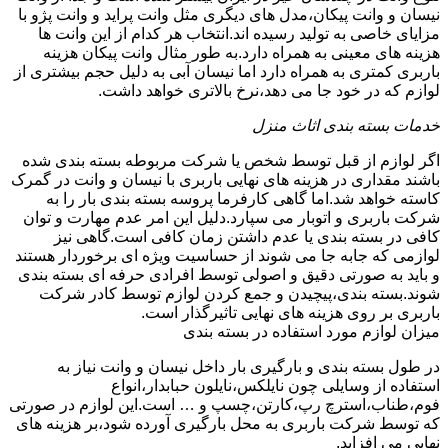
نیسان و وانت پیکان،مدل های دیگری مثل وانت پراید و وانت پژو با
مزایای خاصی به تولید رسیده اند.انتخاب هر کدام از این وانت ها
هزینه های معینی به همراه دارد.به طور مثال وانت پیکان هزینه
باربری کمتری به همراه دارد اما نیسان آبی به دلیل حجم بیشتری از
لوازم که در خود جا می دهد،نرخ بالاتری خواهد داشت.
خدمات بسته بندی اثاث منزل
اگر لوازم از قبل توسط شخص یا شرکت مربوطه بسته بندی شده
باشند مقداری در هزینه های نهایی باربری با نیسان و وانت در گمرک
کاسته خواهد شد.اما گاهی کارفرما پروسه بسته بندی بار را به
شرکت باربری و اتوبار می سپارد.دلیل این امر عدم مهارت و توان
کافی در بسته بندی یا عدم داشتن زمان کافی است.گاهی نیز
لوازمی که جابه جا می شوند از حساسیت ویژه ای برخوردار هستند
و باید به صورتی دقیق و اصولی توسط افرادی حرفه ای بسته بندی
شوند.بسته بندی،پیچیدن و جمع کردن لوازم توسط کادر شرکت
باربری بر روی هزینه های نهایی تاثیرگذار است.
میزان لوازم مورد استفاده در بسته بندی
در طول بسته بندی و بارگیری بار داخل نیسان و وانت نیاز به
استفاده از وسایلی چون نایلکس،نایلون حبابدار،انواع
فوم،طناب،استرچ رپ،کارتن،چسپ و … است.این لوازم در صورتی
که توسط شرکت باربری به محل بارگیری آورده شود،بر هزینه های
نهایی می افزاید.