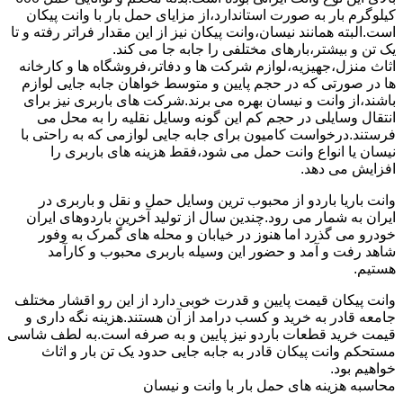
کیلوگرم بار به صورت استاندارد،از مزایای حمل بار با وانت پیکان
است.البته همانند نیسان،وانت پیکان نیز از این مقدار فراتر رفته و تا
یک تن و بیشتر،بارهای مختلفی را جابه جا می کند.
اثاث منزل،جهیزیه،لوازم شرکت ها و دفاتر،فروشگاه ها و کارخانه
ها در صورتی که در حجم پایین و متوسط خواهان جابه جایی لوازم
باشند،از وانت و نیسان بهره می برند.شرکت های باربری نیز برای
انتقال وسایلی در حجم کم این گونه وسایل نقلیه را به محل می
فرستند.درخواست کامیون برای جابه جایی لوازمی که به راحتی با
نیسان یا انواع وانت حمل می شود،فقط هزینه های باربری را
افزایش می دهد.
وانت باریا باردو از محبوب ترین وسایل حمل و نقل و باربری در
ایران به شمار می رود.چندین سال از تولید آخرین باردوهای ایران
خودرو می گذرد اما هنوز در خیابان و محله های گمرک به وفور
شاهد رفت و آمد و حضور این وسیله باربری محبوب و کارآمد
هستیم.
وانت پیکان قیمت پایین و قدرت خوبی دارد از این رو اقشار مختلف
جامعه قادر به خرید و کسب درامد از آن هستند.هزینه نگه داری و
قیمت خرید قطعات باردو نیز پایین و به صرفه است.به لطف شاسی
مستحکم وانت پیکان قادر به جابه جایی حدود یک تن بار و اثاث
خواهیم بود.
محاسبه هزینه های حمل بار با وانت و نیسان