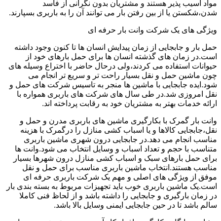
مواد آسیب پذیر هستند و مشتریان بدون نگرانی از فاسد
شدن،شکستن یا از بین رفتن بار می توانند آن را به باربری بسپارند.
ویژگی های یک شرکت وانت بار حرفه ای
حمل بار و جابجایی از زمان پیدایش انسان ها تا کنون وجود داشته
است.در زمان های گذشته انسان ها برای حمل بارهای خود از
حیوانات استفاده می کردند،ولی درحال حاضر با اختراع وسیله های
چون ماشین حمل و نقل بسیار راحت تر و سریع تر انجام می
شود.ایده جابجایی با ماشین ها منجر به تاسیس شرکت های حمل و
نقل امروزی شد.در طی سال های شرکت های باربری همواره با
ارائه خدمات بهتر به مشتریان خود به رقابت پرداخته اند.
وانت بار گمرک با بکارگیری ماشین های باربری مدرن و حمل و
نقل،جابجایی کالاها و یا اسباب کشی منازل را درگمرک با هزینه
مناسب انجام می دهد.در جابجایی درون شهری ماشین باربری
متناسب با حجم و تعداد اسباب و وسایل انتخاب می شود.وانت ها
برای حمل بارهای سبک و اسباب کشی منازل درون شهرها بسیار
مناسب هستند.انتخاب ماشین باربری مناسب برای حمل و نقل
موفق از ویژگی های اصلی و مهم یک شرکت باربری حرفه ای
است.یک ماشین باربری خوب باید تجهیزات مربوط به بسته بندی بار
در زمان بارگیری و جابجایی را داشته باشد و از لحاظ فنی کاملا
سالم باشد تا در حین جابجایی ایمنی وسایل بالا باشد.