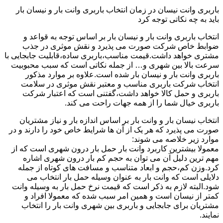
باربری وانت نیسان در زمان انتخاب باربری وانت بار و نیسان بار
باید به چه نکاتی توجه کرد
انتخاب باربری وانت بار و نیسان بار بر اساس توجه به قواعد و
ضوابط خاص شرکت صورت می پذیرد و نقش موثری در جذب
مشتری خواهد داشت.قیمت مناسب،باربری ساده،قابلیت جابجایی با
سرعت بالا بین شهری و… از جمله نکاتی است که سبب محبوبیت
باربری وانت بار و نیسان بار شده است.علاوه بر موارد مذکور
انتخاب شرکت باربری مناسب و معتبر نقش موثری در سلامت
باربری و حمل کالا خواهد داشت،گفتنی است که اعتبار شرکت
باربری خیال شما را از همه جهات راحت می کند.
انتخاب نیسان بار و وانت بار بر اساس اندازه بار و نیاز مشتریان
صورت می پذیرد که هر یک از آن ها شرایط خاص خود را دارند و در
موارد زیر خلاصه می شوند:
معمولا بیشترین کاربرد وانت بار حمل بار درون شهری است که از
مهم ترین دلیل آن می توان به حجم کم بار درون شهری اشاره
کرد.وزن کم،حجم و ابعاد متناسب و مسافت های کوتاه از جمله
دلایلی است که وانت بار به عنوان وسیله حمل بار انتخاب می
شود.البته لازم به ذکر است که قیمت نرخ حمل بار به وسیله وانت
کمتر از نیسان است و همین امر سبب شده که معمولا افراد و
مشتریان برای جابجایی و باربری بین شهری وانت بار را انتخاب
نمایند.