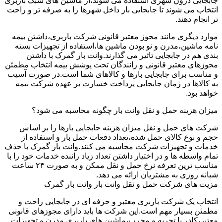
جابجایی درون شهری استفاده می شوند،از ماشین های سبک باربری
انتخاب می شوند تا جابجایی بار داخل شهرها را به صرفه تر و راحت
تر انجام دهند.
موارد دیگری مانند مجوز معتبر قانونی شرکت باربری،داشتن بیمه
نامه ماشین،مدرن و نو بودن ماشین ها،استفاده از تجهیزات بسته
بندی هم در جابجایی تاثیر می گذارند.وانت بار گمرک با داشتن
مجوزهای معتبر قانونی و رانندگان تحت پوشش بیمه انتخاب مطمئن
و مناسب برای جابجایی بارها و کالاهای شما است.در صورت آسیب
به کالاها در زمان جابجایی پرداخت خسارت بر عهده شرکت بیمه
خواهد بود.
میزان هزینه حمل و نقل وانت بار چگونه محاسبه می شود؟
شرکت های حمل و نقل میزان هزینه جابجایی بارها را بر اساس
حجم و نوع کالای حمل شده،تعداد دفعات حمل بار و استفاده از
خدمات و تجهیزات شرکت محاسبه می کنند.وانت بار گمرک با حذف
تمام واسطه ها و در اختیار داشتن تعداد زیاد راننده خدمات خود را با
مناسب ترین تعرفه نرخ حمل و نقل ممکن و به صورت ۲۴ ساعت
شبانه روزی به مشتریان ارائه می دهد.
مزیت های شرکت حمل و نقل وانت بار وانت بار گمرک
انتخاب یک شرکت باربری معتبر و حرفه ای در جابجایی راحت و
مطمئن بسیار مهم است.این شرکت ها باید دارای مجوزهای قانونی
معتبر،کادر با تجربه و مجرب،ماشین های باربری مدرن و تجهیزات