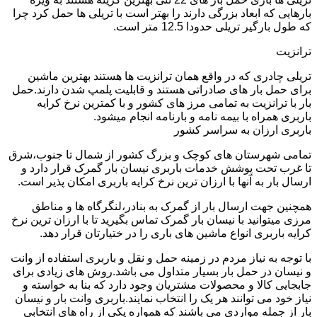
بارهایی که ابعاد بزرگی دارند را بهتر است با تریلی ها حمل کرد چرا
که طول بارگیر تریلی حدودا 12.5 متر است.
ترانزیت
تریلی چادری که در واقع همان ترانزیت ها هستند بهترین ماشین
برای حمل بار های صادراتی هستند و قابلیت پلمپ شدن دارند.حمل
بار با ترانزیت به تمامی مرز های کشور و با کمترین نرخ کرایه
باربری همراه با بیمه نامه و بارنامه انجام میشود.
باربری ارزان به سراسر کشور
تمامی شهرستان های کوچک و بزرگ کشور از شمال تا جنوب،شرق
تا غرب تحت پوشش خدمات باربری نیسان بار گمرک قرار دارد و
ارسال بار به آنها با ارزان ترین نرخ کرایه باربری امکان پذیر است.
همچنین جهت ارسال بار از گمرک به بنادر،لنگرگاه ها و مناطق
مرزی میتوانید با نیسان بار گمرک تماس بگیرید تا با ارزان ترین نرخ
کرایه باربری انواع ماشین های باری را در ختیارتان قرار دهد.
با توجه به نیاز مردم در زمینه حمل و نقل و باربری استفاده از وانت
و نیسان در حمل بار بسیار متداول می باشد.روش های زیادی برای
جابجایی کالا و محصولات مشتریان وجود دارد که بنا به خواسته و
نیاز خود می توانند هر یک را انتخاب نمایند.باربری وانت بار و نیسان
بار از جمله مواردی می باشند که همواره یکی از راه های انتخابی