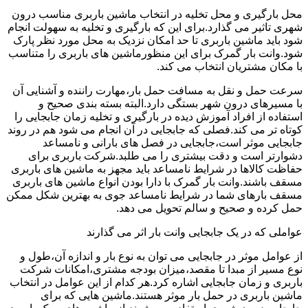
محل بارگیری و محل تخلیه در انتخاب ماشین باربری مناسب درون
شهری تاثیر می گذارد.برای این که بارگیری و تخلیه به سهولت انجام
شود باید ماشین باربری تا حد امکان نزدیک به محل مورد نظر پارک
شود.وانت بار گمرک برای این منظورماشین های باربری را متناسب
با مکان مشتریان انتخاب می کند.
سرعت حمل و نقل به مسافت حمل بار،مهارت راننده و آشنایی آن
با مسیرهای درون شهر بستگی دارد.البته بسته بندی صحیح و
استفاده از افراد آموزش دیده در بارگیری و تخلیه زمان جابجایی را
کوتاه تر می کند.فصلی که جابجایی در آن انجام می شود هم در روند
جابجایی موثر است،جابجایی در فصل های بارانی و نامساعد
دشوارتر است و دقت بیشتری را می طلبد.شرکت باربری برای
حفاظت کالاها در شرایط نامساعد باید مجهز به ماشین های باربری
مسقف باشند.وانت بار گمرک با دارا بودن انواع ماشین های باربری
مسقف بارهای شما در شرایط نامساعد جوی به بهترین شکل ممکن
حمل کرده و صحیح و سالم تحویل می دهد.
عواملی که در یک جابجایی وانت بار اثر می گذارند
از عوامل موثر در جابجایی می توان به نوع بار و اندازه آن،طول و
نوع مسیر از مبدا تا مقصد،میزان بودجه مشتری،امکانات شرکت
باربری و زمان جابجایی اشاره کرد.هر کدام از این عوامل در انتخاب
ماشین باربری در حمل بار موثر هستند.ماشین هایی که برای