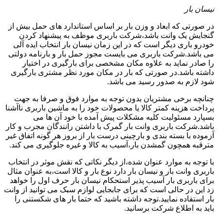
نیسان بار
در صورتی که ابعاد و وزن بار بر اساس استاندارد های حمل بیش از
گنجایش یک وانت باشد،شرکت باربری موظف به پیشنهاد کردن
خودرو باری دیگر است که در این زمان نیسان بار انتخاب ایده آلی
می باشد.شرکت باربری می بایست مجوز حمل بار و بارنامه دولتی
را صادر نماید به علاوه مکان مشخصی برای بارگیری در اختیار
داشته باشد.در صورتی که بار در مکان مورد نظر مشتری بارگیری
شود لازم به صدور رسید می باشد.
چنانچه برخی مشتریان بدون توجه به موارد فوق و صرفا به جهت
پرداخت هزینه کمتر کالا یا محصولات خود را به ماشین باربری ناآشنا
بسپارد مسئولیت کلیه مشکلات پیش آمده با خود آن ها می
باشد.شرکت باربری وانت بار گمرک با داشتن رانندگان مجرب و کار
آزموده با بسته بندی و بارچینی درست بار از بروز هر گونه اتفاق غیر
مترقبه همچون گمشدن بار،آسیب به کالا و غیره جلوگیری می کند.
با توجه به موارد عنوان شده،از دیگر نکاتی که نقش موثر در انتخاب
باربری وانت بار و نیسان بار دارد نوع بار و کالا است،به عنوان مثال
برای باربری بار آسیب پذیر استحکام نیسان بار حرف اول را خواهد
زد این در حالی است که برای جابجایی لوازم سبک می توانید از وانت
بار استفاده نمایید.توجه داشته باشید که حتما بار های شکستنی را
باید به اطلاع شرکت برسانید.