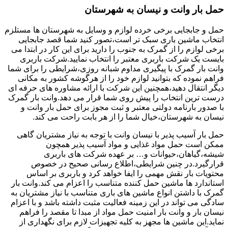
حمل بار وانت و نیسان به شهرستان
حمل و جابجایی برخی خرده لوازم و وسایل به شهرستان ها مستلزم
انتخاب ماشین باری سبک تر است،تصور کنید شما قصد جابجایی
برخی لوازم را از گمرک به جنوب را دارید برای این کار در ابتدا می
بایست یک شرکت باربری معتبر را انتخاب نمایید.شرکت باربری
وانت بار گمرک با پیگیری مداوم شبانه روزی،شرایطی را برای شما
فراهم نموده که بتوانید لوازم خود را از هرگوشه کشور به مکانی
دیگر انتقال دهید،همچنین این شرکت با ارائه مشاوره های حرفه ای
درست ترین انتخاب را پیش روی شما قرار می دهد.وانت بار گمرک
با صدور بارنامه دولتی معتبر و ثبت مجوز برای حمل بار وانت و
نیسان به شهرستان،خیال شما را از هر بابت راحت می کند.
حمل بار آسیب پذیر با نیسان وانت با توجه به نیاز مشتریان گاهی
ممکن است حمل مواد غذایی و مواد آسیب پذیر همچون
شیشه،گیاهان،حیوانات و… بر عهده شرکت های باربری
قرارگیرد.در چنین شرایطی،اطلاع رسانی صحیح در خصوص
محتویات بار نقش مهمی را ایفا خواهد کرد و باربری بر اساس
استاندارد ها ماشین حمل کننده متناسب را اعزام می کند.وانت بار
گمرک با داشتن انواع ماشین های باری متناسب با نیاز مشتریان به
سادگی می تواند در این زمینه فعالیت مثبت داشته باشد و با اعزام
نیسان بار و وانت بار امنیت حمل مواد از مبدا تا مقصد را فراهم
نماید.این ماشین ها مجهز به کلیه تجهیزات لازم برای نگهداری از