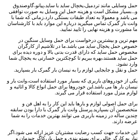
حمل وسایلی مانند تردمیل،یخچال ساید با ساید،پیانو،گاوصندوق
و...بسیار مشکل است و هزینه حمل این وسایل به صورت توافقی
می باشد و معمولا به تعداد طبقات بستگی دارد.زمانی که شما با
وانت بار گمرک تماس میگیرید درباره این موارد باید با کارشناسان
ما مشورت و هزینه نهایی را تایید نمایید.
مهم ترین و بیشترین درخواست برای حمل وسایل سنگین در
خصوص حمل یخچال ساید می باشد.ما در تلاشیم از کارگران
مخصوص حمل ساید که دارای قدرت بدنی بالا و دوره دیده برای
حمل ساید هستند،بهره ببریم تا کوچکترین خسارتی به یخچال شما
وارد نشود.
حمل و نقل و جابجایی لوازم را به نیسان بار گمرک بار بسپارید.
یکی از خودروهای باربری که بسیار مورد استفاده است،وانت بار و
نیسان بار ها می باشد.این خودروها برای حمل انواع کالا و اثاثیه و
لوازم منزل مورد استفاده قرار می گیرند.
برای حمل اصولی لوازم و بارها باید این کار را به اهل فن و
متخصصین آن بسپارید.پرسنل وانت بار گمرک با دارا بودن سابقه
چندین ساله در زمینه باربری می توانند بهترین خدمات را به شما
عرضه دارند.
این خدمات جهت کسب رضایت مشتریان عزیز ارائه می شود.اگر
نیاز به کارگر خالی برای بسته بندی و حمل بار،کاگر چیدمان و