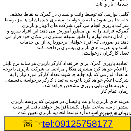
چیدمان بار و اثاث
گاهی لوازمی که توسط وانت و نیسان در گمرک به نقاط مختلف
جابه جا می شوند،بنا به درخواست مشتری چیدمان آن ها نیز توسط
شرکت باربری انجام می گیرد.شرکت های اتوبار و باربری
گمرک،افرادی را به این منظور آموزش می دهند.این افراد سریع و
در کمال دقت لوازم را طبق سلیقه مشتری در مکان خود قرار می
دهند.در صورتی که افراد خواهان برخورداری از این خدمات
باشند،باید هزینه های باربری بیشتری پرداخت کنند.
تعداد کارگران درخواستی
اتحادیه باربری گمرک برای هر تعداد کارگر باربری هر ساله نرخ ثابتی
را اعلام خواهد کرد.مشتری هنگام مراجعه به شرکت باربری با توجه
به تعداد لوازمی که باید جابه جا شوند،تعداد کارگر مورد نیاز را به
شرکت اعلام خواهد کرد.با توجه به تعداد کارگر درخواستی،قسمتی
از هزینه های نهایی باربری مشخص خواهد شد.
زمان اتمام کار
هزینه های باربری با وانت و نیسان در صورتی که پروسه باربری
بیشتر از سه ساعت طول بکشد،افزایش خواهد یافت.این مدت
زمان به صورت استادندارد توسط اتحادیه باربری تعیین شده
تلفن تماس فوری
است.عواملی مثل آب وهوا،ترافیک،شرایط جغرافیایی مبدا یا حجم
☞☏
tel:09125758177
زیاد لوازم ممکن است باعث افزایش مدت زمان بارگیری و باربری
شوند که افزایش هزینه های باربری را در پی خواهند داشت.