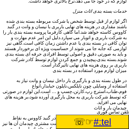
لوازم که در خود جا می دهد،نرخ بالاتری خواهد داشت.
خدمات بسته بندی اثاث منزل
اگر لوازم از قبل توسط شخص یا شرکت مربوطه بسته بندی شده
باشند مقداری در هزینه های نهایی باربری با نیسان و وانت در گنبد
کاووس کاسته خواهد شد.اما گاهی کارفرما پروسه بسته بندی بار را
به شرکت باربری و اتوبار می سپارد.دلیل این امر عدم مهارت و
توان کافی در بسته بندی یا عدم داشتن زمان کافی است.گاهی نیز
لوازمی که جابه جا می شوند از حساسیت ویژه ای برخوردار هستند
و باید به صورتی دقیق و اصولی توسط افرادی حرفه ای بسته بندی
شوند.بسته بندی،پیچیدن و جمع کردن لوازم توسط کادر شرکت
باربری بر روی هزینه های نهایی تاثیرگذار است.
میزان لوازم مورد استفاده در بسته بندی
در طول بسته بندی و بارگیری بار داخل نیسان و وانت نیاز به
استفاده از وسایلی چون نایلکس،نایلون حبابدار،انواع
فوم،طناب،استرچ رپ،کارتن،چسپ و … است.این لوازم در صورتی
که توسط شرکت باربری به محل بارگیری آورده شود،بر هزینه های
نهایی می افزاید.
چیدمان بار و اثاث
تلفن تماس فوری
گاهی لوازمی که توسط وانت و نیسان در گنبد کاووس به نقاط
☞☏
tel:#
مختلف جابه جا می شوند،بنا به درخواست مشتری چیدمان آن ها نیز
توسط شرکت باربری انجام می گیرد.شرکت های اتوبار و باربری