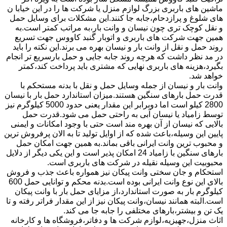
ماشین های باربری بزرگ لوازم منزل یا شرکت ها را در این خیابا ن
های شلوغ و پرازدحام،جابه جا کنند.این مشکلات برای وسایل حمل
و نقل کوچک تری چون نیسان و وانت بار،به مراتب کمتر است.به
همین جهت شرکت های باربری و اتوبار گنبد کاووس جهت تسریع
روند حمل و نقل از وانت بار و نیسان بهره می برند.این نکته را باید
در مد نظر داشت که هرچه روند جابه جایی و حمل بارسریع تر انجام
بگیرد،هزینه های باربری نهایی که مشتری باید پرداخت کند،کمتر
خواهد شد.
وانت بار و نیسان از جمله وسایل حمل و نقل با بدنه مستحکم با
قدرت حمل بارهای سنگین هستند.میزان استاندارد حمل بار با نیسان
2800 کیلو است اما دوبرابر این مقدار یعنی حدود 5000 کیلوگرم نیز
توسط زامیاد یا نیسان آبی به راحتی حمل می شود.قدرت حمل
بالایی که نیسان از آن بهره مند است حتی با وجود امکانات و ایمنی
پایین این وسیله،باعث شده که از اوایل تولید تا به الان پرفروش ترین
و محبوب ترین وانت ایرانی باقی بماند.به همین جهت امکان حمل
بارهای سنگین با زامیاد 24 امکان پذیر است و این یکی دیگر از دلایل
محبوبیت این وسیله نقیله در شرکت های باربری است.
استحکام و جان سختی وانت پیکان نیز همواره باعث جذب و فروش
بالای این نوع وانت ایرانی بوده است.بدنه محکم و توانایی حمل 600
کیلوگرم بار به صورت استاندارد،از مزایای حمل بار با وانت پیکان
است.البته همانند نیسان،وانت پیکان نیز از این مقدار فراتر رفته و تا
یک تن و بیشتر،بارهای مختلفی را جابه جا می کند.
اثاث منزل،جهیزیه،لوازم شرکت ها و دفاتر،فروشگاه ها و کارخانه