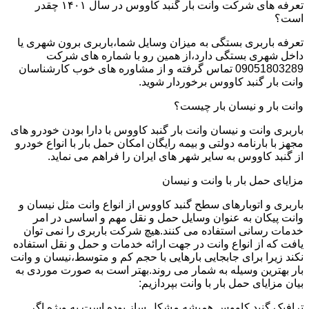
تعرفه های شرکت وانت بار گنبد کاووس در سال ۱۴۰۱ چقدر
است؟
تعرفه باربری بستگی به میزان وسایل شما،باربری برون شهری یا
داخل شهری بستگی دارد،از همین رو با شماره های شرکت
09051803289 تماس گرفته و از مشاوره های خوب کارشناسان
وانت بار گنبد کاووس برخوردار شوید.
وانت بار و نیسان بار چیست؟
باربری وانت و نیسان وانت بار گنبد کاووس با دارا بودن خودرو های
مجهز با بارنامه دولتی و بیمه رایگان امکان حمل بار با انواع خودرو
از گنبد کاووس به سایر شهر های ایران را فراهم می نماید.
مزایای حمل بار با وانت و نیسان
باربری و اتوبارهای سطح گنبد کاووس از انواع وانت مثل نیسان و
وانت پیکان به عنوان وسایل حمل و نقل مهم و اساسی در امر
خدمات رسانی استفاده می کنند.هیچ شرکت باربری را نمی توان
یافت که از انواع وانت در جهت ارائه خدمات و حمل و نقل استفاده
نکند زیرا برای جابجایی بارهایی با حجم کم و متوسط،نیسان و وانت
بار بهترین وسیله به شمار می روند.بهتر است به صورت موردی به
بیان مزایای حمل بار با وانت بپردازیم:
ترافیک گنبد کاووس همیشه مشکل ساز بوده است به ویژه اگر