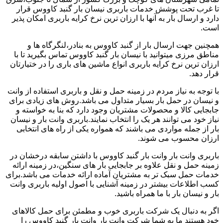
تا غرب تحت پوشش خدمات باربری نیسان بار گنبد کاووس قرار
دارد و ارسال بار به آنها با ارزان ترین نرخ کرایه باربری امکان پذیر
است.
همچنین جهت ارسال بار از گنبد کاووس به بنادر،لنگرگاه ها و
مناطق مرزی میتوانید با نیسان بار گنبد کاووس تماس بگیرید تا با
ارزان ترین نرخ کرایه باربری انواع ماشین های باری را در ختیارتان
قرار دهد.
با توجه به نیاز مردم در زمینه حمل و نقل و باربری استفاده از وانت
و نیسان در حمل بار بسیار متداول می باشد.روش های زیادی برای
جابجایی کالا و محصولات مشتریان وجود دارد که بنا به خواسته و
نیاز خود می توانند هر یک را انتخاب نمایند.باربری وانت بار و نیسان
بار از جمله مواردی می باشند که همواره یکی از راه های انتخابی
ارزان محسوب می شوند.
باربری وانت بار وانت بار گنبد کاووس با داشتن سابقه درخشان در
زمینه حمل و نقل علاوه بر جابجایی بار های سنگین،در زمینه ارائه
خدمات حمل سبک تر به مشتریان آماده ارائه خدمات می باشد.برای
کسب اطلاعات بیشتر در زمینه آشنایی با اصول اولیه باربری وانت
بار و نیسان بار با ما همراه باشید.
اگر به دنبال یک شرکت باربری خوب و مطمئن برای حمل کالاهای
خود هستند ما به شما شرکت وانت بار وانت بار گنبد کاووس را