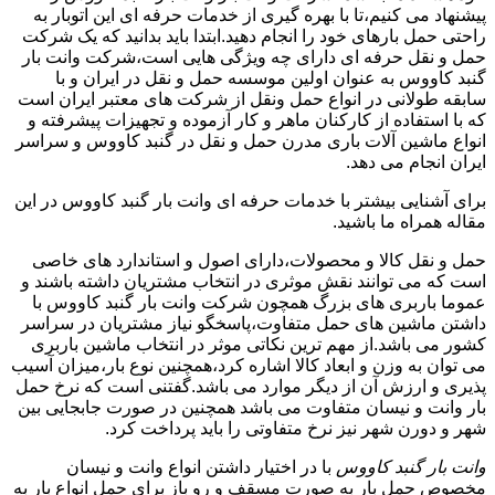
پیشنهاد می کنیم،تا با بهره گیری از خدمات حرفه ای این اتوبار به
راحتی حمل بارهای خود را انجام دهید.ابتدا باید بدانید که یک شرکت
حمل و نقل حرفه ای دارای چه ویژگی هایی است،شرکت وانت بار
گنبد کاووس به عنوان اولین موسسه حمل و نقل در ایران و با
سابقه طولانی در انواع حمل ونقل از شرکت های معتبر ایران است
که با استفاده از کارکنان ماهر و کار آزموده و تجهیزات پیشرفته و
انواع ماشین آلات باری مدرن حمل و نقل در گنبد کاووس و سراسر
ایران انجام می دهد.
برای آشنایی بیشتر با خدمات حرفه ای وانت بار گنبد کاووس در این
مقاله همراه ما باشید.
حمل و نقل کالا و محصولات،دارای اصول و استاندارد های خاصی
است که می توانند نقش موثری در انتخاب مشتریان داشته باشند و
عموما باربری های بزرگ همچون شرکت وانت بار گنبد کاووس با
داشتن ماشین های حمل متفاوت،پاسخگو نیاز مشتریان در سراسر
کشور می باشد.از مهم ترین نکاتی موثر در انتخاب ماشین باربری
می توان به وزن و ابعاد کالا اشاره کرد،همچنین نوع بار،میزان آسیب
پذیری و ارزش آن از دیگر موارد می باشد.گفتنی است که نرخ حمل
بار وانت و نیسان متفاوت می باشد همچنین در صورت جابجایی بین
شهر و دورن شهر نیز نرخ متفاوتی را باید پرداخت کرد.
وانت بار گنبد کاووس
با در اختیار داشتن انواع وانت و نیسان
مخصوص حمل بار به صورت مسقف و رو باز برای حمل انواع بار به