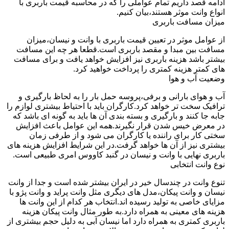
ادامه قصد داریم تمام عواملی را که در محاسبه قیمت باربری با
انواع وانت موثر هستند،بیان کنیم.
میزان مسافت باربری
از عوامل موثر در تعیین قیمت باربری با وانت و نیسان،میزان
مسافت بین مبدا و مقصد باربری است.قطعا هر چه این مسافت
بیشتر باشد هزینه باربری نیز افزایش خواهد یافت و برای مسافت
های کمتر هزینه کمتری را پرداخت خواهید کرد.
وضعیت آب و هوا
آب و هوای بارانی و برفی،پروسه حمل بار را به لحاظ بارگیری و
ترافیک سخت تر خواهد کرد.کارگران باید با احتیاط بیشتری لوازم را
جابه جا کنند و بارگیری و بسته بندی آن ها باید به گونه ای باشد که
در معرض خیس شدن قرار نگیرند.همه این عوامل باعث افزایش
سختی کار برای راننده یا کارگران می شود و از طرفی زمان
بیشتری نیز از آن ها خواهد گرفت.در این شرایط افزایش هزینه های
باربری نهایی با وانت و نیسان در گنبد کاووس امری طبیعی است.
نوع وانت انتخابی
تنوع وانت در چندسال خیر در ایران بیشتر شده است و جدا از وانت
نیسان و وانت پیکان،مدل های دیگری مثل وانت پراید و وانت پژو با
مزایای خاصی به تولید رسیده اند.انتخاب هر کدام از این وانت ها
هزینه های معینی به همراه دارد.به طور مثال وانت پیکان هزینه
باربری کمتری به همراه دارد اما نیسان آبی به دلیل حجم بیشتری از