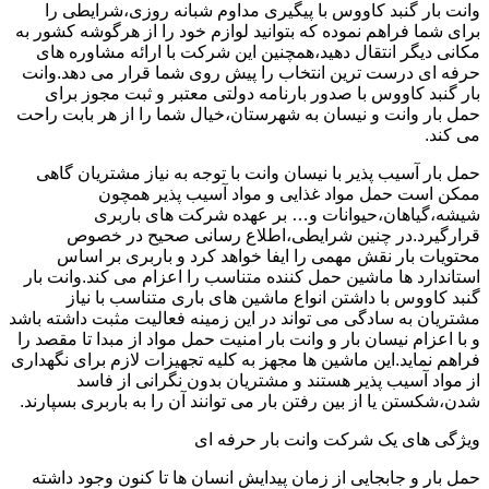
وانت بار گنبد کاووس با پیگیری مداوم شبانه روزی،شرایطی را
برای شما فراهم نموده که بتوانید لوازم خود را از هرگوشه کشور به
مکانی دیگر انتقال دهید،همچنین این شرکت با ارائه مشاوره های
حرفه ای درست ترین انتخاب را پیش روی شما قرار می دهد.وانت
بار گنبد کاووس با صدور بارنامه دولتی معتبر و ثبت مجوز برای
حمل بار وانت و نیسان به شهرستان،خیال شما را از هر بابت راحت
می کند.
حمل بار آسیب پذیر با نیسان وانت با توجه به نیاز مشتریان گاهی
ممکن است حمل مواد غذایی و مواد آسیب پذیر همچون
شیشه،گیاهان،حیوانات و… بر عهده شرکت های باربری
قرارگیرد.در چنین شرایطی،اطلاع رسانی صحیح در خصوص
محتویات بار نقش مهمی را ایفا خواهد کرد و باربری بر اساس
استاندارد ها ماشین حمل کننده متناسب را اعزام می کند.وانت بار
گنبد کاووس با داشتن انواع ماشین های باری متناسب با نیاز
مشتریان به سادگی می تواند در این زمینه فعالیت مثبت داشته باشد
و با اعزام نیسان بار و وانت بار امنیت حمل مواد از مبدا تا مقصد را
فراهم نماید.این ماشین ها مجهز به کلیه تجهیزات لازم برای نگهداری
از مواد آسیب پذیر هستند و مشتریان بدون نگرانی از فاسد
شدن،شکستن یا از بین رفتن بار می توانند آن را به باربری بسپارند.
ویژگی های یک شرکت وانت بار حرفه ای
حمل بار و جابجایی از زمان پیدایش انسان ها تا کنون وجود داشته