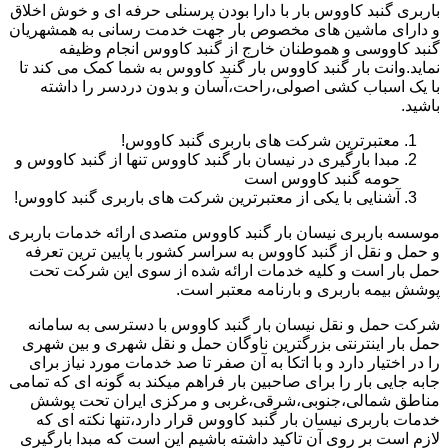
باربری گنبد کاووس بار با دارا بودن پرسنلی حرفه ای و خوش اخلاق
و دارای ماشین های مخصوص بار جهت خدمت رسانی به همشهریان
گنبد کاووسی و هموطنان خارج از گنبد کاووس انجام وظیفه
نماید.وانت بار گنبد کاووس بار گنبد کاووس به شما کمک می کند تا
با یک اسباب کشی اصولی،راحت،آسان و بدون دردسر را داشته
باشید.
معتبرترین شرکت های باربری گنبد کاووس!
مبدا بارگیری در نیسان بار گنبد کاووس تنها از گنبد کاووس و
حومه گنبد کاووس است
آشنایی با یکی از معتبرترین شرکت های باربری گنبد کاووس!
موسسه باربری نیسان بار گنبد کاووس متصدی ارائه خدمات باربری
و حمل و نقل از گنبد کاووس به سراسر کشور با پایین ترین تعرفه
حمل بار است و کلیه خدمات ارائه شده از سوی این شرکت تحت
پوشش بیمه باربری و بارنامه معتبر است.
شرکت حمل و نقل نیسان بار گنبد کاووس با دسترسی به سامانه
حمل بار اینترنتی بزرگترین ناوگان حمل و نقل شهری و بین شهری
را در اختیار دارد و با اتکا به آن صفر تا صد خدمات مورد نیاز برای
جابه جایی بار را برای صاحبین بار فراهم میکند به گونه ای که تمامی
مناطق شمالی،جنوبی،شرقی،غربی و مرکزی ایران تحت پوشش
خدمات باربری نیسان بار گنبد کاووس قرار دارد،تنها نکته ای که
لازم است بر روی آن تاکید داشته باشیم این است که مبدا بارگیری