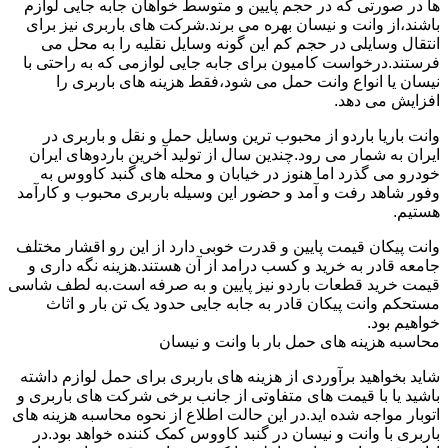
ها در صورتی که در حجم پایین و متوسط خواهان جابه جایی لوازم
باشند،از وانت و نیسان بهره می برند.شرکت های باربری نیز برای
انتقال وسایلی در حجم کم این گونه وسایل نقلیه را به محل می
فرستند.درخواست کامیون برای جابه جایی لوازمی که به راحتی با
نیسان یا انواع وانت حمل می شود،فقط هزینه های باربری را
افزایش می دهد.
وانت باریا باردو از محبوب ترین وسایل حمل و نقل و باربری در
ایران به شمار می رود.چندین سال از تولید آخرین باردوهای ایران
خودرو می گذرد اما هنوز در خیابان و محله های گنبد کاووس به
وفور شاهد رفت و آمد و حضور این وسیله باربری محبوب و کارآمد
هستیم.
وانت پیکان قیمت پایین و قدرت خوبی دارد از این رو اقشار مختلف
جامعه قادر به خرید و کسب درامد از آن هستند.هزینه نگه داری و
قیمت خرید قطعات باردو نیز پایین و به صرفه است.به لطف شاسی
مستحکم وانت پیکان قادر به جابه جایی حدود یک تن بار و اثاث
خواهیم بود.
محاسبه هزینه های حمل بار با وانت و نیسان
شاید بخواهید برآوردی از هزینه های باربری برای حمل لوازم داشته
باشید یا با قیمت های متفاوتی از جانب برخی شرکت های باربری و
اتوبار مواجه شده اید.در این حالت اطلاع از نحوه محاسبه هزینه های
باربری با وانت و نیسان در گنبد کاووس کمک کننده خواهد بود.در