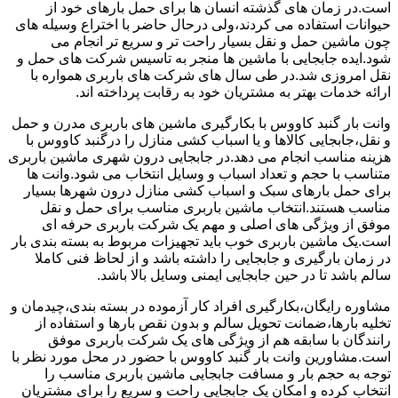
است.در زمان های گذشته انسان ها برای حمل بارهای خود از
حیوانات استفاده می کردند،ولی درحال حاضر با اختراع وسیله های
چون ماشین حمل و نقل بسیار راحت تر و سریع تر انجام می
شود.ایده جابجایی با ماشین ها منجر به تاسیس شرکت های حمل و
نقل امروزی شد.در طی سال های شرکت های باربری همواره با
ارائه خدمات بهتر به مشتریان خود به رقابت پرداخته اند.
وانت بار گنبد کاووس با بکارگیری ماشین های باربری مدرن و حمل
و نقل،جابجایی کالاها و یا اسباب کشی منازل را درگنبد کاووس با
هزینه مناسب انجام می دهد.در جابجایی درون شهری ماشین باربری
متناسب با حجم و تعداد اسباب و وسایل انتخاب می شود.وانت ها
برای حمل بارهای سبک و اسباب کشی منازل درون شهرها بسیار
مناسب هستند.انتخاب ماشین باربری مناسب برای حمل و نقل
موفق از ویژگی های اصلی و مهم یک شرکت باربری حرفه ای
است.یک ماشین باربری خوب باید تجهیزات مربوط به بسته بندی بار
در زمان بارگیری و جابجایی را داشته باشد و از لحاظ فنی کاملا
سالم باشد تا در حین جابجایی ایمنی وسایل بالا باشد.
مشاوره رایگان،بکارگیری افراد کار آزموده در بسته بندی،چیدمان و
تخلیه بارها،ضمانت تحویل سالم و بدون نقص بارها و استفاده از
رانندگان با سابقه هم از ویژگی های یک شرکت باربری موفق
است.مشاورین وانت بار گنبد کاووس با حضور در محل مورد نظر با
توجه به حجم بار و مسافت جابجایی ماشین باربری مناسب را
انتخاب کرده و امکان یک جابجایی راحت و سریع را برای مشتریان