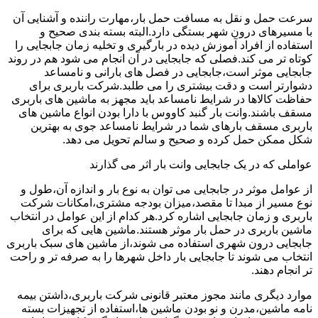
سرعت حمل و نقل به مسافت حمل بار،مهارت راننده و آشنایی آن
با مسیرهای درون شهر بستگی دارد.البته بسته بندی صحیح و
استفاده از افراد آموزش دیده در بارگیری و تخلیه زمان جابجایی را
کوتاه تر می کند.فصلی که جابجایی در آن انجام می شود هم در روند
جابجایی موثر است،جابجایی در فصل های بارانی و نامساعد
دشوارتر است و دقت بیشتری را می طلبد.شرکت باربری برای
حفاظت کالاها در شرایط نامساعد باید مجهز به ماشین های باربری
مسقف باشند.وانت بار گنبد کاووس با دارا بودن انواع ماشین های
باربری مسقف بارهای شما در شرایط نامساعد جوی به بهترین
شکل ممکن حمل کرده و صحیح و سالم تحویل می دهد.
عواملی که در یک جابجایی وانت بار اثر می گذارند
از عوامل موثر در جابجایی می توان به نوع بار و اندازه آن،طول و
نوع مسیر از مبدا تا مقصد،میزان بودجه مشتری،امکانات شرکت
باربری و زمان جابجایی اشاره کرد.هر کدام از این عوامل در انتخاب
ماشین باربری در حمل بار موثر هستند.ماشین هایی که برای
جابجایی درون شهری استفاده می شوند،از ماشین های سبک باربری
انتخاب می شوند تا جابجایی بار داخل شهرها را به صرفه تر و راحت
تر انجام دهند.
موارد دیگری مانند مجوز معتبر قانونی شرکت باربری،داشتن بیمه
نامه ماشین،مدرن و نو بودن ماشین ها،استفاده از تجهیزات بسته