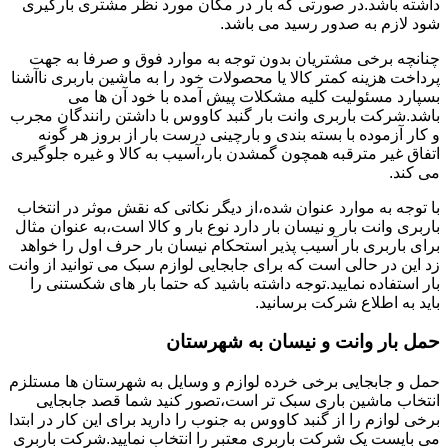
داشته باشد.در صورتی که بار در مکان مورد نظر مشتری بارگیری
شود لازم به صدور رسید می باشد.
چنانچه برخی مشتریان بدون توجه به موارد فوق و صرفا به جهت
پرداخت هزینه کمتر کالا یا محصولات خود را به ماشین باربری ناآشنا
بسپارد مسئولیت کلیه مشکلات پیش آمده با خود آن ها می
باشد.شرکت باربری وانت بار گنبد کاووس با داشتن رانندگان مجرب
و کار آزموده با بسته بندی و بارچینی درست بار از بروز هر گونه
اتفاق غیر مترقبه همچون گمشدن بار،آسیب به کالا و غیره جلوگیری
می کند.
با توجه به موارد عنوان شده،از دیگر نکاتی که نقش موثر در انتخاب
باربری وانت بار و نیسان بار دارد نوع بار و کالا است،به عنوان مثال
برای باربری بار آسیب پذیر استحکام نیسان بار حرف اول را خواهد
زد این در حالی است که برای جابجایی لوازم سبک می توانید از وانت
بار استفاده نمایید.توجه داشته باشید که حتما بار های شکستنی را
باید به اطلاع شرکت برسانید.
حمل بار وانت و نیسان به شهرستان
حمل و جابجایی برخی خرده لوازم و وسایل به شهرستان ها مستلزم
انتخاب ماشین باری سبک تر است،تصور کنید شما قصد جابجایی
برخی لوازم را از گنبد کاووس به جنوب را دارید برای این کار در ابتدا
می بایست یک شرکت باربری معتبر را انتخاب نمایید.شرکت باربری