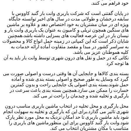
خود فراهم می کنند.
در پایان گفتنی است که شرکت باربری وانت بار گنبد کاووس با
سابقه درخشان و طولانی مدت در سال های اخیر توانسته جایگاه
ویژه ای در میان مشتریان به خود اختصاص دهد و علاوه بر ماشین
های سنگین همچون تریلی و کامیون به عنوان یک باربری وانت بار و
نیسان بار در این عرصه فعالیت های بسزایی داشته باشد،همچنین
شایان ذکر است که این کمپانی در زمینه حمل انواع کالا و محصولات
به سراسر کشور در مبدا و مقصد متفاوت آماده ارائه خدمات به
کلیه هموطنان عزیز می باشد.
نکاتی که در حمل و نقل های درون شهری توسط وانت بار باید به آن
ها توجه کرد
بسته بندی کالاها و جابجایی آن ها وقتی درست و اصولی صورت می
گیرد که وسایل به طور صحیح و اصولی بسته بندی شده و آماده
حمل شوند.بسته بندی اصولی یک جابجایی راحت و بدون کمترین
خسارت را ممکن می سازد.همچنین بسته بندی باعث سرعت در
بارگیری و تخلیه شده و چیدمان را راحت تر می کند.
محل بارگیری و محل تخلیه در انتخاب ماشین باربری مناسب درون
شهری تاثیر می گذارد.برای این که بارگیری و تخلیه به سهولت انجام
شود باید ماشین باربری تا حد امکان نزدیک به محل مورد نظر پارک
شود.وانت بار گنبد کاووس برای این منظورماشین های باربری را
متناسب با مکان مشتریان انتخاب می کند.