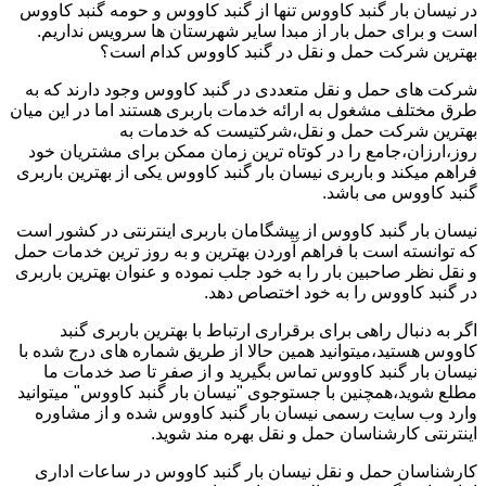
در نیسان بار گنبد کاووس تنها از گنبد کاووس و حومه گنبد کاووس
است و برای حمل بار از مبدا سایر شهرستان ها سرویس نداریم.
بهترین شرکت حمل و نقل در گنبد کاووس کدام است؟
شرکت های حمل و نقل متعددی در گنبد کاووس وجود دارند که به
طرق مختلف مشغول به ارائه خدمات باربری هستند اما در این میان
بهترین شرکت حمل و نقل،شرکتیست که خدمات به
روز،ارزان،جامع را در کوتاه ترین زمان ممکن برای مشتریان خود
فراهم میکند و باربری نیسان بار گنبد کاووس یکی از بهترین باربری
گنبد کاووس می باشد.
نیسان بار گنبد کاووس از پیشگامان باربری اینترنتی در کشور است
که توانسته است با فراهم آوردن بهترین و به روز ترین خدمات حمل
و نقل نظر صاحبین بار را به خود جلب نموده و عنوان بهترین باربری
در گنبد کاووس را به خود اختصاص دهد.
اگر به دنبال راهی برای برقراری ارتباط با بهترین باربری گنبد
کاووس هستید،میتوانید همین حالا از طریق شماره های درج شده با
نیسان بار گنبد کاووس تماس بگیرید و از صفر تا صد خدمات ما
مطلع شوید،همچنین با جستوجوی "نیسان بار گنبد کاووس" میتوانید
وارد وب سایت رسمی نیسان بار گنبد کاووس شده و از مشاوره
اینترنتی کارشناسان حمل و نقل بهره مند شوید.
کارشناسان حمل و نقل نیسان بار گنبد کاووس در ساعات اداری