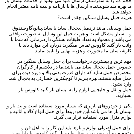
حجم کم را به شهرستان ارسال کنید می توانید از خدمات نیسان بار
ما بهره مند شوید.تمام ارسال ها با بارنامه و بیمه نامه معتبر انجام
خواهد شد.
هزینه حمل وسایل سنگین چقدر است؟
حمل وسایلی مانند تردمیل،یخچال ساید با ساید،پیانو،گاوصندوق
و...بسیار مشکل است و هزینه حمل این وسایل به صورت توافقی
می باشد و معمولا به تعداد طبقات بستگی دارد.زمانی که شما با
وانت بار گنبد کاووس تماس میگیرید درباره این موارد باید با
کارشناسان ما مشورت و هزینه نهایی را تایید نمایید.
مهم ترین و بیشترین درخواست برای حمل وسایل سنگین در
خصوص حمل یخچال ساید می باشد.ما در تلاشیم از کارگران
مخصوص حمل ساید که دارای قدرت بدنی بالا و دوره دیده برای
حمل ساید هستند،بهره ببریم تا کوچکترین خسارتی به یخچال شما
وارد نشود.
حمل و نقل و جابجایی لوازم را به نیسان بار گنبد کاووس بار
بسپارید.
یکی از خودروهای باربری که بسیار مورد استفاده است،وانت بار و
نیسان بار ها می باشد.این خودروها برای حمل انواع کالا و اثاثیه و
لوازم منزل مورد استفاده قرار می گیرند.
برای حمل اصولی لوازم و بارها باید این کار را به اهل فن و
متخصصین آن بسپارید.پرسنل وانت بار گنبد کاووس با دارا بودن