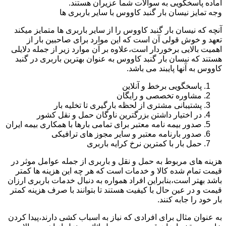
اماده پاسخگویی به سوالات شما عزیران هستند.
وجه تمایز نیسان بار گنبد کاووس با سایر باربری ها
آنچه که نیسان بار گنبد کاووس را از سایر باربری ها متمایز میکند
تعهد و خوش قولی آن است که این موارد برای صاحبین بار از
اهمیت بالایی برخوردار است،علاوه بر آن موارد زیر از جمله دلایلی
هستند که نیسان بار گنبد کاووس به عنوان بهترین باربری در گنبد
کاووس به آنها پایبند می باشد.
پاسخگویی برخط و آنلاین
مشاوره تخصصی و رایگان
پشتیبانی مشتری از لحظه بارگیری تا تخلیه بار
در اختیار داشتن بزرگترین ناوگان حمل و نقل کشور
صدور بیمه نامه معتبر برای تمامی بارها با همکاری بیمه ایران
صدور بارنامه معتبر و سایر مجوز های ترافیکی
حمل بار با کمترین نرخ کرایه باربری
هزینه های مربوط به حمل و نقل و باربری از جمله عوامل موثر در
قیمت تمام شده کالا و خدمات است که هر چه این هزینه ها کمتر
باشد بهتر است،بنابراین افراد همواره به دنبال خدمات باربری ارزان
قیمت و در عین حال با کیفیت هستند تا بتوانند با صرف هزینه کمتر
بار خود را جابه کنند.
به عنوان مثال برای افرادی که نیاز به اسباب کشی دارند،پیدا کردن