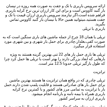
ارائه سرویس باربری با تک و جفت به صورت همه روزه در نیسان
بار گنبد کاووس است و برای این کار ارزان ترین نرخ کرایه باربری
فراهم شده است،اگر نیازمند سرویس باربری ارزان قیمت با تک و
جفت هستید،میتوانید همین حالا با نیسان بار گنبد کاووس تماس
بگیرید.
باربری با تریلی
تریلی یا همان 18 چرخ از جمله ماشین های باری سنگین است که به
صورت کفی،بغلدار،چادری برای حمل بار شهری و بین شهری مورد
استفاده قرار میگیرد.
تریلی ها باری حمل بار های 22 تنی بهترین گزینه هستند به ویژه
بارهایی که ابعاد بزرگی دارند را بهتر است با تریلی ها حمل کرد چرا
که طول بارگیر تریلی حدودا 12.5 متر است.
ترانزیت
تریلی چادری که در واقع همان ترانزیت ها هستند بهترین ماشین
برای حمل بار های صادراتی هستند و قابلیت پلمپ شدن دارند.حمل
بار با ترانزیت به تمامی مرز های کشور و با کمترین نرخ کرایه
باربری همراه با بیمه نامه و بارنامه انجام میشود.
باربری ارزان به سراسر کشور
تمامی شهرستان های کوچک و بزرگ کشور از شمال تا جنوب،شرق