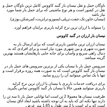
ناوگان حمل و نقل نیسان بار گنبد کاووس کامل ترین ناوگان حمل و
نقل در کشور است و هر نوع ماشینی که برای حمل بار شما مورد
نیاز باشد
(نیسان،خاور،تک،جفت،تریلی،ایسوزو،ترانزیت،کمرشکن،بوژی)
را میتواند با ارزان ترین نرخ کرایه باربری برایتان فراهم آورد.
نیسان بار ارزان در گنبد کاووس
نیسان ارزان ترین ماشین باربری است که برای ارسال بار به
صورت شهری و بین شهری مورد نیاز است و برای افرادی که به
دنبال راهی سریع و وآسان برای جابه جایی بارهایشان هستند بهترین
گزینه میباشد.
سرویس حمل بار با نیسان یکی از برترین سرویس های حمل بار در
نیسان بار گنبد کاووس است که به صورت همه روزه برقرار است و
تنها با یک تماس میتوانید آن را رزرو نمایید.
برای دریافت خدمات باربری با نیسان با ارزان ترین نرخ کرایه
باربری میتوانید همین حالا با نیسان بار گنبد کاووس تماس بگیرید.
ظرفیت نیسان ها معمولا 2 تن است اما توانایی حمل بار تا سه تن را
دارند تنها نکته ای که باید به آن توجه داشته باشید ابعاد اتاق نیسان
است که برابر است با 2 متر طول و 1.65 متر عرض.