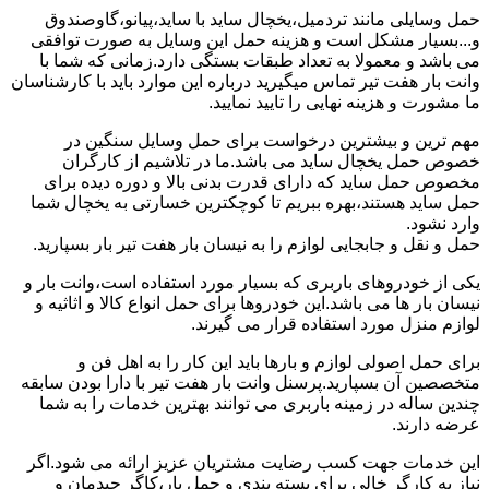
حمل وسایلی مانند تردمیل،یخچال ساید با ساید،پیانو،گاوصندوق
و...بسیار مشکل است و هزینه حمل این وسایل به صورت توافقی
می باشد و معمولا به تعداد طبقات بستگی دارد.زمانی که شما با
وانت بار هفت تیر تماس میگیرید درباره این موارد باید با کارشناسان
ما مشورت و هزینه نهایی را تایید نمایید.
مهم ترین و بیشترین درخواست برای حمل وسایل سنگین در
خصوص حمل یخچال ساید می باشد.ما در تلاشیم از کارگران
مخصوص حمل ساید که دارای قدرت بدنی بالا و دوره دیده برای
حمل ساید هستند،بهره ببریم تا کوچکترین خسارتی به یخچال شما
وارد نشود.
حمل و نقل و جابجایی لوازم را به نیسان بار هفت تیر بار بسپارید.
یکی از خودروهای باربری که بسیار مورد استفاده است،وانت بار و
نیسان بار ها می باشد.این خودروها برای حمل انواع کالا و اثاثیه و
لوازم منزل مورد استفاده قرار می گیرند.
برای حمل اصولی لوازم و بارها باید این کار را به اهل فن و
متخصصین آن بسپارید.پرسنل وانت بار هفت تیر با دارا بودن سابقه
چندین ساله در زمینه باربری می توانند بهترین خدمات را به شما
عرضه دارند.
این خدمات جهت کسب رضایت مشتریان عزیز ارائه می شود.اگر
نیاز به کارگر خالی برای بسته بندی و حمل بار،کاگر چیدمان و