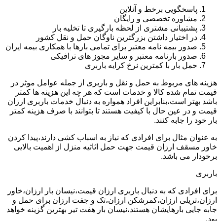
پاسخگویی برخط و آنلاین
مشاوره تخصصی و رایگان
پشتیبانی مشتری از لحظه بارگیری تا تخلیه بار
در اختیار داشتن بزرگترین ناوگان حمل و نقل کشور
صدور بیمه نامه معتبر برای تمامی بارها با همکاری بیمه ایران
صدور بارنامه معتبر و سایر مجوز های ترافیکی
حمل بار با کمترین نرخ کرایه باربری
هزینه های مربوط به حمل و نقل و باربری از جمله عوامل موثر در
قیمت تمام شده کالا و خدمات است که هر چه این هزینه ها کمتر
باشد بهتر است،بنابراین افراد همواره به دنبال خدمات باربری ارزان
قیمت و در عین حال با کیفیت هستند تا بتوانند با صرف هزینه کمتر
بار خود را جابه کنند.
به عنوان مثال برای افرادی که نیاز به اسباب کشی دارند،پیدا کردن
خاور مسقف ارزان قیمت جهت حمل اثاثیه منزل از اهمیت بالایی
برخودار می باشد.
باربری
برای افرادی که به دنبال باربری ارزان قیمت،نیسان بار ارزان،خاور
ارزان،تریلی ارزان،کمرشکن ارزان،تک و جفت ارزان برای حمل و
جابه جایی بارهایشان هستند،نیسان بار هفت تیر بهترین گزینه خواهد
بود.