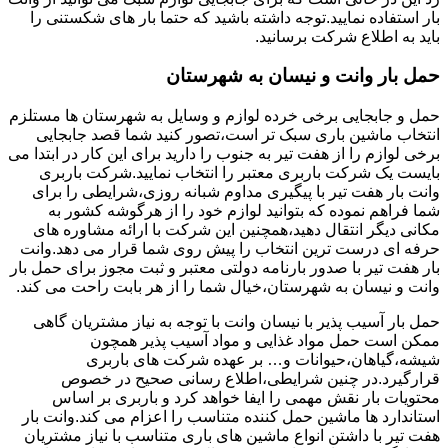
بار استفاده نمایید.توجه داشته باشید که حتما بار های شکستنی را
باید به اطلاع شرکت برسانید.
حمل بار وانت و نیسان به شهرستان
حمل و جابجایی برخی خرده لوازم و وسایل به شهرستان ها مستلزم
انتخاب ماشین باری سبک تر است،تصور کنید شما قصد جابجایی
برخی لوازم را از هفت تیر به جنوب را دارید برای این کار در ابتدا می
بایست یک شرکت باربری معتبر را انتخاب نمایید.شرکت باربری
وانت بار هفت تیر با پیگیری مداوم شبانه روزی،شرایطی را برای
شما فراهم نموده که بتوانید لوازم خود را از هرگوشه کشور به
مکانی دیگر انتقال دهید،همچنین این شرکت با ارائه مشاوره های
حرفه ای درست ترین انتخاب را پیش روی شما قرار می دهد.وانت
بار هفت تیر با صدور بارنامه دولتی معتبر و ثبت مجوز برای حمل بار
وانت و نیسان به شهرستان،خیال شما را از هر بابت راحت می کند.
حمل بار آسیب پذیر با نیسان وانت با توجه به نیاز مشتریان گاهی
ممکن است حمل مواد غذایی و مواد آسیب پذیر همچون
شیشه،گیاهان،حیوانات و… بر عهده شرکت های باربری
قرارگیرد.در چنین شرایطی،اطلاع رسانی صحیح در خصوص
محتویات بار نقش مهمی را ایفا خواهد کرد و باربری بر اساس
استاندارد ها ماشین حمل کننده متناسب را اعزام می کند.وانت بار
هفت تیر با داشتن انواع ماشین های باری متناسب با نیاز مشتریان