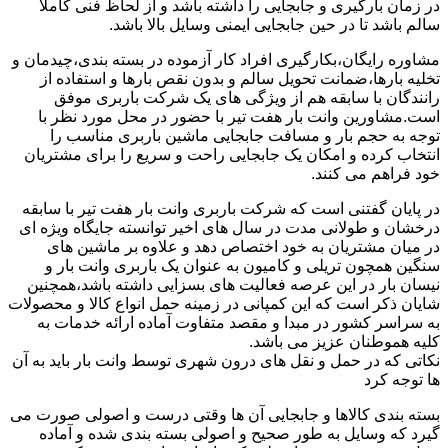
در زمان بارگیری و جابجایی را داشته باشد و از لحاظ فنی کاملا
سالم باشد تا در حین جابجایی ایمنی وسایل بالا باشد.
مشاوره رایگان،بکارگیری افراد کار آزموده در بسته بندی،چیدمان و
تخلیه بارها،ضمانت تحویل سالم و بدون نقص بارها و استفاده از
رانندگان با سابقه هم از ویژگی های یک شرکت باربری موفق
است.مشاورین وانت بار هفت تیر با حضور در محل مورد نظر با
توجه به حجم بار و مسافت جابجایی ماشین باربری مناسب را
انتخاب کرده و امکان یک جابجایی راحت و سریع را برای مشتریان
خود فراهم می کنند.
در پایان گفتنی است که شرکت باربری وانت بار هفت تیر با سابقه
درخشان و طولانی مدت در سال های اخیر توانسته جایگاه ویژه ای
در میان مشتریان به خود اختصاص دهد و علاوه بر ماشین های
سنگین همچون تریلی و کامیون به عنوان یک باربری وانت بار و
نیسان بار در این عرصه فعالیت های بسزایی داشته باشد،همچنین
شایان ذکر است که این کمپانی در زمینه حمل انواع کالا و محصولات
به سراسر کشور در مبدا و مقصد متفاوت آماده ارائه خدمات به
کلیه هموطنان عزیز می باشد.
نکاتی که در حمل و نقل های درون شهری توسط وانت بار باید به آن
ها توجه کرد
بسته بندی کالاها و جابجایی آن ها وقتی درست و اصولی صورت می
گیرد که وسایل به طور صحیح و اصولی بسته بندی شده و آماده