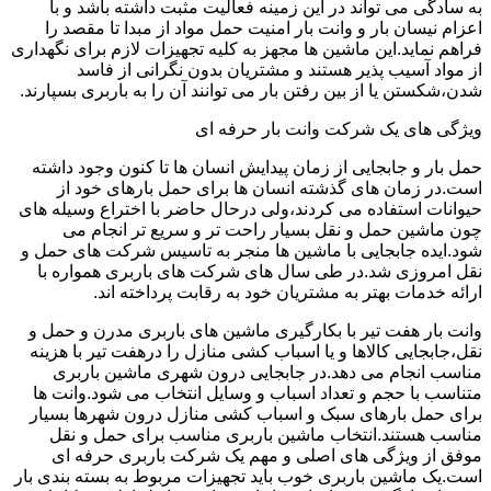
به سادگی می تواند در این زمینه فعالیت مثبت داشته باشد و با
اعزام نیسان بار و وانت بار امنیت حمل مواد از مبدا تا مقصد را
فراهم نماید.این ماشین ها مجهز به کلیه تجهیزات لازم برای نگهداری
از مواد آسیب پذیر هستند و مشتریان بدون نگرانی از فاسد
شدن،شکستن یا از بین رفتن بار می توانند آن را به باربری بسپارند.
ویژگی های یک شرکت وانت بار حرفه ای
حمل بار و جابجایی از زمان پیدایش انسان ها تا کنون وجود داشته
است.در زمان های گذشته انسان ها برای حمل بارهای خود از
حیوانات استفاده می کردند،ولی درحال حاضر با اختراع وسیله های
چون ماشین حمل و نقل بسیار راحت تر و سریع تر انجام می
شود.ایده جابجایی با ماشین ها منجر به تاسیس شرکت های حمل و
نقل امروزی شد.در طی سال های شرکت های باربری همواره با
ارائه خدمات بهتر به مشتریان خود به رقابت پرداخته اند.
وانت بار هفت تیر با بکارگیری ماشین های باربری مدرن و حمل و
نقل،جابجایی کالاها و یا اسباب کشی منازل را درهفت تیر با هزینه
مناسب انجام می دهد.در جابجایی درون شهری ماشین باربری
متناسب با حجم و تعداد اسباب و وسایل انتخاب می شود.وانت ها
برای حمل بارهای سبک و اسباب کشی منازل درون شهرها بسیار
مناسب هستند.انتخاب ماشین باربری مناسب برای حمل و نقل
موفق از ویژگی های اصلی و مهم یک شرکت باربری حرفه ای
است.یک ماشین باربری خوب باید تجهیزات مربوط به بسته بندی بار