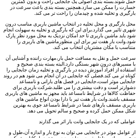
حمل شوند.بسته بندی اصولی یک جابجایی راحت و بدون کمترین
خسارت را ممکن می سازد.همچنین بسته بندی باعث سرعت در
بارگیری و تخلیه شده و چیدمان را راحت تر می کند.
محل بارگیری و محل تخلیه در انتخاب ماشین باربری مناسب درون
شهری تاثیر می گذارد.برای این که بارگیری و تخلیه به سهولت انجام
شود باید ماشین باربری تا حد امکان نزدیک به محل مورد نظر پارک
شود.وانت بار هفت تیر برای این منظورماشین های باربری را
متناسب با مکان مشتریان انتخاب می کند.
سرعت حمل و نقل به مسافت حمل بار،مهارت راننده و آشنایی آن
با مسیرهای درون شهر بستگی دارد.البته بسته بندی صحیح و
استفاده از افراد آموزش دیده در بارگیری و تخلیه زمان جابجایی را
کوتاه تر می کند.فصلی که جابجایی در آن انجام می شود هم در روند
جابجایی موثر است،جابجایی در فصل های بارانی و نامساعد
دشوارتر است و دقت بیشتری را می طلبد.شرکت باربری برای
حفاظت کالاها در شرایط نامساعد باید مجهز به ماشین های باربری
مسقف باشند.وانت بار هفت تیر با دارا بودن انواع ماشین های
باربری مسقف بارهای شما در شرایط نامساعد جوی به بهترین
شکل ممکن حمل کرده و صحیح و سالم تحویل می دهد.
عواملی که در یک جابجایی وانت بار اثر می گذارند
از عوامل موثر در جابجایی می توان به نوع بار و اندازه آن،طول و