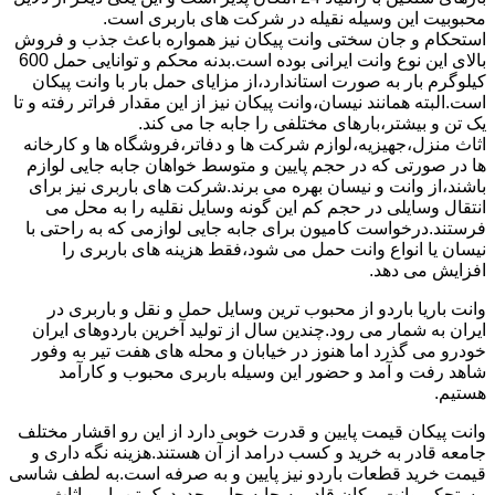
محبوبیت این وسیله نقیله در شرکت های باربری است.
استحکام و جان سختی وانت پیکان نیز همواره باعث جذب و فروش
بالای این نوع وانت ایرانی بوده است.بدنه محکم و توانایی حمل 600
کیلوگرم بار به صورت استاندارد،از مزایای حمل بار با وانت پیکان
است.البته همانند نیسان،وانت پیکان نیز از این مقدار فراتر رفته و تا
یک تن و بیشتر،بارهای مختلفی را جابه جا می کند.
اثاث منزل،جهیزیه،لوازم شرکت ها و دفاتر،فروشگاه ها و کارخانه
ها در صورتی که در حجم پایین و متوسط خواهان جابه جایی لوازم
باشند،از وانت و نیسان بهره می برند.شرکت های باربری نیز برای
انتقال وسایلی در حجم کم این گونه وسایل نقلیه را به محل می
فرستند.درخواست کامیون برای جابه جایی لوازمی که به راحتی با
نیسان یا انواع وانت حمل می شود،فقط هزینه های باربری را
افزایش می دهد.
وانت باریا باردو از محبوب ترین وسایل حمل و نقل و باربری در
ایران به شمار می رود.چندین سال از تولید آخرین باردوهای ایران
خودرو می گذرد اما هنوز در خیابان و محله های هفت تیر به وفور
شاهد رفت و آمد و حضور این وسیله باربری محبوب و کارآمد
هستیم.
وانت پیکان قیمت پایین و قدرت خوبی دارد از این رو اقشار مختلف
جامعه قادر به خرید و کسب درامد از آن هستند.هزینه نگه داری و
قیمت خرید قطعات باردو نیز پایین و به صرفه است.به لطف شاسی
مستحکم وانت پیکان قادر به جابه جایی حدود یک تن بار و اثاث