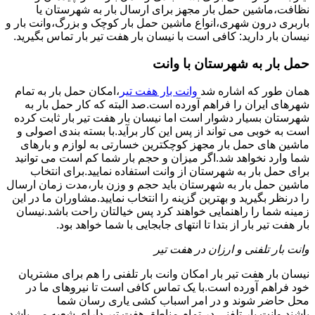
نظافت،ماشین حمل بار مجهز برای ارسال بار به شهرستان یا
باربری درون شهری،انواع ماشین حمل بار کوچک و بزرگ،وانت بار و
نیسان بار دارید: کافی است با نیسان بار هفت تیر بار تماس بگیرید.
حمل بار به شهرستان با وانت
همان طور که اشاره شد
وانت بار هفت تیر
،امکان حمل بار به تمام
شهرهای ایران را فراهم آورده است.صد البته که کار حمل بار به
شهرستان بسیار دشوار است اما نیسان بار هفت تیر بار ثابت کرده
است به خوبی می تواند از پس این کار برآید.با بسته بندی اصولی و
ماشین های حمل بار مجهز کوچکترین خسارتی به لوازم و بارهای
شما وارد نخواهد شد.اگر میزان و حجم بار شما کم است می توانید
برای حمل بار به شهرستان از وانت استفاده نمایید.برای انتخاب
ماشین حمل بار به شهرستان باید حجم و وزن بار،مدت زمان ارسال
را درنظر بگیرید و بهترین گزینه را انتخاب نمایید.مشاوران ما در این
زمینه شما را راهنمایی خواهند کرد پس خیالتان راحت باشد.نیسان
بار هفت تیر بار از بتدا تا انتهای جابجایی با شما خواهد بود.
وانت بار تلفنی و ارزان در هفت تیر
نیسان بار هفت تیر بار امکان وانت بار تلفنی را هم برای مشتریان
خود فراهم آورده است.با یک تماس کافی است تا نیروهای ما در
محل حاضر شوند و در امر اسباب کشی یاری رسان شما
باشند.وانت بار تلفنی در تمام مناطق هفت تیر دارای شعبه می باشد