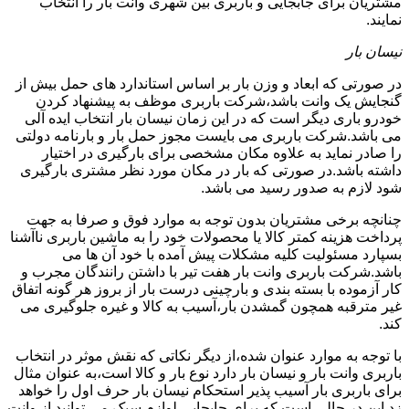
مشتریان برای جابجایی و باربری بین شهری وانت بار را انتخاب
نمایند.
نیسان بار
در صورتی که ابعاد و وزن بار بر اساس استاندارد های حمل بیش از
گنجایش یک وانت باشد،شرکت باربری موظف به پیشنهاد کردن
خودرو باری دیگر است که در این زمان نیسان بار انتخاب ایده آلی
می باشد.شرکت باربری می بایست مجوز حمل بار و بارنامه دولتی
را صادر نماید به علاوه مکان مشخصی برای بارگیری در اختیار
داشته باشد.در صورتی که بار در مکان مورد نظر مشتری بارگیری
شود لازم به صدور رسید می باشد.
چنانچه برخی مشتریان بدون توجه به موارد فوق و صرفا به جهت
پرداخت هزینه کمتر کالا یا محصولات خود را به ماشین باربری ناآشنا
بسپارد مسئولیت کلیه مشکلات پیش آمده با خود آن ها می
باشد.شرکت باربری وانت بار هفت تیر با داشتن رانندگان مجرب و
کار آزموده با بسته بندی و بارچینی درست بار از بروز هر گونه اتفاق
غیر مترقبه همچون گمشدن بار،آسیب به کالا و غیره جلوگیری می
کند.
با توجه به موارد عنوان شده،از دیگر نکاتی که نقش موثر در انتخاب
باربری وانت بار و نیسان بار دارد نوع بار و کالا است،به عنوان مثال
برای باربری بار آسیب پذیر استحکام نیسان بار حرف اول را خواهد
زد این در حالی است که برای جابجایی لوازم سبک می توانید از وانت