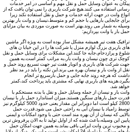
پیکان به عنوان وسایل حمل و نقل مهم و اساسی در امر خدمات
رسانی استفاده می کنند.هیچ شرکت باربری را نمی توان یافت که از
انواع وانت در جهت ارائه خدمات و حمل و نقل استفاده نکند زیرا
برای جابجایی بارهایی با حجم کم و متوسط،نیسان و وانت بار بهترین
وسیله به شمار می روند.بهتر است به صورت موردی به بیان مزایای
حمل بار با وانت بپردازیم:
ترافیک هفت تیر همیشه مشکل ساز بوده است به ویژه اگر ماشین
های باربری بزرگ لوازم منزل یا شرکت ها را در این خیابا ن های
شلوغ و پرازدحام،جابه جا کنند.این مشکلات برای وسایل حمل و نقل
کوچک تری چون نیسان و وانت بار،به مراتب کمتر است.به همین
جهت شرکت های باربری و اتوبار هفت تیر جهت تسریع روند حمل و
نقل از وانت بار و نیسان بهره می برند.این نکته را باید در مد نظر
داشت که هرچه روند جابه جایی و حمل بارسریع تر انجام
بگیرد،هزینه های باربری نهایی که مشتری باید پرداخت کند،کمتر
خواهد شد.
وانت بار و نیسان از جمله وسایل حمل و نقل با بدنه مستحکم با
قدرت حمل بارهای سنگین هستند.میزان استاندارد حمل بار با نیسان
2800 کیلو است اما دوبرابر این مقدار یعنی حدود 5000 کیلوگرم نیز
توسط زامیاد یا نیسان آبی به راحتی حمل می شود.قدرت حمل
بالایی که نیسان از آن بهره مند است حتی با وجود امکانات و ایمنی
پایین این وسیله،باعث شده که از اوایل تولید تا به الان پرفروش ترین
و محبوب ترین وانت ایرانی باقی بماند.به همین جهت امکان حمل
بارهای سنگین با زامیاد 24 امکان پذیر است و این یکی دیگر از دلایل