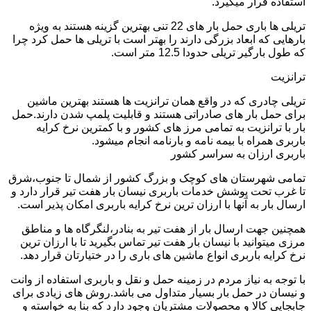
استفاده قرار میگیرد.
تریلی ها باری حمل بار های 22 تنی بهترین گزینه هستند به ویژه
بارهایی که ابعاد بزرگی دارند را بهتر است با تریلی ها حمل کرد چرا
که طول بارگیر تریلی حدودا 12.5 متر است.
ترانزیت
تریلی چادری که در واقع همان ترانزیت ها هستند بهترین ماشین
برای حمل بار های صادراتی هستند و قابلیت پلمپ شدن دارند.حمل
بار با ترانزیت به تمامی مرز های کشور و با کمترین نرخ کرایه
باربری همراه با بیمه نامه و بارنامه انجام میشود.
باربری ارزان به سراسر کشور
تمامی شهرستان های کوچک و بزرگ کشور از شمال تا جنوب،شرق
تا غرب تحت پوشش خدمات باربری نیسان بار هفت تیر قرار دارد و
ارسال بار به آنها با ارزان ترین نرخ کرایه باربری امکان پذیر است.
همچنین جهت ارسال بار از هفت تیر به بنادر،لنگرگاه ها و مناطق
مرزی میتوانید با نیسان بار هفت تیر تماس بگیرید تا با ارزان ترین
نرخ کرایه باربری انواع ماشین های باری را در ختیارتان قرار دهد.
با توجه به نیاز مردم در زمینه حمل و نقل و باربری استفاده از وانت
و نیسان در حمل بار بسیار متداول می باشد.روش های زیادی برای
جابجایی کالا و محصولات مشتریان وجود دارد که بنا به خواسته و