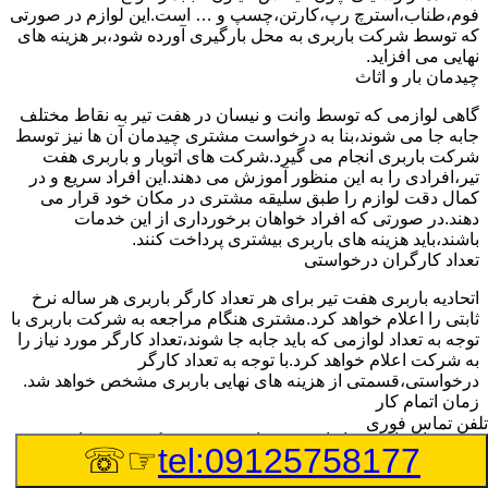
فوم،طناب،استرچ رپ،کارتن،چسپ و … است.این لوازم در صورتی
که توسط شرکت باربری به محل بارگیری آورده شود،بر هزینه های
نهایی می افزاید.
چیدمان بار و اثاث
گاهی لوازمی که توسط وانت و نیسان در هفت تیر به نقاط مختلف
جابه جا می شوند،بنا به درخواست مشتری چیدمان آن ها نیز توسط
شرکت باربری انجام می گیرد.شرکت های اتوبار و باربری هفت
تیر،افرادی را به این منظور آموزش می دهند.این افراد سریع و در
کمال دقت لوازم را طبق سلیقه مشتری در مکان خود قرار می
دهند.در صورتی که افراد خواهان برخورداری از این خدمات
باشند،باید هزینه های باربری بیشتری پرداخت کنند.
تعداد کارگران درخواستی
اتحادیه باربری هفت تیر برای هر تعداد کارگر باربری هر ساله نرخ
ثابتی را اعلام خواهد کرد.مشتری هنگام مراجعه به شرکت باربری با
توجه به تعداد لوازمی که باید جابه جا شوند،تعداد کارگر مورد نیاز را
به شرکت اعلام خواهد کرد.با توجه به تعداد کارگر
درخواستی،قسمتی از هزینه های نهایی باربری مشخص خواهد شد.
زمان اتمام کار
تلفن تماس فوری
هزینه های باربری با وانت و نیسان در صورتی که پروسه باربری
☞☏
tel:09125758177
بیشتر از سه ساعت طول بکشد،افزایش خواهد یافت.این مدت
زمان به صورت استادندارد توسط اتحادیه باربری تعیین شده