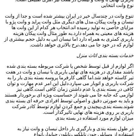
نوع وانت انتخابی
تنوع وانت در چندسال خیر در ایران بیشتر شده است و جدا از وانت
نیسان و وانت پیکان،مدل های دیگری مثل وانت پراید و وانت پژو با
مزایای خاصی به تولید رسیده اند.انتخاب هر کدام از این وانت ها
هزینه های معینی به همراه دارد.به طور مثال وانت پیکان هزینه
باربری کمتری به همراه دارد اما نیسان آبی به دلیل حجم بیشتری از
لوازم که در خود جا می دهد،نرخ بالاتری خواهد داشت.
خدمات بسته بندی اثاث منزل
اگر لوازم از قبل توسط شخص یا شرکت مربوطه بسته بندی شده
باشند مقداری در هزینه های نهایی باربری با نیسان و وانت در هفت
تیر کاسته خواهد شد.اما گاهی کارفرما پروسه بسته بندی بار را به
شرکت باربری و اتوبار می سپارد.دلیل این امر عدم مهارت و توان
کافی در بسته بندی یا عدم داشتن زمان کافی است.گاهی نیز
لوازمی که جابه جا می شوند از حساسیت ویژه ای برخوردار هستند
و باید به صورتی دقیق و اصولی توسط افرادی حرفه ای بسته بندی
شوند.بسته بندی،پیچیدن و جمع کردن لوازم توسط کادر شرکت
باربری بر روی هزینه های نهایی تاثیرگذار است.
میزان لوازم مورد استفاده در بسته بندی
در طول بسته بندی و بارگیری بار داخل نیسان و وانت نیاز به
استفاده از وسایلی چون نایلکس،نایلون حبابدار،انواع