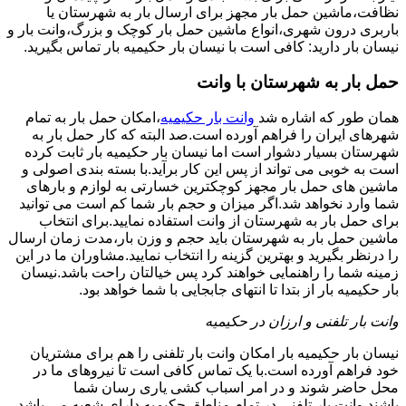
نظافت،ماشین حمل بار مجهز برای ارسال بار به شهرستان یا
باربری درون شهری،انواع ماشین حمل بار کوچک و بزرگ،وانت بار و
نیسان بار دارید: کافی است با نیسان بار حکیمیه بار تماس بگیرید.
حمل بار به شهرستان با وانت
همان طور که اشاره شد
وانت بار حکیمیه
،امکان حمل بار به تمام
شهرهای ایران را فراهم آورده است.صد البته که کار حمل بار به
شهرستان بسیار دشوار است اما نیسان بار حکیمیه بار ثابت کرده
است به خوبی می تواند از پس این کار برآید.با بسته بندی اصولی و
ماشین های حمل بار مجهز کوچکترین خسارتی به لوازم و بارهای
شما وارد نخواهد شد.اگر میزان و حجم بار شما کم است می توانید
برای حمل بار به شهرستان از وانت استفاده نمایید.برای انتخاب
ماشین حمل بار به شهرستان باید حجم و وزن بار،مدت زمان ارسال
را درنظر بگیرید و بهترین گزینه را انتخاب نمایید.مشاوران ما در این
زمینه شما را راهنمایی خواهند کرد پس خیالتان راحت باشد.نیسان
بار حکیمیه بار از بتدا تا انتهای جابجایی با شما خواهد بود.
وانت بار تلفنی و ارزان در حکیمیه
نیسان بار حکیمیه بار امکان وانت بار تلفنی را هم برای مشتریان
خود فراهم آورده است.با یک تماس کافی است تا نیروهای ما در
محل حاضر شوند و در امر اسباب کشی یاری رسان شما
باشند.وانت بار تلفنی در تمام مناطق حکیمیه دارای شعبه می باشد