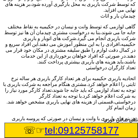
که توسط شرکت باربری به محل بارگیری آورده شود،بر هزینه های
نهایی می افزاید.
چیدمان بار و اثاث
گاهی لوازمی که توسط وانت و نیسان در حکیمیه به نقاط مختلف
جابه جا می شوند،بنا به درخواست مشتری چیدمان آن ها نیز توسط
شرکت باربری انجام می گیرد.شرکت های اتوبار و باربری
حکیمیه،افرادی را به این منظور آموزش می دهند.این افراد سریع و
در کمال دقت لوازم را طبق سلیقه مشتری در مکان خود قرار می
دهند.در صورتی که افراد خواهان برخورداری از این خدمات
باشند،باید هزینه های باربری بیشتری پرداخت کنند.
تعداد کارگران درخواستی
اتحادیه باربری حکیمیه برای هر تعداد کارگر باربری هر ساله نرخ
ثابتی را اعلام خواهد کرد.مشتری هنگام مراجعه به شرکت باربری با
توجه به تعداد لوازمی که باید جابه جا شوند،تعداد کارگر مورد نیاز را
به شرکت اعلام خواهد کرد.با توجه به تعداد کارگر
درخواستی،قسمتی از هزینه های نهایی باربری مشخص خواهد شد.
زمان اتمام کار
هزینه های باربری با وانت و نیسان در صورتی که پروسه باربری
تلفن تماس فوری
بیشتر از سه ساعت طول بکشد،افزایش خواهد یافت.این مدت
☞☏
tel:09125758177
زمان به صورت استادندارد توسط اتحادیه باربری تعیین شده
است.عواملی مثل آب وهوا،ترافیک،شرایط جغرافیایی مبدا یا حجم