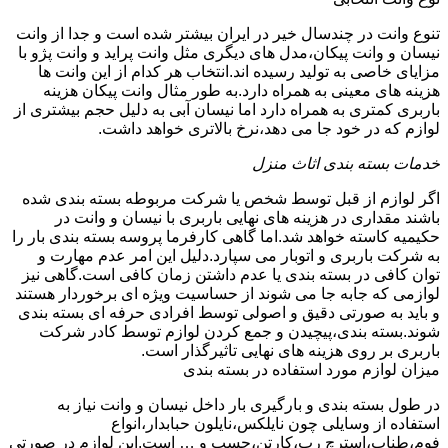
تنوع وانت در چندسال خیر در ایران بیشتر شده است و جدا از وانت
نیسان و وانت پیکان،مدل های دیگری مثل وانت پراید و وانت پژو با
مزایای خاصی به تولید رسیده اند.انتخاب هر کدام از این وانت ها
هزینه های معینی به همراه دارد.به طور مثال وانت پیکان هزینه
باربری کمتری به همراه دارد اما نیسان آبی به دلیل حجم بیشتری از
لوازم که در خود جا می دهد،نرخ بالاتری خواهد داشت.
خدمات بسته بندی اثاث منزل
اگر لوازم از قبل توسط شخص یا شرکت مربوطه بسته بندی شده
باشند مقداری در هزینه های نهایی باربری با نیسان و وانت در
حکیمیه کاسته خواهد شد.اما گاهی کارفرما پروسه بسته بندی بار را
به شرکت باربری و اتوبار می سپارد.دلیل این امر عدم مهارت و
توان کافی در بسته بندی یا عدم داشتن زمان کافی است.گاهی نیز
لوازمی که جابه جا می شوند از حساسیت ویژه ای برخوردار هستند
و باید به صورتی دقیق و اصولی توسط افرادی حرفه ای بسته بندی
شوند.بسته بندی،پیچیدن و جمع کردن لوازم توسط کادر شرکت
باربری بر روی هزینه های نهایی تاثیرگذار است.
میزان لوازم مورد استفاده در بسته بندی
در طول بسته بندی و بارگیری بار داخل نیسان و وانت نیاز به
استفاده از وسایلی چون نایلکس،نایلون حبابدار،انواع
فوم،طناب،استرچ رپ،کارتن،چسپ و … است.این لوازم در صورتی