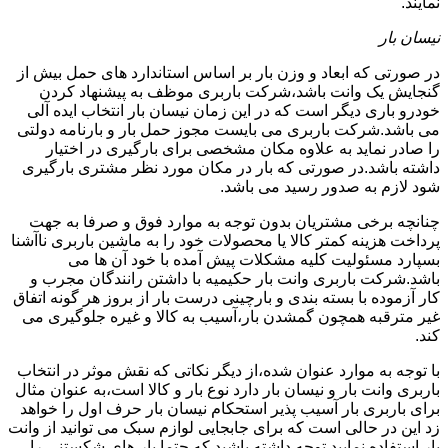
نمایند.
نیسان بار
در صورتی که ابعاد و وزن بار بر اساس استاندارد های حمل بیش از
گنجایش یک وانت باشد،شرکت باربری موظف به پیشنهاد کردن
خودرو باری دیگر است که در این زمان نیسان بار انتخاب ایده آلی
می باشد.شرکت باربری می بایست مجوز حمل بار و بارنامه دولتی
را صادر نماید به علاوه مکان مشخصی برای بارگیری در اختیار
داشته باشد.در صورتی که بار در مکان مورد نظر مشتری بارگیری
شود لازم به صدور رسید می باشد.
چنانچه برخی مشتریان بدون توجه به موارد فوق و صرفا به جهت
پرداخت هزینه کمتر کالا یا محصولات خود را به ماشین باربری ناآشنا
بسپارد مسئولیت کلیه مشکلات پیش آمده با خود آن ها می
باشد.شرکت باربری وانت بار حکیمیه با داشتن رانندگان مجرب و
کار آزموده با بسته بندی و بارچینی درست بار از بروز هر گونه اتفاق
غیر مترقبه همچون گمشدن بار،آسیب به کالا و غیره جلوگیری می
کند.
با توجه به موارد عنوان شده،از دیگر نکاتی که نقش موثر در انتخاب
باربری وانت بار و نیسان بار دارد نوع بار و کالا است،به عنوان مثال
برای باربری بار آسیب پذیر استحکام نیسان بار حرف اول را خواهد
زد این در حالی است که برای جابجایی لوازم سبک می توانید از وانت
بار استفاده نمایید.توجه داشته باشید که حتما بار های شکستنی را