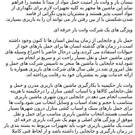
نیسان بار و وانت بار امنیت حمل مواد از مبدا تا مقصد را فراهم
نماید.این ماشین ها مجهز به کلیه تجهیزات لازم برای نگهداری از
مواد آسیب پذیر هستند و مشتریان بدون نگرانی از فاسد
شدن،شکستن یا از بین رفتن بار می توانند آن را به باربری بسپارند.
ویژگی های یک شرکت وانت بار حرفه ای
حمل بار و جابجایی از زمان پیدایش انسان ها تا کنون وجود داشته
است.در زمان های گذشته انسان ها برای حمل بارهای خود از
حیوانات استفاده می کردند،ولی درحال حاضر با اختراع وسیله های
چون ماشین حمل و نقل بسیار راحت تر و سریع تر انجام می
شود.ایده جابجایی با ماشین ها منجر به تاسیس شرکت های حمل و
نقل امروزی شد.در طی سال های شرکت های باربری همواره با
ارائه خدمات بهتر به مشتریان خود به رقابت پرداخته اند.
وانت بار حکیمیه با بکارگیری ماشین های باربری مدرن و حمل و
نقل،جابجایی کالاها و یا اسباب کشی منازل را درحکیمیه با هزینه
مناسب انجام می دهد.در جابجایی درون شهری ماشین باربری
متناسب با حجم و تعداد اسباب و وسایل انتخاب می شود.وانت ها
برای حمل بارهای سبک و اسباب کشی منازل درون شهرها بسیار
مناسب هستند.انتخاب ماشین باربری مناسب برای حمل و نقل
موفق از ویژگی های اصلی و مهم یک شرکت باربری حرفه ای
است.یک ماشین باربری خوب باید تجهیزات مربوط به بسته بندی بار
در زمان بارگیری و جابجایی را داشته باشد و از لحاظ فنی کاملا