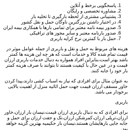
پاسخگویی برخط و آنلاین
مشاوره تخصصی و رایگان
پشتیبانی مشتری از لحظه بارگیری تا تخلیه بار
در اختیار داشتن بزرگترین ناوگان حمل و نقل کشور
صدور بیمه نامه معتبر برای تمامی بارها با همکاری بیمه ایران
صدور بارنامه معتبر و سایر مجوز های ترافیکی
حمل بار با کمترین نرخ کرایه باربری
هزینه های مربوط به حمل و نقل و باربری از جمله عوامل موثر در
قیمت تمام شده کالا و خدمات است که هر چه این هزینه ها کمتر
باشد بهتر است،بنابراین افراد همواره به دنبال خدمات باربری ارزان
قیمت و در عین حال با کیفیت هستند تا بتوانند با صرف هزینه کمتر
بار خود را جابه کنند.
به عنوان مثال برای افرادی که نیاز به اسباب کشی دارند،پیدا کردن
خاور مسقف ارزان قیمت جهت حمل اثاثیه منزل از اهمیت بالایی
برخودار می باشد.
باربری
برای افرادی که به دنبال باربری ارزان قیمت،نیسان بار ارزان،خاور
ارزان،تریلی ارزان،کمرشکن ارزان،تک و جفت ارزان برای حمل و
جابه جایی بارهایشان هستند،نیسان بار حکیمیه بهترین گزینه خواهد
بود.