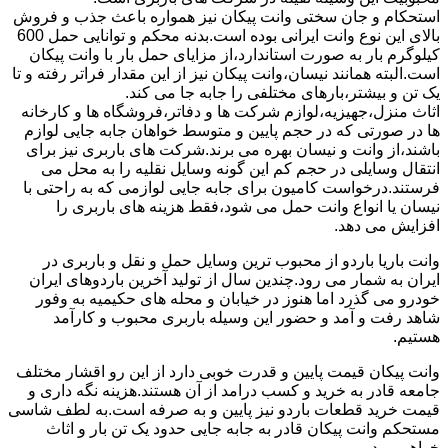
استحکام و جان سختی وانت پیکان نیز همواره باعث جذب و فروش
بالای این نوع وانت ایرانی بوده است.بدنه محکم و توانایی حمل 600
کیلوگرم بار به صورت استاندارد،از مزایای حمل بار با وانت پیکان
است.البته همانند نیسان،وانت پیکان نیز از این مقدار فراتر رفته و تا
یک تن و بیشتر،بارهای مختلفی را جابه جا می کند.
اثاث منزل،جهیزیه،لوازم شرکت ها و دفاتر،فروشگاه ها و کارخانه
ها در صورتی که در حجم پایین و متوسط خواهان جابه جایی لوازم
باشند،از وانت و نیسان بهره می برند.شرکت های باربری نیز برای
انتقال وسایلی در حجم کم این گونه وسایل نقلیه را به محل می
فرستند.درخواست کامیون برای جابه جایی لوازمی که به راحتی با
نیسان یا انواع وانت حمل می شود،فقط هزینه های باربری را
افزایش می دهد.
وانت باریا باردو از محبوب ترین وسایل حمل و نقل و باربری در
ایران به شمار می رود.چندین سال از تولید آخرین باردوهای ایران
خودرو می گذرد اما هنوز در خیابان و محله های حکیمیه به وفور
شاهد رفت و آمد و حضور این وسیله باربری محبوب و کارآمد
هستیم.
وانت پیکان قیمت پایین و قدرت خوبی دارد از این رو اقشار مختلف
جامعه قادر به خرید و کسب درامد از آن هستند.هزینه نگه داری و
قیمت خرید قطعات باردو نیز پایین و به صرفه است.به لطف شاسی
مستحکم وانت پیکان قادر به جابه جایی حدود یک تن بار و اثاث
خواهیم بود.