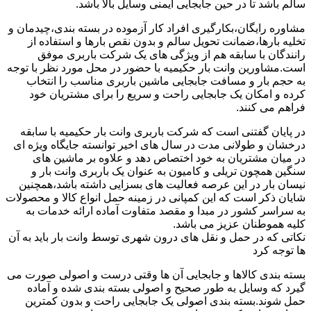
سالم باشد تا در حین جابجایی ایمنی وسایل بالا باشد.
مشاوره رایگان،بکارگیری افراد کار آزموده در بسته بندی،چیدمان و
تخلیه بارها،ضمانت تحویل سالم و بدون نقص بارها و استفاده از
رانندگان با سابقه هم از ویژگی های یک شرکت باربری موفق
است.مشاورین وانت بار حکیمیه با حضور در محل مورد نظر با توجه
به حجم بار و مسافت جابجایی ماشین باربری مناسب را انتخاب
کرده و امکان یک جابجایی راحت و سریع را برای مشتریان خود
فراهم می کنند.
در پایان گفتنی است که شرکت باربری وانت بار حکیمیه با سابقه
درخشان و طولانی مدت در سال های اخیر توانسته جایگاه ویژه ای
در میان مشتریان به خود اختصاص دهد و علاوه بر ماشین های
سنگین همچون تریلی و کامیون به عنوان یک باربری وانت بار و
نیسان بار در این عرصه فعالیت های بسزایی داشته باشد،همچنین
شایان ذکر است که این کمپانی در زمینه حمل انواع کالا و محصولات
به سراسر کشور در مبدا و مقصد متفاوت آماده ارائه خدمات به
کلیه هموطنان عزیز می باشد.
نکاتی که در حمل و نقل های درون شهری توسط وانت بار باید به آن
ها توجه کرد
بسته بندی کالاها و جابجایی آن ها وقتی درست و اصولی صورت می
گیرد که وسایل به طور صحیح و اصولی بسته بندی شده و آماده
حمل شوند.بسته بندی اصولی یک جابجایی راحت و بدون کمترین