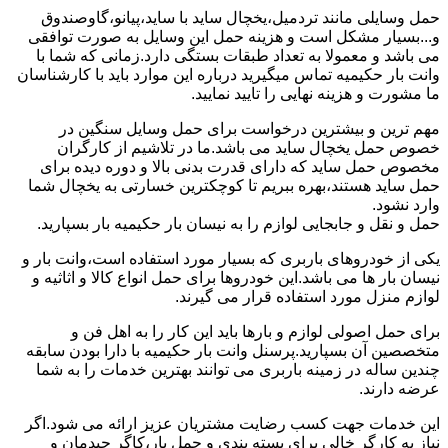
حمل وسایلی مانند تردمیل،یخچال ساید با ساید،پیانو،گاوصندوق
و...بسیار مشکل است و هزینه حمل این وسایل به صورت توافقی
می باشد و معمولا به تعداد طبقات بستگی دارد.زمانی که شما با
وانت بار حکیمیه تماس میگیرید درباره این موارد باید با کارشناسان
ما مشورت و هزینه نهایی را تایید نمایید.
مهم ترین و بیشترین درخواست برای حمل وسایل سنگین در
خصوص حمل یخچال ساید می باشد.ما در تلاشیم از کارگران
مخصوص حمل ساید که دارای قدرت بدنی بالا و دوره دیده برای
حمل ساید هستند،بهره ببریم تا کوچکترین خسارتی به یخچال شما
وارد نشود.
حمل و نقل و جابجایی لوازم را به نیسان بار حکیمیه بار بسپارید.
یکی از خودروهای باربری که بسیار مورد استفاده است،وانت بار و
نیسان بار ها می باشد.این خودروها برای حمل انواع کالا و اثاثیه و
لوازم منزل مورد استفاده قرار می گیرند.
برای حمل اصولی لوازم و بارها باید این کار را به اهل فن و
متخصصین آن بسپارید.پرسنل وانت بار حکیمیه با دارا بودن سابقه
چندین ساله در زمینه باربری می توانند بهترین خدمات را به شما
عرضه دارند.
این خدمات جهت کسب رضایت مشتریان عزیز ارائه می شود.اگر
نیاز به کارگر خالی برای بسته بندی و حمل بار،کاگر چیدمان و