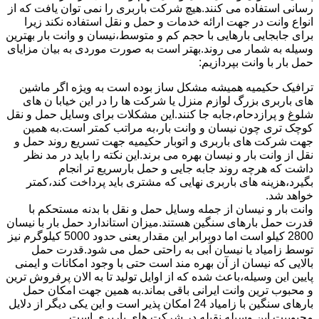
رسانی استفاده می کنند.هیچ شرکت باربری را نمی توان یافت که از
انواع وانت در جهت ارائه خدمات و حمل و نقل استفاده نکند زیرا
برای جابجایی بارهایی با حجم کم و متوسط،نیسان و وانت بار بهترین
وسیله به شمار می روند.بهتر است به صورت موردی به بیان مزایای
حمل بار با وانت بپردازیم:
ترافیک حکیمیه همیشه مشکل ساز بوده است به ویژه اگر ماشین
های باربری بزرگ لوازم منزل یا شرکت ها را در این خیابا ن های
شلوغ و پرازدحام،جابه جا کنند.این مشکلات برای وسایل حمل و نقل
کوچک تری چون نیسان و وانت بار،به مراتب کمتر است.به همین
جهت شرکت های باربری و اتوبار حکیمیه جهت تسریع روند حمل و
نقل از وانت بار و نیسان بهره می برند.این نکته را باید در مد نظر
داشت که هرچه روند جابه جایی و حمل بارسریع تر انجام
بگیرد،هزینه های باربری نهایی که مشتری باید پرداخت کند،کمتر
خواهد شد.
وانت بار و نیسان از جمله وسایل حمل و نقل با بدنه مستحکم با
قدرت حمل بارهای سنگین هستند.میزان استاندارد حمل بار با نیسان
2800 کیلو است اما دوبرابر این مقدار یعنی حدود 5000 کیلوگرم نیز
توسط زامیاد یا نیسان آبی به راحتی حمل می شود.قدرت حمل
بالایی که نیسان از آن بهره مند است حتی با وجود امکانات و ایمنی
پایین این وسیله،باعث شده که از اوایل تولید تا به الان پرفروش ترین
و محبوب ترین وانت ایرانی باقی بماند.به همین جهت امکان حمل
بارهای سنگین با زامیاد 24 امکان پذیر است و این یکی دیگر از دلایل
محبوبیت این وسیله نقیله در شرکت های باربری است.