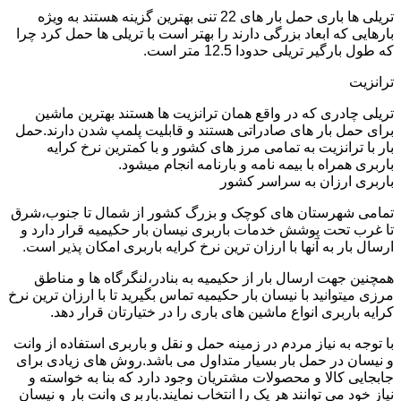
تریلی ها باری حمل بار های 22 تنی بهترین گزینه هستند به ویژه
بارهایی که ابعاد بزرگی دارند را بهتر است با تریلی ها حمل کرد چرا
که طول بارگیر تریلی حدودا 12.5 متر است.
ترانزیت
تریلی چادری که در واقع همان ترانزیت ها هستند بهترین ماشین
برای حمل بار های صادراتی هستند و قابلیت پلمپ شدن دارند.حمل
بار با ترانزیت به تمامی مرز های کشور و با کمترین نرخ کرایه
باربری همراه با بیمه نامه و بارنامه انجام میشود.
باربری ارزان به سراسر کشور
تمامی شهرستان های کوچک و بزرگ کشور از شمال تا جنوب،شرق
تا غرب تحت پوشش خدمات باربری نیسان بار حکیمیه قرار دارد و
ارسال بار به آنها با ارزان ترین نرخ کرایه باربری امکان پذیر است.
همچنین جهت ارسال بار از حکیمیه به بنادر،لنگرگاه ها و مناطق
مرزی میتوانید با نیسان بار حکیمیه تماس بگیرید تا با ارزان ترین نرخ
کرایه باربری انواع ماشین های باری را در ختیارتان قرار دهد.
با توجه به نیاز مردم در زمینه حمل و نقل و باربری استفاده از وانت
و نیسان در حمل بار بسیار متداول می باشد.روش های زیادی برای
جابجایی کالا و محصولات مشتریان وجود دارد که بنا به خواسته و
نیاز خود می توانند هر یک را انتخاب نمایند.باربری وانت بار و نیسان