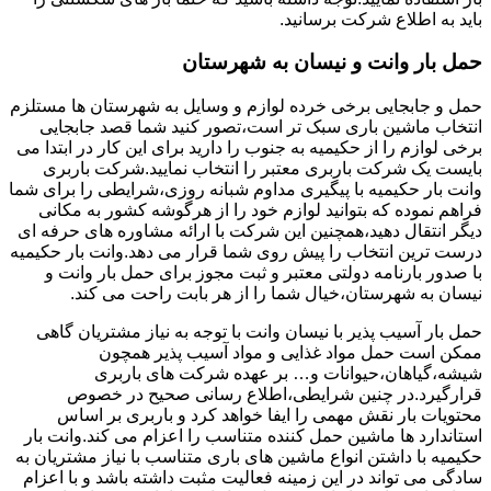
باید به اطلاع شرکت برسانید.
حمل بار وانت و نیسان به شهرستان
حمل و جابجایی برخی خرده لوازم و وسایل به شهرستان ها مستلزم
انتخاب ماشین باری سبک تر است،تصور کنید شما قصد جابجایی
برخی لوازم را از حکیمیه به جنوب را دارید برای این کار در ابتدا می
بایست یک شرکت باربری معتبر را انتخاب نمایید.شرکت باربری
وانت بار حکیمیه با پیگیری مداوم شبانه روزی،شرایطی را برای شما
فراهم نموده که بتوانید لوازم خود را از هرگوشه کشور به مکانی
دیگر انتقال دهید،همچنین این شرکت با ارائه مشاوره های حرفه ای
درست ترین انتخاب را پیش روی شما قرار می دهد.وانت بار حکیمیه
با صدور بارنامه دولتی معتبر و ثبت مجوز برای حمل بار وانت و
نیسان به شهرستان،خیال شما را از هر بابت راحت می کند.
حمل بار آسیب پذیر با نیسان وانت با توجه به نیاز مشتریان گاهی
ممکن است حمل مواد غذایی و مواد آسیب پذیر همچون
شیشه،گیاهان،حیوانات و… بر عهده شرکت های باربری
قرارگیرد.در چنین شرایطی،اطلاع رسانی صحیح در خصوص
محتویات بار نقش مهمی را ایفا خواهد کرد و باربری بر اساس
استاندارد ها ماشین حمل کننده متناسب را اعزام می کند.وانت بار
حکیمیه با داشتن انواع ماشین های باری متناسب با نیاز مشتریان به
سادگی می تواند در این زمینه فعالیت مثبت داشته باشد و با اعزام