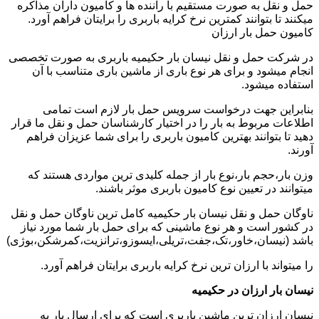
حمل و نقل به صورت مستقیم با راننده ها و کامیون داران مذاکره
میکنند تا بتوانند کمترین نرخ کرایه باربری را برایتان فراهم آورد.
کامیون حمل بار ارزان
در شرکت حمل و نقل نیسان بار حکیمیه باربری به صورت تخصصی
انجام میشود و برای هر نوع باری از ماشین باری متناسب با آن
استفاده میشود.
بنابراین جهت درخواست سرویس حمل بار لازم است تمامی
اطلاعات مربوط به بار را در اختیار کارشناسان حمل و نقل ما قرار
دهید تا بتوانند بهترین کامیون باربری را برای شما عزیزان فراهم
آورند.
وزن بار،حجم بار،نوع بار از جمله کلیدی ترین مواردی هستند که
میتوانند در تعیین نوع کامیون باربری موثر باشند.
ناوگان حمل و نقل نیسان بار حکیمیه کامل ترین ناوگان حمل و نقل
در کشور است و هر نوع ماشینی که برای حمل بار شما مورد نیاز
باشد (نیسان،خاور،تک،جفت،تریلی،ایسوزو،ترانزیت،کمرشکن،بوژی)
را میتواند با ارزان ترین نرخ کرایه باربری برایتان فراهم آورد.
نیسان بار ارزان در حکیمیه
نیسان ارزان ترین ماشین باربری است که برای ارسال بار به