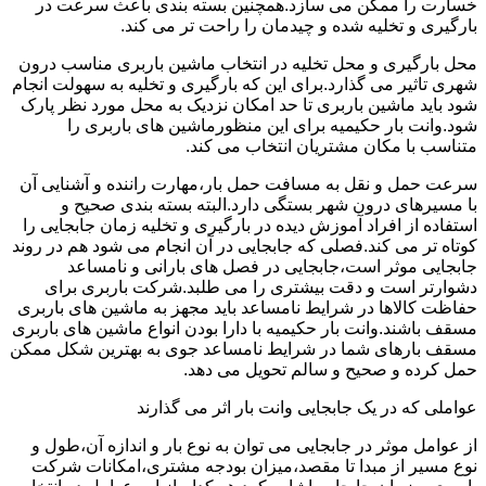
خسارت را ممکن می سازد.همچنین بسته بندی باعث سرعت در
بارگیری و تخلیه شده و چیدمان را راحت تر می کند.
محل بارگیری و محل تخلیه در انتخاب ماشین باربری مناسب درون
شهری تاثیر می گذارد.برای این که بارگیری و تخلیه به سهولت انجام
شود باید ماشین باربری تا حد امکان نزدیک به محل مورد نظر پارک
شود.وانت بار حکیمیه برای این منظورماشین های باربری را
متناسب با مکان مشتریان انتخاب می کند.
سرعت حمل و نقل به مسافت حمل بار،مهارت راننده و آشنایی آن
با مسیرهای درون شهر بستگی دارد.البته بسته بندی صحیح و
استفاده از افراد آموزش دیده در بارگیری و تخلیه زمان جابجایی را
کوتاه تر می کند.فصلی که جابجایی در آن انجام می شود هم در روند
جابجایی موثر است،جابجایی در فصل های بارانی و نامساعد
دشوارتر است و دقت بیشتری را می طلبد.شرکت باربری برای
حفاظت کالاها در شرایط نامساعد باید مجهز به ماشین های باربری
مسقف باشند.وانت بار حکیمیه با دارا بودن انواع ماشین های باربری
مسقف بارهای شما در شرایط نامساعد جوی به بهترین شکل ممکن
حمل کرده و صحیح و سالم تحویل می دهد.
عواملی که در یک جابجایی وانت بار اثر می گذارند
از عوامل موثر در جابجایی می توان به نوع بار و اندازه آن،طول و
نوع مسیر از مبدا تا مقصد،میزان بودجه مشتری،امکانات شرکت