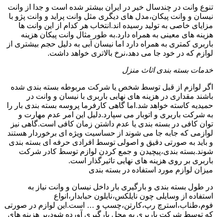
تنوع وانت در چندسال خیر در ایران بیشتر شده است و جدا از وانت
نیسان و وانت پیکان،مدل های دیگری مثل وانت پراید و وانت پژو با
مزایای خاصی به تولید رسیده اند.انتخاب هر کدام از این وانت ها
هزینه های معینی به همراه دارد.به طور مثال وانت پیکان هزینه
باربری کمتری به همراه دارد اما نیسان آبی به دلیل حجم بیشتری از
لوازم که در خود جا می دهد،نرخ بالاتری خواهد داشت.
خدمات بسته بندی اثاث منزل
اگر لوازم از قبل توسط شخص یا شرکت مربوطه بسته بندی شده
باشند مقداری در هزینه های نهایی باربری با نیسان و وانت در
حمیدیه کاسته خواهد شد.اما گاهی کارفرما پروسه بسته بندی بار را
به شرکت باربری و اتوبار می سپارد.دلیل این امر عدم مهارت و
توان کافی در بسته بندی یا عدم داشتن زمان کافی است.گاهی نیز
لوازمی که جابه جا می شوند از حساسیت ویژه ای برخوردار هستند
و باید به صورتی دقیق و اصولی توسط افرادی حرفه ای بسته بندی
شوند.بسته بندی،پیچیدن و جمع کردن لوازم توسط کادر شرکت
باربری بر روی هزینه های نهایی تاثیرگذار است.
میزان لوازم مورد استفاده در بسته بندی
در طول بسته بندی و بارگیری بار داخل نیسان و وانت نیاز به
استفاده از وسایلی چون نایلکس،نایلون حبابدار،انواع
فوم،طناب،استرچ رپ،کارتن،چسپ و … است.این لوازم در صورتی
که توسط شرکت باربری به محل بارگیری آورده شود،بر هزینه های