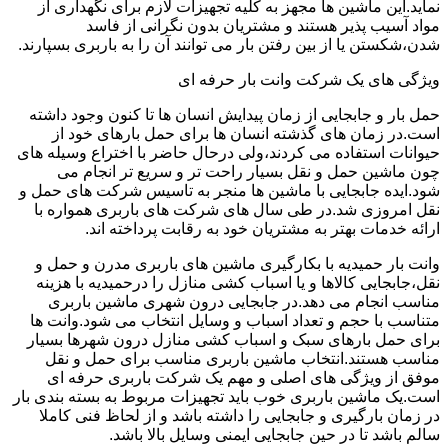
نماید.این ماشین ها مجهز به کلیه تجهیزات لازم برای نگهداری از
مواد آسیب پذیر هستند و مشتریان بدون نگرانی از فاسد
شدن،شکستن یا از بین رفتن بار می توانند آن را به باربری بسپارند.
ویژگی های یک شرکت وانت بار حرفه ای
حمل بار و جابجایی از زمان پیدایش انسان ها تا کنون وجود داشته
است.در زمان های گذشته انسان ها برای حمل بارهای خود از
حیوانات استفاده می کردند،ولی درحال حاضر با اختراع وسیله های
چون ماشین حمل و نقل بسیار راحت تر و سریع تر انجام می
شود.ایده جابجایی با ماشین ها منجر به تاسیس شرکت های حمل و
نقل امروزی شد.در طی سال های شرکت های باربری همواره با
ارائه خدمات بهتر به مشتریان خود به رقابت پرداخته اند.
وانت بار حمیدیه با بکارگیری ماشین های باربری مدرن و حمل و
نقل،جابجایی کالاها و یا اسباب کشی منازل را درحمیدیه با هزینه
مناسب انجام می دهد.در جابجایی درون شهری ماشین باربری
متناسب با حجم و تعداد اسباب و وسایل انتخاب می شود.وانت ها
برای حمل بارهای سبک و اسباب کشی منازل درون شهرها بسیار
مناسب هستند.انتخاب ماشین باربری مناسب برای حمل و نقل
موفق از ویژگی های اصلی و مهم یک شرکت باربری حرفه ای
است.یک ماشین باربری خوب باید تجهیزات مربوط به بسته بندی بار
در زمان بارگیری و جابجایی را داشته باشد و از لحاظ فنی کاملا
سالم باشد تا در حین جابجایی ایمنی وسایل بالا باشد.