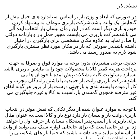
نیسان بار
در صورتی که ابعاد و وزن بار بر اساس استاندارد های حمل بیش از
گنجایش یک وانت باشد،شرکت باربری موظف به پیشنهاد کردن
خودرو باری دیگر است که در این زمان نیسان بار انتخاب ایده آلی
می باشد.شرکت باربری می بایست مجوز حمل بار و بارنامه دولتی
را صادر نماید به علاوه مکان مشخصی برای بارگیری در اختیار
داشته باشد.در صورتی که بار در مکان مورد نظر مشتری بارگیری
شود لازم به صدور رسید می باشد.
چنانچه برخی مشتریان بدون توجه به موارد فوق و صرفا به جهت
پرداخت هزینه کمتر کالا یا محصولات خود را به ماشین باربری ناآشنا
بسپارد مسئولیت کلیه مشکلات پیش آمده با خود آن ها می
باشد.شرکت باربری وانت بار حمیدیه با داشتن رانندگان مجرب و
کار آزموده با بسته بندی و بارچینی درست بار از بروز هر گونه اتفاق
غیر مترقبه همچون گمشدن بار،آسیب به کالا و غیره جلوگیری می
کند.
با توجه به موارد عنوان شده،از دیگر نکاتی که نقش موثر در انتخاب
باربری وانت بار و نیسان بار دارد نوع بار و کالا است،به عنوان مثال
برای باربری بار آسیب پذیر استحکام نیسان بار حرف اول را خواهد
زد این در حالی است که برای جابجایی لوازم سبک می توانید از وانت
بار استفاده نمایید.توجه داشته باشید که حتما بار های شکستنی را
باید به اطلاع شرکت برسانید.