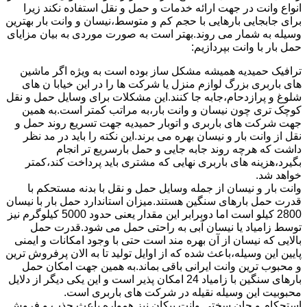
انواع وانت در جهت ارائه خدمات و حمل و نقل استفاده نکند زیرا
برای جابجایی بارهایی با حجم کم و متوسط،نیسان و وانت بار بهترین
وسیله به شمار می روند.بهتر است به صورت موردی به بیان مزایای
حمل بار با وانت بپردازیم:
ترافیک حمیدیه همیشه مشکل ساز بوده است به ویژه اگر ماشین
های باربری بزرگ لوازم منزل یا شرکت ها را در این خیابا ن های
شلوغ و پرازدحام،جابه جا کنند.این مشکلات برای وسایل حمل و نقل
کوچک تری چون نیسان و وانت بار،به مراتب کمتر است.به همین
جهت شرکت های باربری و اتوبار حمیدیه جهت تسریع روند حمل و
نقل از وانت بار و نیسان بهره می برند.این نکته را باید در مد نظر
داشت که هرچه روند جابه جایی و حمل بارسریع تر انجام
بگیرد،هزینه های باربری نهایی که مشتری باید پرداخت کند،کمتر
خواهد شد.
وانت بار و نیسان از جمله وسایل حمل و نقل با بدنه مستحکم با
قدرت حمل بارهای سنگین هستند.میزان استاندارد حمل بار با نیسان
2800 کیلو است اما دوبرابر این مقدار یعنی حدود 5000 کیلوگرم نیز
توسط زامیاد یا نیسان آبی به راحتی حمل می شود.قدرت حمل
بالایی که نیسان از آن بهره مند است حتی با وجود امکانات و ایمنی
پایین این وسیله،باعث شده که از اوایل تولید تا به الان پرفروش ترین
و محبوب ترین وانت ایرانی باقی بماند.به همین جهت امکان حمل
بارهای سنگین با زامیاد 24 امکان پذیر است و این یکی دیگر از دلایل
محبوبیت این وسیله نقیله در شرکت های باربری است.
استحکام و جان سختی وانت پیکان نیز همواره باعث جذب و فروش