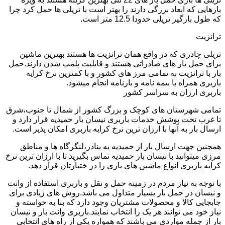
بارهایی که ابعاد بزرگی دارند را بهتر است با تریلی ها حمل کرد چرا
که طول بارگیر تریلی حدودا 12.5 متر است.
ترانزیت
تریلی چادری که در واقع همان ترانزیت ها هستند بهترین ماشین
برای حمل بار های صادراتی هستند و قابلیت پلمپ شدن دارند.حمل
بار با ترانزیت به تمامی مرز های کشور و با کمترین نرخ کرایه
باربری همراه با بیمه نامه و بارنامه انجام میشود.
باربری ارزان به سراسر کشور
تمامی شهرستان های کوچک و بزرگ کشور از شمال تا جنوب،شرق
تا غرب تحت پوشش خدمات باربری نیسان بار حمیدیه قرار دارد و
ارسال بار به آنها با ارزان ترین نرخ کرایه باربری امکان پذیر است.
همچنین جهت ارسال بار از حمیدیه به بنادر،لنگرگاه ها و مناطق
مرزی میتوانید با نیسان بار حمیدیه تماس بگیرید تا با ارزان ترین نرخ
کرایه باربری انواع ماشین های باری را در ختیارتان قرار دهد.
با توجه به نیاز مردم در زمینه حمل و نقل و باربری استفاده از وانت
و نیسان در حمل بار بسیار متداول می باشد.روش های زیادی برای
جابجایی کالا و محصولات مشتریان وجود دارد که بنا به خواسته و
نیاز خود می توانند هر یک را انتخاب نمایند.باربری وانت بار و نیسان
بار از جمله مواردی می باشند که همواره یکی از راه های انتخابی