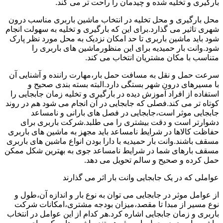
بارگیری و تخلیه شده و چیدمان را راحت تر می کند.
محل بارگیری و محل تخلیه در انتخاب ماشین باربری مناسب درون
شهری تاثیر می گذارد.برای این که بارگیری و تخلیه به سهولت انجام
شود باید ماشین باربری تا حد امکان نزدیک به محل مورد نظر پارک
شود.وانت بار حمیدیه برای این منظورماشین های باربری را
متناسب با مکان مشتریان انتخاب می کند.
سرعت حمل و نقل به مسافت حمل بار،مهارت راننده و آشنایی آن
با مسیرهای درون شهر بستگی دارد.البته بسته بندی صحیح و
استفاده از افراد آموزش دیده در بارگیری و تخلیه زمان جابجایی را
کوتاه تر می کند.فصلی که جابجایی در آن انجام می شود هم در روند
جابجایی موثر است،جابجایی در فصل های بارانی و نامساعد
دشوارتر است و دقت بیشتری را می طلبد.شرکت باربری برای
حفاظت کالاها در شرایط نامساعد باید مجهز به ماشین های باربری
مسقف باشند.وانت بار حمیدیه با دارا بودن انواع ماشین های باربری
مسقف بارهای شما در شرایط نامساعد جوی به بهترین شکل ممکن
حمل کرده و صحیح و سالم تحویل می دهد.
عواملی که در یک جابجایی وانت بار اثر می گذارند
از عوامل موثر در جابجایی می توان به نوع بار و اندازه آن،طول و
نوع مسیر از مبدا تا مقصد،میزان بودجه مشتری،امکانات شرکت
باربری و زمان جابجایی اشاره کرد.هر کدام از این عوامل در انتخاب