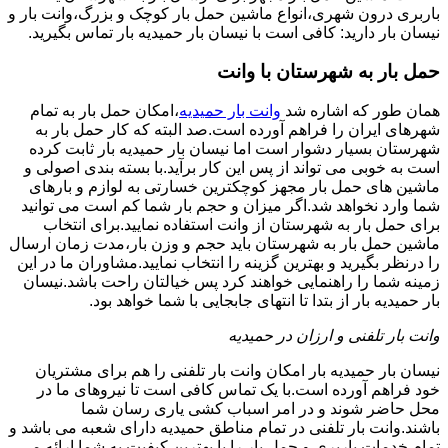
باربری درون شهری،انواع ماشین حمل بار کوچک و بزرگ،وانت بار و
نیسان بار دارید: کافی است با نیسان بار حمیدیه بار تماس بگیرید.
حمل بار به شهرستان با وانت
همان طور که اشاره شد
وانت بار حمیدیه
،امکان حمل بار به تمام
شهرهای ایران را فراهم آورده است.صد البته که کار حمل بار به
شهرستان بسیار دشوار است اما نیسان بار حمیدیه بار ثابت کرده
است به خوبی می تواند از پس این کار برآید.با بسته بندی اصولی و
ماشین های حمل بار مجهز کوچکترین خسارتی به لوازم و بارهای
شما وارد نخواهد شد.اگر میزان و حجم بار شما کم است می توانید
برای حمل بار به شهرستان از وانت استفاده نمایید.برای انتخاب
ماشین حمل بار به شهرستان باید حجم و وزن بار،مدت زمان ارسال
را درنظر بگیرید و بهترین گزینه را انتخاب نمایید.مشاوران ما در این
زمینه شما را راهنمایی خواهند کرد پس خیالتان راحت باشد.نیسان
بار حمیدیه بار از بتدا تا انتهای جابجایی با شما خواهد بود.
وانت بار تلفنی و ارزان در حمیدیه
نیسان بار حمیدیه بار امکان وانت بار تلفنی را هم برای مشتریان
خود فراهم آورده است.با یک تماس کافی است تا نیروهای ما در
محل حاضر شوند و در امر اسباب کشی یاری رسان شما
باشند.وانت بار تلفنی در تمام مناطق حمیدیه دارای شعبه می باشد و
تمام خدمات باربری و حمل بار را با بهترین کیفیت به شما ارائه می