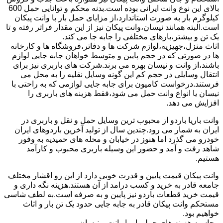
بالای این نوع وانت ایرانی بوده است.بدنه محکم و توانایی حمل 600
کیلوگرم بار به صورت استاندارد،از مزایای حمل بار با وانت پیکان
است.البته همانند نیسان،وانت پیکان نیز از این مقدار فراتر رفته و تا
یک تن و بیشتر،بارهای مختلفی را جابه جا می کند.
اثاث منزل،جهیزیه،لوازم شرکت ها و دفاتر،فروشگاه ها و کارخانه
ها در صورتی که در حجم پایین و متوسط خواهان جابه جایی لوازم
باشند،از وانت و نیسان بهره می برند.شرکت های باربری نیز برای
انتقال وسایلی در حجم کم این گونه وسایل نقلیه را به محل می
فرستند.درخواست کامیون برای جابه جایی لوازمی که به راحتی با
نیسان یا انواع وانت حمل می شود،فقط هزینه های باربری را
افزایش می دهد.
وانت باریا باردو از محبوب ترین وسایل حمل و نقل و باربری در
ایران به شمار می رود.چندین سال از تولید آخرین باردوهای ایران
خودرو می گذرد اما هنوز در خیابان و محله های حمیدیه به وفور
شاهد رفت و آمد و حضور این وسیله باربری محبوب و کارآمد
هستیم.
وانت پیکان قیمت پایین و قدرت خوبی دارد از این رو اقشار مختلف
جامعه قادر به خرید و کسب درامد از آن هستند.هزینه نگه داری و
قیمت خرید قطعات باردو نیز پایین و به صرفه است.به لطف شاسی
مستحکم وانت پیکان قادر به جابه جایی حدود یک تن بار و اثاث
خواهیم بود.
محاسبه هزینه های حمل بار با وانت و نیسان