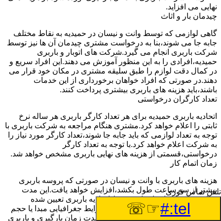
نهایی می افزاید.
چیدمان بار و اثاث
گاهی لوازمی که توسط وانت و نیسان در حمیدیه به نقاط مختلف
جابه جا می شوند،بنا به درخواست مشتری چیدمان آن ها نیز توسط
شرکت باربری انجام می گیرد.شرکت های اتوبار و باربری
حمیدیه،افرادی را به این منظور آموزش می دهند.این افراد سریع و
در کمال دقت لوازم را طبق سلیقه مشتری در مکان خود قرار می
دهند.در صورتی که افراد خواهان برخورداری از این خدمات
باشند،باید هزینه های باربری بیشتری پرداخت کنند.
تعداد کارگران درخواستی
اتحادیه باربری حمیدیه برای هر تعداد کارگر باربری هر ساله نرخ
ثابتی را اعلام خواهد کرد.مشتری هنگام مراجعه به شرکت باربری با
توجه به تعداد لوازمی که باید جابه جا شوند،تعداد کارگر مورد نیاز را
به شرکت اعلام خواهد کرد.با توجه به تعداد کارگر
درخواستی،قسمتی از هزینه های نهایی باربری مشخص خواهد شد.
زمان اتمام کار
هزینه های باربری با وانت و نیسان در صورتی که پروسه باربری
بیشتر از سه ساعت طول بکشد،افزایش خواهد یافت.این مدت
تلفن تماس فوری
زمان به صورت استادندارد توسط اتحادیه باربری تعیین شده
☞☏
tel:#
است.عواملی مثل آب وهوا،ترافیک،شرایط جغرافیایی مبدا یا حجم
زیاد لوازم ممکن است باعث افزایش مدت زمان بارگیری و باربری