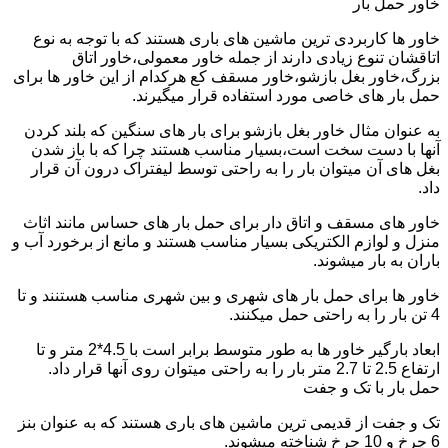
خاور حمل بار
خاور ها کاربردی ترین ماشین های باری هستند که با توجه به نوع
اتاقشان تنوع زیادی دارند از جمله خاور معمولی،خاور اتاق
بزرگ،خاور بغل بازشو،خاور مسقف کع هرکدام از این خاور ها برای
حمل بار های خاصی مورد استفاده قرار میگیرند.
به عنوان مثال خاور بغل بازشو برای بار های سنگین که بلند کردن
آنها با دست سخت است،بسیار مناسب هستند چرا که با باز شدن
بغل های آن میتوان بار را به راحتی توسط لیفتراک درون آن قرار
داد.
خاور های مسقف و اتاق دار برای حمل بار های حساس مانند اثاث
منزل و لوازم الکتریکی بسیار مناسب هستند و مانع از برخورد آب و
باران به بار میشوند.
خاور ها برای حمل بار های شهری و بین شهری مناسب هستنند و تا
4 تن بار را به راحتی حمل میکنند.
ابعاد بارگیر خاور ها به طور متوسط برابر است با 4.5*2 متر و تا
ارتفاع 2.5 تا 2.7 متر بار را به راحتی میتوان روی آنها قرار داد.
حمل بار با تک و جفت
تک و جفت از قدیمی ترین ماشین های باری هستند که به عنوان بنز
6 چرخ و 10 چرخ شناخته میشوند.