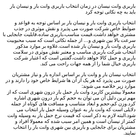
باربری وانت نیسان در زمان انتخاب باربری وانت بار و نیسان بار
باید به چه نکاتی توجه کرد
انتخاب باربری وانت بار و نیسان بار بر اساس توجه به قواعد و
ضوابط خاص شرکت صورت می پذیرد و نقش موثری در جذب
مشتری خواهد داشت.قیمت مناسب،باربری ساده،قابلیت جابجایی با
سرعت بالا بین شهری و… از جمله نکاتی است که سبب محبوبیت
باربری وانت بار و نیسان بار شده است.علاوه بر موارد مذکور
انتخاب شرکت باربری مناسب و معتبر نقش موثری در سلامت
باربری و حمل کالا خواهد داشت،گفتنی است که اعتبار شرکت
باربری خیال شما را از همه جهات راحت می کند.
انتخاب نیسان بار و وانت بار بر اساس اندازه بار و نیاز مشتریان
صورت می پذیرد که هر یک از آن ها شرایط خاص خود را دارند و در
موارد زیر خلاصه می شوند:
معمولا بیشترین کاربرد وانت بار حمل بار درون شهری است که از
مهم ترین دلیل آن می توان به حجم کم بار درون شهری اشاره
کرد.وزن کم،حجم و ابعاد متناسب و مسافت های کوتاه از جمله
دلایلی است که وانت بار به عنوان وسیله حمل بار انتخاب می
شود.البته لازم به ذکر است که قیمت نرخ حمل بار به وسیله وانت
کمتر از نیسان است و همین امر سبب شده که معمولا افراد و
مشتریان برای جابجایی و باربری بین شهری وانت بار را انتخاب
نمایند.