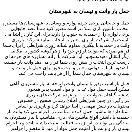
حمل بار وانت و نیسان به شهرستان
حمل و جابجایی برخی خرده لوازم و وسایل به شهرستان ها مستلزم
انتخاب ماشین باری سبک تر است،تصور کنید شما قصد جابجایی
برخی لوازم را از حمیدیه به جنوب را دارید برای این کار در ابتدا می
بایست یک شرکت باربری معتبر را انتخاب نمایید.شرکت باربری
وانت بار حمیدیه با پیگیری مداوم شبانه روزی،شرایطی را برای شما
فراهم نموده که بتوانید لوازم خود را از هرگوشه کشور به مکانی
دیگر انتقال دهید،همچنین این شرکت با ارائه مشاوره های حرفه ای
درست ترین انتخاب را پیش روی شما قرار می دهد.وانت بار حمیدیه
با صدور بارنامه دولتی معتبر و ثبت مجوز برای حمل بار وانت و
نیسان به شهرستان،خیال شما را از هر بابت راحت می کند.
حمل بار آسیب پذیر با نیسان وانت با توجه به نیاز مشتریان گاهی
ممکن است حمل مواد غذایی و مواد آسیب پذیر همچون
شیشه،گیاهان،حیوانات و… بر عهده شرکت های باربری
قرارگیرد.در چنین شرایطی،اطلاع رسانی صحیح در خصوص
محتویات بار نقش مهمی را ایفا خواهد کرد و باربری بر اساس
استاندارد ها ماشین حمل کننده متناسب را اعزام می کند.وانت بار
حمیدیه با داشتن انواع ماشین های باری متناسب با نیاز مشتریان به
سادگی می تواند در این زمینه فعالیت مثبت داشته باشد و با اعزام
نیسان بار و وانت بار امنیت حمل مواد از مبدا تا مقصد را فراهم