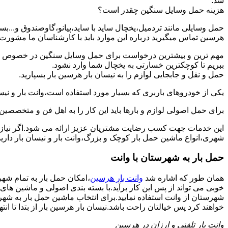
شد.
هزینه حمل وسایل سنگین چقدر است؟
حمل وسایلی مانند تردمیل،یخچال ساید با ساید،پیانو،گاوصندوق و...ب
هرسین تماس میگیرید درباره این موارد باید با کارشناسان ما مشورت و هز
مهم ترین و بیشترین درخواست برای حمل وسایل سنگین در خصوص حمل 
ببریم تا کوچکترین خسارتی به یخچال شما وارد نشود.
حمل و نقل و جابجایی لوازم را به نیسان بار هرسین بار بسپارید.
یکی از خودروهای باربری که بسیار مورد استفاده است،وانت بار و نیسان
برای حمل اصولی لوازم و بارها باید این کار را به اهل فن و متخصصین 
این خدمات جهت کسب رضایت مشتریان عزیز ارائه می شود.اگر نیاز به
شهری،انواع ماشین حمل بار کوچک و بزرگ،وانت بار و نیسان بار دارید
حمل بار به شهرستان با وانت
همان طور که اشاره شد
وانت بار هرسین
،امکان حمل بار به تمام شهر
خوبی می تواند از پس این کار برآید.با بسته بندی اصولی و ماشین ها
شهرستان از وانت استفاده نمایید.برای انتخاب ماشین حمل بار به شهرست
خواهند کرد پس خیالتان راحت باشد.نیسان بار هرسین بار از بتدا تا انته
وانت بار تلفنی و ارزان در هرسین