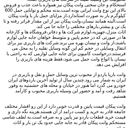
استحکام و جان سختی وانت پیکان نیز همواره باعث جذب و فروش
بالای این نوع وانت ایرانی بوده است.بدنه محکم و توانایی حمل 600
کیلوگرم بار به صورت استاندارد،از مزایای حمل بار با وانت پیکان
است.البته همانند نیسان،وانت پیکان نیز از این مقدار فراتر رفته و تا
یک تن و بیشتر،بارهای مختلفی را جابه جا می کند.
اثاث منزل،جهیزیه،لوازم شرکت ها و دفاتر،فروشگاه ها و کارخانه
ها در صورتی که در حجم پایین و متوسط خواهان جابه جایی لوازم
باشند،از وانت و نیسان بهره می برند.شرکت های باربری نیز برای
انتقال وسایلی در حجم کم این گونه وسایل نقلیه را به محل می
فرستند.درخواست کامیون برای جابه جایی لوازمی که به راحتی با
نیسان یا انواع وانت حمل می شود،فقط هزینه های باربری را
افزایش می دهد.
وانت باریا باردو از محبوب ترین وسایل حمل و نقل و باربری در
ایران به شمار می رود.چندین سال از تولید آخرین باردوهای ایران
خودرو می گذرد اما هنوز در خیابان و محله های حشمتیه به وفور
شاهد رفت و آمد و حضور این وسیله باربری محبوب و کارآمد
هستیم.
وانت پیکان قیمت پایین و قدرت خوبی دارد از این رو اقشار مختلف
جامعه قادر به خرید و کسب درامد از آن هستند.هزینه نگه داری و
قیمت خرید قطعات باردو نیز پایین و به صرفه است.به لطف شاسی
مستحکم وانت پیکان قادر به جابه جایی حدود یک تن بار و اثاث
خواهیم بود.