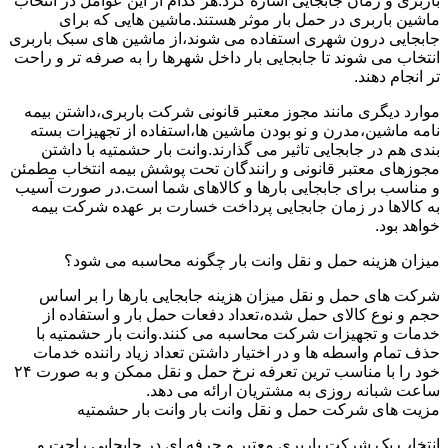
باربری و زمان جابجایی اشاره کرد.هر کدام از این عوامل در انتخاب
ماشین باربری در حمل بار موثر هستند.ماشین هایی که برای
جابجایی درون شهری استفاده می شوند،از ماشین های سبک باربری
انتخاب می شوند تا جابجایی بار داخل شهرها را به صرفه تر و راحت
تر انجام دهند.
موارد دیگری مانند مجوز معتبر قانونی شرکت باربری،داشتن بیمه
نامه ماشین،مدرن و نو بودن ماشین ها،استفاده از تجهیزات بسته
بندی هم در جابجایی تاثیر می گذارند.وانت بار حشمتیه با داشتن
مجوزهای معتبر قانونی و رانندگان تحت پوشش بیمه انتخاب مطمئن
و مناسب برای جابجایی بارها و کالاهای شما است.در صورت آسیب
به کالاها در زمان جابجایی پرداخت خسارت بر عهده شرکت بیمه
خواهد بود.
میزان هزینه حمل و نقل وانت بار چگونه محاسبه می شود؟
شرکت های حمل و نقل میزان هزینه جابجایی بارها را بر اساس
حجم و نوع کالای حمل شده،تعداد دفعات حمل بار و استفاده از
خدمات و تجهیزات شرکت محاسبه می کنند.وانت بار حشمتیه با
حذف تمام واسطه ها و در اختیار داشتن تعداد زیاد راننده خدمات
خود را با مناسب ترین تعرفه نرخ حمل و نقل ممکن و به صورت ۲۴
ساعت شبانه روزی به مشتریان ارائه می دهد.
مزیت های شرکت حمل و نقل وانت بار وانت بار حشمتیه
انتخاب یک شرکت باربری معتبر و حرفه ای در جابجایی راحت و