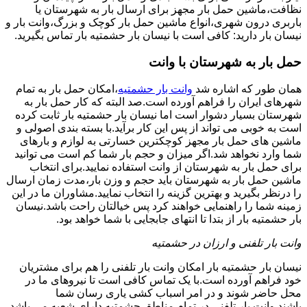
نظافت،ماشین حمل بار مجهز برای ارسال بار به شهرستان یا
باربری درون شهری،انواع ماشین حمل بار کوچک و بزرگ،وانت بار و
نیسان بار دارید: کافی است با نیسان بار حشمتیه بار تماس بگیرید.
حمل بار به شهرستان با وانت
همان طور که اشاره شد
وانت بار حشمتیه
،امکان حمل بار به تمام
شهرهای ایران را فراهم آورده است.صد البته که کار حمل بار به
شهرستان بسیار دشوار است اما نیسان بار حشمتیه بار ثابت کرده
است به خوبی می تواند از پس این کار برآید.با بسته بندی اصولی و
ماشین های حمل بار مجهز کوچکترین خسارتی به لوازم و بارهای
شما وارد نخواهد شد.اگر میزان و حجم بار شما کم است می توانید
برای حمل بار به شهرستان از وانت استفاده نمایید.برای انتخاب
ماشین حمل بار به شهرستان باید حجم و وزن بار،مدت زمان ارسال
را درنظر بگیرید و بهترین گزینه را انتخاب نمایید.مشاوران ما در این
زمینه شما را راهنمایی خواهند کرد پس خیالتان راحت باشد.نیسان
بار حشمتیه بار از بتدا تا انتهای جابجایی با شما خواهد بود.
وانت بار تلفنی و ارزان در حشمتیه
نیسان بار حشمتیه بار امکان وانت بار تلفنی را هم برای مشتریان
خود فراهم آورده است.با یک تماس کافی است تا نیروهای ما در
محل حاضر شوند و در امر اسباب کشی یاری رسان شما
باشند.وانت بار تلفنی در تمام مناطق حشمتیه دارای شعبه می باشد