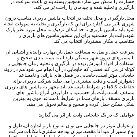
خسارت را ممکن می سازد.همچنین بسته بندی باعث سرعت در
بارگیری و تخلیه شده و چیدمان را راحت تر می کند.
محل بارگیری و محل تخلیه در انتخاب ماشین باربری مناسب درون
شهری تاثیر می گذارد.برای این که بارگیری و تخلیه به سهولت انجام
شود باید ماشین باربری تا حد امکان نزدیک به محل مورد نظر پارک
شود.وانت بار حشمتیه برای این منظورماشین های باربری را
متناسب با مکان مشتریان انتخاب می کند.
سرعت حمل و نقل به مسافت حمل بار،مهارت راننده و آشنایی آن
با مسیرهای درون شهر بستگی دارد.البته بسته بندی صحیح و
استفاده از افراد آموزش دیده در بارگیری و تخلیه زمان جابجایی را
کوتاه تر می کند.فصلی که جابجایی در آن انجام می شود هم در روند
جابجایی موثر است،جابجایی در فصل های بارانی و نامساعد
دشوارتر است و دقت بیشتری را می طلبد.شرکت باربری برای
حفاظت کالاها در شرایط نامساعد باید مجهز به ماشین های باربری
مسقف باشند.وانت بار حشمتیه با دارا بودن انواع ماشین های
باربری مسقف بارهای شما در شرایط نامساعد جوی به بهترین
شکل ممکن حمل کرده و صحیح و سالم تحویل می دهد.
عواملی که در یک جابجایی وانت بار اثر می گذارند
از عوامل موثر در جابجایی می توان به نوع بار و اندازه آن،طول و
نوع مسیر از مبدا تا مقصد،میزان بودجه مشتری،امکانات شرکت