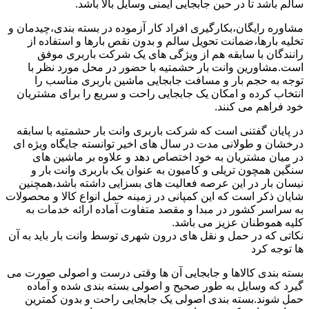
سالم باشد تا در حین جابجایی ایمنی وسایل بالا باشد.
مشاوره رایگان،بکارگیری افراد کار آزموده در بسته بندی،چیدمان و
تخلیه بارها،ضمانت تحویل سالم و بدون نقص بارها و استفاده از
رانندگان با سابقه هم از ویژگی های یک شرکت باربری موفق
است.مشاورین وانت بار حشمتیه با حضور در محل مورد نظر با
توجه به حجم بار و مسافت جابجایی ماشین باربری مناسب را
انتخاب کرده و امکان یک جابجایی راحت و سریع را برای مشتریان
خود فراهم می کنند.
در پایان گفتنی است که شرکت باربری وانت بار حشمتیه با سابقه
درخشان و طولانی مدت در سال های اخیر توانسته جایگاه ویژه ای
در میان مشتریان به خود اختصاص دهد و علاوه بر ماشین های
سنگین همچون تریلی و کامیون به عنوان یک باربری وانت بار و
نیسان بار در این عرصه فعالیت های بسزایی داشته باشد،همچنین
شایان ذکر است که این کمپانی در زمینه حمل انواع کالا و محصولات
به سراسر کشور در مبدا و مقصد متفاوت آماده ارائه خدمات به
کلیه هموطنان عزیز می باشد.
نکاتی که در حمل و نقل های درون شهری توسط وانت بار باید به آن
ها توجه کرد
بسته بندی کالاها و جابجایی آن ها وقتی درست و اصولی صورت می
گیرد که وسایل به طور صحیح و اصولی بسته بندی شده و آماده
حمل شوند.بسته بندی اصولی یک جابجایی راحت و بدون کمترین