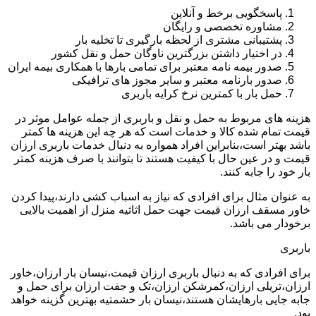
پاسخگویی برخط و آنلاین
مشاوره تخصصی و رایگان
پشتیبانی مشتری از لحظه بارگیری تا تخلیه بار
در اختیار داشتن بزرگترین ناوگان حمل و نقل کشور
صدور بیمه نامه معتبر برای تمامی بارها با همکاری بیمه ایران
صدور بارنامه معتبر و سایر مجوز های ترافیکی
حمل بار با کمترین نرخ کرایه باربری
هزینه های مربوط به حمل و نقل و باربری از جمله عوامل موثر در
قیمت تمام شده کالا و خدمات است که هر چه این هزینه ها کمتر
باشد بهتر است،بنابراین افراد همواره به دنبال خدمات باربری ارزان
قیمت و در عین حال با کیفیت هستند تا بتوانند با صرف هزینه کمتر
بار خود را جابه کنند.
به عنوان مثال برای افرادی که نیاز به اسباب کشی دارند،پیدا کردن
خاور مسقف ارزان قیمت جهت حمل اثاثیه منزل از اهمیت بالایی
برخودار می باشد.
باربری
برای افرادی که به دنبال باربری ارزان قیمت،نیسان بار ارزان،خاور
ارزان،تریلی ارزان،کمرشکن ارزان،تک و جفت ارزان برای حمل و
جابه جایی بارهایشان هستند،نیسان بار حشمتیه بهترین گزینه خواهد
بود.