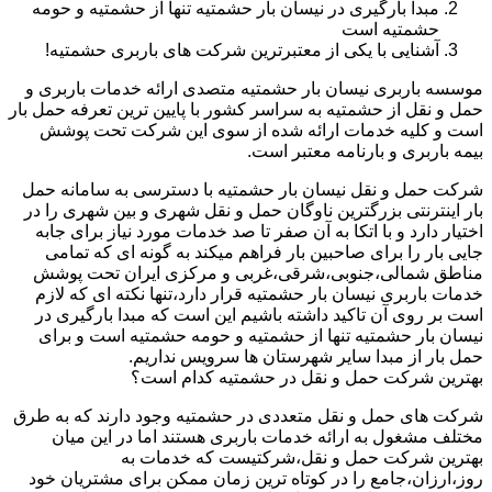
مبدا بارگیری در نیسان بار حشمتیه تنها از حشمتیه و حومه
حشمتیه است
آشنایی با یکی از معتبرترین شرکت های باربری حشمتیه!
موسسه باربری نیسان بار حشمتیه متصدی ارائه خدمات باربری و
حمل و نقل از حشمتیه به سراسر کشور با پایین ترین تعرفه حمل بار
است و کلیه خدمات ارائه شده از سوی این شرکت تحت پوشش
بیمه باربری و بارنامه معتبر است.
شرکت حمل و نقل نیسان بار حشمتیه با دسترسی به سامانه حمل
بار اینترنتی بزرگترین ناوگان حمل و نقل شهری و بین شهری را در
اختیار دارد و با اتکا به آن صفر تا صد خدمات مورد نیاز برای جابه
جایی بار را برای صاحبین بار فراهم میکند به گونه ای که تمامی
مناطق شمالی،جنوبی،شرقی،غربی و مرکزی ایران تحت پوشش
خدمات باربری نیسان بار حشمتیه قرار دارد،تنها نکته ای که لازم
است بر روی آن تاکید داشته باشیم این است که مبدا بارگیری در
نیسان بار حشمتیه تنها از حشمتیه و حومه حشمتیه است و برای
حمل بار از مبدا سایر شهرستان ها سرویس نداریم.
بهترین شرکت حمل و نقل در حشمتیه کدام است؟
شرکت های حمل و نقل متعددی در حشمتیه وجود دارند که به طرق
مختلف مشغول به ارائه خدمات باربری هستند اما در این میان
بهترین شرکت حمل و نقل،شرکتیست که خدمات به
روز،ارزان،جامع را در کوتاه ترین زمان ممکن برای مشتریان خود