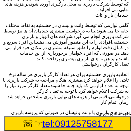
که توسط شرکت باربری به محل بارگیری آورده شود،بر هزینه های
نهایی می افزاید.
چیدمان بار و اثاث
گاهی لوازمی که توسط وانت و نیسان در حشمتیه به نقاط مختلف
جابه جا می شوند،بنا به درخواست مشتری چیدمان آن ها نیز توسط
شرکت باربری انجام می گیرد.شرکت های اتوبار و باربری
حشمتیه،افرادی را به این منظور آموزش می دهند.این افراد سریع و
در کمال دقت لوازم را طبق سلیقه مشتری در مکان خود قرار می
دهند.در صورتی که افراد خواهان برخورداری از این خدمات
باشند،باید هزینه های باربری بیشتری پرداخت کنند.
تعداد کارگران درخواستی
اتحادیه باربری حشمتیه برای هر تعداد کارگر باربری هر ساله نرخ
ثابتی را اعلام خواهد کرد.مشتری هنگام مراجعه به شرکت باربری با
توجه به تعداد لوازمی که باید جابه جا شوند،تعداد کارگر مورد نیاز را
به شرکت اعلام خواهد کرد.با توجه به تعداد کارگر
درخواستی،قسمتی از هزینه های نهایی باربری مشخص خواهد شد.
زمان اتمام کار
هزینه های باربری با وانت و نیسان در صورتی که پروسه باربری
تلفن تماس فوری
بیشتر از سه ساعت طول بکشد،افزایش خواهد یافت.این مدت
☞☏
tel:09125758177
زمان به صورت استادندارد توسط اتحادیه باربری تعیین شده
است.عواملی مثل آب وهوا،ترافیک،شرایط جغرافیایی مبدا یا حجم