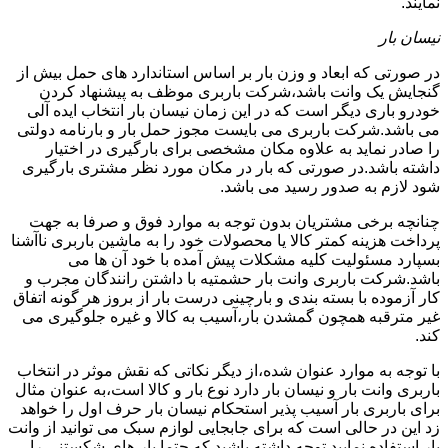
نمایند.
نیسان بار
در صورتی که ابعاد و وزن بار بر اساس استاندارد های حمل بیش از
گنجایش یک وانت باشد،شرکت باربری موظف به پیشنهاد کردن
خودرو باری دیگر است که در این زمان نیسان بار انتخاب ایده آلی
می باشد.شرکت باربری می بایست مجوز حمل بار و بارنامه دولتی
را صادر نماید به علاوه مکان مشخصی برای بارگیری در اختیار
داشته باشد.در صورتی که بار در مکان مورد نظر مشتری بارگیری
شود لازم به صدور رسید می باشد.
چنانچه برخی مشتریان بدون توجه به موارد فوق و صرفا به جهت
پرداخت هزینه کمتر کالا یا محصولات خود را به ماشین باربری ناآشنا
بسپارد مسئولیت کلیه مشکلات پیش آمده با خود آن ها می
باشد.شرکت باربری وانت بار حشمتیه با داشتن رانندگان مجرب و
کار آزموده با بسته بندی و بارچینی درست بار از بروز هر گونه اتفاق
غیر مترقبه همچون گمشدن بار،آسیب به کالا و غیره جلوگیری می
کند.
با توجه به موارد عنوان شده،از دیگر نکاتی که نقش موثر در انتخاب
باربری وانت بار و نیسان بار دارد نوع بار و کالا است،به عنوان مثال
برای باربری بار آسیب پذیر استحکام نیسان بار حرف اول را خواهد
زد این در حالی است که برای جابجایی لوازم سبک می توانید از وانت
بار استفاده نمایید.توجه داشته باشید که حتما بار های شکستنی را