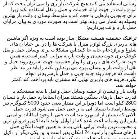
رسانی استفاده می کنند.هیچ شرکت باربری را نمی توان یافت که از
انواع وانت در جهت ارائه خدمات و حمل و نقل استفاده نکند زیرا
برای جابجایی بارهایی با حجم کم و متوسط،نیسان و وانت بار بهترین
وسیله به شمار می روند.بهتر است به صورت موردی به بیان مزایای
حمل بار با وانت بپردازیم:
ترافیک حشمتیه همیشه مشکل ساز بوده است به ویژه اگر ماشین
های باربری بزرگ لوازم منزل یا شرکت ها را در این خیابا ن های
شلوغ و پرازدحام،جابه جا کنند.این مشکلات برای وسایل حمل و نقل
کوچک تری چون نیسان و وانت بار،به مراتب کمتر است.به همین
جهت شرکت های باربری و اتوبار حشمتیه جهت تسریع روند حمل و
نقل از وانت بار و نیسان بهره می برند.این نکته را باید در مد نظر
داشت که هرچه روند جابه جایی و حمل بارسریع تر انجام
بگیرد،هزینه های باربری نهایی که مشتری باید پرداخت کند،کمتر
خواهد شد.
وانت بار و نیسان از جمله وسایل حمل و نقل با بدنه مستحکم با
قدرت حمل بارهای سنگین هستند.میزان استاندارد حمل بار با نیسان
2800 کیلو است اما دوبرابر این مقدار یعنی حدود 5000 کیلوگرم نیز
توسط زامیاد یا نیسان آبی به راحتی حمل می شود.قدرت حمل
بالایی که نیسان از آن بهره مند است حتی با وجود امکانات و ایمنی
پایین این وسیله،باعث شده که از اوایل تولید تا به الان پرفروش ترین
و محبوب ترین وانت ایرانی باقی بماند.به همین جهت امکان حمل
بارهای سنگین با زامیاد 24 امکان پذیر است و این یکی دیگر از دلایل
محبوبیت این وسیله نقیله در شرکت های باربری است.