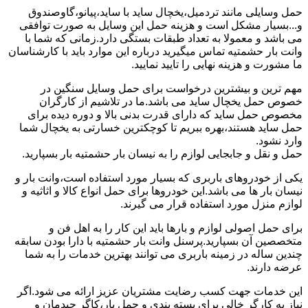
حمل وسایلی مانند تردمیل،یخچال ساید با ساید،پیانو،گاوصندوق
و...بسیار مشکل است و هزینه حمل این وسایل به صورت توافقی
می باشد و معمولا به تعداد طبقات بستگی دارد.زمانی که شما با
وانت بار حشمتیه تماس میگیرید درباره این موارد باید با کارشناسان
ما مشورت و هزینه نهایی را تایید نمایید.
مهم ترین و بیشترین درخواست برای حمل وسایل سنگین در
خصوص حمل یخچال ساید می باشد.ما در تلاشیم از کارگران
مخصوص حمل ساید که دارای قدرت بدنی بالا و دوره دیده برای
حمل ساید هستند،بهره ببریم تا کوچکترین خسارتی به یخچال شما
وارد نشود.
حمل و نقل و جابجایی لوازم را به نیسان بار حشمتیه بار بسپارید.
یکی از خودروهای باربری که بسیار مورد استفاده است،وانت بار و
نیسان بار ها می باشد.این خودروها برای حمل انواع کالا و اثاثیه و
لوازم منزل مورد استفاده قرار می گیرند.
برای حمل اصولی لوازم و بارها باید این کار را به اهل فن و
متخصصین آن بسپارید.پرسنل وانت بار حشمتیه با دارا بودن سابقه
چندین ساله در زمینه باربری می توانند بهترین خدمات را به شما
عرضه دارند.
این خدمات جهت کسب رضایت مشتریان عزیز ارائه می شود.اگر
نیاز به کارگر خالی برای بسته بندی و حمل بار،کاگر چیدمان و