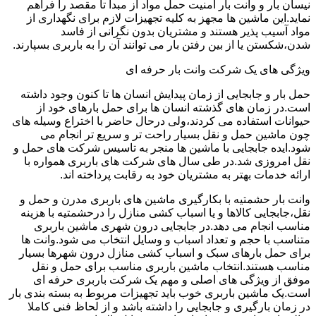
نیسان بار و وانت بار امنیت حمل مواد از مبدا تا مقصد را فراهم
نماید.این ماشین ها مجهز به کلیه تجهیزات لازم برای نگهداری از
مواد آسیب پذیر هستند و مشتریان بدون نگرانی از فاسد
شدن،شکستن یا از بین رفتن بار می توانند آن را به باربری بسپارند.
ویژگی های یک شرکت وانت بار حرفه ای
حمل بار و جابجایی از زمان پیدایش انسان ها تا کنون وجود داشته
است.در زمان های گذشته انسان ها برای حمل بارهای خود از
حیوانات استفاده می کردند،ولی درحال حاضر با اختراع وسیله های
چون ماشین حمل و نقل بسیار راحت تر و سریع تر انجام می
شود.ایده جابجایی با ماشین ها منجر به تاسیس شرکت های حمل و
نقل امروزی شد.در طی سال های شرکت های باربری همواره با
ارائه خدمات بهتر به مشتریان خود به رقابت پرداخته اند.
وانت بار حشمتیه با بکارگیری ماشین های باربری مدرن و حمل و
نقل،جابجایی کالاها و یا اسباب کشی منازل را درحشمتیه با هزینه
مناسب انجام می دهد.در جابجایی درون شهری ماشین باربری
متناسب با حجم و تعداد اسباب و وسایل انتخاب می شود.وانت ها
برای حمل بارهای سبک و اسباب کشی منازل درون شهرها بسیار
مناسب هستند.انتخاب ماشین باربری مناسب برای حمل و نقل
موفق از ویژگی های اصلی و مهم یک شرکت باربری حرفه ای
است.یک ماشین باربری خوب باید تجهیزات مربوط به بسته بندی بار
در زمان بارگیری و جابجایی را داشته باشد و از لحاظ فنی کاملا