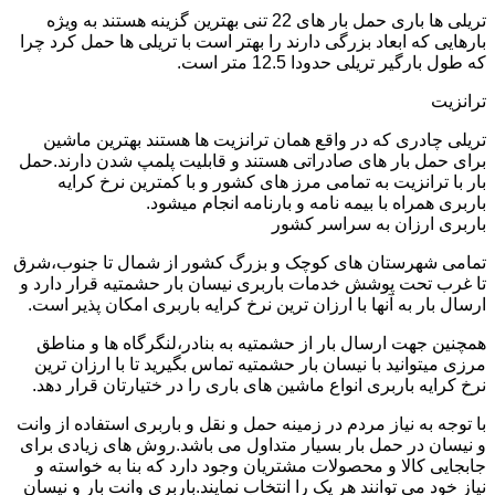
تریلی ها باری حمل بار های 22 تنی بهترین گزینه هستند به ویژه
بارهایی که ابعاد بزرگی دارند را بهتر است با تریلی ها حمل کرد چرا
که طول بارگیر تریلی حدودا 12.5 متر است.
ترانزیت
تریلی چادری که در واقع همان ترانزیت ها هستند بهترین ماشین
برای حمل بار های صادراتی هستند و قابلیت پلمپ شدن دارند.حمل
بار با ترانزیت به تمامی مرز های کشور و با کمترین نرخ کرایه
باربری همراه با بیمه نامه و بارنامه انجام میشود.
باربری ارزان به سراسر کشور
تمامی شهرستان های کوچک و بزرگ کشور از شمال تا جنوب،شرق
تا غرب تحت پوشش خدمات باربری نیسان بار حشمتیه قرار دارد و
ارسال بار به آنها با ارزان ترین نرخ کرایه باربری امکان پذیر است.
همچنین جهت ارسال بار از حشمتیه به بنادر،لنگرگاه ها و مناطق
مرزی میتوانید با نیسان بار حشمتیه تماس بگیرید تا با ارزان ترین
نرخ کرایه باربری انواع ماشین های باری را در ختیارتان قرار دهد.
با توجه به نیاز مردم در زمینه حمل و نقل و باربری استفاده از وانت
و نیسان در حمل بار بسیار متداول می باشد.روش های زیادی برای
جابجایی کالا و محصولات مشتریان وجود دارد که بنا به خواسته و
نیاز خود می توانند هر یک را انتخاب نمایند.باربری وانت بار و نیسان