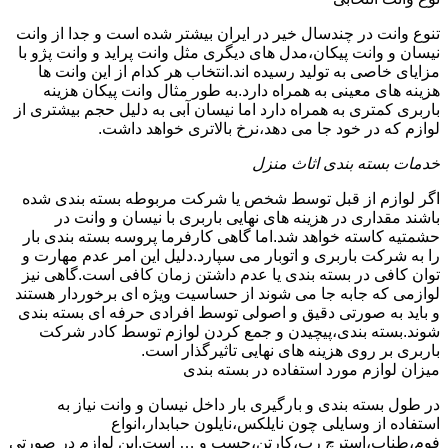
تنوع وانت در چندسال خیر در ایران بیشتر شده است و جدا از وانت
نیسان و وانت پیکان،مدل های دیگری مثل وانت پراید و وانت پژو با
مزایای خاصی به تولید رسیده اند.انتخاب هر کدام از این وانت ها
هزینه های معینی به همراه دارد.به طور مثال وانت پیکان هزینه
باربری کمتری به همراه دارد اما نیسان آبی به دلیل حجم بیشتری از
لوازم که در خود جا می دهد،نرخ بالاتری خواهد داشت.
خدمات بسته بندی اثاث منزل
اگر لوازم از قبل توسط شخص یا شرکت مربوطه بسته بندی شده
باشند مقداری در هزینه های نهایی باربری با نیسان و وانت در
حشمتیه کاسته خواهد شد.اما گاهی کارفرما پروسه بسته بندی بار
را به شرکت باربری و اتوبار می سپارد.دلیل این امر عدم مهارت و
توان کافی در بسته بندی یا عدم داشتن زمان کافی است.گاهی نیز
لوازمی که جابه جا می شوند از حساسیت ویژه ای برخوردار هستند
و باید به صورتی دقیق و اصولی توسط افرادی حرفه ای بسته بندی
شوند.بسته بندی،پیچیدن و جمع کردن لوازم توسط کادر شرکت
باربری بر روی هزینه های نهایی تاثیرگذار است.
میزان لوازم مورد استفاده در بسته بندی
در طول بسته بندی و بارگیری بار داخل نیسان و وانت نیاز به
استفاده از وسایلی چون نایلکس،نایلون حبابدار،انواع
فوم،طناب،استرچ رپ،کارتن،چسپ و … است.این لوازم در صورتی