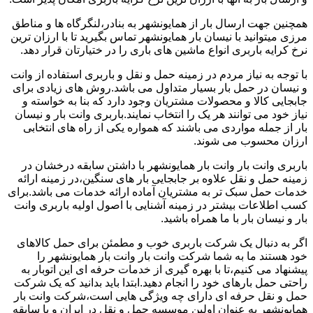
همچنین جهت ارسال بار از همایونشهر به بنادر،لنگرگاه ها و مناطق
مرزی میتوانید با نیسان بار همایونشهر تماس بگیرید تا با ارزان ترین
نرخ کرایه باربری انواع ماشین های باری را در ختیارتان قرار دهد.
با توجه به نیاز مردم در زمینه حمل و نقل و باربری استفاده از وانت
و نیسان در حمل بار بسیار متداول می باشد.روش های زیادی برای
جابجایی کالا و محصولات مشتریان وجود دارد که بنا به خواسته و
نیاز خود می توانند هر یک را انتخاب نمایند.باربری وانت بار و نیسان
بار از جمله مواردی می باشند که همواره یکی از راه های انتخابی
ارزان محسوب می شوند.
باربری وانت بار وانت بار همایونشهر با داشتن سابقه درخشان در
زمینه حمل و نقل علاوه بر جابجایی بار های سنگین،در زمینه ارائه
خدمات حمل سبک تر به مشتریان آماده ارائه خدمات می باشد.برای
کسب اطلاعات بیشتر در زمینه آشنایی با اصول اولیه باربری وانت
بار و نیسان بار با ما همراه باشید.
اگر به دنبال یک شرکت باربری خوب و مطمئن برای حمل کالاهای
خود هستند ما به شما شرکت وانت بار وانت بار همایونشهر را
پیشنهاد می کنیم،تا با بهره گیری از خدمات حرفه ای این اتوبار به
راحتی حمل بارهای خود را انجام دهید.ابتدا باید بدانید که یک شرکت
حمل و نقل حرفه ای دارای چه ویژگی هایی است،شرکت وانت بار
همایونشهر به عنوان اولین موسسه حمل و نقل در ایران و با سابقه