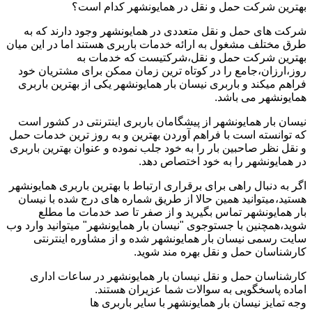
بهترین شرکت حمل و نقل در همایونشهر کدام است؟
شرکت های حمل و نقل متعددی در همایونشهر وجود دارند که به
طرق مختلف مشغول به ارائه خدمات باربری هستند اما در این میان
بهترین شرکت حمل و نقل،شرکتیست که خدمات به
روز،ارزان،جامع را در کوتاه ترین زمان ممکن برای مشتریان خود
فراهم میکند و باربری نیسان بار همایونشهر یکی از بهترین باربری
همایونشهر می باشد.
نیسان بار همایونشهر از پیشگامان باربری اینترنتی در کشور است
که توانسته است با فراهم آوردن بهترین و به روز ترین خدمات حمل
و نقل نظر صاحبین بار را به خود جلب نموده و عنوان بهترین باربری
در همایونشهر را به خود اختصاص دهد.
اگر به دنبال راهی برای برقراری ارتباط با بهترین باربری همایونشهر
هستید،میتوانید همین حالا از طریق شماره های درج شده با نیسان
بار همایونشهر تماس بگیرید و از صفر تا صد خدمات ما مطلع
شوید،همچنین با جستوجوی "نیسان بار همایونشهر" میتوانید وارد وب
سایت رسمی نیسان بار همایونشهر شده و از مشاوره اینترنتی
کارشناسان حمل و نقل بهره مند شوید.
کارشناسان حمل و نقل نیسان بار همایونشهر در ساعات اداری
اماده پاسخگویی به سوالات شما عزیران هستند.
وجه تمایز نیسان بار همایونشهر با سایر باربری ها