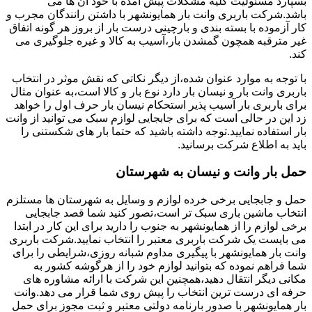
بسپارد مسئولیت کلیه مشکلات پیش آمده با خود آن ها می
باشد.شرکت باربری وانت بار همایونشهر با داشتن رانندگان مجرب و
کار آزموده با بسته بندی و بارچینی درست بار از بروز هر گونه اتفاق
غیر مترقبه همچون گمشدن بار،آسیب به کالا و غیره جلوگیری می
کند.
با توجه به موارد عنوان شده،از دیگر نکاتی که نقش موثر در انتخاب
باربری وانت بار و نیسان بار دارد نوع بار و کالا است،به عنوان مثال
برای باربری بار آسیب پذیر استحکام نیسان بار حرف اول را خواهد
زد این در حالی است که برای جابجایی لوازم سبک می توانید از وانت
بار استفاده نمایید.توجه داشته باشید که حتما بار های شکستنی را
باید به اطلاع شرکت برسانید.
حمل بار وانت و نیسان به شهرستان
حمل و جابجایی برخی خرده لوازم و وسایل به شهرستان ها مستلزم
انتخاب ماشین باری سبک تر است،تصور کنید شما قصد جابجایی
برخی لوازم را از همایونشهر به جنوب را دارید برای این کار در ابتدا
می بایست یک شرکت باربری معتبر را انتخاب نمایید.شرکت باربری
وانت بار همایونشهر با پیگیری مداوم شبانه روزی،شرایطی را برای
شما فراهم نموده که بتوانید لوازم خود را از هرگوشه کشور به
مکانی دیگر انتقال دهید،همچنین این شرکت با ارائه مشاوره های
حرفه ای درست ترین انتخاب را پیش روی شما قرار می دهد.وانت
بار همایونشهر با صدور بارنامه دولتی معتبر و ثبت مجوز برای حمل