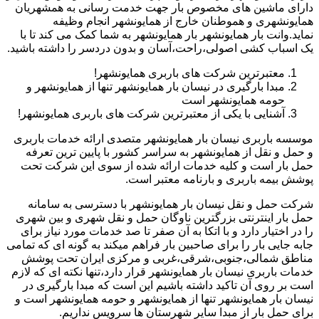
دارای ماشین های مخصوص بار جهت خدمت رسانی به همشهریان
همایونشهری و هموطنان خارج از همایونشهر انجام وظیفه
نماید.وانت بار همایونشهر بار همایونشهر به شما کمک می کند تا با
یک اسباب کشی اصولی،راحت،آسان و بدون دردسر را داشته باشید.
معتبرترین شرکت های باربری همایونشهر!
مبدا بارگیری در نیسان بار همایونشهر تنها از همایونشهر و
حومه همایونشهر است
آشنایی با یکی از معتبرترین شرکت های باربری همایونشهر!
موسسه باربری نیسان بار همایونشهر متصدی ارائه خدمات باربری
و حمل و نقل از همایونشهر به سراسر کشور با پایین ترین تعرفه
حمل بار است و کلیه خدمات ارائه شده از سوی این شرکت تحت
پوشش بیمه باربری و بارنامه معتبر است.
شرکت حمل و نقل نیسان بار همایونشهر با دسترسی به سامانه
حمل بار اینترنتی بزرگترین ناوگان حمل و نقل شهری و بین شهری
را در اختیار دارد و با اتکا به آن صفر تا صد خدمات مورد نیاز برای
جابه جایی بار را برای صاحبین بار فراهم میکند به گونه ای که تمامی
مناطق شمالی،جنوبی،شرقی،غربی و مرکزی ایران تحت پوشش
خدمات باربری نیسان بار همایونشهر قرار دارد،تنها نکته ای که لازم
است بر روی آن تاکید داشته باشیم این است که مبدا بارگیری در
نیسان بار همایونشهر تنها از همایونشهر و حومه همایونشهر است و
برای حمل بار از مبدا سایر شهرستان ها سرویس نداریم.