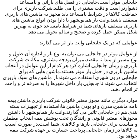
جابجایی موثر است،جابجایی در فصل های بارانی و نامساعد
دشوارتر است و دقت بیشتری را می طلبد.شرکت باربری برای
حفاظت کالاها در شرایط نامساعد باید مجهز به ماشین های باربری
مسقف باشند.وانت بار همایونشهر با دارا بودن انواع ماشین های
باربری مسقف بارهای شما در شرایط نامساعد جوی به بهترین
شکل ممکن حمل کرده و صحیح و سالم تحویل می دهد.
عواملی که در یک جابجایی وانت بار اثر می گذارند
از عوامل موثر در جابجایی می توان به نوع بار و اندازه آن،طول و
نوع مسیر از مبدا تا مقصد،میزان بودجه مشتری،امکانات شرکت
باربری و زمان جابجایی اشاره کرد.هر کدام از این عوامل در انتخاب
ماشین باربری در حمل بار موثر هستند.ماشین هایی که برای
جابجایی درون شهری استفاده می شوند،از ماشین های سبک باربری
انتخاب می شوند تا جابجایی بار داخل شهرها را به صرفه تر و راحت
تر انجام دهند.
موارد دیگری مانند مجوز معتبر قانونی شرکت باربری،داشتن بیمه
نامه ماشین،مدرن و نو بودن ماشین ها،استفاده از تجهیزات بسته
بندی هم در جابجایی تاثیر می گذارند.وانت بار همایونشهر با داشتن
مجوزهای معتبر قانونی و رانندگان تحت پوشش بیمه انتخاب مطمئن
و مناسب برای جابجایی بارها و کالاهای شما است.در صورت آسیب
به کالاها در زمان جابجایی پرداخت خسارت بر عهده شرکت بیمه
خواهد بود.