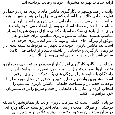
ارائه خدمات بهتر به مشتریان خود به رقابت پرداخته اند.
وانت بار همایونشهر با بکارگیری ماشین های باربری مدرن و حمل و
نقل،جابجایی کالاها و یا اسباب کشی منازل را در همایونشهر با هزینه
مناسب انجام می دهد.در جابجایی درون شهری ماشین باربری
متناسب با حجم و تعداد اسباب و وسایل انتخاب می شود.وانت ها
برای حمل بارهای سبک و اسباب کشی منازل درون شهرها بسیار
مناسب هستند.انتخاب ماشین باربری مناسب برای حمل و نقل
موفق از ویژگی های اصلی و مهم یک شرکت باربری حرفه ای
است.یک ماشین باربری خوب باید تجهیزات مربوط به بسته بندی بار
در زمان بارگیری و جابجایی را داشته باشد و از لحاظ فنی کاملا
سالم باشد تا در حین جابجایی ایمنی وسایل بالا باشد.
مشاوره رایگان،بکارگیری افراد کار آزموده در بسته بندی،چیدمان و
تخلیه بارها،ضمانت تحویل سالم و بدون نقص بارها و استفاده از
رانندگان با سابقه هم از ویژگی های یک شرکت باربری موفق
است.مشاورین وانت بار همایونشهر با حضور در محل مورد نظر با
توجه به حجم بار و مسافت جابجایی ماشین باربری مناسب را
انتخاب کرده و امکان یک جابجایی راحت و سریع را برای مشتریان
خود فراهم می کنند.
در پایان گفتنی است که شرکت باربری وانت بار همایونشهر با سابقه
درخشان و طولانی مدت در سال های اخیر توانسته جایگاه ویژه ای
در میان مشتریان به خود اختصاص دهد و علاوه بر ماشین های