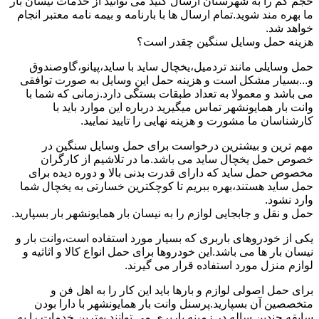
حجم کم را به شهرستان ارسال کنید می توانید از خدمات نیسان بار
ما بهره مند شوید.تمام ارسال ها با بارنامه و بیمه نامه معتبر انجام
خواهد شد.
هزینه حمل وسایل سنگین چقدر است؟
حمل وسایلی مانند تردمیل،یخچال ساید با ساید،پیانو،گاوصندوق
و...بسیار مشکل است و هزینه حمل این وسایل به صورت توافقی
می باشد و معمولا به تعداد طبقات بستگی دارد.زمانی که شما با
وانت بار همایونشهر تماس میگیرید درباره این موارد باید با
کارشناسان ما مشورت و هزینه نهایی را تایید نمایید.
مهم ترین و بیشترین درخواست برای حمل وسایل سنگین در
خصوص حمل یخچال ساید می باشد.ما در تلاشیم از کارگران
مخصوص حمل ساید که دارای قدرت بدنی بالا و دوره دیده برای
حمل ساید هستند،بهره ببریم تا کوچکترین خسارتی به یخچال شما
وارد نشود.
حمل و نقل و جابجایی لوازم را به نیسان بار همایونشهر بار بسپارید.
یکی از خودروهای باربری که بسیار مورد استفاده است،وانت بار و
نیسان بار ها می باشد.این خودروها برای حمل انواع کالا و اثاثیه و
لوازم منزل مورد استفاده قرار می گیرند.
برای حمل اصولی لوازم و بارها باید این کار را به اهل فن و
متخصصین آن بسپارید.پرسنل وانت بار همایونشهر با دارا بودن
سابقه چندین ساله در زمینه باربری می توانند بهترین خدمات را به