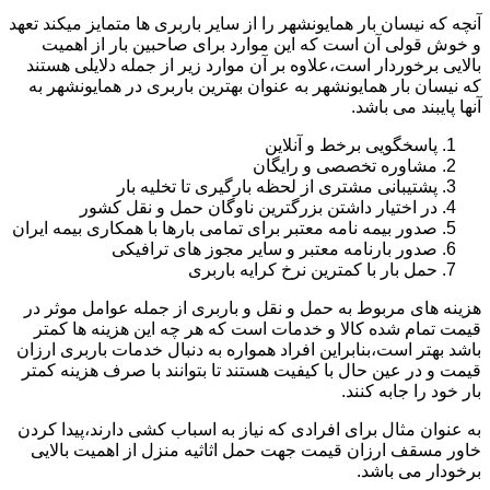
آنچه که نیسان بار همایونشهر را از سایر باربری ها متمایز میکند تعهد
و خوش قولی آن است که این موارد برای صاحبین بار از اهمیت
بالایی برخوردار است،علاوه بر آن موارد زیر از جمله دلایلی هستند
که نیسان بار همایونشهر به عنوان بهترین باربری در همایونشهر به
آنها پایبند می باشد.
پاسخگویی برخط و آنلاین
مشاوره تخصصی و رایگان
پشتیبانی مشتری از لحظه بارگیری تا تخلیه بار
در اختیار داشتن بزرگترین ناوگان حمل و نقل کشور
صدور بیمه نامه معتبر برای تمامی بارها با همکاری بیمه ایران
صدور بارنامه معتبر و سایر مجوز های ترافیکی
حمل بار با کمترین نرخ کرایه باربری
هزینه های مربوط به حمل و نقل و باربری از جمله عوامل موثر در
قیمت تمام شده کالا و خدمات است که هر چه این هزینه ها کمتر
باشد بهتر است،بنابراین افراد همواره به دنبال خدمات باربری ارزان
قیمت و در عین حال با کیفیت هستند تا بتوانند با صرف هزینه کمتر
بار خود را جابه کنند.
به عنوان مثال برای افرادی که نیاز به اسباب کشی دارند،پیدا کردن
خاور مسقف ارزان قیمت جهت حمل اثاثیه منزل از اهمیت بالایی
برخودار می باشد.