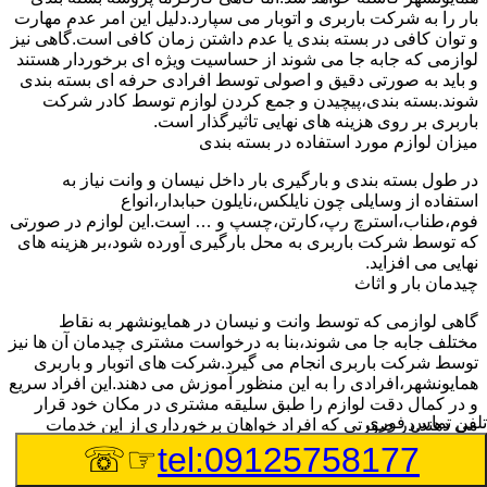
بار را به شرکت باربری و اتوبار می سپارد.دلیل این امر عدم مهارت
و توان کافی در بسته بندی یا عدم داشتن زمان کافی است.گاهی نیز
لوازمی که جابه جا می شوند از حساسیت ویژه ای برخوردار هستند
و باید به صورتی دقیق و اصولی توسط افرادی حرفه ای بسته بندی
شوند.بسته بندی،پیچیدن و جمع کردن لوازم توسط کادر شرکت
باربری بر روی هزینه های نهایی تاثیرگذار است.
میزان لوازم مورد استفاده در بسته بندی
در طول بسته بندی و بارگیری بار داخل نیسان و وانت نیاز به
استفاده از وسایلی چون نایلکس،نایلون حبابدار،انواع
فوم،طناب،استرچ رپ،کارتن،چسپ و … است.این لوازم در صورتی
که توسط شرکت باربری به محل بارگیری آورده شود،بر هزینه های
نهایی می افزاید.
چیدمان بار و اثاث
گاهی لوازمی که توسط وانت و نیسان در همایونشهر به نقاط
مختلف جابه جا می شوند،بنا به درخواست مشتری چیدمان آن ها نیز
توسط شرکت باربری انجام می گیرد.شرکت های اتوبار و باربری
همایونشهر،افرادی را به این منظور آموزش می دهند.این افراد سریع
و در کمال دقت لوازم را طبق سلیقه مشتری در مکان خود قرار
تلفن تماس فوری
می دهند.در صورتی که افراد خواهان برخورداری از این خدمات
باشند،باید هزینه های باربری بیشتری پرداخت کنند.
☞☏
tel:09125758177
تعداد کارگران درخواستی