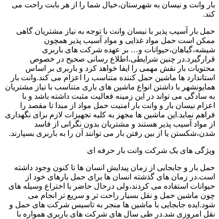
بار وانت و نیسان به شهرستان،خیال شما را از هر بابت راحت می
کند.
حمل بار آسیب پذیر با نیسان وانت با توجه به نیاز مشتریان گاهی
ممکن است حمل مواد غذایی و مواد آسیب پذیر همچون
شیشه،گیاهان،حیوانات و… بر عهده شرکت های باربری
قرارگیرد.در چنین شرایطی،اطلاع رسانی صحیح در خصوص
محتویات بار نقش مهمی را ایفا خواهد کرد و باربری بر اساس
استاندارد ها ماشین حمل کننده متناسب را اعزام می کند.وانت بار
همایونشهر با داشتن انواع ماشین های باری متناسب با نیاز مشتریان
به سادگی می تواند در این زمینه فعالیت مثبت داشته باشد و با
اعزام نیسان بار و وانت بار امنیت حمل مواد از مبدا تا مقصد را
فراهم نماید.این ماشین ها مجهز به کلیه تجهیزات لازم برای نگهداری
از مواد آسیب پذیر هستند و مشتریان بدون نگرانی از فاسد
شدن،شکستن یا از بین رفتن بار می توانند آن را به باربری بسپارند.
ویژگی های یک شرکت وانت بار حرفه ای
حمل بار و جابجایی از زمان پیدایش انسان ها تا کنون وجود داشته
است.در زمان های گذشته انسان ها برای حمل بارهای خود از
حیوانات استفاده می کردند،ولی درحال حاضر با اختراع وسیله های
چون ماشین حمل و نقل بسیار راحت تر و سریع تر انجام می
شود.ایده جابجایی با ماشین ها منجر به تاسیس شرکت های حمل و
نقل امروزی شد.در طی سال های شرکت های باربری همواره با