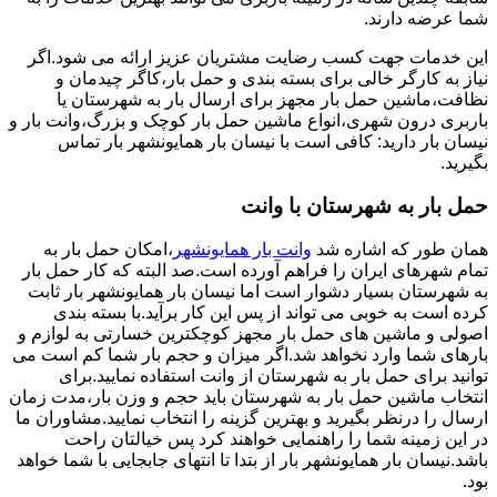
شما عرضه دارند.
این خدمات جهت کسب رضایت مشتریان عزیز ارائه می شود.اگر
نیاز به کارگر خالی برای بسته بندی و حمل بار،کاگر چیدمان و
نظافت،ماشین حمل بار مجهز برای ارسال بار به شهرستان یا
باربری درون شهری،انواع ماشین حمل بار کوچک و بزرگ،وانت بار و
نیسان بار دارید: کافی است با نیسان بار همایونشهر بار تماس
بگیرید.
حمل بار به شهرستان با وانت
همان طور که اشاره شد
وانت بار همایونشهر
،امکان حمل بار به
تمام شهرهای ایران را فراهم آورده است.صد البته که کار حمل بار
به شهرستان بسیار دشوار است اما نیسان بار همایونشهر بار ثابت
کرده است به خوبی می تواند از پس این کار برآید.با بسته بندی
اصولی و ماشین های حمل بار مجهز کوچکترین خسارتی به لوازم و
بارهای شما وارد نخواهد شد.اگر میزان و حجم بار شما کم است می
توانید برای حمل بار به شهرستان از وانت استفاده نمایید.برای
انتخاب ماشین حمل بار به شهرستان باید حجم و وزن بار،مدت زمان
ارسال را درنظر بگیرید و بهترین گزینه را انتخاب نمایید.مشاوران ما
در این زمینه شما را راهنمایی خواهند کرد پس خیالتان راحت
باشد.نیسان بار همایونشهر بار از بتدا تا انتهای جابجایی با شما خواهد
بود.