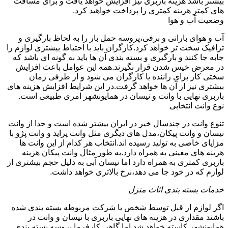
بیشتر باشد هزینه باربری نیز افزایش خواهد یافت و برای مسافت
های کمتر هزینه کمتری را پرداخت خواهید کرد.
وضعیت آب و هوا
آب و هوای بارانی و برفی،پروسه حمل بار را به لحاظ بارگیری و
ترافیک سخت تر خواهد کرد.کارگران باید با احتیاط بیشتری لوازم را
جابه جا کنند و بارگیری و بسته بندی آن ها باید به گونه ای باشد که
در معرض خیس شدن قرار نگیرند.همه این عوامل باعث افزایش
سختی کار برای راننده یا کارگران می شود و از طرفی زمان
بیشتری نیز از آن ها خواهد گرفت.در این شرایط افزایش هزینه های
باربری نهایی با وانت و نیسان در همایونشهر امری طبیعی است.
نوع وانت انتخابی
تنوع وانت در چندسال خیر در ایران بیشتر شده است و جدا از وانت
نیسان و وانت پیکان،مدل های دیگری مثل وانت پراید و وانت پژو با
مزایای خاصی به تولید رسیده اند.انتخاب هر کدام از این وانت ها
هزینه های معینی به همراه دارد.به طور مثال وانت پیکان هزینه
باربری کمتری به همراه دارد اما نیسان آبی به دلیل حجم بیشتری از
لوازم که در خود جا می دهد،نرخ بالاتری خواهد داشت.
خدمات بسته بندی اثاث منزل
اگر لوازم از قبل توسط شخص یا شرکت مربوطه بسته بندی شده
باشند مقداری در هزینه های نهایی باربری با نیسان و وانت در
همایونشهر کاسته خواهد شد.اما گاهی کارفرما پروسه بسته بندی