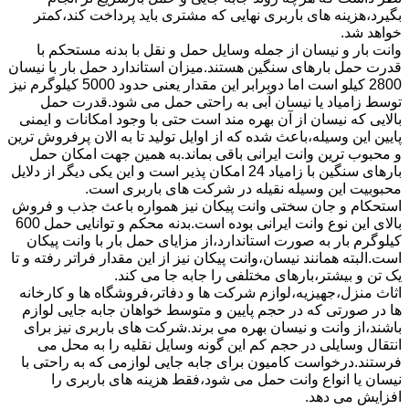
بگیرد،هزینه های باربری نهایی که مشتری باید پرداخت کند،کمتر
خواهد شد.
وانت بار و نیسان از جمله وسایل حمل و نقل با بدنه مستحکم با
قدرت حمل بارهای سنگین هستند.میزان استاندارد حمل بار با نیسان
2800 کیلو است اما دوبرابر این مقدار یعنی حدود 5000 کیلوگرم نیز
توسط زامیاد یا نیسان آبی به راحتی حمل می شود.قدرت حمل
بالایی که نیسان از آن بهره مند است حتی با وجود امکانات و ایمنی
پایین این وسیله،باعث شده که از اوایل تولید تا به الان پرفروش ترین
و محبوب ترین وانت ایرانی باقی بماند.به همین جهت امکان حمل
بارهای سنگین با زامیاد 24 امکان پذیر است و این یکی دیگر از دلایل
محبوبیت این وسیله نقیله در شرکت های باربری است.
استحکام و جان سختی وانت پیکان نیز همواره باعث جذب و فروش
بالای این نوع وانت ایرانی بوده است.بدنه محکم و توانایی حمل 600
کیلوگرم بار به صورت استاندارد،از مزایای حمل بار با وانت پیکان
است.البته همانند نیسان،وانت پیکان نیز از این مقدار فراتر رفته و تا
یک تن و بیشتر،بارهای مختلفی را جابه جا می کند.
اثاث منزل،جهیزیه،لوازم شرکت ها و دفاتر،فروشگاه ها و کارخانه
ها در صورتی که در حجم پایین و متوسط خواهان جابه جایی لوازم
باشند،از وانت و نیسان بهره می برند.شرکت های باربری نیز برای
انتقال وسایلی در حجم کم این گونه وسایل نقلیه را به محل می
فرستند.درخواست کامیون برای جابه جایی لوازمی که به راحتی با
نیسان یا انواع وانت حمل می شود،فقط هزینه های باربری را
افزایش می دهد.