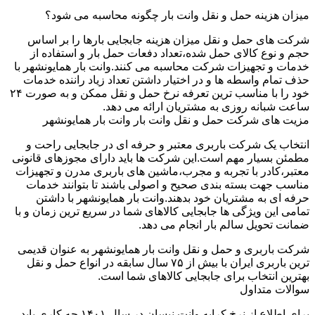
میزان هزینه حمل و نقل وانت بار چگونه محاسبه می شود؟
شرکت های حمل و نقل میزان هزینه جابجایی بارها را بر اساس
حجم و نوع کالای حمل شده،تعداد دفعات حمل بار و استفاده از
خدمات و تجهیزات شرکت محاسبه می کنند.وانت بار همایونشهر با
حذف تمام واسطه ها و در اختیار داشتن تعداد زیاد راننده خدمات
خود را با مناسب ترین تعرفه نرخ حمل و نقل ممکن و به صورت ۲۴
ساعت شبانه روزی به مشتریان ارائه می دهد.
مزیت های شرکت حمل و نقل وانت بار وانت بار همایونشهر
انتخاب یک شرکت باربری معتبر و حرفه ای در جابجایی راحت و
مطمئن بسیار مهم است.این شرکت ها باید دارای مجوزهای قانونی
معتبر،کادر با تجربه و مجرب،ماشین های باربری مدرن و تجهیزات
مناسب جهت بسته بندی صحیح و اصولی باشند تا بتوانند خدمات
حرفه ای به مشتریان خود بدهند.وانت بار همایونشهر با داشتن
تمامی این ویژگی ها جابجایی کالاهای شما در سریع ترین زمان و با
ضمانت تحویل سالم بار انجام می دهد.
شرکت باربری و حمل و نقل وانت بار همایونشهر به عنوان قدیمی
ترین باربری ایران با بیش از ۷۵ سال سابقه در انواع حمل و نقل
بهترین انتخاب برای جابجایی کالاهای شما است.
سوالات متداول
برای اطلاع از نرخ کرایه وانت نیسان در سال ۱۴۰۱ چه کاری باید