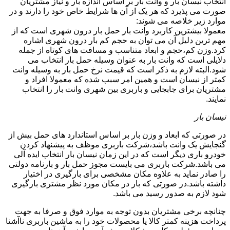
انتخاب نیسان بار و وانت بار بر اساس اندازه بار و نیاز مشتریان
صورت می پذیرد که هر یک از آن ها شرایط خاص خود را دارند و در
موارد زیر خلاصه می شوند:
معمولا بیشترین کاربرد وانت بار حمل بار درون شهری است که از
مهم ترین دلیل آن می توان به حجم کم بار درون شهری اشاره
کرد.وزن کم،حجم و ابعاد متناسب و مسافت های کوتاه از جمله
دلایلی است که وانت بار به عنوان وسیله حمل بار انتخاب می
شود.البته لازم به ذکر است که قیمت نرخ حمل بار به وسیله وانت
کمتر از نیسان است و همین امر سبب شده که معمولا افراد و
مشتریان برای جابجایی و باربری بین شهری وانت بار را انتخاب
نمایند.
نیسان بار
در صورتی که ابعاد و وزن بار بر اساس استاندارد های حمل بیش از
گنجایش یک وانت باشد،شرکت باربری موظف به پیشنهاد کردن
خودرو باری دیگر است که در این زمان نیسان بار انتخاب ایده آلی
می باشد.شرکت باربری می بایست مجوز حمل بار و بارنامه دولتی
را صادر نماید به علاوه مکان مشخصی برای بارگیری در اختیار
داشته باشد.در صورتی که بار در مکان مورد نظر مشتری بارگیری
شود لازم به صدور رسید می باشد.
چنانچه برخی مشتریان بدون توجه به موارد فوق و صرفا به جهت
پرداخت هزینه کمتر کالا یا محصولات خود را به ماشین باربری ناآشنا