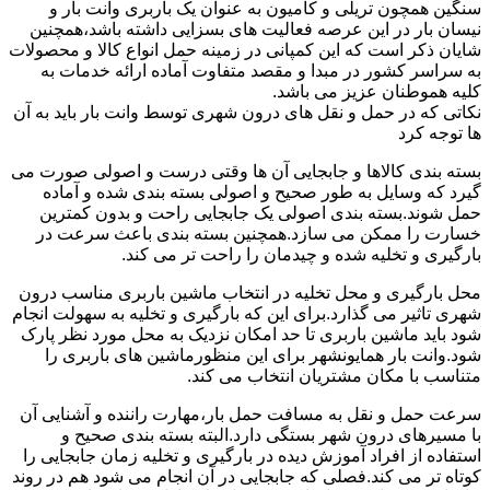
سنگین همچون تریلی و کامیون به عنوان یک باربری وانت بار و
نیسان بار در این عرصه فعالیت های بسزایی داشته باشد،همچنین
شایان ذکر است که این کمپانی در زمینه حمل انواع کالا و محصولات
به سراسر کشور در مبدا و مقصد متفاوت آماده ارائه خدمات به
کلیه هموطنان عزیز می باشد.
نکاتی که در حمل و نقل های درون شهری توسط وانت بار باید به آن
ها توجه کرد
بسته بندی کالاها و جابجایی آن ها وقتی درست و اصولی صورت می
گیرد که وسایل به طور صحیح و اصولی بسته بندی شده و آماده
حمل شوند.بسته بندی اصولی یک جابجایی راحت و بدون کمترین
خسارت را ممکن می سازد.همچنین بسته بندی باعث سرعت در
بارگیری و تخلیه شده و چیدمان را راحت تر می کند.
محل بارگیری و محل تخلیه در انتخاب ماشین باربری مناسب درون
شهری تاثیر می گذارد.برای این که بارگیری و تخلیه به سهولت انجام
شود باید ماشین باربری تا حد امکان نزدیک به محل مورد نظر پارک
شود.وانت بار همایونشهر برای این منظورماشین های باربری را
متناسب با مکان مشتریان انتخاب می کند.
سرعت حمل و نقل به مسافت حمل بار،مهارت راننده و آشنایی آن
با مسیرهای درون شهر بستگی دارد.البته بسته بندی صحیح و
استفاده از افراد آموزش دیده در بارگیری و تخلیه زمان جابجایی را
کوتاه تر می کند.فصلی که جابجایی در آن انجام می شود هم در روند