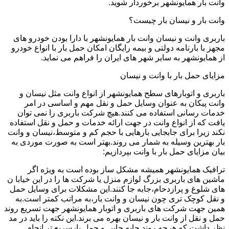
وانت بار همایونشهر برخوردار شوید.
وانت بار و نیسان بار چیست؟
باربری وانت و نیسان وانت بار همایونشهر با دارا بودن خودرو های
مجهز با بارنامه دولتی و بیمه رایگان امکان حمل بار با انواع خودرو
از همایونشهر به سایر شهر های ایران را فراهم می نماید.
مزایای حمل بار با وانت و نیسان
باربری و اتوبارهای سطح همایونشهر از انواع وانت مثل نیسان و
وانت پیکان به عنوان وسایل حمل و نقل مهم و اساسی در امر
خدمات رسانی استفاده می کنند.هیچ شرکت باربری را نمی توان
یافت که از انواع وانت در جهت ارائه خدمات و حمل و نقل استفاده
نکند زیرا برای جابجایی بارهایی با حجم کم و متوسط،نیسان و وانت
بار بهترین وسیله به شمار می روند.بهتر است به صورت موردی به
بیان مزایای حمل بار با وانت بپردازیم:
ترافیک همایونشهر همیشه مشکل ساز بوده است به ویژه اگر
ماشین های باربری بزرگ لوازم منزل یا شرکت ها را در این خیابا ن
های شلوغ و پرازدحام،جابه جا کنند.این مشکلات برای وسایل حمل
و نقل کوچک تری چون نیسان و وانت بار،به مراتب کمتر است.به
همین جهت شرکت های باربری و اتوبار همایونشهر جهت تسریع روند
حمل و نقل از وانت بار و نیسان بهره می برند.این نکته را باید در مد
نظر داشت که هرچه روند جابه جایی و حمل بارسریع تر انجام