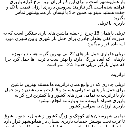
بار همایونشهر است و برای این کار ارزان ترین نرخ کرایه باربری
فراهم شده است،اگر نیازمند سرویس باربری ارزان قیمت با تک و
جفت هستید،میتوانید همین حالا با نیسان بار همایونشهر تماس
بگیرید.
باربری با تریلی
تریلی یا همان 18 چرخ از جمله ماشین های باری سنگین است که به
صورت کفی،بغلدار،چادری برای حمل بار شهری و بین شهری مورد
استفاده قرار میگیرد.
تریلی ها باری حمل بار های 22 تنی بهترین گزینه هستند به ویژه
بارهایی که ابعاد بزرگی دارند را بهتر است با تریلی ها حمل کرد چرا
که طول بارگیر تریلی حدودا 12.5 متر است.
ترانزیت
تریلی چادری که در واقع همان ترانزیت ها هستند بهترین ماشین
برای حمل بار های صادراتی هستند و قابلیت پلمپ شدن دارند.حمل
بار با ترانزیت به تمامی مرز های کشور و با کمترین نرخ کرایه
باربری همراه با بیمه نامه و بارنامه انجام میشود.
باربری ارزان به سراسر کشور
تمامی شهرستان های کوچک و بزرگ کشور از شمال تا جنوب،شرق
تا غرب تحت پوشش خدمات باربری نیسان بار همایونشهر قرار دارد
و ارسال بار به آنها با ارزان ترین نرخ کرایه باربری امکان پذیر است.