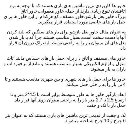
خاور ها کاربردی ترین ماشین های باری هستند که با توجه به نوع
اتاقشان تنوع زیادی دارند از جمله خاور معمولی،خاور اتاق
بزرگ،خاور بغل بازشو،خاور مسقف کع هرکدام از این خاور ها برای
حمل بار های خاصی مورد استفاده قرار میگیرند.
به عنوان مثال خاور بغل بازشو برای بار های سنگین که بلند کردن
آنها با دست سخت است،بسیار مناسب هستند چرا که با باز شدن
بغل های آن میتوان بار را به راحتی توسط لیفتراک درون آن قرار
داد.
خاور های مسقف و اتاق دار برای حمل بار های حساس مانند اثاث
منزل و لوازم الکتریکی بسیار مناسب هستند و مانع از برخورد آب و
باران به بار میشوند.
خاور ها برای حمل بار های شهری و بین شهری مناسب هستنند و تا
4 تن بار را به راحتی حمل میکنند.
ابعاد بارگیر خاور ها به طور متوسط برابر است با 4.5*2 متر و تا
ارتفاع 2.5 تا 2.7 متر بار را به راحتی میتوان روی آنها قرار داد.
حمل بار با تک و جفت
تک و جفت از قدیمی ترین ماشین های باری هستند که به عنوان بنز
6 چرخ و 10 چرخ شناخته میشوند.