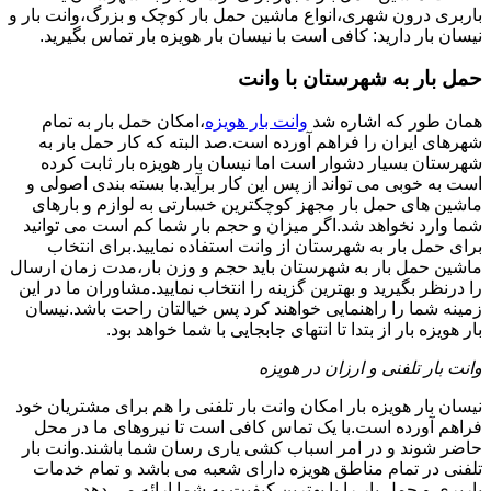
باربری درون شهری،انواع ماشین حمل بار کوچک و بزرگ،وانت بار و
نیسان بار دارید: کافی است با نیسان بار هویزه بار تماس بگیرید.
حمل بار به شهرستان با وانت
همان طور که اشاره شد
وانت بار هویزه
،امکان حمل بار به تمام
شهرهای ایران را فراهم آورده است.صد البته که کار حمل بار به
شهرستان بسیار دشوار است اما نیسان بار هویزه بار ثابت کرده
است به خوبی می تواند از پس این کار برآید.با بسته بندی اصولی و
ماشین های حمل بار مجهز کوچکترین خسارتی به لوازم و بارهای
شما وارد نخواهد شد.اگر میزان و حجم بار شما کم است می توانید
برای حمل بار به شهرستان از وانت استفاده نمایید.برای انتخاب
ماشین حمل بار به شهرستان باید حجم و وزن بار،مدت زمان ارسال
را درنظر بگیرید و بهترین گزینه را انتخاب نمایید.مشاوران ما در این
زمینه شما را راهنمایی خواهند کرد پس خیالتان راحت باشد.نیسان
بار هویزه بار از بتدا تا انتهای جابجایی با شما خواهد بود.
وانت بار تلفنی و ارزان در هویزه
نیسان بار هویزه بار امکان وانت بار تلفنی را هم برای مشتریان خود
فراهم آورده است.با یک تماس کافی است تا نیروهای ما در محل
حاضر شوند و در امر اسباب کشی یاری رسان شما باشند.وانت بار
تلفنی در تمام مناطق هویزه دارای شعبه می باشد و تمام خدمات
باربری و حمل بار را با بهترین کیفیت به شما ارائه می دهد.