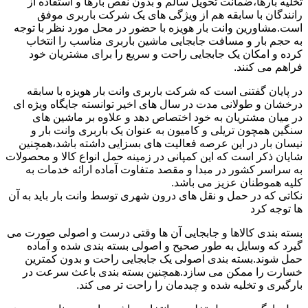
تخلیه بارها،ضمانت تحویل سالم و بدون نقص بارها و استفاده از
رانندگان با سابقه هم از ویژگی های یک شرکت باربری موفق
است.مشاورین وانت بار هویزه با حضور در محل مورد نظر با توجه
به حجم بار و مسافت جابجایی ماشین باربری مناسب را انتخاب
کرده و امکان یک جابجایی راحت و سریع را برای مشتریان خود
فراهم می کنند.
در پایان گفتنی است که شرکت باربری وانت بار هویزه با سابقه
درخشان و طولانی مدت در سال های اخیر توانسته جایگاه ویژه ای
در میان مشتریان به خود اختصاص دهد و علاوه بر ماشین های
سنگین همچون تریلی و کامیون به عنوان یک باربری وانت بار و
نیسان بار در این عرصه فعالیت های بسزایی داشته باشد،همچنین
شایان ذکر است که این کمپانی در زمینه حمل انواع کالا و محصولات
به سراسر کشور در مبدا و مقصد متفاوت آماده ارائه خدمات به
کلیه هموطنان عزیز می باشد.
نکاتی که در حمل و نقل های درون شهری توسط وانت بار باید به آن
ها توجه کرد
بسته بندی کالاها و جابجایی آن ها وقتی درست و اصولی صورت می
گیرد که وسایل به طور صحیح و اصولی بسته بندی شده و آماده
حمل شوند.بسته بندی اصولی یک جابجایی راحت و بدون کمترین
خسارت را ممکن می سازد.همچنین بسته بندی باعث سرعت در
بارگیری و تخلیه شده و چیدمان را راحت تر می کند.