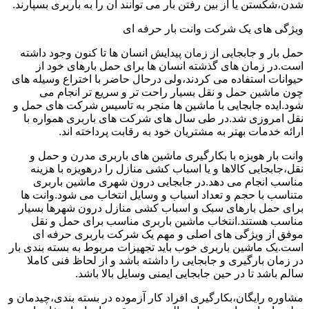
شدن،شکستن یا از بین رفتن بار می توانند آن را به باربری بسپارند.
ویژگی های یک شرکت وانت بار حرفه ای
حمل بار و جابجایی از زمان پیدایش انسان ها تا کنون وجود داشته
است.در زمان های گذشته انسان ها برای حمل بارهای خود از
حیوانات استفاده می کردند،ولی درحال حاضر با اختراع وسیله های
چون ماشین حمل و نقل بسیار راحت تر و سریع تر انجام می
شود.ایده جابجایی با ماشین ها منجر به تاسیس شرکت های حمل و
نقل امروزی شد.در طی سال های شرکت های باربری همواره با
ارائه خدمات بهتر به مشتریان خود به رقابت پرداخته اند.
وانت بار هویزه با بکارگیری ماشین های باربری مدرن و حمل و
نقل،جابجایی کالاها و یا اسباب کشی منازل را درهویزه با هزینه
مناسب انجام می دهد.در جابجایی درون شهری ماشین باربری
متناسب با حجم و تعداد اسباب و وسایل انتخاب می شود.وانت ها
برای حمل بارهای سبک و اسباب کشی منازل درون شهرها بسیار
مناسب هستند.انتخاب ماشین باربری مناسب برای حمل و نقل
موفق از ویژگی های اصلی و مهم یک شرکت باربری حرفه ای
است.یک ماشین باربری خوب باید تجهیزات مربوط به بسته بندی بار
در زمان بارگیری و جابجایی را داشته باشد و از لحاظ فنی کاملا
سالم باشد تا در حین جابجایی ایمنی وسایل بالا باشد.
مشاوره رایگان،بکارگیری افراد کار آزموده در بسته بندی،چیدمان و