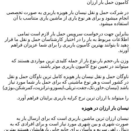
کامیون حمل بار ارزان
در شرکت حمل و نقل نیسان بار هویزه باربری به صورت تخصصی
انجام میشود و برای هر نوع باری از ماشین باری متناسب با آن
استفاده میشود.
بنابراین جهت درخواست سرویس حمل بار لازم است تمامی
اطلاعات مربوط به بار را در اختیار کارشناسان حمل و نقل ما قرار
دهید تا بتوانند بهترین کامیون باربری را برای شما عزیزان فراهم
آورند.
وزن بار،حجم بار،نوع بار از جمله کلیدی ترین مواردی هستند که
میتوانند در تعیین نوع کامیون باربری موثر باشند.
ناوگان حمل و نقل نیسان بار هویزه کامل ترین ناوگان حمل و نقل
در کشور است و هر نوع ماشینی که برای حمل بار شما مورد نیاز
باشد (نیسان،خاور،تک،جفت،تریلی،ایسوزو،ترانزیت،کمرشکن،بوژی)
را میتواند با ارزان ترین نرخ کرایه باربری برایتان فراهم آورد.
نیسان بار ارزان در هویزه
نیسان ارزان ترین ماشین باربری است که برای ارسال بار به
صورت شهری و بین شهری مورد نیاز است و برای افرادی که به
دنبال راهی سریع و وآسان برای جابه جایی بارهایشان هستند بهترین