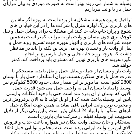
وسیله به شمار می روند.بهتر است به صورت موردی به بیان مزایای
حمل بار با وانت بپردازیم:
ترافیک هویزه همیشه مشکل ساز بوده است به ویژه اگر ماشین
های باربری بزرگ لوازم منزل یا شرکت ها را در این خیابا ن های
شلوغ و پرازدحام،جابه جا کنند.این مشکلات برای وسایل حمل و نقل
کوچک تری چون نیسان و وانت بار،به مراتب کمتر است.به همین
جهت شرکت های باربری و اتوبار هویزه جهت تسریع روند حمل و
نقل از وانت بار و نیسان بهره می برند.این نکته را باید در مد نظر
داشت که هرچه روند جابه جایی و حمل بارسریع تر انجام
بگیرد،هزینه های باربری نهایی که مشتری باید پرداخت کند،کمتر
خواهد شد.
وانت بار و نیسان از جمله وسایل حمل و نقل با بدنه مستحکم با
قدرت حمل بارهای سنگین هستند.میزان استاندارد حمل بار با نیسان
2800 کیلو است اما دوبرابر این مقدار یعنی حدود 5000 کیلوگرم نیز
توسط زامیاد یا نیسان آبی به راحتی حمل می شود.قدرت حمل
بالایی که نیسان از آن بهره مند است حتی با وجود امکانات و ایمنی
پایین این وسیله،باعث شده که از اوایل تولید تا به الان پرفروش ترین
و محبوب ترین وانت ایرانی باقی بماند.به همین جهت امکان حمل
بارهای سنگین با زامیاد 24 امکان پذیر است و این یکی دیگر از دلایل
محبوبیت این وسیله نقیله در شرکت های باربری است.
استحکام و جان سختی وانت پیکان نیز همواره باعث جذب و فروش
بالای این نوع وانت ایرانی بوده است.بدنه محکم و توانایی حمل 600
کیلوگرم بار به صورت استاندارد،از مزایای حمل بار با وانت پیکان