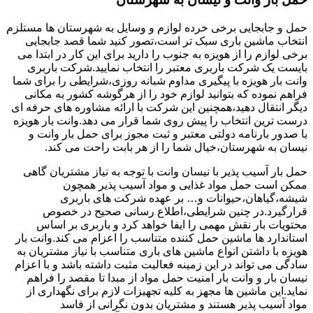
حمل و جابجایی برخی خرده لوازم و وسایل به شهرستان ها مستلزم
انتخاب ماشین باری سبک تر است،تصور کنید شما قصد جابجایی
برخی لوازم را از هویزه به جنوب را دارید برای این کار در ابتدا می
بایست یک شرکت باربری معتبر را انتخاب نمایید.شرکت باربری
وانت بار هویزه با پیگیری مداوم شبانه روزی،شرایطی را برای شما
فراهم نموده که بتوانید لوازم خود را از هرگوشه کشور به مکانی
دیگر انتقال دهید،همچنین این شرکت با ارائه مشاوره های حرفه ای
درست ترین انتخاب را پیش روی شما قرار می دهد.وانت بار هویزه
با صدور بارنامه دولتی معتبر و ثبت مجوز برای حمل بار وانت و
نیسان به شهرستان،خیال شما را از هر بابت راحت می کند.
حمل بار آسیب پذیر با نیسان وانت با توجه به نیاز مشتریان گاهی
ممکن است حمل مواد غذایی و مواد آسیب پذیر همچون
شیشه،گیاهان،حیوانات و… بر عهده شرکت های باربری
قرارگیرد.در چنین شرایطی،اطلاع رسانی صحیح در خصوص
محتویات بار نقش مهمی را ایفا خواهد کرد و باربری بر اساس
استاندارد ها ماشین حمل کننده متناسب را اعزام می کند.وانت بار
هویزه با داشتن انواع ماشین های باری متناسب با نیاز مشتریان به
سادگی می تواند در این زمینه فعالیت مثبت داشته باشد و با اعزام
نیسان بار و وانت بار امنیت حمل مواد از مبدا تا مقصد را فراهم
نماید.این ماشین ها مجهز به کلیه تجهیزات لازم برای نگهداری از
مواد آسیب پذیر هستند و مشتریان بدون نگرانی از فاسد