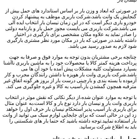
در صورتی که ابعاد و وزن بار بر اساس استاندارد های حمل بیش از
گنجایش یک وانت باشد،شرکت باربری موظف به پیشنهاد کردن
خودرو باری دیگر است که در این زمان نیسان بار انتخاب ایده آلی
می باشد.شرکت باربری می بایست مجوز حمل بار و بارنامه دولتی
را صادر نماید به علاوه مکان مشخصی برای بارگیری در اختیار
داشته باشد.در صورتی که بار در مکان مورد نظر مشتری بارگیری
شود لازم به صدور رسید می باشد.
چنانچه برخی مشتریان بدون توجه به موارد فوق و صرفا به جهت
پرداخت هزینه کمتر کالا یا محصولات خود را به ماشین باربری ناآشنا
بسپارد مسئولیت کلیه مشکلات پیش آمده با خود آن ها می
باشد.شرکت باربری وانت بار هویزه با داشتن رانندگان مجرب و کار
آزموده با بسته بندی و بارچینی درست بار از بروز هر گونه اتفاق غیر
مترقبه همچون گمشدن بار،آسیب به کالا و غیره جلوگیری می کند.
با توجه به موارد عنوان شده،از دیگر نکاتی که نقش موثر در انتخاب
باربری وانت بار و نیسان بار دارد نوع بار و کالا است،به عنوان مثال
برای باربری بار آسیب پذیر استحکام نیسان بار حرف اول را خواهد
زد این در حالی است که برای جابجایی لوازم سبک می توانید از وانت
بار استفاده نمایید.توجه داشته باشید که حتما بار های شکستنی را
باید به اطلاع شرکت برسانید.
حمل بار وانت و نیسان به شهرستان