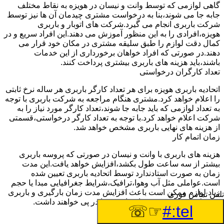
گاهی لوازمی که توسط وانت و نیسان در هویزه به نقاط مختلف
جابه جا می شوند،بنا به درخواست مشتری چیدمان آن ها نیز توسط
شرکت باربری انجام می گیرد.شرکت های اتوبار و باربری
هویزه،افرادی را به این منظور آموزش می دهند.این افراد سریع و در
کمال دقت لوازم را طبق سلیقه مشتری در مکان خود قرار می
دهند.در صورتی که افراد خواهان برخورداری از این خدمات
باشند،باید هزینه های باربری بیشتری پرداخت کنند.
تعداد کارگران درخواستی
اتحادیه باربری هویزه برای هر تعداد کارگر باربری هر ساله نرخ ثابتی
را اعلام خواهد کرد.مشتری هنگام مراجعه به شرکت باربری با توجه
به تعداد لوازمی که باید جابه جا شوند،تعداد کارگر مورد نیاز را به
شرکت اعلام خواهد کرد.با توجه به تعداد کارگر درخواستی،قسمتی
از هزینه های نهایی باربری مشخص خواهد شد.
زمان اتمام کار
هزینه های باربری با وانت و نیسان در صورتی که پروسه باربری
بیشتر از سه ساعت طول بکشد،افزایش خواهد یافت.این مدت
زمان به صورت استادندارد توسط اتحادیه باربری تعیین شده
است.عواملی مثل آب وهوا،ترافیک،شرایط جغرافیایی مبدا یا حجم
زیاد لوازم ممکن است باعث افزایش مدت زمان بارگیری و باربری
تلفن تماس فوری
شوند که افزایش هزینه های باربری را در پی خواهند داشت.
☞☏
tel:#
تعداد طبقات ساختمان مبدا و مقصد