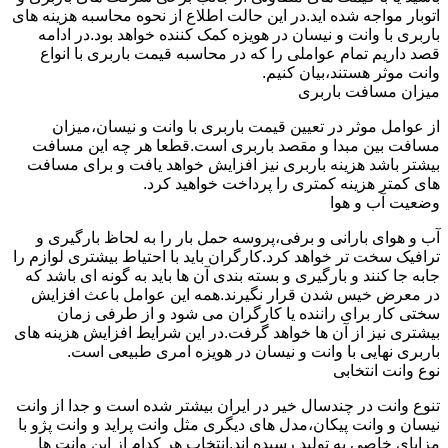
اتوبار مواجه شده اید.در این حالت اطلاع از نحوه محاسبه هزینه های
باربری با وانت و نیسان در هویزه کمک کننده خواهد بود.در ادامه
قصد داریم تمام عواملی را که در محاسبه قیمت باربری با انواع
وانت موثر هستند،بیان کنیم.
میزان مسافت باربری
از عوامل موثر در تعیین قیمت باربری با وانت و نیسان،میزان
مسافت بین مبدا و مقصد باربری است.قطعا هر چه این مسافت
بیشتر باشد هزینه باربری نیز افزایش خواهد یافت و برای مسافت
های کمتر هزینه کمتری را پرداخت خواهید کرد.
وضعیت آب و هوا
آب و هوای بارانی و برفی،پروسه حمل بار را به لحاظ بارگیری و
ترافیک سخت تر خواهد کرد.کارگران باید با احتیاط بیشتری لوازم را
جابه جا کنند و بارگیری و بسته بندی آن ها باید به گونه ای باشد که
در معرض خیس شدن قرار نگیرند.همه این عوامل باعث افزایش
سختی کار برای راننده یا کارگران می شود و از طرفی زمان
بیشتری نیز از آن ها خواهد گرفت.در این شرایط افزایش هزینه های
باربری نهایی با وانت و نیسان در هویزه امری طبیعی است.
نوع وانت انتخابی
تنوع وانت در چندسال خیر در ایران بیشتر شده است و جدا از وانت
نیسان و وانت پیکان،مدل های دیگری مثل وانت پراید و وانت پژو با
مزایای خاصی به تولید رسیده اند.انتخاب هر کدام از این وانت ها