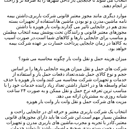
انتخاب می شوند تا جابجایی بار داخل شهرها را به صرفه تر و راحت
تر انجام دهند.
موارد دیگری مانند مجوز معتبر قانونی شرکت باربری،داشتن بیمه
نامه ماشین،مدرن و نو بودن ماشین ها،استفاده از تجهیزات بسته
بندی هم در جابجایی تاثیر می گذارند.وانت بار هویزه با داشتن
مجوزهای معتبر قانونی و رانندگان تحت پوشش بیمه انتخاب مطمئن
و مناسب برای جابجایی بارها و کالاهای شما است.در صورت آسیب
به کالاها در زمان جابجایی پرداخت خسارت بر عهده شرکت بیمه
خواهد بود.
میزان هزینه حمل و نقل وانت بار چگونه محاسبه می شود؟
شرکت های حمل و نقل میزان هزینه جابجایی بارها را بر اساس
حجم و نوع کالای حمل شده،تعداد دفعات حمل بار و استفاده از
خدمات و تجهیزات شرکت محاسبه می کنند.وانت بار هویزه با حذف
تمام واسطه ها و در اختیار داشتن تعداد زیاد راننده خدمات خود را با
مناسب ترین تعرفه نرخ حمل و نقل ممکن و به صورت ۲۴ ساعت
شبانه روزی به مشتریان ارائه می دهد.
مزیت های شرکت حمل و نقل وانت بار وانت بار هویزه
انتخاب یک شرکت باربری معتبر و حرفه ای در جابجایی راحت و
مطمئن بسیار مهم است.این شرکت ها باید دارای مجوزهای قانونی
معتبر،کادر با تجربه و مجرب،ماشین های باربری مدرن و تجهیزات
مناسب جهت بسته بندی صحیح و اصولی باشند تا بتوانند خدمات