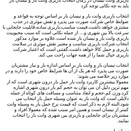
باربری وانت نیسان در زمان انتخاب باربری وانت بار و نیسان بار
باید به چه نکاتی توجه کرد
انتخاب باربری وانت بار و نیسان بار بر اساس توجه به قواعد و
ضوابط خاص شرکت صورت می پذیرد و نقش موثری در جذب
مشتری خواهد داشت.قیمت مناسب،باربری ساده،قابلیت جابجایی با
سرعت بالا بین شهری و… از جمله نکاتی است که سبب محبوبیت
باربری وانت بار و نیسان بار شده است.علاوه بر موارد مذکور
انتخاب شرکت باربری مناسب و معتبر نقش موثری در سلامت
باربری و حمل کالا خواهد داشت،گفتنی است که اعتبار شرکت
باربری خیال شما را از همه جهات راحت می کند.
انتخاب نیسان بار و وانت بار بر اساس اندازه بار و نیاز مشتریان
صورت می پذیرد که هر یک از آن ها شرایط خاص خود را دارند و در
موارد زیر خلاصه می شوند:
معمولا بیشترین کاربرد وانت بار حمل بار درون شهری است که از
مهم ترین دلیل آن می توان به حجم کم بار درون شهری اشاره
کرد.وزن کم،حجم و ابعاد متناسب و مسافت های کوتاه از جمله
دلایلی است که وانت بار به عنوان وسیله حمل بار انتخاب می
شود.البته لازم به ذکر است که قیمت نرخ حمل بار به وسیله وانت
کمتر از نیسان است و همین امر سبب شده که معمولا افراد و
مشتریان برای جابجایی و باربری بین شهری وانت بار را انتخاب
نمایند.
نیسان بار