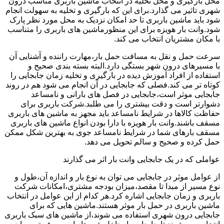
محل بارگیری و محل تخلیه در انتخاب ماشین باربری مناسب درون
شهری تاثیر می گذارد.برای این که بارگیری و تخلیه به سهولت انجام
شود باید ماشین باربری تا حد امکان نزدیک به محل مورد نظر پارک
شود.وانت بار هویزه برای این منظورماشین های باربری را متناسب
با مکان مشتریان انتخاب می کند.
سرعت حمل و نقل به مسافت حمل بار،مهارت راننده و آشنایی آن
با مسیرهای درون شهر بستگی دارد.البته بسته بندی صحیح و
استفاده از افراد آموزش دیده در بارگیری و تخلیه زمان جابجایی را
کوتاه تر می کند.فصلی که جابجایی در آن انجام می شود هم در روند
جابجایی موثر است،جابجایی در فصل های بارانی و نامساعد
دشوارتر است و دقت بیشتری را می طلبد.شرکت باربری برای
حفاظت کالاها در شرایط نامساعد باید مجهز به ماشین های باربری
مسقف باشند.وانت بار هویزه با دارا بودن انواع ماشین های باربری
مسقف بارهای شما در شرایط نامساعد جوی به بهترین شکل ممکن
حمل کرده و صحیح و سالم تحویل می دهد.
عواملی که در یک جابجایی وانت بار اثر می گذارند
از عوامل موثر در جابجایی می توان به نوع بار و اندازه آن،طول و
نوع مسیر از مبدا تا مقصد،میزان بودجه مشتری،امکانات شرکت
باربری و زمان جابجایی اشاره کرد.هر کدام از این عوامل در انتخاب
ماشین باربری در حمل بار موثر هستند.ماشین هایی که برای
جابجایی درون شهری استفاده می شوند،از ماشین های سبک باربری