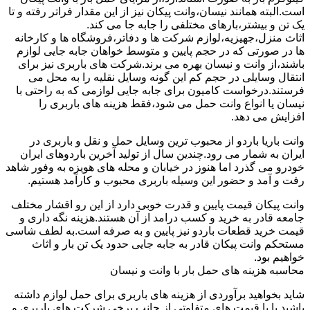
است.البته همانند نیسان،وانت پیکان نیز از این مقدار فراتر رفته و تا
یک تن و بیشتر،بارهای مختلفی را جابه جا می کند.
اثاث منزل،جهیزیه،لوازم شرکت ها و دفاتر،فروشگاه ها و کارخانه
ها در صورتی که در حجم پایین و متوسط خواهان جابه جایی لوازم
باشند،از وانت و نیسان بهره می برند.شرکت های باربری نیز برای
انتقال وسایلی در حجم کم این گونه وسایل نقلیه را به محل می
فرستند.درخواست کامیون برای جابه جایی لوازمی که به راحتی با
نیسان یا انواع وانت حمل می شود،فقط هزینه های باربری را
افزایش می دهد.
وانت باریا باردو از محبوب ترین وسایل حمل و نقل و باربری در
ایران به شمار می رود.چندین سال از تولید آخرین باردوهای ایران
خودرو می گذرد اما هنوز در خیابان و محله های هویزه به وفور شاهد
رفت و آمد و حضور این وسیله باربری محبوب و کارآمد هستیم.
وانت پیکان قیمت پایین و قدرت خوبی دارد از این رو اقشار مختلف
جامعه قادر به خرید و کسب درامد از آن هستند.هزینه نگه داری و
قیمت خرید قطعات باردو نیز پایین و به صرفه است.به لطف شاسی
مستحکم وانت پیکان قادر به جابه جایی حدود یک تن بار و اثاث
خواهیم بود.
محاسبه هزینه های حمل بار با وانت و نیسان
شاید بخواهید برآوردی از هزینه های باربری برای حمل لوازم داشته
باشید یا با قیمت های متفاوتی از جانب برخی شرکت های باربری و