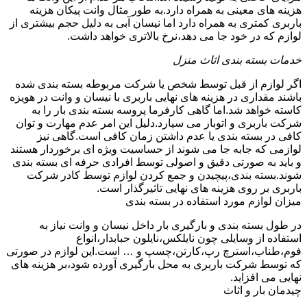
هزینه های معینی به همراه دارد.به طور مثال وانت پیکان هزینه
باربری کمتری به همراه دارد اما نیسان آبی به دلیل حجم بیشتری از
لوازم که در خود جا می دهد،نرخ بالاتری خواهد داشت.
خدمات بسته بندی اثاث منزل
اگر لوازم از قبل توسط شخص یا شرکت مربوطه بسته بندی شده
باشند مقداری در هزینه های نهایی باربری با نیسان و وانت در هویزه
کاسته خواهد شد.اما گاهی کارفرما پروسه بسته بندی بار را به
شرکت باربری و اتوبار می سپارد.دلیل این امر عدم مهارت و توان
کافی در بسته بندی یا عدم داشتن زمان کافی است.گاهی نیز
لوازمی که جابه جا می شوند از حساسیت ویژه ای برخوردار هستند
و باید به صورتی دقیق و اصولی توسط افرادی حرفه ای بسته بندی
شوند.بسته بندی،پیچیدن و جمع کردن لوازم توسط کادر شرکت
باربری بر روی هزینه های نهایی تاثیرگذار است.
میزان لوازم مورد استفاده در بسته بندی
در طول بسته بندی و بارگیری بار داخل نیسان و وانت نیاز به
استفاده از وسایلی چون نایلکس،نایلون حبابدار،انواع
فوم،طناب،استرچ رپ،کارتن،چسپ و … است.این لوازم در صورتی
که توسط شرکت باربری به محل بارگیری آورده شود،بر هزینه های
نهایی می افزاید.
چیدمان بار و اثاث