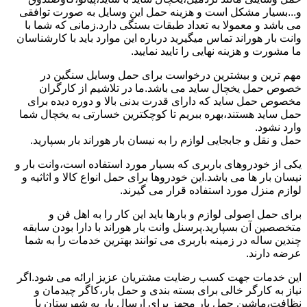
و...بسیار مشکل است و هزینه حمل این وسایل به صورت توافقی
می باشد و معمولا به تعداد طبقات بستگی دارد.زمانی که شما با
وانت بار هوراند تماس میگیرید درباره این موارد باید با کارشناسان
ما مشورت و هزینه نهایی را تایید نمایید.
مهم ترین و بیشترین درخواست برای حمل وسایل سنگین در
خصوص حمل یخچال ساید می باشد.ما در تلاشیم از کارگران
مخصوص حمل ساید که دارای قدرت بدنی بالا و دوره دیده برای
حمل ساید هستند،بهره ببریم تا کوچکترین خسارتی به یخچال شما
وارد نشود.
حمل و نقل و جابجایی لوازم را به نیسان بار هوراند بار بسپارید.
یکی از خودروهای باربری که بسیار مورد استفاده است،وانت بار و
نیسان بار ها می باشد.این خودروها برای حمل انواع کالا و اثاثیه و
لوازم منزل مورد استفاده قرار می گیرند.
برای حمل اصولی لوازم و بارها باید این کار را به اهل فن و
متخصصین آن بسپارید.پرسنل وانت بار هوراند با دارا بودن سابقه
چندین ساله در زمینه باربری می توانند بهترین خدمات را به شما
عرضه دارند.
این خدمات جهت کسب رضایت مشتریان عزیز ارائه می شود.اگر
نیاز به کارگر خالی برای بسته بندی و حمل بار،کاگر چیدمان و
نظافت،ماشین حمل بار مجهز برای ارسال بار به شهرستان یا