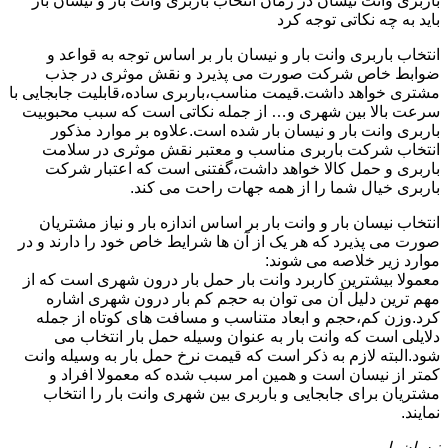
باربری وانت نیسان در زمان انتخاب باربری وانت بار و نیسان بار
باید به چه نکاتی توجه کرد
انتخاب باربری وانت بار و نیسان بار بر اساس توجه به قواعد و
ضوابط خاص شرکت صورت می پذیرد و نقش موثری در جذب
مشتری خواهد داشت.قیمت مناسب،باربری ساده،قابلیت جابجایی با
سرعت بالا بین شهری و… از جمله نکاتی است که سبب محبوبیت
باربری وانت بار و نیسان بار شده است.علاوه بر موارد مذکور
انتخاب شرکت باربری مناسب و معتبر نقش موثری در سلامت
باربری و حمل کالا خواهد داشت،گفتنی است که اعتبار شرکت
باربری خیال شما را از همه جهات راحت می کند.
انتخاب نیسان بار و وانت بار بر اساس اندازه بار و نیاز مشتریان
صورت می پذیرد که هر یک از آن ها شرایط خاص خود را دارند و در
موارد زیر خلاصه می شوند:
معمولا بیشترین کاربرد وانت بار حمل بار درون شهری است که از
مهم ترین دلیل آن می توان به حجم کم بار درون شهری اشاره
کرد.وزن کم،حجم و ابعاد متناسب و مسافت های کوتاه از جمله
دلایلی است که وانت بار به عنوان وسیله حمل بار انتخاب می
شود.البته لازم به ذکر است که قیمت نرخ حمل بار به وسیله وانت
کمتر از نیسان است و همین امر سبب شده که معمولا افراد و
مشتریان برای جابجایی و باربری بین شهری وانت بار را انتخاب
نمایند.
نیسان بار