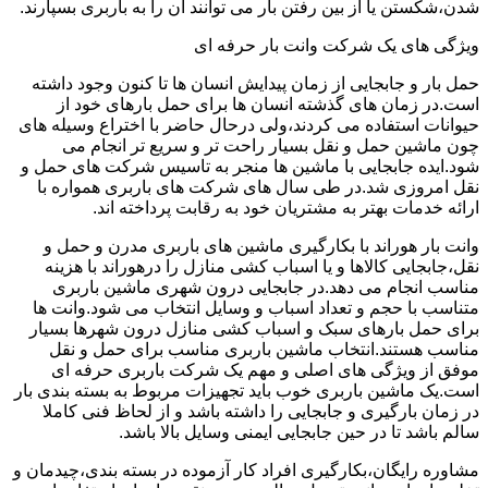
شدن،شکستن یا از بین رفتن بار می توانند آن را به باربری بسپارند.
ویژگی های یک شرکت وانت بار حرفه ای
حمل بار و جابجایی از زمان پیدایش انسان ها تا کنون وجود داشته
است.در زمان های گذشته انسان ها برای حمل بارهای خود از
حیوانات استفاده می کردند،ولی درحال حاضر با اختراع وسیله های
چون ماشین حمل و نقل بسیار راحت تر و سریع تر انجام می
شود.ایده جابجایی با ماشین ها منجر به تاسیس شرکت های حمل و
نقل امروزی شد.در طی سال های شرکت های باربری همواره با
ارائه خدمات بهتر به مشتریان خود به رقابت پرداخته اند.
وانت بار هوراند با بکارگیری ماشین های باربری مدرن و حمل و
نقل،جابجایی کالاها و یا اسباب کشی منازل را درهوراند با هزینه
مناسب انجام می دهد.در جابجایی درون شهری ماشین باربری
متناسب با حجم و تعداد اسباب و وسایل انتخاب می شود.وانت ها
برای حمل بارهای سبک و اسباب کشی منازل درون شهرها بسیار
مناسب هستند.انتخاب ماشین باربری مناسب برای حمل و نقل
موفق از ویژگی های اصلی و مهم یک شرکت باربری حرفه ای
است.یک ماشین باربری خوب باید تجهیزات مربوط به بسته بندی بار
در زمان بارگیری و جابجایی را داشته باشد و از لحاظ فنی کاملا
سالم باشد تا در حین جابجایی ایمنی وسایل بالا باشد.
مشاوره رایگان،بکارگیری افراد کار آزموده در بسته بندی،چیدمان و