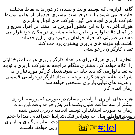
گاهی لوازمی که توسط وانت و نیسان در هوراند به نقاط مختلف
جابه جا می شوند،بنا به درخواست مشتری چیدمان آن ها نیز توسط
شرکت باربری انجام می گیرد.شرکت های اتوبار و باربری
هوراند،افرادی را به این منظور آموزش می دهند.این افراد سریع و
در کمال دقت لوازم را طبق سلیقه مشتری در مکان خود قرار می
دهند.در صورتی که افراد خواهان برخورداری از این خدمات
باشند،باید هزینه های باربری بیشتری پرداخت کنند.
تعداد کارگران درخواستی
اتحادیه باربری هوراند برای هر تعداد کارگر باربری هر ساله نرخ ثابتی
را اعلام خواهد کرد.مشتری هنگام مراجعه به شرکت باربری با توجه
به تعداد لوازمی که باید جابه جا شوند،تعداد کارگر مورد نیاز را به
شرکت اعلام خواهد کرد.با توجه به تعداد کارگر درخواستی،قسمتی
از هزینه های نهایی باربری مشخص خواهد شد.
زمان اتمام کار
هزینه های باربری با وانت و نیسان در صورتی که پروسه باربری
بیشتر از سه ساعت طول بکشد،افزایش خواهد یافت.این مدت
زمان به صورت استادندارد توسط اتحادیه باربری تعیین شده
است.عواملی مثل آب وهوا،ترافیک،شرایط جغرافیایی مبدا یا حجم
تلفن تماس فوری
زیاد لوازم ممکن است باعث افزایش مدت زمان بارگیری و باربری
☞☏
tel:#
شوند که افزایش هزینه های باربری را در پی خواهند داشت.
تعداد طبقات ساختمان مبدا و مقصد