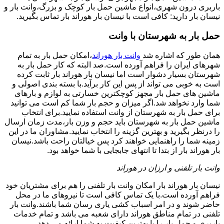
باربری درون شهری،انواع ماشین حمل بار کوچک و بزرگ،وانت بار و
نیسان بار دارید: کافی است با نیسان بار هوراند بار تماس بگیرید.
حمل بار به شهرستان با وانت
همان طور که اشاره شد
وانت بار هوراند
،امکان حمل بار به تمام
شهرهای ایران را فراهم آورده است.صد البته که کار حمل بار به
شهرستان بسیار دشوار است اما نیسان بار هوراند بار ثابت کرده
است به خوبی می تواند از پس این کار برآید.با بسته بندی اصولی و
ماشین های حمل بار مجهز کوچکترین خسارتی به لوازم و بارهای
شما وارد نخواهد شد.اگر میزان و حجم بار شما کم است می توانید
برای حمل بار به شهرستان از وانت استفاده نمایید.برای انتخاب
ماشین حمل بار به شهرستان باید حجم و وزن بار،مدت زمان ارسال
را درنظر بگیرید و بهترین گزینه را انتخاب نمایید.مشاوران ما در این
زمینه شما را راهنمایی خواهند کرد پس خیالتان راحت باشد.نیسان
بار هوراند بار از بتدا تا انتهای جابجایی با شما خواهد بود.
وانت بار تلفنی و ارزان در هوراند
نیسان بار هوراند بار امکان وانت بار تلفنی را هم برای مشتریان خود
فراهم آورده است.با یک تماس کافی است تا نیروهای ما در محل
حاضر شوند و در امر اسباب کشی یاری رسان شما باشند.وانت بار
تلفنی در تمام مناطق هوراند دارای شعبه می باشد و تمام خدمات
باربری و حمل بار را با بهترین کیفیت به شما ارائه می دهد.