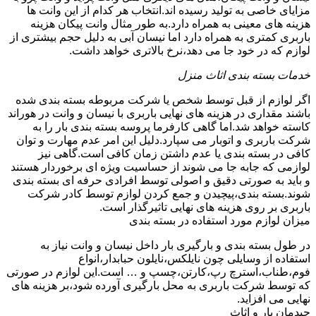
مزایای خاصی به تولید رسیده اند.انتخاب هر کدام از این وانت ها
هزینه های معینی به همراه دارد.به طور مثال وانت پیکان هزینه
باربری کمتری به همراه دارد اما نیسان آبی به دلیل حجم بیشتری از
لوازم که در خود جا می دهد،نرخ بالاتری خواهد داشت.
خدمات بسته بندی اثاث منزل
اگر لوازم از قبل توسط شخص یا شرکت مربوطه بسته بندی شده
باشند مقداری در هزینه های نهایی باربری با نیسان و وانت در هوراند
کاسته خواهد شد.اما گاهی کارفرما پروسه بسته بندی بار را به
شرکت باربری و اتوبار می سپارد.دلیل این امر عدم مهارت و توان
کافی در بسته بندی یا عدم داشتن زمان کافی است.گاهی نیز
لوازمی که جابه جا می شوند از حساسیت ویژه ای برخوردار هستند
و باید به صورتی دقیق و اصولی توسط افرادی حرفه ای بسته بندی
شوند.بسته بندی،پیچیدن و جمع کردن لوازم توسط کادر شرکت
باربری بر روی هزینه های نهایی تاثیرگذار است.
میزان لوازم مورد استفاده در بسته بندی
در طول بسته بندی و بارگیری بار داخل نیسان و وانت نیاز به
استفاده از وسایلی چون نایلکس،نایلون حبابدار،انواع
فوم،طناب،استرچ رپ،کارتن،چسپ و … است.این لوازم در صورتی
که توسط شرکت باربری به محل بارگیری آورده شود،بر هزینه های
نهایی می افزاید.
چیدمان بار و اثاث