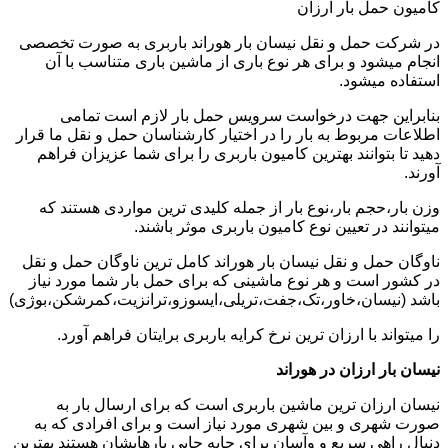
کامیون حمل بار ارزان
در شرکت حمل و نقل نیسان بار هوراند باربری به صورت تخصصی
انجام میشود و برای هر نوع باری از ماشین باری متناسب با آن
استفاده میشود.
بنابراین جهت درخواست سرویس حمل بار لازم است تمامی
اطلاعات مربوط به بار را در اختیار کارشناسان حمل و نقل ما قرار
دهید تا بتوانند بهترین کامیون باربری را برای شما عزیزان فراهم
آورند.
وزن بار،حجم بار،نوع بار از جمله کلیدی ترین مواردی هستند که
میتوانند در تعیین نوع کامیون باربری موثر باشند.
ناوگان حمل و نقل نیسان بار هوراند کامل ترین ناوگان حمل و نقل
در کشور است و هر نوع ماشینی که برای حمل بار شما مورد نیاز
باشد (نیسان،خاور،تک،جفت،تریلی،ایسوزو،ترانزیت،کمرشکن،بوژی)
را میتواند با ارزان ترین نرخ کرایه باربری برایتان فراهم آورد.
نیسان بار ارزان در هوراند
نیسان ارزان ترین ماشین باربری است که برای ارسال بار به
صورت شهری و بین شهری مورد نیاز است و برای افرادی که به
دنبال راهی سریع و وآسان برای جابه جایی بارهایشان هستند بهترین