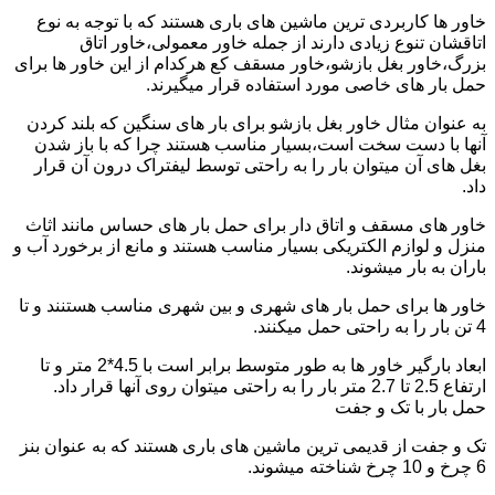
خاور ها کاربردی ترین ماشین های باری هستند که با توجه به نوع
اتاقشان تنوع زیادی دارند از جمله خاور معمولی،خاور اتاق
بزرگ،خاور بغل بازشو،خاور مسقف کع هرکدام از این خاور ها برای
حمل بار های خاصی مورد استفاده قرار میگیرند.
به عنوان مثال خاور بغل بازشو برای بار های سنگین که بلند کردن
آنها با دست سخت است،بسیار مناسب هستند چرا که با باز شدن
بغل های آن میتوان بار را به راحتی توسط لیفتراک درون آن قرار
داد.
خاور های مسقف و اتاق دار برای حمل بار های حساس مانند اثاث
منزل و لوازم الکتریکی بسیار مناسب هستند و مانع از برخورد آب و
باران به بار میشوند.
خاور ها برای حمل بار های شهری و بین شهری مناسب هستنند و تا
4 تن بار را به راحتی حمل میکنند.
ابعاد بارگیر خاور ها به طور متوسط برابر است با 4.5*2 متر و تا
ارتفاع 2.5 تا 2.7 متر بار را به راحتی میتوان روی آنها قرار داد.
حمل بار با تک و جفت
تک و جفت از قدیمی ترین ماشین های باری هستند که به عنوان بنز
6 چرخ و 10 چرخ شناخته میشوند.