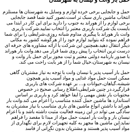
حمل و جابجایی برخی خرده لوازم و وسایل به شهرستان ها مستلزم
انتخاب ماشین باری سبک تر است،تصور کنید شما قصد جابجایی
برخی لوازم را از هوراند به جنوب را دارید برای این کار در ابتدا می
بایست یک شرکت باربری معتبر را انتخاب نمایید.شرکت باربری
وانت بار هوراند با پیگیری مداوم شبانه روزی،شرایطی را برای شما
فراهم نموده که بتوانید لوازم خود را از هرگوشه کشور به مکانی
دیگر انتقال دهید،همچنین این شرکت با ارائه مشاوره های حرفه ای
درست ترین انتخاب را پیش روی شما قرار می دهد.وانت بار هوراند
با صدور بارنامه دولتی معتبر و ثبت مجوز برای حمل بار وانت و
نیسان به شهرستان،خیال شما را از هر بابت راحت می کند.
حمل بار آسیب پذیر با نیسان وانت با توجه به نیاز مشتریان گاهی
ممکن است حمل مواد غذایی و مواد آسیب پذیر همچون
شیشه،گیاهان،حیوانات و… بر عهده شرکت های باربری
قرارگیرد.در چنین شرایطی،اطلاع رسانی صحیح در خصوص
محتویات بار نقش مهمی را ایفا خواهد کرد و باربری بر اساس
استاندارد ها ماشین حمل کننده متناسب را اعزام می کند.وانت بار
هوراند با داشتن انواع ماشین های باری متناسب با نیاز مشتریان به
سادگی می تواند در این زمینه فعالیت مثبت داشته باشد و با اعزام
نیسان بار و وانت بار امنیت حمل مواد از مبدا تا مقصد را فراهم
نماید.این ماشین ها مجهز به کلیه تجهیزات لازم برای نگهداری از
مواد آسیب پذیر هستند و مشتریان بدون نگرانی از فاسد