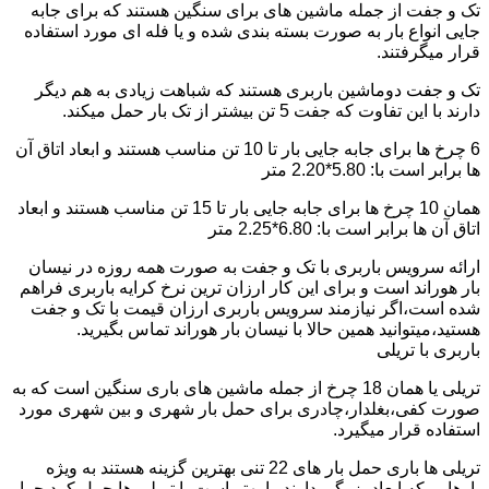
تک و جفت از جمله ماشین های برای سنگین هستند که برای جابه
جایی انواع بار به صورت بسته بندی شده و یا فله ای مورد استفاده
قرار میگرفتند.
تک و جفت دوماشین باربری هستند که شباهت زیادی به هم دیگر
دارند با این تفاوت که جفت 5 تن بیشتر از تک بار حمل میکند.
6 چرخ ها برای جابه جایی بار تا 10 تن مناسب هستند و ابعاد اتاق آن
ها برابر است با: 5.80*2.20 متر
همان 10 چرخ ها برای جابه جایی بار تا 15 تن مناسب هستند و ابعاد
اتاق آن ها برابر است با: 6.80*2.25 متر
ارائه سرویس باربری با تک و جفت به صورت همه روزه در نیسان
بار هوراند است و برای این کار ارزان ترین نرخ کرایه باربری فراهم
شده است،اگر نیازمند سرویس باربری ارزان قیمت با تک و جفت
هستید،میتوانید همین حالا با نیسان بار هوراند تماس بگیرید.
باربری با تریلی
تریلی یا همان 18 چرخ از جمله ماشین های باری سنگین است که به
صورت کفی،بغلدار،چادری برای حمل بار شهری و بین شهری مورد
استفاده قرار میگیرد.
تریلی ها باری حمل بار های 22 تنی بهترین گزینه هستند به ویژه
بارهایی که ابعاد بزرگی دارند را بهتر است با تریلی ها حمل کرد چرا