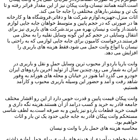
است.البته همانند نیسان،وانت پیکان نیز از این مقدار فراتر رفته و تا
یک تن و بیشتر،بارهای مختلفی را جابه جا می کند.
اثاث منزل،جهیزیه،لوازم شرکت ها و دفاتر،فروشگاه ها و کارخانه
ها در صورتی که در حجم پایین و متوسط خواهان جابه جایی لوازم
باشند،از وانت و نیسان بهره می برند.شرکت های باربری نیز برای
انتقال وسایلی در حجم کم این گونه وسایل نقلیه را به محل می
فرستند.درخواست کامیون برای جابه جایی لوازمی که به راحتی با
نیسان یا انواع وانت حمل می شود،فقط هزینه های باربری را
افزایش می دهد.
وانت باریا باردو از محبوب ترین وسایل حمل و نقل و باربری در
ایران به شمار می رود.چندین سال از تولید آخرین باردوهای ایران
خودرو می گذرد اما هنوز در خیابان و محله های هوراند به وفور
شاهد رفت و آمد و حضور این وسیله باربری محبوب و کارآمد
هستیم.
وانت پیکان قیمت پایین و قدرت خوبی دارد از این رو اقشار مختلف
جامعه قادر به خرید و کسب درامد از آن هستند.هزینه نگه داری و
قیمت خرید قطعات باردو نیز پایین و به صرفه است.به لطف شاسی
مستحکم وانت پیکان قادر به جابه جایی حدود یک تن بار و اثاث
خواهیم بود.
محاسبه هزینه های حمل بار با وانت و نیسان
شاید بخواهید برآوردی از هزینه های باربری برای حمل لوازم داشته