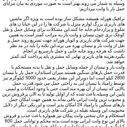
وسیله به شمار می روند.بهتر است به صورت موردی به بیان مزایای
حمل بار با وانت بپردازیم:
ترافیک هوراند همیشه مشکل ساز بوده است به ویژه اگر ماشین
های باربری بزرگ لوازم منزل یا شرکت ها را در این خیابا ن های
شلوغ و پرازدحام،جابه جا کنند.این مشکلات برای وسایل حمل و نقل
کوچک تری چون نیسان و وانت بار،به مراتب کمتر است.به همین
جهت شرکت های باربری و اتوبار هوراند جهت تسریع روند حمل و
نقل از وانت بار و نیسان بهره می برند.این نکته را باید در مد نظر
داشت که هرچه روند جابه جایی و حمل بارسریع تر انجام
بگیرد،هزینه های باربری نهایی که مشتری باید پرداخت کند،کمتر
خواهد شد.
وانت بار و نیسان از جمله وسایل حمل و نقل با بدنه مستحکم با
قدرت حمل بارهای سنگین هستند.میزان استاندارد حمل بار با نیسان
2800 کیلو است اما دوبرابر این مقدار یعنی حدود 5000 کیلوگرم نیز
توسط زامیاد یا نیسان آبی به راحتی حمل می شود.قدرت حمل
بالایی که نیسان از آن بهره مند است حتی با وجود امکانات و ایمنی
پایین این وسیله،باعث شده که از اوایل تولید تا به الان پرفروش ترین
و محبوب ترین وانت ایرانی باقی بماند.به همین جهت امکان حمل
بارهای سنگین با زامیاد 24 امکان پذیر است و این یکی دیگر از دلایل
محبوبیت این وسیله نقیله در شرکت های باربری است.
استحکام و جان سختی وانت پیکان نیز همواره باعث جذب و فروش
بالای این نوع وانت ایرانی بوده است.بدنه محکم و توانایی حمل 600
کیلوگرم بار به صورت استاندارد،از مزایای حمل بار با وانت پیکان