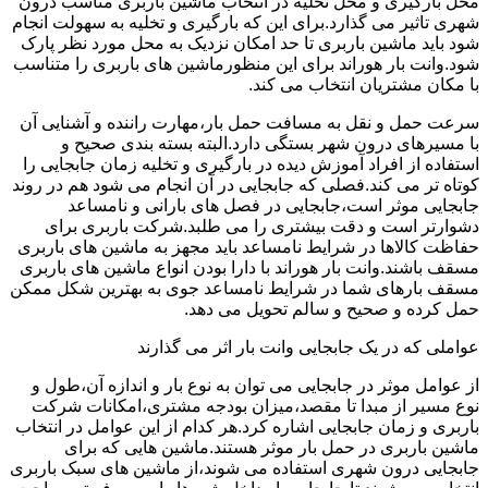
محل بارگیری و محل تخلیه در انتخاب ماشین باربری مناسب درون
شهری تاثیر می گذارد.برای این که بارگیری و تخلیه به سهولت انجام
شود باید ماشین باربری تا حد امکان نزدیک به محل مورد نظر پارک
شود.وانت بار هوراند برای این منظورماشین های باربری را متناسب
با مکان مشتریان انتخاب می کند.
سرعت حمل و نقل به مسافت حمل بار،مهارت راننده و آشنایی آن
با مسیرهای درون شهر بستگی دارد.البته بسته بندی صحیح و
استفاده از افراد آموزش دیده در بارگیری و تخلیه زمان جابجایی را
کوتاه تر می کند.فصلی که جابجایی در آن انجام می شود هم در روند
جابجایی موثر است،جابجایی در فصل های بارانی و نامساعد
دشوارتر است و دقت بیشتری را می طلبد.شرکت باربری برای
حفاظت کالاها در شرایط نامساعد باید مجهز به ماشین های باربری
مسقف باشند.وانت بار هوراند با دارا بودن انواع ماشین های باربری
مسقف بارهای شما در شرایط نامساعد جوی به بهترین شکل ممکن
حمل کرده و صحیح و سالم تحویل می دهد.
عواملی که در یک جابجایی وانت بار اثر می گذارند
از عوامل موثر در جابجایی می توان به نوع بار و اندازه آن،طول و
نوع مسیر از مبدا تا مقصد،میزان بودجه مشتری،امکانات شرکت
باربری و زمان جابجایی اشاره کرد.هر کدام از این عوامل در انتخاب
ماشین باربری در حمل بار موثر هستند.ماشین هایی که برای
جابجایی درون شهری استفاده می شوند،از ماشین های سبک باربری