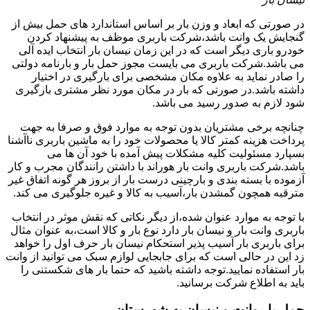
در صورتی که ابعاد و وزن بار بر اساس استاندارد های حمل بیش از
گنجایش یک وانت باشد،شرکت باربری موظف به پیشنهاد کردن
خودرو باری دیگر است که در این زمان نیسان بار انتخاب ایده آلی
می باشد.شرکت باربری می بایست مجوز حمل بار و بارنامه دولتی
را صادر نماید به علاوه مکان مشخصی برای بارگیری در اختیار
داشته باشد.در صورتی که بار در مکان مورد نظر مشتری بارگیری
شود لازم به صدور رسید می باشد.
چنانچه برخی مشتریان بدون توجه به موارد فوق و صرفا به جهت
پرداخت هزینه کمتر کالا یا محصولات خود را به ماشین باربری ناآشنا
بسپارد مسئولیت کلیه مشکلات پیش آمده با خود آن ها می
باشد.شرکت باربری وانت بار هوراند با داشتن رانندگان مجرب و کار
آزموده با بسته بندی و بارچینی درست بار از بروز هر گونه اتفاق غیر
مترقبه همچون گمشدن بار،آسیب به کالا و غیره جلوگیری می کند.
با توجه به موارد عنوان شده،از دیگر نکاتی که نقش موثر در انتخاب
باربری وانت بار و نیسان بار دارد نوع بار و کالا است،به عنوان مثال
برای باربری بار آسیب پذیر استحکام نیسان بار حرف اول را خواهد
زد این در حالی است که برای جابجایی لوازم سبک می توانید از وانت
بار استفاده نمایید.توجه داشته باشید که حتما بار های شکستنی را
باید به اطلاع شرکت برسانید.
حمل بار وانت و نیسان به شهرستان