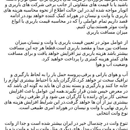
باشید یا با قیمت های متفاوتی از جانب برخی شرکت های باربری و
اتوبار مواجه شده اید.در این حالت اطلاع از نحوه محاسبه هزینه های
باربری با وانت و نیسان در هوراند کمک کننده خواهد بود.در ادامه
قصد داریم تمام عواملی را که در محاسبه قیمت باربری با انواع
وانت موثر هستند،بیان کنیم.
میزان مسافت باربری
از عوامل موثر در تعیین قیمت باربری با وانت و نیسان،میزان
مسافت بین مبدا و مقصد باربری است.قطعا هر چه این مسافت
بیشتر باشد هزینه باربری نیز افزایش خواهد یافت و برای مسافت
های کمتر هزینه کمتری را پرداخت خواهید کرد.
وضعیت آب و هوا
آب و هوای بارانی و برفی،پروسه حمل بار را به لحاظ بارگیری و
ترافیک سخت تر خواهد کرد.کارگران باید با احتیاط بیشتری لوازم را
جابه جا کنند و بارگیری و بسته بندی آن ها باید به گونه ای باشد که
در معرض خیس شدن قرار نگیرند.همه این عوامل باعث افزایش
سختی کار برای راننده یا کارگران می شود و از طرفی زمان
بیشتری نیز از آن ها خواهد گرفت.در این شرایط افزایش هزینه های
باربری نهایی با وانت و نیسان در هوراند امری طبیعی است.
نوع وانت انتخابی
تنوع وانت در چندسال خیر در ایران بیشتر شده است و جدا از وانت
نیسان و وانت پیکان،مدل های دیگری مثل وانت پراید و وانت پژو با