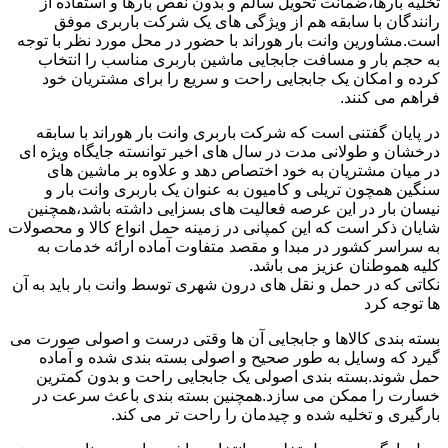
تخلیه بارها،ضمانت تحویل سالم و بدون نقص بارها و استفاده از
رانندگان با سابقه هم از ویژگی های یک شرکت باربری موفق
است.مشاورین وانت بار هوراند با حضور در محل مورد نظر با توجه
به حجم بار و مسافت جابجایی ماشین باربری مناسب را انتخاب
کرده و امکان یک جابجایی راحت و سریع را برای مشتریان خود
فراهم می کنند.
در پایان گفتنی است که شرکت باربری وانت بار هوراند با سابقه
درخشان و طولانی مدت در سال های اخیر توانسته جایگاه ویژه ای
در میان مشتریان به خود اختصاص دهد و علاوه بر ماشین های
سنگین همچون تریلی و کامیون به عنوان یک باربری وانت بار و
نیسان بار در این عرصه فعالیت های بسزایی داشته باشد،همچنین
شایان ذکر است که این کمپانی در زمینه حمل انواع کالا و محصولات
به سراسر کشور در مبدا و مقصد متفاوت آماده ارائه خدمات به
کلیه هموطنان عزیز می باشد.
نکاتی که در حمل و نقل های درون شهری توسط وانت بار باید به آن
ها توجه کرد
بسته بندی کالاها و جابجایی آن ها وقتی درست و اصولی صورت می
گیرد که وسایل به طور صحیح و اصولی بسته بندی شده و آماده
حمل شوند.بسته بندی اصولی یک جابجایی راحت و بدون کمترین
خسارت را ممکن می سازد.همچنین بسته بندی باعث سرعت در
بارگیری و تخلیه شده و چیدمان را راحت تر می کند.