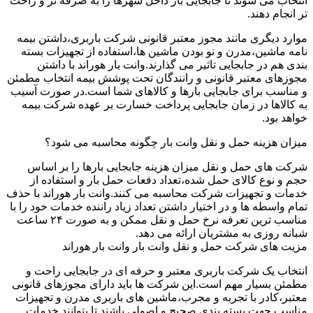
انتخاب می شوند تا جابجایی بار داخل شهرها را به صرفه تر و راحت
تر انجام دهند.
موارد دیگری مانند مجوز معتبر قانونی شرکت باربری،داشتن بیمه
نامه ماشین،مدرن و نو بودن ماشین ها،استفاده از تجهیزات بسته
بندی هم در جابجایی تاثیر می گذارند.وانت بار هوراند با داشتن
مجوزهای معتبر قانونی و رانندگان تحت پوشش بیمه انتخاب مطمئن
و مناسب برای جابجایی بارها و کالاهای شما است.در صورت آسیب
به کالاها در زمان جابجایی پرداخت خسارت بر عهده شرکت بیمه
خواهد بود.
میزان هزینه حمل و نقل وانت بار چگونه محاسبه می شود؟
شرکت های حمل و نقل میزان هزینه جابجایی بارها را بر اساس
حجم و نوع کالای حمل شده،تعداد دفعات حمل بار و استفاده از
خدمات و تجهیزات شرکت محاسبه می کنند.وانت بار هوراند با حذف
تمام واسطه ها و در اختیار داشتن تعداد زیاد راننده خدمات خود را با
مناسب ترین تعرفه نرخ حمل و نقل ممکن و به صورت ۲۴ ساعت
شبانه روزی به مشتریان ارائه می دهد.
مزیت های شرکت حمل و نقل وانت بار وانت بار هوراند
انتخاب یک شرکت باربری معتبر و حرفه ای در جابجایی راحت و
مطمئن بسیار مهم است.این شرکت ها باید دارای مجوزهای قانونی
معتبر،کادر با تجربه و مجرب،ماشین های باربری مدرن و تجهیزات
مناسب جهت بسته بندی صحیح و اصولی باشند تا بتوانند خدمات