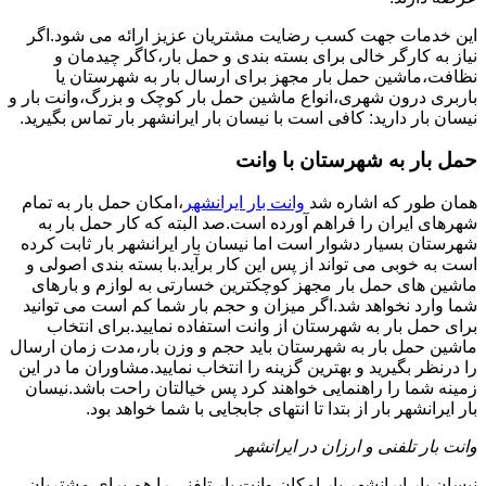
این خدمات جهت کسب رضایت مشتریان عزیز ارائه می شود.اگر
نیاز به کارگر خالی برای بسته بندی و حمل بار،کاگر چیدمان و
نظافت،ماشین حمل بار مجهز برای ارسال بار به شهرستان یا
باربری درون شهری،انواع ماشین حمل بار کوچک و بزرگ،وانت بار و
نیسان بار دارید: کافی است با نیسان بار ایرانشهر بار تماس بگیرید.
حمل بار به شهرستان با وانت
همان طور که اشاره شد
وانت بار ایرانشهر
،امکان حمل بار به تمام
شهرهای ایران را فراهم آورده است.صد البته که کار حمل بار به
شهرستان بسیار دشوار است اما نیسان بار ایرانشهر بار ثابت کرده
است به خوبی می تواند از پس این کار برآید.با بسته بندی اصولی و
ماشین های حمل بار مجهز کوچکترین خسارتی به لوازم و بارهای
شما وارد نخواهد شد.اگر میزان و حجم بار شما کم است می توانید
برای حمل بار به شهرستان از وانت استفاده نمایید.برای انتخاب
ماشین حمل بار به شهرستان باید حجم و وزن بار،مدت زمان ارسال
را درنظر بگیرید و بهترین گزینه را انتخاب نمایید.مشاوران ما در این
زمینه شما را راهنمایی خواهند کرد پس خیالتان راحت باشد.نیسان
بار ایرانشهر بار از بتدا تا انتهای جابجایی با شما خواهد بود.
وانت بار تلفنی و ارزان در ایرانشهر
نیسان بار ایرانشهر بار امکان وانت بار تلفنی را هم برای مشتریان