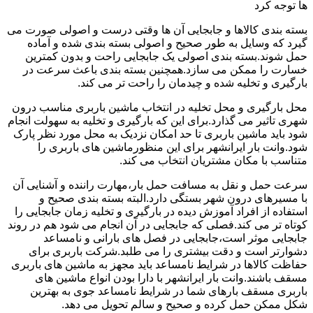
ها توجه کرد
بسته بندی کالاها و جابجایی آن ها وقتی درست و اصولی صورت می
گیرد که وسایل به طور صحیح و اصولی بسته بندی شده و آماده
حمل شوند.بسته بندی اصولی یک جابجایی راحت و بدون کمترین
خسارت را ممکن می سازد.همچنین بسته بندی باعث سرعت در
بارگیری و تخلیه شده و چیدمان را راحت تر می کند.
محل بارگیری و محل تخلیه در انتخاب ماشین باربری مناسب درون
شهری تاثیر می گذارد.برای این که بارگیری و تخلیه به سهولت انجام
شود باید ماشین باربری تا حد امکان نزدیک به محل مورد نظر پارک
شود.وانت بار ایرانشهر برای این منظورماشین های باربری را
متناسب با مکان مشتریان انتخاب می کند.
سرعت حمل و نقل به مسافت حمل بار،مهارت راننده و آشنایی آن
با مسیرهای درون شهر بستگی دارد.البته بسته بندی صحیح و
استفاده از افراد آموزش دیده در بارگیری و تخلیه زمان جابجایی را
کوتاه تر می کند.فصلی که جابجایی در آن انجام می شود هم در روند
جابجایی موثر است،جابجایی در فصل های بارانی و نامساعد
دشوارتر است و دقت بیشتری را می طلبد.شرکت باربری برای
حفاظت کالاها در شرایط نامساعد باید مجهز به ماشین های باربری
مسقف باشند.وانت بار ایرانشهر با دارا بودن انواع ماشین های
باربری مسقف بارهای شما در شرایط نامساعد جوی به بهترین
شکل ممکن حمل کرده و صحیح و سالم تحویل می دهد.