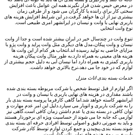
در معرض خیس شدن قرار نگیرند.همه این عوامل باعث افزایش
سختی کار برای راننده یا کارگران می شود و از طرفی زمان
بیشتری نیز از آن ها خواهد گرفت.در این شرایط افزایش هزینه های
باربری نهایی با وانت و نیسان در ایرانشهر امری طبیعی است.
نوع وانت انتخابی
تنوع وانت در چندسال خیر در ایران بیشتر شده است و جدا از وانت
نیسان و وانت پیکان،مدل های دیگری مثل وانت پراید و وانت پژو با
مزایای خاصی به تولید رسیده اند.انتخاب هر کدام از این وانت ها
هزینه های معینی به همراه دارد.به طور مثال وانت پیکان هزینه
باربری کمتری به همراه دارد اما نیسان آبی به دلیل حجم بیشتری از
لوازم که در خود جا می دهد،نرخ بالاتری خواهد داشت.
خدمات بسته بندی اثاث منزل
اگر لوازم از قبل توسط شخص یا شرکت مربوطه بسته بندی شده
باشند مقداری در هزینه های نهایی باربری با نیسان و وانت در
ایرانشهر کاسته خواهد شد.اما گاهی کارفرما پروسه بسته بندی بار
را به شرکت باربری و اتوبار می سپارد.دلیل این امر عدم مهارت و
توان کافی در بسته بندی یا عدم داشتن زمان کافی است.گاهی نیز
لوازمی که جابه جا می شوند از حساسیت ویژه ای برخوردار هستند
و باید به صورتی دقیق و اصولی توسط افرادی حرفه ای بسته بندی
شوند.بسته بندی،پیچیدن و جمع کردن لوازم توسط کادر شرکت
باربری بر روی هزینه های نهایی تاثیرگذار است.