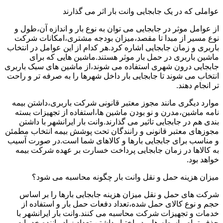
عواملی که در یک جابجایی وانت بار اثر می گذارند
از عوامل موثر در جابجایی می توان به نوع بار و اندازه آن،طول و
نوع مسیر از مبدا تا مقصد،میزان بودجه مشتری،امکانات شرکت
باربری و زمان جابجایی اشاره کرد.هر کدام از این عوامل در انتخاب
ماشین باربری در حمل بار موثر هستند.ماشین هایی که برای
جابجایی درون شهری استفاده می شوند،از ماشین های سبک باربری
انتخاب می شوند تا جابجایی بار داخل شهرها را به صرفه تر و راحت
تر انجام دهند.
موارد دیگری مانند مجوز معتبر قانونی شرکت باربری،داشتن بیمه
نامه ماشین،مدرن و نو بودن ماشین ها،استفاده از تجهیزات بسته
بندی هم در جابجایی تاثیر می گذارند.وانت بار ایرانشهر با داشتن
مجوزهای معتبر قانونی و رانندگان تحت پوشش بیمه انتخاب مطمئن
و مناسب برای جابجایی بارها و کالاهای شما است.در صورت آسیب
به کالاها در زمان جابجایی پرداخت خسارت بر عهده شرکت بیمه
خواهد بود.
میزان هزینه حمل و نقل وانت بار چگونه محاسبه می شود؟
شرکت های حمل و نقل میزان هزینه جابجایی بارها را بر اساس
حجم و نوع کالای حمل شده،تعداد دفعات حمل بار و استفاده از
خدمات و تجهیزات شرکت محاسبه می کنند.وانت بار ایرانشهر با
حذف تمام واسطه ها و در اختیار داشتن تعداد زیاد راننده خدمات