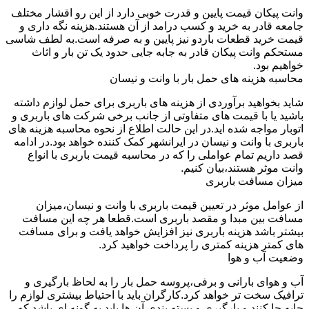
وانت پیکان قیمت پایین و قدرت خوبی دارد از این رو اقشار مختلف
جامعه قادر به خرید و کسب درامد از آن هستند.هزینه نگه داری و
قیمت خرید قطعات باردو نیز پایین و به صرفه است.به لطف شاسی
مستحکم وانت پیکان قادر به جابه جایی حدود یک تن بار و اثاث
خواهیم بود.
محاسبه هزینه های حمل بار با وانت و نیسان
شاید بخواهید برآوردی از هزینه های باربری برای حمل لوازم داشته
باشید یا با قیمت های متفاوتی از جانب برخی شرکت های باربری و
اتوبار مواجه شده اید.در این حالت اطلاع از نحوه محاسبه هزینه های
باربری با وانت و نیسان در ایرانشهر کمک کننده خواهد بود.در ادامه
قصد داریم تمام عواملی را که در محاسبه قیمت باربری با انواع
وانت موثر هستند،بیان کنیم.
میزان مسافت باربری
از عوامل موثر در تعیین قیمت باربری با وانت و نیسان،میزان
مسافت بین مبدا و مقصد باربری است.قطعا هر چه این مسافت
بیشتر باشد هزینه باربری نیز افزایش خواهد یافت و برای مسافت
های کمتر هزینه کمتری را پرداخت خواهید کرد.
وضعیت آب و هوا
آب و هوای بارانی و برفی،پروسه حمل بار را به لحاظ بارگیری و
ترافیک سخت تر خواهد کرد.کارگران باید با احتیاط بیشتری لوازم را
جابه جا کنند و بارگیری و بسته بندی آن ها باید به گونه ای باشد که