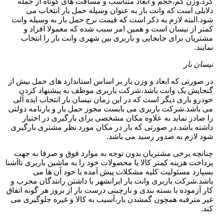
کرد.وزن کم،حجم و ابعاد متناسب و مسافت های کوتاه از جمله
دلایلی است که وانت بار به عنوان وسیله حمل بار انتخاب می
شود.البته لازم به ذکر است که قیمت نرخ حمل بار به وسیله وانت
کمتر از نیسان است و همین امر سبب شده که معمولا افراد و
مشتریان برای جابجایی و باربری بین شهری وانت بار را انتخاب
نمایند.
نیسان بار
در صورتی که ابعاد و وزن بار بر اساس استاندارد های حمل بیش از
گنجایش یک وانت باشد،شرکت باربری موظف به پیشنهاد کردن
خودرو باری دیگر است که در این زمان نیسان بار انتخاب ایده آلی
می باشد.شرکت باربری می بایست مجوز حمل بار و بارنامه دولتی
را صادر نماید به علاوه مکان مشخصی برای بارگیری در اختیار
داشته باشد.در صورتی که بار در مکان مورد نظر مشتری بارگیری
شود لازم به صدور رسید می باشد.
چنانچه برخی مشتریان بدون توجه به موارد فوق و صرفا به جهت
پرداخت هزینه کمتر کالا یا محصولات خود را به ماشین باربری ناآشنا
بسپارد مسئولیت کلیه مشکلات پیش آمده با خود آن ها می
باشد.شرکت باربری وانت بار ایرانشهر با داشتن رانندگان مجرب و
کار آزموده با بسته بندی و بارچینی درست بار از بروز هر گونه اتفاق
غیر مترقبه همچون گمشدن بار،آسیب به کالا و غیره جلوگیری می
کند.