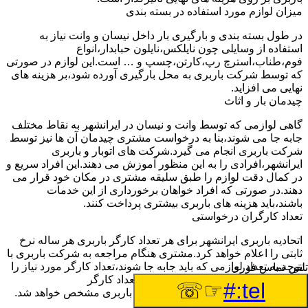
میزان لوازم مورد استفاده در بسته بندی
در طول بسته بندی و بارگیری بار داخل نیسان و وانت نیاز به
استفاده از وسایلی چون نایلکس،نایلون حبابدار،انواع
فوم،طناب،استرچ رپ،کارتن،چسپ و … است.این لوازم در صورتی
که توسط شرکت باربری به محل بارگیری آورده شود،بر هزینه های
نهایی می افزاید.
چیدمان بار و اثاث
گاهی لوازمی که توسط وانت و نیسان در ایرانشهر به نقاط مختلف
جابه جا می شوند،بنا به درخواست مشتری چیدمان آن ها نیز توسط
شرکت باربری انجام می گیرد.شرکت های اتوبار و باربری
ایرانشهر،افرادی را به این منظور آموزش می دهند.این افراد سریع و
در کمال دقت لوازم را طبق سلیقه مشتری در مکان خود قرار می
دهند.در صورتی که افراد خواهان برخورداری از این خدمات
باشند،باید هزینه های باربری بیشتری پرداخت کنند.
تعداد کارگران درخواستی
اتحادیه باربری ایرانشهر برای هر تعداد کارگر باربری هر ساله نرخ
ثابتی را اعلام خواهد کرد.مشتری هنگام مراجعه به شرکت باربری با
توجه به تعداد لوازمی که باید جابه جا شوند،تعداد کارگر مورد نیاز را
تلفن تماس فوری
به شرکت اعلام خواهد کرد.با توجه به تعداد کارگر
☞☏
tel:#
درخواستی،قسمتی از هزینه های نهایی باربری مشخص خواهد شد.
زمان اتمام کار