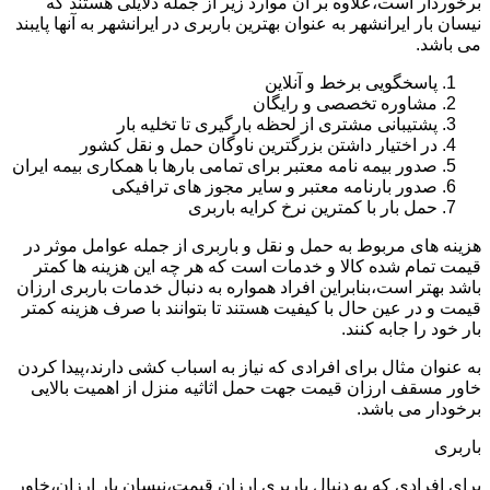
برخوردار است،علاوه بر آن موارد زیر از جمله دلایلی هستند که
نیسان بار ایرانشهر به عنوان بهترین باربری در ایرانشهر به آنها پایبند
می باشد.
پاسخگویی برخط و آنلاین
مشاوره تخصصی و رایگان
پشتیبانی مشتری از لحظه بارگیری تا تخلیه بار
در اختیار داشتن بزرگترین ناوگان حمل و نقل کشور
صدور بیمه نامه معتبر برای تمامی بارها با همکاری بیمه ایران
صدور بارنامه معتبر و سایر مجوز های ترافیکی
حمل بار با کمترین نرخ کرایه باربری
هزینه های مربوط به حمل و نقل و باربری از جمله عوامل موثر در
قیمت تمام شده کالا و خدمات است که هر چه این هزینه ها کمتر
باشد بهتر است،بنابراین افراد همواره به دنبال خدمات باربری ارزان
قیمت و در عین حال با کیفیت هستند تا بتوانند با صرف هزینه کمتر
بار خود را جابه کنند.
به عنوان مثال برای افرادی که نیاز به اسباب کشی دارند،پیدا کردن
خاور مسقف ارزان قیمت جهت حمل اثاثیه منزل از اهمیت بالایی
برخودار می باشد.
باربری
برای افرادی که به دنبال باربری ارزان قیمت،نیسان بار ارزان،خاور