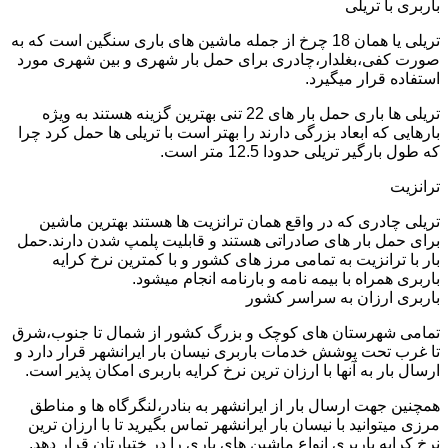
باربری با تریلی
تریلی یا همان 18 چرخ از جمله ماشین های باری سنگین است که به
صورت کفی،بغلدار،چادری برای حمل بار شهری و بین شهری مورد
استفاده قرار میگیرد.
تریلی ها باری حمل بار های 22 تنی بهترین گزینه هستند به ویژه
بارهایی که ابعاد بزرگی دارند را بهتر است با تریلی ها حمل کرد چرا
که طول بارگیر تریلی حدودا 12.5 متر است.
ترانزیت
تریلی چادری که در واقع همان ترانزیت ها هستند بهترین ماشین
برای حمل بار های صادراتی هستند و قابلیت پلمپ شدن دارند.حمل
بار با ترانزیت به تمامی مرز های کشور و با کمترین نرخ کرایه
باربری همراه با بیمه نامه و بارنامه انجام میشود.
باربری ارزان به سراسر کشور
تمامی شهرستان های کوچک و بزرگ کشور از شمال تا جنوب،شرق
تا غرب تحت پوشش خدمات باربری نیسان بار ایرانشهر قرار دارد و
ارسال بار به آنها با ارزان ترین نرخ کرایه باربری امکان پذیر است.
همچنین جهت ارسال بار از ایرانشهر به بنادر،لنگرگاه ها و مناطق
مرزی میتوانید با نیسان بار ایرانشهر تماس بگیرید تا با ارزان ترین
نرخ کرایه باربری انواع ماشین های باری را در ختیارتان قرار دهد.