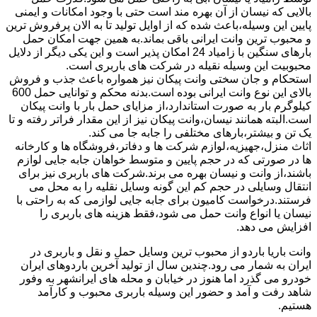
بالایی که نیسان از آن بهره مند است حتی با وجود امکانات و ایمنی
پایین این وسیله،باعث شده که از اوایل تولید تا به الان پرفروش ترین
و محبوب ترین وانت ایرانی باقی بماند.به همین جهت امکان حمل
بارهای سنگین با زامیاد 24 امکان پذیر است و این یکی دیگر از دلایل
محبوبیت این وسیله نقیله در شرکت های باربری است.
استحکام و جان سختی وانت پیکان نیز همواره باعث جذب و فروش
بالای این نوع وانت ایرانی بوده است.بدنه محکم و توانایی حمل 600
کیلوگرم بار به صورت استاندارد،از مزایای حمل بار با وانت پیکان
است.البته همانند نیسان،وانت پیکان نیز از این مقدار فراتر رفته و تا
یک تن و بیشتر،بارهای مختلفی را جابه جا می کند.
اثاث منزل،جهیزیه،لوازم شرکت ها و دفاتر،فروشگاه ها و کارخانه
ها در صورتی که در حجم پایین و متوسط خواهان جابه جایی لوازم
باشند،از وانت و نیسان بهره می برند.شرکت های باربری نیز برای
انتقال وسایلی در حجم کم این گونه وسایل نقلیه را به محل می
فرستند.درخواست کامیون برای جابه جایی لوازمی که به راحتی با
نیسان یا انواع وانت حمل می شود،فقط هزینه های باربری را
افزایش می دهد.
وانت باریا باردو از محبوب ترین وسایل حمل و نقل و باربری در
ایران به شمار می رود.چندین سال از تولید آخرین باردوهای ایران
خودرو می گذرد اما هنوز در خیابان و محله های ایرانشهر به وفور
شاهد رفت و آمد و حضور این وسیله باربری محبوب و کارآمد
هستیم.