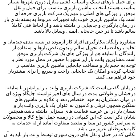
برای حمل بارهای سبک و اسباب کشی منازل درون شهرها بسیار
مناسب هستند.انتخاب ماشین باربری مناسب برای حمل و نقل
موفق از ویژگی های اصلی و مهم یک شرکت باربری حرفه ای
است.یک ماشین باربری خوب باید تجهیزات مربوط به بسته بندی بار
در زمان بارگیری و جابجایی را داشته باشد و از لحاظ فنی کاملا
سالم باشد تا در حین جابجایی ایمنی وسایل بالا باشد.
مشاوره رایگان،بکارگیری افراد کار آزموده در بسته بندی،چیدمان و
تخلیه بارها،ضمانت تحویل سالم و بدون نقص بارها و استفاده از
رانندگان با سابقه هم از ویژگی های یک شرکت باربری موفق
است.مشاورین وانت بار ایرانشهر با حضور در محل مورد نظر با
توجه به حجم بار و مسافت جابجایی ماشین باربری مناسب را
انتخاب کرده و امکان یک جابجایی راحت و سریع را برای مشتریان
خود فراهم می کنند.
در پایان گفتنی است که شرکت باربری وانت بار ایرانشهر با سابقه
درخشان و طولانی مدت در سال های اخیر توانسته جایگاه ویژه ای
در میان مشتریان به خود اختصاص دهد و علاوه بر ماشین های
سنگین همچون تریلی و کامیون به عنوان یک باربری وانت بار و
نیسان بار در این عرصه فعالیت های بسزایی داشته باشد،همچنین
شایان ذکر است که این کمپانی در زمینه حمل انواع کالا و محصولات
به سراسر کشور در مبدا و مقصد متفاوت آماده ارائه خدمات به
کلیه هموطنان عزیز می باشد.
نکاتی که در حمل و نقل های درون شهری توسط وانت بار باید به آن