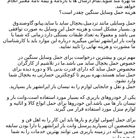
ما بهره مند شوید.تمام ارسال ها با بارنامه و بیمه نامه معتبر انجام
خواهد شد.
هزینه حمل وسایل سنگین چقدر است؟
حمل وسایلی مانند تردمیل،یخچال ساید با ساید،پیانو،گاوصندوق
و...بسیار مشکل است و هزینه حمل این وسایل به صورت توافقی
می باشد و معمولا به تعداد طبقات بستگی دارد.زمانی که شما با
وانت بار ایرانشهر تماس میگیرید درباره این موارد باید با کارشناسان
ما مشورت و هزینه نهایی را تایید نمایید.
مهم ترین و بیشترین درخواست برای حمل وسایل سنگین در
خصوص حمل یخچال ساید می باشد.ما در تلاشیم از کارگران
مخصوص حمل ساید که دارای قدرت بدنی بالا و دوره دیده برای
حمل ساید هستند،بهره ببریم تا کوچکترین خسارتی به یخچال شما
وارد نشود.
حمل و نقل و جابجایی لوازم را به نیسان بار ایرانشهر بار بسپارید.
یکی از خودروهای باربری که بسیار مورد استفاده است،وانت بار و
نیسان بار ها می باشد.این خودروها برای حمل انواع کالا و اثاثیه و
لوازم منزل مورد استفاده قرار می گیرند.
برای حمل اصولی لوازم و بارها باید این کار را به اهل فن و
متخصصین آن بسپارید.پرسنل وانت بار ایرانشهر با دارا بودن سابقه
چندین ساله در زمینه باربری می توانند بهترین خدمات را به شما
عرضه دارند.