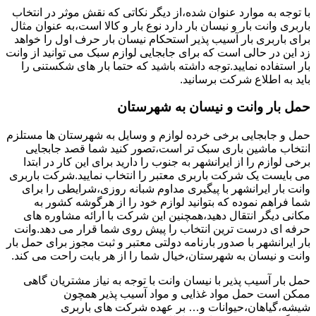
با توجه به موارد عنوان شده،از دیگر نکاتی که نقش موثر در انتخاب
باربری وانت بار و نیسان بار دارد نوع بار و کالا است،به عنوان مثال
برای باربری بار آسیب پذیر استحکام نیسان بار حرف اول را خواهد
زد این در حالی است که برای جابجایی لوازم سبک می توانید از وانت
بار استفاده نمایید.توجه داشته باشید که حتما بار های شکستنی را
باید به اطلاع شرکت برسانید.
حمل بار وانت و نیسان به شهرستان
حمل و جابجایی برخی خرده لوازم و وسایل به شهرستان ها مستلزم
انتخاب ماشین باری سبک تر است،تصور کنید شما قصد جابجایی
برخی لوازم را از ایرانشهر به جنوب را دارید برای این کار در ابتدا
می بایست یک شرکت باربری معتبر را انتخاب نمایید.شرکت باربری
وانت بار ایرانشهر با پیگیری مداوم شبانه روزی،شرایطی را برای
شما فراهم نموده که بتوانید لوازم خود را از هرگوشه کشور به
مکانی دیگر انتقال دهید،همچنین این شرکت با ارائه مشاوره های
حرفه ای درست ترین انتخاب را پیش روی شما قرار می دهد.وانت
بار ایرانشهر با صدور بارنامه دولتی معتبر و ثبت مجوز برای حمل بار
وانت و نیسان به شهرستان،خیال شما را از هر بابت راحت می کند.
حمل بار آسیب پذیر با نیسان وانت با توجه به نیاز مشتریان گاهی
ممکن است حمل مواد غذایی و مواد آسیب پذیر همچون
شیشه،گیاهان،حیوانات و… بر عهده شرکت های باربری