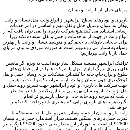
مزایای حمل بار با وانت و نیسان
باربری و اتوبارهای سطح ایرانشهر از انواع وانت مثل نیسان و وانت
پیکان به عنوان وسایل حمل و نقل مهم و اساسی در امر خدمات
رسانی استفاده می کنند.هیچ شرکت باربری را نمی توان یافت که از
انواع وانت در جهت ارائه خدمات و حمل و نقل استفاده نکند زیرا
برای جابجایی بارهایی با حجم کم و متوسط،نیسان و وانت بار بهترین
وسیله به شمار می روند.بهتر است به صورت موردی به بیان مزایای
حمل بار با وانت بپردازیم:
ترافیک ایرانشهر همیشه مشکل ساز بوده است به ویژه اگر ماشین
های باربری بزرگ لوازم منزل یا شرکت ها را در این خیابا ن های
شلوغ و پرازدحام،جابه جا کنند.این مشکلات برای وسایل حمل و نقل
کوچک تری چون نیسان و وانت بار،به مراتب کمتر است.به همین
جهت شرکت های باربری و اتوبار ایرانشهر جهت تسریع روند حمل و
نقل از وانت بار و نیسان بهره می برند.این نکته را باید در مد نظر
داشت که هرچه روند جابه جایی و حمل بارسریع تر انجام
بگیرد،هزینه های باربری نهایی که مشتری باید پرداخت کند،کمتر
خواهد شد.
وانت بار و نیسان از جمله وسایل حمل و نقل با بدنه مستحکم با
قدرت حمل بارهای سنگین هستند.میزان استاندارد حمل بار با نیسان
2800 کیلو است اما دوبرابر این مقدار یعنی حدود 5000 کیلوگرم نیز
توسط زامیاد یا نیسان آبی به راحتی حمل می شود.قدرت حمل