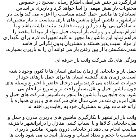
قرارگیرد.در چنین شرایطی،اطلاع رسانی صحیح در خصوص
محتویات بار نقش مهمی را ایفا خواهد کرد و باربری بر اساس
استاندارد ها ماشین حمل کننده متناسب را اعزام می کند.وانت بار
ایرانشهر با داشتن انواع ماشین های باری متناسب با نیاز مشتریان
به سادگی می تواند در این زمینه فعالیت مثبت داشته باشد و با
اعزام نیسان بار و وانت بار امنیت حمل مواد از مبدا تا مقصد را
فراهم نماید.این ماشین ها مجهز به کلیه تجهیزات لازم برای نگهداری
از مواد آسیب پذیر هستند و مشتریان بدون نگرانی از فاسد
شدن،شکستن یا از بین رفتن بار می توانند آن را به باربری بسپارند.
ویژگی های یک شرکت وانت بار حرفه ای
حمل بار و جابجایی از زمان پیدایش انسان ها تا کنون وجود داشته
است.در زمان های گذشته انسان ها برای حمل بارهای خود از
حیوانات استفاده می کردند،ولی درحال حاضر با اختراع وسیله های
چون ماشین حمل و نقل بسیار راحت تر و سریع تر انجام می
شود.ایده جابجایی با ماشین ها منجر به تاسیس شرکت های حمل و
نقل امروزی شد.در طی سال های شرکت های باربری همواره با
ارائه خدمات بهتر به مشتریان خود به رقابت پرداخته اند.
وانت بار ایرانشهر با بکارگیری ماشین های باربری مدرن و حمل و
نقل،جابجایی کالاها و یا اسباب کشی منازل را درایرانشهر با هزینه
مناسب انجام می دهد.در جابجایی درون شهری ماشین باربری
متناسب با حجم و تعداد اسباب و وسایل انتخاب می شود.وانت ها