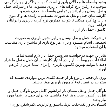
وجود واسطه ها و دلالان باربری است که با سوداگری و بازارگرمی
موجب بالا رفتن نرخ کرایه های باربری میشوند،اما در شرکت حمل
و نقل نیسان بار ایرانشهر تمامی واسطه ها حذف شده و
کارشناسان حمل و نقل به صورت مستقیم با راننده ها و کامیون
داران مذاکره میکنند تا بتوانند کمترین نرخ کرایه باربری را برایتان
فراهم آورد.
کامیون حمل بار ارزان
در شرکت حمل و نقل نیسان بار ایرانشهر باربری به صورت
تخصصی انجام میشود و برای هر نوع باری از ماشین باری متناسب
با آن استفاده میشود.
بنابراین جهت درخواست سرویس حمل بار لازم است تمامی
اطلاعات مربوط به بار را در اختیار کارشناسان حمل و نقل ما قرار
دهید تا بتوانند بهترین کامیون باربری را برای شما عزیزان فراهم
آورند.
وزن بار،حجم بار،نوع بار از جمله کلیدی ترین مواردی هستند که
میتوانند در تعیین نوع کامیون باربری موثر باشند.
ناوگان حمل و نقل نیسان بار ایرانشهر کامل ترین ناوگان حمل و
نقل در کشور است و هر نوع ماشینی که برای حمل بار شما مورد
نیاز باشد
(نیسان،خاور،تک،جفت،تریلی،ایسوزو،ترانزیت،کمرشکن،بوژی)