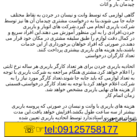
چیدمان بار و اثاث
گاهی لوازمی که توسط وانت و نیسان در جردن به نقاط مختلف
جابه جا می شوند،بنا به درخواست مشتری چیدمان آن ها نیز توسط
شرکت باربری انجام می گیرد.شرکت های اتوبار و باربری
جردن،افرادی را به این منظور آموزش می دهند.این افراد سریع و
در کمال دقت لوازم را طبق سلیقه مشتری در مکان خود قرار می
دهند.در صورتی که افراد خواهان برخورداری از این خدمات
باشند،باید هزینه های باربری بیشتری پرداخت کنند.
تعداد کارگران درخواستی
اتحادیه باربری جردن برای هر تعداد کارگر باربری هر ساله نرخ ثابتی
را اعلام خواهد کرد.مشتری هنگام مراجعه به شرکت باربری با توجه
به تعداد لوازمی که باید جابه جا شوند،تعداد کارگر مورد نیاز را به
شرکت اعلام خواهد کرد.با توجه به تعداد کارگر درخواستی،قسمتی
از هزینه های نهایی باربری مشخص خواهد شد.
زمان اتمام کار
هزینه های باربری با وانت و نیسان در صورتی که پروسه باربری
بیشتر از سه ساعت طول بکشد،افزایش خواهد یافت.این مدت
زمان به صورت استادندارد توسط اتحادیه باربری تعیین شده
تلفن تماس فوری
است.عواملی مثل آب وهوا،ترافیک،شرایط جغرافیایی مبدا یا حجم
☞☏
tel:09125758177
زیاد لوازم ممکن است باعث افزایش مدت زمان بارگیری و باربری
شوند که افزایش هزینه های باربری را در پی خواهند داشت.