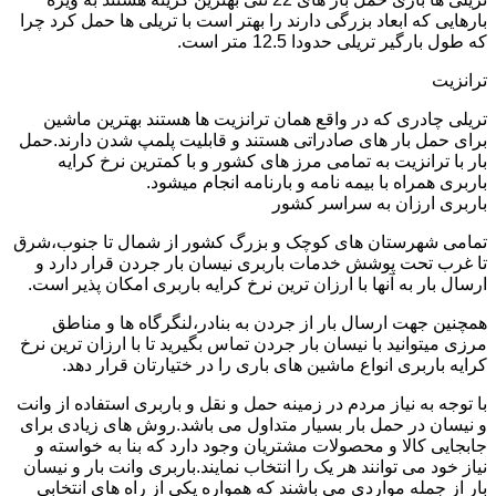
بارهایی که ابعاد بزرگی دارند را بهتر است با تریلی ها حمل کرد چرا
که طول بارگیر تریلی حدودا 12.5 متر است.
ترانزیت
تریلی چادری که در واقع همان ترانزیت ها هستند بهترین ماشین
برای حمل بار های صادراتی هستند و قابلیت پلمپ شدن دارند.حمل
بار با ترانزیت به تمامی مرز های کشور و با کمترین نرخ کرایه
باربری همراه با بیمه نامه و بارنامه انجام میشود.
باربری ارزان به سراسر کشور
تمامی شهرستان های کوچک و بزرگ کشور از شمال تا جنوب،شرق
تا غرب تحت پوشش خدمات باربری نیسان بار جردن قرار دارد و
ارسال بار به آنها با ارزان ترین نرخ کرایه باربری امکان پذیر است.
همچنین جهت ارسال بار از جردن به بنادر،لنگرگاه ها و مناطق
مرزی میتوانید با نیسان بار جردن تماس بگیرید تا با ارزان ترین نرخ
کرایه باربری انواع ماشین های باری را در ختیارتان قرار دهد.
با توجه به نیاز مردم در زمینه حمل و نقل و باربری استفاده از وانت
و نیسان در حمل بار بسیار متداول می باشد.روش های زیادی برای
جابجایی کالا و محصولات مشتریان وجود دارد که بنا به خواسته و
نیاز خود می توانند هر یک را انتخاب نمایند.باربری وانت بار و نیسان
بار از جمله مواردی می باشند که همواره یکی از راه های انتخابی