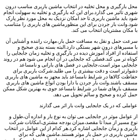
محل بارگیری و محل تخلیه در انتخاب ماشین باربری مناسب درون
شهری تاثیر می گذارد.برای این که بارگیری و تخلیه به سهولت انجام
شود باید ماشین باربری تا حد امکان نزدیک به محل مورد نظر پارک
شود.وانت بار جردن برای این منظورماشین های باربری را متناسب
با مکان مشتریان انتخاب می کند.
سرعت حمل و نقل به مسافت حمل بار،مهارت راننده و آشنایی آن
با مسیرهای درون شهر بستگی دارد.البته بسته بندی صحیح و
استفاده از افراد آموزش دیده در بارگیری و تخلیه زمان جابجایی را
کوتاه تر می کند.فصلی که جابجایی در آن انجام می شود هم در روند
جابجایی موثر است،جابجایی در فصل های بارانی و نامساعد
دشوارتر است و دقت بیشتری را می طلبد.شرکت باربری برای
حفاظت کالاها در شرایط نامساعد باید مجهز به ماشین های باربری
مسقف باشند.وانت بار جردن با دارا بودن انواع ماشین های باربری
مسقف بارهای شما در شرایط نامساعد جوی به بهترین شکل ممکن
حمل کرده و صحیح و سالم تحویل می دهد.
عواملی که در یک جابجایی وانت بار اثر می گذارند
از عوامل موثر در جابجایی می توان به نوع بار و اندازه آن،طول و
نوع مسیر از مبدا تا مقصد،میزان بودجه مشتری،امکانات شرکت
باربری و زمان جابجایی اشاره کرد.هر کدام از این عوامل در انتخاب
ماشین باربری در حمل بار موثر هستند.ماشین هایی که برای