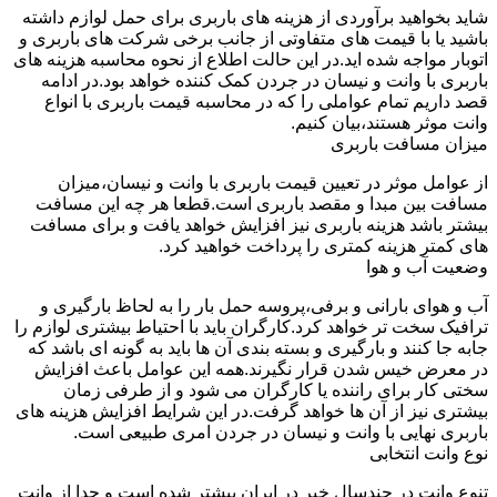
شاید بخواهید برآوردی از هزینه های باربری برای حمل لوازم داشته
باشید یا با قیمت های متفاوتی از جانب برخی شرکت های باربری و
اتوبار مواجه شده اید.در این حالت اطلاع از نحوه محاسبه هزینه های
باربری با وانت و نیسان در جردن کمک کننده خواهد بود.در ادامه
قصد داریم تمام عواملی را که در محاسبه قیمت باربری با انواع
وانت موثر هستند،بیان کنیم.
میزان مسافت باربری
از عوامل موثر در تعیین قیمت باربری با وانت و نیسان،میزان
مسافت بین مبدا و مقصد باربری است.قطعا هر چه این مسافت
بیشتر باشد هزینه باربری نیز افزایش خواهد یافت و برای مسافت
های کمتر هزینه کمتری را پرداخت خواهید کرد.
وضعیت آب و هوا
آب و هوای بارانی و برفی،پروسه حمل بار را به لحاظ بارگیری و
ترافیک سخت تر خواهد کرد.کارگران باید با احتیاط بیشتری لوازم را
جابه جا کنند و بارگیری و بسته بندی آن ها باید به گونه ای باشد که
در معرض خیس شدن قرار نگیرند.همه این عوامل باعث افزایش
سختی کار برای راننده یا کارگران می شود و از طرفی زمان
بیشتری نیز از آن ها خواهد گرفت.در این شرایط افزایش هزینه های
باربری نهایی با وانت و نیسان در جردن امری طبیعی است.
نوع وانت انتخابی
تنوع وانت در چندسال خیر در ایران بیشتر شده است و جدا از وانت