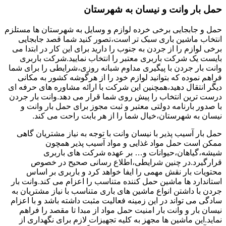
حمل بار وانت و نیسان به شهرستان
حمل و جابجایی برخی خرده لوازم و وسایل به شهرستان ها مستلزم
انتخاب ماشین باری سبک تر است،تصور کنید شما قصد جابجایی
برخی لوازم را از جردن به جنوب را دارید برای این کار در ابتدا می
بایست یک شرکت باربری معتبر را انتخاب نمایید.شرکت باربری
وانت بار جردن با پیگیری مداوم شبانه روزی،شرایطی را برای شما
فراهم نموده که بتوانید لوازم خود را از هرگوشه کشور به مکانی
دیگر انتقال دهید،همچنین این شرکت با ارائه مشاوره های حرفه ای
درست ترین انتخاب را پیش روی شما قرار می دهد.وانت بار جردن
با صدور بارنامه دولتی معتبر و ثبت مجوز برای حمل بار وانت و
نیسان به شهرستان،خیال شما را از هر بابت راحت می کند.
حمل بار آسیب پذیر با نیسان وانت با توجه به نیاز مشتریان گاهی
ممکن است حمل مواد غذایی و مواد آسیب پذیر همچون
شیشه،گیاهان،حیوانات و… بر عهده شرکت های باربری
قرارگیرد.در چنین شرایطی،اطلاع رسانی صحیح در خصوص
محتویات بار نقش مهمی را ایفا خواهد کرد و باربری بر اساس
استاندارد ها ماشین حمل کننده متناسب را اعزام می کند.وانت بار
جردن با داشتن انواع ماشین های باری متناسب با نیاز مشتریان به
سادگی می تواند در این زمینه فعالیت مثبت داشته باشد و با اعزام
نیسان بار و وانت بار امنیت حمل مواد از مبدا تا مقصد را فراهم
نماید.این ماشین ها مجهز به کلیه تجهیزات لازم برای نگهداری از