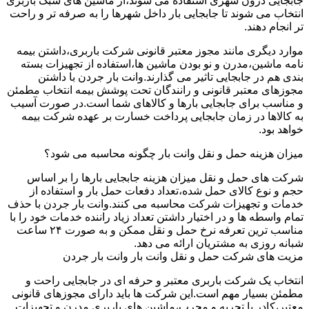
جابجایی درون شهری استفاده می شوند،از ماشین های سبک باربری
انتخاب می شوند تا جابجایی بار داخل شهرها را به صرفه تر و راحت
تر انجام دهند.
موارد دیگری مانند مجوز معتبر قانونی شرکت باربری،داشتن بیمه
نامه ماشین،مدرن و نو بودن ماشین ها،استفاده از تجهیزات بسته
بندی هم در جابجایی تاثیر می گذارند.وانت بار جردن با داشتن
مجوزهای معتبر قانونی و رانندگان تحت پوشش بیمه انتخاب مطمئن
و مناسب برای جابجایی بارها و کالاهای شما است.در صورت آسیب
به کالاها در زمان جابجایی پرداخت خسارت بر عهده شرکت بیمه
خواهد بود.
میزان هزینه حمل و نقل وانت بار چگونه محاسبه می شود؟
شرکت های حمل و نقل میزان هزینه جابجایی بارها را بر اساس
حجم و نوع کالای حمل شده،تعداد دفعات حمل بار و استفاده از
خدمات و تجهیزات شرکت محاسبه می کنند.وانت بار جردن با حذف
تمام واسطه ها و در اختیار داشتن تعداد زیاد راننده خدمات خود را با
مناسب ترین تعرفه نرخ حمل و نقل ممکن و به صورت ۲۴ ساعت
شبانه روزی به مشتریان ارائه می دهد.
مزیت های شرکت حمل و نقل وانت بار وانت بار جردن
انتخاب یک شرکت باربری معتبر و حرفه ای در جابجایی راحت و
مطمئن بسیار مهم است.این شرکت ها باید دارای مجوزهای قانونی
معتبر،کادر با تجربه و مجرب،ماشین های باربری مدرن و تجهیزات