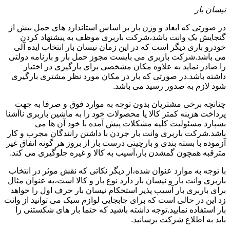
نیسان بار
در صورتی که ابعاد و وزن بار بر اساس استاندارد های حمل بیش از
گنجایش یک وانت باشد،شرکت باربری موظف به پیشنهاد کردن
خودرو باری دیگر است که در این زمان نیسان بار انتخاب ایده آلی
می باشد.شرکت باربری می بایست مجوز حمل بار و بارنامه دولتی
را صادر نماید به علاوه مکان مشخصی برای بارگیری در اختیار
داشته باشد.در صورتی که بار در مکان مورد نظر مشتری بارگیری
شود لازم به صدور رسید می باشد.
چنانچه برخی مشتریان بدون توجه به موارد فوق و صرفا به جهت
پرداخت هزینه کمتر کالا یا محصولات خود را به ماشین باربری ناآشنا
بسپارد مسئولیت کلیه مشکلات پیش آمده با خود آن ها می
باشد.شرکت باربری وانت بار جردن با داشتن رانندگان مجرب و کار
آزموده با بسته بندی و بارچینی درست بار از بروز هر گونه اتفاق غیر
مترقبه همچون گمشدن بار،آسیب به کالا و غیره جلوگیری می کند.
با توجه به موارد عنوان شده،از دیگر نکاتی که نقش موثر در انتخاب
باربری وانت بار و نیسان بار دارد نوع بار و کالا است،به عنوان مثال
برای باربری بار آسیب پذیر استحکام نیسان بار حرف اول را خواهد
زد این در حالی است که برای جابجایی لوازم سبک می توانید از وانت
بار استفاده نمایید.توجه داشته باشید که حتما بار های شکستنی را
باید به اطلاع شرکت برسانید.