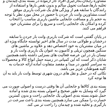
مشاوره رایگان،بکارگیری افراد کار آزموده در بسته بندی،چیدمان و
تخلیه بارها،ضمانت تحویل سالم و بدون نقص بارها و استفاده از
رانندگان با سابقه هم از ویژگی های یک شرکت باربری موفق
است.مشاورین وانت بار جردن با حضور در محل مورد نظر با توجه
به حجم بار و مسافت جابجایی ماشین باربری مناسب را انتخاب
کرده و امکان یک جابجایی راحت و سریع را برای مشتریان خود
فراهم می کنند.
در پایان گفتنی است که شرکت باربری وانت بار جردن با سابقه
درخشان و طولانی مدت در سال های اخیر توانسته جایگاه ویژه ای
در میان مشتریان به خود اختصاص دهد و علاوه بر ماشین های
سنگین همچون تریلی و کامیون به عنوان یک باربری وانت بار و
نیسان بار در این عرصه فعالیت های بسزایی داشته باشد،همچنین
شایان ذکر است که این کمپانی در زمینه حمل انواع کالا و محصولات
به سراسر کشور در مبدا و مقصد متفاوت آماده ارائه خدمات به
کلیه هموطنان عزیز می باشد.
نکاتی که در حمل و نقل های درون شهری توسط وانت بار باید به آن
ها توجه کرد
بسته بندی کالاها و جابجایی آن ها وقتی درست و اصولی صورت می
گیرد که وسایل به طور صحیح و اصولی بسته بندی شده و آماده
حمل شوند.بسته بندی اصولی یک جابجایی راحت و بدون کمترین
خسارت را ممکن می سازد.همچنین بسته بندی باعث سرعت در
بارگیری و تخلیه شده و چیدمان را راحت تر می کند.