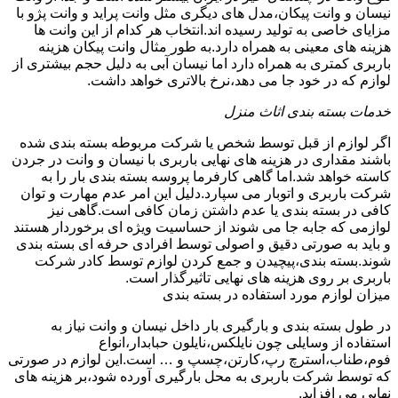
نیسان و وانت پیکان،مدل های دیگری مثل وانت پراید و وانت پژو با
مزایای خاصی به تولید رسیده اند.انتخاب هر کدام از این وانت ها
هزینه های معینی به همراه دارد.به طور مثال وانت پیکان هزینه
باربری کمتری به همراه دارد اما نیسان آبی به دلیل حجم بیشتری از
لوازم که در خود جا می دهد،نرخ بالاتری خواهد داشت.
خدمات بسته بندی اثاث منزل
اگر لوازم از قبل توسط شخص یا شرکت مربوطه بسته بندی شده
باشند مقداری در هزینه های نهایی باربری با نیسان و وانت در جردن
کاسته خواهد شد.اما گاهی کارفرما پروسه بسته بندی بار را به
شرکت باربری و اتوبار می سپارد.دلیل این امر عدم مهارت و توان
کافی در بسته بندی یا عدم داشتن زمان کافی است.گاهی نیز
لوازمی که جابه جا می شوند از حساسیت ویژه ای برخوردار هستند
و باید به صورتی دقیق و اصولی توسط افرادی حرفه ای بسته بندی
شوند.بسته بندی،پیچیدن و جمع کردن لوازم توسط کادر شرکت
باربری بر روی هزینه های نهایی تاثیرگذار است.
میزان لوازم مورد استفاده در بسته بندی
در طول بسته بندی و بارگیری بار داخل نیسان و وانت نیاز به
استفاده از وسایلی چون نایلکس،نایلون حبابدار،انواع
فوم،طناب،استرچ رپ،کارتن،چسپ و … است.این لوازم در صورتی
که توسط شرکت باربری به محل بارگیری آورده شود،بر هزینه های
نهایی می افزاید.