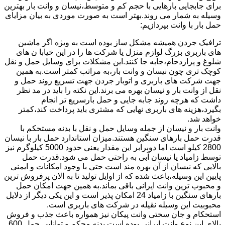
برای جابجایی بارهایی با حجم کم و متوسط،نیسان و وانت بار بهترین
وسیله به شمار می روند.بهتر است به صورت موردی به بیان مزایای
حمل بار با وانت بپردازیم:
ترافیک جردن همیشه مشکل ساز بوده است به ویژه اگر ماشین
های باربری بزرگ لوازم منزل یا شرکت ها را در این خیابا ن های
شلوغ و پرازدحام،جابه جا کنند.این مشکلات برای وسایل حمل و نقل
کوچک تری چون نیسان و وانت بار،به مراتب کمتر است.به همین
جهت شرکت های باربری و اتوبار جردن جهت تسریع روند حمل و
نقل از وانت بار و نیسان بهره می برند.این نکته را باید در مد نظر
داشت که هرچه روند جابه جایی و حمل بارسریع تر انجام
بگیرد،هزینه های باربری نهایی که مشتری باید پرداخت کند،کمتر
خواهد شد.
وانت بار و نیسان از جمله وسایل حمل و نقل با بدنه مستحکم با
قدرت حمل بارهای سنگین هستند.میزان استاندارد حمل بار با نیسان
2800 کیلو است اما دوبرابر این مقدار یعنی حدود 5000 کیلوگرم نیز
توسط زامیاد یا نیسان آبی به راحتی حمل می شود.قدرت حمل
بالایی که نیسان از آن بهره مند است حتی با وجود امکانات و ایمنی
پایین این وسیله،باعث شده که از اوایل تولید تا به الان پرفروش ترین
و محبوب ترین وانت ایرانی باقی بماند.به همین جهت امکان حمل
بارهای سنگین با زامیاد 24 امکان پذیر است و این یکی دیگر از دلایل
محبوبیت این وسیله نقیله در شرکت های باربری است.
استحکام و جان سختی وانت پیکان نیز همواره باعث جذب و فروش
بالای این نوع وانت ایرانی بوده است.بدنه محکم و توانایی حمل 600