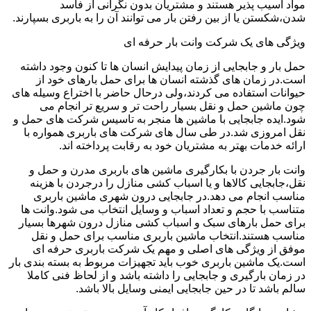
مواد آسیب پذیر هستند و مشتریان بدون نگرانی از فاسد
شدن،شکستن یا از بین رفتن بار می توانند آن را به باربری بسپارند.
ویژگی های یک شرکت وانت بار حرفه ای
حمل بار و جابجایی از زمان پیدایش انسان ها تا کنون وجود داشته
است.در زمان های گذشته انسان ها برای حمل بارهای خود از
حیوانات استفاده می کردند،ولی درحال حاضر با اختراع وسیله های
چون ماشین حمل و نقل بسیار راحت تر و سریع تر انجام می
شود.ایده جابجایی با ماشین ها منجر به تاسیس شرکت های حمل و
نقل امروزی شد.در طی سال های شرکت های باربری همواره با
ارائه خدمات بهتر به مشتریان خود به رقابت پرداخته اند.
وانت بار جردن با بکارگیری ماشین های باربری مدرن و حمل و
نقل،جابجایی کالاها و یا اسباب کشی منازل را درجردن با هزینه
مناسب انجام می دهد.در جابجایی درون شهری ماشین باربری
متناسب با حجم و تعداد اسباب و وسایل انتخاب می شود.وانت ها
برای حمل بارهای سبک و اسباب کشی منازل درون شهرها بسیار
مناسب هستند.انتخاب ماشین باربری مناسب برای حمل و نقل
موفق از ویژگی های اصلی و مهم یک شرکت باربری حرفه ای
است.یک ماشین باربری خوب باید تجهیزات مربوط به بسته بندی بار
در زمان بارگیری و جابجایی را داشته باشد و از لحاظ فنی کاملا
سالم باشد تا در حین جابجایی ایمنی وسایل بالا باشد.