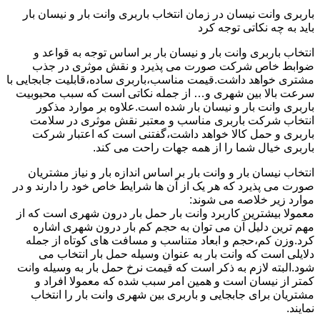
باربری وانت نیسان در زمان انتخاب باربری وانت بار و نیسان بار
باید به چه نکاتی توجه کرد
انتخاب باربری وانت بار و نیسان بار بر اساس توجه به قواعد و
ضوابط خاص شرکت صورت می پذیرد و نقش موثری در جذب
مشتری خواهد داشت.قیمت مناسب،باربری ساده،قابلیت جابجایی با
سرعت بالا بین شهری و… از جمله نکاتی است که سبب محبوبیت
باربری وانت بار و نیسان بار شده است.علاوه بر موارد مذکور
انتخاب شرکت باربری مناسب و معتبر نقش موثری در سلامت
باربری و حمل کالا خواهد داشت،گفتنی است که اعتبار شرکت
باربری خیال شما را از همه جهات راحت می کند.
انتخاب نیسان بار و وانت بار بر اساس اندازه بار و نیاز مشتریان
صورت می پذیرد که هر یک از آن ها شرایط خاص خود را دارند و در
موارد زیر خلاصه می شوند:
معمولا بیشترین کاربرد وانت بار حمل بار درون شهری است که از
مهم ترین دلیل آن می توان به حجم کم بار درون شهری اشاره
کرد.وزن کم،حجم و ابعاد متناسب و مسافت های کوتاه از جمله
دلایلی است که وانت بار به عنوان وسیله حمل بار انتخاب می
شود.البته لازم به ذکر است که قیمت نرخ حمل بار به وسیله وانت
کمتر از نیسان است و همین امر سبب شده که معمولا افراد و
مشتریان برای جابجایی و باربری بین شهری وانت بار را انتخاب
نمایند.