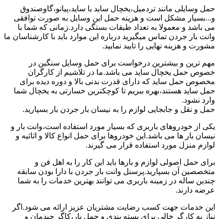
حمل وسایلی مانند تردمیل،یخچال ساید با ساید،پیانو،گاوصندوق
و...بسیار مشکل است و هزینه حمل این وسایل به صورت توافقی
می باشد و معمولا به تعداد طبقات بستگی دارد.زمانی که شما با
وانت بار جردن تماس میگیرید درباره این موارد باید با کارشناسان ما
مشورت و هزینه نهایی را تایید نمایید.
مهم ترین و بیشترین درخواست برای حمل وسایل سنگین در
خصوص حمل یخچال ساید می باشد.ما در تلاشیم از کارگران
مخصوص حمل ساید که دارای قدرت بدنی بالا و دوره دیده برای
حمل ساید هستند،بهره ببریم تا کوچکترین خسارتی به یخچال شما
وارد نشود.
حمل و نقل و جابجایی لوازم را به نیسان بار جردن بار بسپارید.
یکی از خودروهای باربری که بسیار مورد استفاده است،وانت بار و
نیسان بار ها می باشد.این خودروها برای حمل انواع کالا و اثاثیه و
لوازم منزل مورد استفاده قرار می گیرند.
برای حمل اصولی لوازم و بارها باید این کار را به اهل فن و
متخصصین آن بسپارید.پرسنل وانت بار جردن با دارا بودن سابقه
چندین ساله در زمینه باربری می توانند بهترین خدمات را به شما
عرضه دارند.
این خدمات جهت کسب رضایت مشتریان عزیز ارائه می شود.اگر
نیاز به کارگر خالی برای بسته بندی و حمل بار،کاگر چیدمان و