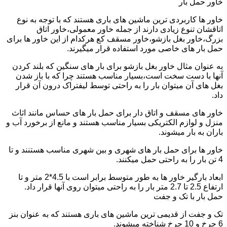
خاور حمل بار
خاور ها کاربردی ترین ماشین های باری هستند که با توجه به نوع
اتاقشان تنوع زیادی دارند از جمله خاور معمولی،خاور اتاق
بزرگ،خاور بغل بازشو،خاور مسقف کع هرکدام از این خاور ها برای
حمل بار های خاصی مورد استفاده قرار میگیرند.
به عنوان مثال خاور بغل بازشو برای بار های سنگین که بلند کردن
آنها با دست سخت است،بسیار مناسب هستند چرا که با باز شدن
بغل های آن میتوان بار را به راحتی توسط لیفتراک درون آن قرار
داد.
خاور های مسقف و اتاق دار برای حمل بار های حساس مانند اثاث
منزل و لوازم الکتریکی بسیار مناسب هستند و مانع از برخورد آب و
باران به بار میشوند.
خاور ها برای حمل بار های شهری و بین شهری مناسب هستنند و تا
4 تن بار را به راحتی حمل میکنند.
ابعاد بارگیر خاور ها به طور متوسط برابر است با 4.5*2 متر و تا
ارتفاع 2.5 تا 2.7 متر بار را به راحتی میتوان روی آنها قرار داد.
حمل بار با تک و جفت
تک و جفت از قدیمی ترین ماشین های باری هستند که به عنوان بنز
6 چرخ و 10 چرخ شناخته میشوند.