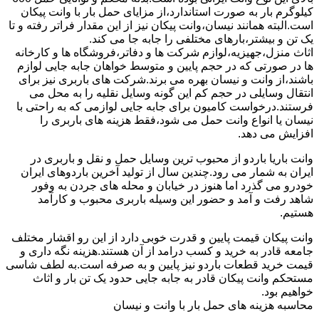
کیلوگرم بار به صورت استاندارد،از مزایای حمل بار با وانت پیکان
است.البته همانند نیسان،وانت پیکان نیز از این مقدار فراتر رفته و تا
یک تن و بیشتر،بارهای مختلفی را جابه جا می کند.
اثاث منزل،جهیزیه،لوازم شرکت ها و دفاتر،فروشگاه ها و کارخانه
ها در صورتی که در حجم پایین و متوسط خواهان جابه جایی لوازم
باشند،از وانت و نیسان بهره می برند.شرکت های باربری نیز برای
انتقال وسایلی در حجم کم این گونه وسایل نقلیه را به محل می
فرستند.درخواست کامیون برای جابه جایی لوازمی که به راحتی با
نیسان یا انواع وانت حمل می شود،فقط هزینه های باربری را
افزایش می دهد.
وانت باریا باردو از محبوب ترین وسایل حمل و نقل و باربری در
ایران به شمار می رود.چندین سال از تولید آخرین باردوهای ایران
خودرو می گذرد اما هنوز در خیابان و محله های جردن به وفور
شاهد رفت و آمد و حضور این وسیله باربری محبوب و کارآمد
هستیم.
وانت پیکان قیمت پایین و قدرت خوبی دارد از این رو اقشار مختلف
جامعه قادر به خرید و کسب درامد از آن هستند.هزینه نگه داری و
قیمت خرید قطعات باردو نیز پایین و به صرفه است.به لطف شاسی
مستحکم وانت پیکان قادر به جابه جایی حدود یک تن بار و اثاث
خواهیم بود.
محاسبه هزینه های حمل بار با وانت و نیسان