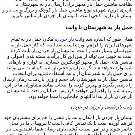
نظافت،ماشین حمل بار مجهز برای ارسال بار به شهرستان یا
باربری درون شهری،انواع ماشین حمل بار کوچک و بزرگ،وانت بار و
نیسان بار دارید: کافی است با نیسان بار جردن بار تماس بگیرید.
حمل بار به شهرستان با وانت
همان طور که اشاره شد
وانت بار جردن
،امکان حمل بار به تمام
شهرهای ایران را فراهم آورده است.صد البته که کار حمل بار به
شهرستان بسیار دشوار است اما نیسان بار جردن بار ثابت کرده
است به خوبی می تواند از پس این کار برآید.با بسته بندی اصولی و
ماشین های حمل بار مجهز کوچکترین خسارتی به لوازم و بارهای
شما وارد نخواهد شد.اگر میزان و حجم بار شما کم است می توانید
برای حمل بار به شهرستان از وانت استفاده نمایید.برای انتخاب
ماشین حمل بار به شهرستان باید حجم و وزن بار،مدت زمان ارسال
را درنظر بگیرید و بهترین گزینه را انتخاب نمایید.مشاوران ما در این
زمینه شما را راهنمایی خواهند کرد پس خیالتان راحت باشد.نیسان
بار جردن بار از بتدا تا انتهای جابجایی با شما خواهد بود.
وانت بار تلفنی و ارزان در جردن
نیسان بار جردن بار امکان وانت بار تلفنی را هم برای مشتریان خود
فراهم آورده است.با یک تماس کافی است تا نیروهای ما در محل
حاضر شوند و در امر اسباب کشی یاری رسان شما باشند.وانت بار
تلفنی در تمام مناطق جردن دارای شعبه می باشد و تمام خدمات