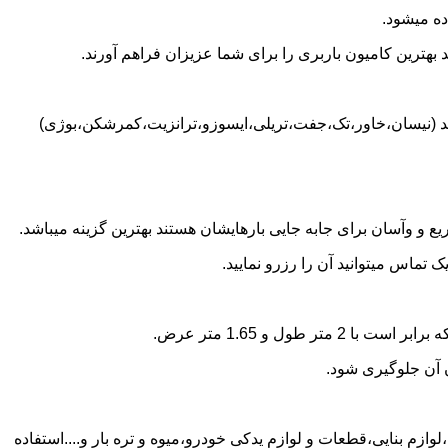
ده میشود.
بهترین کامیون باربری را برای شما عزیزان فراهم آورند.
اشد (نیسان،خاور،تک،جفت،تریلی،ایسوزو،ترانزیت،کمرشکن،بوژی)
 و وآسان برای جابه جایی بارهایشان هستند بهترین گزینه میباشد.
تماس میتوانید آن را رزرو نمایید.
ن آن جلوگیری شود.
وازم بنایی،قطعات و لوازم یدکی خودرو،میوه و تره بار و....استفاده