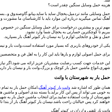
شد.
هزینه حمل وسایل سنگین چقدر است؟
حمل وسایلی مانند تردمیل،یخچال ساید با ساید،پیانو،گاوصندوق و...ب
آهنگ تماس میگیرید درباره این موارد باید با کارشناسان ما مشورت و هزین
مهم ترین و بیشترین درخواست برای حمل وسایل سنگین در خصوص حمل 
ببریم تا کوچکترین خسارتی به یخچال شما وارد نشود.
حمل و نقل و جابجایی لوازم را به نیسان بار کبوتر آهنگ بار بسپارید.
یکی از خودروهای باربری که بسیار مورد استفاده است،وانت بار و نیسان
برای حمل اصولی لوازم و بارها باید این کار را به اهل فن و متخصصین 
این خدمات جهت کسب رضایت مشتریان عزیز ارائه می شود.اگر نیاز به
شهری،انواع ماشین حمل بار کوچک و بزرگ،وانت بار و نیسان بار دارید:
حمل بار به شهرستان با وانت
همان طور که اشاره شد
وانت بار کبوتر آهنگ
،امکان حمل بار به تمام 
به خوبی می تواند از پس این کار برآید.با بسته بندی اصولی و ماشین 
شهرستان از وانت استفاده نمایید.برای انتخاب ماشین حمل بار به شهرست
خواهند کرد پس خیالتان راحت باشد.نیسان بار کبوتر آهنگ بار از بتدا تا 
وانت بار تلفنی و ارزان در کبوتر آهنگ