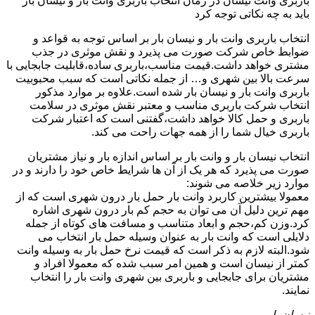
باربری وانت نیسان در زمان انتخاب باربری وانت بار و نیسان بار
باید به چه نکاتی توجه کرد
انتخاب باربری وانت بار و نیسان بار بر اساس توجه به قواعد و
ضوابط خاص شرکت صورت می پذیرد و نقش موثری در جذب
مشتری خواهد داشت.قیمت مناسب،باربری ساده،قابلیت جابجایی با
سرعت بالا بین شهری و… از جمله نکاتی است که سبب محبوبیت
باربری وانت بار و نیسان بار شده است.علاوه بر موارد مذکور
انتخاب شرکت باربری مناسب و معتبر نقش موثری در سلامت
باربری و حمل کالا خواهد داشت،گفتنی است که اعتبار شرکت
باربری خیال شما را از همه جهات راحت می کند.
انتخاب نیسان بار و وانت بار بر اساس اندازه بار و نیاز مشتریان
صورت می پذیرد که هر یک از آن ها شرایط خاص خود را دارند و در
موارد زیر خلاصه می شوند:
معمولا بیشترین کاربرد وانت بار حمل بار درون شهری است که از
مهم ترین دلیل آن می توان به حجم کم بار درون شهری اشاره
کرد.وزن کم،حجم و ابعاد متناسب و مسافت های کوتاه از جمله
دلایلی است که وانت بار به عنوان وسیله حمل بار انتخاب می
شود.البته لازم به ذکر است که قیمت نرخ حمل بار به وسیله وانت
کمتر از نیسان است و همین امر سبب شده که معمولا افراد و
مشتریان برای جابجایی و باربری بین شهری وانت بار را انتخاب
نمایند.
نیسان بار