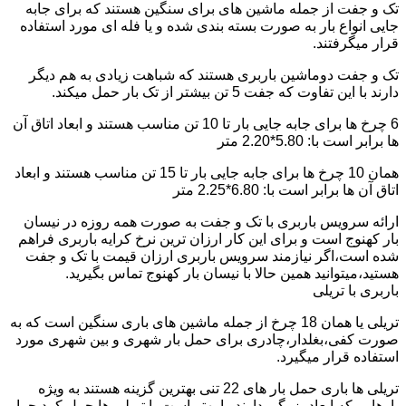
تک و جفت از جمله ماشین های برای سنگین هستند که برای جابه
جایی انواع بار به صورت بسته بندی شده و یا فله ای مورد استفاده
قرار میگرفتند.
تک و جفت دوماشین باربری هستند که شباهت زیادی به هم دیگر
دارند با این تفاوت که جفت 5 تن بیشتر از تک بار حمل میکند.
6 چرخ ها برای جابه جایی بار تا 10 تن مناسب هستند و ابعاد اتاق آن
ها برابر است با: 5.80*2.20 متر
همان 10 چرخ ها برای جابه جایی بار تا 15 تن مناسب هستند و ابعاد
اتاق آن ها برابر است با: 6.80*2.25 متر
ارائه سرویس باربری با تک و جفت به صورت همه روزه در نیسان
بار کهنوج است و برای این کار ارزان ترین نرخ کرایه باربری فراهم
شده است،اگر نیازمند سرویس باربری ارزان قیمت با تک و جفت
هستید،میتوانید همین حالا با نیسان بار کهنوج تماس بگیرید.
باربری با تریلی
تریلی یا همان 18 چرخ از جمله ماشین های باری سنگین است که به
صورت کفی،بغلدار،چادری برای حمل بار شهری و بین شهری مورد
استفاده قرار میگیرد.
تریلی ها باری حمل بار های 22 تنی بهترین گزینه هستند به ویژه
بارهایی که ابعاد بزرگی دارند را بهتر است با تریلی ها حمل کرد چرا