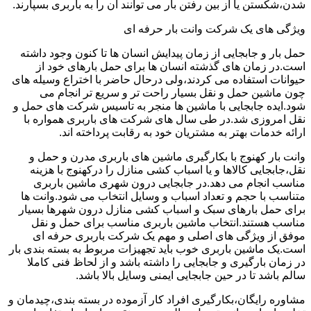
شدن،شکستن یا از بین رفتن بار می توانند آن را به باربری بسپارند.
ویژگی های یک شرکت وانت بار حرفه ای
حمل بار و جابجایی از زمان پیدایش انسان ها تا کنون وجود داشته
است.در زمان های گذشته انسان ها برای حمل بارهای خود از
حیوانات استفاده می کردند،ولی درحال حاضر با اختراع وسیله های
چون ماشین حمل و نقل بسیار راحت تر و سریع تر انجام می
شود.ایده جابجایی با ماشین ها منجر به تاسیس شرکت های حمل و
نقل امروزی شد.در طی سال های شرکت های باربری همواره با
ارائه خدمات بهتر به مشتریان خود به رقابت پرداخته اند.
وانت بار کهنوج با بکارگیری ماشین های باربری مدرن و حمل و
نقل،جابجایی کالاها و یا اسباب کشی منازل را درکهنوج با هزینه
مناسب انجام می دهد.در جابجایی درون شهری ماشین باربری
متناسب با حجم و تعداد اسباب و وسایل انتخاب می شود.وانت ها
برای حمل بارهای سبک و اسباب کشی منازل درون شهرها بسیار
مناسب هستند.انتخاب ماشین باربری مناسب برای حمل و نقل
موفق از ویژگی های اصلی و مهم یک شرکت باربری حرفه ای
است.یک ماشین باربری خوب باید تجهیزات مربوط به بسته بندی بار
در زمان بارگیری و جابجایی را داشته باشد و از لحاظ فنی کاملا
سالم باشد تا در حین جابجایی ایمنی وسایل بالا باشد.
مشاوره رایگان،بکارگیری افراد کار آزموده در بسته بندی،چیدمان و