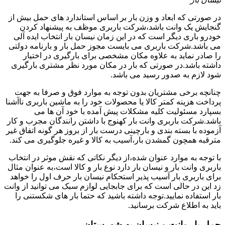
در صورتی که ابعاد و وزن بار بر اساس استاندارد های حمل بیش از
گنجایش یک وانت باشد،شرکت باربری موظف به پیشنهاد کردن
خودرو باری دیگر است که در این زمان نیسان بار انتخاب ایده آلی
می باشد.شرکت باربری می بایست مجوز حمل بار و بارنامه دولتی
را صادر نماید به علاوه مکان مشخصی برای بارگیری در اختیار
داشته باشد.در صورتی که بار در مکان مورد نظر مشتری بارگیری
شود لازم به صدور رسید می باشد.
چنانچه برخی مشتریان بدون توجه به موارد فوق و صرفا به جهت
پرداخت هزینه کمتر کالا یا محصولات خود را به ماشین باربری ناآشنا
بسپارد مسئولیت کلیه مشکلات پیش آمده با خود آن ها می
باشد.شرکت باربری وانت بار کهنوج با داشتن رانندگان مجرب و کار
آزموده با بسته بندی و بارچینی درست بار از بروز هر گونه اتفاق غیر
مترقبه همچون گمشدن بار،آسیب به کالا و غیره جلوگیری می کند.
با توجه به موارد عنوان شده،از دیگر نکاتی که نقش موثر در انتخاب
باربری وانت بار و نیسان بار دارد نوع بار و کالا است،به عنوان مثال
برای باربری بار آسیب پذیر استحکام نیسان بار حرف اول را خواهد
زد این در حالی است که برای جابجایی لوازم سبک می توانید از وانت
بار استفاده نمایید.توجه داشته باشید که حتما بار های شکستنی را
باید به اطلاع شرکت برسانید.
حمل بار وانت و نیسان به شهرستان