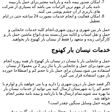
امکان صدور بیمه نامه و بارنامه معتبر،برای حمل بار.بیمه
نامه یکی از مهم ترین الزامات می باشد که بسیاری از شرکت
های باربری از آن چشم پوشی می کنند.
امکان فعالیت و انجام خدمات بصورت 24 ساعته حتی در ایام
تعطیل
حمل بار بین شهری و درون شهری،انجام کلیه خدمات جابجایی و
حمل و نقل اسباب و اثاثیه منزل،بسته بندی،انواع ماشین حمل بار و
کارگرانی زبده و متعهد را فقط از نیسان بار کهنوج بار بخواهید.
خدمات نیسان بار کهنوج
حمل و جابجایی بار با نیسان در نیسان بار کهنوج بار همه روزه انجام
می شود.برای حمل و جابجایی بار با تناژ زیر 2 تن معمولا از نیسان
استفاده می شود.نیسان برای حمل بار با حجم کم و اصطلاحا خورده
بار مورد استفاده قرار می گیرد.
اگر قصد حمل بار درون شهری را دارید و یا می خواهید بار و لوازم با
حجم کم را به شهرستان ارسال کنید می توانید از خدمات نیسان بار
ما بهره مند شوید.تمام ارسال ها با بارنامه و بیمه نامه معتبر انجام
خواهد شد.
هزینه حمل وسایل سنگین چقدر است؟
حمل وسایلی مانند تردمیل،یخچال ساید با ساید،پیانو،گاوصندوق