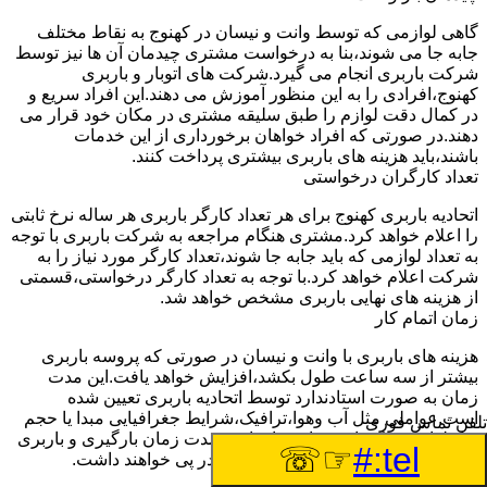
گاهی لوازمی که توسط وانت و نیسان در کهنوج به نقاط مختلف
جابه جا می شوند،بنا به درخواست مشتری چیدمان آن ها نیز توسط
شرکت باربری انجام می گیرد.شرکت های اتوبار و باربری
کهنوج،افرادی را به این منظور آموزش می دهند.این افراد سریع و
در کمال دقت لوازم را طبق سلیقه مشتری در مکان خود قرار می
دهند.در صورتی که افراد خواهان برخورداری از این خدمات
باشند،باید هزینه های باربری بیشتری پرداخت کنند.
تعداد کارگران درخواستی
اتحادیه باربری کهنوج برای هر تعداد کارگر باربری هر ساله نرخ ثابتی
را اعلام خواهد کرد.مشتری هنگام مراجعه به شرکت باربری با توجه
به تعداد لوازمی که باید جابه جا شوند،تعداد کارگر مورد نیاز را به
شرکت اعلام خواهد کرد.با توجه به تعداد کارگر درخواستی،قسمتی
از هزینه های نهایی باربری مشخص خواهد شد.
زمان اتمام کار
هزینه های باربری با وانت و نیسان در صورتی که پروسه باربری
بیشتر از سه ساعت طول بکشد،افزایش خواهد یافت.این مدت
زمان به صورت استادندارد توسط اتحادیه باربری تعیین شده
است.عواملی مثل آب وهوا،ترافیک،شرایط جغرافیایی مبدا یا حجم
تلفن تماس فوری
زیاد لوازم ممکن است باعث افزایش مدت زمان بارگیری و باربری
☞☏
tel:#
شوند که افزایش هزینه های باربری را در پی خواهند داشت.
تعداد طبقات ساختمان مبدا و مقصد