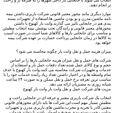
انتخاب می شوند تا جابجایی بار داخل شهرها را به صرفه تر و راحت
تر انجام دهند.
موارد دیگری مانند مجوز معتبر قانونی شرکت باربری،داشتن بیمه
نامه ماشین،مدرن و نو بودن ماشین ها،استفاده از تجهیزات بسته
بندی هم در جابجایی تاثیر می گذارند.وانت بار کهنوج با داشتن
مجوزهای معتبر قانونی و رانندگان تحت پوشش بیمه انتخاب مطمئن
و مناسب برای جابجایی بارها و کالاهای شما است.در صورت آسیب
به کالاها در زمان جابجایی پرداخت خسارت بر عهده شرکت بیمه
خواهد بود.
میزان هزینه حمل و نقل وانت بار چگونه محاسبه می شود؟
شرکت های حمل و نقل میزان هزینه جابجایی بارها را بر اساس
حجم و نوع کالای حمل شده،تعداد دفعات حمل بار و استفاده از
خدمات و تجهیزات شرکت محاسبه می کنند.وانت بار کهنوج با حذف
تمام واسطه ها و در اختیار داشتن تعداد زیاد راننده خدمات خود را با
مناسب ترین تعرفه نرخ حمل و نقل ممکن و به صورت ۲۴ ساعت
شبانه روزی به مشتریان ارائه می دهد.
مزیت های شرکت حمل و نقل وانت بار وانت بار کهنوج
انتخاب یک شرکت باربری معتبر و حرفه ای در جابجایی راحت و
مطمئن بسیار مهم است.این شرکت ها باید دارای مجوزهای قانونی
معتبر،کادر با تجربه و مجرب،ماشین های باربری مدرن و تجهیزات
مناسب جهت بسته بندی صحیح و اصولی باشند تا بتوانند خدمات