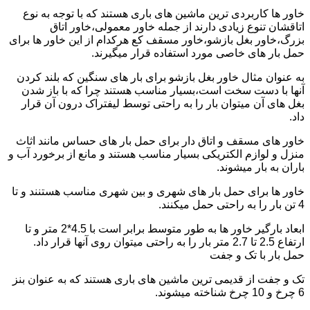
خاور ها کاربردی ترین ماشین های باری هستند که با توجه به نوع
اتاقشان تنوع زیادی دارند از جمله خاور معمولی،خاور اتاق
بزرگ،خاور بغل بازشو،خاور مسقف کع هرکدام از این خاور ها برای
حمل بار های خاصی مورد استفاده قرار میگیرند.
به عنوان مثال خاور بغل بازشو برای بار های سنگین که بلند کردن
آنها با دست سخت است،بسیار مناسب هستند چرا که با باز شدن
بغل های آن میتوان بار را به راحتی توسط لیفتراک درون آن قرار
داد.
خاور های مسقف و اتاق دار برای حمل بار های حساس مانند اثاث
منزل و لوازم الکتریکی بسیار مناسب هستند و مانع از برخورد آب و
باران به بار میشوند.
خاور ها برای حمل بار های شهری و بین شهری مناسب هستنند و تا
4 تن بار را به راحتی حمل میکنند.
ابعاد بارگیر خاور ها به طور متوسط برابر است با 4.5*2 متر و تا
ارتفاع 2.5 تا 2.7 متر بار را به راحتی میتوان روی آنها قرار داد.
حمل بار با تک و جفت
تک و جفت از قدیمی ترین ماشین های باری هستند که به عنوان بنز
6 چرخ و 10 چرخ شناخته میشوند.