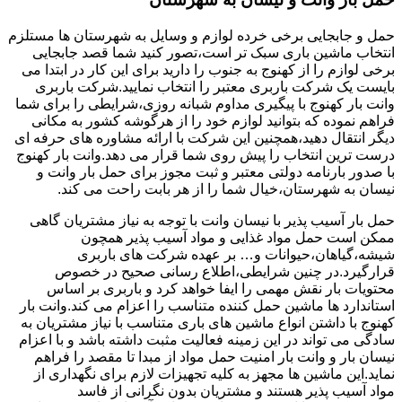
حمل و جابجایی برخی خرده لوازم و وسایل به شهرستان ها مستلزم
انتخاب ماشین باری سبک تر است،تصور کنید شما قصد جابجایی
برخی لوازم را از کهنوج به جنوب را دارید برای این کار در ابتدا می
بایست یک شرکت باربری معتبر را انتخاب نمایید.شرکت باربری
وانت بار کهنوج با پیگیری مداوم شبانه روزی،شرایطی را برای شما
فراهم نموده که بتوانید لوازم خود را از هرگوشه کشور به مکانی
دیگر انتقال دهید،همچنین این شرکت با ارائه مشاوره های حرفه ای
درست ترین انتخاب را پیش روی شما قرار می دهد.وانت بار کهنوج
با صدور بارنامه دولتی معتبر و ثبت مجوز برای حمل بار وانت و
نیسان به شهرستان،خیال شما را از هر بابت راحت می کند.
حمل بار آسیب پذیر با نیسان وانت با توجه به نیاز مشتریان گاهی
ممکن است حمل مواد غذایی و مواد آسیب پذیر همچون
شیشه،گیاهان،حیوانات و… بر عهده شرکت های باربری
قرارگیرد.در چنین شرایطی،اطلاع رسانی صحیح در خصوص
محتویات بار نقش مهمی را ایفا خواهد کرد و باربری بر اساس
استاندارد ها ماشین حمل کننده متناسب را اعزام می کند.وانت بار
کهنوج با داشتن انواع ماشین های باری متناسب با نیاز مشتریان به
سادگی می تواند در این زمینه فعالیت مثبت داشته باشد و با اعزام
نیسان بار و وانت بار امنیت حمل مواد از مبدا تا مقصد را فراهم
نماید.این ماشین ها مجهز به کلیه تجهیزات لازم برای نگهداری از
مواد آسیب پذیر هستند و مشتریان بدون نگرانی از فاسد