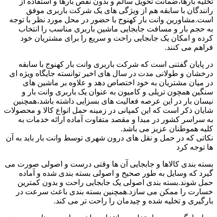
تخلیه بارها،ضمانت تحویل سالم و بدون نقص بارها و استفاده از
رانندگان با سابقه هم از ویژگی های یک شرکت باربری موفق
است.مشاورین وانت بار کهنوج با حضور در محل مورد نظر با توجه
به حجم بار و مسافت جابجایی ماشین باربری مناسب را انتخاب
کرده و امکان یک جابجایی راحت و سریع را برای مشتریان خود
فراهم می کنند.
در پایان گفتنی است که شرکت باربری وانت بار کهنوج با سابقه
درخشان و طولانی مدت در سال های اخیر توانسته جایگاه ویژه ای
در میان مشتریان به خود اختصاص دهد و علاوه بر ماشین های
سنگین همچون تریلی و کامیون به عنوان یک باربری وانت بار و
نیسان بار در این عرصه فعالیت های بسزایی داشته باشد،همچنین
شایان ذکر است که این کمپانی در زمینه حمل انواع کالا و محصولات
به سراسر کشور در مبدا و مقصد متفاوت آماده ارائه خدمات به
کلیه هموطنان عزیز می باشد.
نکاتی که در حمل و نقل های درون شهری توسط وانت بار باید به آن
ها توجه کرد
بسته بندی کالاها و جابجایی آن ها وقتی درست و اصولی صورت می
گیرد که وسایل به طور صحیح و اصولی بسته بندی شده و آماده
حمل شوند.بسته بندی اصولی یک جابجایی راحت و بدون کمترین
خسارت را ممکن می سازد.همچنین بسته بندی باعث سرعت در
بارگیری و تخلیه شده و چیدمان را راحت تر می کند.