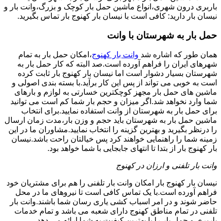
باربری درون شهری،انواع ماشین حمل بار کوچک و بزرگ،وانت بار و
نیسان بار دارید: کافی است با نیسان بار کهنوج بار تماس بگیرید.
حمل بار به شهرستان با وانت
همان طور که اشاره شد
وانت بار کهنوج
،امکان حمل بار به تمام
شهرهای ایران را فراهم آورده است.صد البته که کار حمل بار به
شهرستان بسیار دشوار است اما نیسان بار کهنوج بار ثابت کرده
است به خوبی می تواند از پس این کار برآید.با بسته بندی اصولی و
ماشین های حمل بار مجهز کوچکترین خسارتی به لوازم و بارهای
شما وارد نخواهد شد.اگر میزان و حجم بار شما کم است می توانید
برای حمل بار به شهرستان از وانت استفاده نمایید.برای انتخاب
ماشین حمل بار به شهرستان باید حجم و وزن بار،مدت زمان ارسال
را درنظر بگیرید و بهترین گزینه را انتخاب نمایید.مشاوران ما در این
زمینه شما را راهنمایی خواهند کرد پس خیالتان راحت باشد.نیسان
بار کهنوج بار از بتدا تا انتهای جابجایی با شما خواهد بود.
وانت بار تلفنی و ارزان در کهنوج
نیسان بار کهنوج بار امکان وانت بار تلفنی را هم برای مشتریان خود
فراهم آورده است.با یک تماس کافی است تا نیروهای ما در محل
حاضر شوند و در امر اسباب کشی یاری رسان شما باشند.وانت بار
تلفنی در تمام مناطق کهنوج دارای شعبه می باشد و تمام خدمات
باربری و حمل بار را با بهترین کیفیت به شما ارائه می دهد.