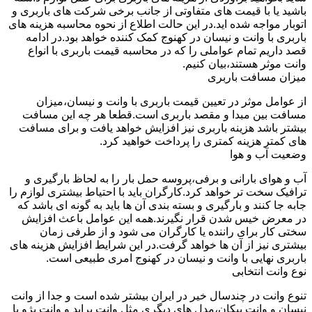
باشید یا با قیمت های متفاوتی از جانب برخی شرکت های باربری و
اتوبار مواجه شده اید.در این حالت اطلاع از نحوه محاسبه هزینه های
باربری با وانت و نیسان در کهنوج کمک کننده خواهد بود.در ادامه
قصد داریم تمام عواملی را که در محاسبه قیمت باربری با انواع
وانت موثر هستند،بیان کنیم.
میزان مسافت باربری
از عوامل موثر در تعیین قیمت باربری با وانت و نیسان،میزان
مسافت بین مبدا و مقصد باربری است.قطعا هر چه این مسافت
بیشتر باشد هزینه باربری نیز افزایش خواهد یافت و برای مسافت
های کمتر هزینه کمتری را پرداخت خواهید کرد.
وضعیت آب و هوا
آب و هوای بارانی و برفی،پروسه حمل بار را به لحاظ بارگیری و
ترافیک سخت تر خواهد کرد.کارگران باید با احتیاط بیشتری لوازم را
جابه جا کنند و بارگیری و بسته بندی آن ها باید به گونه ای باشد که
در معرض خیس شدن قرار نگیرند.همه این عوامل باعث افزایش
سختی کار برای راننده یا کارگران می شود و از طرفی زمان
بیشتری نیز از آن ها خواهد گرفت.در این شرایط افزایش هزینه های
باربری نهایی با وانت و نیسان در کهنوج امری طبیعی است.
نوع وانت انتخابی
تنوع وانت در چندسال خیر در ایران بیشتر شده است و جدا از وانت
نیسان و وانت پیکان،مدل های دیگری مثل وانت پراید و وانت پژو با