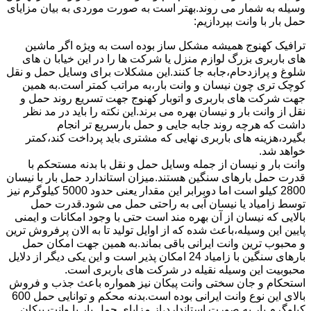
وسیله به شمار می روند.بهتر است به صورت موردی به بیان مزایای
حمل بار با وانت بپردازیم:
ترافیک کهنوج همیشه مشکل ساز بوده است به ویژه اگر ماشین
های باربری بزرگ لوازم منزل یا شرکت ها را در این خیابا ن های
شلوغ و پرازدحام،جابه جا کنند.این مشکلات برای وسایل حمل و نقل
کوچک تری چون نیسان و وانت بار،به مراتب کمتر است.به همین
جهت شرکت های باربری و اتوبار کهنوج جهت تسریع روند حمل و
نقل از وانت بار و نیسان بهره می برند.این نکته را باید در مد نظر
داشت که هرچه روند جابه جایی و حمل بارسریع تر انجام
بگیرد،هزینه های باربری نهایی که مشتری باید پرداخت کند،کمتر
خواهد شد.
وانت بار و نیسان از جمله وسایل حمل و نقل با بدنه مستحکم با
قدرت حمل بارهای سنگین هستند.میزان استاندارد حمل بار با نیسان
2800 کیلو است اما دوبرابر این مقدار یعنی حدود 5000 کیلوگرم نیز
توسط زامیاد یا نیسان آبی به راحتی حمل می شود.قدرت حمل
بالایی که نیسان از آن بهره مند است حتی با وجود امکانات و ایمنی
پایین این وسیله،باعث شده که از اوایل تولید تا به الان پرفروش ترین
و محبوب ترین وانت ایرانی باقی بماند.به همین جهت امکان حمل
بارهای سنگین با زامیاد 24 امکان پذیر است و این یکی دیگر از دلایل
محبوبیت این وسیله نقیله در شرکت های باربری است.
استحکام و جان سختی وانت پیکان نیز همواره باعث جذب و فروش
بالای این نوع وانت ایرانی بوده است.بدنه محکم و توانایی حمل 600
کیلوگرم بار به صورت استاندارد،از مزایای حمل بار با وانت پیکان