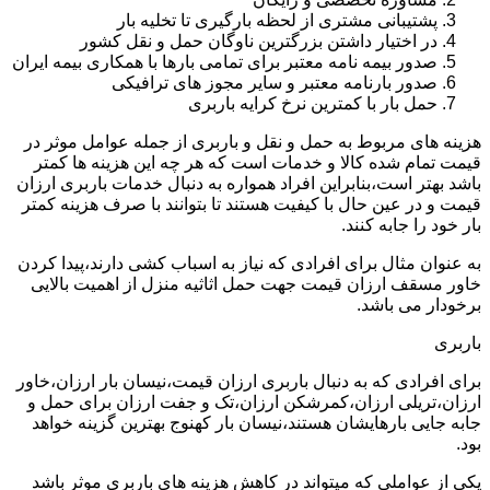
پشتیبانی مشتری از لحظه بارگیری تا تخلیه بار
در اختیار داشتن بزرگترین ناوگان حمل و نقل کشور
صدور بیمه نامه معتبر برای تمامی بارها با همکاری بیمه ایران
صدور بارنامه معتبر و سایر مجوز های ترافیکی
حمل بار با کمترین نرخ کرایه باربری
هزینه های مربوط به حمل و نقل و باربری از جمله عوامل موثر در
قیمت تمام شده کالا و خدمات است که هر چه این هزینه ها کمتر
باشد بهتر است،بنابراین افراد همواره به دنبال خدمات باربری ارزان
قیمت و در عین حال با کیفیت هستند تا بتوانند با صرف هزینه کمتر
بار خود را جابه کنند.
به عنوان مثال برای افرادی که نیاز به اسباب کشی دارند،پیدا کردن
خاور مسقف ارزان قیمت جهت حمل اثاثیه منزل از اهمیت بالایی
برخودار می باشد.
باربری
برای افرادی که به دنبال باربری ارزان قیمت،نیسان بار ارزان،خاور
ارزان،تریلی ارزان،کمرشکن ارزان،تک و جفت ارزان برای حمل و
جابه جایی بارهایشان هستند،نیسان بار کهنوج بهترین گزینه خواهد
بود.
یکی از عواملی که میتواند در کاهش هزینه های باربری موثر باشد