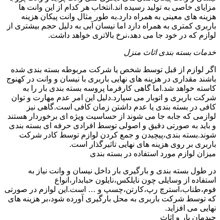
مزایای خاصی به تولید رسیده اند.انتخاب هر کدام از این وانت ها
هزینه های معینی به همراه دارد.به طور مثال وانت پیکان هزینه
باربری کمتری به همراه دارد اما نیسان آبی به دلیل حجم بیشتری از
لوازم که در خود جا می دهد،نرخ بالاتری خواهد داشت.
خدمات بسته بندی اثاث منزل
اگر لوازم از قبل توسط شخص یا شرکت مربوطه بسته بندی شده
باشند مقداری در هزینه های نهایی باربری با نیسان و وانت در کهنوج
کاسته خواهد شد.اما گاهی کارفرما پروسه بسته بندی بار را به
شرکت باربری و اتوبار می سپارد.دلیل این امر عدم مهارت و توان
کافی در بسته بندی یا عدم داشتن زمان کافی است.گاهی نیز
لوازمی که جابه جا می شوند از حساسیت ویژه ای برخوردار هستند
و باید به صورتی دقیق و اصولی توسط افرادی حرفه ای بسته بندی
شوند.بسته بندی،پیچیدن و جمع کردن لوازم توسط کادر شرکت
باربری بر روی هزینه های نهایی تاثیرگذار است.
میزان لوازم مورد استفاده در بسته بندی
در طول بسته بندی و بارگیری بار داخل نیسان و وانت نیاز به
استفاده از وسایلی چون نایلکس،نایلون حبابدار،انواع
فوم،طناب،استرچ رپ،کارتن،چسپ و … است.این لوازم در صورتی
که توسط شرکت باربری به محل بارگیری آورده شود،بر هزینه های
نهایی می افزاید.
چیدمان بار و اثاث