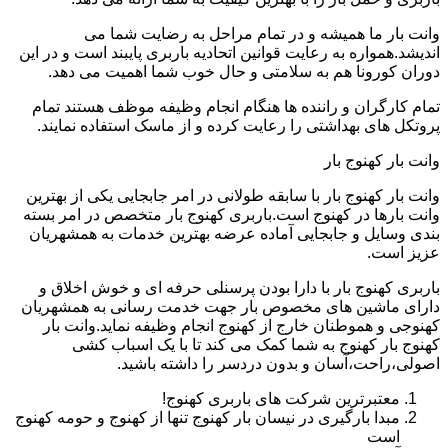
وانت بار ما همیشه و در تمام مراحل به رضایت شما می
اندیشد.همواره به رعایت قوانین اتحادیه باربری پایبند است و در این
دوران کورونا هم به سلامتی و حال خوب شما اهمیت می دهد.
تمام کارگران و راننده ها هنگام انجام وظیفه موظف هستند تمام
پروتکل های بهداشتی را رعایت کرده و از ماسک استفاده نمایند.
وانت بار کهنوج بار
وانت بار کهنوج بار با سابقه طولانی در امر جابجایی یکی از بهترین
وانت بارها در کهنوج است.باربری کهنوج بار متخصص در امر بسته
بندی وسایل و جابجایی آماده عرضه بهترین خدمات به همشهریان
عزیز است.
باربری کهنوج بار با دارا بودن پرسنلی حرفه ای و خوش اخلاق و
دارای ماشین های مخصوص بار جهت خدمت رسانی به همشهریان
کهنوجی و هموطنان خارج از کهنوج انجام وظیفه نماید.وانت بار
کهنوج بار کهنوج به شما کمک می کند تا با یک اسباب کشی
اصولی،راحت،آسان و بدون دردسر را داشته باشید.
معتبرترین شرکت های باربری کهنوج!
مبدا بارگیری در نیسان بار کهنوج تنها از کهنوج و حومه کهنوج
است