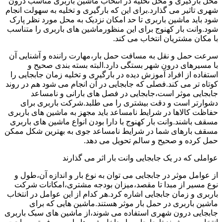
محل بارگیری و محل تخلیه در انتخاب ماشین باربری مناسب درون
شهری تاثیر می گذارد.برای این که بارگیری و تخلیه به سهولت انجام
شود باید ماشین باربری تا حد امکان نزدیک به محل مورد نظر پارک
شود.وانت بار کهنوج برای این منظورماشین های باربری را متناسب
با مکان مشتریان انتخاب می کند.
سرعت حمل و نقل به مسافت حمل بار،مهارت راننده و آشنایی آن
با مسیرهای درون شهر بستگی دارد.البته بسته بندی صحیح و
استفاده از افراد آموزش دیده در بارگیری و تخلیه زمان جابجایی را
کوتاه تر می کند.فصلی که جابجایی در آن انجام می شود هم در روند
جابجایی موثر است،جابجایی در فصل های بارانی و نامساعد
دشوارتر است و دقت بیشتری را می طلبد.شرکت باربری برای
حفاظت کالاها در شرایط نامساعد باید مجهز به ماشین های باربری
مسقف باشند.وانت بار کهنوج با دارا بودن انواع ماشین های باربری
مسقف بارهای شما در شرایط نامساعد جوی به بهترین شکل ممکن
حمل کرده و صحیح و سالم تحویل می دهد.
عواملی که در یک جابجایی وانت بار اثر می گذارند
از عوامل موثر در جابجایی می توان به نوع بار و اندازه آن،طول و
نوع مسیر از مبدا تا مقصد،میزان بودجه مشتری،امکانات شرکت
باربری و زمان جابجایی اشاره کرد.هر کدام از این عوامل در انتخاب
ماشین باربری در حمل بار موثر هستند.ماشین هایی که برای
جابجایی درون شهری استفاده می شوند،از ماشین های سبک باربری