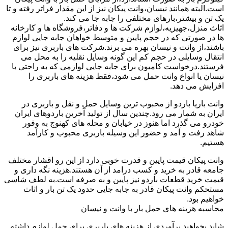
است.البته همانند نیسان،وانت پیکان نیز از این مقدار فراتر رفته و تا
یک تن و بیشتر،بارهای مختلفی را جابه جا می کند.
اثاث منزل،جهیزیه،لوازم شرکت ها و دفاتر،فروشگاه ها و کارخانه
ها در صورتی که در حجم پایین و متوسط خواهان جابه جایی لوازم
باشند،از وانت و نیسان بهره می برند.شرکت های باربری نیز برای
انتقال وسایلی در حجم کم این گونه وسایل نقلیه را به محل می
فرستند.درخواست کامیون برای جابه جایی لوازمی که به راحتی با
نیسان یا انواع وانت حمل می شود،فقط هزینه های باربری را
افزایش می دهد.
وانت باریا باردو از محبوب ترین وسایل حمل و نقل و باربری در
ایران به شمار می رود.چندین سال از تولید آخرین باردوهای ایران
خودرو می گذرد اما هنوز در خیابان و محله های کهنوج به وفور
شاهد رفت و آمد و حضور این وسیله باربری محبوب و کارآمد
هستیم.
وانت پیکان قیمت پایین و قدرت خوبی دارد از این رو اقشار مختلف
جامعه قادر به خرید و کسب درامد از آن هستند.هزینه نگه داری و
قیمت خرید قطعات باردو نیز پایین و به صرفه است.به لطف شاسی
مستحکم وانت پیکان قادر به جابه جایی حدود یک تن بار و اثاث
خواهیم بود.
محاسبه هزینه های حمل بار با وانت و نیسان
شاید بخواهید برآوردی از هزینه های باربری برای حمل لوازم داشته