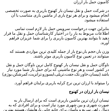
کامیون حمل بار ارزان
در شرکت حمل و نقل نیسان بار کهنوج باربری به صورت تخصصی
انجام میشود و برای هر نوع باری از ماشین باری متناسب با آن
استفاده میشود.
بنابراین جهت درخواست سرویس حمل بار لازم است تمامی
اطلاعات مربوط به بار را در اختیار کارشناسان حمل و نقل ما قرار
دهید تا بتوانند بهترین کامیون باربری را برای شما عزیزان فراهم
آورند.
وزن بار،حجم بار،نوع بار از جمله کلیدی ترین مواردی هستند که
میتوانند در تعیین نوع کامیون باربری موثر باشند.
ناوگان حمل و نقل نیسان بار کهنوج کامل ترین ناوگان حمل و نقل
در کشور است و هر نوع ماشینی که برای حمل بار شما مورد نیاز
باشد (نیسان،خاور،تک،جفت،تریلی،ایسوزو،ترانزیت،کمرشکن،بوژی)
را میتواند با ارزان ترین نرخ کرایه باربری برایتان فراهم آورد.
نیسان بار ارزان در کهنوج
نیسان ارزان ترین ماشین باربری است که برای ارسال بار به
صورت شهری و بین شهری مورد نیاز است و برای افرادی که به
دنبال راهی سریع و وآسان برای جابه جایی بارهایشان هستند بهترین