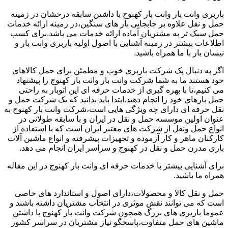
باربری وانت بار وانت بار کهنوج با داشتن سابقه درخشان در زمینه
حمل و نقل علاوه بر جابجایی بار های سنگین،در زمینه ارائه خدمات
حمل سبک تر به مشتریان آماده ارائه خدمات می باشد.برای کسب
اطلاعات بیشتر در زمینه آشنایی با اصول اولیه باربری وانت بار و
نیسان بار با ما همراه باشید.
اگر به دنبال یک شرکت باربری خوب و مطمئن برای حمل کالاهای
خود هستند ما به شما شرکت وانت بار وانت بار کهنوج را پیشنهاد
می کنیم،تا با بهره گیری از خدمات حرفه ای این اتوبار به راحتی
حمل بارهای خود را انجام دهید.ابتدا باید بدانید که یک شرکت حمل و
نقل حرفه ای دارای چه ویژگی هایی است،شرکت وانت بار کهنوج به
عنوان اولین موسسه حمل و نقل در ایران و با سابقه طولانی در
انواع حمل ونقل از شرکت های معتبر ایران است که با استفاده از
کارکنان ماهر و کار آزموده و تجهیزات پیشرفته و انواع ماشین آلات
باری مدرن حمل و نقل در کهنوج و سراسر ایران انجام می دهد.
برای آشنایی بیشتر با خدمات حرفه ای وانت بار کهنوج در این مقاله
همراه ما باشید.
حمل و نقل کالا و محصولات،دارای اصول و استاندارد های خاصی
است که می توانند نقش موثری در انتخاب مشتریان داشته باشند و
عموما باربری های بزرگ همچون شرکت وانت بار کهنوج با داشتن
ماشین های حمل متفاوت،پاسخگو نیاز مشتریان در سراسر کشور