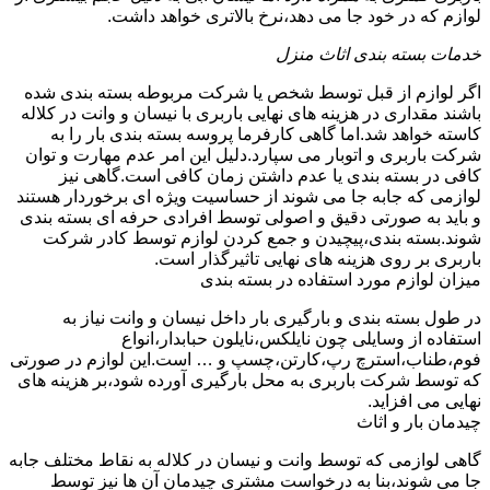
لوازم که در خود جا می دهد،نرخ بالاتری خواهد داشت.
خدمات بسته بندی اثاث منزل
اگر لوازم از قبل توسط شخص یا شرکت مربوطه بسته بندی شده
باشند مقداری در هزینه های نهایی باربری با نیسان و وانت در کلاله
کاسته خواهد شد.اما گاهی کارفرما پروسه بسته بندی بار را به
شرکت باربری و اتوبار می سپارد.دلیل این امر عدم مهارت و توان
کافی در بسته بندی یا عدم داشتن زمان کافی است.گاهی نیز
لوازمی که جابه جا می شوند از حساسیت ویژه ای برخوردار هستند
و باید به صورتی دقیق و اصولی توسط افرادی حرفه ای بسته بندی
شوند.بسته بندی،پیچیدن و جمع کردن لوازم توسط کادر شرکت
باربری بر روی هزینه های نهایی تاثیرگذار است.
میزان لوازم مورد استفاده در بسته بندی
در طول بسته بندی و بارگیری بار داخل نیسان و وانت نیاز به
استفاده از وسایلی چون نایلکس،نایلون حبابدار،انواع
فوم،طناب،استرچ رپ،کارتن،چسپ و … است.این لوازم در صورتی
که توسط شرکت باربری به محل بارگیری آورده شود،بر هزینه های
نهایی می افزاید.
چیدمان بار و اثاث
گاهی لوازمی که توسط وانت و نیسان در کلاله به نقاط مختلف جابه
جا می شوند،بنا به درخواست مشتری چیدمان آن ها نیز توسط