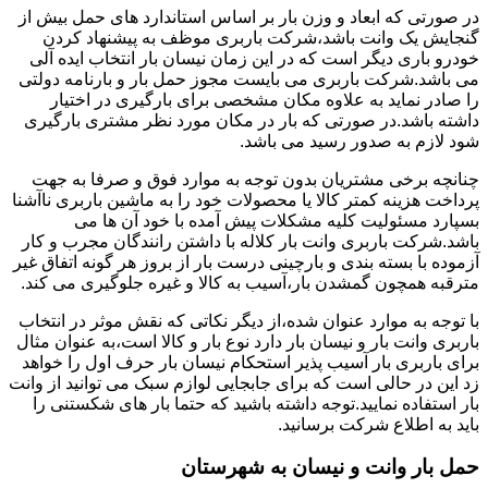
در صورتی که ابعاد و وزن بار بر اساس استاندارد های حمل بیش از
گنجایش یک وانت باشد،شرکت باربری موظف به پیشنهاد کردن
خودرو باری دیگر است که در این زمان نیسان بار انتخاب ایده آلی
می باشد.شرکت باربری می بایست مجوز حمل بار و بارنامه دولتی
را صادر نماید به علاوه مکان مشخصی برای بارگیری در اختیار
داشته باشد.در صورتی که بار در مکان مورد نظر مشتری بارگیری
شود لازم به صدور رسید می باشد.
چنانچه برخی مشتریان بدون توجه به موارد فوق و صرفا به جهت
پرداخت هزینه کمتر کالا یا محصولات خود را به ماشین باربری ناآشنا
بسپارد مسئولیت کلیه مشکلات پیش آمده با خود آن ها می
باشد.شرکت باربری وانت بار کلاله با داشتن رانندگان مجرب و کار
آزموده با بسته بندی و بارچینی درست بار از بروز هر گونه اتفاق غیر
مترقبه همچون گمشدن بار،آسیب به کالا و غیره جلوگیری می کند.
با توجه به موارد عنوان شده،از دیگر نکاتی که نقش موثر در انتخاب
باربری وانت بار و نیسان بار دارد نوع بار و کالا است،به عنوان مثال
برای باربری بار آسیب پذیر استحکام نیسان بار حرف اول را خواهد
زد این در حالی است که برای جابجایی لوازم سبک می توانید از وانت
بار استفاده نمایید.توجه داشته باشید که حتما بار های شکستنی را
باید به اطلاع شرکت برسانید.
حمل بار وانت و نیسان به شهرستان