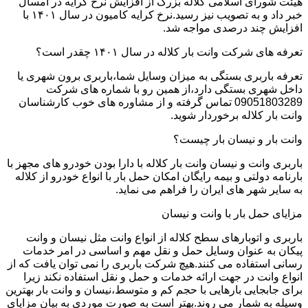
هیئت شورای اسلامی کلاله بزرگ از افزایش نرخ کرایه در امسال
خبر داد و به تصویب نیز رسید.نرخ کرایه کامیون در سال ۱۴۰۱ با
افزایش چند درصدی مواجه شد.
تعرفه های شرکت وانت بار کلاله در سال ۱۴۰۱ چقدر است؟
تعرفه باربری بستگی به میزان وسایل شما،باربری برون شهری یا
داخل شهری بستگی دارد،از همین رو با شماره های شرکت
09051803289 تماس گرفته و از مشاوره های خوب کارشناسان
وانت بار کلاله برخوردار شوید.
وانت بار و نیسان بار چیست؟
باربری وانت و نیسان وانت بار کلاله با دارا بودن خودرو های مجهز با
بارنامه دولتی و بیمه رایگان امکان حمل بار با انواع خودرو از کلاله
به سایر شهر های ایران را فراهم می نماید.
مزایای حمل بار با وانت و نیسان
باربری و اتوبارهای سطح کلاله از انواع وانت مثل نیسان و وانت
پیکان به عنوان وسایل حمل و نقل مهم و اساسی در امر خدمات
رسانی استفاده می کنند.هیچ شرکت باربری را نمی توان یافت که از
انواع وانت در جهت ارائه خدمات و حمل و نقل استفاده نکند زیرا
برای جابجایی بارهایی با حجم کم و متوسط،نیسان و وانت بار بهترین
وسیله به شمار می روند.بهتر است به صورت موردی به بیان مزایای