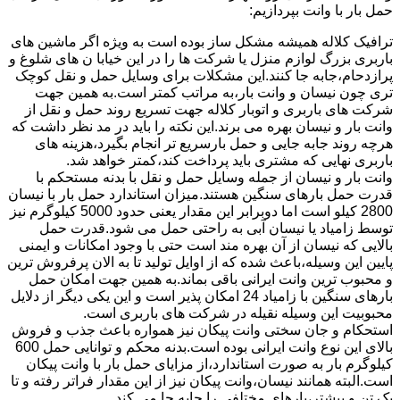
حمل بار با وانت بپردازیم:
ترافیک کلاله همیشه مشکل ساز بوده است به ویژه اگر ماشین های
باربری بزرگ لوازم منزل یا شرکت ها را در این خیابا ن های شلوغ و
پرازدحام،جابه جا کنند.این مشکلات برای وسایل حمل و نقل کوچک
تری چون نیسان و وانت بار،به مراتب کمتر است.به همین جهت
شرکت های باربری و اتوبار کلاله جهت تسریع روند حمل و نقل از
وانت بار و نیسان بهره می برند.این نکته را باید در مد نظر داشت که
هرچه روند جابه جایی و حمل بارسریع تر انجام بگیرد،هزینه های
باربری نهایی که مشتری باید پرداخت کند،کمتر خواهد شد.
وانت بار و نیسان از جمله وسایل حمل و نقل با بدنه مستحکم با
قدرت حمل بارهای سنگین هستند.میزان استاندارد حمل بار با نیسان
2800 کیلو است اما دوبرابر این مقدار یعنی حدود 5000 کیلوگرم نیز
توسط زامیاد یا نیسان آبی به راحتی حمل می شود.قدرت حمل
بالایی که نیسان از آن بهره مند است حتی با وجود امکانات و ایمنی
پایین این وسیله،باعث شده که از اوایل تولید تا به الان پرفروش ترین
و محبوب ترین وانت ایرانی باقی بماند.به همین جهت امکان حمل
بارهای سنگین با زامیاد 24 امکان پذیر است و این یکی دیگر از دلایل
محبوبیت این وسیله نقیله در شرکت های باربری است.
استحکام و جان سختی وانت پیکان نیز همواره باعث جذب و فروش
بالای این نوع وانت ایرانی بوده است.بدنه محکم و توانایی حمل 600
کیلوگرم بار به صورت استاندارد،از مزایای حمل بار با وانت پیکان
است.البته همانند نیسان،وانت پیکان نیز از این مقدار فراتر رفته و تا
یک تن و بیشتر،بارهای مختلفی را جابه جا می کند.