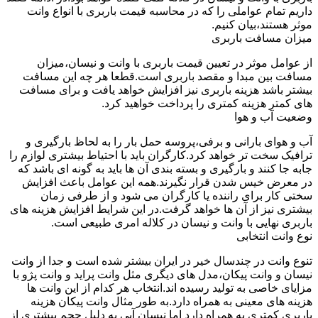
داریم تمام عواملی را که در محاسبه قیمت باربری با انواع وانت
موثر هستند،بیان کنیم.
میزان مسافت باربری
از عوامل موثر در تعیین قیمت باربری با وانت و نیسان،میزان
مسافت بین مبدا و مقصد باربری است.قطعا هر چه این مسافت
بیشتر باشد هزینه باربری نیز افزایش خواهد یافت و برای مسافت
های کمتر هزینه کمتری را پرداخت خواهید کرد.
وضعیت آب و هوا
آب و هوای بارانی و برفی،پروسه حمل بار را به لحاظ بارگیری و
ترافیک سخت تر خواهد کرد.کارگران باید با احتیاط بیشتری لوازم را
جابه جا کنند و بارگیری و بسته بندی آن ها باید به گونه ای باشد که
در معرض خیس شدن قرار نگیرند.همه این عوامل باعث افزایش
سختی کار برای راننده یا کارگران می شود و از طرفی زمان
بیشتری نیز از آن ها خواهد گرفت.در این شرایط افزایش هزینه های
باربری نهایی با وانت و نیسان در کلاله امری طبیعی است.
نوع وانت انتخابی
تنوع وانت در چندسال خیر در ایران بیشتر شده است و جدا از وانت
نیسان و وانت پیکان،مدل های دیگری مثل وانت پراید و وانت پژو با
مزایای خاصی به تولید رسیده اند.انتخاب هر کدام از این وانت ها
هزینه های معینی به همراه دارد.به طور مثال وانت پیکان هزینه
باربری کمتری به همراه دارد اما نیسان آبی به دلیل حجم بیشتری از