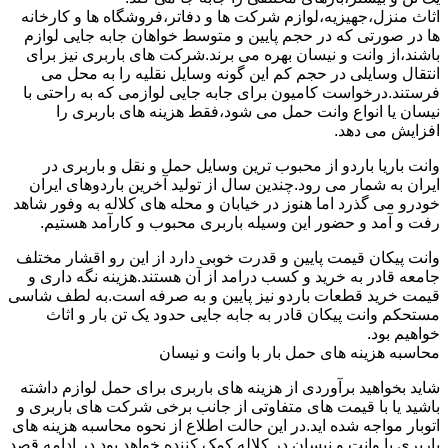
اثاث منزل،جهیزیه،لوازم شرکت ها و دفاتر،فروشگاه ها و کارخانه
ها در صورتی که در حجم پایین و متوسط خواهان جابه جایی لوازم
باشند،از وانت و نیسان بهره می برند.شرکت های باربری نیز برای
انتقال وسایلی در حجم کم این گونه وسایل نقلیه را به محل می
فرستند.درخواست کامیون برای جابه جایی لوازمی که به راحتی با
نیسان یا انواع وانت حمل می شود،فقط هزینه های باربری را
افزایش می دهد.
وانت باریا باردو از محبوب ترین وسایل حمل و نقل و باربری در
ایران به شمار می رود.چندین سال از تولید آخرین باردوهای ایران
خودرو می گذرد اما هنوز در خیابان و محله های کلاله به وفور شاهد
رفت و آمد و حضور این وسیله باربری محبوب و کارآمد هستیم.
وانت پیکان قیمت پایین و قدرت خوبی دارد از این رو اقشار مختلف
جامعه قادر به خرید و کسب درامد از آن هستند.هزینه نگه داری و
قیمت خرید قطعات باردو نیز پایین و به صرفه است.به لطف شاسی
مستحکم وانت پیکان قادر به جابه جایی حدود یک تن بار و اثاث
خواهیم بود.
محاسبه هزینه های حمل بار با وانت و نیسان
شاید بخواهید برآوردی از هزینه های باربری برای حمل لوازم داشته
باشید یا با قیمت های متفاوتی از جانب برخی شرکت های باربری و
اتوبار مواجه شده اید.در این حالت اطلاع از نحوه محاسبه هزینه های
باربری با وانت و نیسان در کلاله کمک کننده خواهد بود.در ادامه قصد