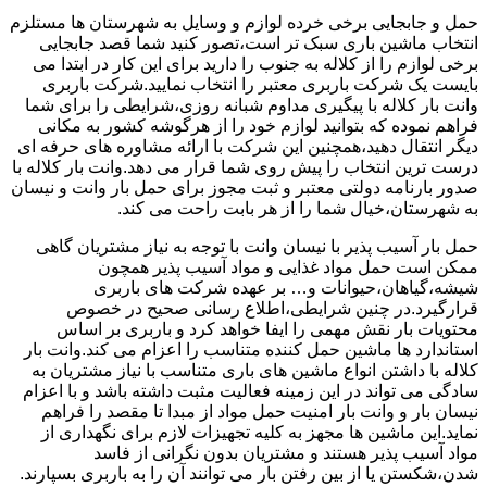
حمل و جابجایی برخی خرده لوازم و وسایل به شهرستان ها مستلزم
انتخاب ماشین باری سبک تر است،تصور کنید شما قصد جابجایی
برخی لوازم را از کلاله به جنوب را دارید برای این کار در ابتدا می
بایست یک شرکت باربری معتبر را انتخاب نمایید.شرکت باربری
وانت بار کلاله با پیگیری مداوم شبانه روزی،شرایطی را برای شما
فراهم نموده که بتوانید لوازم خود را از هرگوشه کشور به مکانی
دیگر انتقال دهید،همچنین این شرکت با ارائه مشاوره های حرفه ای
درست ترین انتخاب را پیش روی شما قرار می دهد.وانت بار کلاله با
صدور بارنامه دولتی معتبر و ثبت مجوز برای حمل بار وانت و نیسان
به شهرستان،خیال شما را از هر بابت راحت می کند.
حمل بار آسیب پذیر با نیسان وانت با توجه به نیاز مشتریان گاهی
ممکن است حمل مواد غذایی و مواد آسیب پذیر همچون
شیشه،گیاهان،حیوانات و… بر عهده شرکت های باربری
قرارگیرد.در چنین شرایطی،اطلاع رسانی صحیح در خصوص
محتویات بار نقش مهمی را ایفا خواهد کرد و باربری بر اساس
استاندارد ها ماشین حمل کننده متناسب را اعزام می کند.وانت بار
کلاله با داشتن انواع ماشین های باری متناسب با نیاز مشتریان به
سادگی می تواند در این زمینه فعالیت مثبت داشته باشد و با اعزام
نیسان بار و وانت بار امنیت حمل مواد از مبدا تا مقصد را فراهم
نماید.این ماشین ها مجهز به کلیه تجهیزات لازم برای نگهداری از
مواد آسیب پذیر هستند و مشتریان بدون نگرانی از فاسد
شدن،شکستن یا از بین رفتن بار می توانند آن را به باربری بسپارند.