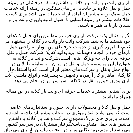
باربری وانت بار وانت بار کلاله با داشتن سابقه درخشان در زمینه
حمل و نقل علاوه بر جابجایی بار های سنگین،در زمینه ارائه خدمات
حمل سبک تر به مشتریان آماده ارائه خدمات می باشد.برای کسب
اطلاعات بیشتر در زمینه آشنایی با اصول اولیه باربری وانت بار و
نیسان بار با ما همراه باشید.
اگر به دنبال یک شرکت باربری خوب و مطمئن برای حمل کالاهای
خود هستند ما به شما شرکت وانت بار وانت بار کلاله را پیشنهاد می
کنیم،تا با بهره گیری از خدمات حرفه ای این اتوبار به راحتی حمل
بارهای خود را انجام دهید.ابتدا باید بدانید که یک شرکت حمل و نقل
حرفه ای دارای چه ویژگی هایی است،شرکت وانت بار کلاله به
عنوان اولین موسسه حمل و نقل در ایران و با سابقه طولانی در
انواع حمل ونقل از شرکت های معتبر ایران است که با استفاده از
کارکنان ماهر و کار آزموده و تجهیزات پیشرفته و انواع ماشین آلات
باری مدرن حمل و نقل در کلاله و سراسر ایران انجام می دهد.
برای آشنایی بیشتر با خدمات حرفه ای وانت بار کلاله در این مقاله
همراه ما باشید.
حمل و نقل کالا و محصولات،دارای اصول و استاندارد های خاصی
است که می توانند نقش موثری در انتخاب مشتریان داشته باشند و
عموما باربری های بزرگ همچون شرکت وانت بار کلاله با داشتن
ماشین های حمل متفاوت،پاسخگو نیاز مشتریان در سراسر کشور
می باشد.از مهم ترین نکاتی موثر در انتخاب ماشین باربری می توان