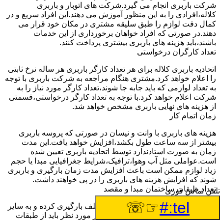
شرکت باربری انجام می گیرد.شرکت های اتوبار و باربری
کلاله،افرادی را به این منظور آموزش می دهند.این افراد سریع و در
کمال دقت لوازم را طبق سلیقه مشتری در مکان خود قرار می
دهند.در صورتی که افراد خواهان برخورداری از این خدمات
باشند،باید هزینه های باربری بیشتری پرداخت کنند.
تعداد کارگران درخواستی
اتحادیه باربری کلاله برای هر تعداد کارگر باربری هر ساله نرخ ثابتی
را اعلام خواهد کرد.مشتری هنگام مراجعه به شرکت باربری با توجه
به تعداد لوازمی که باید جابه جا شوند،تعداد کارگر مورد نیاز را به
شرکت اعلام خواهد کرد.با توجه به تعداد کارگر درخواستی،قسمتی
از هزینه های نهایی باربری مشخص خواهد شد.
زمان اتمام کار
هزینه های باربری با وانت و نیسان در صورتی که پروسه باربری
بیشتر از سه ساعت طول بکشد،افزایش خواهد یافت.این مدت
زمان به صورت استادندارد توسط اتحادیه باربری تعیین شده
است.عواملی مثل آب وهوا،ترافیک،شرایط جغرافیایی مبدا یا حجم
زیاد لوازم ممکن است باعث افزایش مدت زمان بارگیری و باربری
شوند که افزایش هزینه های باربری را در پی خواهند داشت.
تعداد طبقات ساختمان مبدا و مقصد
تلفن تماس فوری
☞☏
tel:#
وانت ها بارهای مختلفی را از نقاط مختلف بارگیری کرده و به سایر
نقاط جابه جا می کنند.در اکثر مواقع بار مورد نظر باید از طبقات