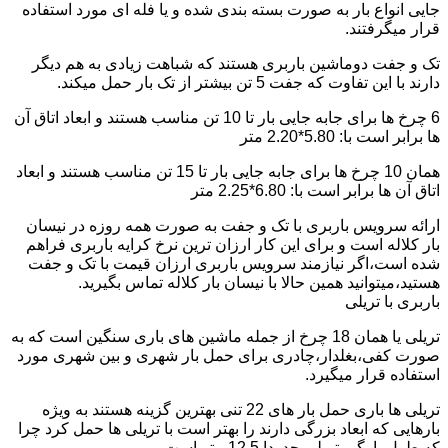
جایی انواع بار به صورت بسته بندی شده و یا فله ای مورد استفاده
قرار میگرفتند.
تک و جفت دوماشین باربری هستند که شباهت زیادی به هم دیگر
دارند با این تفاوت که جفت 5 تن بیشتر از تک بار حمل میکند.
6 چرخ ها برای جابه جایی بار تا 10 تن مناسب هستند و ابعاد اتاق آن
ها برابر است با: 5.80*2.20 متر
همان 10 چرخ ها برای جابه جایی بار تا 15 تن مناسب هستند و ابعاد
اتاق آن ها برابر است با: 6.80*2.25 متر
ارائه سرویس باربری با تک و جفت به صورت همه روزه در نیسان
بار کلاله است و برای این کار ارزان ترین نرخ کرایه باربری فراهم
شده است،اگر نیازمند سرویس باربری ارزان قیمت با تک و جفت
هستید،میتوانید همین حالا با نیسان بار کلاله تماس بگیرید.
باربری با تریلی
تریلی یا همان 18 چرخ از جمله ماشین های باری سنگین است که به
صورت کفی،بغلدار،چادری برای حمل بار شهری و بین شهری مورد
استفاده قرار میگیرد.
تریلی ها باری حمل بار های 22 تنی بهترین گزینه هستند به ویژه
بارهایی که ابعاد بزرگی دارند را بهتر است با تریلی ها حمل کرد چرا
که طول بارگیر تریلی حدودا 12.5 متر است.