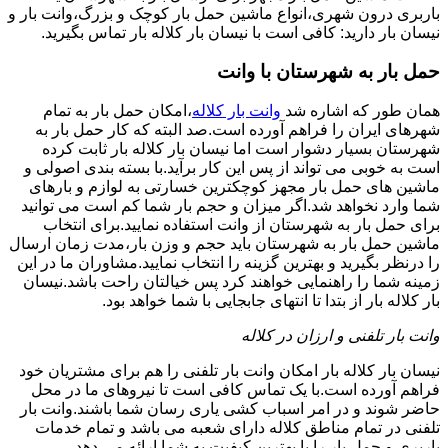
باربری درون شهری،انواع ماشین حمل بار کوچک و بزرگ،وانت بار و
نیسان بار دارید: کافی است با نیسان بار کلاله بار تماس بگیرید.
حمل بار به شهرستان با وانت
همان طور که اشاره شد
وانت بار کلاله
،امکان حمل بار به تمام
شهرهای ایران را فراهم آورده است.صد البته که کار حمل بار به
شهرستان بسیار دشوار است اما نیسان بار کلاله بار ثابت کرده
است به خوبی می تواند از پس این کار برآید.با بسته بندی اصولی و
ماشین های حمل بار مجهز کوچکترین خسارتی به لوازم و بارهای
شما وارد نخواهد شد.اگر میزان و حجم بار شما کم است می توانید
برای حمل بار به شهرستان از وانت استفاده نمایید.برای انتخاب
ماشین حمل بار به شهرستان باید حجم و وزن بار،مدت زمان ارسال
را درنظر بگیرید و بهترین گزینه را انتخاب نمایید.مشاوران ما در این
زمینه شما را راهنمایی خواهند کرد پس خیالتان راحت باشد.نیسان
بار کلاله بار از بتدا تا انتهای جابجایی با شما خواهد بود.
وانت بار تلفنی و ارزان در کلاله
نیسان بار کلاله بار امکان وانت بار تلفنی را هم برای مشتریان خود
فراهم آورده است.با یک تماس کافی است تا نیروهای ما در محل
حاضر شوند و در امر اسباب کشی یاری رسان شما باشند.وانت بار
تلفنی در تمام مناطق کلاله دارای شعبه می باشد و تمام خدمات
باربری و حمل بار را با بهترین کیفیت به شما ارائه می دهد.