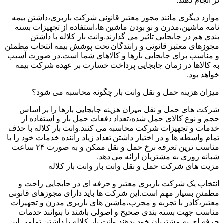
تر انجام دهند.
موارد دیگری مانند مجوز معتبر قانونی شرکت باربری،داشتن بیمه
نامه ماشین،مدرن و نو بودن ماشین ها،استفاده از تجهیزات بسته
بندی هم در جابجایی تاثیر می گذارند.وانت بار کلاله با داشتن
مجوزهای معتبر قانونی و رانندگان تحت پوشش بیمه انتخاب مطمئن
و مناسب برای جابجایی بارها و کالاهای شما است.در صورت آسیب
به کالاها در زمان جابجایی پرداخت خسارت بر عهده شرکت بیمه
خواهد بود.
میزان هزینه حمل و نقل وانت بار چگونه محاسبه می شود؟
شرکت های حمل و نقل میزان هزینه جابجایی بارها را بر اساس
حجم و نوع کالای حمل شده،تعداد دفعات حمل بار و استفاده از
خدمات و تجهیزات شرکت محاسبه می کنند.وانت بار کلاله با حذف
تمام واسطه ها و در اختیار داشتن تعداد زیاد راننده خدمات خود را با
مناسب ترین تعرفه نرخ حمل و نقل ممکن و به صورت ۲۴ ساعت
شبانه روزی به مشتریان ارائه می دهد.
مزیت های شرکت حمل و نقل وانت بار وانت بار کلاله
انتخاب یک شرکت باربری معتبر و حرفه ای در جابجایی راحت و
مطمئن بسیار مهم است.این شرکت ها باید دارای مجوزهای قانونی
معتبر،کادر با تجربه و مجرب،ماشین های باربری مدرن و تجهیزات
مناسب جهت بسته بندی صحیح و اصولی باشند تا بتوانند خدمات
حرفه ای به مشتریان خود بدهند.وانت بار کلاله با داشتن تمامی این