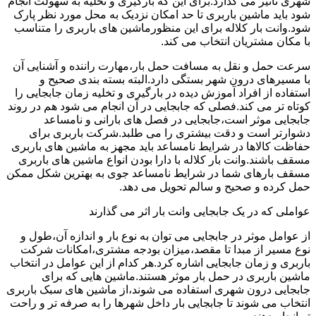
شهری تاثیر می گذارد.برای این که بارگیری و تخلیه به سهولت انجام
شود باید ماشین باربری تا حد امکان نزدیک به محل مورد نظر پارک
شود.وانت بار کلاله برای این منظورماشین های باربری را متناسب
با مکان مشتریان انتخاب می کند.
سرعت حمل و نقل به مسافت حمل بار،مهارت راننده و آشنایی آن
با مسیرهای درون شهر بستگی دارد.البته بسته بندی صحیح و
استفاده از افراد آموزش دیده در بارگیری و تخلیه زمان جابجایی را
کوتاه تر می کند.فصلی که جابجایی در آن انجام می شود هم در روند
جابجایی موثر است،جابجایی در فصل های بارانی و نامساعد
دشوارتر است و دقت بیشتری را می طلبد.شرکت باربری برای
حفاظت کالاها در شرایط نامساعد باید مجهز به ماشین های باربری
مسقف باشند.وانت بار کلاله با دارا بودن انواع ماشین های باربری
مسقف بارهای شما در شرایط نامساعد جوی به بهترین شکل ممکن
حمل کرده و صحیح و سالم تحویل می دهد.
عواملی که در یک جابجایی وانت بار اثر می گذارند
از عوامل موثر در جابجایی می توان به نوع بار و اندازه آن،طول و
نوع مسیر از مبدا تا مقصد،میزان بودجه مشتری،امکانات شرکت
باربری و زمان جابجایی اشاره کرد.هر کدام از این عوامل در انتخاب
ماشین باربری در حمل بار موثر هستند.ماشین هایی که برای
جابجایی درون شهری استفاده می شوند،از ماشین های سبک باربری
انتخاب می شوند تا جابجایی بار داخل شهرها را به صرفه تر و راحت