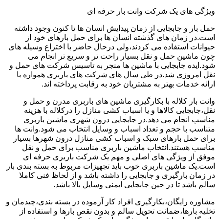
ویژگی های یک شرکت وانت بار حرفه ای
حمل بار و جابجایی از زمان پیدایش انسان ها تا کنون وجود داشته
است.در زمان های گذشته انسان ها برای حمل بارهای خود از
حیوانات استفاده می کردند،ولی درحال حاضر با اختراع وسیله های
چون ماشین حمل و نقل بسیار راحت تر و سریع تر انجام می
شود.ایده جابجایی با ماشین ها منجر به تاسیس شرکت های حمل و
نقل امروزی شد.در طی سال های شرکت های باربری همواره با
ارائه خدمات بهتر به مشتریان خود به رقابت پرداخته اند.
وانت بار کلاله با بکارگیری ماشین های باربری مدرن و حمل و
نقل،جابجایی کالاها و یا اسباب کشی منازل را درکلاله با هزینه
مناسب انجام می دهد.در جابجایی درون شهری ماشین باربری
متناسب با حجم و تعداد اسباب و وسایل انتخاب می شود.وانت ها
برای حمل بارهای سبک و اسباب کشی منازل درون شهرها بسیار
مناسب هستند.انتخاب ماشین باربری مناسب برای حمل و نقل
موفق از ویژگی های اصلی و مهم یک شرکت باربری حرفه ای
است.یک ماشین باربری خوب باید تجهیزات مربوط به بسته بندی بار
در زمان بارگیری و جابجایی را داشته باشد و از لحاظ فنی کاملا
سالم باشد تا در حین جابجایی ایمنی وسایل بالا باشد.
مشاوره رایگان،بکارگیری افراد کار آزموده در بسته بندی،چیدمان و
تخلیه بارها،ضمانت تحویل سالم و بدون نقص بارها و استفاده از