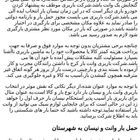
گنجایش یک وانت باشد،شرکت باربری موظف به پیشنهاد کردن
خودرو باری دیگر است که در این زمان نیسان بار انتخاب ایده آلی
می باشد.شرکت باربری می بایست مجوز حمل بار و بارنامه دولتی
را صادر نماید به علاوه مکان مشخصی برای بارگیری در اختیار
داشته باشد.در صورتی که بار در مکان مورد نظر مشتری بارگیری
شود لازم به صدور رسید می باشد.
چنانچه برخی مشتریان بدون توجه به موارد فوق و صرفا به جهت
پرداخت هزینه کمتر کالا یا محصولات خود را به ماشین باربری ناآشنا
بسپارد مسئولیت کلیه مشکلات پیش آمده با خود آن ها می
باشد.شرکت باربری وانت بار کرج با داشتن رانندگان مجرب و کار
آزموده با بسته بندی و بارچینی درست بار از بروز هر گونه اتفاق غیر
مترقبه همچون گمشدن بار،آسیب به کالا و غیره جلوگیری می کند.
با توجه به موارد عنوان شده،از دیگر نکاتی که نقش موثر در انتخاب
باربری وانت بار و نیسان بار دارد نوع بار و کالا است،به عنوان مثال
برای باربری بار آسیب پذیر استحکام نیسان بار حرف اول را خواهد
زد این در حالی است که برای جابجایی لوازم سبک می توانید از وانت
بار استفاده نمایید.توجه داشته باشید که حتما بار های شکستنی را
باید به اطلاع شرکت برسانید.
حمل بار وانت و نیسان به شهرستان