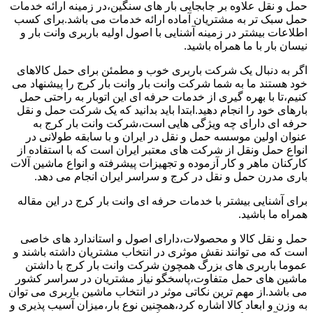
حمل و نقل علاوه بر جابجایی بار های سنگین،در زمینه ارائه خدمات
حمل سبک تر به مشتریان آماده ارائه خدمات می باشد.برای کسب
اطلاعات بیشتر در زمینه آشنایی با اصول اولیه باربری وانت بار و
نیسان بار با ما همراه باشید.
اگر به دنبال یک شرکت باربری خوب و مطمئن برای حمل کالاهای
خود هستند ما به شما شرکت وانت بار وانت بار کرج را پیشنهاد می
کنیم،تا با بهره گیری از خدمات حرفه ای این اتوبار به راحتی حمل
بارهای خود را انجام دهید.ابتدا باید بدانید که یک شرکت حمل و نقل
حرفه ای دارای چه ویژگی هایی است،شرکت وانت بار کرج به
عنوان اولین موسسه حمل و نقل در ایران و با سابقه طولانی در
انواع حمل ونقل از شرکت های معتبر ایران است که با استفاده از
کارکنان ماهر و کار آزموده و تجهیزات پیشرفته و انواع ماشین آلات
باری مدرن حمل و نقل در کرج و سراسر ایران انجام می دهد.
برای آشنایی بیشتر با خدمات حرفه ای وانت بار کرج در این مقاله
همراه ما باشید.
حمل و نقل کالا و محصولات،دارای اصول و استاندارد های خاصی
است که می توانند نقش موثری در انتخاب مشتریان داشته باشند و
عموما باربری های بزرگ همچون شرکت وانت بار کرج با داشتن
ماشین های حمل متفاوت،پاسخگو نیاز مشتریان در سراسر کشور
می باشد.از مهم ترین نکاتی موثر در انتخاب ماشین باربری می توان
به وزن و ابعاد کالا اشاره کرد،همچنین نوع بار،میزان آسیب پذیری و