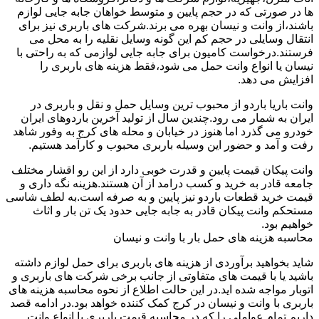
ها در صورتی که در حجم پایین و متوسط خواهان جابه جایی لوازم
باشند،از وانت و نیسان بهره می برند.شرکت های باربری نیز برای
انتقال وسایلی در حجم کم این گونه وسایل نقلیه را به محل می
فرستند.درخواست کامیون برای جابه جایی لوازمی که به راحتی با
نیسان یا انواع وانت حمل می شود،فقط هزینه های باربری را
افزایش می دهد.
وانت باریا باردو از محبوب ترین وسایل حمل و نقل و باربری در
ایران به شمار می رود.چندین سال از تولید آخرین باردوهای ایران
خودرو می گذرد اما هنوز در خیابان و محله های کرج به وفور شاهد
رفت و آمد و حضور این وسیله باربری محبوب و کارآمد هستیم.
وانت پیکان قیمت پایین و قدرت خوبی دارد از این رو اقشار مختلف
جامعه قادر به خرید و کسب درامد از آن هستند.هزینه نگه داری و
قیمت خرید قطعات باردو نیز پایین و به صرفه است.به لطف شاسی
مستحکم وانت پیکان قادر به جابه جایی حدود یک تن بار و اثاث
خواهیم بود.
محاسبه هزینه های حمل بار با وانت و نیسان
شاید بخواهید برآوردی از هزینه های باربری برای حمل لوازم داشته
باشید یا با قیمت های متفاوتی از جانب برخی شرکت های باربری و
اتوبار مواجه شده اید.در این حالت اطلاع از نحوه محاسبه هزینه های
باربری با وانت و نیسان در کرج کمک کننده خواهد بود.در ادامه قصد
داریم تمام عواملی را که در محاسبه قیمت باربری با انواع وانت