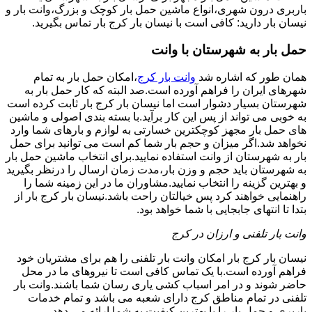
باربری درون شهری،انواع ماشین حمل بار کوچک و بزرگ،وانت بار و
نیسان بار دارید: کافی است با نیسان بار کرج بار تماس بگیرید.
حمل بار به شهرستان با وانت
همان طور که اشاره شد
وانت بار کرج
،امکان حمل بار به تمام
شهرهای ایران را فراهم آورده است.صد البته که کار حمل بار به
شهرستان بسیار دشوار است اما نیسان بار کرج بار ثابت کرده است
به خوبی می تواند از پس این کار برآید.با بسته بندی اصولی و ماشین
های حمل بار مجهز کوچکترین خسارتی به لوازم و بارهای شما وارد
نخواهد شد.اگر میزان و حجم بار شما کم است می توانید برای حمل
بار به شهرستان از وانت استفاده نمایید.برای انتخاب ماشین حمل بار
به شهرستان باید حجم و وزن بار،مدت زمان ارسال را درنظر بگیرید
و بهترین گزینه را انتخاب نمایید.مشاوران ما در این زمینه شما را
راهنمایی خواهند کرد پس خیالتان راحت باشد.نیسان بار کرج بار از
بتدا تا انتهای جابجایی با شما خواهد بود.
وانت بار تلفنی و ارزان در کرج
نیسان بار کرج بار امکان وانت بار تلفنی را هم برای مشتریان خود
فراهم آورده است.با یک تماس کافی است تا نیروهای ما در محل
حاضر شوند و در امر اسباب کشی یاری رسان شما باشند.وانت بار
تلفنی در تمام مناطق کرج دارای شعبه می باشد و تمام خدمات
باربری و حمل بار را با بهترین کیفیت به شما ارائه می دهد.