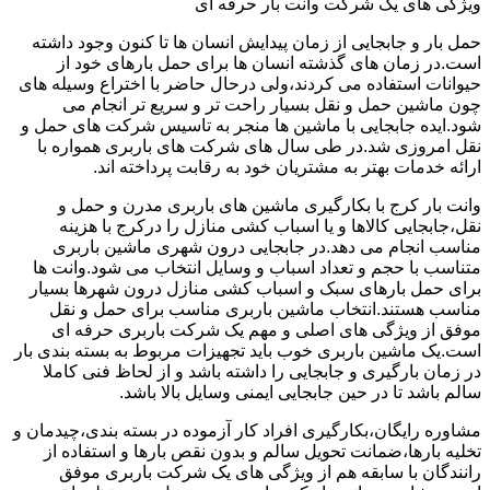
ویژگی های یک شرکت وانت بار حرفه ای
حمل بار و جابجایی از زمان پیدایش انسان ها تا کنون وجود داشته
است.در زمان های گذشته انسان ها برای حمل بارهای خود از
حیوانات استفاده می کردند،ولی درحال حاضر با اختراع وسیله های
چون ماشین حمل و نقل بسیار راحت تر و سریع تر انجام می
شود.ایده جابجایی با ماشین ها منجر به تاسیس شرکت های حمل و
نقل امروزی شد.در طی سال های شرکت های باربری همواره با
ارائه خدمات بهتر به مشتریان خود به رقابت پرداخته اند.
وانت بار کرج با بکارگیری ماشین های باربری مدرن و حمل و
نقل،جابجایی کالاها و یا اسباب کشی منازل را درکرج با هزینه
مناسب انجام می دهد.در جابجایی درون شهری ماشین باربری
متناسب با حجم و تعداد اسباب و وسایل انتخاب می شود.وانت ها
برای حمل بارهای سبک و اسباب کشی منازل درون شهرها بسیار
مناسب هستند.انتخاب ماشین باربری مناسب برای حمل و نقل
موفق از ویژگی های اصلی و مهم یک شرکت باربری حرفه ای
است.یک ماشین باربری خوب باید تجهیزات مربوط به بسته بندی بار
در زمان بارگیری و جابجایی را داشته باشد و از لحاظ فنی کاملا
سالم باشد تا در حین جابجایی ایمنی وسایل بالا باشد.
مشاوره رایگان،بکارگیری افراد کار آزموده در بسته بندی،چیدمان و
تخلیه بارها،ضمانت تحویل سالم و بدون نقص بارها و استفاده از
رانندگان با سابقه هم از ویژگی های یک شرکت باربری موفق