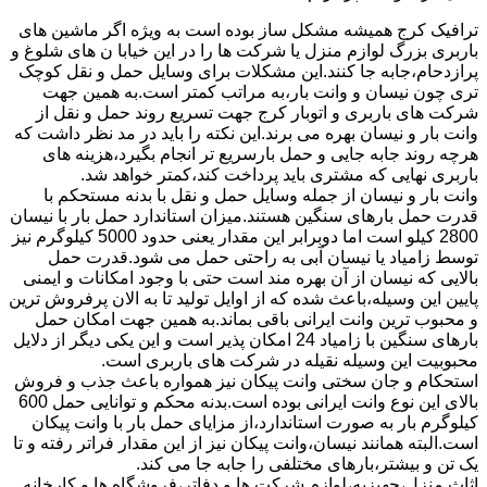
ترافیک کرج همیشه مشکل ساز بوده است به ویژه اگر ماشین های
باربری بزرگ لوازم منزل یا شرکت ها را در این خیابا ن های شلوغ و
پرازدحام،جابه جا کنند.این مشکلات برای وسایل حمل و نقل کوچک
تری چون نیسان و وانت بار،به مراتب کمتر است.به همین جهت
شرکت های باربری و اتوبار کرج جهت تسریع روند حمل و نقل از
وانت بار و نیسان بهره می برند.این نکته را باید در مد نظر داشت که
هرچه روند جابه جایی و حمل بارسریع تر انجام بگیرد،هزینه های
باربری نهایی که مشتری باید پرداخت کند،کمتر خواهد شد.
وانت بار و نیسان از جمله وسایل حمل و نقل با بدنه مستحکم با
قدرت حمل بارهای سنگین هستند.میزان استاندارد حمل بار با نیسان
2800 کیلو است اما دوبرابر این مقدار یعنی حدود 5000 کیلوگرم نیز
توسط زامیاد یا نیسان آبی به راحتی حمل می شود.قدرت حمل
بالایی که نیسان از آن بهره مند است حتی با وجود امکانات و ایمنی
پایین این وسیله،باعث شده که از اوایل تولید تا به الان پرفروش ترین
و محبوب ترین وانت ایرانی باقی بماند.به همین جهت امکان حمل
بارهای سنگین با زامیاد 24 امکان پذیر است و این یکی دیگر از دلایل
محبوبیت این وسیله نقیله در شرکت های باربری است.
استحکام و جان سختی وانت پیکان نیز همواره باعث جذب و فروش
بالای این نوع وانت ایرانی بوده است.بدنه محکم و توانایی حمل 600
کیلوگرم بار به صورت استاندارد،از مزایای حمل بار با وانت پیکان
است.البته همانند نیسان،وانت پیکان نیز از این مقدار فراتر رفته و تا
یک تن و بیشتر،بارهای مختلفی را جابه جا می کند.
اثاث منزل،جهیزیه،لوازم شرکت ها و دفاتر،فروشگاه ها و کارخانه