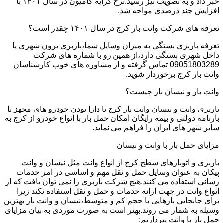
خبر داد و به تصویب نیز رسید.نرخ کرایه کامیون در سال ۱۴۰۱ با
افزایش چند درصدی مواجه شد.
تعرفه های شرکت وانت بار کرج در سال ۱۴۰۱ چقدر است؟
تعرفه باربری بستگی به میزان وسایل شما،باربری برون شهری یا
داخل شهری بستگی دارد،از همین رو با شماره های شرکت
09051803289 تماس گرفته و از مشاوره های خوب کارشناسان
وانت بار کرج برخوردار شوید.
وانت بار و نیسان بار چیست؟
باربری وانت و نیسان وانت بار کرج با دارا بودن خودرو های مجهز با
بارنامه دولتی و بیمه رایگان امکان حمل بار با انواع خودرو از کرج به
سایر شهر های ایران را فراهم می نماید.
مزایای حمل بار با وانت و نیسان
باربری و اتوبارهای سطح کرج از انواع وانت مثل نیسان و وانت
پیکان به عنوان وسایل حمل و نقل مهم و اساسی در امر خدمات
رسانی استفاده می کنند.هیچ شرکت باربری را نمی توان یافت که از
انواع وانت در جهت ارائه خدمات و حمل و نقل استفاده نکند زیرا
برای جابجایی بارهایی با حجم کم و متوسط،نیسان و وانت بار بهترین
وسیله به شمار می روند.بهتر است به صورت موردی به بیان مزایای
حمل بار با وانت بپردازیم: