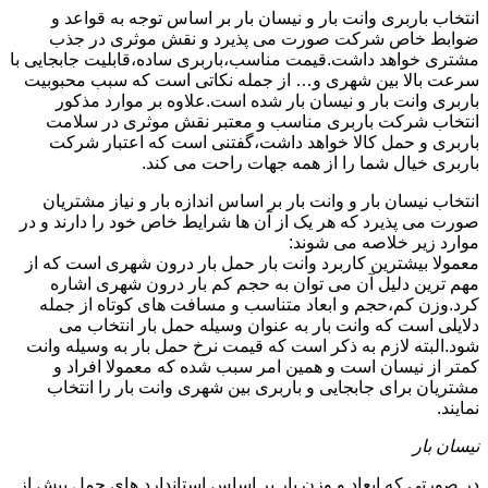
انتخاب باربری وانت بار و نیسان بار بر اساس توجه به قواعد و
ضوابط خاص شرکت صورت می پذیرد و نقش موثری در جذب
مشتری خواهد داشت.قیمت مناسب،باربری ساده،قابلیت جابجایی با
سرعت بالا بین شهری و… از جمله نکاتی است که سبب محبوبیت
باربری وانت بار و نیسان بار شده است.علاوه بر موارد مذکور
انتخاب شرکت باربری مناسب و معتبر نقش موثری در سلامت
باربری و حمل کالا خواهد داشت،گفتنی است که اعتبار شرکت
باربری خیال شما را از همه جهات راحت می کند.
انتخاب نیسان بار و وانت بار بر اساس اندازه بار و نیاز مشتریان
صورت می پذیرد که هر یک از آن ها شرایط خاص خود را دارند و در
موارد زیر خلاصه می شوند:
معمولا بیشترین کاربرد وانت بار حمل بار درون شهری است که از
مهم ترین دلیل آن می توان به حجم کم بار درون شهری اشاره
کرد.وزن کم،حجم و ابعاد متناسب و مسافت های کوتاه از جمله
دلایلی است که وانت بار به عنوان وسیله حمل بار انتخاب می
شود.البته لازم به ذکر است که قیمت نرخ حمل بار به وسیله وانت
کمتر از نیسان است و همین امر سبب شده که معمولا افراد و
مشتریان برای جابجایی و باربری بین شهری وانت بار را انتخاب
نمایند.
نیسان بار
در صورتی که ابعاد و وزن بار بر اساس استاندارد های حمل بیش از