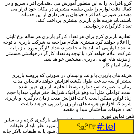
کرج،افرادی را به این منظور آموزش می دهند.این افراد سریع و در
کمال دقت لوازم را طبق سلیقه مشتری در مکان خود قرار می
دهند.در صورتی که افراد خواهان برخورداری از این خدمات
باشند،باید هزینه های باربری بیشتری پرداخت کنند.
تعداد کارگران درخواستی
اتحادیه باربری کرج برای هر تعداد کارگر باربری هر ساله نرخ ثابتی
را اعلام خواهد کرد.مشتری هنگام مراجعه به شرکت باربری با توجه
به تعداد لوازمی که باید جابه جا شوند،تعداد کارگر مورد نیاز را به
شرکت اعلام خواهد کرد.با توجه به تعداد کارگر درخواستی،قسمتی
از هزینه های نهایی باربری مشخص خواهد شد.
زمان اتمام کار
هزینه های باربری با وانت و نیسان در صورتی که پروسه باربری
بیشتر از سه ساعت طول بکشد،افزایش خواهد یافت.این مدت
زمان به صورت استادندارد توسط اتحادیه باربری تعیین شده
است.عواملی مثل آب وهوا،ترافیک،شرایط جغرافیایی مبدا یا حجم
زیاد لوازم ممکن است باعث افزایش مدت زمان بارگیری و باربری
شوند که افزایش هزینه های باربری را در پی خواهند داشت.
تعداد طبقات ساختمان مبدا و مقصد
تلفن تماس فوری
وانت ها بارهای مختلفی را از نقاط مختلف بارگیری کرده و به سایر
☞☏
tel:#
نقاط جابه جا می کنند.در اکثر مواقع بار مورد نظر باید از طبقات
همکف به بالای ساختمان به پایین منتقل شود یا به طبقات بالاتر جابه