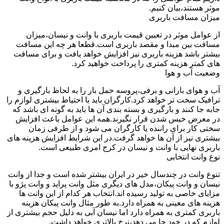
موثر هستند،بیان کنیم.
میزان مسافت باربری
از عوامل موثر در تعیین قیمت باربری با وانت و نیسان،میزان
مسافت بین مبدا و مقصد باربری است.قطعا هر چه این مسافت
بیشتر باشد هزینه باربری نیز افزایش خواهد یافت و برای مسافت
های کمتر هزینه کمتری را پرداخت خواهید کرد.
وضعیت آب و هوا
آب و هوای بارانی و برفی،پروسه حمل بار را به لحاظ بارگیری و
ترافیک سخت تر خواهد کرد.کارگران باید با احتیاط بیشتری لوازم را
جابه جا کنند و بارگیری و بسته بندی آن ها باید به گونه ای باشد که
در معرض خیس شدن قرار نگیرند.همه این عوامل باعث افزایش
سختی کار برای راننده یا کارگران می شود و از طرفی زمان
بیشتری نیز از آن ها خواهد گرفت.در این شرایط افزایش هزینه های
باربری نهایی با وانت و نیسان در کرج امری طبیعی است.
نوع وانت انتخابی
تنوع وانت در چندسال خیر در ایران بیشتر شده است و جدا از وانت
نیسان و وانت پیکان،مدل های دیگری مثل وانت پراید و وانت پژو با
مزایای خاصی به تولید رسیده اند.انتخاب هر کدام از این وانت ها
هزینه های معینی به همراه دارد.به طور مثال وانت پیکان هزینه
باربری کمتری به همراه دارد اما نیسان آبی به دلیل حجم بیشتری از
لوازم که در خود جا می دهد،نرخ بالاتری خواهد داشت.