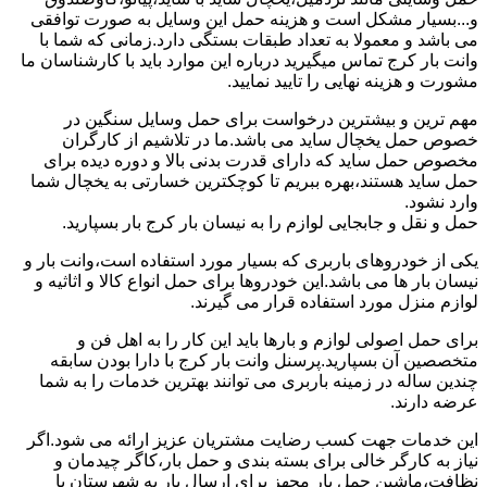
و...بسیار مشکل است و هزینه حمل این وسایل به صورت توافقی
می باشد و معمولا به تعداد طبقات بستگی دارد.زمانی که شما با
وانت بار کرج تماس میگیرید درباره این موارد باید با کارشناسان ما
مشورت و هزینه نهایی را تایید نمایید.
مهم ترین و بیشترین درخواست برای حمل وسایل سنگین در
خصوص حمل یخچال ساید می باشد.ما در تلاشیم از کارگران
مخصوص حمل ساید که دارای قدرت بدنی بالا و دوره دیده برای
حمل ساید هستند،بهره ببریم تا کوچکترین خسارتی به یخچال شما
وارد نشود.
حمل و نقل و جابجایی لوازم را به نیسان بار کرج بار بسپارید.
یکی از خودروهای باربری که بسیار مورد استفاده است،وانت بار و
نیسان بار ها می باشد.این خودروها برای حمل انواع کالا و اثاثیه و
لوازم منزل مورد استفاده قرار می گیرند.
برای حمل اصولی لوازم و بارها باید این کار را به اهل فن و
متخصصین آن بسپارید.پرسنل وانت بار کرج با دارا بودن سابقه
چندین ساله در زمینه باربری می توانند بهترین خدمات را به شما
عرضه دارند.
این خدمات جهت کسب رضایت مشتریان عزیز ارائه می شود.اگر
نیاز به کارگر خالی برای بسته بندی و حمل بار،کاگر چیدمان و
نظافت،ماشین حمل بار مجهز برای ارسال بار به شهرستان یا