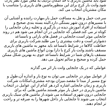
شود باید ماشین باربری تا حد امکان نزدیک به محل مورد نظر پارک
شود.وانت بار کرج برای این منظورماشین های باربری را متناسب با
مکان مشتریان انتخاب می کند.
سرعت حمل و نقل به مسافت حمل بار،مهارت راننده و آشنایی آن
با مسیرهای درون شهر بستگی دارد.البته بسته بندی صحیح و
استفاده از افراد آموزش دیده در بارگیری و تخلیه زمان جابجایی را
کوتاه تر می کند.فصلی که جابجایی در آن انجام می شود هم در روند
جابجایی موثر است،جابجایی در فصل های بارانی و نامساعد
دشوارتر است و دقت بیشتری را می طلبد.شرکت باربری برای
حفاظت کالاها در شرایط نامساعد باید مجهز به ماشین های باربری
مسقف باشند.وانت بار کرج با دارا بودن انواع ماشین های باربری
مسقف بارهای شما در شرایط نامساعد جوی به بهترین شکل ممکن
حمل کرده و صحیح و سالم تحویل می دهد.
عواملی که در یک جابجایی وانت بار اثر می گذارند
از عوامل موثر در جابجایی می توان به نوع بار و اندازه آن،طول و
نوع مسیر از مبدا تا مقصد،میزان بودجه مشتری،امکانات شرکت
باربری و زمان جابجایی اشاره کرد.هر کدام از این عوامل در انتخاب
ماشین باربری در حمل بار موثر هستند.ماشین هایی که برای
جابجایی درون شهری استفاده می شوند،از ماشین های سبک باربری
انتخاب می شوند تا جابجایی بار داخل شهرها را به صرفه تر و راحت
تر انجام دهند.