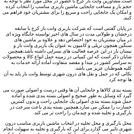
است.مشاورین وانت بار کرج با حضور در محل مورد نظر با توجه به
حجم بار و مسافت جابجایی ماشین باربری مناسب را انتخاب کرده
و امکان یک جابجایی راحت و سریع را برای مشتریان خود فراهم می
کنند.
در پایان گفتنی است که شرکت باربری وانت بار کرج با سابقه
درخشان و طولانی مدت در سال های اخیر توانسته جایگاه ویژه ای
در میان مشتریان به خود اختصاص دهد و علاوه بر ماشین های
سنگین همچون تریلی و کامیون به عنوان یک باربری وانت بار و
نیسان بار در این عرصه فعالیت های بسزایی داشته باشد،همچنین
شایان ذکر است که این کمپانی در زمینه حمل انواع کالا و محصولات
به سراسر کشور در مبدا و مقصد متفاوت آماده ارائه خدمات به
کلیه هموطنان عزیز می باشد.
نکاتی که در حمل و نقل های درون شهری توسط وانت بار باید به آن
ها توجه کرد
بسته بندی کالاها و جابجایی آن ها وقتی درست و اصولی صورت می
گیرد که وسایل به طور صحیح و اصولی بسته بندی شده و آماده
حمل شوند.بسته بندی اصولی یک جابجایی راحت و بدون کمترین
خسارت را ممکن می سازد.همچنین بسته بندی باعث سرعت در
بارگیری و تخلیه شده و چیدمان را راحت تر می کند.
محل بارگیری و محل تخلیه در انتخاب ماشین باربری مناسب درون
شهری تاثیر می گذارد.برای این که بارگیری و تخلیه به سهولت انجام