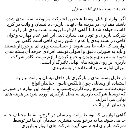
خدمات بسته بندی اثاث منزل
اگر لوازم از قبل توسط شخص یا شرکت مربوطه بسته بندی شده
باشند مقداری در هزینه های نهایی باربری با نیسان و وانت در کرج
کاسته خواهد شد.اما گاهی کارفرما پروسه بسته بندی بار را به
شرکت باربری و اتوبار می سپارد.دلیل این امر عدم مهارت و توان
کافی در بسته بندی یا عدم داشتن زمان کافی است.گاهی نیز
لوازمی که جابه جا می شوند از حساسیت ویژه ای برخوردار هستند
و باید به صورتی دقیق و اصولی توسط افرادی حرفه ای بسته بندی
شوند.بسته بندی،پیچیدن و جمع کردن لوازم توسط کادر شرکت
باربری بر روی هزینه های نهایی تاثیرگذار است.
میزان لوازم مورد استفاده در بسته بندی
در طول بسته بندی و بارگیری بار داخل نیسان و وانت نیاز به
استفاده از وسایلی چون نایلکس،نایلون حبابدار،انواع
فوم،طناب،استرچ رپ،کارتن،چسپ و … است.این لوازم در صورتی
که توسط شرکت باربری به محل بارگیری آورده شود،بر هزینه های
نهایی می افزاید.
چیدمان بار و اثاث
گاهی لوازمی که توسط وانت و نیسان در کرج به نقاط مختلف جابه
جا می شوند،بنا به درخواست مشتری چیدمان آن ها نیز توسط
شرکت باربری انجام می گیرد.شرکت های اتوبار و باربری