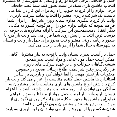
حمل و جابجایی برخی خرده لوازم و وسایل به شهرستان ها مستلزم
انتخاب ماشین باری سبک تر است،تصور کنید شما قصد جابجایی
برخی لوازم را از کرج به جنوب را دارید برای این کار در ابتدا می
بایست یک شرکت باربری معتبر را انتخاب نمایید.شرکت باربری
وانت بار کرج با پیگیری مداوم شبانه روزی،شرایطی را برای شما
فراهم نموده که بتوانید لوازم خود را از هرگوشه کشور به مکانی
دیگر انتقال دهید،همچنین این شرکت با ارائه مشاوره های حرفه ای
درست ترین انتخاب را پیش روی شما قرار می دهد.وانت بار کرج با
صدور بارنامه دولتی معتبر و ثبت مجوز برای حمل بار وانت و نیسان
به شهرستان،خیال شما را از هر بابت راحت می کند.
حمل بار آسیب پذیر با نیسان وانت با توجه به نیاز مشتریان گاهی
ممکن است حمل مواد غذایی و مواد آسیب پذیر همچون
شیشه،گیاهان،حیوانات و… بر عهده شرکت های باربری
قرارگیرد.در چنین شرایطی،اطلاع رسانی صحیح در خصوص
محتویات بار نقش مهمی را ایفا خواهد کرد و باربری بر اساس
استاندارد ها ماشین حمل کننده متناسب را اعزام می کند.وانت بار
کرج با داشتن انواع ماشین های باری متناسب با نیاز مشتریان به
سادگی می تواند در این زمینه فعالیت مثبت داشته باشد و با اعزام
نیسان بار و وانت بار امنیت حمل مواد از مبدا تا مقصد را فراهم
نماید.این ماشین ها مجهز به کلیه تجهیزات لازم برای نگهداری از
مواد آسیب پذیر هستند و مشتریان بدون نگرانی از فاسد
شدن،شکستن یا از بین رفتن بار می توانند آن را به باربری بسپارند.