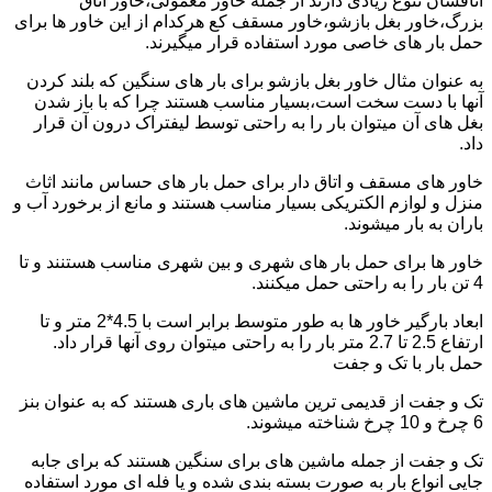
اتاقشان تنوع زیادی دارند از جمله خاور معمولی،خاور اتاق
بزرگ،خاور بغل بازشو،خاور مسقف کع هرکدام از این خاور ها برای
حمل بار های خاصی مورد استفاده قرار میگیرند.
به عنوان مثال خاور بغل بازشو برای بار های سنگین که بلند کردن
آنها با دست سخت است،بسیار مناسب هستند چرا که با باز شدن
بغل های آن میتوان بار را به راحتی توسط لیفتراک درون آن قرار
داد.
خاور های مسقف و اتاق دار برای حمل بار های حساس مانند اثاث
منزل و لوازم الکتریکی بسیار مناسب هستند و مانع از برخورد آب و
باران به بار میشوند.
خاور ها برای حمل بار های شهری و بین شهری مناسب هستنند و تا
4 تن بار را به راحتی حمل میکنند.
ابعاد بارگیر خاور ها به طور متوسط برابر است با 4.5*2 متر و تا
ارتفاع 2.5 تا 2.7 متر بار را به راحتی میتوان روی آنها قرار داد.
حمل بار با تک و جفت
تک و جفت از قدیمی ترین ماشین های باری هستند که به عنوان بنز
6 چرخ و 10 چرخ شناخته میشوند.
تک و جفت از جمله ماشین های برای سنگین هستند که برای جابه
جایی انواع بار به صورت بسته بندی شده و یا فله ای مورد استفاده