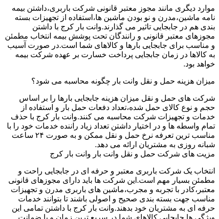
موارد دیگری مانند مجوز معتبر قانونی شرکت باربری،داشتن بیمه
نامه ماشین،مدرن و نو بودن ماشین ها،استفاده از تجهیزات بسته
بندی هم در جابجایی تاثیر می گذارند.وانت بار کرج با داشتن
مجوزهای معتبر قانونی و رانندگان تحت پوشش بیمه انتخاب مطمئن
و مناسب برای جابجایی بارها و کالاهای شما است.در صورت آسیب
به کالاها در زمان جابجایی پرداخت خسارت بر عهده شرکت بیمه
خواهد بود.
میزان هزینه حمل و نقل وانت بار چگونه محاسبه می شود؟
شرکت های حمل و نقل میزان هزینه جابجایی بارها را بر اساس
حجم و نوع کالای حمل شده،تعداد دفعات حمل بار و استفاده از
خدمات و تجهیزات شرکت محاسبه می کنند.وانت بار کرج با حذف
تمام واسطه ها و در اختیار داشتن تعداد زیاد راننده خدمات خود را با
مناسب ترین تعرفه نرخ حمل و نقل ممکن و به صورت ۲۴ ساعت
شبانه روزی به مشتریان ارائه می دهد.
مزیت های شرکت حمل و نقل وانت بار وانت بار کرج
انتخاب یک شرکت باربری معتبر و حرفه ای در جابجایی راحت و
مطمئن بسیار مهم است.این شرکت ها باید دارای مجوزهای قانونی
معتبر،کادر با تجربه و مجرب،ماشین های باربری مدرن و تجهیزات
مناسب جهت بسته بندی صحیح و اصولی باشند تا بتوانند خدمات
حرفه ای به مشتریان خود بدهند.وانت بار کرج با داشتن تمامی این
ویژگی ها جابجایی کالاهای شما در سریع ترین زمان و با ضمانت