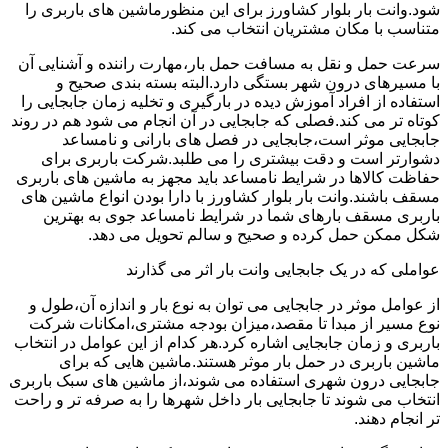
شود.وانت بار بلوار کشاورز برای این منظورماشین های باربری را
متناسب با مکان مشتریان انتخاب می کند.
سرعت حمل و نقل به مسافت حمل بار،مهارت راننده و آشنایی آن
با مسیرهای درون شهر بستگی دارد.البته بسته بندی صحیح و
استفاده از افراد آموزش دیده در بارگیری و تخلیه زمان جابجایی را
کوتاه تر می کند.فصلی که جابجایی در آن انجام می شود هم در روند
جابجایی موثر است،جابجایی در فصل های بارانی و نامساعد
دشوارتر است و دقت بیشتری را می طلبد.شرکت باربری برای
حفاظت کالاها در شرایط نامساعد باید مجهز به ماشین های باربری
مسقف باشند.وانت بار بلوار کشاورز با دارا بودن انواع ماشین های
باربری مسقف بارهای شما در شرایط نامساعد جوی به بهترین
شکل ممکن حمل کرده و صحیح و سالم تحویل می دهد.
عواملی که در یک جابجایی وانت بار اثر می گذارند
از عوامل موثر در جابجایی می توان به نوع بار و اندازه آن،طول و
نوع مسیر از مبدا تا مقصد،میزان بودجه مشتری،امکانات شرکت
باربری و زمان جابجایی اشاره کرد.هر کدام از این عوامل در انتخاب
ماشین باربری در حمل بار موثر هستند.ماشین هایی که برای
جابجایی درون شهری استفاده می شوند،از ماشین های سبک باربری
انتخاب می شوند تا جابجایی بار داخل شهرها را به صرفه تر و راحت
تر انجام دهند.