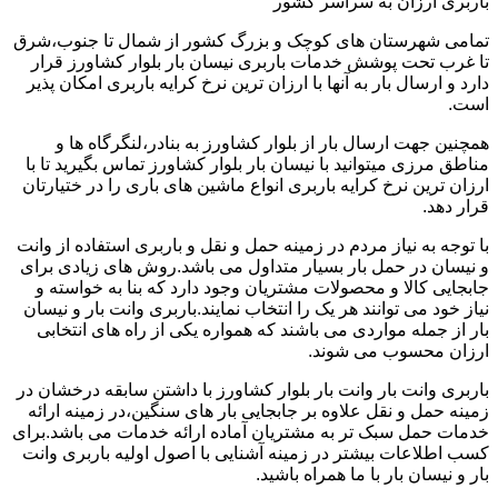
باربری ارزان به سراسر کشور
تمامی شهرستان های کوچک و بزرگ کشور از شمال تا جنوب،شرق
تا غرب تحت پوشش خدمات باربری نیسان بار بلوار کشاورز قرار
دارد و ارسال بار به آنها با ارزان ترین نرخ کرایه باربری امکان پذیر
است.
همچنین جهت ارسال بار از بلوار کشاورز به بنادر،لنگرگاه ها و
مناطق مرزی میتوانید با نیسان بار بلوار کشاورز تماس بگیرید تا با
ارزان ترین نرخ کرایه باربری انواع ماشین های باری را در ختیارتان
قرار دهد.
با توجه به نیاز مردم در زمینه حمل و نقل و باربری استفاده از وانت
و نیسان در حمل بار بسیار متداول می باشد.روش های زیادی برای
جابجایی کالا و محصولات مشتریان وجود دارد که بنا به خواسته و
نیاز خود می توانند هر یک را انتخاب نمایند.باربری وانت بار و نیسان
بار از جمله مواردی می باشند که همواره یکی از راه های انتخابی
ارزان محسوب می شوند.
باربری وانت بار وانت بار بلوار کشاورز با داشتن سابقه درخشان در
زمینه حمل و نقل علاوه بر جابجایی بار های سنگین،در زمینه ارائه
خدمات حمل سبک تر به مشتریان آماده ارائه خدمات می باشد.برای
کسب اطلاعات بیشتر در زمینه آشنایی با اصول اولیه باربری وانت
بار و نیسان بار با ما همراه باشید.