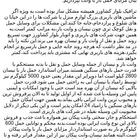
بیان مزایای حمل بار با وانت بپردازیم:
ترافیک بلوار کشاورز همیشه مشکل ساز بوده است به ویژه اگر
ماشین های باربری بزرگ لوازم منزل یا شرکت ها را در این خیابا ن
های شلوغ و پرازدحام،جابه جا کنند.این مشکلات برای وسایل حمل
و نقل کوچک تری چون نیسان و وانت بار،به مراتب کمتر است.به
همین جهت شرکت های باربری و اتوبار بلوار کشاورز جهت تسریع
روند حمل و نقل از وانت بار و نیسان بهره می برند.این نکته را باید
در مد نظر داشت که هرچه روند جابه جایی و حمل بارسریع تر انجام
بگیرد،هزینه های باربری نهایی که مشتری باید پرداخت کند،کمتر
خواهد شد.
وانت بار و نیسان از جمله وسایل حمل و نقل با بدنه مستحکم با
قدرت حمل بارهای سنگین هستند.میزان استاندارد حمل بار با نیسان
2800 کیلو است اما دوبرابر این مقدار یعنی حدود 5000 کیلوگرم نیز
توسط زامیاد یا نیسان آبی به راحتی حمل می شود.قدرت حمل
بالایی که نیسان از آن بهره مند است حتی با وجود امکانات و ایمنی
پایین این وسیله،باعث شده که از اوایل تولید تا به الان پرفروش ترین
و محبوب ترین وانت ایرانی باقی بماند.به همین جهت امکان حمل
بارهای سنگین با زامیاد 24 امکان پذیر است و این یکی دیگر از دلایل
محبوبیت این وسیله نقیله در شرکت های باربری است.
استحکام و جان سختی وانت پیکان نیز همواره باعث جذب و فروش
بالای این نوع وانت ایرانی بوده است.بدنه محکم و توانایی حمل 600
کیلوگرم بار به صورت استاندارد،از مزایای حمل بار با وانت پیکان
است.البته همانند نیسان،وانت پیکان نیز از این مقدار فراتر رفته و تا