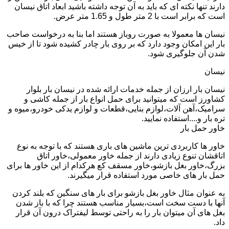
دارند تنها نکته ای که باید به آن توجه داشته باشید ابعاد اتاق نیسان
است که برابر است با 2 متر طول و 1.65 متر عرض.
نیسان ها معمولا به صورت روباز هستند اما بنا به درخواست صاحب
بار این امکان وجود دارد که بر روی بار چادر کشیده شود تا از خیس
شدن آن جلوگیری شود.
نیسان
نیسان بار ارزان از جمله خدمات ارائه شده در نیسان بار بلوار
کشاورز است که میتوانید برای حمل انواع بار از جمله کاشی و
سرامیک،آهن آلات،لوازم بنایی،قطعات و لوازم یدکی خودرو،میوه و
تره بار و....استفاده نمایید.
خاور حمل بار
خاور ها کاربردی ترین ماشین های باری هستند که با توجه به نوع
اتاقشان تنوع زیادی دارند از جمله خاور معمولی،خاور اتاق
بزرگ،خاور بغل بازشو،خاور مسقف کع هرکدام از این خاور ها برای
حمل بار های خاصی مورد استفاده قرار میگیرند.
به عنوان مثال خاور بغل بازشو برای بار های سنگین که بلند کردن
آنها با دست سخت است،بسیار مناسب هستند چرا که با باز شدن
بغل های آن میتوان بار را به راحتی توسط لیفتراک درون آن قرار
داد.