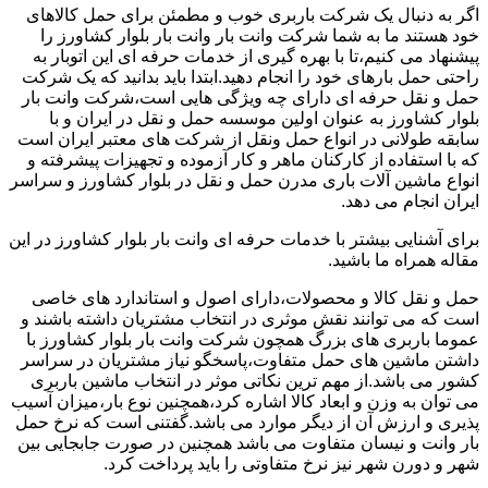
اگر به دنبال یک شرکت باربری خوب و مطمئن برای حمل کالاهای
خود هستند ما به شما شرکت وانت بار وانت بار بلوار کشاورز را
پیشنهاد می کنیم،تا با بهره گیری از خدمات حرفه ای این اتوبار به
راحتی حمل بارهای خود را انجام دهید.ابتدا باید بدانید که یک شرکت
حمل و نقل حرفه ای دارای چه ویژگی هایی است،شرکت وانت بار
بلوار کشاورز به عنوان اولین موسسه حمل و نقل در ایران و با
سابقه طولانی در انواع حمل ونقل از شرکت های معتبر ایران است
که با استفاده از کارکنان ماهر و کار آزموده و تجهیزات پیشرفته و
انواع ماشین آلات باری مدرن حمل و نقل در بلوار کشاورز و سراسر
ایران انجام می دهد.
برای آشنایی بیشتر با خدمات حرفه ای وانت بار بلوار کشاورز در این
مقاله همراه ما باشید.
حمل و نقل کالا و محصولات،دارای اصول و استاندارد های خاصی
است که می توانند نقش موثری در انتخاب مشتریان داشته باشند و
عموما باربری های بزرگ همچون شرکت وانت بار بلوار کشاورز با
داشتن ماشین های حمل متفاوت،پاسخگو نیاز مشتریان در سراسر
کشور می باشد.از مهم ترین نکاتی موثر در انتخاب ماشین باربری
می توان به وزن و ابعاد کالا اشاره کرد،همچنین نوع بار،میزان آسیب
پذیری و ارزش آن از دیگر موارد می باشد.گفتنی است که نرخ حمل
بار وانت و نیسان متفاوت می باشد همچنین در صورت جابجایی بین
شهر و دورن شهر نیز نرخ متفاوتی را باید پرداخت کرد.