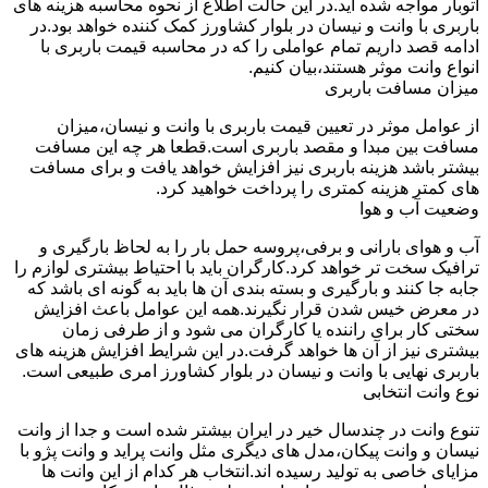
اتوبار مواجه شده اید.در این حالت اطلاع از نحوه محاسبه هزینه های
باربری با وانت و نیسان در بلوار کشاورز کمک کننده خواهد بود.در
ادامه قصد داریم تمام عواملی را که در محاسبه قیمت باربری با
انواع وانت موثر هستند،بیان کنیم.
میزان مسافت باربری
از عوامل موثر در تعیین قیمت باربری با وانت و نیسان،میزان
مسافت بین مبدا و مقصد باربری است.قطعا هر چه این مسافت
بیشتر باشد هزینه باربری نیز افزایش خواهد یافت و برای مسافت
های کمتر هزینه کمتری را پرداخت خواهید کرد.
وضعیت آب و هوا
آب و هوای بارانی و برفی،پروسه حمل بار را به لحاظ بارگیری و
ترافیک سخت تر خواهد کرد.کارگران باید با احتیاط بیشتری لوازم را
جابه جا کنند و بارگیری و بسته بندی آن ها باید به گونه ای باشد که
در معرض خیس شدن قرار نگیرند.همه این عوامل باعث افزایش
سختی کار برای راننده یا کارگران می شود و از طرفی زمان
بیشتری نیز از آن ها خواهد گرفت.در این شرایط افزایش هزینه های
باربری نهایی با وانت و نیسان در بلوار کشاورز امری طبیعی است.
نوع وانت انتخابی
تنوع وانت در چندسال خیر در ایران بیشتر شده است و جدا از وانت
نیسان و وانت پیکان،مدل های دیگری مثل وانت پراید و وانت پژو با
مزایای خاصی به تولید رسیده اند.انتخاب هر کدام از این وانت ها