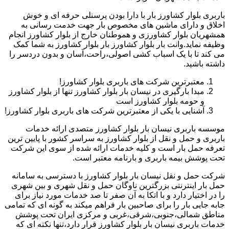
باربری بلوار کشاورز بار با دارا بودن پرسنلی حرفه ای و خوش
اخلاق و دارای ماشین های مخصوص بار جهت خدمت رسانی به
همشهریان بلوار کشاورزی و هموطنان خارج از بلوار کشاورز انجام
وظیفه نماید.وانت بار بلوار کشاورز بار بلوار کشاورز به شما کمک
می کند تا با یک اسباب کشی اصولی،راحت،آسان و بدون دردسر را
داشته باشید.
معتبرترین شرکت های باربری بلوار کشاورز!
مبدا بارگیری در نیسان بار بلوار کشاورز تنها از بلوار کشاورز
و حومه بلوار کشاورز است
آشنایی با یکی از معتبرترین شرکت های باربری بلوار کشاورز!
موسسه باربری نیسان بار بلوار کشاورز متصدی ارائه خدمات
باربری و حمل و نقل از بلوار کشاورز به سراسر کشور با پایین ترین
تعرفه حمل بار است و کلیه خدمات ارائه شده از سوی این شرکت
تحت پوشش بیمه باربری و بارنامه معتبر است.
شرکت حمل و نقل نیسان بار بلوار کشاورز با دسترسی به سامانه
حمل بار اینترنتی بزرگترین ناوگان حمل و نقل شهری و بین شهری
را در اختیار دارد و با اتکا به آن صفر تا صد خدمات مورد نیاز برای
جابه جایی بار را برای صاحبین بار فراهم میکند به گونه ای که تمامی
مناطق شمالی،جنوبی،شرقی،غربی و مرکزی ایران تحت پوشش
خدمات باربری نیسان بار بلوار کشاورز قرار دارد،تنها نکته ای که