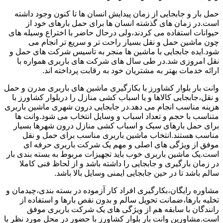
حمل بار و جابجایی از زمان پیدایش انسان ها تا کنون وجود داشته
است.در زمان های گذشته انسان ها برای حمل بارهای خود از
حیوانات استفاده می کردند،ولی درحال حاضر با اختراع وسیله های
چون ماشین حمل و نقل بسیار راحت تر و سریع تر انجام می
شود.ایده جابجایی با ماشین ها منجر به تاسیس شرکت های حمل و
نقل امروزی شد.در طی سال های شرکت های باربری همواره با
ارائه خدمات بهتر به مشتریان خود به رقابت پرداخته اند.
وانت بار بلوار کشاورز با بکارگیری ماشین های باربری مدرن و حمل
و نقل،جابجایی کالاها و یا اسباب کشی منازل را دربلوار کشاورز با
هزینه مناسب انجام می دهد.در جابجایی درون شهری ماشین باربری
متناسب با حجم و تعداد اسباب و وسایل انتخاب می شود.وانت ها
برای حمل بارهای سبک و اسباب کشی منازل درون شهرها بسیار
مناسب هستند.انتخاب ماشین باربری مناسب برای حمل و نقل
موفق از ویژگی های اصلی و مهم یک شرکت باربری حرفه ای
است.یک ماشین باربری خوب باید تجهیزات مربوط به بسته بندی بار
در زمان بارگیری و جابجایی را داشته باشد و از لحاظ فنی کاملا
سالم باشد تا در حین جابجایی ایمنی وسایل بالا باشد.
مشاوره رایگان،بکارگیری افراد کار آزموده در بسته بندی،چیدمان و
تخلیه بارها،ضمانت تحویل سالم و بدون نقص بارها و استفاده از
رانندگان با سابقه هم از ویژگی های یک شرکت باربری موفق
است.مشاورین وانت بار بلوار کشاورز با حضور در محل مورد نظر با