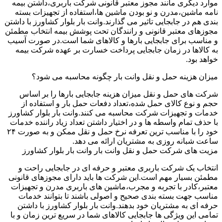
موارد دیگری مانند مجوز معتبر قانونی شرکت باربری،داشتن بیمه
نامه ماشین،مدرن و نو بودن ماشین ها،استفاده از تجهیزات بسته
بندی هم در جابجایی تاثیر می گذارند.وانت بار بلوار کشاورز با داشتن
مجوزهای معتبر قانونی و رانندگان تحت پوشش بیمه انتخاب مطمئن
و مناسب برای جابجایی بارها و کالاهای شما است.در صورت آسیب
به کالاها در زمان جابجایی پرداخت خسارت بر عهده شرکت بیمه
خواهد بود.
میزان هزینه حمل و نقل وانت بار چگونه محاسبه می شود؟
شرکت های حمل و نقل میزان هزینه جابجایی بارها را بر اساس
حجم و نوع کالای حمل شده،تعداد دفعات حمل بار و استفاده از
خدمات و تجهیزات شرکت محاسبه می کنند.وانت بار بلوار کشاورز
با حذف تمام واسطه ها و در اختیار داشتن تعداد زیاد راننده خدمات
خود را با مناسب ترین تعرفه نرخ حمل و نقل ممکن و به صورت ۲۴
ساعت شبانه روزی به مشتریان ارائه می دهد.
مزیت های شرکت حمل و نقل وانت بار وانت بار بلوار کشاورز
انتخاب یک شرکت باربری معتبر و حرفه ای در جابجایی راحت و
مطمئن بسیار مهم است.این شرکت ها باید دارای مجوزهای قانونی
معتبر،کادر با تجربه و مجرب،ماشین های باربری مدرن و تجهیزات
مناسب جهت بسته بندی صحیح و اصولی باشند تا بتوانند خدمات
حرفه ای به مشتریان خود بدهند.وانت بار بلوار کشاورز با داشتن
تمامی این ویژگی ها جابجایی کالاهای شما در سریع ترین زمان و با