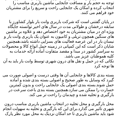
توجه به حجم بار و مسافت جابجایی ماشین باربری مناسب را
انتخاب کرده و امکان یک جابجایی راحت و سریع را برای مشتریان
خود فراهم می کنند.
در پایان گفتنی است که شرکت باربری وانت بار بلوار کشاورز با
سابقه درخشان و طولانی مدت در سال های اخیر توانسته جایگاه
ویژه ای در میان مشتریان به خود اختصاص دهد و علاوه بر ماشین
های سنگین همچون تریلی و کامیون به عنوان یک باربری وانت بار و
نیسان بار در این عرصه فعالیت های بسزایی داشته باشد،همچنین
شایان ذکر است که این کمپانی در زمینه حمل انواع کالا و محصولات
به سراسر کشور در مبدا و مقصد متفاوت آماده ارائه خدمات به
کلیه هموطنان عزیز می باشد.
نکاتی که در حمل و نقل های درون شهری توسط وانت بار باید به آن
ها توجه کرد
بسته بندی کالاها و جابجایی آن ها وقتی درست و اصولی صورت می
گیرد که وسایل به طور صحیح و اصولی بسته بندی شده و آماده
حمل شوند.بسته بندی اصولی یک جابجایی راحت و بدون کمترین
خسارت را ممکن می سازد.همچنین بسته بندی باعث سرعت در
بارگیری و تخلیه شده و چیدمان را راحت تر می کند.
محل بارگیری و محل تخلیه در انتخاب ماشین باربری مناسب درون
شهری تاثیر می گذارد.برای این که بارگیری و تخلیه به سهولت انجام
شود باید ماشین باربری تا حد امکان نزدیک به محل مورد نظر پارک