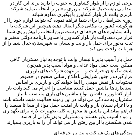
برخی لوازم را از بلوار کشاورز به جنوب را دارید برای این کار در
ابتدا می بایست یک شرکت باربری معتبر را انتخاب نمایید.شرکت
باربری وانت بار بلوار کشاورز با پیگیری مداوم شبانه
روزی،شرایطی را برای شما فراهم نموده که بتوانید لوازم خود را از
هرگوشه کشور به مکانی دیگر انتقال دهید،همچنین این شرکت با
ارائه مشاوره های حرفه ای درست ترین انتخاب را پیش روی شما
قرار می دهد.وانت بار بلوار کشاورز با صدور بارنامه دولتی معتبر و
ثبت مجوز برای حمل بار وانت و نیسان به شهرستان،خیال شما را از
هر بابت راحت می کند.
حمل بار آسیب پذیر با نیسان وانت با توجه به نیاز مشتریان گاهی
ممکن است حمل مواد غذایی و مواد آسیب پذیر همچون
شیشه،گیاهان،حیوانات و… بر عهده شرکت های باربری
قرارگیرد.در چنین شرایطی،اطلاع رسانی صحیح در خصوص
محتویات بار نقش مهمی را ایفا خواهد کرد و باربری بر اساس
استاندارد ها ماشین حمل کننده متناسب را اعزام می کند.وانت بار
بلوار کشاورز با داشتن انواع ماشین های باری متناسب با نیاز
مشتریان به سادگی می تواند در این زمینه فعالیت مثبت داشته باشد
و با اعزام نیسان بار و وانت بار امنیت حمل مواد از مبدا تا مقصد را
فراهم نماید.این ماشین ها مجهز به کلیه تجهیزات لازم برای نگهداری
از مواد آسیب پذیر هستند و مشتریان بدون نگرانی از فاسد
شدن،شکستن یا از بین رفتن بار می توانند آن را به باربری بسپارند.
ویژگی های یک شرکت وانت بار حرفه ای