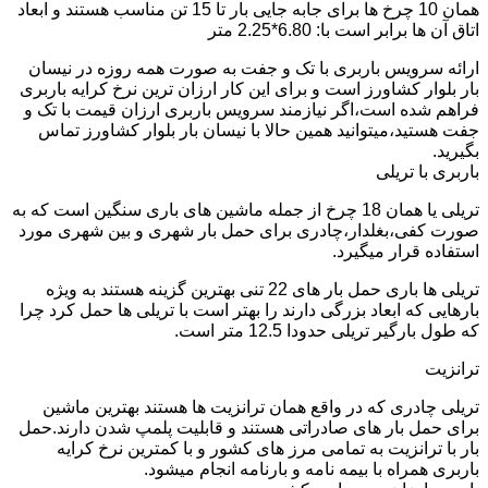
همان 10 چرخ ها برای جابه جایی بار تا 15 تن مناسب هستند و ابعاد
اتاق آن ها برابر است با: 6.80*2.25 متر
ارائه سرویس باربری با تک و جفت به صورت همه روزه در نیسان
بار بلوار کشاورز است و برای این کار ارزان ترین نرخ کرایه باربری
فراهم شده است،اگر نیازمند سرویس باربری ارزان قیمت با تک و
جفت هستید،میتوانید همین حالا با نیسان بار بلوار کشاورز تماس
بگیرید.
باربری با تریلی
تریلی یا همان 18 چرخ از جمله ماشین های باری سنگین است که به
صورت کفی،بغلدار،چادری برای حمل بار شهری و بین شهری مورد
استفاده قرار میگیرد.
تریلی ها باری حمل بار های 22 تنی بهترین گزینه هستند به ویژه
بارهایی که ابعاد بزرگی دارند را بهتر است با تریلی ها حمل کرد چرا
که طول بارگیر تریلی حدودا 12.5 متر است.
ترانزیت
تریلی چادری که در واقع همان ترانزیت ها هستند بهترین ماشین
برای حمل بار های صادراتی هستند و قابلیت پلمپ شدن دارند.حمل
بار با ترانزیت به تمامی مرز های کشور و با کمترین نرخ کرایه
باربری همراه با بیمه نامه و بارنامه انجام میشود.