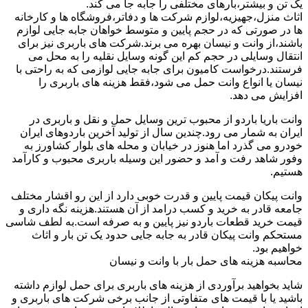
یک تن و بیشتر،بارهای مختلفی را جابه جا می کند.
اثاث منزل،جهیزیه،لوازم شرکت ها و دفاتر،فروشگاه ها و کارخانه
ها در صورتی که در حجم پایین و متوسط خواهان جابه جایی لوازم
باشند،از وانت و نیسان بهره می برند.شرکت های باربری نیز برای
انتقال وسایلی در حجم کم این گونه وسایل نقلیه را به محل می
فرستند.درخواست کامیون برای جابه جایی لوازمی که به راحتی با
نیسان یا انواع وانت حمل می شود،فقط هزینه های باربری را
افزایش می دهد.
وانت باریا باردو از محبوب ترین وسایل حمل و نقل و باربری در
ایران به شمار می رود.چندین سال از تولید آخرین باردوهای ایران
خودرو می گذرد اما هنوز در خیابان و محله های بلوار کشاورز به
وفور شاهد رفت و آمد و حضور این وسیله باربری محبوب و کارآمد
هستیم.
وانت پیکان قیمت پایین و قدرت خوبی دارد از این رو اقشار مختلف
جامعه قادر به خرید و کسب درامد از آن هستند.هزینه نگه داری و
قیمت خرید قطعات باردو نیز پایین و به صرفه است.به لطف شاسی
مستحکم وانت پیکان قادر به جابه جایی حدود یک تن بار و اثاث
خواهیم بود.
محاسبه هزینه های حمل بار با وانت و نیسان
شاید بخواهید برآوردی از هزینه های باربری برای حمل لوازم داشته
باشید یا با قیمت های متفاوتی از جانب برخی شرکت های باربری و