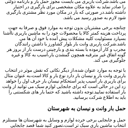
می باشد.شرکت باربری می بایست مجوز حمل بار و بارنامه دولتی
را صادر نماید به علاوه مکان مشخصی برای بارگیری در اختیار
داشته باشد.در صورتی که بار در مکان مورد نظر مشتری بارگیری
شود لازم به صدور رسید می باشد.
چنانچه برخی مشتریان بدون توجه به موارد فوق و صرفا به جهت
پرداخت هزینه کمتر کالا یا محصولات خود را به ماشین باربری ناآشنا
بسپارد مسئولیت کلیه مشکلات پیش آمده با خود آن ها می
باشد.شرکت باربری وانت بار بلوار کشاورز با داشتن رانندگان
مجرب و کار آزموده با بسته بندی و بارچینی درست بار از بروز هر
گونه اتفاق غیر مترقبه همچون گمشدن بار،آسیب به کالا و غیره
جلوگیری می کند.
با توجه به موارد عنوان شده،از دیگر نکاتی که نقش موثر در انتخاب
باربری وانت بار و نیسان بار دارد نوع بار و کالا است،به عنوان مثال
برای باربری بار آسیب پذیر استحکام نیسان بار حرف اول را خواهد
زد این در حالی است که برای جابجایی لوازم سبک می توانید از وانت
بار استفاده نمایید.توجه داشته باشید که حتما بار های شکستنی را
باید به اطلاع شرکت برسانید.
حمل بار وانت و نیسان به شهرستان
حمل و جابجایی برخی خرده لوازم و وسایل به شهرستان ها مستلزم
انتخاب ماشین باری سبک تر است،تصور کنید شما قصد جابجایی