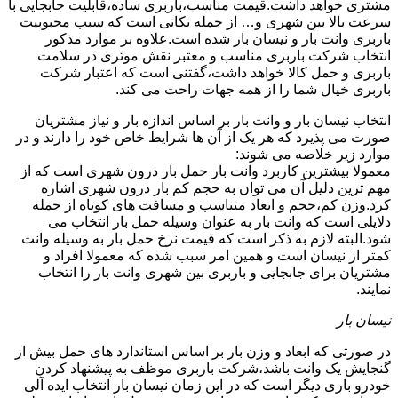
مشتری خواهد داشت.قیمت مناسب،باربری ساده،قابلیت جابجایی با
سرعت بالا بین شهری و… از جمله نکاتی است که سبب محبوبیت
باربری وانت بار و نیسان بار شده است.علاوه بر موارد مذکور
انتخاب شرکت باربری مناسب و معتبر نقش موثری در سلامت
باربری و حمل کالا خواهد داشت،گفتنی است که اعتبار شرکت
باربری خیال شما را از همه جهات راحت می کند.
انتخاب نیسان بار و وانت بار بر اساس اندازه بار و نیاز مشتریان
صورت می پذیرد که هر یک از آن ها شرایط خاص خود را دارند و در
موارد زیر خلاصه می شوند:
معمولا بیشترین کاربرد وانت بار حمل بار درون شهری است که از
مهم ترین دلیل آن می توان به حجم کم بار درون شهری اشاره
کرد.وزن کم،حجم و ابعاد متناسب و مسافت های کوتاه از جمله
دلایلی است که وانت بار به عنوان وسیله حمل بار انتخاب می
شود.البته لازم به ذکر است که قیمت نرخ حمل بار به وسیله وانت
کمتر از نیسان است و همین امر سبب شده که معمولا افراد و
مشتریان برای جابجایی و باربری بین شهری وانت بار را انتخاب
نمایند.
نیسان بار
در صورتی که ابعاد و وزن بار بر اساس استاندارد های حمل بیش از
گنجایش یک وانت باشد،شرکت باربری موظف به پیشنهاد کردن
خودرو باری دیگر است که در این زمان نیسان بار انتخاب ایده آلی