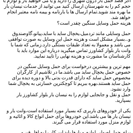
اگر قصد حمل بار درون شهری را دارید و یا می خواهید بار و لوازم با
حجم کم را به شهرستان ارسال کنید می توانید از خدمات نیسان بار
ما بهره مند شوید.تمام ارسال ها با بارنامه و بیمه نامه معتبر انجام
خواهد شد.
هزینه حمل وسایل سنگین چقدر است؟
حمل وسایلی مانند تردمیل،یخچال ساید با ساید،پیانو،گاوصندوق
و...بسیار مشکل است و هزینه حمل این وسایل به صورت توافقی
می باشد و معمولا به تعداد طبقات بستگی دارد.زمانی که شما با
وانت بار بلوار کشاورز تماس میگیرید درباره این موارد باید با
کارشناسان ما مشورت و هزینه نهایی را تایید نمایید.
مهم ترین و بیشترین درخواست برای حمل وسایل سنگین در
خصوص حمل یخچال ساید می باشد.ما در تلاشیم از کارگران
مخصوص حمل ساید که دارای قدرت بدنی بالا و دوره دیده برای
حمل ساید هستند،بهره ببریم تا کوچکترین خسارتی به یخچال شما
وارد نشود.
حمل و نقل و جابجایی لوازم را به نیسان بار بلوار کشاورز بار
بسپارید.
یکی از خودروهای باربری که بسیار مورد استفاده است،وانت بار و
نیسان بار ها می باشد.این خودروها برای حمل انواع کالا و اثاثیه و
لوازم منزل مورد استفاده قرار می گیرند.
برای حمل اصولی لوازم و بارها باید این کار را به اهل فن و