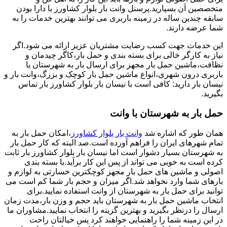
متخصصین آن بسپارید.پرسنل وانت بار بلوار کشاورز با دارا بودن
سابقه چندین ساله در زمینه باربری می توانند بهترین خدمات را به
شما عرضه دارند.
این خدمات جهت کسب رضایت مشتریان عزیز ارائه می شود.اگر
نیاز به کارگر خالی برای بسته بندی و حمل بار،کاگر چیدمان و
نظافت،ماشین حمل بار مجهز برای ارسال بار به شهرستان یا
باربری درون شهری،انواع ماشین حمل بار کوچک و بزرگ،وانت بار و
نیسان بار دارید: کافی است با نیسان بار بلوار کشاورز بار تماس
بگیرید.
حمل بار به شهرستان با وانت
همان طور که اشاره شد
وانت بار بلوار کشاورز
،امکان حمل بار به
تمام شهرهای ایران را فراهم آورده است.صد البته که کار حمل بار
به شهرستان بسیار دشوار است اما نیسان بار بلوار کشاورز بار ثابت
کرده است به خوبی می تواند از پس این کار برآید.با بسته بندی
اصولی و ماشین های حمل بار مجهز کوچکترین خسارتی به لوازم و
بارهای شما وارد نخواهد شد.اگر میزان و حجم بار شما کم است می
توانید برای حمل بار به شهرستان از وانت استفاده نمایید.برای
انتخاب ماشین حمل بار به شهرستان باید حجم و وزن بار،مدت زمان
ارسال را درنظر بگیرید و بهترین گزینه را انتخاب نمایید.مشاوران ما
در این زمینه شما را راهنمایی خواهند کرد پس خیالتان راحت