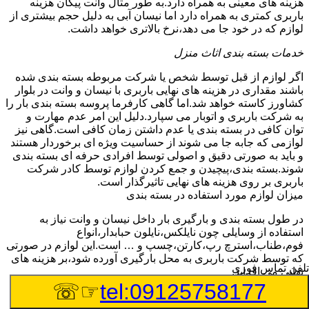
هزینه های معینی به همراه دارد.به طور مثال وانت پیکان هزینه
باربری کمتری به همراه دارد اما نیسان آبی به دلیل حجم بیشتری از
لوازم که در خود جا می دهد،نرخ بالاتری خواهد داشت.
خدمات بسته بندی اثاث منزل
اگر لوازم از قبل توسط شخص یا شرکت مربوطه بسته بندی شده
باشند مقداری در هزینه های نهایی باربری با نیسان و وانت در بلوار
کشاورز کاسته خواهد شد.اما گاهی کارفرما پروسه بسته بندی بار را
به شرکت باربری و اتوبار می سپارد.دلیل این امر عدم مهارت و
توان کافی در بسته بندی یا عدم داشتن زمان کافی است.گاهی نیز
لوازمی که جابه جا می شوند از حساسیت ویژه ای برخوردار هستند
و باید به صورتی دقیق و اصولی توسط افرادی حرفه ای بسته بندی
شوند.بسته بندی،پیچیدن و جمع کردن لوازم توسط کادر شرکت
باربری بر روی هزینه های نهایی تاثیرگذار است.
میزان لوازم مورد استفاده در بسته بندی
در طول بسته بندی و بارگیری بار داخل نیسان و وانت نیاز به
استفاده از وسایلی چون نایلکس،نایلون حبابدار،انواع
فوم،طناب،استرچ رپ،کارتن،چسپ و … است.این لوازم در صورتی
که توسط شرکت باربری به محل بارگیری آورده شود،بر هزینه های
تلفن تماس فوری
نهایی می افزاید.
چیدمان بار و اثاث
☞☏
tel:09125758177
گاهی لوازمی که توسط وانت و نیسان در بلوار کشاورز به نقاط