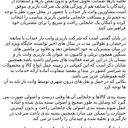
تخلیه بارها،ضمانت تحویل سالم و بدون نقص بارها و استفاده از
رانندگان با سابقه هم از ویژگی های یک شرکت باربری موفق
است.مشاورین وانت بار خنداب با حضور در محل مورد نظر با توجه
به حجم بار و مسافت جابجایی ماشین باربری مناسب را انتخاب
کرده و امکان یک جابجایی راحت و سریع را برای مشتریان خود
فراهم می کنند.
در پایان گفتنی است که شرکت باربری وانت بار خنداب با سابقه
درخشان و طولانی مدت در سال های اخیر توانسته جایگاه ویژه ای
در میان مشتریان به خود اختصاص دهد و علاوه بر ماشین های
سنگین همچون تریلی و کامیون به عنوان یک باربری وانت بار و
نیسان بار در این عرصه فعالیت های بسزایی داشته باشد،همچنین
شایان ذکر است که این کمپانی در زمینه حمل انواع کالا و محصولات
به سراسر کشور در مبدا و مقصد متفاوت آماده ارائه خدمات به
کلیه هموطنان عزیز می باشد.
نکاتی که در حمل و نقل های درون شهری توسط وانت بار باید به آن
ها توجه کرد
بسته بندی کالاها و جابجایی آن ها وقتی درست و اصولی صورت می
گیرد که وسایل به طور صحیح و اصولی بسته بندی شده و آماده
حمل شوند.بسته بندی اصولی یک جابجایی راحت و بدون کمترین
خسارت را ممکن می سازد.همچنین بسته بندی باعث سرعت در
بارگیری و تخلیه شده و چیدمان را راحت تر می کند.