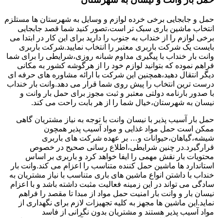
حمل و جابجایی برخی خرده لوازم و وسایل به شهرستان ها مستلزم
انتخاب ماشین باری سبک تر است،تصور کنید شما قصد جابجایی
برخی لوازم را از خنداب به جنوب را دارید برای این کار در ابتدا می
بایست یک شرکت باربری معتبر را انتخاب نمایید.شرکت باربری
وانت بار خنداب با پیگیری مداوم شبانه روزی،شرایطی را برای شما
فراهم نموده که بتوانید لوازم خود را از هرگوشه کشور به مکانی
دیگر انتقال دهید،همچنین این شرکت با ارائه مشاوره های حرفه ای
درست ترین انتخاب را پیش روی شما قرار می دهد.وانت بار خنداب
با صدور بارنامه دولتی معتبر و ثبت مجوز برای حمل بار وانت و
نیسان به شهرستان،خیال شما را از هر بابت راحت می کند.
حمل بار آسیب پذیر با نیسان وانت با توجه به نیاز مشتریان گاهی
ممکن است حمل مواد غذایی و مواد آسیب پذیر همچون
شیشه،گیاهان،حیوانات و… بر عهده شرکت های باربری
قرارگیرد.در چنین شرایطی،اطلاع رسانی صحیح در خصوص
محتویات بار نقش مهمی را ایفا خواهد کرد و باربری بر اساس
استاندارد ها ماشین حمل کننده متناسب را اعزام می کند.وانت بار
خنداب با داشتن انواع ماشین های باری متناسب با نیاز مشتریان به
سادگی می تواند در این زمینه فعالیت مثبت داشته باشد و با اعزام
نیسان بار و وانت بار امنیت حمل مواد از مبدا تا مقصد را فراهم
نماید.این ماشین ها مجهز به کلیه تجهیزات لازم برای نگهداری از
مواد آسیب پذیر هستند و مشتریان بدون نگرانی از فاسد