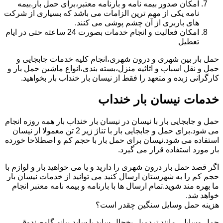
امکان صدور بیمه نامه و بارنامه معتبر،برای حمل بار.بیمه
نامه یکی از مهم ترین الزامات می باشد که بسیاری از شرکت
های باربری از آن چشم پوشی می کنند.
امکان فعالیت و انجام خدمات بصورت 24 ساعته حتی در ایام
تعطیل
حمل بار بین شهری و درون شهری،انجام کلیه خدمات جابجایی و
حمل و نقل اسباب و اثاثیه منزل،بسته بندی،انواع ماشین حمل بار و
کارگرانی زبده و متعهد را فقط از نیسان بار خنداب بار بخواهید.
خدمات نیسان بار خنداب
حمل و جابجایی بار با نیسان در نیسان بار خنداب بار همه روزه انجام
می شود.برای حمل و جابجایی بار با تناژ زیر 2 تن معمولا از نیسان
استفاده می شود.نیسان برای حمل بار با حجم کم و اصطلاحا خورده
بار مورد استفاده قرار می گیرد.
اگر قصد حمل بار درون شهری را دارید و یا می خواهید بار و لوازم با
حجم کم را به شهرستان ارسال کنید می توانید از خدمات نیسان بار
ما بهره مند شوید.تمام ارسال ها با بارنامه و بیمه نامه معتبر انجام
خواهد شد.
هزینه حمل وسایل سنگین چقدر است؟
حمل وسایلی مانند تردمیل،یخچال ساید با ساید،پیانو،گاوصندوق