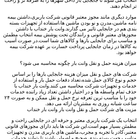
انتخاب می شوند تا جابجایی بار داخل شهرها را به صرفه تر و راحت
تر انجام دهند.
موارد دیگری مانند مجوز معتبر قانونی شرکت باربری،داشتن بیمه
نامه ماشین،مدرن و نو بودن ماشین ها،استفاده از تجهیزات بسته
بندی هم در جابجایی تاثیر می گذارند.وانت بار خنداب با داشتن
مجوزهای معتبر قانونی و رانندگان تحت پوشش بیمه انتخاب مطمئن
و مناسب برای جابجایی بارها و کالاهای شما است.در صورت آسیب
به کالاها در زمان جابجایی پرداخت خسارت بر عهده شرکت بیمه
خواهد بود.
میزان هزینه حمل و نقل وانت بار چگونه محاسبه می شود؟
شرکت های حمل و نقل میزان هزینه جابجایی بارها را بر اساس
حجم و نوع کالای حمل شده،تعداد دفعات حمل بار و استفاده از
خدمات و تجهیزات شرکت محاسبه می کنند.وانت بار خنداب با
حذف تمام واسطه ها و در اختیار داشتن تعداد زیاد راننده خدمات
خود را با مناسب ترین تعرفه نرخ حمل و نقل ممکن و به صورت ۲۴
ساعت شبانه روزی به مشتریان ارائه می دهد.
مزیت های شرکت حمل و نقل وانت بار وانت بار خنداب
انتخاب یک شرکت باربری معتبر و حرفه ای در جابجایی راحت و
مطمئن بسیار مهم است.این شرکت ها باید دارای مجوزهای قانونی
معتبر،کادر با تجربه و مجرب،ماشین های باربری مدرن و تجهیزات
مناسب جهت بسته بندی صحیح و اصولی باشند تا بتوانند خدمات