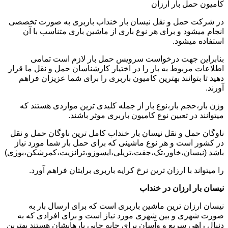
کامیون حمل بار ارزان
در شرکت حمل و نقل نیسان بار خنداب باربری به صورت تخصصی
انجام میشود و برای هر نوع باری از ماشین باری متناسب با آن
استفاده میشود.
بنابراین جهت درخواست سرویس حمل بار لازم است تمامی
اطلاعات مربوط به بار را در اختیار کارشناسان حمل و نقل ما قرار
دهید تا بتوانند بهترین کامیون باربری را برای شما عزیزان فراهم
آورند.
وزن بار،حجم بار،نوع بار از جمله کلیدی ترین مواردی هستند که
میتوانند در تعیین نوع کامیون باربری موثر باشند.
ناوگان حمل و نقل نیسان بار خنداب کامل ترین ناوگان حمل و نقل
در کشور است و هر نوع ماشینی که برای حمل بار شما مورد نیاز
باشد (نیسان،خاور،تک،جفت،تریلی،ایسوزو،ترانزیت،کمرشکن،بوژی)
را میتواند با ارزان ترین نرخ کرایه باربری برایتان فراهم آورد.
نیسان بار ارزان در خنداب
نیسان ارزان ترین ماشین باربری است که برای ارسال بار به
صورت شهری و بین شهری مورد نیاز است و برای افرادی که به
دنبال راهی سریع و وآسان برای جابه جایی بارهایشان هستند بهترین