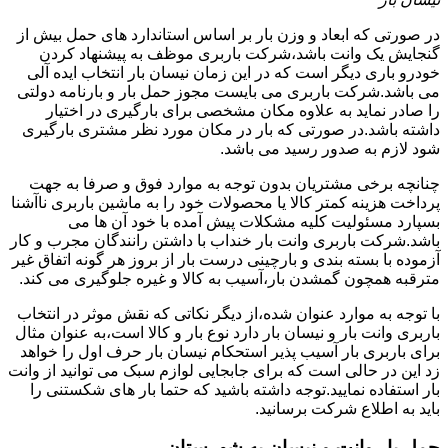
در صورتی که ابعاد و وزن بار بر اساس استاندارد های حمل بیش از
گنجایش یک وانت باشد،شرکت باربری موظف به پیشنهاد کردن
خودرو باری دیگر است که در این زمان نیسان بار انتخاب ایده آلی
می باشد.شرکت باربری می بایست مجوز حمل بار و بارنامه دولتی
را صادر نماید به علاوه مکان مشخصی برای بارگیری در اختیار
داشته باشد.در صورتی که بار در مکان مورد نظر مشتری بارگیری
شود لازم به صدور رسید می باشد.
چنانچه برخی مشتریان بدون توجه به موارد فوق و صرفا به جهت
پرداخت هزینه کمتر کالا یا محصولات خود را به ماشین باربری ناآشنا
بسپارد مسئولیت کلیه مشکلات پیش آمده با خود آن ها می
باشد.شرکت باربری وانت بار خنداب با داشتن رانندگان مجرب و کار
آزموده با بسته بندی و بارچینی درست بار از بروز هر گونه اتفاق غیر
مترقبه همچون گمشدن بار،آسیب به کالا و غیره جلوگیری می کند.
با توجه به موارد عنوان شده،از دیگر نکاتی که نقش موثر در انتخاب
باربری وانت بار و نیسان بار دارد نوع بار و کالا است،به عنوان مثال
برای باربری بار آسیب پذیر استحکام نیسان بار حرف اول را خواهد
زد این در حالی است که برای جابجایی لوازم سبک می توانید از وانت
بار استفاده نمایید.توجه داشته باشید که حتما بار های شکستنی را
باید به اطلاع شرکت برسانید.
حمل بار وانت و نیسان به شهرستان