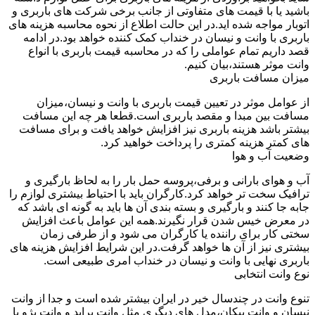
باشید یا با قیمت های متفاوتی از جانب برخی شرکت های باربری و
اتوبار مواجه شده اید.در این حالت اطلاع از نحوه محاسبه هزینه های
باربری با وانت و نیسان در خنداب کمک کننده خواهد بود.در ادامه
قصد داریم تمام عواملی را که در محاسبه قیمت باربری با انواع
وانت موثر هستند،بیان کنیم.
میزان مسافت باربری
از عوامل موثر در تعیین قیمت باربری با وانت و نیسان،میزان
مسافت بین مبدا و مقصد باربری است.قطعا هر چه این مسافت
بیشتر باشد هزینه باربری نیز افزایش خواهد یافت و برای مسافت
های کمتر هزینه کمتری را پرداخت خواهید کرد.
وضعیت آب و هوا
آب و هوای بارانی و برفی،پروسه حمل بار را به لحاظ بارگیری و
ترافیک سخت تر خواهد کرد.کارگران باید با احتیاط بیشتری لوازم را
جابه جا کنند و بارگیری و بسته بندی آن ها باید به گونه ای باشد که
در معرض خیس شدن قرار نگیرند.همه این عوامل باعث افزایش
سختی کار برای راننده یا کارگران می شود و از طرفی زمان
بیشتری نیز از آن ها خواهد گرفت.در این شرایط افزایش هزینه های
باربری نهایی با وانت و نیسان در خنداب امری طبیعی است.
نوع وانت انتخابی
تنوع وانت در چندسال خیر در ایران بیشتر شده است و جدا از وانت
نیسان و وانت پیکان،مدل های دیگری مثل وانت پراید و وانت پژو با