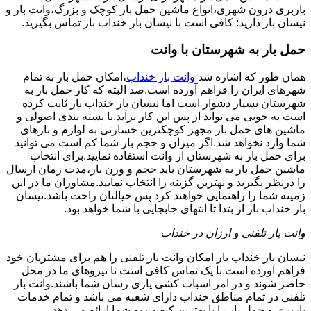
باربری درون شهری،انواع ماشین حمل بار کوچک و بزرگ،وانت بار و
نیسان بار دارید: کافی است با نیسان بار خنداب بار تماس بگیرید.
حمل بار به شهرستان با وانت
همان طور که اشاره شد
وانت بار خنداب
،امکان حمل بار به تمام
شهرهای ایران را فراهم آورده است.صد البته که کار حمل بار به
شهرستان بسیار دشوار است اما نیسان بار خنداب بار ثابت کرده
است به خوبی می تواند از پس این کار برآید.با بسته بندی اصولی و
ماشین های حمل بار مجهز کوچکترین خسارتی به لوازم و بارهای
شما وارد نخواهد شد.اگر میزان و حجم بار شما کم است می توانید
برای حمل بار به شهرستان از وانت استفاده نمایید.برای انتخاب
ماشین حمل بار به شهرستان باید حجم و وزن بار،مدت زمان ارسال
را درنظر بگیرید و بهترین گزینه را انتخاب نمایید.مشاوران ما در این
زمینه شما را راهنمایی خواهند کرد پس خیالتان راحت باشد.نیسان
بار خنداب بار از بتدا تا انتهای جابجایی با شما خواهد بود.
وانت بار تلفنی و ارزان در خنداب
نیسان بار خنداب بار امکان وانت بار تلفنی را هم برای مشتریان خود
فراهم آورده است.با یک تماس کافی است تا نیروهای ما در محل
حاضر شوند و در امر اسباب کشی یاری رسان شما باشند.وانت بار
تلفنی در تمام مناطق خنداب دارای شعبه می باشد و تمام خدمات
باربری و حمل بار را با بهترین کیفیت به شما ارائه می دهد.