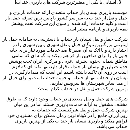
آشنایی با یکی از معتبرترین شرکت های باربری خنداب!
موسسه باربری نیسان بار خنداب متصدی ارائه خدمات باربری و
حمل و نقل از خنداب به سراسر کشور با پایین ترین تعرفه حمل بار
است و کلیه خدمات ارائه شده از سوی این شرکت تحت پوشش
بیمه باربری و بارنامه معتبر است.
شرکت حمل و نقل نیسان بار خنداب با دسترسی به سامانه حمل بار
اینترنتی بزرگترین ناوگان حمل و نقل شهری و بین شهری را در
اختیار دارد و با اتکا به آن صفر تا صد خدمات مورد نیاز برای جابه
جایی بار را برای صاحبین بار فراهم میکند به گونه ای که تمامی
مناطق شمالی،جنوبی،شرقی،غربی و مرکزی ایران تحت پوشش
خدمات باربری نیسان بار خنداب قرار دارد،تنها نکته ای که لازم
است بر روی آن تاکید داشته باشیم این است که مبدا بارگیری در
نیسان بار خنداب تنها از خنداب و حومه خنداب است و برای حمل بار
از مبدا سایر شهرستان ها سرویس نداریم.
بهترین شرکت حمل و نقل در خنداب کدام است؟
شرکت های حمل و نقل متعددی در خنداب وجود دارند که به طرق
مختلف مشغول به ارائه خدمات باربری هستند اما در این میان
بهترین شرکت حمل و نقل،شرکتیست که خدمات به
روز،ارزان،جامع را در کوتاه ترین زمان ممکن برای مشتریان خود
فراهم میکند و باربری نیسان بار خنداب یکی از بهترین باربری
خنداب می باشد.