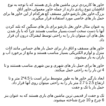
خاور ها کاربردی ترین ماشین های باری هستند که با توجه به نوع
اتاقشان تنوع زیادی دارند از جمله خاور معمولی،خاور اتاق
بزرگ،خاور بغل بازشو،خاور مسقف کع هرکدام از این خاور ها برای
حمل بار های خاصی مورد استفاده قرار میگیرند.
به عنوان مثال خاور بغل بازشو برای بار های سنگین که بلند کردن
آنها با دست سخت است،بسیار مناسب هستند چرا که با باز شدن
بغل های آن میتوان بار را به راحتی توسط لیفتراک درون آن قرار
داد.
خاور های مسقف و اتاق دار برای حمل بار های حساس مانند اثاث
منزل و لوازم الکتریکی بسیار مناسب هستند و مانع از برخورد آب و
باران به بار میشوند.
خاور ها برای حمل بار های شهری و بین شهری مناسب هستنند و تا
4 تن بار را به راحتی حمل میکنند.
ابعاد بارگیر خاور ها به طور متوسط برابر است با 4.5*2 متر و تا
ارتفاع 2.5 تا 2.7 متر بار را به راحتی میتوان روی آنها قرار داد.
حمل بار با تک و جفت
تک و جفت از قدیمی ترین ماشین های باری هستند که به عنوان بنز
6 چرخ و 10 چرخ شناخته میشوند.