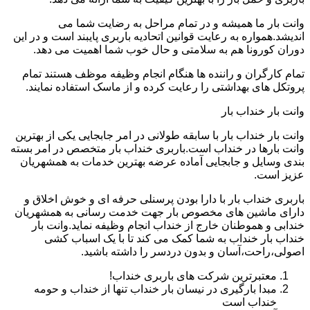
وانت بار ما همیشه و در تمام مراحل به رضایت شما می
اندیشد.همواره به رعایت قوانین اتحادیه باربری پایبند است و در این
دوران کورونا هم به سلامتی و حال خوب شما اهمیت می دهد.
تمام کارگران و راننده ها هنگام انجام وظیفه موظف هستند تمام
پروتکل های بهداشتی را رعایت کرده و از ماسک استفاده نمایند.
وانت بار خنداب بار
وانت بار خنداب بار با سابقه طولانی در امر جابجایی یکی از بهترین
وانت بارها در خنداب است.باربری خنداب بار متخصص در امر بسته
بندی وسایل و جابجایی آماده عرضه بهترین خدمات به همشهریان
عزیز است.
باربری خنداب بار با دارا بودن پرسنلی حرفه ای و خوش اخلاق و
دارای ماشین های مخصوص بار جهت خدمت رسانی به همشهریان
خندابی و هموطنان خارج از خنداب انجام وظیفه نماید.وانت بار
خنداب بار خنداب به شما کمک می کند تا با یک اسباب کشی
اصولی،راحت،آسان و بدون دردسر را داشته باشید.
معتبرترین شرکت های باربری خنداب!
مبدا بارگیری در نیسان بار خنداب تنها از خنداب و حومه
خنداب است