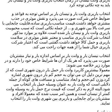
باربری وانت نیسان در زمان انتخاب باربری وانت بار و نیسان بار
باید به چه نکاتی توجه کرد
انتخاب باربری وانت بار و نیسان بار بر اساس توجه به قواعد و
ضوابط خاص شرکت صورت می پذیرد و نقش موثری در جذب
مشتری خواهد داشت.قیمت مناسب،باربری ساده،قابلیت جابجایی با
سرعت بالا بین شهری و… از جمله نکاتی است که سبب محبوبیت
باربری وانت بار و نیسان بار شده است.علاوه بر موارد مذکور
انتخاب شرکت باربری مناسب و معتبر نقش موثری در سلامت
باربری و حمل کالا خواهد داشت،گفتنی است که اعتبار شرکت
باربری خیال شما را از همه جهات راحت می کند.
انتخاب نیسان بار و وانت بار بر اساس اندازه بار و نیاز مشتریان
صورت می پذیرد که هر یک از آن ها شرایط خاص خود را دارند و در
موارد زیر خلاصه می شوند:
معمولا بیشترین کاربرد وانت بار حمل بار درون شهری است که از
مهم ترین دلیل آن می توان به حجم کم بار درون شهری اشاره
کرد.وزن کم،حجم و ابعاد متناسب و مسافت های کوتاه از جمله
دلایلی است که وانت بار به عنوان وسیله حمل بار انتخاب می
شود.البته لازم به ذکر است که قیمت نرخ حمل بار به وسیله وانت
کمتر از نیسان است و همین امر سبب شده که معمولا افراد و
مشتریان برای جابجایی و باربری بین شهری وانت بار را انتخاب
نمایند.
نیسان بار