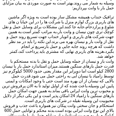
وسیله به شمار می روند.بهتر است به صورت موردی به بیان مزایای
حمل بار با وانت بپردازیم:
ترافیک خنداب همیشه مشکل ساز بوده است به ویژه اگر ماشین
های باربری بزرگ لوازم منزل یا شرکت ها را در این خیابا ن های
شلوغ و پرازدحام،جابه جا کنند.این مشکلات برای وسایل حمل و نقل
کوچک تری چون نیسان و وانت بار،به مراتب کمتر است.به همین
جهت شرکت های باربری و اتوبار خنداب جهت تسریع روند حمل و
نقل از وانت بار و نیسان بهره می برند.این نکته را باید در مد نظر
داشت که هرچه روند جابه جایی و حمل بارسریع تر انجام
بگیرد،هزینه های باربری نهایی که مشتری باید پرداخت کند،کمتر
خواهد شد.
وانت بار و نیسان از جمله وسایل حمل و نقل با بدنه مستحکم با
قدرت حمل بارهای سنگین هستند.میزان استاندارد حمل بار با نیسان
2800 کیلو است اما دوبرابر این مقدار یعنی حدود 5000 کیلوگرم نیز
توسط زامیاد یا نیسان آبی به راحتی حمل می شود.قدرت حمل
بالایی که نیسان از آن بهره مند است حتی با وجود امکانات و ایمنی
پایین این وسیله،باعث شده که از اوایل تولید تا به الان پرفروش ترین
و محبوب ترین وانت ایرانی باقی بماند.به همین جهت امکان حمل
بارهای سنگین با زامیاد 24 امکان پذیر است و این یکی دیگر از دلایل
محبوبیت این وسیله نقیله در شرکت های باربری است.
استحکام و جان سختی وانت پیکان نیز همواره باعث جذب و فروش
بالای این نوع وانت ایرانی بوده است.بدنه محکم و توانایی حمل 600
کیلوگرم بار به صورت استاندارد،از مزایای حمل بار با وانت پیکان