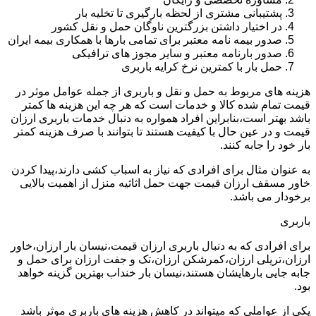
پشتیبانی مشتری از لحظه بارگیری تا تخلیه بار
در اختیار داشتن بزرگترین ناوگان حمل و نقل کشور
صدور بیمه نامه معتبر برای تمامی بارها با همکاری بیمه ایران
صدور بارنامه معتبر و سایر مجوز های ترافیکی
حمل بار با کمترین نرخ کرایه باربری
هزینه های مربوط به حمل و نقل و باربری از جمله عوامل موثر در
قیمت تمام شده کالا و خدمات است که هر چه این هزینه ها کمتر
باشد بهتر است،بنابراین افراد همواره به دنبال خدمات باربری ارزان
قیمت و در عین حال با کیفیت هستند تا بتوانند با صرف هزینه کمتر
بار خود را جابه کنند.
به عنوان مثال برای افرادی که نیاز به اسباب کشی دارند،پیدا کردن
خاور مسقف ارزان قیمت جهت حمل اثاثیه منزل از اهمیت بالایی
برخودار می باشد.
باربری
برای افرادی که به دنبال باربری ارزان قیمت،نیسان بار ارزان،خاور
ارزان،تریلی ارزان،کمرشکن ارزان،تک و جفت ارزان برای حمل و
جابه جایی بارهایشان هستند،نیسان بار خنداب بهترین گزینه خواهد
بود.
یکی از عواملی که میتواند در کاهش هزینه های باربری موثر باشد