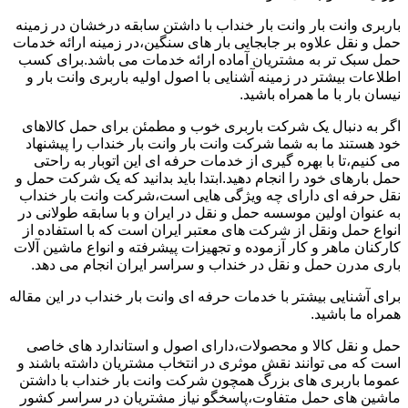
باربری وانت بار وانت بار خنداب با داشتن سابقه درخشان در زمینه
حمل و نقل علاوه بر جابجایی بار های سنگین،در زمینه ارائه خدمات
حمل سبک تر به مشتریان آماده ارائه خدمات می باشد.برای کسب
اطلاعات بیشتر در زمینه آشنایی با اصول اولیه باربری وانت بار و
نیسان بار با ما همراه باشید.
اگر به دنبال یک شرکت باربری خوب و مطمئن برای حمل کالاهای
خود هستند ما به شما شرکت وانت بار وانت بار خنداب را پیشنهاد
می کنیم،تا با بهره گیری از خدمات حرفه ای این اتوبار به راحتی
حمل بارهای خود را انجام دهید.ابتدا باید بدانید که یک شرکت حمل و
نقل حرفه ای دارای چه ویژگی هایی است،شرکت وانت بار خنداب
به عنوان اولین موسسه حمل و نقل در ایران و با سابقه طولانی در
انواع حمل ونقل از شرکت های معتبر ایران است که با استفاده از
کارکنان ماهر و کار آزموده و تجهیزات پیشرفته و انواع ماشین آلات
باری مدرن حمل و نقل در خنداب و سراسر ایران انجام می دهد.
برای آشنایی بیشتر با خدمات حرفه ای وانت بار خنداب در این مقاله
همراه ما باشید.
حمل و نقل کالا و محصولات،دارای اصول و استاندارد های خاصی
است که می توانند نقش موثری در انتخاب مشتریان داشته باشند و
عموما باربری های بزرگ همچون شرکت وانت بار خنداب با داشتن
ماشین های حمل متفاوت،پاسخگو نیاز مشتریان در سراسر کشور