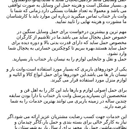
و...بسیار مشکل است و هزینه حمل این وسایل به صورت توافقی
می باشد و معمولا به تعداد طبقات بستگی دارد.زمانی که شما با
وانت بار خنداب تماس میگیرید درباره این موارد باید با کارشناسان
ما مشورت و هزینه نهایی را تایید نمایید.
مهم ترین و بیشترین درخواست برای حمل وسایل سنگین در
خصوص حمل یخچال ساید می باشد.ما در تلاشیم از کارگران
مخصوص حمل ساید که دارای قدرت بدنی بالا و دوره دیده برای
حمل ساید هستند،بهره ببریم تا کوچکترین خسارتی به یخچال شما
وارد نشود.
حمل و نقل و جابجایی لوازم را به نیسان بار خنداب بار بسپارید.
یکی از خودروهای باربری که بسیار مورد استفاده است،وانت بار و
نیسان بار ها می باشد.این خودروها برای حمل انواع کالا و اثاثیه و
لوازم منزل مورد استفاده قرار می گیرند.
برای حمل اصولی لوازم و بارها باید این کار را به اهل فن و
متخصصین آن بسپارید.پرسنل وانت بار خنداب با دارا بودن سابقه
چندین ساله در زمینه باربری می توانند بهترین خدمات را به شما
عرضه دارند.
این خدمات جهت کسب رضایت مشتریان عزیز ارائه می شود.اگر
نیاز به کارگر خالی برای بسته بندی و حمل بار،کاگر چیدمان و
نظافت،ماشین حمل بار مجهز برای ارسال بار به شهرستان یا