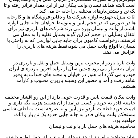
است.البته همانند نیسان،وانت پیکان نیز از این مقدار فراتر رفته و تا
یک تن و بیشتر،بارهای مختلفی را جابه جا می کند.
اثاث منزل،جهیزیه،لوازم شرکت ها و دفاتر،فروشگاه ها و کارخانه
ها در صورتی که در حجم پایین و متوسط خواهان جابه جایی لوازم
باشند،از وانت و نیسان بهره می برند.شرکت های باربری نیز برای
انتقال وسایلی در حجم کم این گونه وسایل نقلیه را به محل می
فرستند.درخواست کامیون برای جابه جایی لوازمی که به راحتی با
نیسان یا انواع وانت حمل می شود،فقط هزینه های باربری را
افزایش می دهد.
وانت باریا باردو از محبوب ترین وسایل حمل و نقل و باربری در
ایران به شمار می رود.چندین سال از تولید آخرین باردوهای ایران
خودرو می گذرد اما هنوز در خیابان و محله های خنداب به وفور
شاهد رفت و آمد و حضور این وسیله باربری محبوب و کارآمد
هستیم.
وانت پیکان قیمت پایین و قدرت خوبی دارد از این رو اقشار مختلف
جامعه قادر به خرید و کسب درامد از آن هستند.هزینه نگه داری و
قیمت خرید قطعات باردو نیز پایین و به صرفه است.به لطف شاسی
مستحکم وانت پیکان قادر به جابه جایی حدود یک تن بار و اثاث
خواهیم بود.
محاسبه هزینه های حمل بار با وانت و نیسان
شاید بخواهید برآوردی از هزینه های باربری برای حمل لوازم داشته