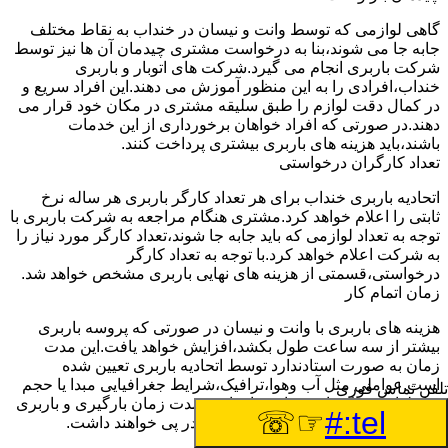
گاهی لوازمی که توسط وانت و نیسان در خنداب به نقاط مختلف
جابه جا می شوند،بنا به درخواست مشتری چیدمان آن ها نیز توسط
شرکت باربری انجام می گیرد.شرکت های اتوبار و باربری
خنداب،افرادی را به این منظور آموزش می دهند.این افراد سریع و
در کمال دقت لوازم را طبق سلیقه مشتری در مکان خود قرار می
دهند.در صورتی که افراد خواهان برخورداری از این خدمات
باشند،باید هزینه های باربری بیشتری پرداخت کنند.
تعداد کارگران درخواستی
اتحادیه باربری خنداب برای هر تعداد کارگر باربری هر ساله نرخ
ثابتی را اعلام خواهد کرد.مشتری هنگام مراجعه به شرکت باربری با
توجه به تعداد لوازمی که باید جابه جا شوند،تعداد کارگر مورد نیاز را
به شرکت اعلام خواهد کرد.با توجه به تعداد کارگر
درخواستی،قسمتی از هزینه های نهایی باربری مشخص خواهد شد.
زمان اتمام کار
هزینه های باربری با وانت و نیسان در صورتی که پروسه باربری
بیشتر از سه ساعت طول بکشد،افزایش خواهد یافت.این مدت
زمان به صورت استادندارد توسط اتحادیه باربری تعیین شده
است.عواملی مثل آب وهوا،ترافیک،شرایط جغرافیایی مبدا یا حجم
تلفن تماس فوری
زیاد لوازم ممکن است باعث افزایش مدت زمان بارگیری و باربری
☞☏
tel:#
شوند که افزایش هزینه های باربری را در پی خواهند داشت.
تعداد طبقات ساختمان مبدا و مقصد