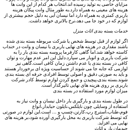
مزایای خاصی به تولید رسیده اند.انتخاب هر کدام از این وانت ها
هزینه های معینی به همراه دارد.به طور مثال وانت پیکان هزینه
باربری کمتری به همراه دارد اما نیسان آبی به دلیل حجم بیشتری از
لوازم که در خود جا می دهد،نرخ بالاتری خواهد داشت.
خدمات بسته بندی اثاث منزل
اگر لوازم از قبل توسط شخص یا شرکت مربوطه بسته بندی شده
باشند مقداری در هزینه های نهایی باربری با نیسان و وانت در خنداب
کاسته خواهد شد.اما گاهی کارفرما پروسه بسته بندی بار را به
شرکت باربری و اتوبار می سپارد.دلیل این امر عدم مهارت و توان
کافی در بسته بندی یا عدم داشتن زمان کافی است.گاهی نیز
لوازمی که جابه جا می شوند از حساسیت ویژه ای برخوردار هستند
و باید به صورتی دقیق و اصولی توسط افرادی حرفه ای بسته بندی
شوند.بسته بندی،پیچیدن و جمع کردن لوازم توسط کادر شرکت
باربری بر روی هزینه های نهایی تاثیرگذار است.
میزان لوازم مورد استفاده در بسته بندی
در طول بسته بندی و بارگیری بار داخل نیسان و وانت نیاز به
استفاده از وسایلی چون نایلکس،نایلون حبابدار،انواع
فوم،طناب،استرچ رپ،کارتن،چسپ و … است.این لوازم در صورتی
که توسط شرکت باربری به محل بارگیری آورده شود،بر هزینه های
نهایی می افزاید.
چیدمان بار و اثاث