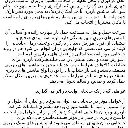
محل بارگیری و محل تخلیه در انتخاب ماشین باربری مناسب درون
شهری تاثیر می گذارد.برای این که بارگیری و تخلیه به سهولت انجام
شود باید ماشین باربری تا حد امکان نزدیک به محل مورد نظر پارک
شود.وانت بار خنداب برای این منظورماشین های باربری را متناسب
با مکان مشتریان انتخاب می کند.
سرعت حمل و نقل به مسافت حمل بار،مهارت راننده و آشنایی آن
با مسیرهای درون شهر بستگی دارد.البته بسته بندی صحیح و
استفاده از افراد آموزش دیده در بارگیری و تخلیه زمان جابجایی را
کوتاه تر می کند.فصلی که جابجایی در آن انجام می شود هم در روند
جابجایی موثر است،جابجایی در فصل های بارانی و نامساعد
دشوارتر است و دقت بیشتری را می طلبد.شرکت باربری برای
حفاظت کالاها در شرایط نامساعد باید مجهز به ماشین های باربری
مسقف باشند.وانت بار خنداب با دارا بودن انواع ماشین های باربری
مسقف بارهای شما در شرایط نامساعد جوی به بهترین شکل ممکن
حمل کرده و صحیح و سالم تحویل می دهد.
عواملی که در یک جابجایی وانت بار اثر می گذارند
از عوامل موثر در جابجایی می توان به نوع بار و اندازه آن،طول و
نوع مسیر از مبدا تا مقصد،میزان بودجه مشتری،امکانات شرکت
باربری و زمان جابجایی اشاره کرد.هر کدام از این عوامل در انتخاب
ماشین باربری در حمل بار موثر هستند.ماشین هایی که برای
جابجایی درون شهری استفاده می شوند،از ماشین های سبک باربری