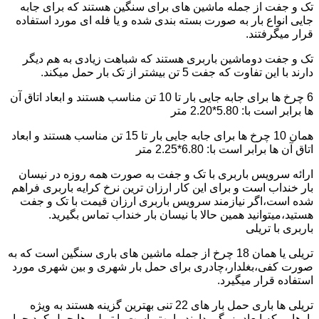
تک و جفت از جمله ماشین های برای سنگین هستند که برای جابه
جایی انواع بار به صورت بسته بندی شده و یا فله ای مورد استفاده
قرار میگرفتند.
تک و جفت دوماشین باربری هستند که شباهت زیادی به هم دیگر
دارند با این تفاوت که جفت 5 تن بیشتر از تک بار حمل میکند.
6 چرخ ها برای جابه جایی بار تا 10 تن مناسب هستند و ابعاد اتاق آن
ها برابر است با: 5.80*2.20 متر
همان 10 چرخ ها برای جابه جایی بار تا 15 تن مناسب هستند و ابعاد
اتاق آن ها برابر است با: 6.80*2.25 متر
ارائه سرویس باربری با تک و جفت به صورت همه روزه در نیسان
بار خنداب است و برای این کار ارزان ترین نرخ کرایه باربری فراهم
شده است،اگر نیازمند سرویس باربری ارزان قیمت با تک و جفت
هستید،میتوانید همین حالا با نیسان بار خنداب تماس بگیرید.
باربری با تریلی
تریلی یا همان 18 چرخ از جمله ماشین های باری سنگین است که به
صورت کفی،بغلدار،چادری برای حمل بار شهری و بین شهری مورد
استفاده قرار میگیرد.
تریلی ها باری حمل بار های 22 تنی بهترین گزینه هستند به ویژه
بارهایی که ابعاد بزرگی دارند را بهتر است با تریلی ها حمل کرد چرا