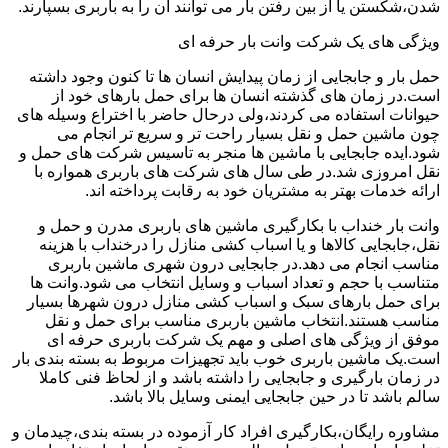
شدن،شکستن یا از بین رفتن بار می توانند آن را به باربری بسپارند.
ویژگی های یک شرکت وانت بار حرفه ای
حمل بار و جابجایی از زمان پیدایش انسان ها تا کنون وجود داشته
است.در زمان های گذشته انسان ها برای حمل بارهای خود از
حیوانات استفاده می کردند،ولی درحال حاضر با اختراع وسیله های
چون ماشین حمل و نقل بسیار راحت تر و سریع تر انجام می
شود.ایده جابجایی با ماشین ها منجر به تاسیس شرکت های حمل و
نقل امروزی شد.در طی سال های شرکت های باربری همواره با
ارائه خدمات بهتر به مشتریان خود به رقابت پرداخته اند.
وانت بار خنداب با بکارگیری ماشین های باربری مدرن و حمل و
نقل،جابجایی کالاها و یا اسباب کشی منازل را درخنداب با هزینه
مناسب انجام می دهد.در جابجایی درون شهری ماشین باربری
متناسب با حجم و تعداد اسباب و وسایل انتخاب می شود.وانت ها
برای حمل بارهای سبک و اسباب کشی منازل درون شهرها بسیار
مناسب هستند.انتخاب ماشین باربری مناسب برای حمل و نقل
موفق از ویژگی های اصلی و مهم یک شرکت باربری حرفه ای
است.یک ماشین باربری خوب باید تجهیزات مربوط به بسته بندی بار
در زمان بارگیری و جابجایی را داشته باشد و از لحاظ فنی کاملا
سالم باشد تا در حین جابجایی ایمنی وسایل بالا باشد.
مشاوره رایگان،بکارگیری افراد کار آزموده در بسته بندی،چیدمان و