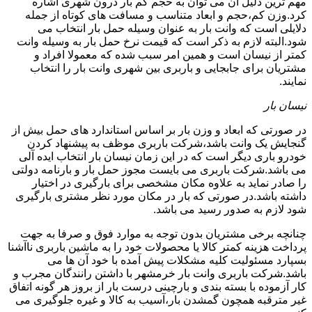
مهم ترین دلیل آن می توان به حجم کم بار درون شهری اشاره
کرد.وزن کم،حجم و ابعاد متناسب و مسافت های کوتاه از جمله
دلایلی است که وانت بار به عنوان وسیله حمل بار انتخاب می
شود.البته لازم به ذکر است که قیمت نرخ حمل بار به وسیله وانت
کمتر از نیسان است و همین امر سبب شده که معمولا افراد و
مشتریان برای جابجایی و باربری بین شهری وانت بار را انتخاب
نمایند.
نیسان بار
در صورتی که ابعاد و وزن بار بر اساس استاندارد های حمل بیش از
گنجایش یک وانت باشد،شرکت باربری موظف به پیشنهاد کردن
خودرو باری دیگر است که در این زمان نیسان بار انتخاب ایده آلی
می باشد.شرکت باربری می بایست مجوز حمل بار و بارنامه دولتی
را صادر نماید به علاوه مکان مشخصی برای بارگیری در اختیار
داشته باشد.در صورتی که بار در مکان مورد نظر مشتری بارگیری
شود لازم به صدور رسید می باشد.
چنانچه برخی مشتریان بدون توجه به موارد فوق و صرفا به جهت
پرداخت هزینه کمتر کالا یا محصولات خود را به ماشین باربری ناآشنا
بسپارد مسئولیت کلیه مشکلات پیش آمده با خود آن ها می
باشد.شرکت باربری وانت بار خرمشهر با داشتن رانندگان مجرب و
کار آزموده با بسته بندی و بارچینی درست بار از بروز هر گونه اتفاق
غیر مترقبه همچون گمشدن بار،آسیب به کالا و غیره جلوگیری می