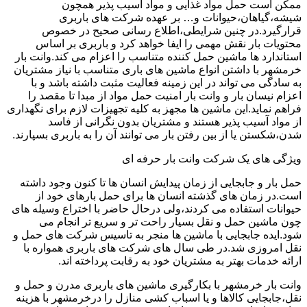
ممکن است حمل مواد غذایی و مواد آسیب پذیر همچون
شیشه،گیاهان،حیوانات و… بر عهده شرکت های باربری
قرارگیرد.در چنین شرایطی،اطلاع رسانی صحیح در خصوص
محتویات بار نقش مهمی را ایفا خواهد کرد و باربری بر اساس
استاندارد ها ماشین حمل کننده متناسب را اعزام می کند.وانت بار
خرمشهر با داشتن انواع ماشین های باری متناسب با نیاز مشتریان
به سادگی می تواند در این زمینه فعالیت مثبت داشته باشد و با
اعزام نیسان بار و وانت بار امنیت حمل مواد از مبدا تا مقصد را
فراهم نماید.این ماشین ها مجهز به کلیه تجهیزات لازم برای نگهداری
از مواد آسیب پذیر هستند و مشتریان بدون نگرانی از فاسد
شدن،شکستن یا از بین رفتن بار می توانند آن را به باربری بسپارند.
ویژگی های یک شرکت وانت بار حرفه ای
حمل بار و جابجایی از زمان پیدایش انسان ها تا کنون وجود داشته
است.در زمان های گذشته انسان ها برای حمل بارهای خود از
حیوانات استفاده می کردند،ولی درحال حاضر با اختراع وسیله های
چون ماشین حمل و نقل بسیار راحت تر و سریع تر انجام می
شود.ایده جابجایی با ماشین ها منجر به تاسیس شرکت های حمل و
نقل امروزی شد.در طی سال های شرکت های باربری همواره با
ارائه خدمات بهتر به مشتریان خود به رقابت پرداخته اند.
وانت بار خرمشهر با بکارگیری ماشین های باربری مدرن و حمل و
نقل،جابجایی کالاها و یا اسباب کشی منازل را درخرمشهر با هزینه