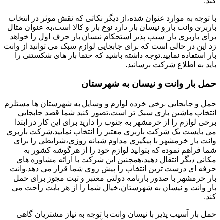
کند.
با توجه به موارد عنوان شده،از دیگر نکاتی که نقش موثر در انتخاب
باربری وانت بار و نیسان بار دارد نوع بار و کالا است،به عنوان مثال
برای باربری بار آسیب پذیر استحکام نیسان بار حرف اول را خواهد
زد این در حالی است که برای جابجایی لوازم سبک می توانید از وانت
بار استفاده نمایید.توجه داشته باشید که حتما بار های شکستنی را
باید به اطلاع شرکت برسانید.
حمل بار وانت و نیسان به شهرستان
حمل و جابجایی برخی خرده لوازم و وسایل به شهرستان ها مستلزم
انتخاب ماشین باری سبک تر است،تصور کنید شما قصد جابجایی
برخی لوازم را از خرمشهر به جنوب را دارید برای این کار در ابتدا
می بایست یک شرکت باربری معتبر را انتخاب نمایید.شرکت باربری
وانت بار خرمشهر با پیگیری مداوم شبانه روزی،شرایطی را برای
شما فراهم نموده که بتوانید لوازم خود را از هرگوشه کشور به
مکانی دیگر انتقال دهید،همچنین این شرکت با ارائه مشاوره های
حرفه ای درست ترین انتخاب را پیش روی شما قرار می دهد.وانت
بار خرمشهر با صدور بارنامه دولتی معتبر و ثبت مجوز برای حمل
بار وانت و نیسان به شهرستان،خیال شما را از هر بابت راحت می
کند.
حمل بار آسیب پذیر با نیسان وانت با توجه به نیاز مشتریان گاهی