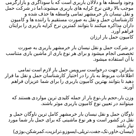
وجود واسطه ها و دلالان باربری است که با سوداگری و بازارگرمی
موجب بالا رفتن نرخ کرایه های باربری میشوند،اما در شرکت حمل
و نقل نیسان بار خرمشهر تمامی واسطه ها حذف شده و
کارشناسان حمل و نقل به صورت مستقیم با راننده ها و کامیون
داران مذاکره میکنند تا بتوانند کمترین نرخ کرایه باربری را برایتان
فراهم آورد.
کامیون حمل بار ارزان
در شرکت حمل و نقل نیسان بار خرمشهر باربری به صورت
تخصصی انجام میشود و برای هر نوع باری از ماشین باری متناسب
با آن استفاده میشود.
بنابراین جهت درخواست سرویس حمل بار لازم است تمامی
اطلاعات مربوط به بار را در اختیار کارشناسان حمل و نقل ما قرار
دهید تا بتوانند بهترین کامیون باربری را برای شما عزیزان فراهم
آورند.
وزن بار،حجم بار،نوع بار از جمله کلیدی ترین مواردی هستند که
میتوانند در تعیین نوع کامیون باربری موثر باشند.
ناوگان حمل و نقل نیسان بار خرمشهر کامل ترین ناوگان حمل و
نقل در کشور است و هر نوع ماشینی که برای حمل بار شما مورد
نیاز باشد
(نیسان،خاور،تک،جفت،تریلی،ایسوزو،ترانزیت،کمرشکن،بوژی)