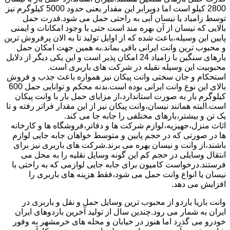
2800 کیلو است اما دوبرابر این مقدار یعنی حدود 5000 کیلوگرم نیز
توسط زامیاد یا نیسان آبی به راحتی حمل می شود.قدرت حمل
بالایی که نیسان از آن بهره مند است حتی با وجود امکانات و ایمنی
پایین این وسیله،باعث شده که از اوایل تولید تا به الان پرفروش ترین
و محبوب ترین وانت ایرانی باقی بماند.به همین جهت امکان حمل
بارهای سنگین با زامیاد 24 امکان پذیر است و این یکی دیگر از دلایل
محبوبیت این وسیله نقیله در شرکت های باربری است.
استحکام و جان سختی وانت پیکان نیز همواره باعث جذب و فروش
بالای این نوع وانت ایرانی بوده است.بدنه محکم و توانایی حمل 600
کیلوگرم بار به صورت استاندارد،از مزایای حمل بار با وانت پیکان
است.البته همانند نیسان،وانت پیکان نیز از این مقدار فراتر رفته و تا
یک تن و بیشتر،بارهای مختلفی را جابه جا می کند.
اثاث منزل،جهیزیه،لوازم شرکت ها و دفاتر،فروشگاه ها و کارخانه
ها در صورتی که در حجم پایین و متوسط خواهان جابه جایی لوازم
باشند،از وانت و نیسان بهره می برند.شرکت های باربری نیز برای
انتقال وسایلی در حجم کم این گونه وسایل نقلیه را به محل می
فرستند.درخواست کامیون برای جابه جایی لوازمی که به راحتی با
نیسان یا انواع وانت حمل می شود،فقط هزینه های باربری را
افزایش می دهد.
وانت باریا باردو از محبوب ترین وسایل حمل و نقل و باربری در
ایران به شمار می رود.چندین سال از تولید آخرین باردوهای ایران
خودرو می گذرد اما هنوز در خیابان و محله های خرمشهر به وفور