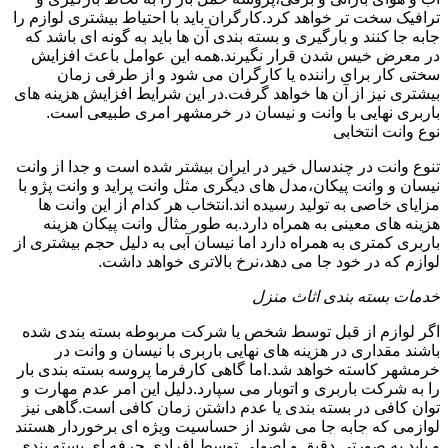
ترافیک سخت تر خواهد کرد.کارگران باید با احتیاط بیشتری لوازم را
جابه جا کنند و بارگیری و بسته بندی آن ها باید به گونه ای باشد که
در معرض خیس شدن قرار نگیرند.همه این عوامل باعث افزایش
سختی کار برای راننده یا کارگران می شود و از طرفی زمان
بیشتری نیز از آن ها خواهد گرفت.در این شرایط افزایش هزینه های
باربری نهایی با وانت و نیسان در خرمشهر امری طبیعی است.
نوع وانت انتخابی
تنوع وانت در چندسال خیر در ایران بیشتر شده است و جدا از وانت
نیسان و وانت پیکان،مدل های دیگری مثل وانت پراید و وانت پژو با
مزایای خاصی به تولید رسیده اند.انتخاب هر کدام از این وانت ها
هزینه های معینی به همراه دارد.به طور مثال وانت پیکان هزینه
باربری کمتری به همراه دارد اما نیسان آبی به دلیل حجم بیشتری از
لوازم که در خود جا می دهد،نرخ بالاتری خواهد داشت.
خدمات بسته بندی اثاث منزل
اگر لوازم از قبل توسط شخص یا شرکت مربوطه بسته بندی شده
باشند مقداری در هزینه های نهایی باربری با نیسان و وانت در
خرمشهر کاسته خواهد شد.اما گاهی کارفرما پروسه بسته بندی بار
را به شرکت باربری و اتوبار می سپارد.دلیل این امر عدم مهارت و
توان کافی در بسته بندی یا عدم داشتن زمان کافی است.گاهی نیز
لوازمی که جابه جا می شوند از حساسیت ویژه ای برخوردار هستند
و باید به صورتی دقیق و اصولی توسط افرادی حرفه ای بسته بندی