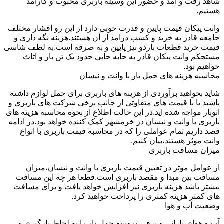
شاهد رفت و آمد و حضور این وسیله باربری محبوب و کارآمد
هستیم.
وانت پیکان قیمت پایین و قدرت خوبی دارد از این رو اقشار مختلف
جامعه قادر به خرید و کسب درامد از آن هستند.هزینه نگه داری و
قیمت خرید قطعات باردو نیز پایین و به صرفه است.به لطف شاسی
مستحکم وانت پیکان قادر به جابه جایی حدود یک تن بار و اثاث
خواهیم بود.
محاسبه هزینه های حمل بار با وانت و نیسان
شاید بخواهید برآوردی از هزینه های باربری برای حمل لوازم داشته
باشید یا با قیمت های متفاوتی از جانب برخی شرکت های باربری و
اتوبار مواجه شده اید.در این حالت اطلاع از نحوه محاسبه هزینه های
باربری با وانت و نیسان در خرمشهر کمک کننده خواهد بود.در ادامه
قصد داریم تمام عواملی را که در محاسبه قیمت باربری با انواع
وانت موثر هستند،بیان کنیم.
میزان مسافت باربری
از عوامل موثر در تعیین قیمت باربری با وانت و نیسان،میزان
مسافت بین مبدا و مقصد باربری است.قطعا هر چه این مسافت
بیشتر باشد هزینه باربری نیز افزایش خواهد یافت و برای مسافت
های کمتر هزینه کمتری را پرداخت خواهید کرد.
وضعیت آب و هوا
آب و هوای بارانی و برفی،پروسه حمل بار را به لحاظ بارگیری و