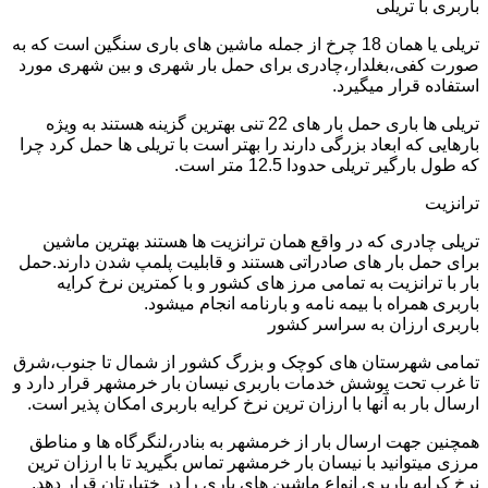
باربری با تریلی
تریلی یا همان 18 چرخ از جمله ماشین های باری سنگین است که به
صورت کفی،بغلدار،چادری برای حمل بار شهری و بین شهری مورد
استفاده قرار میگیرد.
تریلی ها باری حمل بار های 22 تنی بهترین گزینه هستند به ویژه
بارهایی که ابعاد بزرگی دارند را بهتر است با تریلی ها حمل کرد چرا
که طول بارگیر تریلی حدودا 12.5 متر است.
ترانزیت
تریلی چادری که در واقع همان ترانزیت ها هستند بهترین ماشین
برای حمل بار های صادراتی هستند و قابلیت پلمپ شدن دارند.حمل
بار با ترانزیت به تمامی مرز های کشور و با کمترین نرخ کرایه
باربری همراه با بیمه نامه و بارنامه انجام میشود.
باربری ارزان به سراسر کشور
تمامی شهرستان های کوچک و بزرگ کشور از شمال تا جنوب،شرق
تا غرب تحت پوشش خدمات باربری نیسان بار خرمشهر قرار دارد و
ارسال بار به آنها با ارزان ترین نرخ کرایه باربری امکان پذیر است.
همچنین جهت ارسال بار از خرمشهر به بنادر،لنگرگاه ها و مناطق
مرزی میتوانید با نیسان بار خرمشهر تماس بگیرید تا با ارزان ترین
نرخ کرایه باربری انواع ماشین های باری را در ختیارتان قرار دهد.