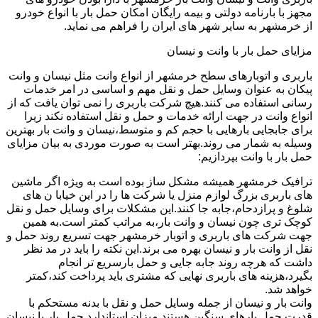
مجهز با بارنامه دولتی و بیمه رایگان امکان حمل بار با انواع خودرو
از خرمشهر به سایر شهر های ایران را فراهم می نماید.
مزایای حمل بار با وانت و نیسان
باربری و اتوبارهای سطح خرمشهر از انواع وانت مثل نیسان و وانت
پیکان به عنوان وسایل حمل و نقل مهم و اساسی در امر خدمات
رسانی استفاده می کنند.هیچ شرکت باربری را نمی توان یافت که از
انواع وانت در جهت ارائه خدمات و حمل و نقل استفاده نکند زیرا
برای جابجایی بارهایی با حجم کم و متوسط،نیسان و وانت بار بهترین
وسیله به شمار می روند.بهتر است به صورت موردی به بیان مزایای
حمل بار با وانت بپردازیم:
ترافیک خرمشهر همیشه مشکل ساز بوده است به ویژه اگر ماشین
های باربری بزرگ لوازم منزل یا شرکت ها را در این خیابا ن های
شلوغ و پرازدحام،جابه جا کنند.این مشکلات برای وسایل حمل و نقل
کوچک تری چون نیسان و وانت بار،به مراتب کمتر است.به همین
جهت شرکت های باربری و اتوبار خرمشهر جهت تسریع روند حمل و
نقل از وانت بار و نیسان بهره می برند.این نکته را باید در مد نظر
داشت که هرچه روند جابه جایی و حمل بارسریع تر انجام
بگیرد،هزینه های باربری نهایی که مشتری باید پرداخت کند،کمتر
خواهد شد.
وانت بار و نیسان از جمله وسایل حمل و نقل با بدنه مستحکم با
قدرت حمل بارهای سنگین هستند.میزان استاندارد حمل بار با نیسان