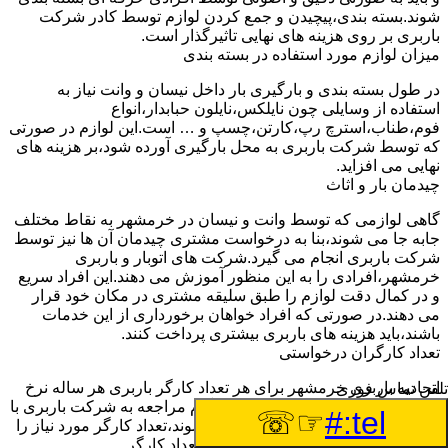
شوند.بسته بندی،پیچیدن و جمع کردن لوازم توسط کادر شرکت
باربری بر روی هزینه های نهایی تاثیرگذار است.
میزان لوازم مورد استفاده در بسته بندی
در طول بسته بندی و بارگیری بار داخل نیسان و وانت نیاز به
استفاده از وسایلی چون نایلکس،نایلون حبابدار،انواع
فوم،طناب،استرچ رپ،کارتن،چسپ و … است.این لوازم در صورتی
که توسط شرکت باربری به محل بارگیری آورده شود،بر هزینه های
نهایی می افزاید.
چیدمان بار و اثاث
گاهی لوازمی که توسط وانت و نیسان در خرمشهر به نقاط مختلف
جابه جا می شوند،بنا به درخواست مشتری چیدمان آن ها نیز توسط
شرکت باربری انجام می گیرد.شرکت های اتوبار و باربری
خرمشهر،افرادی را به این منظور آموزش می دهند.این افراد سریع
و در کمال دقت لوازم را طبق سلیقه مشتری در مکان خود قرار
می دهند.در صورتی که افراد خواهان برخورداری از این خدمات
باشند،باید هزینه های باربری بیشتری پرداخت کنند.
تعداد کارگران درخواستی
اتحادیه باربری خرمشهر برای هر تعداد کارگر باربری هر ساله نرخ
تلفن تماس فوری
ثابتی را اعلام خواهد کرد.مشتری هنگام مراجعه به شرکت باربری با
☞☏
tel:#
توجه به تعداد لوازمی که باید جابه جا شوند،تعداد کارگر مورد نیاز را
به شرکت اعلام خواهد کرد.با توجه به تعداد کارگر