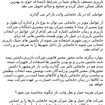
باربری مسقف بارهای شما در شرایط نامساعد جوی به بهترین
شکل ممکن حمل کرده و صحیح و سالم تحویل می دهد.
عواملی که در یک جابجایی وانت بار اثر می گذارند
از عوامل موثر در جابجایی می توان به نوع بار و اندازه آن،طول و
نوع مسیر از مبدا تا مقصد،میزان بودجه مشتری،امکانات شرکت
باربری و زمان جابجایی اشاره کرد.هر کدام از این عوامل در انتخاب
ماشین باربری در حمل بار موثر هستند.ماشین هایی که برای
جابجایی درون شهری استفاده می شوند،از ماشین های سبک باربری
انتخاب می شوند تا جابجایی بار داخل شهرها را به صرفه تر و راحت
تر انجام دهند.
موارد دیگری مانند مجوز معتبر قانونی شرکت باربری،داشتن بیمه
نامه ماشین،مدرن و نو بودن ماشین ها،استفاده از تجهیزات بسته
بندی هم در جابجایی تاثیر می گذارند.وانت بار خرمشهر با داشتن
مجوزهای معتبر قانونی و رانندگان تحت پوشش بیمه انتخاب مطمئن
و مناسب برای جابجایی بارها و کالاهای شما است.در صورت آسیب
به کالاها در زمان جابجایی پرداخت خسارت بر عهده شرکت بیمه
خواهد بود.
میزان هزینه حمل و نقل وانت بار چگونه محاسبه می شود؟
شرکت های حمل و نقل میزان هزینه جابجایی بارها را بر اساس
حجم و نوع کالای حمل شده،تعداد دفعات حمل بار و استفاده از