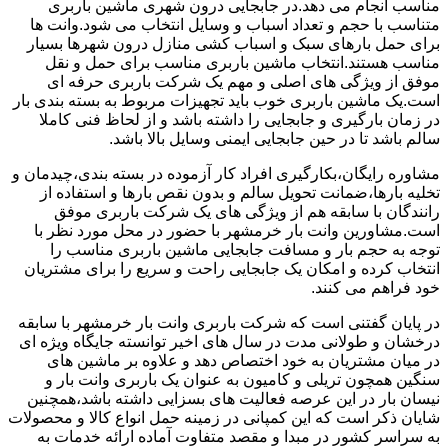
مناسب انجام می دهد.در جابجایی درون شهری ماشین باربری
متناسب با حجم و تعداد اسباب و وسایل انتخاب می شود.وانت ها
برای حمل بارهای سبک و اسباب کشی منازل درون شهرها بسیار
مناسب هستند.انتخاب ماشین باربری مناسب برای حمل و نقل
موفق از ویژگی های اصلی و مهم یک شرکت باربری حرفه ای
است.یک ماشین باربری خوب باید تجهیزات مربوط به بسته بندی بار
در زمان بارگیری و جابجایی را داشته باشد و از لحاظ فنی کاملا
سالم باشد تا در حین جابجایی ایمنی وسایل بالا باشد.
مشاوره رایگان،بکارگیری افراد کار آزموده در بسته بندی،چیدمان و
تخلیه بارها،ضمانت تحویل سالم و بدون نقص بارها و استفاده از
رانندگان با سابقه هم از ویژگی های یک شرکت باربری موفق
است.مشاورین وانت بار خرمشهر با حضور در محل مورد نظر با
توجه به حجم بار و مسافت جابجایی ماشین باربری مناسب را
انتخاب کرده و امکان یک جابجایی راحت و سریع را برای مشتریان
خود فراهم می کنند.
در پایان گفتنی است که شرکت باربری وانت بار خرمشهر با سابقه
درخشان و طولانی مدت در سال های اخیر توانسته جایگاه ویژه ای
در میان مشتریان به خود اختصاص دهد و علاوه بر ماشین های
سنگین همچون تریلی و کامیون به عنوان یک باربری وانت بار و
نیسان بار در این عرصه فعالیت های بسزایی داشته باشد،همچنین
شایان ذکر است که این کمپانی در زمینه حمل انواع کالا و محصولات
به سراسر کشور در مبدا و مقصد متفاوت آماده ارائه خدمات به