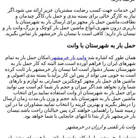
این خدمات جهت کسب رضایت مشتریان عزیز ارائه می شود.اگر
نیاز به کارگر خالی برای بسته بندی و حمل بار،کاگر چیدمان و
نظافت،ماشین حمل بار مجهز برای ارسال بار به شهرستان یا
باربری درون شهری،انواع ماشین حمل بار کوچک و بزرگ،وانت بار و
نیسان بار دارید: کافی است با نیسان بار خرمشهر بار تماس بگیرید.
حمل بار به شهرستان با وانت
همان طور که اشاره شد
وانت بار خرمشهر
،امکان حمل بار به تمام
شهرهای ایران را فراهم آورده است.صد البته که کار حمل بار به
شهرستان بسیار دشوار است اما نیسان بار خرمشهر بار ثابت کرده
است به خوبی می تواند از پس این کار برآید.با بسته بندی اصولی و
ماشین های حمل بار مجهز کوچکترین خسارتی به لوازم و بارهای
شما وارد نخواهد شد.اگر میزان و حجم بار شما کم است می توانید
برای حمل بار به شهرستان از وانت استفاده نمایید.برای انتخاب
ماشین حمل بار به شهرستان باید حجم و وزن بار،مدت زمان ارسال
را درنظر بگیرید و بهترین گزینه را انتخاب نمایید.مشاوران ما در این
زمینه شما را راهنمایی خواهند کرد پس خیالتان راحت باشد.نیسان
بار خرمشهر بار از بتدا تا انتهای جابجایی با شما خواهد بود.
وانت بار تلفنی و ارزان در خرمشهر
نیسان بار خرمشهر بار امکان وانت بار تلفنی را هم برای مشتریان