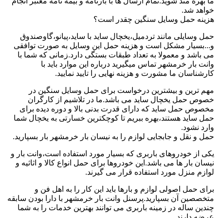
ما بهره مند شوید.تمام ارسال ها با بارنامه و بیمه نامه معتبر انجام
خواهد شد.
هزینه حمل وسایل سنگین چقدر است؟
حمل وسایلی مانند تردمیل،یخچال ساید با ساید،پیانو،گاوصندوق
و...بسیار مشکل است و هزینه حمل این وسایل به صورت توافقی
می باشد و معمولا به تعداد طبقات بستگی دارد.زمانی که شما با
وانت بار خرمشهر تماس میگیرید درباره این موارد باید با
کارشناسان ما مشورت و هزینه نهایی را تایید نمایید.
مهم ترین و بیشترین درخواست برای حمل وسایل سنگین در
خصوص حمل یخچال ساید می باشد.ما در تلاشیم از کارگران
مخصوص حمل ساید که دارای قدرت بدنی بالا و دوره دیده برای
حمل ساید هستند،بهره ببریم تا کوچکترین خسارتی به یخچال شما
وارد نشود.
حمل و نقل و جابجایی لوازم را به نیسان بار خرمشهر بار بسپارید.
یکی از خودروهای باربری که بسیار مورد استفاده است،وانت بار و
نیسان بار ها می باشد.این خودروها برای حمل انواع کالا و اثاثیه و
لوازم منزل مورد استفاده قرار می گیرند.
برای حمل اصولی لوازم و بارها باید این کار را به اهل فن و
متخصصین آن بسپارید.پرسنل وانت بار خرمشهر با دارا بودن سابقه
چندین ساله در زمینه باربری می توانند بهترین خدمات را به شما
عرضه دارند.