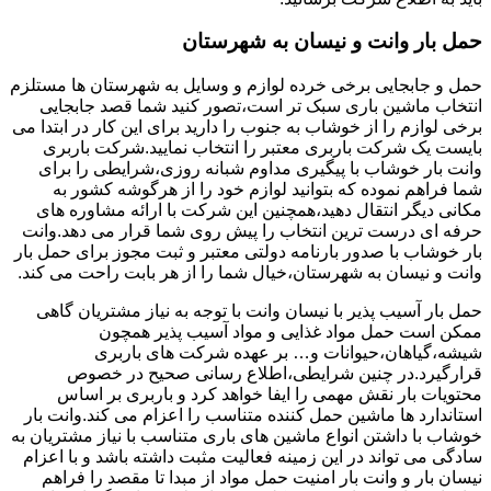
حمل بار وانت و نیسان به شهرستان
حمل و جابجایی برخی خرده لوازم و وسایل به شهرستان ها مستلزم
انتخاب ماشین باری سبک تر است،تصور کنید شما قصد جابجایی
برخی لوازم را از خوشاب به جنوب را دارید برای این کار در ابتدا می
بایست یک شرکت باربری معتبر را انتخاب نمایید.شرکت باربری
وانت بار خوشاب با پیگیری مداوم شبانه روزی،شرایطی را برای
شما فراهم نموده که بتوانید لوازم خود را از هرگوشه کشور به
مکانی دیگر انتقال دهید،همچنین این شرکت با ارائه مشاوره های
حرفه ای درست ترین انتخاب را پیش روی شما قرار می دهد.وانت
بار خوشاب با صدور بارنامه دولتی معتبر و ثبت مجوز برای حمل بار
وانت و نیسان به شهرستان،خیال شما را از هر بابت راحت می کند.
حمل بار آسیب پذیر با نیسان وانت با توجه به نیاز مشتریان گاهی
ممکن است حمل مواد غذایی و مواد آسیب پذیر همچون
شیشه،گیاهان،حیوانات و… بر عهده شرکت های باربری
قرارگیرد.در چنین شرایطی،اطلاع رسانی صحیح در خصوص
محتویات بار نقش مهمی را ایفا خواهد کرد و باربری بر اساس
استاندارد ها ماشین حمل کننده متناسب را اعزام می کند.وانت بار
خوشاب با داشتن انواع ماشین های باری متناسب با نیاز مشتریان به
سادگی می تواند در این زمینه فعالیت مثبت داشته باشد و با اعزام
نیسان بار و وانت بار امنیت حمل مواد از مبدا تا مقصد را فراهم