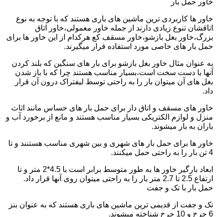
خاور حمل بار
خاور ها کاربردی ترین ماشین های باری هستند که با توجه به نوع
اتاقشان تنوع زیادی دارند از جمله خاور معمولی،خاور اتاق
بزرگ،خاور بغل بازشو،خاور مسقف کع هرکدام از این خاور ها برای
حمل بار های خاصی مورد استفاده قرار میگیرند.
به عنوان مثال خاور بغل بازشو برای بار های سنگین که بلند کردن
آنها با دست سخت است،بسیار مناسب هستند چرا که با باز شدن
بغل های آن میتوان بار را به راحتی توسط لیفتراک درون آن قرار
داد.
خاور های مسقف و اتاق دار برای حمل بار های حساس مانند اثاث
منزل و لوازم الکتریکی بسیار مناسب هستند و مانع از برخورد آب و
باران به بار میشوند.
خاور ها برای حمل بار های شهری و بین شهری مناسب هستنند و تا
4 تن بار را به راحتی حمل میکنند.
ابعاد بارگیر خاور ها به طور متوسط برابر است با 4.5*2 متر و تا
ارتفاع 2.5 تا 2.7 متر بار را به راحتی میتوان روی آنها قرار داد.
حمل بار با تک و جفت
تک و جفت از قدیمی ترین ماشین های باری هستند که به عنوان بنز
6 چرخ و 10 چرخ شناخته میشوند.