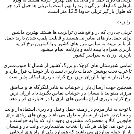
بارهایی که ابعاد بزرگی دارند را بهتر است با تریلی ها حمل کرد چرا
که طول بارگیر تریلی حدودا 12.5 متر است.
ترانزیت
تریلی چادری که در واقع همان ترانزیت ها هستند بهترین ماشین
برای حمل بار های صادراتی هستند و قابلیت پلمپ شدن دارند.حمل
بار با ترانزیت به تمامی مرز های کشور و با کمترین نرخ کرایه
باربری همراه با بیمه نامه و بارنامه انجام میشود.
باربری ارزان به سراسر کشور
تمامی شهرستان های کوچک و بزرگ کشور از شمال تا جنوب،شرق
تا غرب تحت پوشش خدمات باربری نیسان بار خوشاب قرار دارد و
ارسال بار به آنها با ارزان ترین نرخ کرایه باربری امکان پذیر است.
همچنین جهت ارسال بار از خوشاب به بنادر،لنگرگاه ها و مناطق
مرزی میتوانید با نیسان بار خوشاب تماس بگیرید تا با ارزان ترین
نرخ کرایه باربری انواع ماشین های باری را در ختیارتان قرار دهد.
با توجه به نیاز مردم در زمینه حمل و نقل و باربری استفاده از وانت
و نیسان در حمل بار بسیار متداول می باشد.روش های زیادی برای
جابجایی کالا و محصولات مشتریان وجود دارد که بنا به خواسته و
نیاز خود می توانند هر یک را انتخاب نمایند.باربری وانت بار و نیسان
بار از جمله مواردی می باشند که همواره یکی از راه های انتخابی