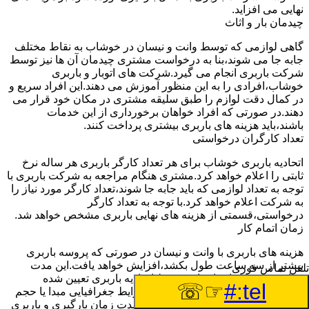
نهایی می افزاید.
چیدمان بار و اثاث
گاهی لوازمی که توسط وانت و نیسان در خوشاب به نقاط مختلف
جابه جا می شوند،بنا به درخواست مشتری چیدمان آن ها نیز توسط
شرکت باربری انجام می گیرد.شرکت های اتوبار و باربری
خوشاب،افرادی را به این منظور آموزش می دهند.این افراد سریع و
در کمال دقت لوازم را طبق سلیقه مشتری در مکان خود قرار می
دهند.در صورتی که افراد خواهان برخورداری از این خدمات
باشند،باید هزینه های باربری بیشتری پرداخت کنند.
تعداد کارگران درخواستی
اتحادیه باربری خوشاب برای هر تعداد کارگر باربری هر ساله نرخ
ثابتی را اعلام خواهد کرد.مشتری هنگام مراجعه به شرکت باربری با
توجه به تعداد لوازمی که باید جابه جا شوند،تعداد کارگر مورد نیاز را
به شرکت اعلام خواهد کرد.با توجه به تعداد کارگر
درخواستی،قسمتی از هزینه های نهایی باربری مشخص خواهد شد.
زمان اتمام کار
هزینه های باربری با وانت و نیسان در صورتی که پروسه باربری
بیشتر از سه ساعت طول بکشد،افزایش خواهد یافت.این مدت
تلفن تماس فوری
زمان به صورت استادندارد توسط اتحادیه باربری تعیین شده
☞☏
tel:#
است.عواملی مثل آب وهوا،ترافیک،شرایط جغرافیایی مبدا یا حجم
زیاد لوازم ممکن است باعث افزایش مدت زمان بارگیری و باربری