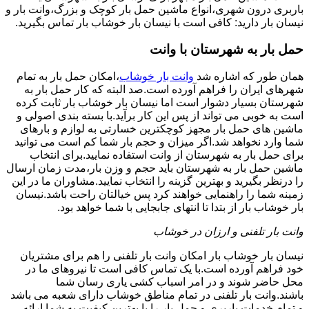
باربری درون شهری،انواع ماشین حمل بار کوچک و بزرگ،وانت بار و
نیسان بار دارید: کافی است با نیسان بار خوشاب بار تماس بگیرید.
حمل بار به شهرستان با وانت
همان طور که اشاره شد
وانت بار خوشاب
،امکان حمل بار به تمام
شهرهای ایران را فراهم آورده است.صد البته که کار حمل بار به
شهرستان بسیار دشوار است اما نیسان بار خوشاب بار ثابت کرده
است به خوبی می تواند از پس این کار برآید.با بسته بندی اصولی و
ماشین های حمل بار مجهز کوچکترین خسارتی به لوازم و بارهای
شما وارد نخواهد شد.اگر میزان و حجم بار شما کم است می توانید
برای حمل بار به شهرستان از وانت استفاده نمایید.برای انتخاب
ماشین حمل بار به شهرستان باید حجم و وزن بار،مدت زمان ارسال
را درنظر بگیرید و بهترین گزینه را انتخاب نمایید.مشاوران ما در این
زمینه شما را راهنمایی خواهند کرد پس خیالتان راحت باشد.نیسان
بار خوشاب بار از بتدا تا انتهای جابجایی با شما خواهد بود.
وانت بار تلفنی و ارزان در خوشاب
نیسان بار خوشاب بار امکان وانت بار تلفنی را هم برای مشتریان
خود فراهم آورده است.با یک تماس کافی است تا نیروهای ما در
محل حاضر شوند و در امر اسباب کشی یاری رسان شما
باشند.وانت بار تلفنی در تمام مناطق خوشاب دارای شعبه می باشد
و تمام خدمات باربری و حمل بار را با بهترین کیفیت به شما ارائه