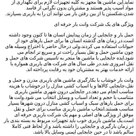
نماید.این ماشین ها مجهز به کلیه تجهیزات لازم برای نگهداری از
مواد آسیب پذیر هستند و مشتریان بدون نگرانی از فاسد
شدن،شکستن یا از بین رفتن بار می توانند آن را به باربری بسپارند.
ویژگی های یک شرکت وانت بار حرفه ای
حمل بار و جابجایی از زمان پیدایش انسان ها تا کنون وجود داشته
است.در زمان های گذشته انسان ها برای حمل بارهای خود از
حیوانات استفاده می کردند،ولی درحال حاضر با اختراع وسیله های
چون ماشین حمل و نقل بسیار راحت تر و سریع تر انجام می
شود.ایده جابجایی با ماشین ها منجر به تاسیس شرکت های حمل و
نقل امروزی شد.در طی سال های شرکت های باربری همواره با
ارائه خدمات بهتر به مشتریان خود به رقابت پرداخته اند.
وانت بار خوشاب با بکارگیری ماشین های باربری مدرن و حمل و
نقل،جابجایی کالاها و یا اسباب کشی منازل را درخوشاب با هزینه
مناسب انجام می دهد.در جابجایی درون شهری ماشین باربری
متناسب با حجم و تعداد اسباب و وسایل انتخاب می شود.وانت ها
برای حمل بارهای سبک و اسباب کشی منازل درون شهرها بسیار
مناسب هستند.انتخاب ماشین باربری مناسب برای حمل و نقل
موفق از ویژگی های اصلی و مهم یک شرکت باربری حرفه ای
است.یک ماشین باربری خوب باید تجهیزات مربوط به بسته بندی بار
در زمان بارگیری و جابجایی را داشته باشد و از لحاظ فنی کاملا
سالم باشد تا در حین جابجایی ایمنی وسایل بالا باشد.