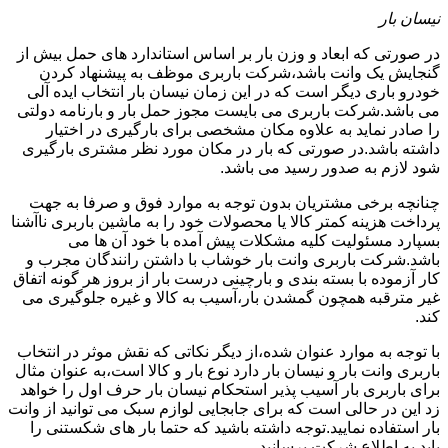
نیسان بار
در صورتی که ابعاد و وزن بار بر اساس استاندارد های حمل بیش از
گنجایش یک وانت باشد،شرکت باربری موظف به پیشنهاد کردن
خودرو باری دیگر است که در این زمان نیسان بار انتخاب ایده آلی
می باشد.شرکت باربری می بایست مجوز حمل بار و بارنامه دولتی
را صادر نماید به علاوه مکان مشخصی برای بارگیری در اختیار
داشته باشد.در صورتی که بار در مکان مورد نظر مشتری بارگیری
شود لازم به صدور رسید می باشد.
چنانچه برخی مشتریان بدون توجه به موارد فوق و صرفا به جهت
پرداخت هزینه کمتر کالا یا محصولات خود را به ماشین باربری ناآشنا
بسپارد مسئولیت کلیه مشکلات پیش آمده با خود آن ها می
باشد.شرکت باربری وانت بار خوشاب با داشتن رانندگان مجرب و
کار آزموده با بسته بندی و بارچینی درست بار از بروز هر گونه اتفاق
غیر مترقبه همچون گمشدن بار،آسیب به کالا و غیره جلوگیری می
کند.
با توجه به موارد عنوان شده،از دیگر نکاتی که نقش موثر در انتخاب
باربری وانت بار و نیسان بار دارد نوع بار و کالا است،به عنوان مثال
برای باربری بار آسیب پذیر استحکام نیسان بار حرف اول را خواهد
زد این در حالی است که برای جابجایی لوازم سبک می توانید از وانت
بار استفاده نمایید.توجه داشته باشید که حتما بار های شکستنی را
باید به اطلاع شرکت برسانید.