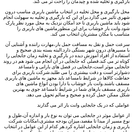
بارگیری و تخلیه شده و چیدمان را راحت تر می کند.
محل بارگیری و محل تخلیه در انتخاب ماشین باربری مناسب درون
شهری تاثیر می گذارد.برای این که بارگیری و تخلیه به سهولت انجام
شود باید ماشین باربری تا حد امکان نزدیک به محل مورد نظر پارک
شود.وانت بار خوشاب برای این منظورماشین های باربری را
متناسب با مکان مشتریان انتخاب می کند.
سرعت حمل و نقل به مسافت حمل بار،مهارت راننده و آشنایی آن
با مسیرهای درون شهر بستگی دارد.البته بسته بندی صحیح و
استفاده از افراد آموزش دیده در بارگیری و تخلیه زمان جابجایی را
کوتاه تر می کند.فصلی که جابجایی در آن انجام می شود هم در روند
جابجایی موثر است،جابجایی در فصل های بارانی و نامساعد
دشوارتر است و دقت بیشتری را می طلبد.شرکت باربری برای
حفاظت کالاها در شرایط نامساعد باید مجهز به ماشین های باربری
مسقف باشند.وانت بار خوشاب با دارا بودن انواع ماشین های
باربری مسقف بارهای شما در شرایط نامساعد جوی به بهترین
شکل ممکن حمل کرده و صحیح و سالم تحویل می دهد.
عواملی که در یک جابجایی وانت بار اثر می گذارند
از عوامل موثر در جابجایی می توان به نوع بار و اندازه آن،طول و
نوع مسیر از مبدا تا مقصد،میزان بودجه مشتری،امکانات شرکت
باربری و زمان جابجایی اشاره کرد.هر کدام از این عوامل در انتخاب