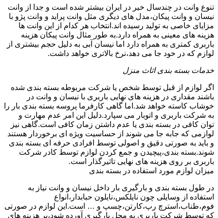
تنوع وانت در چندسال خیر در ایران بیشتر شده است و جدا از وانت
نیسان و وانت پیکان،مدل های دیگری مثل وانت پراید و وانت پژو با
مزایای خاصی به تولید رسیده اند.انتخاب هر کدام از این وانت ها
هزینه های معینی به همراه دارد.به طور مثال وانت پیکان هزینه
باربری کمتری به همراه دارد اما نیسان آبی به دلیل حجم بیشتری از
لوازم که در خود جا می دهد،نرخ بالاتری خواهد داشت.
خدمات بسته بندی اثاث منزل
اگر لوازم از قبل توسط شخص یا شرکت مربوطه بسته بندی شده
باشند مقداری در هزینه های نهایی باربری با نیسان و وانت در
خوشاب کاسته خواهد شد.اما گاهی کارفرما پروسه بسته بندی بار را
به شرکت باربری و اتوبار می سپارد.دلیل این امر عدم مهارت و
توان کافی در بسته بندی یا عدم داشتن زمان کافی است.گاهی نیز
لوازمی که جابه جا می شوند از حساسیت ویژه ای برخوردار هستند
و باید به صورتی دقیق و اصولی توسط افرادی حرفه ای بسته بندی
شوند.بسته بندی،پیچیدن و جمع کردن لوازم توسط کادر شرکت
باربری بر روی هزینه های نهایی تاثیرگذار است.
میزان لوازم مورد استفاده در بسته بندی
در طول بسته بندی و بارگیری بار داخل نیسان و وانت نیاز به
استفاده از وسایلی چون نایلکس،نایلون حبابدار،انواع
فوم،طناب،استرچ رپ،کارتن،چسپ و … است.این لوازم در صورتی
که توسط شرکت باربری به محل بارگیری آورده شود،بر هزینه های