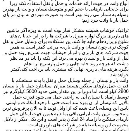
انواع وانت در جهت ارائه خدمات و حمل و نقل استفاده نکند زیرا
برای جابجایی بارهایی با حجم کم و متوسط،نیسان و وانت بار بهترین
وسیله به شمار می روند.بهتر است به صورت موردی به بیان مزایای
حمل بار با وانت بپردازیم:
ترافیک خوشاب همیشه مشکل ساز بوده است به ویژه اگر ماشین
های باربری بزرگ لوازم منزل یا شرکت ها را در این خیابا ن های
شلوغ و پرازدحام،جابه جا کنند.این مشکلات برای وسایل حمل و نقل
کوچک تری چون نیسان و وانت بار،به مراتب کمتر است.به همین
جهت شرکت های باربری و اتوبار خوشاب جهت تسریع روند حمل و
نقل از وانت بار و نیسان بهره می برند.این نکته را باید در مد نظر
داشت که هرچه روند جابه جایی و حمل بارسریع تر انجام
بگیرد،هزینه های باربری نهایی که مشتری باید پرداخت کند،کمتر
خواهد شد.
وانت بار و نیسان از جمله وسایل حمل و نقل با بدنه مستحکم با
قدرت حمل بارهای سنگین هستند.میزان استاندارد حمل بار با نیسان
2800 کیلو است اما دوبرابر این مقدار یعنی حدود 5000 کیلوگرم نیز
توسط زامیاد یا نیسان آبی به راحتی حمل می شود.قدرت حمل
بالایی که نیسان از آن بهره مند است حتی با وجود امکانات و ایمنی
پایین این وسیله،باعث شده که از اوایل تولید تا به الان پرفروش ترین
و محبوب ترین وانت ایرانی باقی بماند.به همین جهت امکان حمل
بارهای سنگین با زامیاد 24 امکان پذیر است و این یکی دیگر از دلایل
محبوبیت این وسیله نقیله در شرکت های باربری است.
استحکام و جان سختی وانت پیکان نیز همواره باعث جذب و فروش