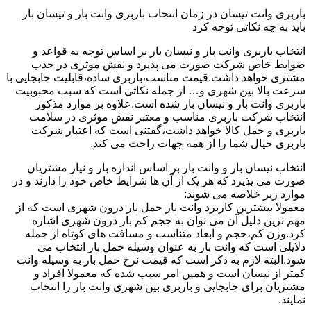
باربری وانت نیسان در زمان انتخاب باربری وانت بار و نیسان بار
باید به چه نکاتی توجه کرد
انتخاب باربری وانت بار و نیسان بار بر اساس توجه به قواعد و
ضوابط خاص شرکت صورت می پذیرد و نقش موثری در جذب
مشتری خواهد داشت.قیمت مناسب،باربری ساده،قابلیت جابجایی با
سرعت بالا بین شهری و… از جمله نکاتی است که سبب محبوبیت
باربری وانت بار و نیسان بار شده است.علاوه بر موارد مذکور
انتخاب شرکت باربری مناسب و معتبر نقش موثری در سلامت
باربری و حمل کالا خواهد داشت،گفتنی است که اعتبار شرکت
باربری خیال شما را از همه جهات راحت می کند.
انتخاب نیسان بار و وانت بار بر اساس اندازه بار و نیاز مشتریان
صورت می پذیرد که هر یک از آن ها شرایط خاص خود را دارند و در
موارد زیر خلاصه می شوند:
معمولا بیشترین کاربرد وانت بار حمل بار درون شهری است که از
مهم ترین دلیل آن می توان به حجم کم بار درون شهری اشاره
کرد.وزن کم،حجم و ابعاد متناسب و مسافت های کوتاه از جمله
دلایلی است که وانت بار به عنوان وسیله حمل بار انتخاب می
شود.البته لازم به ذکر است که قیمت نرخ حمل بار به وسیله وانت
کمتر از نیسان است و همین امر سبب شده که معمولا افراد و
مشتریان برای جابجایی و باربری بین شهری وانت بار را انتخاب
نمایند.