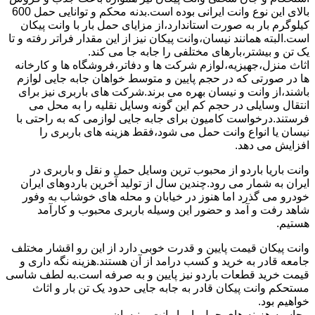
بالای این نوع وانت ایرانی بوده است.بدنه محکم و توانایی حمل 600
کیلوگرم بار به صورت استاندارد،از مزایای حمل بار با وانت پیکان
است.البته همانند نیسان،وانت پیکان نیز از این مقدار فراتر رفته و تا
یک تن و بیشتر،بارهای مختلفی را جابه جا می کند.
اثاث منزل،جهیزیه،لوازم شرکت ها و دفاتر،فروشگاه ها و کارخانه
ها در صورتی که در حجم پایین و متوسط خواهان جابه جایی لوازم
باشند،از وانت و نیسان بهره می برند.شرکت های باربری نیز برای
انتقال وسایلی در حجم کم این گونه وسایل نقلیه را به محل می
فرستند.درخواست کامیون برای جابه جایی لوازمی که به راحتی با
نیسان یا انواع وانت حمل می شود،فقط هزینه های باربری را
افزایش می دهد.
وانت باریا باردو از محبوب ترین وسایل حمل و نقل و باربری در
ایران به شمار می رود.چندین سال از تولید آخرین باردوهای ایران
خودرو می گذرد اما هنوز در خیابان و محله های خوشاب به وفور
شاهد رفت و آمد و حضور این وسیله باربری محبوب و کارآمد
هستیم.
وانت پیکان قیمت پایین و قدرت خوبی دارد از این رو اقشار مختلف
جامعه قادر به خرید و کسب درامد از آن هستند.هزینه نگه داری و
قیمت خرید قطعات باردو نیز پایین و به صرفه است.به لطف شاسی
مستحکم وانت پیکان قادر به جابه جایی حدود یک تن بار و اثاث
خواهیم بود.
محاسبه هزینه های حمل بار با وانت و نیسان