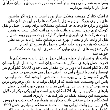
وسیله به شمار می روند.بهتر است به صورت موردی به بیان مزایای
حمل بار با وانت بپردازیم:
ترافیک کنارک همیشه مشکل ساز بوده است به ویژه اگر ماشین
های باربری بزرگ لوازم منزل یا شرکت ها را در این خیابا ن های
شلوغ و پرازدحام،جابه جا کنند.این مشکلات برای وسایل حمل و نقل
کوچک تری چون نیسان و وانت بار،به مراتب کمتر است.به همین
جهت شرکت های باربری و اتوبار کنارک جهت تسریع روند حمل و
نقل از وانت بار و نیسان بهره می برند.این نکته را باید در مد نظر
داشت که هرچه روند جابه جایی و حمل بارسریع تر انجام
بگیرد،هزینه های باربری نهایی که مشتری باید پرداخت کند،کمتر
خواهد شد.
وانت بار و نیسان از جمله وسایل حمل و نقل با بدنه مستحکم با
قدرت حمل بارهای سنگین هستند.میزان استاندارد حمل بار با نیسان
2800 کیلو است اما دوبرابر این مقدار یعنی حدود 5000 کیلوگرم نیز
توسط زامیاد یا نیسان آبی به راحتی حمل می شود.قدرت حمل
بالایی که نیسان از آن بهره مند است حتی با وجود امکانات و ایمنی
پایین این وسیله،باعث شده که از اوایل تولید تا به الان پرفروش ترین
و محبوب ترین وانت ایرانی باقی بماند.به همین جهت امکان حمل
بارهای سنگین با زامیاد 24 امکان پذیر است و این یکی دیگر از دلایل
محبوبیت این وسیله نقیله در شرکت های باربری است.
استحکام و جان سختی وانت پیکان نیز همواره باعث جذب و فروش
بالای این نوع وانت ایرانی بوده است.بدنه محکم و توانایی حمل 600
کیلوگرم بار به صورت استاندارد،از مزایای حمل بار با وانت پیکان