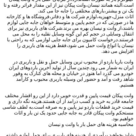
است.البته همانند نیسان،وانت پیکان نیز از این مقدار فراتر رفته و تا
یک تن و بیشتر،بارهای مختلفی را جابه جا می کند.
اثاث منزل،جهیزیه،لوازم شرکت ها و دفاتر،فروشگاه ها و کارخانه
ها در صورتی که در حجم پایین و متوسط خواهان جابه جایی لوازم
باشند،از وانت و نیسان بهره می برند.شرکت های باربری نیز برای
انتقال وسایلی در حجم کم این گونه وسایل نقلیه را به محل می
فرستند.درخواست کامیون برای جابه جایی لوازمی که به راحتی با
نیسان یا انواع وانت حمل می شود،فقط هزینه های باربری را
افزایش می دهد.
وانت باریا باردو از محبوب ترین وسایل حمل و نقل و باربری در
ایران به شمار می رود.چندین سال از تولید آخرین باردوهای ایران
خودرو می گذرد اما هنوز در خیابان و محله های کنارک به وفور
شاهد رفت و آمد و حضور این وسیله باربری محبوب و کارآمد
هستیم.
وانت پیکان قیمت پایین و قدرت خوبی دارد از این رو اقشار مختلف
جامعه قادر به خرید و کسب درامد از آن هستند.هزینه نگه داری و
قیمت خرید قطعات باردو نیز پایین و به صرفه است.به لطف شاسی
مستحکم وانت پیکان قادر به جابه جایی حدود یک تن بار و اثاث
خواهیم بود.
محاسبه هزینه های حمل بار با وانت و نیسان
شاید بخواهید برآوردی از هزینه های باربری برای حمل لوازم داشته