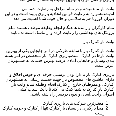
وانت بار ما همیشه و در تمام مراحل به رضایت شما می
اندیشد.همواره به رعایت قوانین اتحادیه باربری پایبند است و در این
دوران کورونا هم به سلامتی و حال خوب شما اهمیت می دهد.
تمام کارگران و راننده ها هنگام انجام وظیفه موظف هستند تمام
پروتکل های بهداشتی را رعایت کرده و از ماسک استفاده نمایند.
وانت بار کنارک بار
وانت بار کنارک بار با سابقه طولانی در امر جابجایی یکی از بهترین
وانت بارها در کنارک است.باربری کنارک بار متخصص در امر بسته
بندی وسایل و جابجایی آماده عرضه بهترین خدمات به همشهریان
عزیز است.
باربری کنارک بار با دارا بودن پرسنلی حرفه ای و خوش اخلاق و
دارای ماشین های مخصوص بار جهت خدمت رسانی به همشهریان
کنارکی و هموطنان خارج از کنارک انجام وظیفه نماید.وانت بار
کنارک بار کنارک به شما کمک می کند تا با یک اسباب کشی
اصولی،راحت،آسان و بدون دردسر را داشته باشید.
معتبرترین شرکت های باربری کنارک!
مبدا بارگیری در نیسان بار کنارک تنها از کنارک و حومه کنارک
است