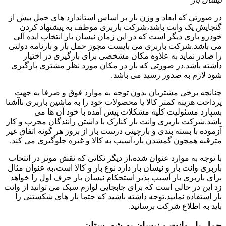
در صورتی که ابعاد و وزن بار بر اساس استاندارد های حمل بیش از
گنجایش یک وانت باشد،شرکت باربری موظف به پیشنهاد کردن
خودرو باری دیگر است که در این زمان نیسان بار انتخاب ایده آلی
می باشد.شرکت باربری می بایست مجوز حمل بار و بارنامه دولتی
را صادر نماید به علاوه مکان مشخصی برای بارگیری در اختیار
داشته باشد.در صورتی که بار در مکان مورد نظر مشتری بارگیری
شود لازم به صدور رسید می باشد.
چنانچه برخی مشتریان بدون توجه به موارد فوق و صرفا به جهت
پرداخت هزینه کمتر کالا یا محصولات خود را به ماشین باربری ناآشنا
بسپارد مسئولیت کلیه مشکلات پیش آمده با خود آن ها می
باشد.شرکت باربری وانت بار کنارک با داشتن رانندگان مجرب و کار
آزموده با بسته بندی و بارچینی درست بار از بروز هر گونه اتفاق غیر
مترقبه همچون گمشدن بار،آسیب به کالا و غیره جلوگیری می کند.
با توجه به موارد عنوان شده،از دیگر نکاتی که نقش موثر در انتخاب
باربری وانت بار و نیسان بار دارد نوع بار و کالا است،به عنوان مثال
برای باربری بار آسیب پذیر استحکام نیسان بار حرف اول را خواهد
زد این در حالی است که برای جابجایی لوازم سبک می توانید از وانت
بار استفاده نمایید.توجه داشته باشید که حتما بار های شکستنی را
باید به اطلاع شرکت برسانید.
حمل بار وانت و نیسان به شهرستان