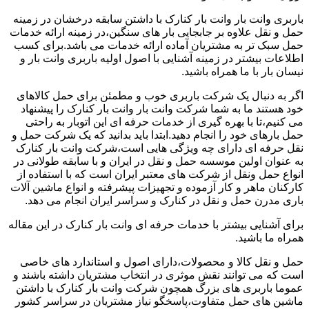
باربری وانت بار وانت بار کنارک با داشتن سابقه درخشان در زمینه
حمل و نقل علاوه بر جابجایی بار های سنگین،در زمینه ارائه خدمات
حمل سبک تر به مشتریان آماده ارائه خدمات می باشد.برای کسب
اطلاعات بیشتر در زمینه آشنایی با اصول اولیه باربری وانت بار و
نیسان بار با ما همراه باشید.
اگر به دنبال یک شرکت باربری خوب و مطمئن برای حمل کالاهای
خود هستند ما به شما شرکت وانت بار وانت بار کنارک را پیشنهاد
می کنیم،تا با بهره گیری از خدمات حرفه ای این اتوبار به راحتی
حمل بارهای خود را انجام دهید.ابتدا باید بدانید که یک شرکت حمل و
نقل حرفه ای دارای چه ویژگی هایی است،شرکت وانت بار کنارک
به عنوان اولین موسسه حمل و نقل در ایران و با سابقه طولانی در
انواع حمل ونقل از شرکت های معتبر ایران است که با استفاده از
کارکنان ماهر و کار آزموده و تجهیزات پیشرفته و انواع ماشین آلات
باری مدرن حمل و نقل در کنارک و سراسر ایران انجام می دهد.
برای آشنایی بیشتر با خدمات حرفه ای وانت بار کنارک در این مقاله
همراه ما باشید.
حمل و نقل کالا و محصولات،دارای اصول و استاندارد های خاصی
است که می توانند نقش موثری در انتخاب مشتریان داشته باشند و
عموما باربری های بزرگ همچون شرکت وانت بار کنارک با داشتن
ماشین های حمل متفاوت،پاسخگو نیاز مشتریان در سراسر کشور