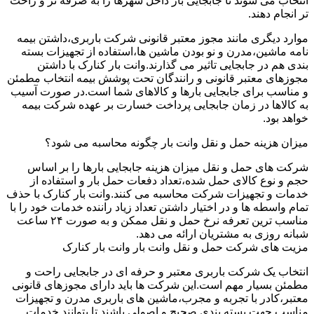
انتخاب می شوند تا جابجایی بار داخل شهرها را به صرفه تر و راحت
تر انجام دهند.
موارد دیگری مانند مجوز معتبر قانونی شرکت باربری،داشتن بیمه
نامه ماشین،مدرن و نو بودن ماشین ها،استفاده از تجهیزات بسته
بندی هم در جابجایی تاثیر می گذارند.وانت بار کنارک با داشتن
مجوزهای معتبر قانونی و رانندگان تحت پوشش بیمه انتخاب مطمئن
و مناسب برای جابجایی بارها و کالاهای شما است.در صورت آسیب
به کالاها در زمان جابجایی پرداخت خسارت بر عهده شرکت بیمه
خواهد بود.
میزان هزینه حمل و نقل وانت بار چگونه محاسبه می شود؟
شرکت های حمل و نقل میزان هزینه جابجایی بارها را بر اساس
حجم و نوع کالای حمل شده،تعداد دفعات حمل بار و استفاده از
خدمات و تجهیزات شرکت محاسبه می کنند.وانت بار کنارک با حذف
تمام واسطه ها و در اختیار داشتن تعداد زیاد راننده خدمات خود را با
مناسب ترین تعرفه نرخ حمل و نقل ممکن و به صورت ۲۴ ساعت
شبانه روزی به مشتریان ارائه می دهد.
مزیت های شرکت حمل و نقل وانت بار وانت بار کنارک
انتخاب یک شرکت باربری معتبر و حرفه ای در جابجایی راحت و
مطمئن بسیار مهم است.این شرکت ها باید دارای مجوزهای قانونی
معتبر،کادر با تجربه و مجرب،ماشین های باربری مدرن و تجهیزات
مناسب جهت بسته بندی صحیح و اصولی باشند تا بتوانند خدمات