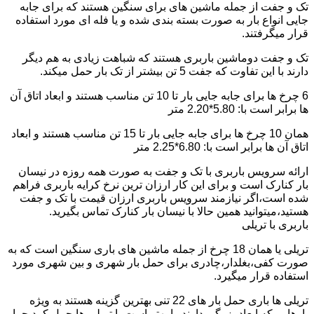
تک و جفت از جمله ماشین های برای سنگین هستند که برای جابه
جایی انواع بار به صورت بسته بندی شده و یا فله ای مورد استفاده
قرار میگرفتند.
تک و جفت دوماشین باربری هستند که شباهت زیادی به هم دیگر
دارند با این تفاوت که جفت 5 تن بیشتر از تک بار حمل میکند.
6 چرخ ها برای جابه جایی بار تا 10 تن مناسب هستند و ابعاد اتاق آن
ها برابر است با: 5.80*2.20 متر
همان 10 چرخ ها برای جابه جایی بار تا 15 تن مناسب هستند و ابعاد
اتاق آن ها برابر است با: 6.80*2.25 متر
ارائه سرویس باربری با تک و جفت به صورت همه روزه در نیسان
بار کنارک است و برای این کار ارزان ترین نرخ کرایه باربری فراهم
شده است،اگر نیازمند سرویس باربری ارزان قیمت با تک و جفت
هستید،میتوانید همین حالا با نیسان بار کنارک تماس بگیرید.
باربری با تریلی
تریلی یا همان 18 چرخ از جمله ماشین های باری سنگین است که به
صورت کفی،بغلدار،چادری برای حمل بار شهری و بین شهری مورد
استفاده قرار میگیرد.
تریلی ها باری حمل بار های 22 تنی بهترین گزینه هستند به ویژه
بارهایی که ابعاد بزرگی دارند را بهتر است با تریلی ها حمل کرد چرا