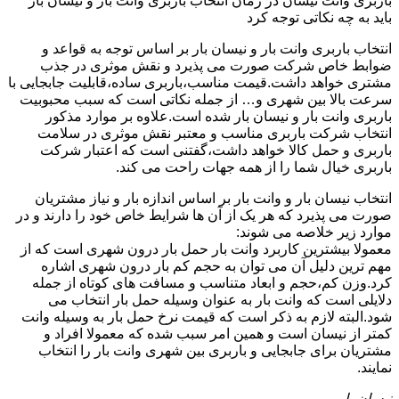
باربری وانت نیسان در زمان انتخاب باربری وانت بار و نیسان بار
باید به چه نکاتی توجه کرد
انتخاب باربری وانت بار و نیسان بار بر اساس توجه به قواعد و
ضوابط خاص شرکت صورت می پذیرد و نقش موثری در جذب
مشتری خواهد داشت.قیمت مناسب،باربری ساده،قابلیت جابجایی با
سرعت بالا بین شهری و… از جمله نکاتی است که سبب محبوبیت
باربری وانت بار و نیسان بار شده است.علاوه بر موارد مذکور
انتخاب شرکت باربری مناسب و معتبر نقش موثری در سلامت
باربری و حمل کالا خواهد داشت،گفتنی است که اعتبار شرکت
باربری خیال شما را از همه جهات راحت می کند.
انتخاب نیسان بار و وانت بار بر اساس اندازه بار و نیاز مشتریان
صورت می پذیرد که هر یک از آن ها شرایط خاص خود را دارند و در
موارد زیر خلاصه می شوند:
معمولا بیشترین کاربرد وانت بار حمل بار درون شهری است که از
مهم ترین دلیل آن می توان به حجم کم بار درون شهری اشاره
کرد.وزن کم،حجم و ابعاد متناسب و مسافت های کوتاه از جمله
دلایلی است که وانت بار به عنوان وسیله حمل بار انتخاب می
شود.البته لازم به ذکر است که قیمت نرخ حمل بار به وسیله وانت
کمتر از نیسان است و همین امر سبب شده که معمولا افراد و
مشتریان برای جابجایی و باربری بین شهری وانت بار را انتخاب
نمایند.
نیسان بار