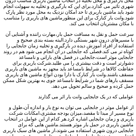
محل بارگیری و محل تخلیه در انتخاب ماشین باربری مناسب درون
شهری تاثیر می گذارد.برای این که بارگیری و تخلیه به سهولت انجام
شود باید ماشین باربری تا حد امکان نزدیک به محل مورد نظر پارک
شود.وانت بار کنارک برای این منظورماشین های باربری را متناسب
با مکان مشتریان انتخاب می کند.
سرعت حمل و نقل به مسافت حمل بار،مهارت راننده و آشنایی آن
با مسیرهای درون شهر بستگی دارد.البته بسته بندی صحیح و
استفاده از افراد آموزش دیده در بارگیری و تخلیه زمان جابجایی را
کوتاه تر می کند.فصلی که جابجایی در آن انجام می شود هم در روند
جابجایی موثر است،جابجایی در فصل های بارانی و نامساعد
دشوارتر است و دقت بیشتری را می طلبد.شرکت باربری برای
حفاظت کالاها در شرایط نامساعد باید مجهز به ماشین های باربری
مسقف باشند.وانت بار کنارک با دارا بودن انواع ماشین های باربری
مسقف بارهای شما در شرایط نامساعد جوی به بهترین شکل ممکن
حمل کرده و صحیح و سالم تحویل می دهد.
عواملی که در یک جابجایی وانت بار اثر می گذارند
از عوامل موثر در جابجایی می توان به نوع بار و اندازه آن،طول و
نوع مسیر از مبدا تا مقصد،میزان بودجه مشتری،امکانات شرکت
باربری و زمان جابجایی اشاره کرد.هر کدام از این عوامل در انتخاب
ماشین باربری در حمل بار موثر هستند.ماشین هایی که برای
جابجایی درون شهری استفاده می شوند،از ماشین های سبک باربری