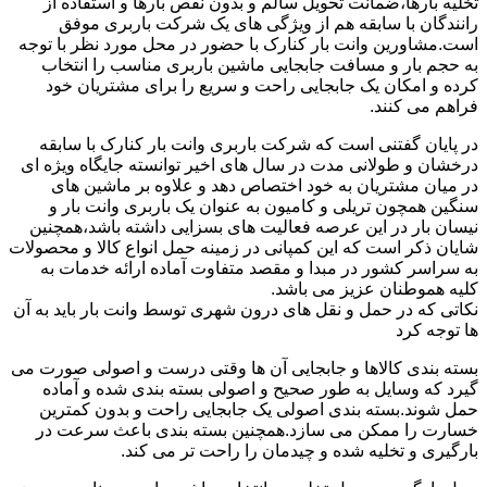
تخلیه بارها،ضمانت تحویل سالم و بدون نقص بارها و استفاده از
رانندگان با سابقه هم از ویژگی های یک شرکت باربری موفق
است.مشاورین وانت بار کنارک با حضور در محل مورد نظر با توجه
به حجم بار و مسافت جابجایی ماشین باربری مناسب را انتخاب
کرده و امکان یک جابجایی راحت و سریع را برای مشتریان خود
فراهم می کنند.
در پایان گفتنی است که شرکت باربری وانت بار کنارک با سابقه
درخشان و طولانی مدت در سال های اخیر توانسته جایگاه ویژه ای
در میان مشتریان به خود اختصاص دهد و علاوه بر ماشین های
سنگین همچون تریلی و کامیون به عنوان یک باربری وانت بار و
نیسان بار در این عرصه فعالیت های بسزایی داشته باشد،همچنین
شایان ذکر است که این کمپانی در زمینه حمل انواع کالا و محصولات
به سراسر کشور در مبدا و مقصد متفاوت آماده ارائه خدمات به
کلیه هموطنان عزیز می باشد.
نکاتی که در حمل و نقل های درون شهری توسط وانت بار باید به آن
ها توجه کرد
بسته بندی کالاها و جابجایی آن ها وقتی درست و اصولی صورت می
گیرد که وسایل به طور صحیح و اصولی بسته بندی شده و آماده
حمل شوند.بسته بندی اصولی یک جابجایی راحت و بدون کمترین
خسارت را ممکن می سازد.همچنین بسته بندی باعث سرعت در
بارگیری و تخلیه شده و چیدمان را راحت تر می کند.