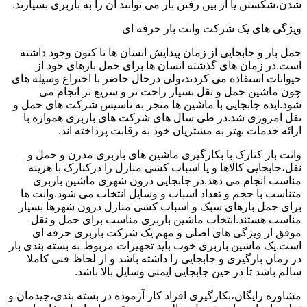
شدن،شکستن یا از بین رفتن بار می توانند آن را به باربری بسپارند.
ویژگی های یک شرکت وانت بار حرفه ای
حمل بار و جابجایی از زمان پیدایش انسان ها تا کنون وجود داشته
است.در زمان های گذشته انسان ها برای حمل بارهای خود از
حیوانات استفاده می کردند،ولی درحال حاضر با اختراع وسیله های
چون ماشین حمل و نقل بسیار راحت تر و سریع تر انجام می
شود.ایده جابجایی با ماشین ها منجر به تاسیس شرکت های حمل و
نقل امروزی شد.در طی سال های شرکت های باربری همواره با
ارائه خدمات بهتر به مشتریان خود به رقابت پرداخته اند.
وانت بار کنارک با بکارگیری ماشین های باربری مدرن و حمل و
نقل،جابجایی کالاها و یا اسباب کشی منازل را درکنارک با هزینه
مناسب انجام می دهد.در جابجایی درون شهری ماشین باربری
متناسب با حجم و تعداد اسباب و وسایل انتخاب می شود.وانت ها
برای حمل بارهای سبک و اسباب کشی منازل درون شهرها بسیار
مناسب هستند.انتخاب ماشین باربری مناسب برای حمل و نقل
موفق از ویژگی های اصلی و مهم یک شرکت باربری حرفه ای
است.یک ماشین باربری خوب باید تجهیزات مربوط به بسته بندی بار
در زمان بارگیری و جابجایی را داشته باشد و از لحاظ فنی کاملا
سالم باشد تا در حین جابجایی ایمنی وسایل بالا باشد.
مشاوره رایگان،بکارگیری افراد کار آزموده در بسته بندی،چیدمان و