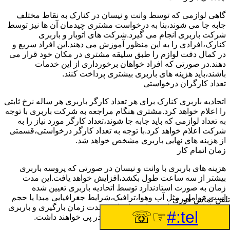
گاهی لوازمی که توسط وانت و نیسان در کنارک به نقاط مختلف
جابه جا می شوند،بنا به درخواست مشتری چیدمان آن ها نیز توسط
شرکت باربری انجام می گیرد.شرکت های اتوبار و باربری
کنارک،افرادی را به این منظور آموزش می دهند.این افراد سریع و
در کمال دقت لوازم را طبق سلیقه مشتری در مکان خود قرار می
دهند.در صورتی که افراد خواهان برخورداری از این خدمات
باشند،باید هزینه های باربری بیشتری پرداخت کنند.
تعداد کارگران درخواستی
اتحادیه باربری کنارک برای هر تعداد کارگر باربری هر ساله نرخ ثابتی
را اعلام خواهد کرد.مشتری هنگام مراجعه به شرکت باربری با توجه
به تعداد لوازمی که باید جابه جا شوند،تعداد کارگر مورد نیاز را به
شرکت اعلام خواهد کرد.با توجه به تعداد کارگر درخواستی،قسمتی
از هزینه های نهایی باربری مشخص خواهد شد.
زمان اتمام کار
هزینه های باربری با وانت و نیسان در صورتی که پروسه باربری
بیشتر از سه ساعت طول بکشد،افزایش خواهد یافت.این مدت
زمان به صورت استادندارد توسط اتحادیه باربری تعیین شده
است.عواملی مثل آب وهوا،ترافیک،شرایط جغرافیایی مبدا یا حجم
تلفن تماس فوری
زیاد لوازم ممکن است باعث افزایش مدت زمان بارگیری و باربری
☞☏
tel:#
شوند که افزایش هزینه های باربری را در پی خواهند داشت.
تعداد طبقات ساختمان مبدا و مقصد