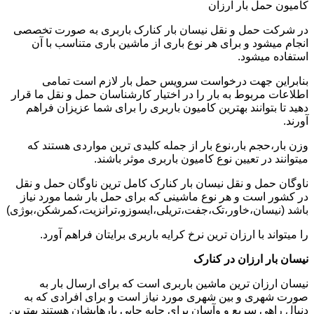
کامیون حمل بار ارزان
در شرکت حمل و نقل نیسان بار کنارک باربری به صورت تخصصی
انجام میشود و برای هر نوع باری از ماشین باری متناسب با آن
استفاده میشود.
بنابراین جهت درخواست سرویس حمل بار لازم است تمامی
اطلاعات مربوط به بار را در اختیار کارشناسان حمل و نقل ما قرار
دهید تا بتوانند بهترین کامیون باربری را برای شما عزیزان فراهم
آورند.
وزن بار،حجم بار،نوع بار از جمله کلیدی ترین مواردی هستند که
میتوانند در تعیین نوع کامیون باربری موثر باشند.
ناوگان حمل و نقل نیسان بار کنارک کامل ترین ناوگان حمل و نقل
در کشور است و هر نوع ماشینی که برای حمل بار شما مورد نیاز
باشد (نیسان،خاور،تک،جفت،تریلی،ایسوزو،ترانزیت،کمرشکن،بوژی)
را میتواند با ارزان ترین نرخ کرایه باربری برایتان فراهم آورد.
نیسان بار ارزان در کنارک
نیسان ارزان ترین ماشین باربری است که برای ارسال بار به
صورت شهری و بین شهری مورد نیاز است و برای افرادی که به
دنبال راهی سریع و وآسان برای جابه جایی بارهایشان هستند بهترین