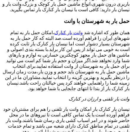
باربری درون شهری،انواع ماشین حمل بار کوچک و بزرگ،وانت بار و
نیسان بار دارید: کافی است با نیسان بار کنارک بار تماس بگیرید.
حمل بار به شهرستان با وانت
همان طور که اشاره شد
وانت بار کنارک
،امکان حمل بار به تمام
شهرهای ایران را فراهم آورده است.صد البته که کار حمل بار به
شهرستان بسیار دشوار است اما نیسان بار کنارک بار ثابت کرده
است به خوبی می تواند از پس این کار برآید.با بسته بندی اصولی و
ماشین های حمل بار مجهز کوچکترین خسارتی به لوازم و بارهای
شما وارد نخواهد شد.اگر میزان و حجم بار شما کم است می توانید
برای حمل بار به شهرستان از وانت استفاده نمایید.برای انتخاب
ماشین حمل بار به شهرستان باید حجم و وزن بار،مدت زمان ارسال
را درنظر بگیرید و بهترین گزینه را انتخاب نمایید.مشاوران ما در این
زمینه شما را راهنمایی خواهند کرد پس خیالتان راحت باشد.نیسان
بار کنارک بار از بتدا تا انتهای جابجایی با شما خواهد بود.
وانت بار تلفنی و ارزان در کنارک
نیسان بار کنارک بار امکان وانت بار تلفنی را هم برای مشتریان خود
فراهم آورده است.با یک تماس کافی است تا نیروهای ما در محل
حاضر شوند و در امر اسباب کشی یاری رسان شما باشند.وانت بار
تلفنی در تمام مناطق کنارک دارای شعبه می باشد و تمام خدمات
باربری و حمل بار را با بهترین کیفیت به شما ارائه می دهد.