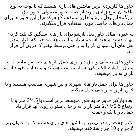
خاور ها کاربردی ترین ماشین های باری هستند که با توجه به نوع
اتاقشان تنوع زیادی دارند از جمله خاور معمولی،خاور اتاق
بزرگ،خاور بغل بازشو،خاور مسقف کع هرکدام از این خاور ها برای
حمل بار های خاصی مورد استفاده قرار میگیرند.
به عنوان مثال خاور بغل بازشو برای بار های سنگین که بلند کردن
آنها با دست سخت است،بسیار مناسب هستند چرا که با باز شدن
بغل های آن میتوان بار را به راحتی توسط لیفتراک درون آن قرار
داد.
خاور های مسقف و اتاق دار برای حمل بار های حساس مانند اثاث
منزل و لوازم الکتریکی بسیار مناسب هستند و مانع از برخورد آب و
باران به بار میشوند.
خاور ها برای حمل بار های شهری و بین شهری مناسب هستنند و تا
4 تن بار را به راحتی حمل میکنند.
ابعاد بارگیر خاور ها به طور متوسط برابر است با 4.5*2 متر و تا
ارتفاع 2.5 تا 2.7 متر بار را به راحتی میتوان روی آنها قرار داد.
حمل بار با تک و جفت
تک و جفت از قدیمی ترین ماشین های باری هستند که به عنوان بنز
6 چرخ و 10 چرخ شناخته میشوند.