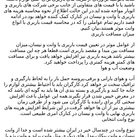
باشید یا با قیمت های متفاوتی از جانب برخی شرکت های باربری و
اتوبار مواجه شده اید.در این حالت اطلاع از نحوه محاسبه هزینه های
باربری با وانت و نیسان در کنارک کمک کننده خواهد بود.در ادامه
قصد داریم تمام عواملی را که در محاسبه قیمت باربری با انواع
وانت موثر هستند،بیان کنیم.
میزان مسافت باربری
از عوامل موثر در تعیین قیمت باربری با وانت و نیسان،میزان
مسافت بین مبدا و مقصد باربری است.قطعا هر چه این مسافت
بیشتر باشد هزینه باربری نیز افزایش خواهد یافت و برای مسافت
های کمتر هزینه کمتری را پرداخت خواهید کرد.
وضعیت آب و هوا
آب و هوای بارانی و برفی،پروسه حمل بار را به لحاظ بارگیری و
ترافیک سخت تر خواهد کرد.کارگران باید با احتیاط بیشتری لوازم را
جابه جا کنند و بارگیری و بسته بندی آن ها باید به گونه ای باشد که
در معرض خیس شدن قرار نگیرند.همه این عوامل باعث افزایش
سختی کار برای راننده یا کارگران می شود و از طرفی زمان
بیشتری نیز از آن ها خواهد گرفت.در این شرایط افزایش هزینه های
باربری نهایی با وانت و نیسان در کنارک امری طبیعی است.
نوع وانت انتخابی
تنوع وانت در چندسال خیر در ایران بیشتر شده است و جدا از وانت
نیسان و وانت پیکان،مدل های دیگری مثل وانت پراید و وانت پژو با