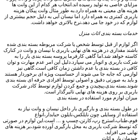
مزایای خاصی به تولید رسیده اند.انتخاب هر کدام از این وانت ها
هزینه های معینی به همراه دارد.به طور مثال وانت پیکان هزینه
باربری کمتری به همراه دارد اما نیسان آبی به دلیل حجم بیشتری از
لوازم که در خود جا می دهد،نرخ بالاتری خواهد داشت.
خدمات بسته بندی اثاث منزل
اگر لوازم از قبل توسط شخص یا شرکت مربوطه بسته بندی شده
باشند مقداری در هزینه های نهایی باربری با نیسان و وانت در کنارک
کاسته خواهد شد.اما گاهی کارفرما پروسه بسته بندی بار را به
شرکت باربری و اتوبار می سپارد.دلیل این امر عدم مهارت و توان
کافی در بسته بندی یا عدم داشتن زمان کافی است.گاهی نیز
لوازمی که جابه جا می شوند از حساسیت ویژه ای برخوردار هستند
و باید به صورتی دقیق و اصولی توسط افرادی حرفه ای بسته بندی
شوند.بسته بندی،پیچیدن و جمع کردن لوازم توسط کادر شرکت
باربری بر روی هزینه های نهایی تاثیرگذار است.
میزان لوازم مورد استفاده در بسته بندی
در طول بسته بندی و بارگیری بار داخل نیسان و وانت نیاز به
استفاده از وسایلی چون نایلکس،نایلون حبابدار،انواع
فوم،طناب،استرچ رپ،کارتن،چسپ و … است.این لوازم در صورتی
که توسط شرکت باربری به محل بارگیری آورده شود،بر هزینه های
نهایی می افزاید.
چیدمان بار و اثاث