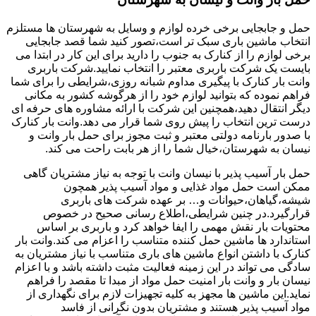
حمل و جابجایی برخی خرده لوازم و وسایل به شهرستان ها مستلزم
انتخاب ماشین باری سبک تر است،تصور کنید شما قصد جابجایی
برخی لوازم را از کنارک به جنوب را دارید برای این کار در ابتدا می
بایست یک شرکت باربری معتبر را انتخاب نمایید.شرکت باربری
وانت بار کنارک با پیگیری مداوم شبانه روزی،شرایطی را برای شما
فراهم نموده که بتوانید لوازم خود را از هرگوشه کشور به مکانی
دیگر انتقال دهید،همچنین این شرکت با ارائه مشاوره های حرفه ای
درست ترین انتخاب را پیش روی شما قرار می دهد.وانت بار کنارک
با صدور بارنامه دولتی معتبر و ثبت مجوز برای حمل بار وانت و
نیسان به شهرستان،خیال شما را از هر بابت راحت می کند.
حمل بار آسیب پذیر با نیسان وانت با توجه به نیاز مشتریان گاهی
ممکن است حمل مواد غذایی و مواد آسیب پذیر همچون
شیشه،گیاهان،حیوانات و… بر عهده شرکت های باربری
قرارگیرد.در چنین شرایطی،اطلاع رسانی صحیح در خصوص
محتویات بار نقش مهمی را ایفا خواهد کرد و باربری بر اساس
استاندارد ها ماشین حمل کننده متناسب را اعزام می کند.وانت بار
کنارک با داشتن انواع ماشین های باری متناسب با نیاز مشتریان به
سادگی می تواند در این زمینه فعالیت مثبت داشته باشد و با اعزام
نیسان بار و وانت بار امنیت حمل مواد از مبدا تا مقصد را فراهم
نماید.این ماشین ها مجهز به کلیه تجهیزات لازم برای نگهداری از
مواد آسیب پذیر هستند و مشتریان بدون نگرانی از فاسد