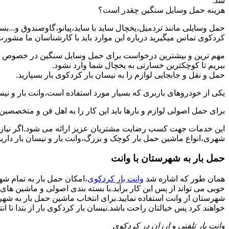
شد.
هزینه حمل وسایل سنگین چقدر است؟
حمل وسایلی مانند تردمیل،یخچال ساید با ساید،پیانو،گاوصندوق و...ب
کردکوی تماس میگیرید درباره این موارد باید با کارشناسان ما مشورت و ه
مهم ترین و بیشترین درخواست برای حمل وسایل سنگین در خصوص حمل 
ببریم تا کوچکترین خسارتی به یخچال شما وارد نشود.
حمل و نقل و جابجایی لوازم را به نیسان بار کردکوی بار بسپارید.
یکی از خودروهای باربری که بسیار مورد استفاده است،وانت بار و نیسان
برای حمل اصولی لوازم و بارها باید این کار را به اهل فن و متخصصین 
این خدمات جهت کسب رضایت مشتریان عزیز ارائه می شود.اگر نیاز به
شهری،انواع ماشین حمل بار کوچک و بزرگ،وانت بار و نیسان بار دارید
حمل بار به شهرستان با وانت
همان طور که اشاره شد
وانت بار کردکوی
،امکان حمل بار به تمام شه
خوبی می تواند از پس این کار برآید.با بسته بندی اصولی و ماشین ها
شهرستان از وانت استفاده نمایید.برای انتخاب ماشین حمل بار به شهرست
خواهند کرد پس خیالتان راحت باشد.نیسان بار کردکوی بار از بتدا تا انت
وانت بار تلفنی و ارزان در کردکوی