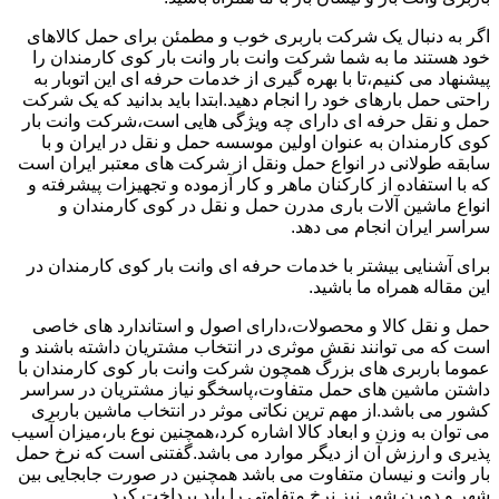
اگر به دنبال یک شرکت باربری خوب و مطمئن برای حمل کالاهای
خود هستند ما به شما شرکت وانت بار وانت بار کوی کارمندان را
پیشنهاد می کنیم،تا با بهره گیری از خدمات حرفه ای این اتوبار به
راحتی حمل بارهای خود را انجام دهید.ابتدا باید بدانید که یک شرکت
حمل و نقل حرفه ای دارای چه ویژگی هایی است،شرکت وانت بار
کوی کارمندان به عنوان اولین موسسه حمل و نقل در ایران و با
سابقه طولانی در انواع حمل ونقل از شرکت های معتبر ایران است
که با استفاده از کارکنان ماهر و کار آزموده و تجهیزات پیشرفته و
انواع ماشین آلات باری مدرن حمل و نقل در کوی کارمندان و
سراسر ایران انجام می دهد.
برای آشنایی بیشتر با خدمات حرفه ای وانت بار کوی کارمندان در
این مقاله همراه ما باشید.
حمل و نقل کالا و محصولات،دارای اصول و استاندارد های خاصی
است که می توانند نقش موثری در انتخاب مشتریان داشته باشند و
عموما باربری های بزرگ همچون شرکت وانت بار کوی کارمندان با
داشتن ماشین های حمل متفاوت،پاسخگو نیاز مشتریان در سراسر
کشور می باشد.از مهم ترین نکاتی موثر در انتخاب ماشین باربری
می توان به وزن و ابعاد کالا اشاره کرد،همچنین نوع بار،میزان آسیب
پذیری و ارزش آن از دیگر موارد می باشد.گفتنی است که نرخ حمل
بار وانت و نیسان متفاوت می باشد همچنین در صورت جابجایی بین
شهر و دورن شهر نیز نرخ متفاوتی را باید پرداخت کرد.