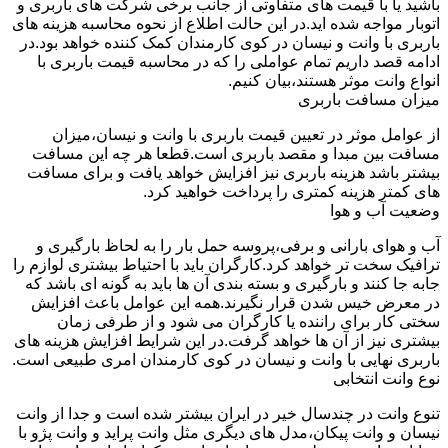
باشید یا با قیمت های متفاوتی از جانب برخی شرکت های باربری و
اتوبار مواجه شده اید.در این حالت اطلاع از نحوه محاسبه هزینه های
باربری با وانت و نیسان در کوی کارمندان کمک کننده خواهد بود.در
ادامه قصد داریم تمام عواملی را که در محاسبه قیمت باربری با
انواع وانت موثر هستند،بیان کنیم.
میزان مسافت باربری
از عوامل موثر در تعیین قیمت باربری با وانت و نیسان،میزان
مسافت بین مبدا و مقصد باربری است.قطعا هر چه این مسافت
بیشتر باشد هزینه باربری نیز افزایش خواهد یافت و برای مسافت
های کمتر هزینه کمتری را پرداخت خواهید کرد.
وضعیت آب و هوا
آب و هوای بارانی و برفی،پروسه حمل بار را به لحاظ بارگیری و
ترافیک سخت تر خواهد کرد.کارگران باید با احتیاط بیشتری لوازم را
جابه جا کنند و بارگیری و بسته بندی آن ها باید به گونه ای باشد که
در معرض خیس شدن قرار نگیرند.همه این عوامل باعث افزایش
سختی کار برای راننده یا کارگران می شود و از طرفی زمان
بیشتری نیز از آن ها خواهد گرفت.در این شرایط افزایش هزینه های
باربری نهایی با وانت و نیسان در کوی کارمندان امری طبیعی است.
نوع وانت انتخابی
تنوع وانت در چندسال خیر در ایران بیشتر شده است و جدا از وانت
نیسان و وانت پیکان،مدل های دیگری مثل وانت پراید و وانت پژو با