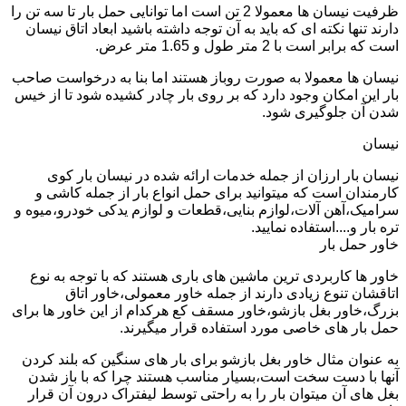
ظرفیت نیسان ها معمولا 2 تن است اما توانایی حمل بار تا سه تن را
دارند تنها نکته ای که باید به آن توجه داشته باشید ابعاد اتاق نیسان
است که برابر است با 2 متر طول و 1.65 متر عرض.
نیسان ها معمولا به صورت روباز هستند اما بنا به درخواست صاحب
بار این امکان وجود دارد که بر روی بار چادر کشیده شود تا از خیس
شدن آن جلوگیری شود.
نیسان
نیسان بار ارزان از جمله خدمات ارائه شده در نیسان بار کوی
کارمندان است که میتوانید برای حمل انواع بار از جمله کاشی و
سرامیک،آهن آلات،لوازم بنایی،قطعات و لوازم یدکی خودرو،میوه و
تره بار و....استفاده نمایید.
خاور حمل بار
خاور ها کاربردی ترین ماشین های باری هستند که با توجه به نوع
اتاقشان تنوع زیادی دارند از جمله خاور معمولی،خاور اتاق
بزرگ،خاور بغل بازشو،خاور مسقف کع هرکدام از این خاور ها برای
حمل بار های خاصی مورد استفاده قرار میگیرند.
به عنوان مثال خاور بغل بازشو برای بار های سنگین که بلند کردن
آنها با دست سخت است،بسیار مناسب هستند چرا که با باز شدن
بغل های آن میتوان بار را به راحتی توسط لیفتراک درون آن قرار