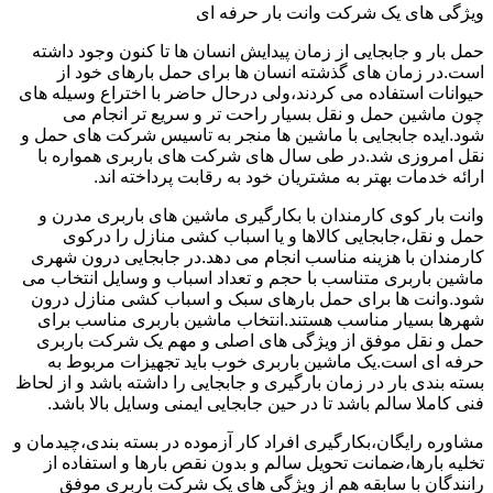
ویژگی های یک شرکت وانت بار حرفه ای
حمل بار و جابجایی از زمان پیدایش انسان ها تا کنون وجود داشته
است.در زمان های گذشته انسان ها برای حمل بارهای خود از
حیوانات استفاده می کردند،ولی درحال حاضر با اختراع وسیله های
چون ماشین حمل و نقل بسیار راحت تر و سریع تر انجام می
شود.ایده جابجایی با ماشین ها منجر به تاسیس شرکت های حمل و
نقل امروزی شد.در طی سال های شرکت های باربری همواره با
ارائه خدمات بهتر به مشتریان خود به رقابت پرداخته اند.
وانت بار کوی کارمندان با بکارگیری ماشین های باربری مدرن و
حمل و نقل،جابجایی کالاها و یا اسباب کشی منازل را درکوی
کارمندان با هزینه مناسب انجام می دهد.در جابجایی درون شهری
ماشین باربری متناسب با حجم و تعداد اسباب و وسایل انتخاب می
شود.وانت ها برای حمل بارهای سبک و اسباب کشی منازل درون
شهرها بسیار مناسب هستند.انتخاب ماشین باربری مناسب برای
حمل و نقل موفق از ویژگی های اصلی و مهم یک شرکت باربری
حرفه ای است.یک ماشین باربری خوب باید تجهیزات مربوط به
بسته بندی بار در زمان بارگیری و جابجایی را داشته باشد و از لحاظ
فنی کاملا سالم باشد تا در حین جابجایی ایمنی وسایل بالا باشد.
مشاوره رایگان،بکارگیری افراد کار آزموده در بسته بندی،چیدمان و
تخلیه بارها،ضمانت تحویل سالم و بدون نقص بارها و استفاده از
رانندگان با سابقه هم از ویژگی های یک شرکت باربری موفق