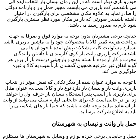
خودرو باری دیگر است که در این زمان نیسان بار انتخاب ایده آلی
می باشد.شرکت باربری می بایست مجوز حمل بار و بارنامه دولتی
را صادر نماید به علاوه مکان مشخصی برای بارگیری در اختیار
داشته باشد.در صورتی که بار در مکان مورد نظر مشتری بارگیری
شود لازم به صدور رسید می باشد.
چنانچه برخی مشتریان بدون توجه به موارد فوق و صرفا به جهت
پرداخت هزینه کمتر کالا یا محصولات خود را به ماشین باربری ناآشنا
بسپارد مسئولیت کلیه مشکلات پیش آمده با خود آن ها می
باشد.شرکت باربری وانت بار کوی کارمندان با داشتن رانندگان
مجرب و کار آزموده با بسته بندی و بارچینی درست بار از بروز هر
گونه اتفاق غیر مترقبه همچون گمشدن بار،آسیب به کالا و غیره
جلوگیری می کند.
با توجه به موارد عنوان شده،از دیگر نکاتی که نقش موثر در انتخاب
باربری وانت بار و نیسان بار دارد نوع بار و کالا است،به عنوان مثال
برای باربری بار آسیب پذیر استحکام نیسان بار حرف اول را خواهد
زد این در حالی است که برای جابجایی لوازم سبک می توانید از وانت
بار استفاده نمایید.توجه داشته باشید که حتما بار های شکستنی را
باید به اطلاع شرکت برسانید.
حمل بار وانت و نیسان به شهرستان
حمل و جابجایی برخی خرده لوازم و وسایل به شهرستان ها مستلزم