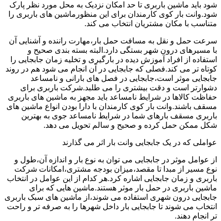
شود باید ماشین باربری تا حد امکان نزدیک به محل مورد نظر پارک
شود.وانت بار کوی کارمندان برای این منظورماشین های باربری را
متناسب با مکان مشتریان انتخاب می کند.
سرعت حمل و نقل به مسافت حمل بار،مهارت راننده و آشنایی آن
با مسیرهای درون شهر بستگی دارد.البته بسته بندی صحیح و
استفاده از افراد آموزش دیده در بارگیری و تخلیه زمان جابجایی را
کوتاه تر می کند.فصلی که جابجایی در آن انجام می شود هم در روند
جابجایی موثر است،جابجایی در فصل های بارانی و نامساعد
دشوارتر است و دقت بیشتری را می طلبد.شرکت باربری برای
حفاظت کالاها در شرایط نامساعد باید مجهز به ماشین های باربری
مسقف باشند.وانت بار کوی کارمندان با دارا بودن انواع ماشین های
باربری مسقف بارهای شما در شرایط نامساعد جوی به بهترین
شکل ممکن حمل کرده و صحیح و سالم تحویل می دهد.
عواملی که در یک جابجایی وانت بار اثر می گذارند
از عوامل موثر در جابجایی می توان به نوع بار و اندازه آن،طول و
نوع مسیر از مبدا تا مقصد،میزان بودجه مشتری،امکانات شرکت
باربری و زمان جابجایی اشاره کرد.هر کدام از این عوامل در انتخاب
ماشین باربری در حمل بار موثر هستند.ماشین هایی که برای
جابجایی درون شهری استفاده می شوند،از ماشین های سبک باربری
انتخاب می شوند تا جابجایی بار داخل شهرها را به صرفه تر و راحت
تر انجام دهند.