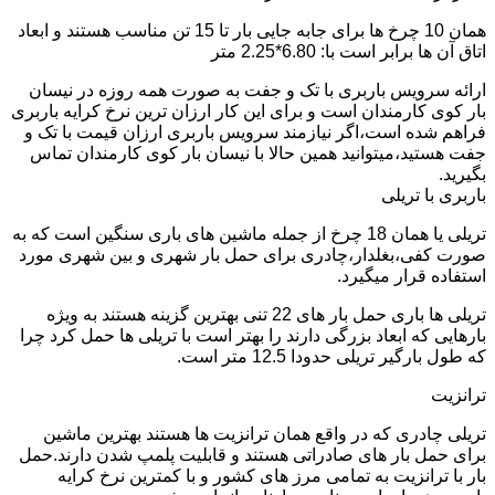
همان 10 چرخ ها برای جابه جایی بار تا 15 تن مناسب هستند و ابعاد
اتاق آن ها برابر است با: 6.80*2.25 متر
ارائه سرویس باربری با تک و جفت به صورت همه روزه در نیسان
بار کوی کارمندان است و برای این کار ارزان ترین نرخ کرایه باربری
فراهم شده است،اگر نیازمند سرویس باربری ارزان قیمت با تک و
جفت هستید،میتوانید همین حالا با نیسان بار کوی کارمندان تماس
بگیرید.
باربری با تریلی
تریلی یا همان 18 چرخ از جمله ماشین های باری سنگین است که به
صورت کفی،بغلدار،چادری برای حمل بار شهری و بین شهری مورد
استفاده قرار میگیرد.
تریلی ها باری حمل بار های 22 تنی بهترین گزینه هستند به ویژه
بارهایی که ابعاد بزرگی دارند را بهتر است با تریلی ها حمل کرد چرا
که طول بارگیر تریلی حدودا 12.5 متر است.
ترانزیت
تریلی چادری که در واقع همان ترانزیت ها هستند بهترین ماشین
برای حمل بار های صادراتی هستند و قابلیت پلمپ شدن دارند.حمل
بار با ترانزیت به تمامی مرز های کشور و با کمترین نرخ کرایه