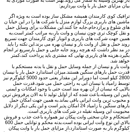
بار بهترین وسیله به شمار می روند.بهتر است به صورت موردی به
بیان مزایای حمل بار با وانت بپردازیم:
ترافیک کوی کارمندان همیشه مشکل ساز بوده است به ویژه اگر
ماشین های باربری بزرگ لوازم منزل یا شرکت ها را در این خیابا ن
های شلوغ و پرازدحام،جابه جا کنند.این مشکلات برای وسایل حمل
و نقل کوچک تری چون نیسان و وانت بار،به مراتب کمتر است.به
همین جهت شرکت های باربری و اتوبار کوی کارمندان جهت تسریع
روند حمل و نقل از وانت بار و نیسان بهره می برند.این نکته را باید
در مد نظر داشت که هرچه روند جابه جایی و حمل بارسریع تر انجام
بگیرد،هزینه های باربری نهایی که مشتری باید پرداخت کند،کمتر
خواهد شد.
وانت بار و نیسان از جمله وسایل حمل و نقل با بدنه مستحکم با
قدرت حمل بارهای سنگین هستند.میزان استاندارد حمل بار با نیسان
2800 کیلو است اما دوبرابر این مقدار یعنی حدود 5000 کیلوگرم نیز
توسط زامیاد یا نیسان آبی به راحتی حمل می شود.قدرت حمل
بالایی که نیسان از آن بهره مند است حتی با وجود امکانات و ایمنی
پایین این وسیله،باعث شده که از اوایل تولید تا به الان پرفروش ترین
و محبوب ترین وانت ایرانی باقی بماند.به همین جهت امکان حمل
بارهای سنگین با زامیاد 24 امکان پذیر است و این یکی دیگر از دلایل
محبوبیت این وسیله نقیله در شرکت های باربری است.
استحکام و جان سختی وانت پیکان نیز همواره باعث جذب و فروش
بالای این نوع وانت ایرانی بوده است.بدنه محکم و توانایی حمل 600
کیلوگرم بار به صورت استاندارد،از مزایای حمل بار با وانت پیکان