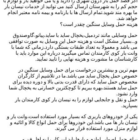
اگر قصد حمل بار درون شهری را دارید و یا می خواهید بار و لوازم با
حجم کم را به شهرستان ارسال کنید می توانید از خدمات نیسان بار
ما بهره مند شوید.تمام ارسال ها با بارنامه و بیمه نامه معتبر انجام
خواهد شد.
هزینه حمل وسایل سنگین چقدر است؟
حمل وسایلی مانند تردمیل،یخچال ساید با ساید،پیانو،گاوصندوق
و...بسیار مشکل است و هزینه حمل این وسایل به صورت توافقی
می باشد و معمولا به تعداد طبقات بستگی دارد.زمانی که شما با
وانت بار کوی کارمندان تماس میگیرید درباره این موارد باید با
کارشناسان ما مشورت و هزینه نهایی را تایید نمایید.
مهم ترین و بیشترین درخواست برای حمل وسایل سنگین در
خصوص حمل یخچال ساید می باشد.ما در تلاشیم از کارگران
مخصوص حمل ساید که دارای قدرت بدنی بالا و دوره دیده برای
حمل ساید هستند،بهره ببریم تا کوچکترین خسارتی به یخچال شما
وارد نشود.
حمل و نقل و جابجایی لوازم را به نیسان بار کوی کارمندان بار
بسپارید.
یکی از خودروهای باربری که بسیار مورد استفاده است،وانت بار و
نیسان بار ها می باشد.این خودروها برای حمل انواع کالا و اثاثیه و
لوازم منزل مورد استفاده قرار می گیرند.
برای حمل اصولی لوازم و بارها باید این کار را به اهل فن و