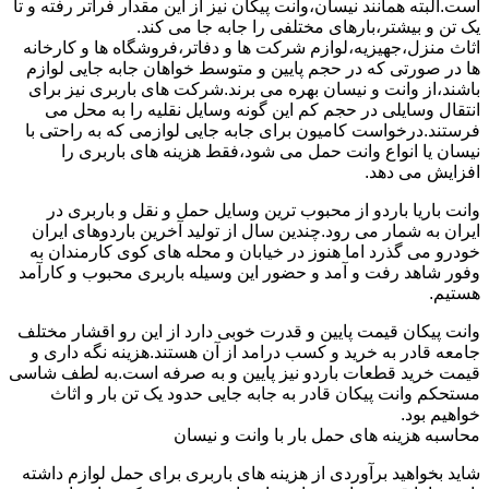
است.البته همانند نیسان،وانت پیکان نیز از این مقدار فراتر رفته و تا
یک تن و بیشتر،بارهای مختلفی را جابه جا می کند.
اثاث منزل،جهیزیه،لوازم شرکت ها و دفاتر،فروشگاه ها و کارخانه
ها در صورتی که در حجم پایین و متوسط خواهان جابه جایی لوازم
باشند،از وانت و نیسان بهره می برند.شرکت های باربری نیز برای
انتقال وسایلی در حجم کم این گونه وسایل نقلیه را به محل می
فرستند.درخواست کامیون برای جابه جایی لوازمی که به راحتی با
نیسان یا انواع وانت حمل می شود،فقط هزینه های باربری را
افزایش می دهد.
وانت باریا باردو از محبوب ترین وسایل حمل و نقل و باربری در
ایران به شمار می رود.چندین سال از تولید آخرین باردوهای ایران
خودرو می گذرد اما هنوز در خیابان و محله های کوی کارمندان به
وفور شاهد رفت و آمد و حضور این وسیله باربری محبوب و کارآمد
هستیم.
وانت پیکان قیمت پایین و قدرت خوبی دارد از این رو اقشار مختلف
جامعه قادر به خرید و کسب درامد از آن هستند.هزینه نگه داری و
قیمت خرید قطعات باردو نیز پایین و به صرفه است.به لطف شاسی
مستحکم وانت پیکان قادر به جابه جایی حدود یک تن بار و اثاث
خواهیم بود.
محاسبه هزینه های حمل بار با وانت و نیسان
شاید بخواهید برآوردی از هزینه های باربری برای حمل لوازم داشته