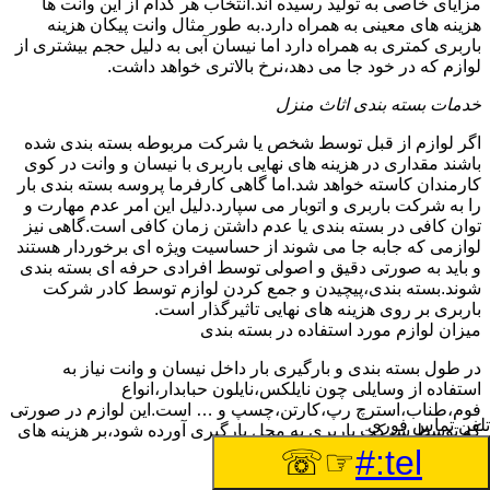
مزایای خاصی به تولید رسیده اند.انتخاب هر کدام از این وانت ها
هزینه های معینی به همراه دارد.به طور مثال وانت پیکان هزینه
باربری کمتری به همراه دارد اما نیسان آبی به دلیل حجم بیشتری از
لوازم که در خود جا می دهد،نرخ بالاتری خواهد داشت.
خدمات بسته بندی اثاث منزل
اگر لوازم از قبل توسط شخص یا شرکت مربوطه بسته بندی شده
باشند مقداری در هزینه های نهایی باربری با نیسان و وانت در کوی
کارمندان کاسته خواهد شد.اما گاهی کارفرما پروسه بسته بندی بار
را به شرکت باربری و اتوبار می سپارد.دلیل این امر عدم مهارت و
توان کافی در بسته بندی یا عدم داشتن زمان کافی است.گاهی نیز
لوازمی که جابه جا می شوند از حساسیت ویژه ای برخوردار هستند
و باید به صورتی دقیق و اصولی توسط افرادی حرفه ای بسته بندی
شوند.بسته بندی،پیچیدن و جمع کردن لوازم توسط کادر شرکت
باربری بر روی هزینه های نهایی تاثیرگذار است.
میزان لوازم مورد استفاده در بسته بندی
در طول بسته بندی و بارگیری بار داخل نیسان و وانت نیاز به
استفاده از وسایلی چون نایلکس،نایلون حبابدار،انواع
فوم،طناب،استرچ رپ،کارتن،چسپ و … است.این لوازم در صورتی
تلفن تماس فوری
که توسط شرکت باربری به محل بارگیری آورده شود،بر هزینه های
نهایی می افزاید.
☞☏
tel:#
چیدمان بار و اثاث