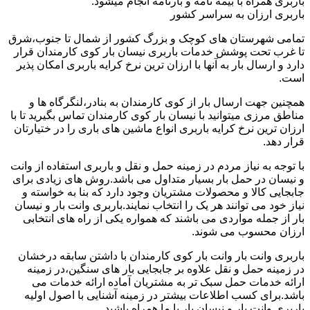
باربری همراه با بیمه نامه و بارنامه انجام میشود.
باربری ارزان به سراسر کشور
تمامی شهرستان های کوچک و بزرگ کشور از شمال تا جنوب،شرق
تا غرب تحت پوشش خدمات باربری نیسان بار کوی کارمندان قرار
دارد و ارسال بار به آنها با ارزان ترین نرخ کرایه باربری امکان پذیر
است.
همچنین جهت ارسال بار از کوی کارمندان به بنادر،لنگرگاه ها و
مناطق مرزی میتوانید با نیسان بار کوی کارمندان تماس بگیرید تا با
ارزان ترین نرخ کرایه باربری انواع ماشین های باری را در ختیارتان
قرار دهد.
با توجه به نیاز مردم در زمینه حمل و نقل و باربری استفاده از وانت
و نیسان در حمل بار بسیار متداول می باشد.روش های زیادی برای
جابجایی کالا و محصولات مشتریان وجود دارد که بنا به خواسته و
نیاز خود می توانند هر یک را انتخاب نمایند.باربری وانت بار و نیسان
بار از جمله مواردی می باشند که همواره یکی از راه های انتخابی
ارزان محسوب می شوند.
باربری وانت بار وانت بار کوی کارمندان با داشتن سابقه درخشان
در زمینه حمل و نقل علاوه بر جابجایی بار های سنگین،در زمینه
ارائه خدمات حمل سبک تر به مشتریان آماده ارائه خدمات می
باشد.برای کسب اطلاعات بیشتر در زمینه آشنایی با اصول اولیه
باربری وانت بار و نیسان بار با ما همراه باشید.