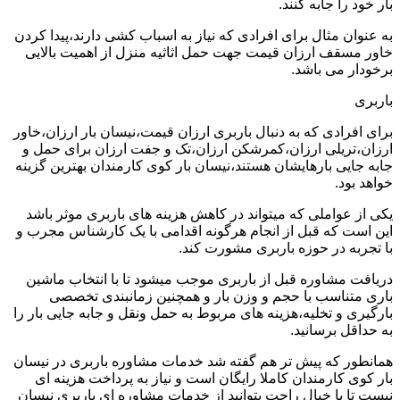
بار خود را جابه کنند.
به عنوان مثال برای افرادی که نیاز به اسباب کشی دارند،پیدا کردن
خاور مسقف ارزان قیمت جهت حمل اثاثیه منزل از اهمیت بالایی
برخودار می باشد.
باربری
برای افرادی که به دنبال باربری ارزان قیمت،نیسان بار ارزان،خاور
ارزان،تریلی ارزان،کمرشکن ارزان،تک و جفت ارزان برای حمل و
جابه جایی بارهایشان هستند،نیسان بار کوی کارمندان بهترین گزینه
خواهد بود.
یکی از عواملی که میتواند در کاهش هزینه های باربری موثر باشد
این است که قبل از انجام هرگونه اقدامی با یک کارشناس مجرب و
با تجربه در حوزه باربری مشورت کند.
دریافت مشاوره قبل از باربری موجب میشود تا با انتخاب ماشین
باری متناسب با حجم و وزن بار و همچنین زمانبندی تخصصی
بارگیری و تخلیه،هزینه های مربوط به حمل ونقل و جابه جایی بار را
به حداقل برسانید.
همانطور که پیش تر هم گفته شد خدمات مشاوره باربری در نیسان
بار کوی کارمندان کاملا رایگان است و نیاز به پرداخت هزینه ای
نیست تا با خیال راحت بتوانید از خدمات مشاوره ای باربری نیسان