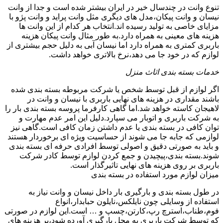
تنوع وانت در چندسال خیر در ایران بیشتر شده است و جدا از وانت
نیسان و وانت پیکان،مدل های دیگری مثل وانت پراید و وانت پژو با
مزایای خاصی به تولید رسیده اند.انتخاب هر کدام از این وانت ها
هزینه های معینی به همراه دارد.به طور مثال وانت پیکان هزینه
باربری کمتری به همراه دارد اما نیسان آبی به دلیل حجم بیشتری از
لوازم که در خود جا می دهد،نرخ بالاتری خواهد داشت.
خدمات بسته بندی اثاث منزل
اگر لوازم از قبل توسط شخص یا شرکت مربوطه بسته بندی شده
باشند مقداری در هزینه های نهایی باربری با نیسان و وانت در
لاهیجان کاسته خواهد شد.اما گاهی کارفرما پروسه بسته بندی بار را
به شرکت باربری و اتوبار می سپارد.دلیل این امر عدم مهارت و
توان کافی در بسته بندی یا عدم داشتن زمان کافی است.گاهی نیز
لوازمی که جابه جا می شوند از حساسیت ویژه ای برخوردار هستند
و باید به صورتی دقیق و اصولی توسط افرادی حرفه ای بسته بندی
شوند.بسته بندی،پیچیدن و جمع کردن لوازم توسط کادر شرکت
باربری بر روی هزینه های نهایی تاثیرگذار است.
میزان لوازم مورد استفاده در بسته بندی
در طول بسته بندی و بارگیری بار داخل نیسان و وانت نیاز به
استفاده از وسایلی چون نایلکس،نایلون حبابدار،انواع
فوم،طناب،استرچ رپ،کارتن،چسپ و … است.این لوازم در صورتی
که توسط شرکت باربری به محل بارگیری آورده شود،بر هزینه های