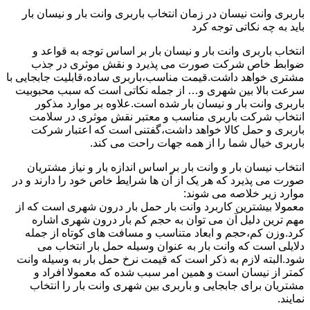
باربری وانت نیسان در زمان انتخاب باربری وانت بار و نیسان بار
باید به چه نکاتی توجه کرد
انتخاب باربری وانت بار و نیسان بار بر اساس توجه به قواعد و
ضوابط خاص شرکت صورت می پذیرد و نقش موثری در جذب
مشتری خواهد داشت.قیمت مناسب،باربری ساده،قابلیت جابجایی با
سرعت بالا بین شهری و… از جمله نکاتی است که سبب محبوبیت
باربری وانت بار و نیسان بار شده است.علاوه بر موارد مذکور
انتخاب شرکت باربری مناسب و معتبر نقش موثری در سلامت
باربری و حمل کالا خواهد داشت،گفتنی است که اعتبار شرکت
باربری خیال شما را از همه جهات راحت می کند.
انتخاب نیسان بار و وانت بار بر اساس اندازه بار و نیاز مشتریان
صورت می پذیرد که هر یک از آن ها شرایط خاص خود را دارند و در
موارد زیر خلاصه می شوند:
معمولا بیشترین کاربرد وانت بار حمل بار درون شهری است که از
مهم ترین دلیل آن می توان به حجم کم بار درون شهری اشاره
کرد.وزن کم،حجم و ابعاد متناسب و مسافت های کوتاه از جمله
دلایلی است که وانت بار به عنوان وسیله حمل بار انتخاب می
شود.البته لازم به ذکر است که قیمت نرخ حمل بار به وسیله وانت
کمتر از نیسان است و همین امر سبب شده که معمولا افراد و
مشتریان برای جابجایی و باربری بین شهری وانت بار را انتخاب
نمایند.