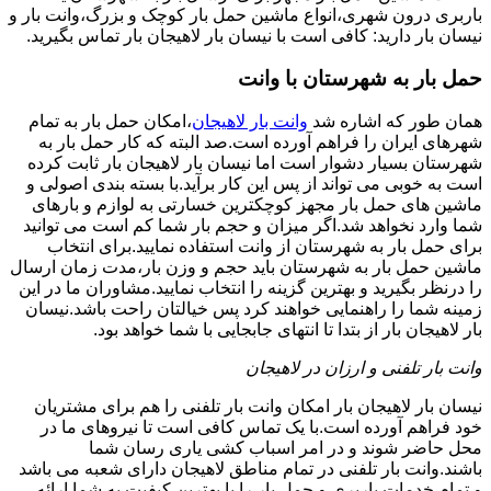
باربری درون شهری،انواع ماشین حمل بار کوچک و بزرگ،وانت بار و
نیسان بار دارید: کافی است با نیسان بار لاهیجان بار تماس بگیرید.
حمل بار به شهرستان با وانت
همان طور که اشاره شد
وانت بار لاهیجان
،امکان حمل بار به تمام
شهرهای ایران را فراهم آورده است.صد البته که کار حمل بار به
شهرستان بسیار دشوار است اما نیسان بار لاهیجان بار ثابت کرده
است به خوبی می تواند از پس این کار برآید.با بسته بندی اصولی و
ماشین های حمل بار مجهز کوچکترین خسارتی به لوازم و بارهای
شما وارد نخواهد شد.اگر میزان و حجم بار شما کم است می توانید
برای حمل بار به شهرستان از وانت استفاده نمایید.برای انتخاب
ماشین حمل بار به شهرستان باید حجم و وزن بار،مدت زمان ارسال
را درنظر بگیرید و بهترین گزینه را انتخاب نمایید.مشاوران ما در این
زمینه شما را راهنمایی خواهند کرد پس خیالتان راحت باشد.نیسان
بار لاهیجان بار از بتدا تا انتهای جابجایی با شما خواهد بود.
وانت بار تلفنی و ارزان در لاهیجان
نیسان بار لاهیجان بار امکان وانت بار تلفنی را هم برای مشتریان
خود فراهم آورده است.با یک تماس کافی است تا نیروهای ما در
محل حاضر شوند و در امر اسباب کشی یاری رسان شما
باشند.وانت بار تلفنی در تمام مناطق لاهیجان دارای شعبه می باشد
و تمام خدمات باربری و حمل بار را با بهترین کیفیت به شما ارائه