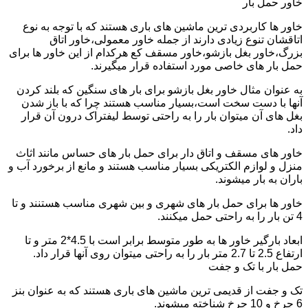
خاور حمل بار
خاور ها کاربردی ترین ماشین های باری هستند که با توجه به نوع
اتاقشان تنوع زیادی دارند از جمله خاور معمولی،خاور اتاق
بزرگ،خاور بغل بازشو،خاور مسقف کع هرکدام از این خاور ها برای
حمل بار های خاصی مورد استفاده قرار میگیرند.
به عنوان مثال خاور بغل بازشو برای بار های سنگین که بلند کردن
آنها با دست سخت است،بسیار مناسب هستند چرا که با باز شدن
بغل های آن میتوان بار را به راحتی توسط لیفتراک درون آن قرار
داد.
خاور های مسقف و اتاق دار برای حمل بار های حساس مانند اثاث
منزل و لوازم الکتریکی بسیار مناسب هستند و مانع از برخورد آب و
باران به بار میشوند.
خاور ها برای حمل بار های شهری و بین شهری مناسب هستنند و تا
4 تن بار را به راحتی حمل میکنند.
ابعاد بارگیر خاور ها به طور متوسط برابر است با 4.5*2 متر و تا
ارتفاع 2.5 تا 2.7 متر بار را به راحتی میتوان روی آنها قرار داد.
حمل بار با تک و جفت
تک و جفت از قدیمی ترین ماشین های باری هستند که به عنوان بنز
6 چرخ و 10 چرخ شناخته میشوند.