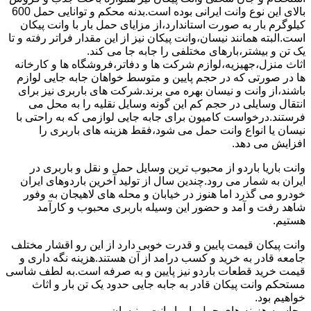
بالای این نوع وانت ایرانی بوده است.بدنه محکم و توانایی حمل 600
کیلوگرم بار به صورت استاندارد،از مزایای حمل بار با وانت پیکان
است.البته همانند نیسان،وانت پیکان نیز از این مقدار فراتر رفته و تا
یک تن و بیشتر،بارهای مختلفی را جابه جا می کند.
اثاث منزل،جهیزیه،لوازم شرکت ها و دفاتر،فروشگاه ها و کارخانه
ها در صورتی که در حجم پایین و متوسط خواهان جابه جایی لوازم
باشند،از وانت و نیسان بهره می برند.شرکت های باربری نیز برای
انتقال وسایلی در حجم کم این گونه وسایل نقلیه را به محل می
فرستند.درخواست کامیون برای جابه جایی لوازمی که به راحتی با
نیسان یا انواع وانت حمل می شود،فقط هزینه های باربری را
افزایش می دهد.
وانت باریا باردو از محبوب ترین وسایل حمل و نقل و باربری در
ایران به شمار می رود.چندین سال از تولید آخرین باردوهای ایران
خودرو می گذرد اما هنوز در خیابان و محله های لاهیجان به وفور
شاهد رفت و آمد و حضور این وسیله باربری محبوب و کارآمد
هستیم.
وانت پیکان قیمت پایین و قدرت خوبی دارد از این رو اقشار مختلف
جامعه قادر به خرید و کسب درامد از آن هستند.هزینه نگه داری و
قیمت خرید قطعات باردو نیز پایین و به صرفه است.به لطف شاسی
مستحکم وانت پیکان قادر به جابه جایی حدود یک تن بار و اثاث
خواهیم بود.
محاسبه هزینه های حمل بار با وانت و نیسان