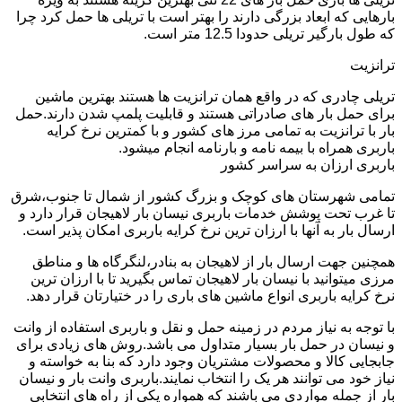
بارهایی که ابعاد بزرگی دارند را بهتر است با تریلی ها حمل کرد چرا
که طول بارگیر تریلی حدودا 12.5 متر است.
ترانزیت
تریلی چادری که در واقع همان ترانزیت ها هستند بهترین ماشین
برای حمل بار های صادراتی هستند و قابلیت پلمپ شدن دارند.حمل
بار با ترانزیت به تمامی مرز های کشور و با کمترین نرخ کرایه
باربری همراه با بیمه نامه و بارنامه انجام میشود.
باربری ارزان به سراسر کشور
تمامی شهرستان های کوچک و بزرگ کشور از شمال تا جنوب،شرق
تا غرب تحت پوشش خدمات باربری نیسان بار لاهیجان قرار دارد و
ارسال بار به آنها با ارزان ترین نرخ کرایه باربری امکان پذیر است.
همچنین جهت ارسال بار از لاهیجان به بنادر،لنگرگاه ها و مناطق
مرزی میتوانید با نیسان بار لاهیجان تماس بگیرید تا با ارزان ترین
نرخ کرایه باربری انواع ماشین های باری را در ختیارتان قرار دهد.
با توجه به نیاز مردم در زمینه حمل و نقل و باربری استفاده از وانت
و نیسان در حمل بار بسیار متداول می باشد.روش های زیادی برای
جابجایی کالا و محصولات مشتریان وجود دارد که بنا به خواسته و
نیاز خود می توانند هر یک را انتخاب نمایند.باربری وانت بار و نیسان
بار از جمله مواردی می باشند که همواره یکی از راه های انتخابی