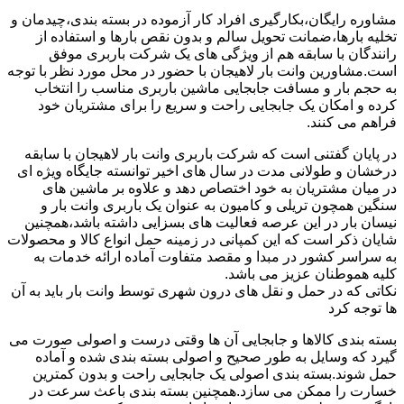
مشاوره رایگان،بکارگیری افراد کار آزموده در بسته بندی،چیدمان و
تخلیه بارها،ضمانت تحویل سالم و بدون نقص بارها و استفاده از
رانندگان با سابقه هم از ویژگی های یک شرکت باربری موفق
است.مشاورین وانت بار لاهیجان با حضور در محل مورد نظر با توجه
به حجم بار و مسافت جابجایی ماشین باربری مناسب را انتخاب
کرده و امکان یک جابجایی راحت و سریع را برای مشتریان خود
فراهم می کنند.
در پایان گفتنی است که شرکت باربری وانت بار لاهیجان با سابقه
درخشان و طولانی مدت در سال های اخیر توانسته جایگاه ویژه ای
در میان مشتریان به خود اختصاص دهد و علاوه بر ماشین های
سنگین همچون تریلی و کامیون به عنوان یک باربری وانت بار و
نیسان بار در این عرصه فعالیت های بسزایی داشته باشد،همچنین
شایان ذکر است که این کمپانی در زمینه حمل انواع کالا و محصولات
به سراسر کشور در مبدا و مقصد متفاوت آماده ارائه خدمات به
کلیه هموطنان عزیز می باشد.
نکاتی که در حمل و نقل های درون شهری توسط وانت بار باید به آن
ها توجه کرد
بسته بندی کالاها و جابجایی آن ها وقتی درست و اصولی صورت می
گیرد که وسایل به طور صحیح و اصولی بسته بندی شده و آماده
حمل شوند.بسته بندی اصولی یک جابجایی راحت و بدون کمترین
خسارت را ممکن می سازد.همچنین بسته بندی باعث سرعت در