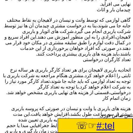
نهایی می افزاید.
چیدمان بار و اثاث
گاهی لوازمی که توسط وانت و نیسان در لاهیجان به نقاط مختلف
جابه جا می شوند،بنا به درخواست مشتری چیدمان آن ها نیز توسط
شرکت باربری انجام می گیرد.شرکت های اتوبار و باربری
لاهیجان،افرادی را به این منظور آموزش می دهند.این افراد سریع و
در کمال دقت لوازم را طبق سلیقه مشتری در مکان خود قرار می
دهند.در صورتی که افراد خواهان برخورداری از این خدمات
باشند،باید هزینه های باربری بیشتری پرداخت کنند.
تعداد کارگران درخواستی
اتحادیه باربری لاهیجان برای هر تعداد کارگر باربری هر ساله نرخ
ثابتی را اعلام خواهد کرد.مشتری هنگام مراجعه به شرکت باربری با
توجه به تعداد لوازمی که باید جابه جا شوند،تعداد کارگر مورد نیاز را
به شرکت اعلام خواهد کرد.با توجه به تعداد کارگر
درخواستی،قسمتی از هزینه های نهایی باربری مشخص خواهد شد.
زمان اتمام کار
هزینه های باربری با وانت و نیسان در صورتی که پروسه باربری
بیشتر از سه ساعت طول بکشد،افزایش خواهد یافت.این مدت
تلفن تماس فوری
زمان به صورت استادندارد توسط اتحادیه باربری تعیین شده
☞☏
tel:#
است.عواملی مثل آب وهوا،ترافیک،شرایط جغرافیایی مبدا یا حجم
زیاد لوازم ممکن است باعث افزایش مدت زمان بارگیری و باربری