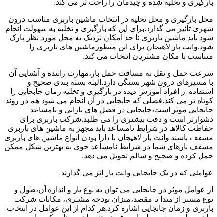
بارگیری و تخلیه شده و چیدمان را راحت تر می کند.
محل بارگیری و محل تخلیه در انتخاب ماشین باربری مناسب درون
شهری تاثیر می گذارد.برای این که بارگیری و تخلیه به سهولت انجام
شود باید ماشین باربری تا حد امکان نزدیک به محل مورد نظر پارک
شود.وانت بار لاهیجان برای این منظورماشین های باربری را
متناسب با مکان مشتریان انتخاب می کند.
سرعت حمل و نقل به مسافت حمل بار،مهارت راننده و آشنایی آن
با مسیرهای درون شهر بستگی دارد.البته بسته بندی صحیح و
استفاده از افراد آموزش دیده در بارگیری و تخلیه زمان جابجایی را
کوتاه تر می کند.فصلی که جابجایی در آن انجام می شود هم در روند
جابجایی موثر است،جابجایی در فصل های بارانی و نامساعد
دشوارتر است و دقت بیشتری را می طلبد.شرکت باربری برای
حفاظت کالاها در شرایط نامساعد باید مجهز به ماشین های باربری
مسقف باشند.وانت بار لاهیجان با دارا بودن انواع ماشین های باربری
مسقف بارهای شما در شرایط نامساعد جوی به بهترین شکل ممکن
حمل کرده و صحیح و سالم تحویل می دهد.
عواملی که در یک جابجایی وانت بار اثر می گذارند
از عوامل موثر در جابجایی می توان به نوع بار و اندازه آن،طول و
نوع مسیر از مبدا تا مقصد،میزان بودجه مشتری،امکانات شرکت
باربری و زمان جابجایی اشاره کرد.هر کدام از این عوامل در انتخاب