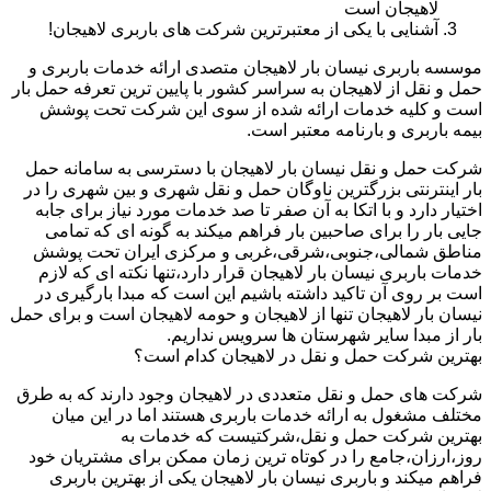
لاهیجان است
آشنایی با یکی از معتبرترین شرکت های باربری لاهیجان!
موسسه باربری نیسان بار لاهیجان متصدی ارائه خدمات باربری و
حمل و نقل از لاهیجان به سراسر کشور با پایین ترین تعرفه حمل بار
است و کلیه خدمات ارائه شده از سوی این شرکت تحت پوشش
بیمه باربری و بارنامه معتبر است.
شرکت حمل و نقل نیسان بار لاهیجان با دسترسی به سامانه حمل
بار اینترنتی بزرگترین ناوگان حمل و نقل شهری و بین شهری را در
اختیار دارد و با اتکا به آن صفر تا صد خدمات مورد نیاز برای جابه
جایی بار را برای صاحبین بار فراهم میکند به گونه ای که تمامی
مناطق شمالی،جنوبی،شرقی،غربی و مرکزی ایران تحت پوشش
خدمات باربری نیسان بار لاهیجان قرار دارد،تنها نکته ای که لازم
است بر روی آن تاکید داشته باشیم این است که مبدا بارگیری در
نیسان بار لاهیجان تنها از لاهیجان و حومه لاهیجان است و برای حمل
بار از مبدا سایر شهرستان ها سرویس نداریم.
بهترین شرکت حمل و نقل در لاهیجان کدام است؟
شرکت های حمل و نقل متعددی در لاهیجان وجود دارند که به طرق
مختلف مشغول به ارائه خدمات باربری هستند اما در این میان
بهترین شرکت حمل و نقل،شرکتیست که خدمات به
روز،ارزان،جامع را در کوتاه ترین زمان ممکن برای مشتریان خود
فراهم میکند و باربری نیسان بار لاهیجان یکی از بهترین باربری