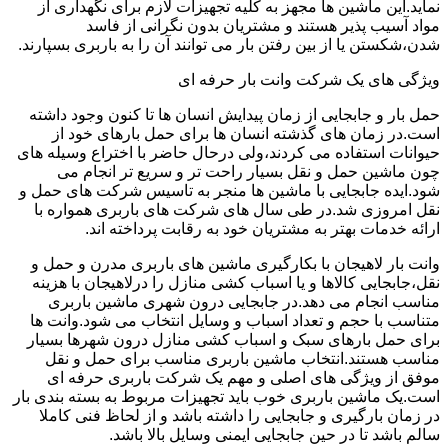
نماید.این ماشین ها مجهز به کلیه تجهیزات لازم برای نگهداری از
مواد آسیب پذیر هستند و مشتریان بدون نگرانی از فاسد
شدن،شکستن یا از بین رفتن بار می توانند آن را به باربری بسپارند.
ویژگی های یک شرکت وانت بار حرفه ای
حمل بار و جابجایی از زمان پیدایش انسان ها تا کنون وجود داشته
است.در زمان های گذشته انسان ها برای حمل بارهای خود از
حیوانات استفاده می کردند،ولی درحال حاضر با اختراع وسیله های
چون ماشین حمل و نقل بسیار راحت تر و سریع تر انجام می
شود.ایده جابجایی با ماشین ها منجر به تاسیس شرکت های حمل و
نقل امروزی شد.در طی سال های شرکت های باربری همواره با
ارائه خدمات بهتر به مشتریان خود به رقابت پرداخته اند.
وانت بار لاهیجان با بکارگیری ماشین های باربری مدرن و حمل و
نقل،جابجایی کالاها و یا اسباب کشی منازل را درلاهیجان با هزینه
مناسب انجام می دهد.در جابجایی درون شهری ماشین باربری
متناسب با حجم و تعداد اسباب و وسایل انتخاب می شود.وانت ها
برای حمل بارهای سبک و اسباب کشی منازل درون شهرها بسیار
مناسب هستند.انتخاب ماشین باربری مناسب برای حمل و نقل
موفق از ویژگی های اصلی و مهم یک شرکت باربری حرفه ای
است.یک ماشین باربری خوب باید تجهیزات مربوط به بسته بندی بار
در زمان بارگیری و جابجایی را داشته باشد و از لحاظ فنی کاملا
سالم باشد تا در حین جابجایی ایمنی وسایل بالا باشد.