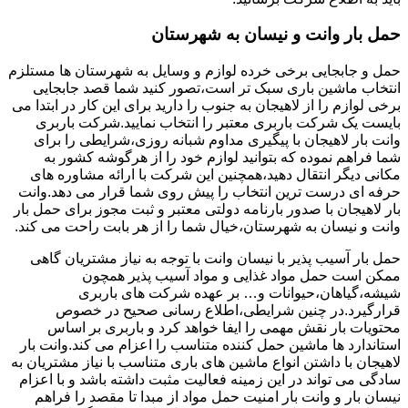
حمل بار وانت و نیسان به شهرستان
حمل و جابجایی برخی خرده لوازم و وسایل به شهرستان ها مستلزم
انتخاب ماشین باری سبک تر است،تصور کنید شما قصد جابجایی
برخی لوازم را از لاهیجان به جنوب را دارید برای این کار در ابتدا می
بایست یک شرکت باربری معتبر را انتخاب نمایید.شرکت باربری
وانت بار لاهیجان با پیگیری مداوم شبانه روزی،شرایطی را برای
شما فراهم نموده که بتوانید لوازم خود را از هرگوشه کشور به
مکانی دیگر انتقال دهید،همچنین این شرکت با ارائه مشاوره های
حرفه ای درست ترین انتخاب را پیش روی شما قرار می دهد.وانت
بار لاهیجان با صدور بارنامه دولتی معتبر و ثبت مجوز برای حمل بار
وانت و نیسان به شهرستان،خیال شما را از هر بابت راحت می کند.
حمل بار آسیب پذیر با نیسان وانت با توجه به نیاز مشتریان گاهی
ممکن است حمل مواد غذایی و مواد آسیب پذیر همچون
شیشه،گیاهان،حیوانات و… بر عهده شرکت های باربری
قرارگیرد.در چنین شرایطی،اطلاع رسانی صحیح در خصوص
محتویات بار نقش مهمی را ایفا خواهد کرد و باربری بر اساس
استاندارد ها ماشین حمل کننده متناسب را اعزام می کند.وانت بار
لاهیجان با داشتن انواع ماشین های باری متناسب با نیاز مشتریان به
سادگی می تواند در این زمینه فعالیت مثبت داشته باشد و با اعزام
نیسان بار و وانت بار امنیت حمل مواد از مبدا تا مقصد را فراهم