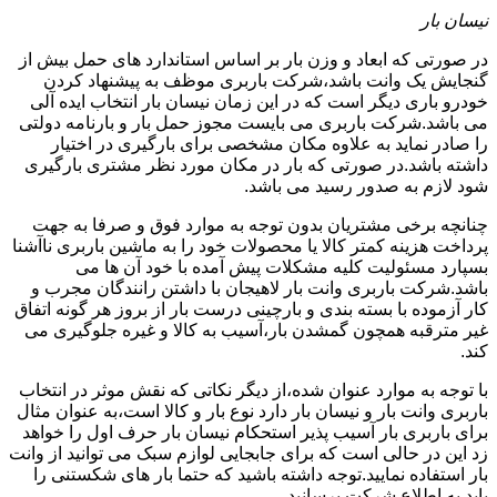
نیسان بار
در صورتی که ابعاد و وزن بار بر اساس استاندارد های حمل بیش از
گنجایش یک وانت باشد،شرکت باربری موظف به پیشنهاد کردن
خودرو باری دیگر است که در این زمان نیسان بار انتخاب ایده آلی
می باشد.شرکت باربری می بایست مجوز حمل بار و بارنامه دولتی
را صادر نماید به علاوه مکان مشخصی برای بارگیری در اختیار
داشته باشد.در صورتی که بار در مکان مورد نظر مشتری بارگیری
شود لازم به صدور رسید می باشد.
چنانچه برخی مشتریان بدون توجه به موارد فوق و صرفا به جهت
پرداخت هزینه کمتر کالا یا محصولات خود را به ماشین باربری ناآشنا
بسپارد مسئولیت کلیه مشکلات پیش آمده با خود آن ها می
باشد.شرکت باربری وانت بار لاهیجان با داشتن رانندگان مجرب و
کار آزموده با بسته بندی و بارچینی درست بار از بروز هر گونه اتفاق
غیر مترقبه همچون گمشدن بار،آسیب به کالا و غیره جلوگیری می
کند.
با توجه به موارد عنوان شده،از دیگر نکاتی که نقش موثر در انتخاب
باربری وانت بار و نیسان بار دارد نوع بار و کالا است،به عنوان مثال
برای باربری بار آسیب پذیر استحکام نیسان بار حرف اول را خواهد
زد این در حالی است که برای جابجایی لوازم سبک می توانید از وانت
بار استفاده نمایید.توجه داشته باشید که حتما بار های شکستنی را
باید به اطلاع شرکت برسانید.