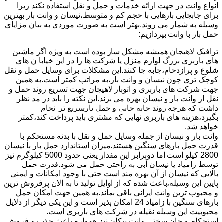
انواع وانت در جهت ارائه خدمات و حمل و نقل استفاده نکند زیرا
برای جابجایی بارهایی با حجم کم و متوسط،نیسان و وانت بار بهترین
وسیله به شمار می روند.بهتر است به صورت موردی به بیان مزایای
حمل بار با وانت بپردازیم:
ترافیک لاهیجان همیشه مشکل ساز بوده است به ویژه اگر ماشین
های باربری بزرگ لوازم منزل یا شرکت ها را در این خیابا ن های
شلوغ و پرازدحام،جابه جا کنند.این مشکلات برای وسایل حمل و نقل
کوچک تری چون نیسان و وانت بار،به مراتب کمتر است.به همین
جهت شرکت های باربری و اتوبار لاهیجان جهت تسریع روند حمل و
نقل از وانت بار و نیسان بهره می برند.این نکته را باید در مد نظر
داشت که هرچه روند جابه جایی و حمل بارسریع تر انجام
بگیرد،هزینه های باربری نهایی که مشتری باید پرداخت کند،کمتر
خواهد شد.
وانت بار و نیسان از جمله وسایل حمل و نقل با بدنه مستحکم با
قدرت حمل بارهای سنگین هستند.میزان استاندارد حمل بار با نیسان
2800 کیلو است اما دوبرابر این مقدار یعنی حدود 5000 کیلوگرم نیز
توسط زامیاد یا نیسان آبی به راحتی حمل می شود.قدرت حمل
بالایی که نیسان از آن بهره مند است حتی با وجود امکانات و ایمنی
پایین این وسیله،باعث شده که از اوایل تولید تا به الان پرفروش ترین
و محبوب ترین وانت ایرانی باقی بماند.به همین جهت امکان حمل
بارهای سنگین با زامیاد 24 امکان پذیر است و این یکی دیگر از دلایل
محبوبیت این وسیله نقیله در شرکت های باربری است.
استحکام و جان سختی وانت پیکان نیز همواره باعث جذب و فروش