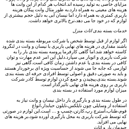
مزایای خاصی به تولید رسیده اند.انتخاب هر کدام از این وانت ها
هزینه های معینی به همراه دارد.به طور مثال وانت پیکان هزینه
باربری کمتری به همراه دارد اما نیسان آبی به دلیل حجم بیشتری از
لوازم که در خود جا می دهد،نرخ بالاتری خواهد داشت.
خدمات بسته بندی اثاث منزل
اگر لوازم از قبل توسط شخص یا شرکت مربوطه بسته بندی شده
باشند مقداری در هزینه های نهایی باربری با نیسان و وانت در لنگرود
کاسته خواهد شد.اما گاهی کارفرما پروسه بسته بندی بار را به
شرکت باربری و اتوبار می سپارد.دلیل این امر عدم مهارت و توان
کافی در بسته بندی یا عدم داشتن زمان کافی است.گاهی نیز
لوازمی که جابه جا می شوند از حساسیت ویژه ای برخوردار هستند
و باید به صورتی دقیق و اصولی توسط افرادی حرفه ای بسته بندی
شوند.بسته بندی،پیچیدن و جمع کردن لوازم توسط کادر شرکت
باربری بر روی هزینه های نهایی تاثیرگذار است.
میزان لوازم مورد استفاده در بسته بندی
در طول بسته بندی و بارگیری بار داخل نیسان و وانت نیاز به
استفاده از وسایلی چون نایلکس،نایلون حبابدار،انواع
فوم،طناب،استرچ رپ،کارتن،چسپ و … است.این لوازم در صورتی
که توسط شرکت باربری به محل بارگیری آورده شود،بر هزینه های
نهایی می افزاید.
چیدمان بار و اثاث