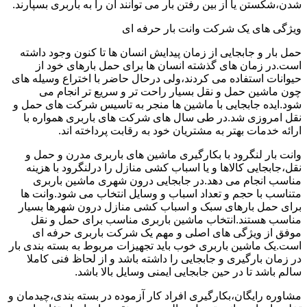
شدن،شکستن یا از بین رفتن بار می توانند آن را به باربری بسپارند.
ویژگی های یک شرکت وانت بار حرفه ای
حمل بار و جابجایی از زمان پیدایش انسان ها تا کنون وجود داشته
است.در زمان های گذشته انسان ها برای حمل بارهای خود از
حیوانات استفاده می کردند،ولی درحال حاضر با اختراع وسیله های
چون ماشین حمل و نقل بسیار راحت تر و سریع تر انجام می
شود.ایده جابجایی با ماشین ها منجر به تاسیس شرکت های حمل و
نقل امروزی شد.در طی سال های شرکت های باربری همواره با
ارائه خدمات بهتر به مشتریان خود به رقابت پرداخته اند.
وانت بار لنگرود با بکارگیری ماشین های باربری مدرن و حمل و
نقل،جابجایی کالاها و یا اسباب کشی منازل را درلنگرود با هزینه
مناسب انجام می دهد.در جابجایی درون شهری ماشین باربری
متناسب با حجم و تعداد اسباب و وسایل انتخاب می شود.وانت ها
برای حمل بارهای سبک و اسباب کشی منازل درون شهرها بسیار
مناسب هستند.انتخاب ماشین باربری مناسب برای حمل و نقل
موفق از ویژگی های اصلی و مهم یک شرکت باربری حرفه ای
است.یک ماشین باربری خوب باید تجهیزات مربوط به بسته بندی بار
در زمان بارگیری و جابجایی را داشته باشد و از لحاظ فنی کاملا
سالم باشد تا در حین جابجایی ایمنی وسایل بالا باشد.
مشاوره رایگان،بکارگیری افراد کار آزموده در بسته بندی،چیدمان و