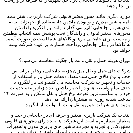
انتخاب می شوند تا جابجایی بار داخل شهرها را به صرفه تر و راحت
تر انجام دهند.
موارد دیگری مانند مجوز معتبر قانونی شرکت باربری،داشتن بیمه
نامه ماشین،مدرن و نو بودن ماشین ها،استفاده از تجهیزات بسته
بندی هم در جابجایی تاثیر می گذارند.وانت بار لنگرود با داشتن
مجوزهای معتبر قانونی و رانندگان تحت پوشش بیمه انتخاب مطمئن
و مناسب برای جابجایی بارها و کالاهای شما است.در صورت آسیب
به کالاها در زمان جابجایی پرداخت خسارت بر عهده شرکت بیمه
خواهد بود.
میزان هزینه حمل و نقل وانت بار چگونه محاسبه می شود؟
شرکت های حمل و نقل میزان هزینه جابجایی بارها را بر اساس
حجم و نوع کالای حمل شده،تعداد دفعات حمل بار و استفاده از
خدمات و تجهیزات شرکت محاسبه می کنند.وانت بار لنگرود با
حذف تمام واسطه ها و در اختیار داشتن تعداد زیاد راننده خدمات
خود را با مناسب ترین تعرفه نرخ حمل و نقل ممکن و به صورت ۲۴
ساعت شبانه روزی به مشتریان ارائه می دهد.
مزیت های شرکت حمل و نقل وانت بار وانت بار لنگرود
انتخاب یک شرکت باربری معتبر و حرفه ای در جابجایی راحت و
مطمئن بسیار مهم است.این شرکت ها باید دارای مجوزهای قانونی
معتبر،کادر با تجربه و مجرب،ماشین های باربری مدرن و تجهیزات
مناسب جهت بسته بندی صحیح و اصولی باشند تا بتوانند خدمات