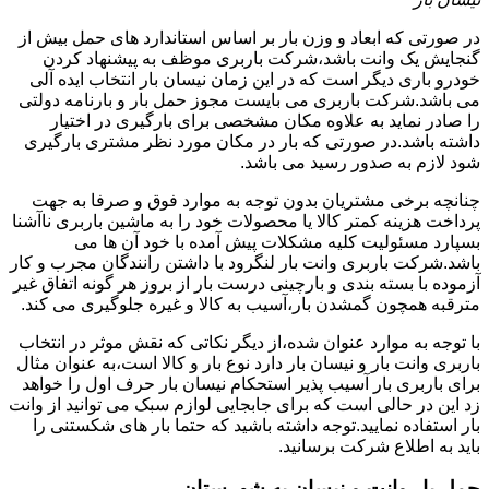
در صورتی که ابعاد و وزن بار بر اساس استاندارد های حمل بیش از
گنجایش یک وانت باشد،شرکت باربری موظف به پیشنهاد کردن
خودرو باری دیگر است که در این زمان نیسان بار انتخاب ایده آلی
می باشد.شرکت باربری می بایست مجوز حمل بار و بارنامه دولتی
را صادر نماید به علاوه مکان مشخصی برای بارگیری در اختیار
داشته باشد.در صورتی که بار در مکان مورد نظر مشتری بارگیری
شود لازم به صدور رسید می باشد.
چنانچه برخی مشتریان بدون توجه به موارد فوق و صرفا به جهت
پرداخت هزینه کمتر کالا یا محصولات خود را به ماشین باربری ناآشنا
بسپارد مسئولیت کلیه مشکلات پیش آمده با خود آن ها می
باشد.شرکت باربری وانت بار لنگرود با داشتن رانندگان مجرب و کار
آزموده با بسته بندی و بارچینی درست بار از بروز هر گونه اتفاق غیر
مترقبه همچون گمشدن بار،آسیب به کالا و غیره جلوگیری می کند.
با توجه به موارد عنوان شده،از دیگر نکاتی که نقش موثر در انتخاب
باربری وانت بار و نیسان بار دارد نوع بار و کالا است،به عنوان مثال
برای باربری بار آسیب پذیر استحکام نیسان بار حرف اول را خواهد
زد این در حالی است که برای جابجایی لوازم سبک می توانید از وانت
بار استفاده نمایید.توجه داشته باشید که حتما بار های شکستنی را
باید به اطلاع شرکت برسانید.
حمل بار وانت و نیسان به شهرستان