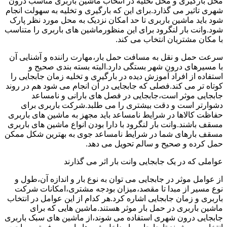
محل بارگیری و محل تخلیه در انتخاب ماشین باربری مناسب درون
شهری تاثیر می گذارد.برای این که بارگیری و تخلیه به سهولت انجام
شود باید ماشین باربری تا حد امکان نزدیک به محل مورد نظر پارک
شود.وانت بار لنگرود برای این منظورماشین های باربری را متناسب
با مکان مشتریان انتخاب می کند.
سرعت حمل و نقل به مسافت حمل بار،مهارت راننده و آشنایی آن
با مسیرهای درون شهر بستگی دارد.البته بسته بندی صحیح و
استفاده از افراد آموزش دیده در بارگیری و تخلیه زمان جابجایی را
کوتاه تر می کند.فصلی که جابجایی در آن انجام می شود هم در روند
جابجایی موثر است،جابجایی در فصل های بارانی و نامساعد
دشوارتر است و دقت بیشتری را می طلبد.شرکت باربری برای
حفاظت کالاها در شرایط نامساعد باید مجهز به ماشین های باربری
مسقف باشند.وانت بار لنگرود با دارا بودن انواع ماشین های باربری
مسقف بارهای شما در شرایط نامساعد جوی به بهترین شکل ممکن
حمل کرده و صحیح و سالم تحویل می دهد.
عواملی که در یک جابجایی وانت بار اثر می گذارند
از عوامل موثر در جابجایی می توان به نوع بار و اندازه آن،طول و
نوع مسیر از مبدا تا مقصد،میزان بودجه مشتری،امکانات شرکت
باربری و زمان جابجایی اشاره کرد.هر کدام از این عوامل در انتخاب
ماشین باربری در حمل بار موثر هستند.ماشین هایی که برای
جابجایی درون شهری استفاده می شوند،از ماشین های سبک باربری