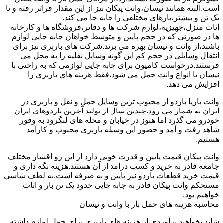
است.البته همانند نیسان،وانت پیکان نیز از این مقدار فراتر رفته و تا
یک تن و بیشتر،بارهای مختلفی را جابه جا می کند.
اثاث منزل،جهیزیه،لوازم شرکت ها و دفاتر،فروشگاه ها و کارخانه
ها در صورتی که در حجم پایین و متوسط خواهان جابه جایی لوازم
باشند،از وانت و نیسان بهره می برند.شرکت های باربری نیز برای
انتقال وسایلی در حجم کم این گونه وسایل نقلیه را به محل می
فرستند.درخواست کامیون برای جابه جایی لوازمی که به راحتی با
نیسان یا انواع وانت حمل می شود،فقط هزینه های باربری را
افزایش می دهد.
وانت باریا باردو از محبوب ترین وسایل حمل و نقل و باربری در
ایران به شمار می رود.چندین سال از تولید آخرین باردوهای ایران
خودرو می گذرد اما هنوز در خیابان و محله های لنگرود به وفور
شاهد رفت و آمد و حضور این وسیله باربری محبوب و کارآمد
هستیم.
وانت پیکان قیمت پایین و قدرت خوبی دارد از این رو اقشار مختلف
جامعه قادر به خرید و کسب درامد از آن هستند.هزینه نگه داری و
قیمت خرید قطعات باردو نیز پایین و به صرفه است.به لطف شاسی
مستحکم وانت پیکان قادر به جابه جایی حدود یک تن بار و اثاث
خواهیم بود.
محاسبه هزینه های حمل بار با وانت و نیسان
شاید بخواهید برآوردی از هزینه های باربری برای حمل لوازم داشته