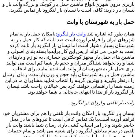
باربری درون شهری،انواع ماشین حمل بار کوچک و بزرگ،وانت بار و
نیسان بار دارید: کافی است با نیسان بار لنگرود بار تماس بگیرید.
حمل بار به شهرستان با وانت
همان طور که اشاره شد
وانت بار لنگرود
،امکان حمل بار به تمام
شهرهای ایران را فراهم آورده است.صد البته که کار حمل بار به
شهرستان بسیار دشوار است اما نیسان بار لنگرود بار ثابت کرده
است به خوبی می تواند از پس این کار برآید.با بسته بندی اصولی و
ماشین های حمل بار مجهز کوچکترین خسارتی به لوازم و بارهای
شما وارد نخواهد شد.اگر میزان و حجم بار شما کم است می توانید
برای حمل بار به شهرستان از وانت استفاده نمایید.برای انتخاب
ماشین حمل بار به شهرستان باید حجم و وزن بار،مدت زمان ارسال
را درنظر بگیرید و بهترین گزینه را انتخاب نمایید.مشاوران ما در این
زمینه شما را راهنمایی خواهند کرد پس خیالتان راحت باشد.نیسان
بار لنگرود بار از بتدا تا انتهای جابجایی با شما خواهد بود.
وانت بار تلفنی و ارزان در لنگرود
نیسان بار لنگرود بار امکان وانت بار تلفنی را هم برای مشتریان خود
فراهم آورده است.با یک تماس کافی است تا نیروهای ما در محل
حاضر شوند و در امر اسباب کشی یاری رسان شما باشند.وانت بار
تلفنی در تمام مناطق لنگرود دارای شعبه می باشد و تمام خدمات
باربری و حمل بار را با بهترین کیفیت به شما ارائه می دهد.