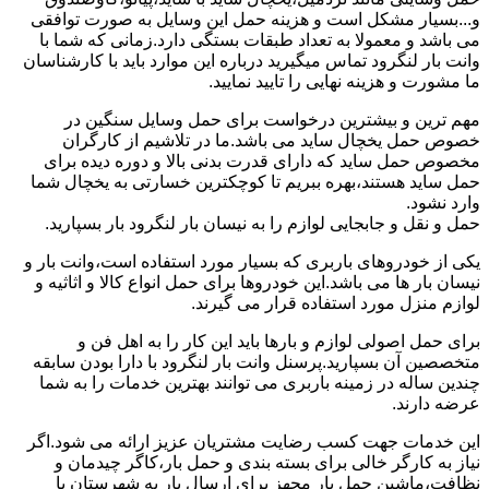
و...بسیار مشکل است و هزینه حمل این وسایل به صورت توافقی
می باشد و معمولا به تعداد طبقات بستگی دارد.زمانی که شما با
وانت بار لنگرود تماس میگیرید درباره این موارد باید با کارشناسان
ما مشورت و هزینه نهایی را تایید نمایید.
مهم ترین و بیشترین درخواست برای حمل وسایل سنگین در
خصوص حمل یخچال ساید می باشد.ما در تلاشیم از کارگران
مخصوص حمل ساید که دارای قدرت بدنی بالا و دوره دیده برای
حمل ساید هستند،بهره ببریم تا کوچکترین خسارتی به یخچال شما
وارد نشود.
حمل و نقل و جابجایی لوازم را به نیسان بار لنگرود بار بسپارید.
یکی از خودروهای باربری که بسیار مورد استفاده است،وانت بار و
نیسان بار ها می باشد.این خودروها برای حمل انواع کالا و اثاثیه و
لوازم منزل مورد استفاده قرار می گیرند.
برای حمل اصولی لوازم و بارها باید این کار را به اهل فن و
متخصصین آن بسپارید.پرسنل وانت بار لنگرود با دارا بودن سابقه
چندین ساله در زمینه باربری می توانند بهترین خدمات را به شما
عرضه دارند.
این خدمات جهت کسب رضایت مشتریان عزیز ارائه می شود.اگر
نیاز به کارگر خالی برای بسته بندی و حمل بار،کاگر چیدمان و
نظافت،ماشین حمل بار مجهز برای ارسال بار به شهرستان یا