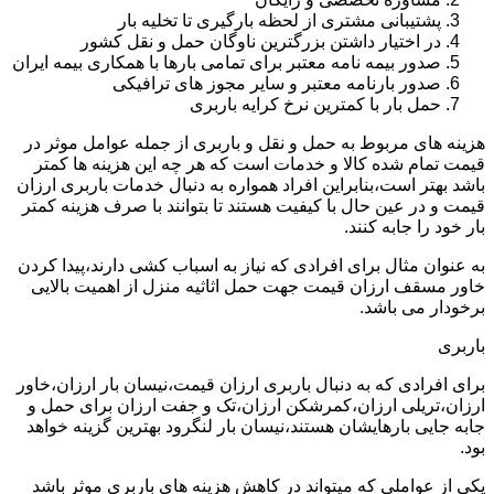
پشتیبانی مشتری از لحظه بارگیری تا تخلیه بار
در اختیار داشتن بزرگترین ناوگان حمل و نقل کشور
صدور بیمه نامه معتبر برای تمامی بارها با همکاری بیمه ایران
صدور بارنامه معتبر و سایر مجوز های ترافیکی
حمل بار با کمترین نرخ کرایه باربری
هزینه های مربوط به حمل و نقل و باربری از جمله عوامل موثر در
قیمت تمام شده کالا و خدمات است که هر چه این هزینه ها کمتر
باشد بهتر است،بنابراین افراد همواره به دنبال خدمات باربری ارزان
قیمت و در عین حال با کیفیت هستند تا بتوانند با صرف هزینه کمتر
بار خود را جابه کنند.
به عنوان مثال برای افرادی که نیاز به اسباب کشی دارند،پیدا کردن
خاور مسقف ارزان قیمت جهت حمل اثاثیه منزل از اهمیت بالایی
برخودار می باشد.
باربری
برای افرادی که به دنبال باربری ارزان قیمت،نیسان بار ارزان،خاور
ارزان،تریلی ارزان،کمرشکن ارزان،تک و جفت ارزان برای حمل و
جابه جایی بارهایشان هستند،نیسان بار لنگرود بهترین گزینه خواهد
بود.
یکی از عواملی که میتواند در کاهش هزینه های باربری موثر باشد