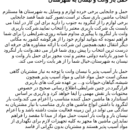
حمل و جابجایی برخی خرده لوازم و وسایل به شهرستان ها مستلزم
انتخاب ماشین باری سبک تر است،تصور کنید شما قصد جابجایی
برخی لوازم را از لنگرود به جنوب را دارید برای این کار در ابتدا می
بایست یک شرکت باربری معتبر را انتخاب نمایید.شرکت باربری
وانت بار لنگرود با پیگیری مداوم شبانه روزی،شرایطی را برای شما
فراهم نموده که بتوانید لوازم خود را از هرگوشه کشور به مکانی
دیگر انتقال دهید،همچنین این شرکت با ارائه مشاوره های حرفه ای
درست ترین انتخاب را پیش روی شما قرار می دهد.وانت بار لنگرود
با صدور بارنامه دولتی معتبر و ثبت مجوز برای حمل بار وانت و
نیسان به شهرستان،خیال شما را از هر بابت راحت می کند.
حمل بار آسیب پذیر با نیسان وانت با توجه به نیاز مشتریان گاهی
ممکن است حمل مواد غذایی و مواد آسیب پذیر همچون
شیشه،گیاهان،حیوانات و… بر عهده شرکت های باربری
قرارگیرد.در چنین شرایطی،اطلاع رسانی صحیح در خصوص
محتویات بار نقش مهمی را ایفا خواهد کرد و باربری بر اساس
استاندارد ها ماشین حمل کننده متناسب را اعزام می کند.وانت بار
لنگرود با داشتن انواع ماشین های باری متناسب با نیاز مشتریان به
سادگی می تواند در این زمینه فعالیت مثبت داشته باشد و با اعزام
نیسان بار و وانت بار امنیت حمل مواد از مبدا تا مقصد را فراهم
نماید.این ماشین ها مجهز به کلیه تجهیزات لازم برای نگهداری از
مواد آسیب پذیر هستند و مشتریان بدون نگرانی از فاسد