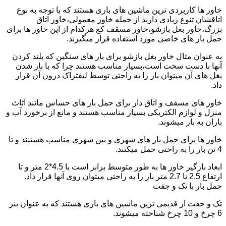
خاور ها کاربردی ترین ماشین های باری هستند که با توجه به نوع
اتاقشان تنوع زیادی دارند از جمله خاور معمولی،خاور اتاق
بزرگ،خاور بغل بازشو،خاور مسقف کع هرکدام از این خاور ها برای
حمل بار های خاصی مورد استفاده قرار میگیرند.
به عنوان مثال خاور بغل بازشو برای بار های سنگین که بلند کردن
آنها با دست سخت است،بسیار مناسب هستند چرا که با باز شدن
بغل های آن میتوان بار را به راحتی توسط لیفتراک درون آن قرار
داد.
خاور های مسقف و اتاق دار برای حمل بار های حساس مانند اثاث
منزل و لوازم الکتریکی بسیار مناسب هستند و مانع از برخورد آب و
باران به بار میشوند.
خاور ها برای حمل بار های شهری و بین شهری مناسب هستنند و تا
4 تن بار را به راحتی حمل میکنند.
ابعاد بارگیر خاور ها به طور متوسط برابر است با 4.5*2 متر و تا
ارتفاع 2.5 تا 2.7 متر بار را به راحتی میتوان روی آنها قرار داد.
حمل بار با تک و جفت
تک و جفت از قدیمی ترین ماشین های باری هستند که به عنوان بنز
6 چرخ و 10 چرخ شناخته میشوند.