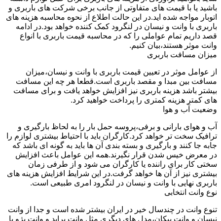
باشید یا با قیمت های متفاوتی از جانب برخی شرکت های باربری و
اتوبار مواجه شده اید.در این حالت اطلاع از نحوه محاسبه هزینه های
باربری با وانت و نیسان در لنگرود کمک کننده خواهد بود.در ادامه
قصد داریم تمام عواملی را که در محاسبه قیمت باربری با انواع
وانت موثر هستند،بیان کنیم.
میزان مسافت باربری
از عوامل موثر در تعیین قیمت باربری با وانت و نیسان،میزان
مسافت بین مبدا و مقصد باربری است.قطعا هر چه این مسافت
بیشتر باشد هزینه باربری نیز افزایش خواهد یافت و برای مسافت
های کمتر هزینه کمتری را پرداخت خواهید کرد.
وضعیت آب و هوا
آب و هوای بارانی و برفی،پروسه حمل بار را به لحاظ بارگیری و
ترافیک سخت تر خواهد کرد.کارگران باید با احتیاط بیشتری لوازم را
جابه جا کنند و بارگیری و بسته بندی آن ها باید به گونه ای باشد که
در معرض خیس شدن قرار نگیرند.همه این عوامل باعث افزایش
سختی کار برای راننده یا کارگران می شود و از طرفی زمان
بیشتری نیز از آن ها خواهد گرفت.در این شرایط افزایش هزینه های
باربری نهایی با وانت و نیسان در لنگرود امری طبیعی است.
نوع وانت انتخابی
تنوع وانت در چندسال خیر در ایران بیشتر شده است و جدا از وانت
نیسان و وانت پیکان،مدل های دیگری مثل وانت پراید و وانت پژو با