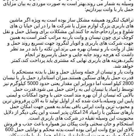
وسیله به شمار می روند.بهتر است به صورت موردی به بیان مزایای
حمل بار با وانت بپردازیم:
ترافیک لنگرود همیشه مشکل ساز بوده است به ویژه اگر ماشین
های باربری بزرگ لوازم منزل یا شرکت ها را در این خیابا ن های
شلوغ و پرازدحام،جابه جا کنند.این مشکلات برای وسایل حمل و نقل
کوچک تری چون نیسان و وانت بار،به مراتب کمتر است.به همین
جهت شرکت های باربری و اتوبار لنگرود جهت تسریع روند حمل و
نقل از وانت بار و نیسان بهره می برند.این نکته را باید در مد نظر
داشت که هرچه روند جابه جایی و حمل بارسریع تر انجام
بگیرد،هزینه های باربری نهایی که مشتری باید پرداخت کند،کمتر
خواهد شد.
وانت بار و نیسان از جمله وسایل حمل و نقل با بدنه مستحکم با
قدرت حمل بارهای سنگین هستند.میزان استاندارد حمل بار با نیسان
2800 کیلو است اما دوبرابر این مقدار یعنی حدود 5000 کیلوگرم نیز
توسط زامیاد یا نیسان آبی به راحتی حمل می شود.قدرت حمل
بالایی که نیسان از آن بهره مند است حتی با وجود امکانات و ایمنی
پایین این وسیله،باعث شده که از اوایل تولید تا به الان پرفروش ترین
و محبوب ترین وانت ایرانی باقی بماند.به همین جهت امکان حمل
بارهای سنگین با زامیاد 24 امکان پذیر است و این یکی دیگر از دلایل
محبوبیت این وسیله نقیله در شرکت های باربری است.
استحکام و جان سختی وانت پیکان نیز همواره باعث جذب و فروش
بالای این نوع وانت ایرانی بوده است.بدنه محکم و توانایی حمل 600
کیلوگرم بار به صورت استاندارد،از مزایای حمل بار با وانت پیکان