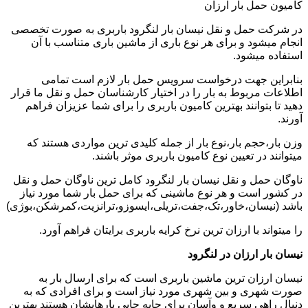
کامیون حمل بار ارزان
در شرکت حمل و نقل نیسان بار لنگرود باربری به صورت تخصصی
انجام میشود و برای هر نوع باری از ماشین باری متناسب با آن
استفاده میشود.
بنابراین جهت درخواست سرویس حمل بار لازم است تمامی
اطلاعات مربوط به بار را در اختیار کارشناسان حمل و نقل ما قرار
دهید تا بتوانند بهترین کامیون باربری را برای شما عزیزان فراهم
آورند.
وزن بار،حجم بار،نوع بار از جمله کلیدی ترین مواردی هستند که
میتوانند در تعیین نوع کامیون باربری موثر باشند.
ناوگان حمل و نقل نیسان بار لنگرود کامل ترین ناوگان حمل و نقل
در کشور است و هر نوع ماشینی که برای حمل بار شما مورد نیاز
باشد (نیسان،خاور،تک،جفت،تریلی،ایسوزو،ترانزیت،کمرشکن،بوژی)
را میتواند با ارزان ترین نرخ کرایه باربری برایتان فراهم آورد.
نیسان بار ارزان در لنگرود
نیسان ارزان ترین ماشین باربری است که برای ارسال بار به
صورت شهری و بین شهری مورد نیاز است و برای افرادی که به
دنبال راهی سریع و وآسان برای جابه جایی بارهایشان هستند بهترین