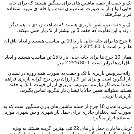
تک و جفت از جمله ماشین های برای سنگین هستند که برای جابه
جایی انواع بار به صورت بسته بندی شده و یا فله ای مورد استفاده
قرار میگرفتند.
تک و جفت دوماشین باربری هستند که شباهت زیادی به هم دیگر
دارند با این تفاوت که جفت 5 تن بیشتر از تک بار حمل میکند.
6 چرخ ها برای جابه جایی بار تا 10 تن مناسب هستند و ابعاد اتاق آن
ها برابر است با: 5.80*2.20 متر
همان 10 چرخ ها برای جابه جایی بار تا 15 تن مناسب هستند و ابعاد
اتاق آن ها برابر است با: 6.80*2.25 متر
ارائه سرویس باربری با تک و جفت به صورت همه روزه در نیسان
بار لنگرود است و برای این کار ارزان ترین نرخ کرایه باربری فراهم
شده است،اگر نیازمند سرویس باربری ارزان قیمت با تک و جفت
هستید،میتوانید همین حالا با نیسان بار لنگرود تماس بگیرید.
باربری با تریلی
تریلی یا همان 18 چرخ از جمله ماشین های باری سنگین است که به
صورت کفی،بغلدار،چادری برای حمل بار شهری و بین شهری مورد
استفاده قرار میگیرد.
تریلی ها باری حمل بار های 22 تنی بهترین گزینه هستند به ویژه
بارهایی که ابعاد بزرگی دارند را بهتر است با تریلی ها حمل کرد چرا