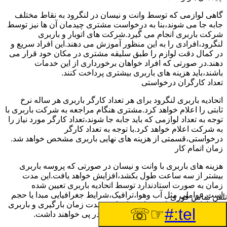
گاهی لوازمی که توسط وانت و نیسان در لنگرود به نقاط مختلف
جابه جا می شوند،بنا به درخواست مشتری چیدمان آن ها نیز توسط
شرکت باربری انجام می گیرد.شرکت های اتوبار و باربری
لنگرود،افرادی را به این منظور آموزش می دهند.این افراد سریع و
در کمال دقت لوازم را طبق سلیقه مشتری در مکان خود قرار می
دهند.در صورتی که افراد خواهان برخورداری از این خدمات
باشند،باید هزینه های باربری بیشتری پرداخت کنند.
تعداد کارگران درخواستی
اتحادیه باربری لنگرود برای هر تعداد کارگر باربری هر ساله نرخ
ثابتی را اعلام خواهد کرد.مشتری هنگام مراجعه به شرکت باربری با
توجه به تعداد لوازمی که باید جابه جا شوند،تعداد کارگر مورد نیاز را
به شرکت اعلام خواهد کرد.با توجه به تعداد کارگر
درخواستی،قسمتی از هزینه های نهایی باربری مشخص خواهد شد.
زمان اتمام کار
هزینه های باربری با وانت و نیسان در صورتی که پروسه باربری
بیشتر از سه ساعت طول بکشد،افزایش خواهد یافت.این مدت
زمان به صورت استادندارد توسط اتحادیه باربری تعیین شده
است.عواملی مثل آب وهوا،ترافیک،شرایط جغرافیایی مبدا یا حجم
تلفن تماس فوری
زیاد لوازم ممکن است باعث افزایش مدت زمان بارگیری و باربری
☞☏
tel:#
شوند که افزایش هزینه های باربری را در پی خواهند داشت.
تعداد طبقات ساختمان مبدا و مقصد