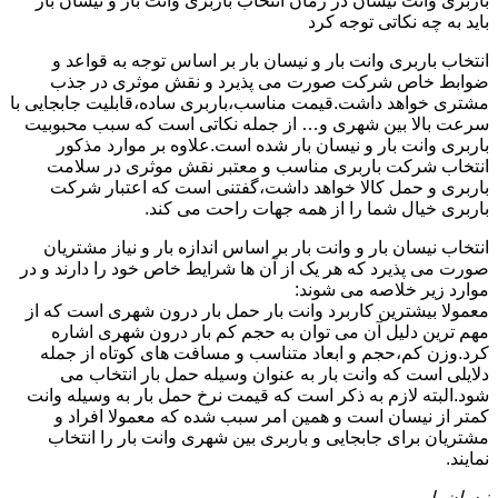
باربری وانت نیسان در زمان انتخاب باربری وانت بار و نیسان بار
باید به چه نکاتی توجه کرد
انتخاب باربری وانت بار و نیسان بار بر اساس توجه به قواعد و
ضوابط خاص شرکت صورت می پذیرد و نقش موثری در جذب
مشتری خواهد داشت.قیمت مناسب،باربری ساده،قابلیت جابجایی با
سرعت بالا بین شهری و… از جمله نکاتی است که سبب محبوبیت
باربری وانت بار و نیسان بار شده است.علاوه بر موارد مذکور
انتخاب شرکت باربری مناسب و معتبر نقش موثری در سلامت
باربری و حمل کالا خواهد داشت،گفتنی است که اعتبار شرکت
باربری خیال شما را از همه جهات راحت می کند.
انتخاب نیسان بار و وانت بار بر اساس اندازه بار و نیاز مشتریان
صورت می پذیرد که هر یک از آن ها شرایط خاص خود را دارند و در
موارد زیر خلاصه می شوند:
معمولا بیشترین کاربرد وانت بار حمل بار درون شهری است که از
مهم ترین دلیل آن می توان به حجم کم بار درون شهری اشاره
کرد.وزن کم،حجم و ابعاد متناسب و مسافت های کوتاه از جمله
دلایلی است که وانت بار به عنوان وسیله حمل بار انتخاب می
شود.البته لازم به ذکر است که قیمت نرخ حمل بار به وسیله وانت
کمتر از نیسان است و همین امر سبب شده که معمولا افراد و
مشتریان برای جابجایی و باربری بین شهری وانت بار را انتخاب
نمایند.
نیسان بار