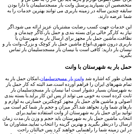
متخصصین آن بسپارید.پرسنل وانت بار مسجدسلیمان با دارا بودن
سابقه چندین ساله در زمینه باربری می توانند بهترین خدمات را به
شما عرضه دارند.
این خدمات جهت کسب رضایت مشتریان عزیز ارائه می شود.اگر
نیاز به کارگر خالی برای بسته بندی و حمل بار،کاگر چیدمان و
نظافت،ماشین حمل بار مجهز برای ارسال بار به شهرستان یا
باربری درون شهری،انواع ماشین حمل بار کوچک و بزرگ،وانت بار و
نیسان بار دارید: کافی است با نیسان بار مسجدسلیمان بار تماس
بگیرید.
حمل بار به شهرستان با وانت
همان طور که اشاره شد
وانت بار مسجدسلیمان
،امکان حمل بار به
تمام شهرهای ایران را فراهم آورده است.صد البته که کار حمل بار
به شهرستان بسیار دشوار است اما نیسان بار مسجدسلیمان بار
ثابت کرده است به خوبی می تواند از پس این کار برآید.با بسته بندی
اصولی و ماشین های حمل بار مجهز کوچکترین خسارتی به لوازم و
بارهای شما وارد نخواهد شد.اگر میزان و حجم بار شما کم است می
توانید برای حمل بار به شهرستان از وانت استفاده نمایید.برای
انتخاب ماشین حمل بار به شهرستان باید حجم و وزن بار،مدت زمان
ارسال را درنظر بگیرید و بهترین گزینه را انتخاب نمایید.مشاوران ما
در این زمینه شما را راهنمایی خواهند کرد پس خیالتان راحت