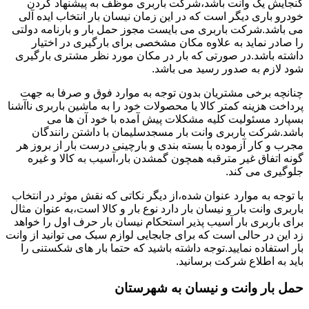
گنجایش یک وانت باشد،شرکت باربری موظف به پیشنهاد کردن
خودرو باری دیگر است که در این زمان نیسان بار انتخاب ایده آلی
می باشد.شرکت باربری می بایست مجوز حمل بار و بارنامه دولتی
را صادر نماید به علاوه مکان مشخصی برای بارگیری در اختیار
داشته باشد.در صورتی که بار در مکان مورد نظر مشتری بارگیری
شود لازم به صدور رسید می باشد.
چنانچه برخی مشتریان بدون توجه به موارد فوق و صرفا به جهت
پرداخت هزینه کمتر کالا یا محصولات خود را به ماشین باربری ناآشنا
بسپارد مسئولیت کلیه مشکلات پیش آمده با خود آن ها می
باشد.شرکت باربری وانت بار مسجدسلیمان با داشتن رانندگان
مجرب و کار آزموده با بسته بندی و بارچینی درست بار از بروز هر
گونه اتفاق غیر مترقبه همچون گمشدن بار،آسیب به کالا و غیره
جلوگیری می کند.
با توجه به موارد عنوان شده،از دیگر نکاتی که نقش موثر در انتخاب
باربری وانت بار و نیسان بار دارد نوع بار و کالا است،به عنوان مثال
برای باربری بار آسیب پذیر استحکام نیسان بار حرف اول را خواهد
زد این در حالی است که برای جابجایی لوازم سبک می توانید از وانت
بار استفاده نمایید.توجه داشته باشید که حتما بار های شکستنی را
باید به اطلاع شرکت برسانید.
حمل بار وانت و نیسان به شهرستان