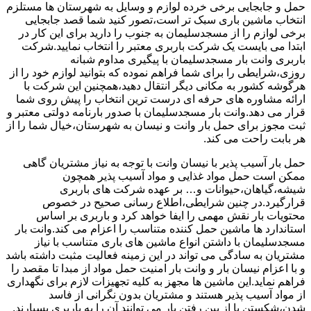
حمل و جابجایی برخی خرده لوازم و وسایل به شهرستان ها مستلزم
انتخاب ماشین باری سبک تر است،تصور کنید شما قصد جابجایی
برخی لوازم را از مسجدسلیمان به جنوب را دارید برای این کار در
ابتدا می بایست یک شرکت باربری معتبر را انتخاب نمایید.شرکت
باربری وانت بار مسجدسلیمان با پیگیری مداوم شبانه
روزی،شرایطی را برای شما فراهم نموده که بتوانید لوازم خود را از
هرگوشه کشور به مکانی دیگر انتقال دهید،همچنین این شرکت با
ارائه مشاوره های حرفه ای درست ترین انتخاب را پیش روی شما
قرار می دهد.وانت بار مسجدسلیمان با صدور بارنامه دولتی معتبر و
ثبت مجوز برای حمل بار وانت و نیسان به شهرستان،خیال شما را از
هر بابت راحت می کند.
حمل بار آسیب پذیر با نیسان وانت با توجه به نیاز مشتریان گاهی
ممکن است حمل مواد غذایی و مواد آسیب پذیر همچون
شیشه،گیاهان،حیوانات و… بر عهده شرکت های باربری
قرارگیرد.در چنین شرایطی،اطلاع رسانی صحیح در خصوص
محتویات بار نقش مهمی را ایفا خواهد کرد و باربری بر اساس
استاندارد ها ماشین حمل کننده متناسب را اعزام می کند.وانت بار
مسجدسلیمان با داشتن انواع ماشین های باری متناسب با نیاز
مشتریان به سادگی می تواند در این زمینه فعالیت مثبت داشته باشد
و با اعزام نیسان بار و وانت بار امنیت حمل مواد از مبدا تا مقصد را
فراهم نماید.این ماشین ها مجهز به کلیه تجهیزات لازم برای نگهداری
از مواد آسیب پذیر هستند و مشتریان بدون نگرانی از فاسد
شدن،شکستن یا از بین رفتن بار می توانند آن را به باربری بسپارند.