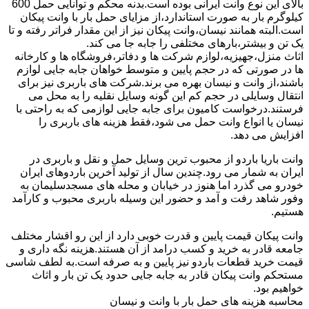
بالای این نوع وانت ایرانی بوده است.بدنه محکم و توانایی حمل 600
کیلوگرم بار به صورت استاندارد،از مزایای حمل بار با وانت پیکان
است.البته همانند نیسان،وانت پیکان نیز از این مقدار فراتر رفته و تا
یک تن و بیشتر،بارهای مختلفی را جابه جا می کند.
اثاث منزل،جهیزیه،لوازم شرکت ها و دفاتر،فروشگاه ها و کارخانه
ها در صورتی که در حجم پایین و متوسط خواهان جابه جایی لوازم
باشند،از وانت و نیسان بهره می برند.شرکت های باربری نیز برای
انتقال وسایلی در حجم کم این گونه وسایل نقلیه را به محل می
فرستند.درخواست کامیون برای جابه جایی لوازمی که به راحتی با
نیسان یا انواع وانت حمل می شود،فقط هزینه های باربری را
افزایش می دهد.
وانت باریا باردو از محبوب ترین وسایل حمل و نقل و باربری در
ایران به شمار می رود.چندین سال از تولید آخرین باردوهای ایران
خودرو می گذرد اما هنوز در خیابان و محله های مسجدسلیمان به
وفور شاهد رفت و آمد و حضور این وسیله باربری محبوب و کارآمد
هستیم.
وانت پیکان قیمت پایین و قدرت خوبی دارد از این رو اقشار مختلف
جامعه قادر به خرید و کسب درامد از آن هستند.هزینه نگه داری و
قیمت خرید قطعات باردو نیز پایین و به صرفه است.به لطف شاسی
مستحکم وانت پیکان قادر به جابه جایی حدود یک تن بار و اثاث
خواهیم بود.
محاسبه هزینه های حمل بار با وانت و نیسان