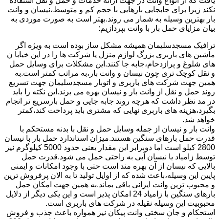
یافت که از انواع وانت در جهت ارائه خدمات و حمل و نقل استفاده
نکند زیرا برای جابجایی بارهایی با حجم کم و متوسط،نیسان و وانت
بار بهترین وسیله به شمار می روند.بهتر است به صورت موردی به
بیان مزایای حمل بار با وانت بپردازیم:
ترافیک مسجدسلیمان همیشه مشکل ساز بوده است به ویژه اگر
ماشین های باربری بزرگ لوازم منزل یا شرکت ها را در این خیابا ن
های شلوغ و پرازدحام،جابه جا کنند.این مشکلات برای وسایل حمل
و نقل کوچک تری چون نیسان و وانت بار،به مراتب کمتر است.به
همین جهت شرکت های باربری و اتوبار مسجدسلیمان جهت تسریع
روند حمل و نقل از وانت بار و نیسان بهره می برند.این نکته را باید
در مد نظر داشت که هرچه روند جابه جایی و حمل بارسریع تر انجام
بگیرد،هزینه های باربری نهایی که مشتری باید پرداخت کند،کمتر
خواهد شد.
وانت بار و نیسان از جمله وسایل حمل و نقل با بدنه مستحکم با
قدرت حمل بارهای سنگین هستند.میزان استاندارد حمل بار با نیسان
2800 کیلو است اما دوبرابر این مقدار یعنی حدود 5000 کیلوگرم نیز
توسط زامیاد یا نیسان آبی به راحتی حمل می شود.قدرت حمل
بالایی که نیسان از آن بهره مند است حتی با وجود امکانات و ایمنی
پایین این وسیله،باعث شده که از اوایل تولید تا به الان پرفروش ترین
و محبوب ترین وانت ایرانی باقی بماند.به همین جهت امکان حمل
بارهای سنگین با زامیاد 24 امکان پذیر است و این یکی دیگر از دلایل
محبوبیت این وسیله نقیله در شرکت های باربری است.
استحکام و جان سختی وانت پیکان نیز همواره باعث جذب و فروش