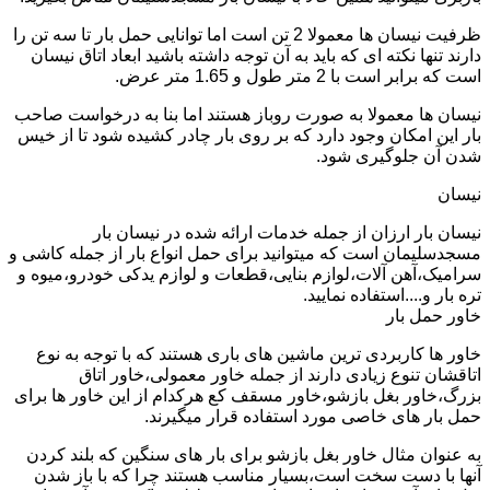
ظرفیت نیسان ها معمولا 2 تن است اما توانایی حمل بار تا سه تن را
دارند تنها نکته ای که باید به آن توجه داشته باشید ابعاد اتاق نیسان
است که برابر است با 2 متر طول و 1.65 متر عرض.
نیسان ها معمولا به صورت روباز هستند اما بنا به درخواست صاحب
بار این امکان وجود دارد که بر روی بار چادر کشیده شود تا از خیس
شدن آن جلوگیری شود.
نیسان
نیسان بار ارزان از جمله خدمات ارائه شده در نیسان بار
مسجدسلیمان است که میتوانید برای حمل انواع بار از جمله کاشی و
سرامیک،آهن آلات،لوازم بنایی،قطعات و لوازم یدکی خودرو،میوه و
تره بار و....استفاده نمایید.
خاور حمل بار
خاور ها کاربردی ترین ماشین های باری هستند که با توجه به نوع
اتاقشان تنوع زیادی دارند از جمله خاور معمولی،خاور اتاق
بزرگ،خاور بغل بازشو،خاور مسقف کع هرکدام از این خاور ها برای
حمل بار های خاصی مورد استفاده قرار میگیرند.
به عنوان مثال خاور بغل بازشو برای بار های سنگین که بلند کردن
آنها با دست سخت است،بسیار مناسب هستند چرا که با باز شدن