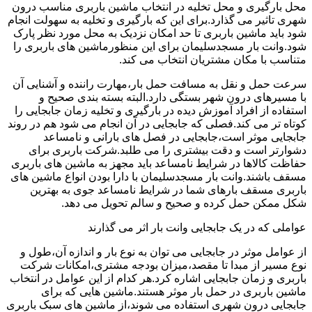
محل بارگیری و محل تخلیه در انتخاب ماشین باربری مناسب درون
شهری تاثیر می گذارد.برای این که بارگیری و تخلیه به سهولت انجام
شود باید ماشین باربری تا حد امکان نزدیک به محل مورد نظر پارک
شود.وانت بار مسجدسلیمان برای این منظورماشین های باربری را
متناسب با مکان مشتریان انتخاب می کند.
سرعت حمل و نقل به مسافت حمل بار،مهارت راننده و آشنایی آن
با مسیرهای درون شهر بستگی دارد.البته بسته بندی صحیح و
استفاده از افراد آموزش دیده در بارگیری و تخلیه زمان جابجایی را
کوتاه تر می کند.فصلی که جابجایی در آن انجام می شود هم در روند
جابجایی موثر است،جابجایی در فصل های بارانی و نامساعد
دشوارتر است و دقت بیشتری را می طلبد.شرکت باربری برای
حفاظت کالاها در شرایط نامساعد باید مجهز به ماشین های باربری
مسقف باشند.وانت بار مسجدسلیمان با دارا بودن انواع ماشین های
باربری مسقف بارهای شما در شرایط نامساعد جوی به بهترین
شکل ممکن حمل کرده و صحیح و سالم تحویل می دهد.
عواملی که در یک جابجایی وانت بار اثر می گذارند
از عوامل موثر در جابجایی می توان به نوع بار و اندازه آن،طول و
نوع مسیر از مبدا تا مقصد،میزان بودجه مشتری،امکانات شرکت
باربری و زمان جابجایی اشاره کرد.هر کدام از این عوامل در انتخاب
ماشین باربری در حمل بار موثر هستند.ماشین هایی که برای
جابجایی درون شهری استفاده می شوند،از ماشین های سبک باربری