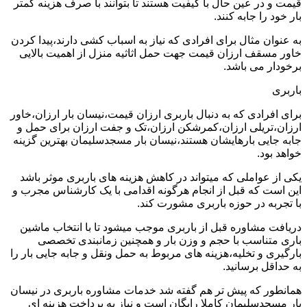
قیمت و در عین حال با کیفیت هستند تا بتوانند با صرف هزینه کمتر
بار خود را جابه کنند.
به عنوان مثال برای افرادی که نیاز به اسباب کشی دارند،پیدا کردن
خاور مسقف ارزان قیمت جهت حمل اثاثیه منزل از اهمیت بالایی
برخودار می باشد.
باربری
برای افرادی که به دنبال باربری ارزان قیمت،نیسان بار ارزان،خاور
ارزان،تریلی ارزان،کمرشکن ارزان،تک و جفت ارزان برای حمل و
جابه جایی بارهایشان هستند،نیسان بار مسجدسلیمان بهترین گزینه
خواهد بود.
یکی از عواملی که میتواند در کاهش هزینه های باربری موثر باشد
این است که قبل از انجام هرگونه اقدامی با یک کارشناس مجرب و
با تجربه در حوزه باربری مشورت کند.
دریافت مشاوره قبل از باربری موجب میشود تا با انتخاب ماشین
باری متناسب با حجم و وزن بار و همچنین زمانبندی تخصصی
بارگیری و تخلیه،هزینه های مربوط به حمل ونقل و جابه جایی بار را
به حداقل برسانید.
همانطور که پیش تر هم گفته شد خدمات مشاوره باربری در نیسان
بار مسجدسلیمان کاملا رایگان است و نیاز به پرداخت هزینه ای