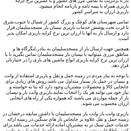
بار با ترانزیت به تمامی مرز های کشور و با کمترین نرخ کرایه
باربری همراه با بیمه نامه و بارنامه انجام میشود.
باربری ارزان به سراسر کشور
تمامی شهرستان های کوچک و بزرگ کشور از شمال تا جنوب،شرق
تا غرب تحت پوشش خدمات باربری نیسان بار مسجدسلیمان قرار
دارد و ارسال بار به آنها با ارزان ترین نرخ کرایه باربری امکان پذیر
است.
همچنین جهت ارسال بار از مسجدسلیمان به بنادر،لنگرگاه ها و
مناطق مرزی میتوانید با نیسان بار مسجدسلیمان تماس بگیرید تا با
ارزان ترین نرخ کرایه باربری انواع ماشین های باری را در ختیارتان
قرار دهد.
با توجه به نیاز مردم در زمینه حمل و نقل و باربری استفاده از وانت
و نیسان در حمل بار بسیار متداول می باشد.روش های زیادی برای
جابجایی کالا و محصولات مشتریان وجود دارد که بنا به خواسته و
نیاز خود می توانند هر یک را انتخاب نمایند.باربری وانت بار و نیسان
بار از جمله مواردی می باشند که همواره یکی از راه های انتخابی
ارزان محسوب می شوند.
باربری وانت بار وانت بار مسجدسلیمان با داشتن سابقه درخشان در
زمینه حمل و نقل علاوه بر جابجایی بار های سنگین،در زمینه ارائه
خدمات حمل سبک تر به مشتریان آماده ارائه خدمات می باشد.برای
کسب اطلاعات بیشتر در زمینه آشنایی با اصول اولیه باربری وانت