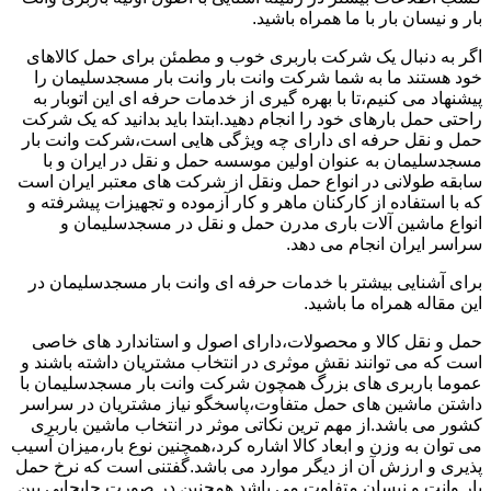
بار و نیسان بار با ما همراه باشید.
اگر به دنبال یک شرکت باربری خوب و مطمئن برای حمل کالاهای
خود هستند ما به شما شرکت وانت بار وانت بار مسجدسلیمان را
پیشنهاد می کنیم،تا با بهره گیری از خدمات حرفه ای این اتوبار به
راحتی حمل بارهای خود را انجام دهید.ابتدا باید بدانید که یک شرکت
حمل و نقل حرفه ای دارای چه ویژگی هایی است،شرکت وانت بار
مسجدسلیمان به عنوان اولین موسسه حمل و نقل در ایران و با
سابقه طولانی در انواع حمل ونقل از شرکت های معتبر ایران است
که با استفاده از کارکنان ماهر و کار آزموده و تجهیزات پیشرفته و
انواع ماشین آلات باری مدرن حمل و نقل در مسجدسلیمان و
سراسر ایران انجام می دهد.
برای آشنایی بیشتر با خدمات حرفه ای وانت بار مسجدسلیمان در
این مقاله همراه ما باشید.
حمل و نقل کالا و محصولات،دارای اصول و استاندارد های خاصی
است که می توانند نقش موثری در انتخاب مشتریان داشته باشند و
عموما باربری های بزرگ همچون شرکت وانت بار مسجدسلیمان با
داشتن ماشین های حمل متفاوت،پاسخگو نیاز مشتریان در سراسر
کشور می باشد.از مهم ترین نکاتی موثر در انتخاب ماشین باربری
می توان به وزن و ابعاد کالا اشاره کرد،همچنین نوع بار،میزان آسیب
پذیری و ارزش آن از دیگر موارد می باشد.گفتنی است که نرخ حمل
بار وانت و نیسان متفاوت می باشد همچنین در صورت جابجایی بین