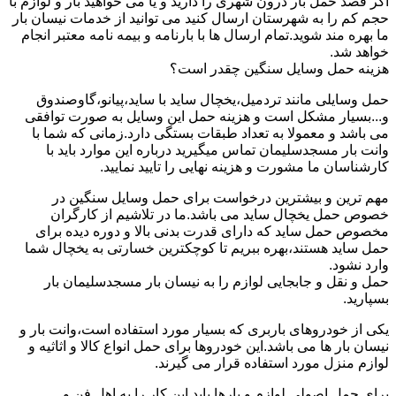
اگر قصد حمل بار درون شهری را دارید و یا می خواهید بار و لوازم با
حجم کم را به شهرستان ارسال کنید می توانید از خدمات نیسان بار
ما بهره مند شوید.تمام ارسال ها با بارنامه و بیمه نامه معتبر انجام
خواهد شد.
هزینه حمل وسایل سنگین چقدر است؟
حمل وسایلی مانند تردمیل،یخچال ساید با ساید،پیانو،گاوصندوق
و...بسیار مشکل است و هزینه حمل این وسایل به صورت توافقی
می باشد و معمولا به تعداد طبقات بستگی دارد.زمانی که شما با
وانت بار مسجدسلیمان تماس میگیرید درباره این موارد باید با
کارشناسان ما مشورت و هزینه نهایی را تایید نمایید.
مهم ترین و بیشترین درخواست برای حمل وسایل سنگین در
خصوص حمل یخچال ساید می باشد.ما در تلاشیم از کارگران
مخصوص حمل ساید که دارای قدرت بدنی بالا و دوره دیده برای
حمل ساید هستند،بهره ببریم تا کوچکترین خسارتی به یخچال شما
وارد نشود.
حمل و نقل و جابجایی لوازم را به نیسان بار مسجدسلیمان بار
بسپارید.
یکی از خودروهای باربری که بسیار مورد استفاده است،وانت بار و
نیسان بار ها می باشد.این خودروها برای حمل انواع کالا و اثاثیه و
لوازم منزل مورد استفاده قرار می گیرند.
برای حمل اصولی لوازم و بارها باید این کار را به اهل فن و