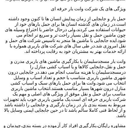
ویژگی های یک شرکت وانت بار حرفه ای
حمل بار و جابجایی از زمان پیدایش انسان ها تا کنون وجود داشته
است.در زمان های گذشته انسان ها برای حمل بارهای خود از
حیوانات استفاده می کردند،ولی درحال حاضر با اختراع وسیله های
چون ماشین حمل و نقل بسیار راحت تر و سریع تر انجام می
شود.ایده جابجایی با ماشین ها منجر به تاسیس شرکت های حمل و
نقل امروزی شد.در طی سال های شرکت های باربری همواره با
ارائه خدمات بهتر به مشتریان خود به رقابت پرداخته اند.
وانت بار مسجدسلیمان با بکارگیری ماشین های باربری مدرن و
حمل و نقل،جابجایی کالاها و یا اسباب کشی منازل را
درمسجدسلیمان با هزینه مناسب انجام می دهد.در جابجایی درون
شهری ماشین باربری متناسب با حجم و تعداد اسباب و وسایل
انتخاب می شود.وانت ها برای حمل بارهای سبک و اسباب کشی
منازل درون شهرها بسیار مناسب هستند.انتخاب ماشین باربری
مناسب برای حمل و نقل موفق از ویژگی های اصلی و مهم یک
شرکت باربری حرفه ای است.یک ماشین باربری خوب باید تجهیزات
مربوط به بسته بندی بار در زمان بارگیری و جابجایی را داشته باشد
و از لحاظ فنی کاملا سالم باشد تا در حین جابجایی ایمنی وسایل بالا
باشد.
مشاوره رایگان،بکارگیری افراد کار آزموده در بسته بندی،چیدمان و