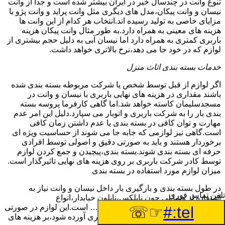
تنوع وانت در چندسال خیر در ایران بیشتر شده است و جدا از وانت
نیسان و وانت پیکان،مدل های دیگری مثل وانت پراید و وانت پژو با
مزایای خاصی به تولید رسیده اند.انتخاب هر کدام از این وانت ها
هزینه های معینی به همراه دارد.به طور مثال وانت پیکان هزینه
باربری کمتری به همراه دارد اما نیسان آبی به دلیل حجم بیشتری از
لوازم که در خود جا می دهد،نرخ بالاتری خواهد داشت.
خدمات بسته بندی اثاث منزل
اگر لوازم از قبل توسط شخص یا شرکت مربوطه بسته بندی شده
باشند مقداری در هزینه های نهایی باربری با نیسان و وانت در
مسجدسلیمان کاسته خواهد شد.اما گاهی کارفرما پروسه بسته
بندی بار را به شرکت باربری و اتوبار می سپارد.دلیل این امر عدم
مهارت و توان کافی در بسته بندی یا عدم داشتن زمان کافی
است.گاهی نیز لوازمی که جابه جا می شوند از حساسیت ویژه ای
برخوردار هستند و باید به صورتی دقیق و اصولی توسط افرادی
حرفه ای بسته بندی شوند.بسته بندی،پیچیدن و جمع کردن لوازم
توسط کادر شرکت باربری بر روی هزینه های نهایی تاثیرگذار است.
میزان لوازم مورد استفاده در بسته بندی
در طول بسته بندی و بارگیری بار داخل نیسان و وانت نیاز به
تلفن تماس فوری
استفاده از وسایلی چون نایلکس،نایلون حبابدار،انواع
فوم،طناب،استرچ رپ،کارتن،چسپ و … است.این لوازم در صورتی
☞☏
tel:#
که توسط شرکت باربری به محل بارگیری آورده شود،بر هزینه های