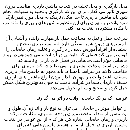
محل بارگیری و محل تخلیه در انتخاب ماشین باربری مناسب درون
شهری تاثیر می گذارد.برای این که بارگیری و تخلیه به سهولت انجام
شود باید ماشین باربری تا حد امکان نزدیک به محل مورد نظر پارک
شود.وانت بار مهران برای این منظورماشین های باربری را متناسب
با مکان مشتریان انتخاب می کند.
سرعت حمل و نقل به مسافت حمل بار،مهارت راننده و آشنایی آن
با مسیرهای درون شهر بستگی دارد.البته بسته بندی صحیح و
استفاده از افراد آموزش دیده در بارگیری و تخلیه زمان جابجایی را
کوتاه تر می کند.فصلی که جابجایی در آن انجام می شود هم در روند
جابجایی موثر است،جابجایی در فصل های بارانی و نامساعد
دشوارتر است و دقت بیشتری را می طلبد.شرکت باربری برای
حفاظت کالاها در شرایط نامساعد باید مجهز به ماشین های باربری
مسقف باشند.وانت بار مهران با دارا بودن انواع ماشین های باربری
مسقف بارهای شما در شرایط نامساعد جوی به بهترین شکل ممکن
حمل کرده و صحیح و سالم تحویل می دهد.
عواملی که در یک جابجایی وانت بار اثر می گذارند
از عوامل موثر در جابجایی می توان به نوع بار و اندازه آن،طول و
نوع مسیر از مبدا تا مقصد،میزان بودجه مشتری،امکانات شرکت
باربری و زمان جابجایی اشاره کرد.هر کدام از این عوامل در انتخاب
ماشین باربری در حمل بار موثر هستند.ماشین هایی که برای