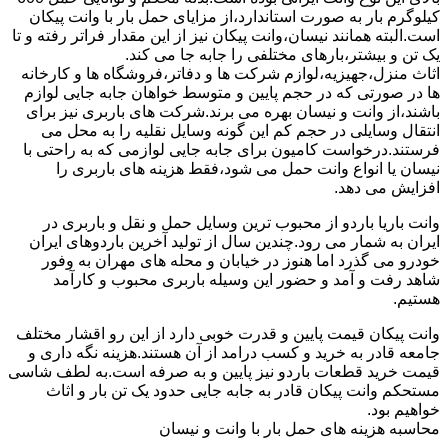
کیلوگرم بار به صورت استاندارد،از مزایای حمل بار با وانت پیکان
است.البته همانند نیسان،وانت پیکان نیز از این مقدار فراتر رفته و تا
یک تن و بیشتر،بارهای مختلفی را جابه جا می کند.
اثاث منزل،جهیزیه،لوازم شرکت ها و دفاتر،فروشگاه ها و کارخانه
ها در صورتی که در حجم پایین و متوسط خواهان جابه جایی لوازم
باشند،از وانت و نیسان بهره می برند.شرکت های باربری نیز برای
انتقال وسایلی در حجم کم این گونه وسایل نقلیه را به محل می
فرستند.درخواست کامیون برای جابه جایی لوازمی که به راحتی با
نیسان یا انواع وانت حمل می شود،فقط هزینه های باربری را
افزایش می دهد.
وانت باریا باردو از محبوب ترین وسایل حمل و نقل و باربری در
ایران به شمار می رود.چندین سال از تولید آخرین باردوهای ایران
خودرو می گذرد اما هنوز در خیابان و محله های مهران به وفور
شاهد رفت و آمد و حضور این وسیله باربری محبوب و کارآمد
هستیم.
وانت پیکان قیمت پایین و قدرت خوبی دارد از این رو اقشار مختلف
جامعه قادر به خرید و کسب درامد از آن هستند.هزینه نگه داری و
قیمت خرید قطعات باردو نیز پایین و به صرفه است.به لطف شاسی
مستحکم وانت پیکان قادر به جابه جایی حدود یک تن بار و اثاث
خواهیم بود.
محاسبه هزینه های حمل بار با وانت و نیسان