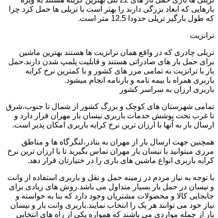
بارهایی که ابعاد بزرگی دارند را بهتر است با تریلی ها حمل کرد چرا
که طول بارگیر تریلی حدودا 12.5 متر است.
ترانزیت
تریلی چادری که در واقع همان ترانزیت ها هستند بهترین ماشین
برای حمل بار های صادراتی هستند و قابلیت پلمپ شدن دارند.حمل
بار با ترانزیت به تمامی مرز های کشور و با کمترین نرخ کرایه
باربری همراه با بیمه نامه و بارنامه انجام میشود.
باربری ارزان به سراسر کشور
تمامی شهرستان های کوچک و بزرگ کشور از شمال تا جنوب،شرق
تا غرب تحت پوشش خدمات باربری نیسان بار مهران قرار دارد و
ارسال بار به آنها با ارزان ترین نرخ کرایه باربری امکان پذیر است.
همچنین جهت ارسال بار از مهران به بنادر،لنگرگاه ها و مناطق
مرزی میتوانید با نیسان بار مهران تماس بگیرید تا با ارزان ترین نرخ
کرایه باربری انواع ماشین های باری را در ختیارتان قرار دهد.
با توجه به نیاز مردم در زمینه حمل و نقل و باربری استفاده از وانت
و نیسان در حمل بار بسیار متداول می باشد.روش های زیادی برای
جابجایی کالا و محصولات مشتریان وجود دارد که بنا به خواسته و
نیاز خود می توانند هر یک را انتخاب نمایند.باربری وانت بار و نیسان
بار از جمله مواردی می باشند که همواره یکی از راه های انتخابی