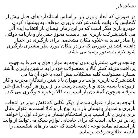
نیسان بار
در صورتی که ابعاد و وزن بار بر اساس استاندارد های حمل بیش از
گنجایش یک وانت باشد،شرکت باربری موظف به پیشنهاد کردن
خودرو باری دیگر است که در این زمان نیسان بار انتخاب ایده آلی
می باشد.شرکت باربری می بایست مجوز حمل بار و بارنامه دولتی
را صادر نماید به علاوه مکان مشخصی برای بارگیری در اختیار
داشته باشد.در صورتی که بار در مکان مورد نظر مشتری بارگیری
شود لازم به صدور رسید می باشد.
چنانچه برخی مشتریان بدون توجه به موارد فوق و صرفا به جهت
پرداخت هزینه کمتر کالا یا محصولات خود را به ماشین باربری ناآشنا
بسپارد مسئولیت کلیه مشکلات پیش آمده با خود آن ها می
باشد.شرکت باربری وانت بار مهران با داشتن رانندگان مجرب و کار
آزموده با بسته بندی و بارچینی درست بار از بروز هر گونه اتفاق غیر
مترقبه همچون گمشدن بار،آسیب به کالا و غیره جلوگیری می کند.
با توجه به موارد عنوان شده،از دیگر نکاتی که نقش موثر در انتخاب
باربری وانت بار و نیسان بار دارد نوع بار و کالا است،به عنوان مثال
برای باربری بار آسیب پذیر استحکام نیسان بار حرف اول را خواهد
زد این در حالی است که برای جابجایی لوازم سبک می توانید از وانت
بار استفاده نمایید.توجه داشته باشید که حتما بار های شکستنی را
باید به اطلاع شرکت برسانید.