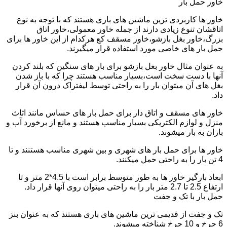
خاور حمل بار
خاور ها کاربردی ترین ماشین های باری هستند که با توجه به نوع
اتاقشان تنوع زیادی دارند از جمله خاور معمولی،خاور اتاق
بزرگ،خاور بغل بازشو،خاور مسقف کع هرکدام از این خاور ها برای
حمل بار های خاصی مورد استفاده قرار میگیرند.
به عنوان مثال خاور بغل بازشو برای بار های سنگین که بلند کردن
آنها با دست سخت است،بسیار مناسب هستند چرا که با باز شدن
بغل های آن میتوان بار را به راحتی توسط لیفتراک درون آن قرار
داد.
خاور های مسقف و اتاق دار برای حمل بار های حساس مانند اثاث
منزل و لوازم الکتریکی بسیار مناسب هستند و مانع از برخورد آب و
باران به بار میشوند.
خاور ها برای حمل بار های شهری و بین شهری مناسب هستنند و تا
4 تن بار را به راحتی حمل میکنند.
ابعاد بارگیر خاور ها به طور متوسط برابر است با 4.5*2 متر و تا
ارتفاع 2.5 تا 2.7 متر بار را به راحتی میتوان روی آنها قرار داد.
حمل بار با تک و جفت
تک و جفت از قدیمی ترین ماشین های باری هستند که به عنوان بنز
6 چرخ و 10 چرخ شناخته میشوند.