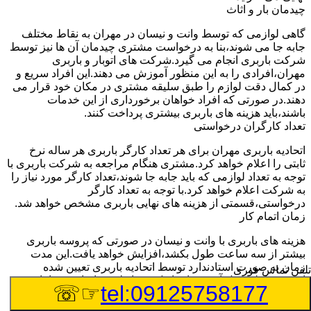
چیدمان بار و اثاث
گاهی لوازمی که توسط وانت و نیسان در مهران به نقاط مختلف
جابه جا می شوند،بنا به درخواست مشتری چیدمان آن ها نیز توسط
شرکت باربری انجام می گیرد.شرکت های اتوبار و باربری
مهران،افرادی را به این منظور آموزش می دهند.این افراد سریع و
در کمال دقت لوازم را طبق سلیقه مشتری در مکان خود قرار می
دهند.در صورتی که افراد خواهان برخورداری از این خدمات
باشند،باید هزینه های باربری بیشتری پرداخت کنند.
تعداد کارگران درخواستی
اتحادیه باربری مهران برای هر تعداد کارگر باربری هر ساله نرخ
ثابتی را اعلام خواهد کرد.مشتری هنگام مراجعه به شرکت باربری با
توجه به تعداد لوازمی که باید جابه جا شوند،تعداد کارگر مورد نیاز را
به شرکت اعلام خواهد کرد.با توجه به تعداد کارگر
درخواستی،قسمتی از هزینه های نهایی باربری مشخص خواهد شد.
زمان اتمام کار
هزینه های باربری با وانت و نیسان در صورتی که پروسه باربری
بیشتر از سه ساعت طول بکشد،افزایش خواهد یافت.این مدت
زمان به صورت استادندارد توسط اتحادیه باربری تعیین شده
تلفن تماس فوری
است.عواملی مثل آب وهوا،ترافیک،شرایط جغرافیایی مبدا یا حجم
☞☏
tel:09125758177
زیاد لوازم ممکن است باعث افزایش مدت زمان بارگیری و باربری
شوند که افزایش هزینه های باربری را در پی خواهند داشت.