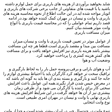
شاید بخواهید برآوردی از هزینه های باربری برای حمل لوازم داشته
باشید یا با قیمت های متفاوتی از جانب برخی شرکت های باربری و
اتوبار مواجه شده اید.در این حالت اطلاع از نحوه محاسبه هزینه های
باربری با وانت و نیسان در مهران کمک کننده خواهد بود.در ادامه
قصد داریم تمام عواملی را که در محاسبه قیمت باربری با انواع
وانت موثر هستند،بیان کنیم.
میزان مسافت باربری
از عوامل موثر در تعیین قیمت باربری با وانت و نیسان،میزان
مسافت بین مبدا و مقصد باربری است.قطعا هر چه این مسافت
بیشتر باشد هزینه باربری نیز افزایش خواهد یافت و برای مسافت
های کمتر هزینه کمتری را پرداخت خواهید کرد.
وضعیت آب و هوا
آب و هوای بارانی و برفی،پروسه حمل بار را به لحاظ بارگیری و
ترافیک سخت تر خواهد کرد.کارگران باید با احتیاط بیشتری لوازم را
جابه جا کنند و بارگیری و بسته بندی آن ها باید به گونه ای باشد که
در معرض خیس شدن قرار نگیرند.همه این عوامل باعث افزایش
سختی کار برای راننده یا کارگران می شود و از طرفی زمان
بیشتری نیز از آن ها خواهد گرفت.در این شرایط افزایش هزینه های
باربری نهایی با وانت و نیسان در مهران امری طبیعی است.
نوع وانت انتخابی
تنوع وانت در چندسال خیر در ایران بیشتر شده است و جدا از وانت