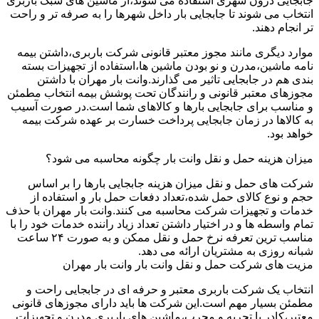
جابجایی درون شهری استفاده می شوند،از ماشین های سبک باربری
انتخاب می شوند تا جابجایی بار داخل شهرها را به صرفه تر و راحت
تر انجام دهند.
موارد دیگری مانند مجوز معتبر قانونی شرکت باربری،داشتن بیمه
نامه ماشین،مدرن و نو بودن ماشین ها،استفاده از تجهیزات بسته
بندی هم در جابجایی تاثیر می گذارند.وانت بار مهران با داشتن
مجوزهای معتبر قانونی و رانندگان تحت پوشش بیمه انتخاب مطمئن
و مناسب برای جابجایی بارها و کالاهای شما است.در صورت آسیب
به کالاها در زمان جابجایی پرداخت خسارت بر عهده شرکت بیمه
خواهد بود.
میزان هزینه حمل و نقل وانت بار چگونه محاسبه می شود؟
شرکت های حمل و نقل میزان هزینه جابجایی بارها را بر اساس
حجم و نوع کالای حمل شده،تعداد دفعات حمل بار و استفاده از
خدمات و تجهیزات شرکت محاسبه می کنند.وانت بار مهران با حذف
تمام واسطه ها و در اختیار داشتن تعداد زیاد راننده خدمات خود را با
مناسب ترین تعرفه نرخ حمل و نقل ممکن و به صورت ۲۴ ساعت
شبانه روزی به مشتریان ارائه می دهد.
مزیت های شرکت حمل و نقل وانت بار وانت بار مهران
انتخاب یک شرکت باربری معتبر و حرفه ای در جابجایی راحت و
مطمئن بسیار مهم است.این شرکت ها باید دارای مجوزهای قانونی
معتبر،کادر با تجربه و مجرب،ماشین های باربری مدرن و تجهیزات