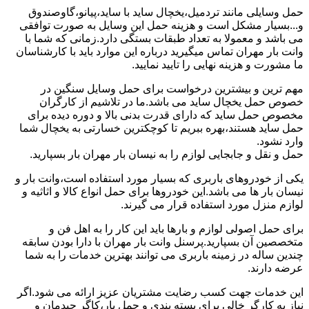
حمل وسایلی مانند تردمیل،یخچال ساید با ساید،پیانو،گاوصندوق
و...بسیار مشکل است و هزینه حمل این وسایل به صورت توافقی
می باشد و معمولا به تعداد طبقات بستگی دارد.زمانی که شما با
وانت بار مهران تماس میگیرید درباره این موارد باید با کارشناسان
ما مشورت و هزینه نهایی را تایید نمایید.
مهم ترین و بیشترین درخواست برای حمل وسایل سنگین در
خصوص حمل یخچال ساید می باشد.ما در تلاشیم از کارگران
مخصوص حمل ساید که دارای قدرت بدنی بالا و دوره دیده برای
حمل ساید هستند،بهره ببریم تا کوچکترین خسارتی به یخچال شما
وارد نشود.
حمل و نقل و جابجایی لوازم را به نیسان بار مهران بار بسپارید.
یکی از خودروهای باربری که بسیار مورد استفاده است،وانت بار و
نیسان بار ها می باشد.این خودروها برای حمل انواع کالا و اثاثیه و
لوازم منزل مورد استفاده قرار می گیرند.
برای حمل اصولی لوازم و بارها باید این کار را به اهل فن و
متخصصین آن بسپارید.پرسنل وانت بار مهران با دارا بودن سابقه
چندین ساله در زمینه باربری می توانند بهترین خدمات را به شما
عرضه دارند.
این خدمات جهت کسب رضایت مشتریان عزیز ارائه می شود.اگر
نیاز به کارگر خالی برای بسته بندی و حمل بار،کاگر چیدمان و