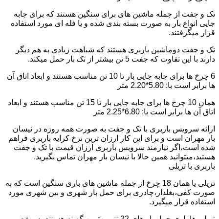
تک و جفت از جمله ماشین های برای سنگین هستند که برای جابه
جایی انواع بار به صورت بسته بندی شده و یا فله ای مورد استفاده
قرار میگرفتند.
تک و جفت دوماشین باربری هستند که شباهت زیادی به هم دیگر
دارند با این تفاوت که جفت 5 تن بیشتر از تک بار حمل میکند.
6 چرخ ها برای جابه جایی بار تا 10 تن مناسب هستند و ابعاد اتاق آن
ها برابر است با: 5.80*2.20 متر
همان 10 چرخ ها برای جابه جایی بار تا 15 تن مناسب هستند و ابعاد
اتاق آن ها برابر است با: 6.80*2.25 متر
ارائه سرویس باربری با تک و جفت به صورت همه روزه در نیسان
بار مهران است و برای این کار ارزان ترین نرخ کرایه باربری فراهم
شده است،اگر نیازمند سرویس باربری ارزان قیمت با تک و جفت
هستید،میتوانید همین حالا با نیسان بار مهران تماس بگیرید.
باربری با تریلی
تریلی یا همان 18 چرخ از جمله ماشین های باری سنگین است که به
صورت کفی،بغلدار،چادری برای حمل بار شهری و بین شهری مورد
استفاده قرار میگیرد.
تریلی ها باری حمل بار های 22 تنی بهترین گزینه هستند به ویژه