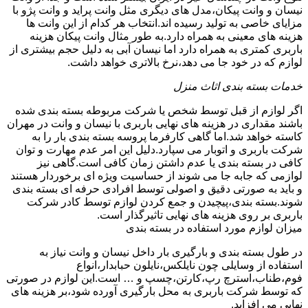
نیسان و وانت پیکان،مدل های دیگری مثل وانت پراید و وانت پژو با
مزایای خاصی به تولید رسیده اند.انتخاب هر کدام از این وانت ها
هزینه های معینی به همراه دارد.به طور مثال وانت پیکان هزینه
باربری کمتری به همراه دارد اما نیسان آبی به دلیل حجم بیشتری از
لوازم که در خود جا می دهد،نرخ بالاتری خواهد داشت.
خدمات بسته بندی اثاث منزل
اگر لوازم از قبل توسط شخص یا شرکت مربوطه بسته بندی شده
باشند مقداری در هزینه های نهایی باربری با نیسان و وانت در مهران
کاسته خواهد شد.اما گاهی کارفرما پروسه بسته بندی بار را به
شرکت باربری و اتوبار می سپارد.دلیل این امر عدم مهارت و توان
کافی در بسته بندی یا عدم داشتن زمان کافی است.گاهی نیز
لوازمی که جابه جا می شوند از حساسیت ویژه ای برخوردار هستند
و باید به صورتی دقیق و اصولی توسط افرادی حرفه ای بسته بندی
شوند.بسته بندی،پیچیدن و جمع کردن لوازم توسط کادر شرکت
باربری بر روی هزینه های نهایی تاثیرگذار است.
میزان لوازم مورد استفاده در بسته بندی
در طول بسته بندی و بارگیری بار داخل نیسان و وانت نیاز به
استفاده از وسایلی چون نایلکس،نایلون حبابدار،انواع
فوم،طناب،استرچ رپ،کارتن،چسپ و … است.این لوازم در صورتی
که توسط شرکت باربری به محل بارگیری آورده شود،بر هزینه های
نهایی می افزاید.