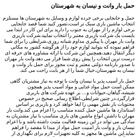
حمل بار وانت و نیسان به شهرستان
حمل و جابجایی برخی خرده لوازم و وسایل به شهرستان ها مستلزم
انتخاب ماشین باری سبک تر است،تصور کنید شما قصد جابجایی
برخی لوازم را از مهران به جنوب را دارید برای این کار در ابتدا می
بایست یک شرکت باربری معتبر را انتخاب نمایید.شرکت باربری
وانت بار مهران با پیگیری مداوم شبانه روزی،شرایطی را برای شما
فراهم نموده که بتوانید لوازم خود را از هرگوشه کشور به مکانی
دیگر انتقال دهید،همچنین این شرکت با ارائه مشاوره های حرفه ای
درست ترین انتخاب را پیش روی شما قرار می دهد.وانت بار مهران
با صدور بارنامه دولتی معتبر و ثبت مجوز برای حمل بار وانت و
نیسان به شهرستان،خیال شما را از هر بابت راحت می کند.
حمل بار آسیب پذیر با نیسان وانت با توجه به نیاز مشتریان گاهی
ممکن است حمل مواد غذایی و مواد آسیب پذیر همچون
شیشه،گیاهان،حیوانات و… بر عهده شرکت های باربری
قرارگیرد.در چنین شرایطی،اطلاع رسانی صحیح در خصوص
محتویات بار نقش مهمی را ایفا خواهد کرد و باربری بر اساس
استاندارد ها ماشین حمل کننده متناسب را اعزام می کند.وانت بار
مهران با داشتن انواع ماشین های باری متناسب با نیاز مشتریان به
سادگی می تواند در این زمینه فعالیت مثبت داشته باشد و با اعزام
نیسان بار و وانت بار امنیت حمل مواد از مبدا تا مقصد را فراهم
نماید.این ماشین ها مجهز به کلیه تجهیزات لازم برای نگهداری از