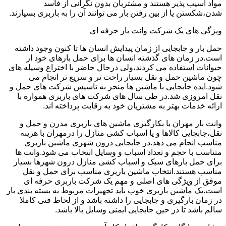
مواد آسیب پذیر هستند و مشتریان بدون نگرانی از فاسد
شدن،شکستن یا از بین رفتن بار می توانند آن را به باربری بسپارند.
ویژگی های یک شرکت وانت بار حرفه ای
حمل بار و جابجایی از زمان پیدایش انسان ها تا کنون وجود داشته
است.در زمان های گذشته انسان ها برای حمل بارهای خود از
حیوانات استفاده می کردند،ولی درحال حاضر با اختراع وسیله های
چون ماشین حمل و نقل بسیار راحت تر و سریع تر انجام می
شود.ایده جابجایی با ماشین ها منجر به تاسیس شرکت های حمل و
نقل امروزی شد.در طی سال های شرکت های باربری همواره با
ارائه خدمات بهتر به مشتریان خود به رقابت پرداخته اند.
وانت بار مهران با بکارگیری ماشین های باربری مدرن و حمل و
نقل،جابجایی کالاها و یا اسباب کشی منازل را درمهران با هزینه
مناسب انجام می دهد.در جابجایی درون شهری ماشین باربری
متناسب با حجم و تعداد اسباب و وسایل انتخاب می شود.وانت ها
برای حمل بارهای سبک و اسباب کشی منازل درون شهرها بسیار
مناسب هستند.انتخاب ماشین باربری مناسب برای حمل و نقل
موفق از ویژگی های اصلی و مهم یک شرکت باربری حرفه ای
است.یک ماشین باربری خوب باید تجهیزات مربوط به بسته بندی بار
در زمان بارگیری و جابجایی را داشته باشد و از لحاظ فنی کاملا
سالم باشد تا در حین جابجایی ایمنی وسایل بالا باشد.