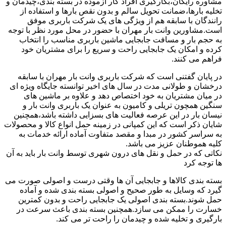
مشاوره رایگان،بکارگیری افراد کار آزموده در بسته بندی،چیدمان و
تخلیه بارها،ضمانت تحویل سالم و بدون نقص بارها و استفاده از
رانندگان با سابقه هم از ویژگی های یک شرکت باربری موفق
است.مشاورین وانت بار مهران با حضور در محل مورد نظر با توجه
به حجم بار و مسافت جابجایی ماشین باربری مناسب را انتخاب
کرده و امکان یک جابجایی راحت و سریع را برای مشتریان خود
فراهم می کنند.
در پایان گفتنی است که شرکت باربری وانت بار مهران با سابقه
درخشان و طولانی مدت در سال های اخیر توانسته جایگاه ویژه ای
در میان مشتریان به خود اختصاص دهد و علاوه بر ماشین های
سنگین همچون تریلی و کامیون به عنوان یک باربری وانت بار و
نیسان بار در این عرصه فعالیت های بسزایی داشته باشد،همچنین
شایان ذکر است که این کمپانی در زمینه حمل انواع کالا و محصولات
به سراسر کشور در مبدا و مقصد متفاوت آماده ارائه خدمات به
کلیه هموطنان عزیز می باشد.
نکاتی که در حمل و نقل های درون شهری توسط وانت بار باید به آن
ها توجه کرد
بسته بندی کالاها و جابجایی آن ها وقتی درست و اصولی صورت می
گیرد که وسایل به طور صحیح و اصولی بسته بندی شده و آماده
حمل شوند.بسته بندی اصولی یک جابجایی راحت و بدون کمترین
خسارت را ممکن می سازد.همچنین بسته بندی باعث سرعت در
بارگیری و تخلیه شده و چیدمان را راحت تر می کند.