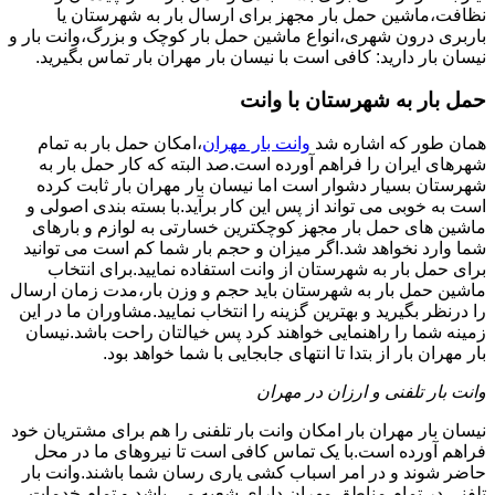
نظافت،ماشین حمل بار مجهز برای ارسال بار به شهرستان یا
باربری درون شهری،انواع ماشین حمل بار کوچک و بزرگ،وانت بار و
نیسان بار دارید: کافی است با نیسان بار مهران بار تماس بگیرید.
حمل بار به شهرستان با وانت
همان طور که اشاره شد
وانت بار مهران
،امکان حمل بار به تمام
شهرهای ایران را فراهم آورده است.صد البته که کار حمل بار به
شهرستان بسیار دشوار است اما نیسان بار مهران بار ثابت کرده
است به خوبی می تواند از پس این کار برآید.با بسته بندی اصولی و
ماشین های حمل بار مجهز کوچکترین خسارتی به لوازم و بارهای
شما وارد نخواهد شد.اگر میزان و حجم بار شما کم است می توانید
برای حمل بار به شهرستان از وانت استفاده نمایید.برای انتخاب
ماشین حمل بار به شهرستان باید حجم و وزن بار،مدت زمان ارسال
را درنظر بگیرید و بهترین گزینه را انتخاب نمایید.مشاوران ما در این
زمینه شما را راهنمایی خواهند کرد پس خیالتان راحت باشد.نیسان
بار مهران بار از بتدا تا انتهای جابجایی با شما خواهد بود.
وانت بار تلفنی و ارزان در مهران
نیسان بار مهران بار امکان وانت بار تلفنی را هم برای مشتریان خود
فراهم آورده است.با یک تماس کافی است تا نیروهای ما در محل
حاضر شوند و در امر اسباب کشی یاری رسان شما باشند.وانت بار
تلفنی در تمام مناطق مهران دارای شعبه می باشد و تمام خدمات