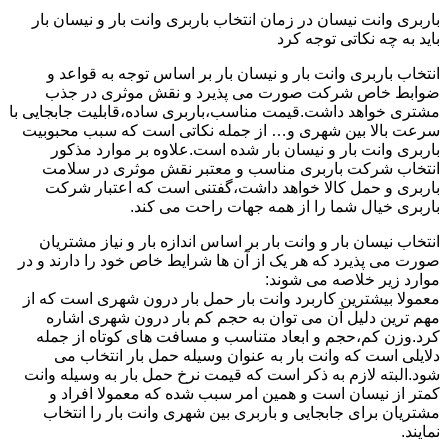
باربری وانت نیسان در زمان انتخاب باربری وانت بار و نیسان بار
باید به چه نکاتی توجه کرد
انتخاب باربری وانت بار و نیسان بار بر اساس توجه به قواعد و
ضوابط خاص شرکت صورت می پذیرد و نقش موثری در جذب
مشتری خواهد داشت.قیمت مناسب،باربری ساده،قابلیت جابجایی با
سرعت بالا بین شهری و… از جمله نکاتی است که سبب محبوبیت
باربری وانت بار و نیسان بار شده است.علاوه بر موارد مذکور
انتخاب شرکت باربری مناسب و معتبر نقش موثری در سلامت
باربری و حمل کالا خواهد داشت،گفتنی است که اعتبار شرکت
باربری خیال شما را از همه جهات راحت می کند.
انتخاب نیسان بار و وانت بار بر اساس اندازه بار و نیاز مشتریان
صورت می پذیرد که هر یک از آن ها شرایط خاص خود را دارند و در
موارد زیر خلاصه می شوند:
معمولا بیشترین کاربرد وانت بار حمل بار درون شهری است که از
مهم ترین دلیل آن می توان به حجم کم بار درون شهری اشاره
کرد.وزن کم،حجم و ابعاد متناسب و مسافت های کوتاه از جمله
دلایلی است که وانت بار به عنوان وسیله حمل بار انتخاب می
شود.البته لازم به ذکر است که قیمت نرخ حمل بار به وسیله وانت
کمتر از نیسان است و همین امر سبب شده که معمولا افراد و
مشتریان برای جابجایی و باربری بین شهری وانت بار را انتخاب
نمایند.