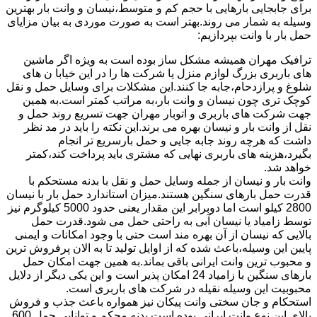
برای جابجایی بارهایی با حجم کم و متوسط،نیسان و وانت بار بهترین
وسیله به شمار می روند.بهتر است به صورت موردی به بیان مزایای
حمل بار با وانت بپردازیم:
ترافیک مهران همیشه مشکل ساز بوده است به ویژه اگر ماشین
های باربری بزرگ لوازم منزل یا شرکت ها را در این خیابا ن های
شلوغ و پرازدحام،جابه جا کنند.این مشکلات برای وسایل حمل و نقل
کوچک تری چون نیسان و وانت بار،به مراتب کمتر است.به همین
جهت شرکت های باربری و اتوبار مهران جهت تسریع روند حمل و
نقل از وانت بار و نیسان بهره می برند.این نکته را باید در مد نظر
داشت که هرچه روند جابه جایی و حمل بارسریع تر انجام
بگیرد،هزینه های باربری نهایی که مشتری باید پرداخت کند،کمتر
خواهد شد.
وانت بار و نیسان از جمله وسایل حمل و نقل با بدنه مستحکم با
قدرت حمل بارهای سنگین هستند.میزان استاندارد حمل بار با نیسان
2800 کیلو است اما دوبرابر این مقدار یعنی حدود 5000 کیلوگرم نیز
توسط زامیاد یا نیسان آبی به راحتی حمل می شود.قدرت حمل
بالایی که نیسان از آن بهره مند است حتی با وجود امکانات و ایمنی
پایین این وسیله،باعث شده که از اوایل تولید تا به الان پرفروش ترین
و محبوب ترین وانت ایرانی باقی بماند.به همین جهت امکان حمل
بارهای سنگین با زامیاد 24 امکان پذیر است و این یکی دیگر از دلایل
محبوبیت این وسیله نقیله در شرکت های باربری است.
استحکام و جان سختی وانت پیکان نیز همواره باعث جذب و فروش
بالای این نوع وانت ایرانی بوده است.بدنه محکم و توانایی حمل 600