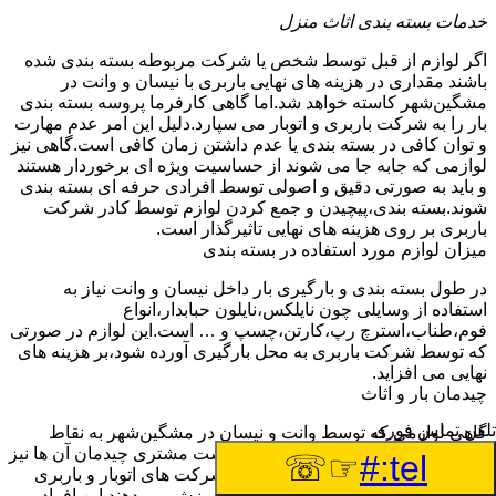
خدمات بسته بندی اثاث منزل
اگر لوازم از قبل توسط شخص یا شرکت مربوطه بسته بندی شده
باشند مقداری در هزینه های نهایی باربری با نیسان و وانت در
مشگین‌شهر کاسته خواهد شد.اما گاهی کارفرما پروسه بسته بندی
بار را به شرکت باربری و اتوبار می سپارد.دلیل این امر عدم مهارت
و توان کافی در بسته بندی یا عدم داشتن زمان کافی است.گاهی نیز
لوازمی که جابه جا می شوند از حساسیت ویژه ای برخوردار هستند
و باید به صورتی دقیق و اصولی توسط افرادی حرفه ای بسته بندی
شوند.بسته بندی،پیچیدن و جمع کردن لوازم توسط کادر شرکت
باربری بر روی هزینه های نهایی تاثیرگذار است.
میزان لوازم مورد استفاده در بسته بندی
در طول بسته بندی و بارگیری بار داخل نیسان و وانت نیاز به
استفاده از وسایلی چون نایلکس،نایلون حبابدار،انواع
فوم،طناب،استرچ رپ،کارتن،چسپ و … است.این لوازم در صورتی
که توسط شرکت باربری به محل بارگیری آورده شود،بر هزینه های
نهایی می افزاید.
چیدمان بار و اثاث
تلفن تماس فوری
گاهی لوازمی که توسط وانت و نیسان در مشگین‌شهر به نقاط
مختلف جابه جا می شوند،بنا به درخواست مشتری چیدمان آن ها نیز
☞☏
tel:#
توسط شرکت باربری انجام می گیرد.شرکت های اتوبار و باربری
مشگین‌شهر،افرادی را به این منظور آموزش می دهند.این افراد