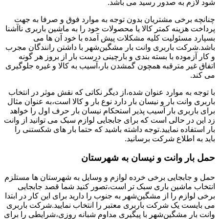
شود لازم به صدور رسید می باشد.
چنانچه برخی مشتریان بدون توجه به موارد فوق و صرفا به جهت
پرداخت هزینه کمتر کالا یا محصولات خود را به ماشین باربری ناآشنا
بسپارد مسئولیت کلیه مشکلات پیش آمده با خود آن ها می
باشد.شرکت باربری وانت بار مشگین‌شهر با داشتن رانندگان مجرب
و کار آزموده با بسته بندی و بارچینی درست بار از بروز هر گونه
اتفاق غیر مترقبه همچون گمشدن بار،آسیب به کالا و غیره جلوگیری
می کند.
با توجه به موارد عنوان شده،از دیگر نکاتی که نقش موثر در انتخاب
باربری وانت بار و نیسان بار دارد نوع بار و کالا است،به عنوان مثال
برای باربری بار آسیب پذیر استحکام نیسان بار حرف اول را خواهد
زد این در حالی است که برای جابجایی لوازم سبک می توانید از وانت
بار استفاده نمایید.توجه داشته باشید که حتما بار های شکستنی را
باید به اطلاع شرکت برسانید.
حمل بار وانت و نیسان به شهرستان
حمل و جابجایی برخی خرده لوازم و وسایل به شهرستان ها مستلزم
انتخاب ماشین باری سبک تر است،تصور کنید شما قصد جابجایی
برخی لوازم را از مشگین‌شهر به جنوب را دارید برای این کار در ابتدا
می بایست یک شرکت باربری معتبر را انتخاب نمایید.شرکت باربری
وانت بار مشگین‌شهر با پیگیری مداوم شبانه روزی،شرایطی را برای