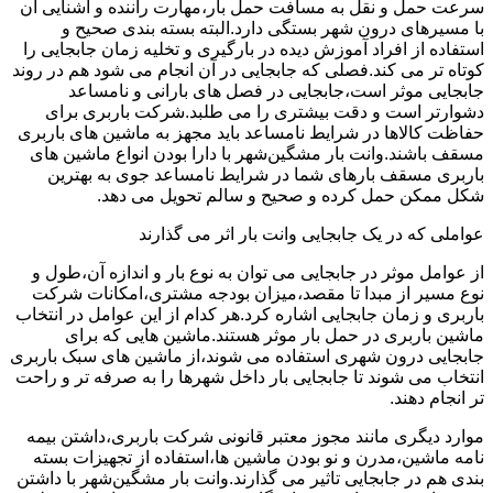
سرعت حمل و نقل به مسافت حمل بار،مهارت راننده و آشنایی آن
با مسیرهای درون شهر بستگی دارد.البته بسته بندی صحیح و
استفاده از افراد آموزش دیده در بارگیری و تخلیه زمان جابجایی را
کوتاه تر می کند.فصلی که جابجایی در آن انجام می شود هم در روند
جابجایی موثر است،جابجایی در فصل های بارانی و نامساعد
دشوارتر است و دقت بیشتری را می طلبد.شرکت باربری برای
حفاظت کالاها در شرایط نامساعد باید مجهز به ماشین های باربری
مسقف باشند.وانت بار مشگین‌شهر با دارا بودن انواع ماشین های
باربری مسقف بارهای شما در شرایط نامساعد جوی به بهترین
شکل ممکن حمل کرده و صحیح و سالم تحویل می دهد.
عواملی که در یک جابجایی وانت بار اثر می گذارند
از عوامل موثر در جابجایی می توان به نوع بار و اندازه آن،طول و
نوع مسیر از مبدا تا مقصد،میزان بودجه مشتری،امکانات شرکت
باربری و زمان جابجایی اشاره کرد.هر کدام از این عوامل در انتخاب
ماشین باربری در حمل بار موثر هستند.ماشین هایی که برای
جابجایی درون شهری استفاده می شوند،از ماشین های سبک باربری
انتخاب می شوند تا جابجایی بار داخل شهرها را به صرفه تر و راحت
تر انجام دهند.
موارد دیگری مانند مجوز معتبر قانونی شرکت باربری،داشتن بیمه
نامه ماشین،مدرن و نو بودن ماشین ها،استفاده از تجهیزات بسته
بندی هم در جابجایی تاثیر می گذارند.وانت بار مشگین‌شهر با داشتن