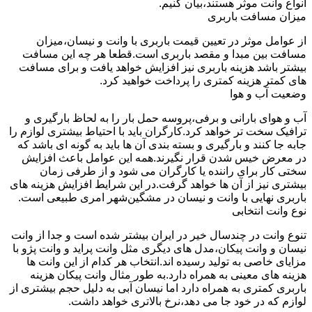
انواع وانت موثر هستند،بیان کنیم.
میزان مسافت باربری
از عوامل موثر در تعیین قیمت باربری با وانت و نیسان،میزان
مسافت بین مبدا و مقصد باربری است.قطعا هر چه این مسافت
بیشتر باشد هزینه باربری نیز افزایش خواهد یافت و برای مسافت
های کمتر هزینه کمتری را پرداخت خواهید کرد.
وضعیت آب و هوا
آب و هوای بارانی و برفی،پروسه حمل بار را به لحاظ بارگیری و
ترافیک سخت تر خواهد کرد.کارگران باید با احتیاط بیشتری لوازم را
جابه جا کنند و بارگیری و بسته بندی آن ها باید به گونه ای باشد که
در معرض خیس شدن قرار نگیرند.همه این عوامل باعث افزایش
سختی کار برای راننده یا کارگران می شود و از طرفی زمان
بیشتری نیز از آن ها خواهد گرفت.در این شرایط افزایش هزینه های
باربری نهایی با وانت و نیسان در مشگین‌شهر امری طبیعی است.
نوع وانت انتخابی
تنوع وانت در چندسال خیر در ایران بیشتر شده است و جدا از وانت
نیسان و وانت پیکان،مدل های دیگری مثل وانت پراید و وانت پژو با
مزایای خاصی به تولید رسیده اند.انتخاب هر کدام از این وانت ها
هزینه های معینی به همراه دارد.به طور مثال وانت پیکان هزینه
باربری کمتری به همراه دارد اما نیسان آبی به دلیل حجم بیشتری از
لوازم که در خود جا می دهد،نرخ بالاتری خواهد داشت.