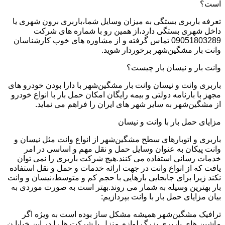
است؟
تعرفه باربری بستگی به میزان وسایل شما،باربری برون شهری یا
داخل شهری بستگی دارد،از همین رو با شماره های شرکت
09051803289 تماس گرفته و از مشاوره های خوب کارشناسان
وانت بار مشگین‌شهر برخوردار شوید.
وانت بار و نیسان بار چیست؟
باربری وانت و نیسان وانت بار مشگین‌شهر با دارا بودن خودرو های
مجهز با بارنامه دولتی و بیمه رایگان امکان حمل بار با انواع خودرو
از مشگین‌شهر به سایر شهر های ایران را فراهم می نماید.
مزایای حمل بار با وانت و نیسان
باربری و اتوبارهای سطح مشگین‌شهر از انواع وانت مثل نیسان و
وانت پیکان به عنوان وسایل حمل و نقل مهم و اساسی در امر
خدمات رسانی استفاده می کنند.هیچ شرکت باربری را نمی توان
یافت که از انواع وانت در جهت ارائه خدمات و حمل و نقل استفاده
نکند زیرا برای جابجایی بارهایی با حجم کم و متوسط،نیسان و وانت
بار بهترین وسیله به شمار می روند.بهتر است به صورت موردی به
بیان مزایای حمل بار با وانت بپردازیم:
ترافیک مشگین‌شهر همیشه مشکل ساز بوده است به ویژه اگر
ماشین های باربری بزرگ لوازم منزل یا شرکت ها را در این خیابا ن