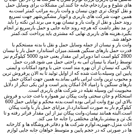
های شلوغ و پرازدحام،جابه جا کنند.این مشکلات برای وسایل حمل
و نقل کوچک تری چون نیسان و وانت بار،به مراتب کمتر است.به
همین جهت شرکت های باربری و اتوبار مشگین‌شهر جهت تسریع
روند حمل و نقل از وانت بار و نیسان بهره می برند.این نکته را باید
در مد نظر داشت که هرچه روند جابه جایی و حمل بارسریع تر انجام
بگیرد،هزینه های باربری نهایی که مشتری باید پرداخت کند،کمتر
خواهد شد.
وانت بار و نیسان از جمله وسایل حمل و نقل با بدنه مستحکم با
قدرت حمل بارهای سنگین هستند.میزان استاندارد حمل بار با نیسان
2800 کیلو است اما دوبرابر این مقدار یعنی حدود 5000 کیلوگرم نیز
توسط زامیاد یا نیسان آبی به راحتی حمل می شود.قدرت حمل
بالایی که نیسان از آن بهره مند است حتی با وجود امکانات و ایمنی
پایین این وسیله،باعث شده که از اوایل تولید تا به الان پرفروش ترین
و محبوب ترین وانت ایرانی باقی بماند.به همین جهت امکان حمل
بارهای سنگین با زامیاد 24 امکان پذیر است و این یکی دیگر از دلایل
محبوبیت این وسیله نقیله در شرکت های باربری است.
استحکام و جان سختی وانت پیکان نیز همواره باعث جذب و فروش
بالای این نوع وانت ایرانی بوده است.بدنه محکم و توانایی حمل 600
کیلوگرم بار به صورت استاندارد،از مزایای حمل بار با وانت پیکان
است.البته همانند نیسان،وانت پیکان نیز از این مقدار فراتر رفته و تا
یک تن و بیشتر،بارهای مختلفی را جابه جا می کند.
اثاث منزل،جهیزیه،لوازم شرکت ها و دفاتر،فروشگاه ها و کارخانه
ها در صورتی که در حجم پایین و متوسط خواهان جابه جایی لوازم