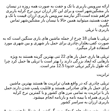
ارائه سرویس باربری با تک و جفت به صورت همه روزه در نیسان
بار مشگین‌شهر است و برای این کار ارزان ترین نرخ کرایه باربری
فراهم شده است،اگر نیازمند سرویس باربری ارزان قیمت با تک و
جفت هستید،میتوانید همین حالا با نیسان بار مشگین‌شهر تماس
بگیرید.
باربری با تریلی
تریلی یا همان 18 چرخ از جمله ماشین های باری سنگین است که به
صورت کفی،بغلدار،چادری برای حمل بار شهری و بین شهری مورد
استفاده قرار میگیرد.
تریلی ها باری حمل بار های 22 تنی بهترین گزینه هستند به ویژه
بارهایی که ابعاد بزرگی دارند را بهتر است با تریلی ها حمل کرد چرا
که طول بارگیر تریلی حدودا 12.5 متر است.
ترانزیت
تریلی چادری که در واقع همان ترانزیت ها هستند بهترین ماشین
برای حمل بار های صادراتی هستند و قابلیت پلمپ شدن دارند.حمل
بار با ترانزیت به تمامی مرز های کشور و با کمترین نرخ کرایه
باربری همراه با بیمه نامه و بارنامه انجام میشود.
باربری ارزان به سراسر کشور
تمامی شهرستان های کوچک و بزرگ کشور از شمال تا جنوب،شرق