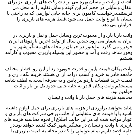
باشند،از وانت و نیسان بهره می برند.شرکت های باربری نیز برای
انتقال وسایلی در حجم کم این گونه وسایل نقلیه را به محل می
فرستند.درخواست کامیون برای جابه جایی لوازمی که به راحتی با
نیسان یا انواع وانت حمل می شود،فقط هزینه های باربری را
افزایش می دهد.
وانت باریا باردو از محبوب ترین وسایل حمل و نقل و باربری در
ایران به شمار می رود.چندین سال از تولید آخرین باردوهای ایران
خودرو می گذرد اما هنوز در خیابان و محله های مشگین‌شهر به
وفور شاهد رفت و آمد و حضور این وسیله باربری محبوب و کارآمد
هستیم.
وانت پیکان قیمت پایین و قدرت خوبی دارد از این رو اقشار مختلف
جامعه قادر به خرید و کسب درامد از آن هستند.هزینه نگه داری و
قیمت خرید قطعات باردو نیز پایین و به صرفه است.به لطف شاسی
مستحکم وانت پیکان قادر به جابه جایی حدود یک تن بار و اثاث
خواهیم بود.
محاسبه هزینه های حمل بار با وانت و نیسان
شاید بخواهید برآوردی از هزینه های باربری برای حمل لوازم داشته
باشید یا با قیمت های متفاوتی از جانب برخی شرکت های باربری و
اتوبار مواجه شده اید.در این حالت اطلاع از نحوه محاسبه هزینه های
باربری با وانت و نیسان در مشگین‌شهر کمک کننده خواهد بود.در
ادامه قصد داریم تمام عواملی را که در محاسبه قیمت باربری با