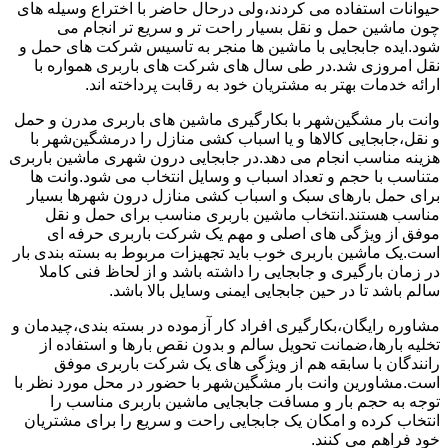
حیوانات استفاده می کردند،ولی درحال حاضر با اختراع وسیله های
چون ماشین حمل و نقل بسیار راحت تر و سریع تر انجام می
شود.ایده جابجایی با ماشین ها منجر به تاسیس شرکت های حمل و
نقل امروزی شد.در طی سال های شرکت های باربری همواره با
ارائه خدمات بهتر به مشتریان خود به رقابت پرداخته اند.
وانت بار مشگین‌شهر با بکارگیری ماشین های باربری مدرن و حمل
و نقل،جابجایی کالاها و یا اسباب کشی منازل را درمشگین‌شهر با
هزینه مناسب انجام می دهد.در جابجایی درون شهری ماشین باربری
متناسب با حجم و تعداد اسباب و وسایل انتخاب می شود.وانت ها
برای حمل بارهای سبک و اسباب کشی منازل درون شهرها بسیار
مناسب هستند.انتخاب ماشین باربری مناسب برای حمل و نقل
موفق از ویژگی های اصلی و مهم یک شرکت باربری حرفه ای
است.یک ماشین باربری خوب باید تجهیزات مربوط به بسته بندی بار
در زمان بارگیری و جابجایی را داشته باشد و از لحاظ فنی کاملا
سالم باشد تا در حین جابجایی ایمنی وسایل بالا باشد.
مشاوره رایگان،بکارگیری افراد کار آزموده در بسته بندی،چیدمان و
تخلیه بارها،ضمانت تحویل سالم و بدون نقص بارها و استفاده از
رانندگان با سابقه هم از ویژگی های یک شرکت باربری موفق
است.مشاورین وانت بار مشگین‌شهر با حضور در محل مورد نظر با
توجه به حجم بار و مسافت جابجایی ماشین باربری مناسب را
انتخاب کرده و امکان یک جابجایی راحت و سریع را برای مشتریان
خود فراهم می کنند.