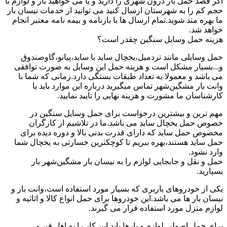
اگر قصد حمل بار درون شهری را دارید و یا می خواهید بار و لوازم با
حجم کم را به شهرستان ارسال کنید می توانید از خدمات نیسان بار
ما بهره مند شوید.تمام ارسال ها با بارنامه و بیمه نامه معتبر انجام
خواهد شد.
هزینه حمل وسایل سنگین چقدر است؟
حمل وسایلی مانند تردمیل،یخچال ساید با ساید،پیانو،گاوصندوق
و...بسیار مشکل است و هزینه حمل این وسایل به صورت توافقی
می باشد و معمولا به تعداد طبقات بستگی دارد.زمانی که شما با
وانت بار مشگین‌شهر تماس میگیرید درباره این موارد باید با
کارشناسان ما مشورت و هزینه نهایی را تایید نمایید.
مهم ترین و بیشترین درخواست برای حمل وسایل سنگین در
خصوص حمل یخچال ساید می باشد.ما در تلاشیم از کارگران
مخصوص حمل ساید که دارای قدرت بدنی بالا و دوره دیده برای
حمل ساید هستند،بهره ببریم تا کوچکترین خسارتی به یخچال شما
وارد نشود.
حمل و نقل و جابجایی لوازم را به نیسان بار مشگین‌شهر بار
بسپارید.
یکی از خودروهای باربری که بسیار مورد استفاده است،وانت بار و
نیسان بار ها می باشد.این خودروها برای حمل انواع کالا و اثاثیه و
لوازم منزل مورد استفاده قرار می گیرند.
برای حمل اصولی لوازم و بارها باید این کار را به اهل فن و