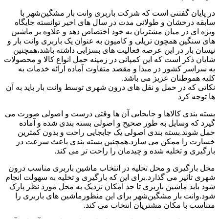
در پایان گفتنی است که شرکت باربری وانت بار مشگین‌شهر با
سابقه درخشان و طولانی مدت در سال های اخیر توانسته جایگاه
ویژه ای در میان مشتریان به خود اختصاص دهد و علاوه بر ماشین
های سنگین همچون تریلی و کامیون به عنوان یک باربری وانت بار و
نیسان بار در این عرصه فعالیت های بسزایی داشته باشد،همچنین
شایان ذکر است که این کمپانی در زمینه حمل انواع کالا و محصولات
به سراسر کشور در مبدا و مقصد متفاوت آماده ارائه خدمات به
کلیه هموطنان عزیز می باشد.
نکاتی که در حمل و نقل های درون شهری توسط وانت بار باید به آن
ها توجه کرد
بسته بندی کالاها و جابجایی آن ها وقتی درست و اصولی صورت می
گیرد که وسایل به طور صحیح و اصولی بسته بندی شده و آماده
حمل شوند.بسته بندی اصولی یک جابجایی راحت و بدون کمترین
خسارت را ممکن می سازد.همچنین بسته بندی باعث سرعت در
بارگیری و تخلیه شده و چیدمان را راحت تر می کند.
محل بارگیری و محل تخلیه در انتخاب ماشین باربری مناسب درون
شهری تاثیر می گذارد.برای این که بارگیری و تخلیه به سهولت انجام
شود باید ماشین باربری تا حد امکان نزدیک به محل مورد نظر پارک
شود.وانت بار مشگین‌شهر برای این منظورماشین های باربری را
متناسب با مکان مشتریان انتخاب می کند.