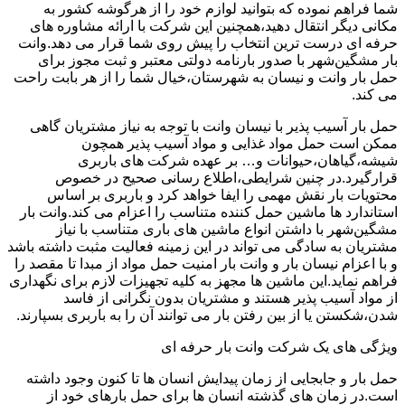
شما فراهم نموده که بتوانید لوازم خود را از هرگوشه کشور به
مکانی دیگر انتقال دهید،همچنین این شرکت با ارائه مشاوره های
حرفه ای درست ترین انتخاب را پیش روی شما قرار می دهد.وانت
بار مشگین‌شهر با صدور بارنامه دولتی معتبر و ثبت مجوز برای
حمل بار وانت و نیسان به شهرستان،خیال شما را از هر بابت راحت
می کند.
حمل بار آسیب پذیر با نیسان وانت با توجه به نیاز مشتریان گاهی
ممکن است حمل مواد غذایی و مواد آسیب پذیر همچون
شیشه،گیاهان،حیوانات و… بر عهده شرکت های باربری
قرارگیرد.در چنین شرایطی،اطلاع رسانی صحیح در خصوص
محتویات بار نقش مهمی را ایفا خواهد کرد و باربری بر اساس
استاندارد ها ماشین حمل کننده متناسب را اعزام می کند.وانت بار
مشگین‌شهر با داشتن انواع ماشین های باری متناسب با نیاز
مشتریان به سادگی می تواند در این زمینه فعالیت مثبت داشته باشد
و با اعزام نیسان بار و وانت بار امنیت حمل مواد از مبدا تا مقصد را
فراهم نماید.این ماشین ها مجهز به کلیه تجهیزات لازم برای نگهداری
از مواد آسیب پذیر هستند و مشتریان بدون نگرانی از فاسد
شدن،شکستن یا از بین رفتن بار می توانند آن را به باربری بسپارند.
ویژگی های یک شرکت وانت بار حرفه ای
حمل بار و جابجایی از زمان پیدایش انسان ها تا کنون وجود داشته
است.در زمان های گذشته انسان ها برای حمل بارهای خود از