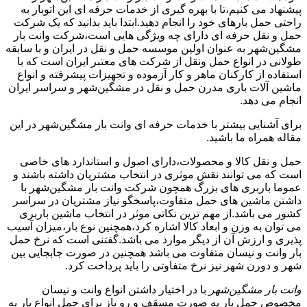
پیشنهاد می کنیم،تا با بهره گیری از خدمات حرفه ای این اتوبار به
راحتی حمل بارهای خود را انجام دهید.ابتدا باید بدانید که یک شرکت
حمل و نقل حرفه ای دارای چه ویژگی هایی است،شرکت وانت بار
مشگین‌شهر به عنوان اولین موسسه حمل و نقل در ایران و با سابقه
طولانی در انواع حمل ونقل از شرکت های معتبر ایران است که با
استفاده از کارکنان ماهر و کار آزموده و تجهیزات پیشرفته و انواع
ماشین آلات باری مدرن حمل و نقل در مشگین‌شهر و سراسر ایران
انجام می دهد.
برای آشنایی بیشتر با خدمات حرفه ای وانت بار مشگین‌شهر در این
مقاله همراه ما باشید.
حمل و نقل کالا و محصولات،دارای اصول و استاندارد های خاصی
است که می توانند نقش موثری در انتخاب مشتریان داشته باشند و
عموما باربری های بزرگ همچون شرکت وانت بار مشگین‌شهر با
داشتن ماشین های حمل متفاوت،پاسخگو نیاز مشتریان در سراسر
کشور می باشد.از مهم ترین نکاتی موثر در انتخاب ماشین باربری
می توان به وزن و ابعاد کالا اشاره کرد،همچنین نوع بار،میزان آسیب
پذیری و ارزش آن از دیگر موارد می باشد.گفتنی است که نرخ حمل
بار وانت و نیسان متفاوت می باشد همچنین در صورت جابجایی بین
شهر و دورن شهر نیز نرخ متفاوتی را باید پرداخت کرد.
وانت بار مشگین‌شهر
با در اختیار داشتن انواع وانت و نیسان
مخصوص حمل بار به صورت مسقف و رو باز برای حمل انواع بار به