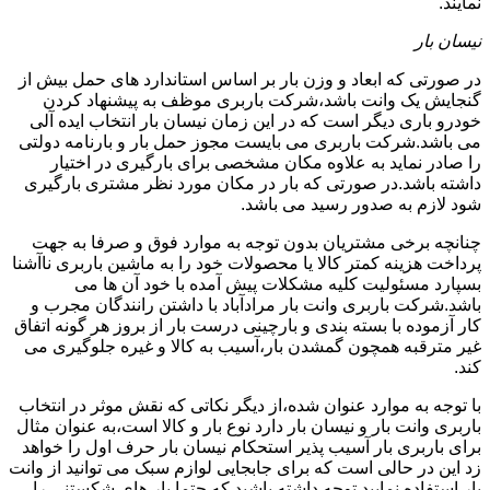
نمایند.
نیسان بار
در صورتی که ابعاد و وزن بار بر اساس استاندارد های حمل بیش از
گنجایش یک وانت باشد،شرکت باربری موظف به پیشنهاد کردن
خودرو باری دیگر است که در این زمان نیسان بار انتخاب ایده آلی
می باشد.شرکت باربری می بایست مجوز حمل بار و بارنامه دولتی
را صادر نماید به علاوه مکان مشخصی برای بارگیری در اختیار
داشته باشد.در صورتی که بار در مکان مورد نظر مشتری بارگیری
شود لازم به صدور رسید می باشد.
چنانچه برخی مشتریان بدون توجه به موارد فوق و صرفا به جهت
پرداخت هزینه کمتر کالا یا محصولات خود را به ماشین باربری ناآشنا
بسپارد مسئولیت کلیه مشکلات پیش آمده با خود آن ها می
باشد.شرکت باربری وانت بار مرادآباد با داشتن رانندگان مجرب و
کار آزموده با بسته بندی و بارچینی درست بار از بروز هر گونه اتفاق
غیر مترقبه همچون گمشدن بار،آسیب به کالا و غیره جلوگیری می
کند.
با توجه به موارد عنوان شده،از دیگر نکاتی که نقش موثر در انتخاب
باربری وانت بار و نیسان بار دارد نوع بار و کالا است،به عنوان مثال
برای باربری بار آسیب پذیر استحکام نیسان بار حرف اول را خواهد
زد این در حالی است که برای جابجایی لوازم سبک می توانید از وانت
بار استفاده نمایید.توجه داشته باشید که حتما بار های شکستنی را