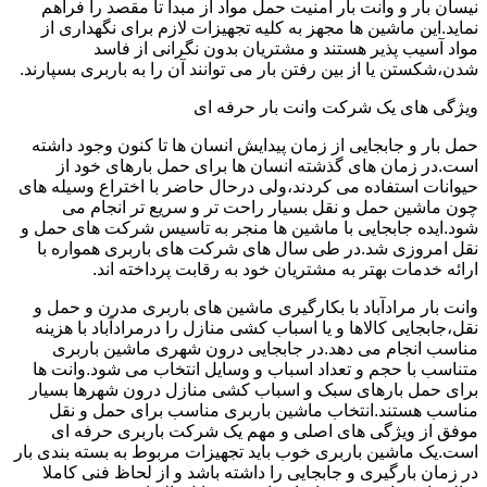
نیسان بار و وانت بار امنیت حمل مواد از مبدا تا مقصد را فراهم
نماید.این ماشین ها مجهز به کلیه تجهیزات لازم برای نگهداری از
مواد آسیب پذیر هستند و مشتریان بدون نگرانی از فاسد
شدن،شکستن یا از بین رفتن بار می توانند آن را به باربری بسپارند.
ویژگی های یک شرکت وانت بار حرفه ای
حمل بار و جابجایی از زمان پیدایش انسان ها تا کنون وجود داشته
است.در زمان های گذشته انسان ها برای حمل بارهای خود از
حیوانات استفاده می کردند،ولی درحال حاضر با اختراع وسیله های
چون ماشین حمل و نقل بسیار راحت تر و سریع تر انجام می
شود.ایده جابجایی با ماشین ها منجر به تاسیس شرکت های حمل و
نقل امروزی شد.در طی سال های شرکت های باربری همواره با
ارائه خدمات بهتر به مشتریان خود به رقابت پرداخته اند.
وانت بار مرادآباد با بکارگیری ماشین های باربری مدرن و حمل و
نقل،جابجایی کالاها و یا اسباب کشی منازل را درمرادآباد با هزینه
مناسب انجام می دهد.در جابجایی درون شهری ماشین باربری
متناسب با حجم و تعداد اسباب و وسایل انتخاب می شود.وانت ها
برای حمل بارهای سبک و اسباب کشی منازل درون شهرها بسیار
مناسب هستند.انتخاب ماشین باربری مناسب برای حمل و نقل
موفق از ویژگی های اصلی و مهم یک شرکت باربری حرفه ای
است.یک ماشین باربری خوب باید تجهیزات مربوط به بسته بندی بار
در زمان بارگیری و جابجایی را داشته باشد و از لحاظ فنی کاملا