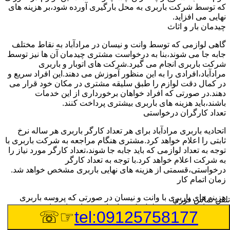
که توسط شرکت باربری به محل بارگیری آورده شود،بر هزینه های
نهایی می افزاید.
چیدمان بار و اثاث
گاهی لوازمی که توسط وانت و نیسان در مرادآباد به نقاط مختلف
جابه جا می شوند،بنا به درخواست مشتری چیدمان آن ها نیز توسط
شرکت باربری انجام می گیرد.شرکت های اتوبار و باربری
مرادآباد،افرادی را به این منظور آموزش می دهند.این افراد سریع و
در کمال دقت لوازم را طبق سلیقه مشتری در مکان خود قرار می
دهند.در صورتی که افراد خواهان برخورداری از این خدمات
باشند،باید هزینه های باربری بیشتری پرداخت کنند.
تعداد کارگران درخواستی
اتحادیه باربری مرادآباد برای هر تعداد کارگر باربری هر ساله نرخ
ثابتی را اعلام خواهد کرد.مشتری هنگام مراجعه به شرکت باربری با
توجه به تعداد لوازمی که باید جابه جا شوند،تعداد کارگر مورد نیاز را
به شرکت اعلام خواهد کرد.با توجه به تعداد کارگر
درخواستی،قسمتی از هزینه های نهایی باربری مشخص خواهد شد.
زمان اتمام کار
هزینه های باربری با وانت و نیسان در صورتی که پروسه باربری
تلفن تماس فوری
بیشتر از سه ساعت طول بکشد،افزایش خواهد یافت.این مدت
☞☏
tel:09125758177
زمان به صورت استادندارد توسط اتحادیه باربری تعیین شده
است.عواملی مثل آب وهوا،ترافیک،شرایط جغرافیایی مبدا یا حجم