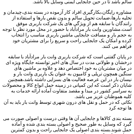
سالم باشد تا در حین جابجایی ایمنی وسایل بالا باشد.
مشاوره رایگان،بکارگیری افراد کار آزموده در بسته بندی،چیدمان و
تخلیه بارها،ضمانت تحویل سالم و بدون نقص بارها و استفاده از
رانندگان با سابقه هم از ویژگی های یک شرکت باربری موفق
است.مشاورین وانت بار مرادآباد با حضور در محل مورد نظر با توجه
به حجم بار و مسافت جابجایی ماشین باربری مناسب را انتخاب
کرده و امکان یک جابجایی راحت و سریع را برای مشتریان خود
فراهم می کنند.
در پایان گفتنی است که شرکت باربری وانت بار مرادآباد با سابقه
درخشان و طولانی مدت در سال های اخیر توانسته جایگاه ویژه ای
در میان مشتریان به خود اختصاص دهد و علاوه بر ماشین های
سنگین همچون تریلی و کامیون به عنوان یک باربری وانت بار و
نیسان بار در این عرصه فعالیت های بسزایی داشته باشد،همچنین
شایان ذکر است که این کمپانی در زمینه حمل انواع کالا و محصولات
به سراسر کشور در مبدا و مقصد متفاوت آماده ارائه خدمات به
کلیه هموطنان عزیز می باشد.
نکاتی که در حمل و نقل های درون شهری توسط وانت بار باید به آن
ها توجه کرد
بسته بندی کالاها و جابجایی آن ها وقتی درست و اصولی صورت می
گیرد که وسایل به طور صحیح و اصولی بسته بندی شده و آماده
حمل شوند.بسته بندی اصولی یک جابجایی راحت و بدون کمترین