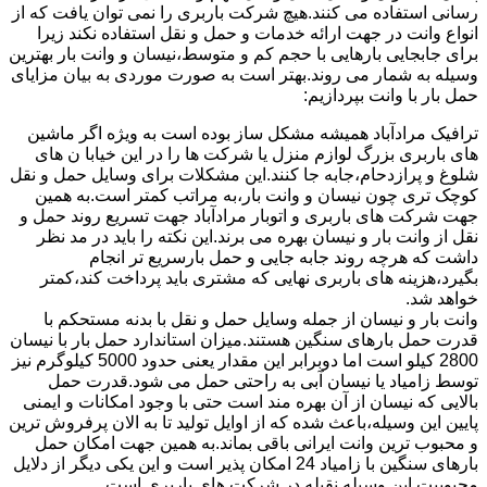
رسانی استفاده می کنند.هیچ شرکت باربری را نمی توان یافت که از
انواع وانت در جهت ارائه خدمات و حمل و نقل استفاده نکند زیرا
برای جابجایی بارهایی با حجم کم و متوسط،نیسان و وانت بار بهترین
وسیله به شمار می روند.بهتر است به صورت موردی به بیان مزایای
حمل بار با وانت بپردازیم:
ترافیک مرادآباد همیشه مشکل ساز بوده است به ویژه اگر ماشین
های باربری بزرگ لوازم منزل یا شرکت ها را در این خیابا ن های
شلوغ و پرازدحام،جابه جا کنند.این مشکلات برای وسایل حمل و نقل
کوچک تری چون نیسان و وانت بار،به مراتب کمتر است.به همین
جهت شرکت های باربری و اتوبار مرادآباد جهت تسریع روند حمل و
نقل از وانت بار و نیسان بهره می برند.این نکته را باید در مد نظر
داشت که هرچه روند جابه جایی و حمل بارسریع تر انجام
بگیرد،هزینه های باربری نهایی که مشتری باید پرداخت کند،کمتر
خواهد شد.
وانت بار و نیسان از جمله وسایل حمل و نقل با بدنه مستحکم با
قدرت حمل بارهای سنگین هستند.میزان استاندارد حمل بار با نیسان
2800 کیلو است اما دوبرابر این مقدار یعنی حدود 5000 کیلوگرم نیز
توسط زامیاد یا نیسان آبی به راحتی حمل می شود.قدرت حمل
بالایی که نیسان از آن بهره مند است حتی با وجود امکانات و ایمنی
پایین این وسیله،باعث شده که از اوایل تولید تا به الان پرفروش ترین
و محبوب ترین وانت ایرانی باقی بماند.به همین جهت امکان حمل
بارهای سنگین با زامیاد 24 امکان پذیر است و این یکی دیگر از دلایل
محبوبیت این وسیله نقیله در شرکت های باربری است.