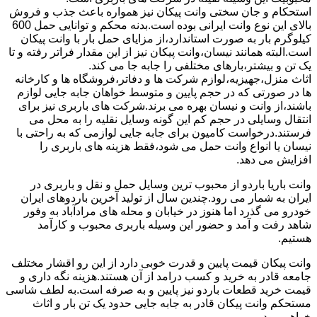
استحکام و جان سختی وانت پیکان نیز همواره باعث جذب و فروش
بالای این نوع وانت ایرانی بوده است.بدنه محکم و توانایی حمل 600
کیلوگرم بار به صورت استاندارد،از مزایای حمل بار با وانت پیکان
است.البته همانند نیسان،وانت پیکان نیز از این مقدار فراتر رفته و تا
یک تن و بیشتر،بارهای مختلفی را جابه جا می کند.
اثاث منزل،جهیزیه،لوازم شرکت ها و دفاتر،فروشگاه ها و کارخانه
ها در صورتی که در حجم پایین و متوسط خواهان جابه جایی لوازم
باشند،از وانت و نیسان بهره می برند.شرکت های باربری نیز برای
انتقال وسایلی در حجم کم این گونه وسایل نقلیه را به محل می
فرستند.درخواست کامیون برای جابه جایی لوازمی که به راحتی با
نیسان یا انواع وانت حمل می شود،فقط هزینه های باربری را
افزایش می دهد.
وانت باریا باردو از محبوب ترین وسایل حمل و نقل و باربری در
ایران به شمار می رود.چندین سال از تولید آخرین باردوهای ایران
خودرو می گذرد اما هنوز در خیابان و محله های مرادآباد به وفور
شاهد رفت و آمد و حضور این وسیله باربری محبوب و کارآمد
هستیم.
وانت پیکان قیمت پایین و قدرت خوبی دارد از این رو اقشار مختلف
جامعه قادر به خرید و کسب درامد از آن هستند.هزینه نگه داری و
قیمت خرید قطعات باردو نیز پایین و به صرفه است.به لطف شاسی
مستحکم وانت پیکان قادر به جابه جایی حدود یک تن بار و اثاث
خواهیم بود.