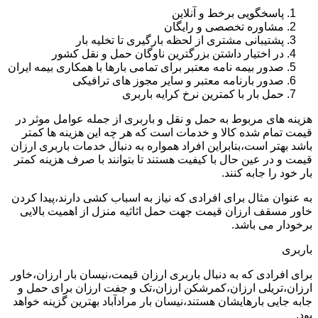
پاسخگویی برخط و آنلاین
مشاوره تخصصی و رایگان
پشتیبانی مشتری از لحظه بارگیری تا تخلیه بار
در اختیار داشتن بزرگترین ناوگان حمل و نقل کشور
صدور بیمه نامه معتبر برای تمامی بارها با همکاری بیمه ایران
صدور بارنامه معتبر و سایر مجوز های ترافیکی
حمل بار با کمترین نرخ کرایه باربری
هزینه های مربوط به حمل و نقل و باربری از جمله عوامل موثر در
قیمت تمام شده کالا و خدمات است که هر چه این هزینه ها کمتر
باشد بهتر است،بنابراین افراد همواره به دنبال خدمات باربری ارزان
قیمت و در عین حال با کیفیت هستند تا بتوانند با صرف هزینه کمتر
بار خود را جابه کنند.
به عنوان مثال برای افرادی که نیاز به اسباب کشی دارند،پیدا کردن
خاور مسقف ارزان قیمت جهت حمل اثاثیه منزل از اهمیت بالایی
برخودار می باشد.
باربری
برای افرادی که به دنبال باربری ارزان قیمت،نیسان بار ارزان،خاور
ارزان،تریلی ارزان،کمرشکن ارزان،تک و جفت ارزان برای حمل و
جابه جایی بارهایشان هستند،نیسان بار مرادآباد بهترین گزینه خواهد
بود.