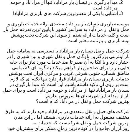
مبدا بارگیری در نیسان بار مرادآباد تنها از مرادآباد و حومه
مرادآباد است
آشنایی با یکی از معتبرترین شرکت های باربری مرادآباد!
موسسه باربری نیسان بار مرادآباد متصدی ارائه خدمات باربری و
حمل و نقل از مرادآباد به سراسر کشور با پایین ترین تعرفه حمل بار
است و کلیه خدمات ارائه شده از سوی این شرکت تحت پوشش
بیمه باربری و بارنامه معتبر است.
شرکت حمل و نقل نیسان بار مرادآباد با دسترسی به سامانه حمل
بار اینترنتی بزرگترین ناوگان حمل و نقل شهری و بین شهری را در
اختیار دارد و با اتکا به آن صفر تا صد خدمات مورد نیاز برای جابه
جایی بار را برای صاحبین بار فراهم میکند به گونه ای که تمامی
مناطق شمالی،جنوبی،شرقی،غربی و مرکزی ایران تحت پوشش
خدمات باربری نیسان بار مرادآباد قرار دارد،تنها نکته ای که لازم
است بر روی آن تاکید داشته باشیم این است که مبدا بارگیری در
نیسان بار مرادآباد تنها از مرادآباد و حومه مرادآباد است و برای حمل
بار از مبدا سایر شهرستان ها سرویس نداریم.
بهترین شرکت حمل و نقل در مرادآباد کدام است؟
شرکت های حمل و نقل متعددی در مرادآباد وجود دارند که به طرق
مختلف مشغول به ارائه خدمات باربری هستند اما در این میان
بهترین شرکت حمل و نقل،شرکتیست که خدمات به
روز،ارزان،جامع را در کوتاه ترین زمان ممکن برای مشتریان خود