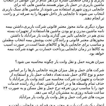
باربری و زمان جابجایی اشاره کرد.هر کدام از این عوامل در انتخاب
ماشین باربری در حمل بار موثر هستند.ماشین هایی که برای
جابجایی درون شهری استفاده می شوند،از ماشین های سبک باربری
انتخاب می شوند تا جابجایی بار داخل شهرها را به صرفه تر و راحت
تر انجام دهند.
موارد دیگری مانند مجوز معتبر قانونی شرکت باربری،داشتن بیمه
نامه ماشین،مدرن و نو بودن ماشین ها،استفاده از تجهیزات بسته
بندی هم در جابجایی تاثیر می گذارند.وانت بار مرادآباد با داشتن
مجوزهای معتبر قانونی و رانندگان تحت پوشش بیمه انتخاب مطمئن
و مناسب برای جابجایی بارها و کالاهای شما است.در صورت آسیب
به کالاها در زمان جابجایی پرداخت خسارت بر عهده شرکت بیمه
خواهد بود.
میزان هزینه حمل و نقل وانت بار چگونه محاسبه می شود؟
شرکت های حمل و نقل میزان هزینه جابجایی بارها را بر اساس
حجم و نوع کالای حمل شده،تعداد دفعات حمل بار و استفاده از
خدمات و تجهیزات شرکت محاسبه می کنند.وانت بار مرادآباد با
حذف تمام واسطه ها و در اختیار داشتن تعداد زیاد راننده خدمات
خود را با مناسب ترین تعرفه نرخ حمل و نقل ممکن و به صورت ۲۴
ساعت شبانه روزی به مشتریان ارائه می دهد.
مزیت های شرکت حمل و نقل وانت بار وانت بار مرادآباد
انتخاب یک شرکت باربری معتبر و حرفه ای در جابجایی راحت و