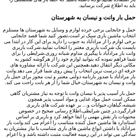
باید به اطلاع شرکت برسانید.
حمل بار وانت و نیسان به شهرستان
حمل و جابجایی برخی خرده لوازم و وسایل به شهرستان ها مستلزم
انتخاب ماشین باری سبک تر است،تصور کنید شما قصد جابجایی
برخی لوازم را از مرادآباد به جنوب را دارید برای این کار در ابتدا می
بایست یک شرکت باربری معتبر را انتخاب نمایید.شرکت باربری
وانت بار مرادآباد با پیگیری مداوم شبانه روزی،شرایطی را برای
شما فراهم نموده که بتوانید لوازم خود را از هرگوشه کشور به
مکانی دیگر انتقال دهید،همچنین این شرکت با ارائه مشاوره های
حرفه ای درست ترین انتخاب را پیش روی شما قرار می دهد.وانت
بار مرادآباد با صدور بارنامه دولتی معتبر و ثبت مجوز برای حمل بار
وانت و نیسان به شهرستان،خیال شما را از هر بابت راحت می کند.
حمل بار آسیب پذیر با نیسان وانت با توجه به نیاز مشتریان گاهی
ممکن است حمل مواد غذایی و مواد آسیب پذیر همچون
شیشه،گیاهان،حیوانات و… بر عهده شرکت های باربری
قرارگیرد.در چنین شرایطی،اطلاع رسانی صحیح در خصوص
محتویات بار نقش مهمی را ایفا خواهد کرد و باربری بر اساس
استاندارد ها ماشین حمل کننده متناسب را اعزام می کند.وانت بار
مرادآباد با داشتن انواع ماشین های باری متناسب با نیاز مشتریان به
سادگی می تواند در این زمینه فعالیت مثبت داشته باشد و با اعزام