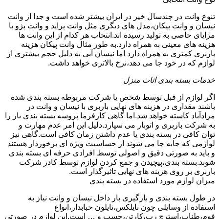
تنوع وانت در چندسال خیر در ایران بیشتر شده است و جدا از وانت
نیسان و وانت پیکان،مدل های دیگری مثل وانت پراید و وانت پژو با
مزایای خاصی به تولید رسیده اند.انتخاب هر کدام از این وانت ها
هزینه های معینی به همراه دارد.به طور مثال وانت پیکان هزینه
باربری کمتری به همراه دارد اما نیسان آبی به دلیل حجم بیشتری از
لوازم که در خود جا می دهد،نرخ بالاتری خواهد داشت.
خدمات بسته بندی اثاث منزل
اگر لوازم از قبل توسط شخص یا شرکت مربوطه بسته بندی شده
باشند مقداری در هزینه های نهایی باربری با نیسان و وانت در
مرادآباد کاسته خواهد شد.اما گاهی کارفرما پروسه بسته بندی بار را
به شرکت باربری و اتوبار می سپارد.دلیل این امر عدم مهارت و
توان کافی در بسته بندی یا عدم داشتن زمان کافی است.گاهی نیز
لوازمی که جابه جا می شوند از حساسیت ویژه ای برخوردار هستند
و باید به صورتی دقیق و اصولی توسط افرادی حرفه ای بسته بندی
شوند.بسته بندی،پیچیدن و جمع کردن لوازم توسط کادر شرکت
باربری بر روی هزینه های نهایی تاثیرگذار است.
میزان لوازم مورد استفاده در بسته بندی
در طول بسته بندی و بارگیری بار داخل نیسان و وانت نیاز به
استفاده از وسایلی چون نایلکس،نایلون حبابدار،انواع
فوم،طناب،استرچ رپ،کارتن،چسپ و … است.این لوازم در صورتی