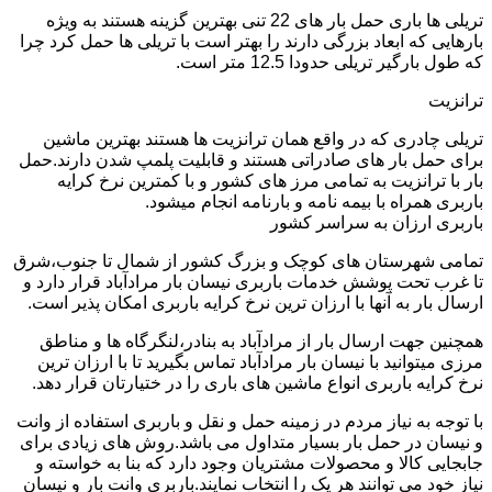
تریلی ها باری حمل بار های 22 تنی بهترین گزینه هستند به ویژه
بارهایی که ابعاد بزرگی دارند را بهتر است با تریلی ها حمل کرد چرا
که طول بارگیر تریلی حدودا 12.5 متر است.
ترانزیت
تریلی چادری که در واقع همان ترانزیت ها هستند بهترین ماشین
برای حمل بار های صادراتی هستند و قابلیت پلمپ شدن دارند.حمل
بار با ترانزیت به تمامی مرز های کشور و با کمترین نرخ کرایه
باربری همراه با بیمه نامه و بارنامه انجام میشود.
باربری ارزان به سراسر کشور
تمامی شهرستان های کوچک و بزرگ کشور از شمال تا جنوب،شرق
تا غرب تحت پوشش خدمات باربری نیسان بار مرادآباد قرار دارد و
ارسال بار به آنها با ارزان ترین نرخ کرایه باربری امکان پذیر است.
همچنین جهت ارسال بار از مرادآباد به بنادر،لنگرگاه ها و مناطق
مرزی میتوانید با نیسان بار مرادآباد تماس بگیرید تا با ارزان ترین
نرخ کرایه باربری انواع ماشین های باری را در ختیارتان قرار دهد.
با توجه به نیاز مردم در زمینه حمل و نقل و باربری استفاده از وانت
و نیسان در حمل بار بسیار متداول می باشد.روش های زیادی برای
جابجایی کالا و محصولات مشتریان وجود دارد که بنا به خواسته و
نیاز خود می توانند هر یک را انتخاب نمایند.باربری وانت بار و نیسان