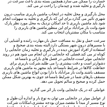
خسارت را ممکن می سازد.همچنین بسته بندی باعث سرعت در
بارگیری و تخلیه شده و چیدمان را راحت تر می کند.
محل بارگیری و محل تخلیه در انتخاب ماشین باربری مناسب درون
شهری تاثیر می گذارد.برای این که بارگیری و تخلیه به سهولت انجام
شود باید ماشین باربری تا حد امکان نزدیک به محل مورد نظر پارک
شود.وانت بار مرادآباد برای این منظورماشین های باربری را
متناسب با مکان مشتریان انتخاب می کند.
سرعت حمل و نقل به مسافت حمل بار،مهارت راننده و آشنایی آن
با مسیرهای درون شهر بستگی دارد.البته بسته بندی صحیح و
استفاده از افراد آموزش دیده در بارگیری و تخلیه زمان جابجایی را
کوتاه تر می کند.فصلی که جابجایی در آن انجام می شود هم در روند
جابجایی موثر است،جابجایی در فصل های بارانی و نامساعد
دشوارتر است و دقت بیشتری را می طلبد.شرکت باربری برای
حفاظت کالاها در شرایط نامساعد باید مجهز به ماشین های باربری
مسقف باشند.وانت بار مرادآباد با دارا بودن انواع ماشین های باربری
مسقف بارهای شما در شرایط نامساعد جوی به بهترین شکل ممکن
حمل کرده و صحیح و سالم تحویل می دهد.
عواملی که در یک جابجایی وانت بار اثر می گذارند
از عوامل موثر در جابجایی می توان به نوع بار و اندازه آن،طول و
نوع مسیر از مبدا تا مقصد،میزان بودجه مشتری،امکانات شرکت