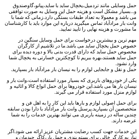
حمل وسایلی مانند تردمیل،یخچال ساید با ساید،پیانو،گاوصندوق
و...بسیار مشکل است و هزینه حمل این وسایل به صورت توافقی
می باشد و معمولا به تعداد طبقات بستگی دارد.زمانی که شما با
وانت بار مرادآباد تماس میگیرید درباره این موارد باید با کارشناسان
ما مشورت و هزینه نهایی را تایید نمایید.
مهم ترین و بیشترین درخواست برای حمل وسایل سنگین در
خصوص حمل یخچال ساید می باشد.ما در تلاشیم از کارگران
مخصوص حمل ساید که دارای قدرت بدنی بالا و دوره دیده برای
حمل ساید هستند،بهره ببریم تا کوچکترین خسارتی به یخچال شما
وارد نشود.
حمل و نقل و جابجایی لوازم را به نیسان بار مرادآباد بار بسپارید.
یکی از خودروهای باربری که بسیار مورد استفاده است،وانت بار و
نیسان بار ها می باشد.این خودروها برای حمل انواع کالا و اثاثیه و
لوازم منزل مورد استفاده قرار می گیرند.
برای حمل اصولی لوازم و بارها باید این کار را به اهل فن و
متخصصین آن بسپارید.پرسنل وانت بار مرادآباد با دارا بودن سابقه
چندین ساله در زمینه باربری می توانند بهترین خدمات را به شما
عرضه دارند.
این خدمات جهت کسب رضایت مشتریان عزیز ارائه می شود.اگر
نیاز به کارگر خالی برای بسته بندی و حمل بار،کاگر چیدمان و