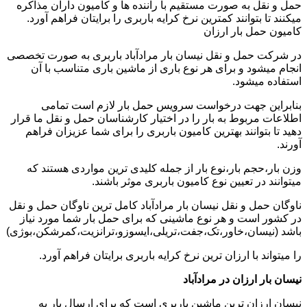
حمل و نقل به صورت مستقیم با راننده ها و کامیون داران مذاکره
میکنند تا بتوانند کمترین نرخ کرایه باربری را برایتان فراهم آورد.
کامیون حمل بار ارزان
در شرکت حمل و نقل نیسان بار مرادآباد باربری به صورت تخصصی
انجام میشود و برای هر نوع باری از ماشین باری متناسب با آن
استفاده میشود.
بنابراین جهت درخواست سرویس حمل بار لازم است تمامی
اطلاعات مربوط به بار را در اختیار کارشناسان حمل و نقل ما قرار
دهید تا بتوانند بهترین کامیون باربری را برای شما عزیزان فراهم
آورند.
وزن بار،حجم بار،نوع بار از جمله کلیدی ترین مواردی هستند که
میتوانند در تعیین نوع کامیون باربری موثر باشند.
ناوگان حمل و نقل نیسان بار مرادآباد کامل ترین ناوگان حمل و نقل
در کشور است و هر نوع ماشینی که برای حمل بار شما مورد نیاز
باشد (نیسان،خاور،تک،جفت،تریلی،ایسوزو،ترانزیت،کمرشکن،بوژی)
را میتواند با ارزان ترین نرخ کرایه باربری برایتان فراهم آورد.
نیسان بار ارزان در مرادآباد
نیسان ارزان ترین ماشین باربری است که برای ارسال بار به