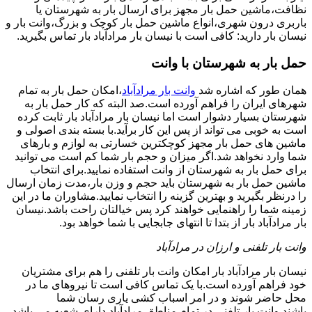
نظافت،ماشین حمل بار مجهز برای ارسال بار به شهرستان یا
باربری درون شهری،انواع ماشین حمل بار کوچک و بزرگ،وانت بار و
نیسان بار دارید: کافی است با نیسان بار مرادآباد بار تماس بگیرید.
حمل بار به شهرستان با وانت
همان طور که اشاره شد
وانت بار مرادآباد
،امکان حمل بار به تمام
شهرهای ایران را فراهم آورده است.صد البته که کار حمل بار به
شهرستان بسیار دشوار است اما نیسان بار مرادآباد بار ثابت کرده
است به خوبی می تواند از پس این کار برآید.با بسته بندی اصولی و
ماشین های حمل بار مجهز کوچکترین خسارتی به لوازم و بارهای
شما وارد نخواهد شد.اگر میزان و حجم بار شما کم است می توانید
برای حمل بار به شهرستان از وانت استفاده نمایید.برای انتخاب
ماشین حمل بار به شهرستان باید حجم و وزن بار،مدت زمان ارسال
را درنظر بگیرید و بهترین گزینه را انتخاب نمایید.مشاوران ما در این
زمینه شما را راهنمایی خواهند کرد پس خیالتان راحت باشد.نیسان
بار مرادآباد بار از بتدا تا انتهای جابجایی با شما خواهد بود.
وانت بار تلفنی و ارزان در مرادآباد
نیسان بار مرادآباد بار امکان وانت بار تلفنی را هم برای مشتریان
خود فراهم آورده است.با یک تماس کافی است تا نیروهای ما در
محل حاضر شوند و در امر اسباب کشی یاری رسان شما
باشند.وانت بار تلفنی در تمام مناطق مرادآباد دارای شعبه می باشد