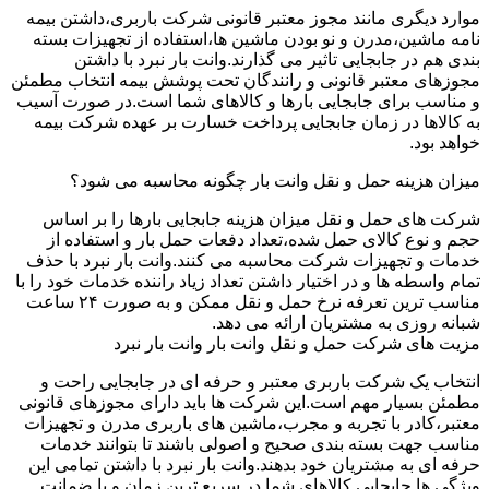
موارد دیگری مانند مجوز معتبر قانونی شرکت باربری،داشتن بیمه
نامه ماشین،مدرن و نو بودن ماشین ها،استفاده از تجهیزات بسته
بندی هم در جابجایی تاثیر می گذارند.وانت بار نبرد با داشتن
مجوزهای معتبر قانونی و رانندگان تحت پوشش بیمه انتخاب مطمئن
و مناسب برای جابجایی بارها و کالاهای شما است.در صورت آسیب
به کالاها در زمان جابجایی پرداخت خسارت بر عهده شرکت بیمه
خواهد بود.
میزان هزینه حمل و نقل وانت بار چگونه محاسبه می شود؟
شرکت های حمل و نقل میزان هزینه جابجایی بارها را بر اساس
حجم و نوع کالای حمل شده،تعداد دفعات حمل بار و استفاده از
خدمات و تجهیزات شرکت محاسبه می کنند.وانت بار نبرد با حذف
تمام واسطه ها و در اختیار داشتن تعداد زیاد راننده خدمات خود را با
مناسب ترین تعرفه نرخ حمل و نقل ممکن و به صورت ۲۴ ساعت
شبانه روزی به مشتریان ارائه می دهد.
مزیت های شرکت حمل و نقل وانت بار وانت بار نبرد
انتخاب یک شرکت باربری معتبر و حرفه ای در جابجایی راحت و
مطمئن بسیار مهم است.این شرکت ها باید دارای مجوزهای قانونی
معتبر،کادر با تجربه و مجرب،ماشین های باربری مدرن و تجهیزات
مناسب جهت بسته بندی صحیح و اصولی باشند تا بتوانند خدمات
حرفه ای به مشتریان خود بدهند.وانت بار نبرد با داشتن تمامی این
ویژگی ها جابجایی کالاهای شما در سریع ترین زمان و با ضمانت