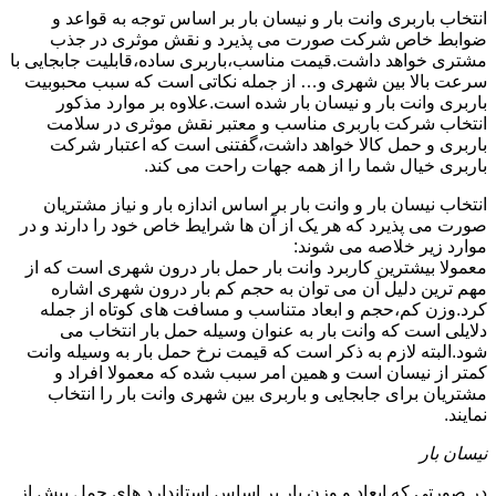
انتخاب باربری وانت بار و نیسان بار بر اساس توجه به قواعد و
ضوابط خاص شرکت صورت می پذیرد و نقش موثری در جذب
مشتری خواهد داشت.قیمت مناسب،باربری ساده،قابلیت جابجایی با
سرعت بالا بین شهری و… از جمله نکاتی است که سبب محبوبیت
باربری وانت بار و نیسان بار شده است.علاوه بر موارد مذکور
انتخاب شرکت باربری مناسب و معتبر نقش موثری در سلامت
باربری و حمل کالا خواهد داشت،گفتنی است که اعتبار شرکت
باربری خیال شما را از همه جهات راحت می کند.
انتخاب نیسان بار و وانت بار بر اساس اندازه بار و نیاز مشتریان
صورت می پذیرد که هر یک از آن ها شرایط خاص خود را دارند و در
موارد زیر خلاصه می شوند:
معمولا بیشترین کاربرد وانت بار حمل بار درون شهری است که از
مهم ترین دلیل آن می توان به حجم کم بار درون شهری اشاره
کرد.وزن کم،حجم و ابعاد متناسب و مسافت های کوتاه از جمله
دلایلی است که وانت بار به عنوان وسیله حمل بار انتخاب می
شود.البته لازم به ذکر است که قیمت نرخ حمل بار به وسیله وانت
کمتر از نیسان است و همین امر سبب شده که معمولا افراد و
مشتریان برای جابجایی و باربری بین شهری وانت بار را انتخاب
نمایند.
نیسان بار
در صورتی که ابعاد و وزن بار بر اساس استاندارد های حمل بیش از