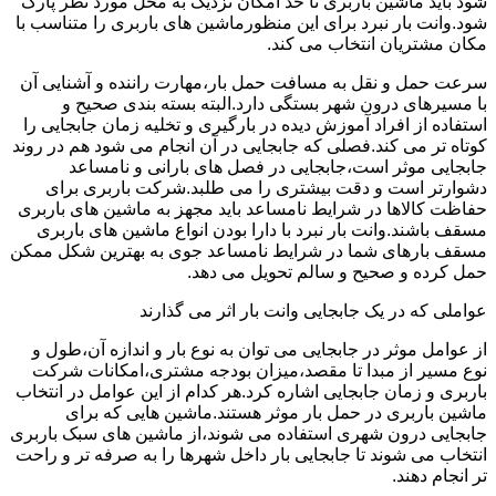
شود باید ماشین باربری تا حد امکان نزدیک به محل مورد نظر پارک
شود.وانت بار نبرد برای این منظورماشین های باربری را متناسب با
مکان مشتریان انتخاب می کند.
سرعت حمل و نقل به مسافت حمل بار،مهارت راننده و آشنایی آن
با مسیرهای درون شهر بستگی دارد.البته بسته بندی صحیح و
استفاده از افراد آموزش دیده در بارگیری و تخلیه زمان جابجایی را
کوتاه تر می کند.فصلی که جابجایی در آن انجام می شود هم در روند
جابجایی موثر است،جابجایی در فصل های بارانی و نامساعد
دشوارتر است و دقت بیشتری را می طلبد.شرکت باربری برای
حفاظت کالاها در شرایط نامساعد باید مجهز به ماشین های باربری
مسقف باشند.وانت بار نبرد با دارا بودن انواع ماشین های باربری
مسقف بارهای شما در شرایط نامساعد جوی به بهترین شکل ممکن
حمل کرده و صحیح و سالم تحویل می دهد.
عواملی که در یک جابجایی وانت بار اثر می گذارند
از عوامل موثر در جابجایی می توان به نوع بار و اندازه آن،طول و
نوع مسیر از مبدا تا مقصد،میزان بودجه مشتری،امکانات شرکت
باربری و زمان جابجایی اشاره کرد.هر کدام از این عوامل در انتخاب
ماشین باربری در حمل بار موثر هستند.ماشین هایی که برای
جابجایی درون شهری استفاده می شوند،از ماشین های سبک باربری
انتخاب می شوند تا جابجایی بار داخل شهرها را به صرفه تر و راحت
تر انجام دهند.