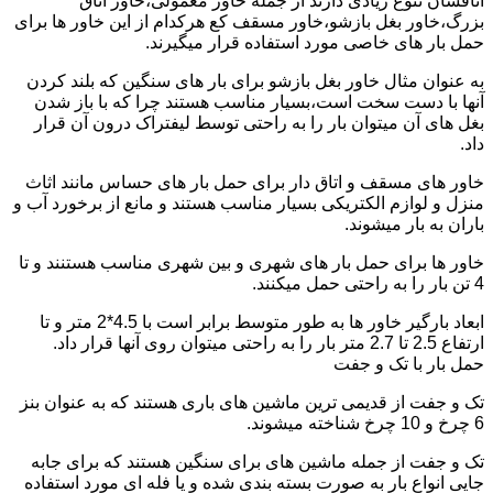
اتاقشان تنوع زیادی دارند از جمله خاور معمولی،خاور اتاق
بزرگ،خاور بغل بازشو،خاور مسقف کع هرکدام از این خاور ها برای
حمل بار های خاصی مورد استفاده قرار میگیرند.
به عنوان مثال خاور بغل بازشو برای بار های سنگین که بلند کردن
آنها با دست سخت است،بسیار مناسب هستند چرا که با باز شدن
بغل های آن میتوان بار را به راحتی توسط لیفتراک درون آن قرار
داد.
خاور های مسقف و اتاق دار برای حمل بار های حساس مانند اثاث
منزل و لوازم الکتریکی بسیار مناسب هستند و مانع از برخورد آب و
باران به بار میشوند.
خاور ها برای حمل بار های شهری و بین شهری مناسب هستنند و تا
4 تن بار را به راحتی حمل میکنند.
ابعاد بارگیر خاور ها به طور متوسط برابر است با 4.5*2 متر و تا
ارتفاع 2.5 تا 2.7 متر بار را به راحتی میتوان روی آنها قرار داد.
حمل بار با تک و جفت
تک و جفت از قدیمی ترین ماشین های باری هستند که به عنوان بنز
6 چرخ و 10 چرخ شناخته میشوند.
تک و جفت از جمله ماشین های برای سنگین هستند که برای جابه
جایی انواع بار به صورت بسته بندی شده و یا فله ای مورد استفاده