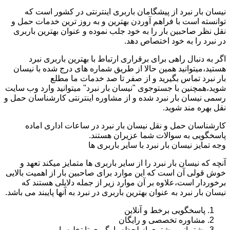
نیسان بار نبرد از پیشگامان باربری اینترنتی در کشور است که
توانسته است با فراهم آوردن بهترین و به روز ترین خدمات حمل و
نقل نظر صاحبین بار را به خود جلب نموده و عنوان بهترین باربری
در نبرد را به خود اختصاص دهد.
اگر به دنبال راهی برای برقراری ارتباط با بهترین باربری نبرد
هستید،میتوانید همین حالا از طریق شماره های درج شده با نیسان
بار نبرد تماس بگیرید و از صفر تا صد خدمات ما مطلع
شوید،همچنین با جستوجوی "نیسان بار نبرد" میتوانید وارد وب سایت
رسمی نیسان بار نبرد شده و از مشاوره اینترنتی کارشناسان حمل و
نقل بهره مند شوید.
کارشناسان حمل و نقل نیسان بار نبرد در ساعات اداری اماده
پاسخگویی به سوالات شما عزیران هستند.
وجه تمایز نیسان بار نبرد با سایر باربری ها
آنچه که نیسان بار نبرد را از سایر باربری ها متمایز میکند تعهد و
خوش قولی آن است که این موارد برای صاحبین بار از اهمیت بالایی
برخوردار است،علاوه بر آن موارد زیر از جمله دلایلی هستند که
نیسان بار نبرد به عنوان بهترین باربری در نبرد به آنها پایبند می باشد.
پاسخگویی برخط و آنلاین
مشاوره تخصصی و رایگان
پشتیبانی مشتری از لحظه بارگیری تا تخلیه بار