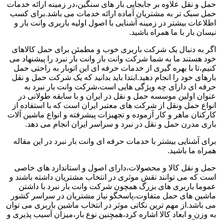
حمل و نقل علاوه بر جابجایی بار های سنگین،در زمینه ارائه خدمات
حمل سبک تر به مشتریان آماده ارائه خدمات می باشد.برای کسب
اطلاعات بیشتر در زمینه آشنایی با اصول اولیه باربری وانت بار و
نیسان بار با ما همراه باشید.
اگر به دنبال یک شرکت باربری خوب و مطمئن برای حمل کالاهای
خود هستند ما به شما شرکت وانت بار وانت بار نبرد را پیشنهاد می
کنیم،تا با بهره گیری از خدمات حرفه ای این اتوبار به راحتی حمل
بارهای خود را انجام دهید.ابتدا باید بدانید که یک شرکت حمل و نقل
حرفه ای دارای چه ویژگی هایی است،شرکت وانت بار نبرد به
عنوان اولین موسسه حمل و نقل در ایران و با سابقه طولانی در
انواع حمل ونقل از شرکت های معتبر ایران است که با استفاده از
کارکنان ماهر و کار آزموده و تجهیزات پیشرفته و انواع ماشین آلات
باری مدرن حمل و نقل در نبرد و سراسر ایران انجام می دهد.
برای آشنایی بیشتر با خدمات حرفه ای وانت بار نبرد در این مقاله
همراه ما باشید.
حمل و نقل کالا و محصولات،دارای اصول و استاندارد های خاصی
است که می توانند نقش موثری در انتخاب مشتریان داشته باشند و
عموما باربری های بزرگ همچون شرکت وانت بار نبرد با داشتن
ماشین های حمل متفاوت،پاسخگو نیاز مشتریان در سراسر کشور
می باشد.از مهم ترین نکاتی موثر در انتخاب ماشین باربری می توان
به وزن و ابعاد کالا اشاره کرد،همچنین نوع بار،میزان آسیب پذیری و