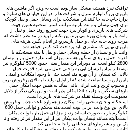
ترافیک نبرد همیشه مشکل ساز بوده است به ویژه اگر ماشین های
باربری بزرگ لوازم منزل یا شرکت ها را در این خیابا ن های شلوغ و
پرازدحام،جابه جا کنند.این مشکلات برای وسایل حمل و نقل کوچک
تری چون نیسان و وانت بار،به مراتب کمتر است.به همین جهت
شرکت های باربری و اتوبار نبرد جهت تسریع روند حمل و نقل از
وانت بار و نیسان بهره می برند.این نکته را باید در مد نظر داشت که
هرچه روند جابه جایی و حمل بارسریع تر انجام بگیرد،هزینه های
باربری نهایی که مشتری باید پرداخت کند،کمتر خواهد شد.
وانت بار و نیسان از جمله وسایل حمل و نقل با بدنه مستحکم با
قدرت حمل بارهای سنگین هستند.میزان استاندارد حمل بار با نیسان
2800 کیلو است اما دوبرابر این مقدار یعنی حدود 5000 کیلوگرم نیز
توسط زامیاد یا نیسان آبی به راحتی حمل می شود.قدرت حمل
بالایی که نیسان از آن بهره مند است حتی با وجود امکانات و ایمنی
پایین این وسیله،باعث شده که از اوایل تولید تا به الان پرفروش ترین
و محبوب ترین وانت ایرانی باقی بماند.به همین جهت امکان حمل
بارهای سنگین با زامیاد 24 امکان پذیر است و این یکی دیگر از دلایل
محبوبیت این وسیله نقیله در شرکت های باربری است.
استحکام و جان سختی وانت پیکان نیز همواره باعث جذب و فروش
بالای این نوع وانت ایرانی بوده است.بدنه محکم و توانایی حمل 600
کیلوگرم بار به صورت استاندارد،از مزایای حمل بار با وانت پیکان
است.البته همانند نیسان،وانت پیکان نیز از این مقدار فراتر رفته و تا
یک تن و بیشتر،بارهای مختلفی را جابه جا می کند.
اثاث منزل،جهیزیه،لوازم شرکت ها و دفاتر،فروشگاه ها و کارخانه