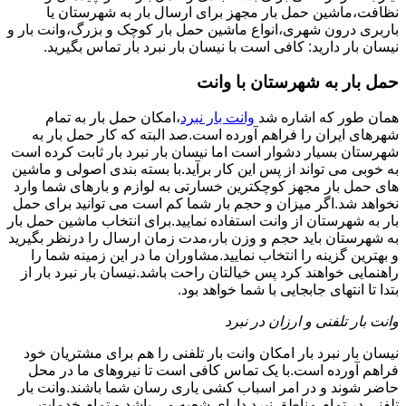
نظافت،ماشین حمل بار مجهز برای ارسال بار به شهرستان یا
باربری درون شهری،انواع ماشین حمل بار کوچک و بزرگ،وانت بار و
نیسان بار دارید: کافی است با نیسان بار نبرد بار تماس بگیرید.
حمل بار به شهرستان با وانت
همان طور که اشاره شد
وانت بار نبرد
،امکان حمل بار به تمام
شهرهای ایران را فراهم آورده است.صد البته که کار حمل بار به
شهرستان بسیار دشوار است اما نیسان بار نبرد بار ثابت کرده است
به خوبی می تواند از پس این کار برآید.با بسته بندی اصولی و ماشین
های حمل بار مجهز کوچکترین خسارتی به لوازم و بارهای شما وارد
نخواهد شد.اگر میزان و حجم بار شما کم است می توانید برای حمل
بار به شهرستان از وانت استفاده نمایید.برای انتخاب ماشین حمل بار
به شهرستان باید حجم و وزن بار،مدت زمان ارسال را درنظر بگیرید
و بهترین گزینه را انتخاب نمایید.مشاوران ما در این زمینه شما را
راهنمایی خواهند کرد پس خیالتان راحت باشد.نیسان بار نبرد بار از
بتدا تا انتهای جابجایی با شما خواهد بود.
وانت بار تلفنی و ارزان در نبرد
نیسان بار نبرد بار امکان وانت بار تلفنی را هم برای مشتریان خود
فراهم آورده است.با یک تماس کافی است تا نیروهای ما در محل
حاضر شوند و در امر اسباب کشی یاری رسان شما باشند.وانت بار
تلفنی در تمام مناطق نبرد دارای شعبه می باشد و تمام خدمات