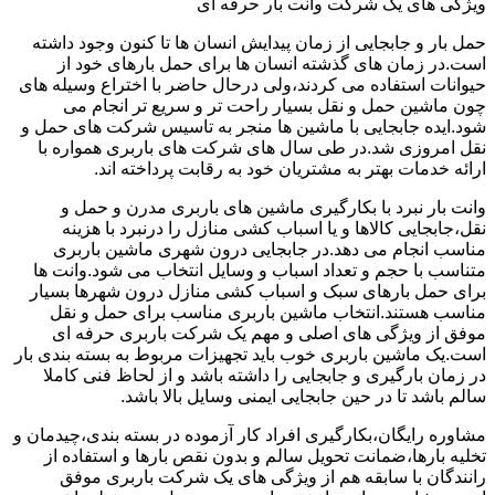
ویژگی های یک شرکت وانت بار حرفه ای
حمل بار و جابجایی از زمان پیدایش انسان ها تا کنون وجود داشته
است.در زمان های گذشته انسان ها برای حمل بارهای خود از
حیوانات استفاده می کردند،ولی درحال حاضر با اختراع وسیله های
چون ماشین حمل و نقل بسیار راحت تر و سریع تر انجام می
شود.ایده جابجایی با ماشین ها منجر به تاسیس شرکت های حمل و
نقل امروزی شد.در طی سال های شرکت های باربری همواره با
ارائه خدمات بهتر به مشتریان خود به رقابت پرداخته اند.
وانت بار نبرد با بکارگیری ماشین های باربری مدرن و حمل و
نقل،جابجایی کالاها و یا اسباب کشی منازل را درنبرد با هزینه
مناسب انجام می دهد.در جابجایی درون شهری ماشین باربری
متناسب با حجم و تعداد اسباب و وسایل انتخاب می شود.وانت ها
برای حمل بارهای سبک و اسباب کشی منازل درون شهرها بسیار
مناسب هستند.انتخاب ماشین باربری مناسب برای حمل و نقل
موفق از ویژگی های اصلی و مهم یک شرکت باربری حرفه ای
است.یک ماشین باربری خوب باید تجهیزات مربوط به بسته بندی بار
در زمان بارگیری و جابجایی را داشته باشد و از لحاظ فنی کاملا
سالم باشد تا در حین جابجایی ایمنی وسایل بالا باشد.
مشاوره رایگان،بکارگیری افراد کار آزموده در بسته بندی،چیدمان و
تخلیه بارها،ضمانت تحویل سالم و بدون نقص بارها و استفاده از
رانندگان با سابقه هم از ویژگی های یک شرکت باربری موفق