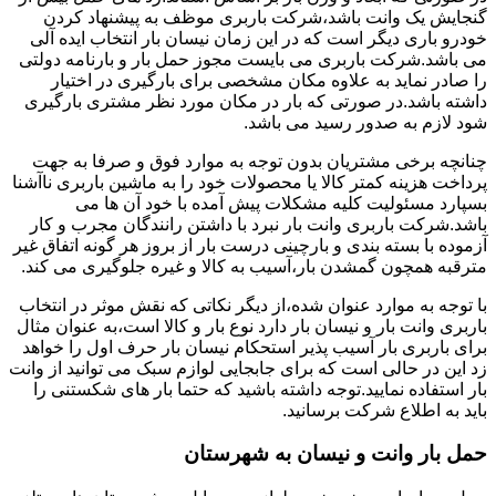
گنجایش یک وانت باشد،شرکت باربری موظف به پیشنهاد کردن
خودرو باری دیگر است که در این زمان نیسان بار انتخاب ایده آلی
می باشد.شرکت باربری می بایست مجوز حمل بار و بارنامه دولتی
را صادر نماید به علاوه مکان مشخصی برای بارگیری در اختیار
داشته باشد.در صورتی که بار در مکان مورد نظر مشتری بارگیری
شود لازم به صدور رسید می باشد.
چنانچه برخی مشتریان بدون توجه به موارد فوق و صرفا به جهت
پرداخت هزینه کمتر کالا یا محصولات خود را به ماشین باربری ناآشنا
بسپارد مسئولیت کلیه مشکلات پیش آمده با خود آن ها می
باشد.شرکت باربری وانت بار نبرد با داشتن رانندگان مجرب و کار
آزموده با بسته بندی و بارچینی درست بار از بروز هر گونه اتفاق غیر
مترقبه همچون گمشدن بار،آسیب به کالا و غیره جلوگیری می کند.
با توجه به موارد عنوان شده،از دیگر نکاتی که نقش موثر در انتخاب
باربری وانت بار و نیسان بار دارد نوع بار و کالا است،به عنوان مثال
برای باربری بار آسیب پذیر استحکام نیسان بار حرف اول را خواهد
زد این در حالی است که برای جابجایی لوازم سبک می توانید از وانت
بار استفاده نمایید.توجه داشته باشید که حتما بار های شکستنی را
باید به اطلاع شرکت برسانید.
حمل بار وانت و نیسان به شهرستان