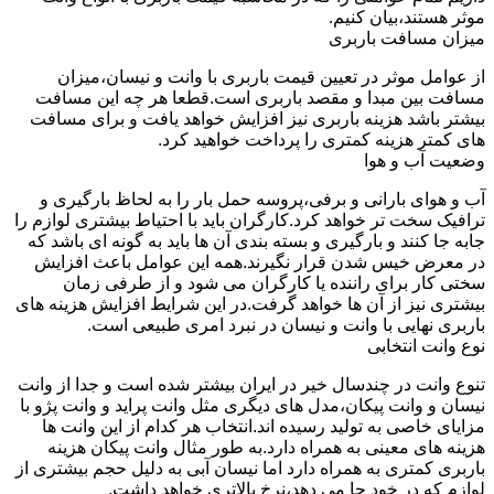
موثر هستند،بیان کنیم.
میزان مسافت باربری
از عوامل موثر در تعیین قیمت باربری با وانت و نیسان،میزان
مسافت بین مبدا و مقصد باربری است.قطعا هر چه این مسافت
بیشتر باشد هزینه باربری نیز افزایش خواهد یافت و برای مسافت
های کمتر هزینه کمتری را پرداخت خواهید کرد.
وضعیت آب و هوا
آب و هوای بارانی و برفی،پروسه حمل بار را به لحاظ بارگیری و
ترافیک سخت تر خواهد کرد.کارگران باید با احتیاط بیشتری لوازم را
جابه جا کنند و بارگیری و بسته بندی آن ها باید به گونه ای باشد که
در معرض خیس شدن قرار نگیرند.همه این عوامل باعث افزایش
سختی کار برای راننده یا کارگران می شود و از طرفی زمان
بیشتری نیز از آن ها خواهد گرفت.در این شرایط افزایش هزینه های
باربری نهایی با وانت و نیسان در نبرد امری طبیعی است.
نوع وانت انتخابی
تنوع وانت در چندسال خیر در ایران بیشتر شده است و جدا از وانت
نیسان و وانت پیکان،مدل های دیگری مثل وانت پراید و وانت پژو با
مزایای خاصی به تولید رسیده اند.انتخاب هر کدام از این وانت ها
هزینه های معینی به همراه دارد.به طور مثال وانت پیکان هزینه
باربری کمتری به همراه دارد اما نیسان آبی به دلیل حجم بیشتری از
لوازم که در خود جا می دهد،نرخ بالاتری خواهد داشت.