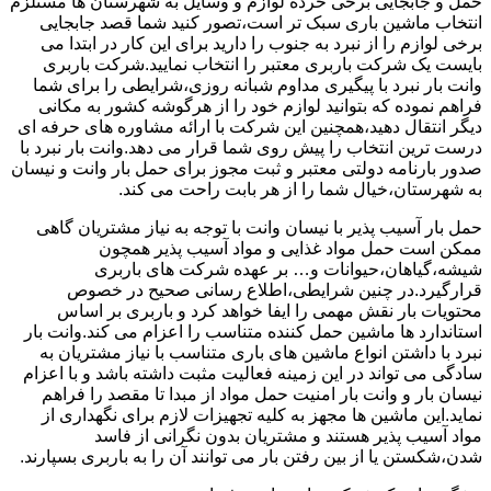
حمل و جابجایی برخی خرده لوازم و وسایل به شهرستان ها مستلزم
انتخاب ماشین باری سبک تر است،تصور کنید شما قصد جابجایی
برخی لوازم را از نبرد به جنوب را دارید برای این کار در ابتدا می
بایست یک شرکت باربری معتبر را انتخاب نمایید.شرکت باربری
وانت بار نبرد با پیگیری مداوم شبانه روزی،شرایطی را برای شما
فراهم نموده که بتوانید لوازم خود را از هرگوشه کشور به مکانی
دیگر انتقال دهید،همچنین این شرکت با ارائه مشاوره های حرفه ای
درست ترین انتخاب را پیش روی شما قرار می دهد.وانت بار نبرد با
صدور بارنامه دولتی معتبر و ثبت مجوز برای حمل بار وانت و نیسان
به شهرستان،خیال شما را از هر بابت راحت می کند.
حمل بار آسیب پذیر با نیسان وانت با توجه به نیاز مشتریان گاهی
ممکن است حمل مواد غذایی و مواد آسیب پذیر همچون
شیشه،گیاهان،حیوانات و… بر عهده شرکت های باربری
قرارگیرد.در چنین شرایطی،اطلاع رسانی صحیح در خصوص
محتویات بار نقش مهمی را ایفا خواهد کرد و باربری بر اساس
استاندارد ها ماشین حمل کننده متناسب را اعزام می کند.وانت بار
نبرد با داشتن انواع ماشین های باری متناسب با نیاز مشتریان به
سادگی می تواند در این زمینه فعالیت مثبت داشته باشد و با اعزام
نیسان بار و وانت بار امنیت حمل مواد از مبدا تا مقصد را فراهم
نماید.این ماشین ها مجهز به کلیه تجهیزات لازم برای نگهداری از
مواد آسیب پذیر هستند و مشتریان بدون نگرانی از فاسد
شدن،شکستن یا از بین رفتن بار می توانند آن را به باربری بسپارند.