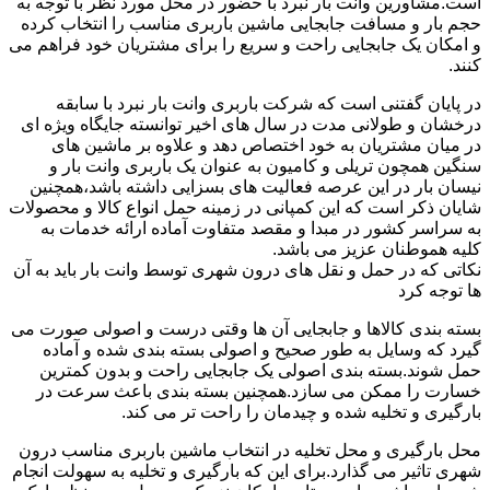
است.مشاورین وانت بار نبرد با حضور در محل مورد نظر با توجه به
حجم بار و مسافت جابجایی ماشین باربری مناسب را انتخاب کرده
و امکان یک جابجایی راحت و سریع را برای مشتریان خود فراهم می
کنند.
در پایان گفتنی است که شرکت باربری وانت بار نبرد با سابقه
درخشان و طولانی مدت در سال های اخیر توانسته جایگاه ویژه ای
در میان مشتریان به خود اختصاص دهد و علاوه بر ماشین های
سنگین همچون تریلی و کامیون به عنوان یک باربری وانت بار و
نیسان بار در این عرصه فعالیت های بسزایی داشته باشد،همچنین
شایان ذکر است که این کمپانی در زمینه حمل انواع کالا و محصولات
به سراسر کشور در مبدا و مقصد متفاوت آماده ارائه خدمات به
کلیه هموطنان عزیز می باشد.
نکاتی که در حمل و نقل های درون شهری توسط وانت بار باید به آن
ها توجه کرد
بسته بندی کالاها و جابجایی آن ها وقتی درست و اصولی صورت می
گیرد که وسایل به طور صحیح و اصولی بسته بندی شده و آماده
حمل شوند.بسته بندی اصولی یک جابجایی راحت و بدون کمترین
خسارت را ممکن می سازد.همچنین بسته بندی باعث سرعت در
بارگیری و تخلیه شده و چیدمان را راحت تر می کند.
محل بارگیری و محل تخلیه در انتخاب ماشین باربری مناسب درون
شهری تاثیر می گذارد.برای این که بارگیری و تخلیه به سهولت انجام