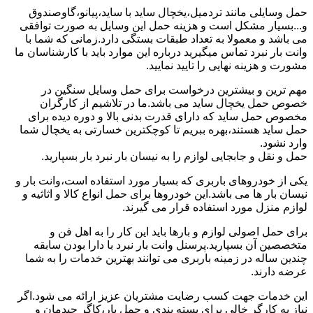
حمل وسایلی مانند تردمیل،یخچال ساید با ساید،پیانو،گاوصندوق
و...بسیار مشکل است و هزینه حمل این وسایل به صورت توافقی
می باشد و معمولا به تعداد طبقات بستگی دارد.زمانی که شما با
وانت بار نبرد تماس میگیرید درباره این موارد باید با کارشناسان ما
مشورت و هزینه نهایی را تایید نمایید.
مهم ترین و بیشترین درخواست برای حمل وسایل سنگین در
خصوص حمل یخچال ساید می باشد.ما در تلاشیم از کارگران
مخصوص حمل ساید که دارای قدرت بدنی بالا و دوره دیده برای
حمل ساید هستند،بهره ببریم تا کوچکترین خسارتی به یخچال شما
وارد نشود.
حمل و نقل و جابجایی لوازم را به نیسان بار نبرد بار بسپارید.
یکی از خودروهای باربری که بسیار مورد استفاده است،وانت بار و
نیسان بار ها می باشد.این خودروها برای حمل انواع کالا و اثاثیه و
لوازم منزل مورد استفاده قرار می گیرند.
برای حمل اصولی لوازم و بارها باید این کار را به اهل فن و
متخصصین آن بسپارید.پرسنل وانت بار نبرد با دارا بودن سابقه
چندین ساله در زمینه باربری می توانند بهترین خدمات را به شما
عرضه دارند.
این خدمات جهت کسب رضایت مشتریان عزیز ارائه می شود.اگر
نیاز به کارگر خالی برای بسته بندی و حمل بار،کاگر چیدمان و