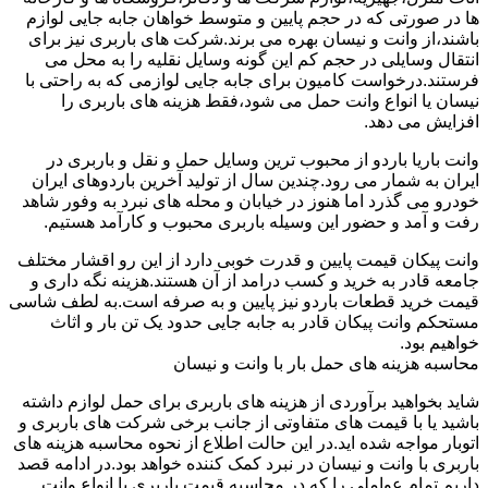
ها در صورتی که در حجم پایین و متوسط خواهان جابه جایی لوازم
باشند،از وانت و نیسان بهره می برند.شرکت های باربری نیز برای
انتقال وسایلی در حجم کم این گونه وسایل نقلیه را به محل می
فرستند.درخواست کامیون برای جابه جایی لوازمی که به راحتی با
نیسان یا انواع وانت حمل می شود،فقط هزینه های باربری را
افزایش می دهد.
وانت باریا باردو از محبوب ترین وسایل حمل و نقل و باربری در
ایران به شمار می رود.چندین سال از تولید آخرین باردوهای ایران
خودرو می گذرد اما هنوز در خیابان و محله های نبرد به وفور شاهد
رفت و آمد و حضور این وسیله باربری محبوب و کارآمد هستیم.
وانت پیکان قیمت پایین و قدرت خوبی دارد از این رو اقشار مختلف
جامعه قادر به خرید و کسب درامد از آن هستند.هزینه نگه داری و
قیمت خرید قطعات باردو نیز پایین و به صرفه است.به لطف شاسی
مستحکم وانت پیکان قادر به جابه جایی حدود یک تن بار و اثاث
خواهیم بود.
محاسبه هزینه های حمل بار با وانت و نیسان
شاید بخواهید برآوردی از هزینه های باربری برای حمل لوازم داشته
باشید یا با قیمت های متفاوتی از جانب برخی شرکت های باربری و
اتوبار مواجه شده اید.در این حالت اطلاع از نحوه محاسبه هزینه های
باربری با وانت و نیسان در نبرد کمک کننده خواهد بود.در ادامه قصد
داریم تمام عواملی را که در محاسبه قیمت باربری با انواع وانت