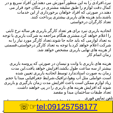
نبرد،افرادی را به این منظور آموزش می دهند.این افراد سریع و در
کمال دقت لوازم را طبق سلیقه مشتری در مکان خود قرار می
دهند.در صورتی که افراد خواهان برخورداری از این خدمات
باشند،باید هزینه های باربری بیشتری پرداخت کنند.
تعداد کارگران درخواستی
اتحادیه باربری نبرد برای هر تعداد کارگر باربری هر ساله نرخ ثابتی
را اعلام خواهد کرد.مشتری هنگام مراجعه به شرکت باربری با توجه
به تعداد لوازمی که باید جابه جا شوند،تعداد کارگر مورد نیاز را به
شرکت اعلام خواهد کرد.با توجه به تعداد کارگر درخواستی،قسمتی
از هزینه های نهایی باربری مشخص خواهد شد.
زمان اتمام کار
هزینه های باربری با وانت و نیسان در صورتی که پروسه باربری
بیشتر از سه ساعت طول بکشد،افزایش خواهد یافت.این مدت
زمان به صورت استادندارد توسط اتحادیه باربری تعیین شده
است.عواملی مثل آب وهوا،ترافیک،شرایط جغرافیایی مبدا یا حجم
زیاد لوازم ممکن است باعث افزایش مدت زمان بارگیری و باربری
شوند که افزایش هزینه های باربری را در پی خواهند داشت.
تعداد طبقات ساختمان مبدا و مقصد
تلفن تماس فوری
وانت ها بارهای مختلفی را از نقاط مختلف بارگیری کرده و به سایر
☞☏
tel:09125758177
نقاط جابه جا می کنند.در اکثر مواقع بار مورد نظر باید از طبقات
همکف به بالای ساختمان به پایین منتقل شود یا به طبقات بالاتر جابه