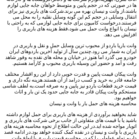
ها در صورتی که در حجم پایین و متوسط خواهان جابه جایی لوازم
باشند،از وانت و نیسان بهره می برند.شرکت های باربری نیز برای
انتقال وسایلی در حجم کم این گونه وسایل نقلیه را به محل می
فرستند.درخواست کامیون برای جابه جایی لوازمی که به راحتی با
نیسان یا انواع وانت حمل می شود،فقط هزینه های باربری را
افزایش می دهد.
وانت باریا باردو از محبوب ترین وسایل حمل و نقل و باربری در
ایران به شمار می رود.چندین سال از تولید آخرین باردوهای ایران
خودرو می گذرد اما هنوز در خیابان و محله های نقده به وفور شاهد
رفت و آمد و حضور این وسیله باربری محبوب و کارآمد هستیم.
وانت پیکان قیمت پایین و قدرت خوبی دارد از این رو اقشار مختلف
جامعه قادر به خرید و کسب درامد از آن هستند.هزینه نگه داری و
قیمت خرید قطعات باردو نیز پایین و به صرفه است.به لطف شاسی
مستحکم وانت پیکان قادر به جابه جایی حدود یک تن بار و اثاث
خواهیم بود.
محاسبه هزینه های حمل بار با وانت و نیسان
شاید بخواهید برآوردی از هزینه های باربری برای حمل لوازم داشته
باشید یا با قیمت های متفاوتی از جانب برخی شرکت های باربری و
اتوبار مواجه شده اید.در این حالت اطلاع از نحوه محاسبه هزینه های
باربری با وانت و نیسان در نقده کمک کننده خواهد بود.در ادامه قصد
داریم تمام عواملی را که در محاسبه قیمت باربری با انواع وانت