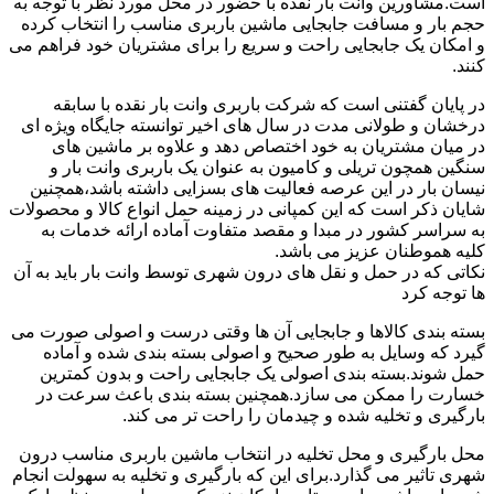
است.مشاورین وانت بار نقده با حضور در محل مورد نظر با توجه به
حجم بار و مسافت جابجایی ماشین باربری مناسب را انتخاب کرده
و امکان یک جابجایی راحت و سریع را برای مشتریان خود فراهم می
کنند.
در پایان گفتنی است که شرکت باربری وانت بار نقده با سابقه
درخشان و طولانی مدت در سال های اخیر توانسته جایگاه ویژه ای
در میان مشتریان به خود اختصاص دهد و علاوه بر ماشین های
سنگین همچون تریلی و کامیون به عنوان یک باربری وانت بار و
نیسان بار در این عرصه فعالیت های بسزایی داشته باشد،همچنین
شایان ذکر است که این کمپانی در زمینه حمل انواع کالا و محصولات
به سراسر کشور در مبدا و مقصد متفاوت آماده ارائه خدمات به
کلیه هموطنان عزیز می باشد.
نکاتی که در حمل و نقل های درون شهری توسط وانت بار باید به آن
ها توجه کرد
بسته بندی کالاها و جابجایی آن ها وقتی درست و اصولی صورت می
گیرد که وسایل به طور صحیح و اصولی بسته بندی شده و آماده
حمل شوند.بسته بندی اصولی یک جابجایی راحت و بدون کمترین
خسارت را ممکن می سازد.همچنین بسته بندی باعث سرعت در
بارگیری و تخلیه شده و چیدمان را راحت تر می کند.
محل بارگیری و محل تخلیه در انتخاب ماشین باربری مناسب درون
شهری تاثیر می گذارد.برای این که بارگیری و تخلیه به سهولت انجام