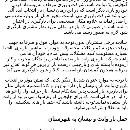
گنجایش یک وانت باشد،شرکت باربری موظف به پیشنهاد کردن
خودرو باری دیگر است که در این زمان نیسان بار انتخاب ایده آلی
می باشد.شرکت باربری می بایست مجوز حمل بار و بارنامه دولتی
را صادر نماید به علاوه مکان مشخصی برای بارگیری در اختیار
داشته باشد.در صورتی که بار در مکان مورد نظر مشتری بارگیری
شود لازم به صدور رسید می باشد.
چنانچه برخی مشتریان بدون توجه به موارد فوق و صرفا به جهت
پرداخت هزینه کمتر کالا یا محصولات خود را به ماشین باربری ناآشنا
بسپارد مسئولیت کلیه مشکلات پیش آمده با خود آن ها می
باشد.شرکت باربری وانت بار نقده با داشتن رانندگان مجرب و کار
آزموده با بسته بندی و بارچینی درست بار از بروز هر گونه اتفاق غیر
مترقبه همچون گمشدن بار،آسیب به کالا و غیره جلوگیری می کند.
با توجه به موارد عنوان شده،از دیگر نکاتی که نقش موثر در انتخاب
باربری وانت بار و نیسان بار دارد نوع بار و کالا است،به عنوان مثال
برای باربری بار آسیب پذیر استحکام نیسان بار حرف اول را خواهد
زد این در حالی است که برای جابجایی لوازم سبک می توانید از وانت
بار استفاده نمایید.توجه داشته باشید که حتما بار های شکستنی را
باید به اطلاع شرکت برسانید.
حمل بار وانت و نیسان به شهرستان