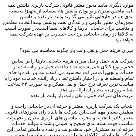
موارد دیگری مانند مجوز معتبر قانونی شرکت باربری،داشتن بیمه
نامه ماشین،مدرن و نو بودن ماشین ها،استفاده از تجهیزات بسته
بندی هم در جابجایی تاثیر می گذارند.وانت بار نقده با داشتن
مجوزهای معتبر قانونی و رانندگان تحت پوشش بیمه انتخاب مطمئن
و مناسب برای جابجایی بارها و کالاهای شما است.در صورت آسیب
به کالاها در زمان جابجایی پرداخت خسارت بر عهده شرکت بیمه
خواهد بود.
میزان هزینه حمل و نقل وانت بار چگونه محاسبه می شود؟
شرکت های حمل و نقل میزان هزینه جابجایی بارها را بر اساس
حجم و نوع کالای حمل شده،تعداد دفعات حمل بار و استفاده از
خدمات و تجهیزات شرکت محاسبه می کنند.وانت بار نقده با حذف
تمام واسطه ها و در اختیار داشتن تعداد زیاد راننده خدمات خود را با
مناسب ترین تعرفه نرخ حمل و نقل ممکن و به صورت ۲۴ ساعت
شبانه روزی به مشتریان ارائه می دهد.
مزیت های شرکت حمل و نقل وانت بار وانت بار نقده
انتخاب یک شرکت باربری معتبر و حرفه ای در جابجایی راحت و
مطمئن بسیار مهم است.این شرکت ها باید دارای مجوزهای قانونی
معتبر،کادر با تجربه و مجرب،ماشین های باربری مدرن و تجهیزات
مناسب جهت بسته بندی صحیح و اصولی باشند تا بتوانند خدمات
حرفه ای به مشتریان خود بدهند.وانت بار نقده با داشتن تمامی این
ویژگی ها جابجایی کالاهای شما در سریع ترین زمان و با ضمانت