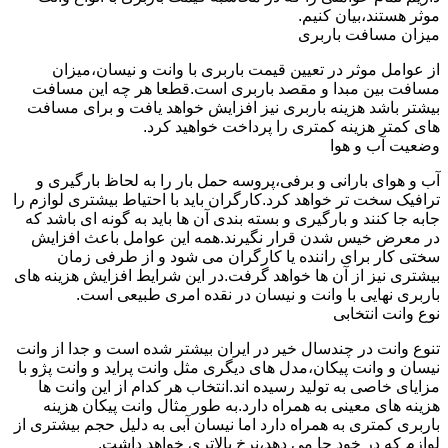
موثر هستند،بیان کنیم.
میزان مسافت باربری
از عوامل موثر در تعیین قیمت باربری با وانت و نیسان،میزان
مسافت بین مبدا و مقصد باربری است.قطعا هر چه این مسافت
بیشتر باشد هزینه باربری نیز افزایش خواهد یافت و برای مسافت
های کمتر هزینه کمتری را پرداخت خواهید کرد.
وضعیت آب و هوا
آب و هوای بارانی و برفی،پروسه حمل بار را به لحاظ بارگیری و
ترافیک سخت تر خواهد کرد.کارگران باید با احتیاط بیشتری لوازم را
جابه جا کنند و بارگیری و بسته بندی آن ها باید به گونه ای باشد که
در معرض خیس شدن قرار نگیرند.همه این عوامل باعث افزایش
سختی کار برای راننده یا کارگران می شود و از طرفی زمان
بیشتری نیز از آن ها خواهد گرفت.در این شرایط افزایش هزینه های
باربری نهایی با وانت و نیسان در نقده امری طبیعی است.
نوع وانت انتخابی
تنوع وانت در چندسال خیر در ایران بیشتر شده است و جدا از وانت
نیسان و وانت پیکان،مدل های دیگری مثل وانت پراید و وانت پژو با
مزایای خاصی به تولید رسیده اند.انتخاب هر کدام از این وانت ها
هزینه های معینی به همراه دارد.به طور مثال وانت پیکان هزینه
باربری کمتری به همراه دارد اما نیسان آبی به دلیل حجم بیشتری از
لوازم که در خود جا می دهد،نرخ بالاتری خواهد داشت.