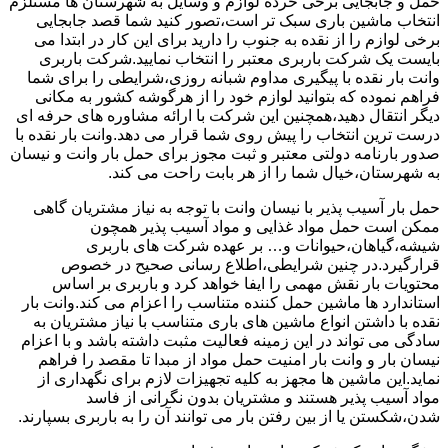
حمل و جابجایی برخی خرده لوازم و وسایل به شهرستان ها مستلزم
انتخاب ماشین باری سبک تر است،تصور کنید شما قصد جابجایی
برخی لوازم را از نقده به جنوب را دارید برای این کار در ابتدا می
بایست یک شرکت باربری معتبر را انتخاب نمایید.شرکت باربری
وانت بار نقده با پیگیری مداوم شبانه روزی،شرایطی را برای شما
فراهم نموده که بتوانید لوازم خود را از هرگوشه کشور به مکانی
دیگر انتقال دهید،همچنین این شرکت با ارائه مشاوره های حرفه ای
درست ترین انتخاب را پیش روی شما قرار می دهد.وانت بار نقده با
صدور بارنامه دولتی معتبر و ثبت مجوز برای حمل بار وانت و نیسان
به شهرستان،خیال شما را از هر بابت راحت می کند.
حمل بار آسیب پذیر با نیسان وانت با توجه به نیاز مشتریان گاهی
ممکن است حمل مواد غذایی و مواد آسیب پذیر همچون
شیشه،گیاهان،حیوانات و… بر عهده شرکت های باربری
قرارگیرد.در چنین شرایطی،اطلاع رسانی صحیح در خصوص
محتویات بار نقش مهمی را ایفا خواهد کرد و باربری بر اساس
استاندارد ها ماشین حمل کننده متناسب را اعزام می کند.وانت بار
نقده با داشتن انواع ماشین های باری متناسب با نیاز مشتریان به
سادگی می تواند در این زمینه فعالیت مثبت داشته باشد و با اعزام
نیسان بار و وانت بار امنیت حمل مواد از مبدا تا مقصد را فراهم
نماید.این ماشین ها مجهز به کلیه تجهیزات لازم برای نگهداری از
مواد آسیب پذیر هستند و مشتریان بدون نگرانی از فاسد
شدن،شکستن یا از بین رفتن بار می توانند آن را به باربری بسپارند.