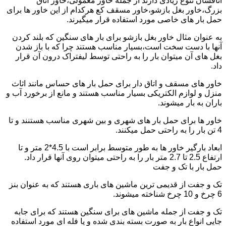
اتاقشان تنوع زیادی دارند از جمله خاور معمولی،خاور اتاق
بزرگ،خاور بغل بازشو،خاور مسقف کع هرکدام از این خاور ها برای
حمل بار های خاصی مورد استفاده قرار میگیرند.
به عنوان مثال خاور بغل بازشو برای بار های سنگین که بلند کردن
آنها با دست سخت است،بسیار مناسب هستند چرا که با باز شدن
بغل های آن میتوان بار را به راحتی توسط لیفتراک درون آن قرار
داد.
خاور های مسقف و اتاق دار برای حمل بار های حساس مانند اثاث
منزل و لوازم الکتریکی بسیار مناسب هستند و مانع از برخورد آب و
باران به بار میشوند.
خاور ها برای حمل بار های شهری و بین شهری مناسب هستنند و تا
4 تن بار را به راحتی حمل میکنند.
ابعاد بارگیر خاور ها به طور متوسط برابر است با 4.5*2 متر و تا
ارتفاع 2.5 تا 2.7 متر بار را به راحتی میتوان روی آنها قرار داد.
حمل بار با تک و جفت
تک و جفت از قدیمی ترین ماشین های باری هستند که به عنوان بنز
6 چرخ و 10 چرخ شناخته میشوند.
تک و جفت از جمله ماشین های برای سنگین هستند که برای جابه
جایی انواع بار به صورت بسته بندی شده و یا فله ای مورد استفاده