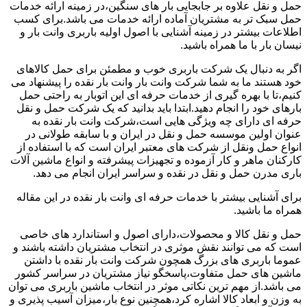
حمل و نقل علاوه بر جابجایی بار های سنگین،در زمینه ارائه خدمات
حمل سبک تر به مشتریان آماده ارائه خدمات می باشد.برای کسب
اطلاعات بیشتر در زمینه آشنایی با اصول اولیه باربری وانت بار و
نیسان بار با ما همراه باشید.
اگر به دنبال یک شرکت باربری خوب و مطمئن برای حمل کالاهای
خود هستند ما به شما شرکت وانت بار وانت بار نقده را پیشنهاد می
کنیم،تا با بهره گیری از خدمات حرفه ای این اتوبار به راحتی حمل
بارهای خود را انجام دهید.ابتدا باید بدانید که یک شرکت حمل و نقل
حرفه ای دارای چه ویژگی هایی است،شرکت وانت بار نقده به
عنوان اولین موسسه حمل و نقل در ایران و با سابقه طولانی در
انواع حمل ونقل از شرکت های معتبر ایران است که با استفاده از
کارکنان ماهر و کار آزموده و تجهیزات پیشرفته و انواع ماشین آلات
باری مدرن حمل و نقل در نقده و سراسر ایران انجام می دهد.
برای آشنایی بیشتر با خدمات حرفه ای وانت بار نقده در این مقاله
همراه ما باشید.
حمل و نقل کالا و محصولات،دارای اصول و استاندارد های خاصی
است که می توانند نقش موثری در انتخاب مشتریان داشته باشند و
عموما باربری های بزرگ همچون شرکت وانت بار نقده با داشتن
ماشین های حمل متفاوت،پاسخگو نیاز مشتریان در سراسر کشور
می باشد.از مهم ترین نکاتی موثر در انتخاب ماشین باربری می توان
به وزن و ابعاد کالا اشاره کرد،همچنین نوع بار،میزان آسیب پذیری و