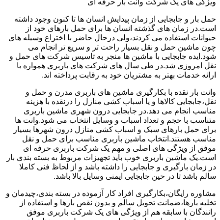
ویژگی های یک شرکت وانت بار حرفه ای
حمل بار و جابجایی از زمان پیدایش انسان ها تا کنون وجود داشته
است.در زمان های گذشته انسان ها برای حمل بارهای خود از
حیوانات استفاده می کردند،ولی درحال حاضر با اختراع وسیله های
چون ماشین حمل و نقل بسیار راحت تر و سریع تر انجام می
شود.ایده جابجایی با ماشین ها منجر به تاسیس شرکت های حمل و
نقل امروزی شد.در طی سال های شرکت های باربری همواره با
ارائه خدمات بهتر به مشتریان خود به رقابت پرداخته اند.
وانت بار نقده با بکارگیری ماشین های باربری مدرن و حمل و
نقل،جابجایی کالاها و یا اسباب کشی منازل را درنقده با هزینه
مناسب انجام می دهد.در جابجایی درون شهری ماشین باربری
متناسب با حجم و تعداد اسباب و وسایل انتخاب می شود.وانت ها
برای حمل بارهای سبک و اسباب کشی منازل درون شهرها بسیار
مناسب هستند.انتخاب ماشین باربری مناسب برای حمل و نقل
موفق از ویژگی های اصلی و مهم یک شرکت باربری حرفه ای
است.یک ماشین باربری خوب باید تجهیزات مربوط به بسته بندی بار
در زمان بارگیری و جابجایی را داشته باشد و از لحاظ فنی کاملا
سالم باشد تا در حین جابجایی ایمنی وسایل بالا باشد.
مشاوره رایگان،بکارگیری افراد کار آزموده در بسته بندی،چیدمان و
تخلیه بارها،ضمانت تحویل سالم و بدون نقص بارها و استفاده از
رانندگان با سابقه هم از ویژگی های یک شرکت باربری موفق