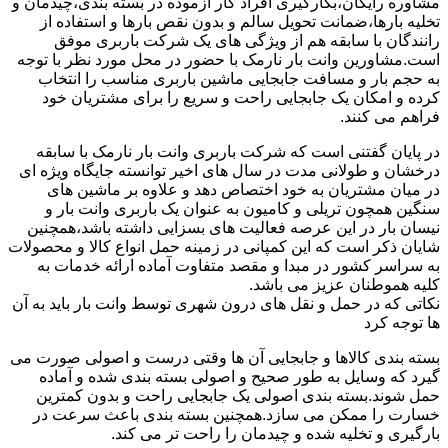
مشاوره رایگان،بکارگیری افراد کار آزموده در بسته بندی،چیدمان و
تخلیه بارها،ضمانت تحویل سالم و بدون نقص بارها و استفاده از
رانندگان با سابقه هم از ویژگی های یک شرکت باربری موفق
است.مشاورین وانت بار نارمک با حضور در محل مورد نظر با توجه
به حجم بار و مسافت جابجایی ماشین باربری مناسب را انتخاب
کرده و امکان یک جابجایی راحت و سریع را برای مشتریان خود
فراهم می کنند.
در پایان گفتنی است که شرکت باربری وانت بار نارمک با سابقه
درخشان و طولانی مدت در سال های اخیر توانسته جایگاه ویژه ای
در میان مشتریان به خود اختصاص دهد و علاوه بر ماشین های
سنگین همچون تریلی و کامیون به عنوان یک باربری وانت بار و
نیسان بار در این عرصه فعالیت های بسزایی داشته باشد،همچنین
شایان ذکر است که این کمپانی در زمینه حمل انواع کالا و محصولات
به سراسر کشور در مبدا و مقصد متفاوت آماده ارائه خدمات به
کلیه هموطنان عزیز می باشد.
نکاتی که در حمل و نقل های درون شهری توسط وانت بار باید به آن
ها توجه کرد
بسته بندی کالاها و جابجایی آن ها وقتی درست و اصولی صورت می
گیرد که وسایل به طور صحیح و اصولی بسته بندی شده و آماده
حمل شوند.بسته بندی اصولی یک جابجایی راحت و بدون کمترین
خسارت را ممکن می سازد.همچنین بسته بندی باعث سرعت در
بارگیری و تخلیه شده و چیدمان را راحت تر می کند.