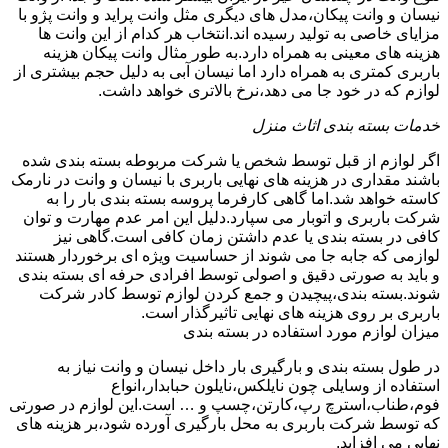
نیسان و وانت پیکان،مدل های دیگری مثل وانت پراید و وانت پژو با
مزایای خاصی به تولید رسیده اند.انتخاب هر کدام از این وانت ها
هزینه های معینی به همراه دارد.به طور مثال وانت پیکان هزینه
باربری کمتری به همراه دارد اما نیسان آبی به دلیل حجم بیشتری از
لوازم که در خود جا می دهد،نرخ بالاتری خواهد داشت.
خدمات بسته بندی اثاث منزل
اگر لوازم از قبل توسط شخص یا شرکت مربوطه بسته بندی شده
باشند مقداری در هزینه های نهایی باربری با نیسان و وانت در نارمک
کاسته خواهد شد.اما گاهی کارفرما پروسه بسته بندی بار را به
شرکت باربری و اتوبار می سپارد.دلیل این امر عدم مهارت و توان
کافی در بسته بندی یا عدم داشتن زمان کافی است.گاهی نیز
لوازمی که جابه جا می شوند از حساسیت ویژه ای برخوردار هستند
و باید به صورتی دقیق و اصولی توسط افرادی حرفه ای بسته بندی
شوند.بسته بندی،پیچیدن و جمع کردن لوازم توسط کادر شرکت
باربری بر روی هزینه های نهایی تاثیرگذار است.
میزان لوازم مورد استفاده در بسته بندی
در طول بسته بندی و بارگیری بار داخل نیسان و وانت نیاز به
استفاده از وسایلی چون نایلکس،نایلون حبابدار،انواع
فوم،طناب،استرچ رپ،کارتن،چسپ و … است.این لوازم در صورتی
که توسط شرکت باربری به محل بارگیری آورده شود،بر هزینه های
نهایی می افزاید.