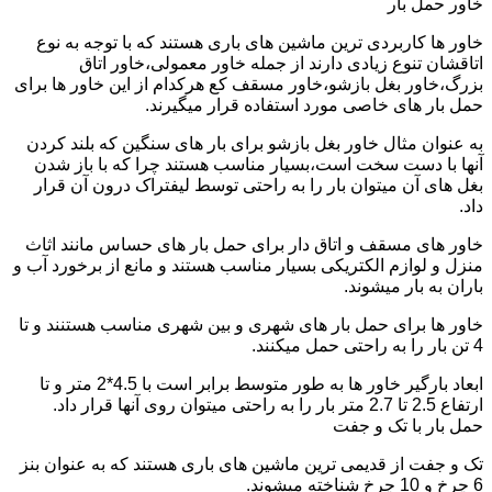
خاور حمل بار
خاور ها کاربردی ترین ماشین های باری هستند که با توجه به نوع
اتاقشان تنوع زیادی دارند از جمله خاور معمولی،خاور اتاق
بزرگ،خاور بغل بازشو،خاور مسقف کع هرکدام از این خاور ها برای
حمل بار های خاصی مورد استفاده قرار میگیرند.
به عنوان مثال خاور بغل بازشو برای بار های سنگین که بلند کردن
آنها با دست سخت است،بسیار مناسب هستند چرا که با باز شدن
بغل های آن میتوان بار را به راحتی توسط لیفتراک درون آن قرار
داد.
خاور های مسقف و اتاق دار برای حمل بار های حساس مانند اثاث
منزل و لوازم الکتریکی بسیار مناسب هستند و مانع از برخورد آب و
باران به بار میشوند.
خاور ها برای حمل بار های شهری و بین شهری مناسب هستنند و تا
4 تن بار را به راحتی حمل میکنند.
ابعاد بارگیر خاور ها به طور متوسط برابر است با 4.5*2 متر و تا
ارتفاع 2.5 تا 2.7 متر بار را به راحتی میتوان روی آنها قرار داد.
حمل بار با تک و جفت
تک و جفت از قدیمی ترین ماشین های باری هستند که به عنوان بنز
6 چرخ و 10 چرخ شناخته میشوند.