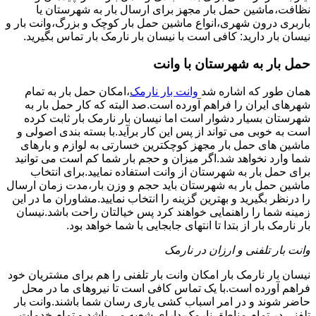
نظافت،ماشین حمل بار مجهز برای ارسال بار به شهرستان یا
باربری درون شهری،انواع ماشین حمل بار کوچک و بزرگ،وانت بار و
نیسان بار دارید: کافی است با نیسان بار نارمک بار تماس بگیرید.
حمل بار به شهرستان با وانت
همان طور که اشاره شد
وانت بار نارمک
،امکان حمل بار به تمام
شهرهای ایران را فراهم آورده است.صد البته که کار حمل بار به
شهرستان بسیار دشوار است اما نیسان بار نارمک بار ثابت کرده
است به خوبی می تواند از پس این کار برآید.با بسته بندی اصولی و
ماشین های حمل بار مجهز کوچکترین خسارتی به لوازم و بارهای
شما وارد نخواهد شد.اگر میزان و حجم بار شما کم است می توانید
برای حمل بار به شهرستان از وانت استفاده نمایید.برای انتخاب
ماشین حمل بار به شهرستان باید حجم و وزن بار،مدت زمان ارسال
را درنظر بگیرید و بهترین گزینه را انتخاب نمایید.مشاوران ما در این
زمینه شما را راهنمایی خواهند کرد پس خیالتان راحت باشد.نیسان
بار نارمک بار از بتدا تا انتهای جابجایی با شما خواهد بود.
وانت بار تلفنی و ارزان در نارمک
نیسان بار نارمک بار امکان وانت بار تلفنی را هم برای مشتریان خود
فراهم آورده است.با یک تماس کافی است تا نیروهای ما در محل
حاضر شوند و در امر اسباب کشی یاری رسان شما باشند.وانت بار
تلفنی در تمام مناطق نارمک دارای شعبه می باشد و تمام خدمات