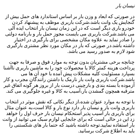
نیسان بار
در صورتی که ابعاد و وزن بار بر اساس استاندارد های حمل بیش از
گنجایش یک وانت باشد،شرکت باربری موظف به پیشنهاد کردن
خودرو باری دیگر است که در این زمان نیسان بار انتخاب ایده آلی
می باشد.شرکت باربری می بایست مجوز حمل بار و بارنامه دولتی
را صادر نماید به علاوه مکان مشخصی برای بارگیری در اختیار
داشته باشد.در صورتی که بار در مکان مورد نظر مشتری بارگیری
شود لازم به صدور رسید می باشد.
چنانچه برخی مشتریان بدون توجه به موارد فوق و صرفا به جهت
پرداخت هزینه کمتر کالا یا محصولات خود را به ماشین باربری ناآشنا
بسپارد مسئولیت کلیه مشکلات پیش آمده با خود آن ها می
باشد.شرکت باربری وانت بار نارمک با داشتن رانندگان مجرب و کار
آزموده با بسته بندی و بارچینی درست بار از بروز هر گونه اتفاق غیر
مترقبه همچون گمشدن بار،آسیب به کالا و غیره جلوگیری می کند.
با توجه به موارد عنوان شده،از دیگر نکاتی که نقش موثر در انتخاب
باربری وانت بار و نیسان بار دارد نوع بار و کالا است،به عنوان مثال
برای باربری بار آسیب پذیر استحکام نیسان بار حرف اول را خواهد
زد این در حالی است که برای جابجایی لوازم سبک می توانید از وانت
بار استفاده نمایید.توجه داشته باشید که حتما بار های شکستنی را
باید به اطلاع شرکت برسانید.