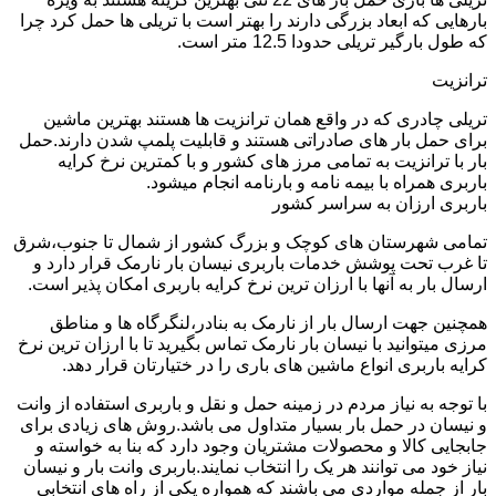
بارهایی که ابعاد بزرگی دارند را بهتر است با تریلی ها حمل کرد چرا
که طول بارگیر تریلی حدودا 12.5 متر است.
ترانزیت
تریلی چادری که در واقع همان ترانزیت ها هستند بهترین ماشین
برای حمل بار های صادراتی هستند و قابلیت پلمپ شدن دارند.حمل
بار با ترانزیت به تمامی مرز های کشور و با کمترین نرخ کرایه
باربری همراه با بیمه نامه و بارنامه انجام میشود.
باربری ارزان به سراسر کشور
تمامی شهرستان های کوچک و بزرگ کشور از شمال تا جنوب،شرق
تا غرب تحت پوشش خدمات باربری نیسان بار نارمک قرار دارد و
ارسال بار به آنها با ارزان ترین نرخ کرایه باربری امکان پذیر است.
همچنین جهت ارسال بار از نارمک به بنادر،لنگرگاه ها و مناطق
مرزی میتوانید با نیسان بار نارمک تماس بگیرید تا با ارزان ترین نرخ
کرایه باربری انواع ماشین های باری را در ختیارتان قرار دهد.
با توجه به نیاز مردم در زمینه حمل و نقل و باربری استفاده از وانت
و نیسان در حمل بار بسیار متداول می باشد.روش های زیادی برای
جابجایی کالا و محصولات مشتریان وجود دارد که بنا به خواسته و
نیاز خود می توانند هر یک را انتخاب نمایند.باربری وانت بار و نیسان
بار از جمله مواردی می باشند که همواره یکی از راه های انتخابی