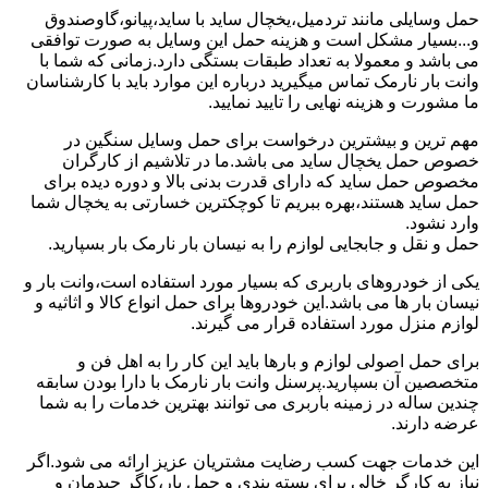
حمل وسایلی مانند تردمیل،یخچال ساید با ساید،پیانو،گاوصندوق
و...بسیار مشکل است و هزینه حمل این وسایل به صورت توافقی
می باشد و معمولا به تعداد طبقات بستگی دارد.زمانی که شما با
وانت بار نارمک تماس میگیرید درباره این موارد باید با کارشناسان
ما مشورت و هزینه نهایی را تایید نمایید.
مهم ترین و بیشترین درخواست برای حمل وسایل سنگین در
خصوص حمل یخچال ساید می باشد.ما در تلاشیم از کارگران
مخصوص حمل ساید که دارای قدرت بدنی بالا و دوره دیده برای
حمل ساید هستند،بهره ببریم تا کوچکترین خسارتی به یخچال شما
وارد نشود.
حمل و نقل و جابجایی لوازم را به نیسان بار نارمک بار بسپارید.
یکی از خودروهای باربری که بسیار مورد استفاده است،وانت بار و
نیسان بار ها می باشد.این خودروها برای حمل انواع کالا و اثاثیه و
لوازم منزل مورد استفاده قرار می گیرند.
برای حمل اصولی لوازم و بارها باید این کار را به اهل فن و
متخصصین آن بسپارید.پرسنل وانت بار نارمک با دارا بودن سابقه
چندین ساله در زمینه باربری می توانند بهترین خدمات را به شما
عرضه دارند.
این خدمات جهت کسب رضایت مشتریان عزیز ارائه می شود.اگر
نیاز به کارگر خالی برای بسته بندی و حمل بار،کاگر چیدمان و