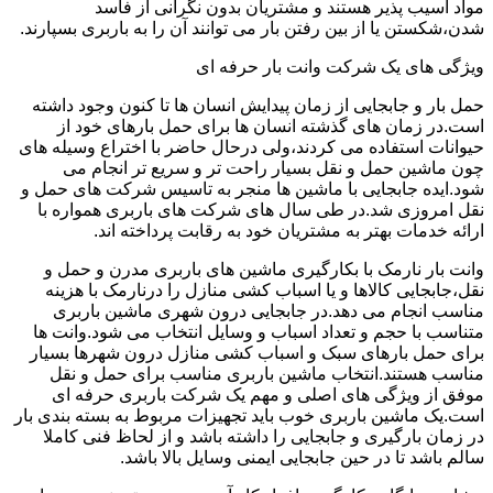
مواد آسیب پذیر هستند و مشتریان بدون نگرانی از فاسد
شدن،شکستن یا از بین رفتن بار می توانند آن را به باربری بسپارند.
ویژگی های یک شرکت وانت بار حرفه ای
حمل بار و جابجایی از زمان پیدایش انسان ها تا کنون وجود داشته
است.در زمان های گذشته انسان ها برای حمل بارهای خود از
حیوانات استفاده می کردند،ولی درحال حاضر با اختراع وسیله های
چون ماشین حمل و نقل بسیار راحت تر و سریع تر انجام می
شود.ایده جابجایی با ماشین ها منجر به تاسیس شرکت های حمل و
نقل امروزی شد.در طی سال های شرکت های باربری همواره با
ارائه خدمات بهتر به مشتریان خود به رقابت پرداخته اند.
وانت بار نارمک با بکارگیری ماشین های باربری مدرن و حمل و
نقل،جابجایی کالاها و یا اسباب کشی منازل را درنارمک با هزینه
مناسب انجام می دهد.در جابجایی درون شهری ماشین باربری
متناسب با حجم و تعداد اسباب و وسایل انتخاب می شود.وانت ها
برای حمل بارهای سبک و اسباب کشی منازل درون شهرها بسیار
مناسب هستند.انتخاب ماشین باربری مناسب برای حمل و نقل
موفق از ویژگی های اصلی و مهم یک شرکت باربری حرفه ای
است.یک ماشین باربری خوب باید تجهیزات مربوط به بسته بندی بار
در زمان بارگیری و جابجایی را داشته باشد و از لحاظ فنی کاملا
سالم باشد تا در حین جابجایی ایمنی وسایل بالا باشد.