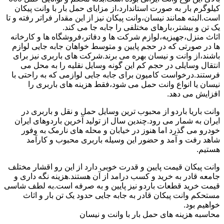
کیلوگرم بار به صورت استاندارد،از مزایای حمل بار با وانت پیکان
است.البته همانند نیسان،وانت پیکان نیز از این مقدار فراتر رفته و تا
یک تن و بیشتر،بارهای مختلفی را جابه جا می کند.
اثاث منزل،جهیزیه،لوازم شرکت ها و دفاتر،فروشگاه ها و کارخانه
ها در صورتی که در حجم پایین و متوسط خواهان جابه جایی لوازم
باشند،از وانت و نیسان بهره می برند.شرکت های باربری نیز برای
انتقال وسایلی در حجم کم این گونه وسایل نقلیه را به محل می
فرستند.درخواست کامیون برای جابه جایی لوازمی که به راحتی با
نیسان یا انواع وانت حمل می شود،فقط هزینه های باربری را
افزایش می دهد.
وانت باریا باردو از محبوب ترین وسایل حمل و نقل و باربری در
ایران به شمار می رود.چندین سال از تولید آخرین باردوهای ایران
خودرو می گذرد اما هنوز در خیابان و محله های نارمک به وفور
شاهد رفت و آمد و حضور این وسیله باربری محبوب و کارآمد
هستیم.
وانت پیکان قیمت پایین و قدرت خوبی دارد از این رو اقشار مختلف
جامعه قادر به خرید و کسب درامد از آن هستند.هزینه نگه داری و
قیمت خرید قطعات باردو نیز پایین و به صرفه است.به لطف شاسی
مستحکم وانت پیکان قادر به جابه جایی حدود یک تن بار و اثاث
خواهیم بود.
محاسبه هزینه های حمل بار با وانت و نیسان