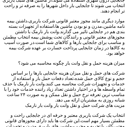
جابجایی درون شهری استفاده می شوند،از ماشین های سبک باربری
انتخاب می شوند تا جابجایی بار داخل شهرها را به صرفه تر و راحت
تر انجام دهند.
موارد دیگری مانند مجوز معتبر قانونی شرکت باربری،داشتن بیمه
نامه ماشین،مدرن و نو بودن ماشین ها،استفاده از تجهیزات بسته
بندی هم در جابجایی تاثیر می گذارند.وانت بار نارمک با داشتن
مجوزهای معتبر قانونی و رانندگان تحت پوشش بیمه انتخاب مطمئن
و مناسب برای جابجایی بارها و کالاهای شما است.در صورت آسیب
به کالاها در زمان جابجایی پرداخت خسارت بر عهده شرکت بیمه
خواهد بود.
میزان هزینه حمل و نقل وانت بار چگونه محاسبه می شود؟
شرکت های حمل و نقل میزان هزینه جابجایی بارها را بر اساس
حجم و نوع کالای حمل شده،تعداد دفعات حمل بار و استفاده از
خدمات و تجهیزات شرکت محاسبه می کنند.وانت بار نارمک با حذف
تمام واسطه ها و در اختیار داشتن تعداد زیاد راننده خدمات خود را با
مناسب ترین تعرفه نرخ حمل و نقل ممکن و به صورت ۲۴ ساعت
شبانه روزی به مشتریان ارائه می دهد.
مزیت های شرکت حمل و نقل وانت بار وانت بار نارمک
انتخاب یک شرکت باربری معتبر و حرفه ای در جابجایی راحت و
مطمئن بسیار مهم است.این شرکت ها باید دارای مجوزهای قانونی
معتبر،کادر با تجربه و مجرب،ماشین های باربری مدرن و تجهیزات