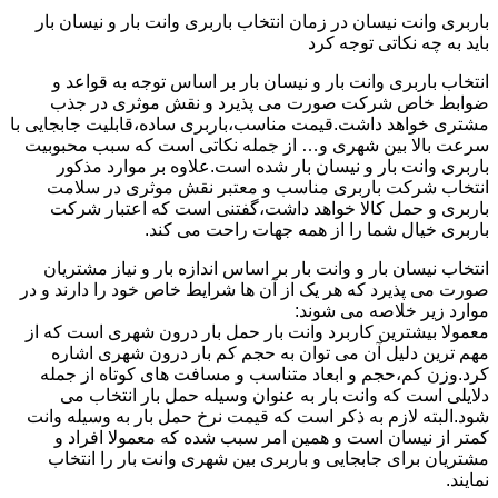
باربری وانت نیسان در زمان انتخاب باربری وانت بار و نیسان بار
باید به چه نکاتی توجه کرد
انتخاب باربری وانت بار و نیسان بار بر اساس توجه به قواعد و
ضوابط خاص شرکت صورت می پذیرد و نقش موثری در جذب
مشتری خواهد داشت.قیمت مناسب،باربری ساده،قابلیت جابجایی با
سرعت بالا بین شهری و… از جمله نکاتی است که سبب محبوبیت
باربری وانت بار و نیسان بار شده است.علاوه بر موارد مذکور
انتخاب شرکت باربری مناسب و معتبر نقش موثری در سلامت
باربری و حمل کالا خواهد داشت،گفتنی است که اعتبار شرکت
باربری خیال شما را از همه جهات راحت می کند.
انتخاب نیسان بار و وانت بار بر اساس اندازه بار و نیاز مشتریان
صورت می پذیرد که هر یک از آن ها شرایط خاص خود را دارند و در
موارد زیر خلاصه می شوند:
معمولا بیشترین کاربرد وانت بار حمل بار درون شهری است که از
مهم ترین دلیل آن می توان به حجم کم بار درون شهری اشاره
کرد.وزن کم،حجم و ابعاد متناسب و مسافت های کوتاه از جمله
دلایلی است که وانت بار به عنوان وسیله حمل بار انتخاب می
شود.البته لازم به ذکر است که قیمت نرخ حمل بار به وسیله وانت
کمتر از نیسان است و همین امر سبب شده که معمولا افراد و
مشتریان برای جابجایی و باربری بین شهری وانت بار را انتخاب
نمایند.