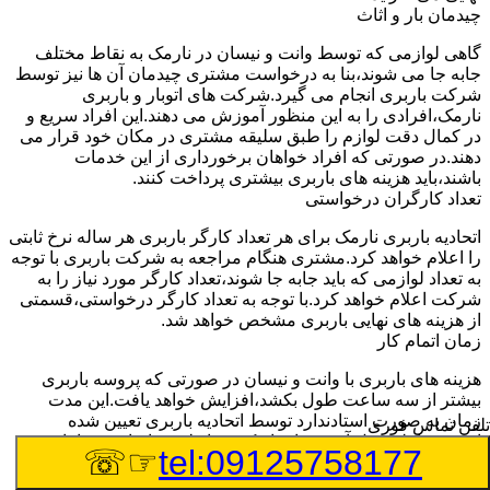
چیدمان بار و اثاث
گاهی لوازمی که توسط وانت و نیسان در نارمک به نقاط مختلف
جابه جا می شوند،بنا به درخواست مشتری چیدمان آن ها نیز توسط
شرکت باربری انجام می گیرد.شرکت های اتوبار و باربری
نارمک،افرادی را به این منظور آموزش می دهند.این افراد سریع و
در کمال دقت لوازم را طبق سلیقه مشتری در مکان خود قرار می
دهند.در صورتی که افراد خواهان برخورداری از این خدمات
باشند،باید هزینه های باربری بیشتری پرداخت کنند.
تعداد کارگران درخواستی
اتحادیه باربری نارمک برای هر تعداد کارگر باربری هر ساله نرخ ثابتی
را اعلام خواهد کرد.مشتری هنگام مراجعه به شرکت باربری با توجه
به تعداد لوازمی که باید جابه جا شوند،تعداد کارگر مورد نیاز را به
شرکت اعلام خواهد کرد.با توجه به تعداد کارگر درخواستی،قسمتی
از هزینه های نهایی باربری مشخص خواهد شد.
زمان اتمام کار
هزینه های باربری با وانت و نیسان در صورتی که پروسه باربری
بیشتر از سه ساعت طول بکشد،افزایش خواهد یافت.این مدت
زمان به صورت استادندارد توسط اتحادیه باربری تعیین شده
تلفن تماس فوری
است.عواملی مثل آب وهوا،ترافیک،شرایط جغرافیایی مبدا یا حجم
☞☏
tel:09125758177
زیاد لوازم ممکن است باعث افزایش مدت زمان بارگیری و باربری
شوند که افزایش هزینه های باربری را در پی خواهند داشت.