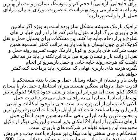
برای جابجایی بارهایی با حجم کم و متوسط،نیسان و وانت بار بهترین
وسیله به شمار می روند.بهتر است به صورت موردی به بیان مزایای
حمل بار با وانت بپردازیم:
ترافیک نارمک همیشه مشکل ساز بوده است به ویژه اگر ماشین
های باربری بزرگ لوازم منزل یا شرکت ها را در این خیابا ن های
شلوغ و پرازدحام،جابه جا کنند.این مشکلات برای وسایل حمل و نقل
کوچک تری چون نیسان و وانت بار،به مراتب کمتر است.به همین
جهت شرکت های باربری و اتوبار نارمک جهت تسریع روند حمل و
نقل از وانت بار و نیسان بهره می برند.این نکته را باید در مد نظر
داشت که هرچه روند جابه جایی و حمل بارسریع تر انجام
بگیرد،هزینه های باربری نهایی که مشتری باید پرداخت کند،کمتر
خواهد شد.
وانت بار و نیسان از جمله وسایل حمل و نقل با بدنه مستحکم با
قدرت حمل بارهای سنگین هستند.میزان استاندارد حمل بار با نیسان
2800 کیلو است اما دوبرابر این مقدار یعنی حدود 5000 کیلوگرم نیز
توسط زامیاد یا نیسان آبی به راحتی حمل می شود.قدرت حمل
بالایی که نیسان از آن بهره مند است حتی با وجود امکانات و ایمنی
پایین این وسیله،باعث شده که از اوایل تولید تا به الان پرفروش ترین
و محبوب ترین وانت ایرانی باقی بماند.به همین جهت امکان حمل
بارهای سنگین با زامیاد 24 امکان پذیر است و این یکی دیگر از دلایل
محبوبیت این وسیله نقیله در شرکت های باربری است.
استحکام و جان سختی وانت پیکان نیز همواره باعث جذب و فروش
بالای این نوع وانت ایرانی بوده است.بدنه محکم و توانایی حمل 600