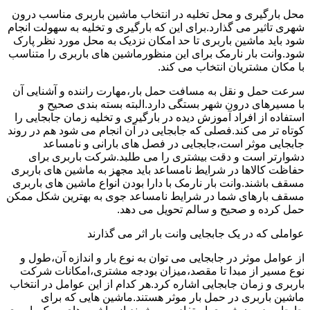
محل بارگیری و محل تخلیه در انتخاب ماشین باربری مناسب درون
شهری تاثیر می گذارد.برای این که بارگیری و تخلیه به سهولت انجام
شود باید ماشین باربری تا حد امکان نزدیک به محل مورد نظر پارک
شود.وانت بار نارمک برای این منظورماشین های باربری را متناسب
با مکان مشتریان انتخاب می کند.
سرعت حمل و نقل به مسافت حمل بار،مهارت راننده و آشنایی آن
با مسیرهای درون شهر بستگی دارد.البته بسته بندی صحیح و
استفاده از افراد آموزش دیده در بارگیری و تخلیه زمان جابجایی را
کوتاه تر می کند.فصلی که جابجایی در آن انجام می شود هم در روند
جابجایی موثر است،جابجایی در فصل های بارانی و نامساعد
دشوارتر است و دقت بیشتری را می طلبد.شرکت باربری برای
حفاظت کالاها در شرایط نامساعد باید مجهز به ماشین های باربری
مسقف باشند.وانت بار نارمک با دارا بودن انواع ماشین های باربری
مسقف بارهای شما در شرایط نامساعد جوی به بهترین شکل ممکن
حمل کرده و صحیح و سالم تحویل می دهد.
عواملی که در یک جابجایی وانت بار اثر می گذارند
از عوامل موثر در جابجایی می توان به نوع بار و اندازه آن،طول و
نوع مسیر از مبدا تا مقصد،میزان بودجه مشتری،امکانات شرکت
باربری و زمان جابجایی اشاره کرد.هر کدام از این عوامل در انتخاب
ماشین باربری در حمل بار موثر هستند.ماشین هایی که برای