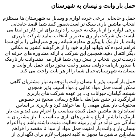
حمل بار وانت و نیسان به شهرستان
حمل و جابجایی برخی خرده لوازم و وسایل به شهرستان ها مستلزم
انتخاب ماشین باری سبک تر است،تصور کنید شما قصد جابجایی
برخی لوازم را از نارمک به جنوب را دارید برای این کار در ابتدا می
بایست یک شرکت باربری معتبر را انتخاب نمایید.شرکت باربری
وانت بار نارمک با پیگیری مداوم شبانه روزی،شرایطی را برای شما
فراهم نموده که بتوانید لوازم خود را از هرگوشه کشور به مکانی
دیگر انتقال دهید،همچنین این شرکت با ارائه مشاوره های حرفه ای
درست ترین انتخاب را پیش روی شما قرار می دهد.وانت بار نارمک
با صدور بارنامه دولتی معتبر و ثبت مجوز برای حمل بار وانت و
نیسان به شهرستان،خیال شما را از هر بابت راحت می کند.
حمل بار آسیب پذیر با نیسان وانت با توجه به نیاز مشتریان گاهی
ممکن است حمل مواد غذایی و مواد آسیب پذیر همچون
شیشه،گیاهان،حیوانات و… بر عهده شرکت های باربری
قرارگیرد.در چنین شرایطی،اطلاع رسانی صحیح در خصوص
محتویات بار نقش مهمی را ایفا خواهد کرد و باربری بر اساس
استاندارد ها ماشین حمل کننده متناسب را اعزام می کند.وانت بار
نارمک با داشتن انواع ماشین های باری متناسب با نیاز مشتریان به
سادگی می تواند در این زمینه فعالیت مثبت داشته باشد و با اعزام
نیسان بار و وانت بار امنیت حمل مواد از مبدا تا مقصد را فراهم
نماید.این ماشین ها مجهز به کلیه تجهیزات لازم برای نگهداری از