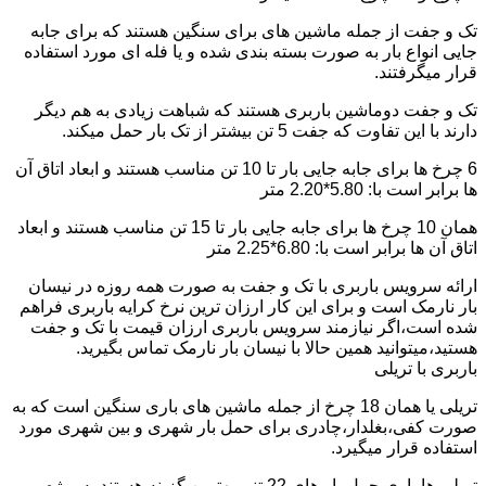
تک و جفت از جمله ماشین های برای سنگین هستند که برای جابه
جایی انواع بار به صورت بسته بندی شده و یا فله ای مورد استفاده
قرار میگرفتند.
تک و جفت دوماشین باربری هستند که شباهت زیادی به هم دیگر
دارند با این تفاوت که جفت 5 تن بیشتر از تک بار حمل میکند.
6 چرخ ها برای جابه جایی بار تا 10 تن مناسب هستند و ابعاد اتاق آن
ها برابر است با: 5.80*2.20 متر
همان 10 چرخ ها برای جابه جایی بار تا 15 تن مناسب هستند و ابعاد
اتاق آن ها برابر است با: 6.80*2.25 متر
ارائه سرویس باربری با تک و جفت به صورت همه روزه در نیسان
بار نارمک است و برای این کار ارزان ترین نرخ کرایه باربری فراهم
شده است،اگر نیازمند سرویس باربری ارزان قیمت با تک و جفت
هستید،میتوانید همین حالا با نیسان بار نارمک تماس بگیرید.
باربری با تریلی
تریلی یا همان 18 چرخ از جمله ماشین های باری سنگین است که به
صورت کفی،بغلدار،چادری برای حمل بار شهری و بین شهری مورد
استفاده قرار میگیرد.
تریلی ها باری حمل بار های 22 تنی بهترین گزینه هستند به ویژه