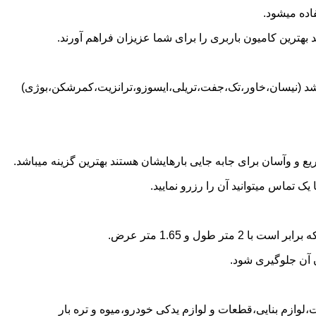
اده میشود.
بهترین کامیون باربری را برای شما عزیزان فراهم آورند.
باشد (نیسان،خاور،تک،جفت،تریلی،ایسوزو،ترانزیت،کمرشکن،بوژی)
 و وآسان برای جابه جایی بارهایشان هستند بهترین گزینه میباشد.
 تماس میتوانید آن را رزرو نمایید.
ن آن جلوگیری شود.
،لوازم بنایی،قطعات و لوازم یدکی خودرو،میوه و تره بار