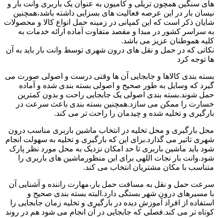
های سنگین همچون تریلی و کامیون به عنوان یک باربری وانت بار و
نیسان بار در این عرصه فعالیت های بسزایی داشته باشد،همچنین
شایان ذکر است که این کمپانی در زمینه حمل انواع کالا و محصولات
به سراسر کشور در مبدا و مقصد متفاوت آماده ارائه خدمات به
کلیه هموطنان عزیز می باشد.
نکاتی که در حمل و نقل های درون شهری توسط وانت بار باید به آن
ها توجه کرد
بسته بندی کالاها و جابجایی آن ها وقتی درست و اصولی صورت می
گیرد که وسایل به طور صحیح و اصولی بسته بندی شده و آماده
حمل شوند.بسته بندی اصولی یک جابجایی راحت و بدون کمترین
خسارت را ممکن می سازد.همچنین بسته بندی باعث سرعت در
بارگیری و تخلیه شده و چیدمان را راحت تر می کند.
محل بارگیری و محل تخلیه در انتخاب ماشین باربری مناسب درون
شهری تاثیر می گذارد.برای این که بارگیری و تخلیه به سهولت انجام
شود باید ماشین باربری تا حد امکان نزدیک به محل مورد نظر پارک
شود.وانت بار نجات اللهی برای این منظورماشین های باربری را
متناسب با مکان مشتریان انتخاب می کند.
سرعت حمل و نقل به مسافت حمل بار،مهارت راننده و آشنایی آن
با مسیرهای درون شهر بستگی دارد.البته بسته بندی صحیح و
استفاده از افراد آموزش دیده در بارگیری و تخلیه زمان جابجایی را
کوتاه تر می کند.فصلی که جابجایی در آن انجام می شود هم در روند