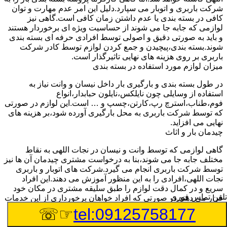
شرکت باربری و اتوبار می سپارد.دلیل این امر عدم مهارت و توان
کافی در بسته بندی یا عدم داشتن زمان کافی است.گاهی نیز
لوازمی که جابه جا می شوند از حساسیت ویژه ای برخوردار هستند
و باید به صورتی دقیق و اصولی توسط افرادی حرفه ای بسته بندی
شوند.بسته بندی،پیچیدن و جمع کردن لوازم توسط کادر شرکت
باربری بر روی هزینه های نهایی تاثیرگذار است.
میزان لوازم مورد استفاده در بسته بندی
در طول بسته بندی و بارگیری بار داخل نیسان و وانت نیاز به
استفاده از وسایلی چون نایلکس،نایلون حبابدار،انواع
فوم،طناب،استرچ رپ،کارتن،چسپ و … است.این لوازم در صورتی
که توسط شرکت باربری به محل بارگیری آورده شود،بر هزینه های
نهایی می افزاید.
چیدمان بار و اثاث
گاهی لوازمی که توسط وانت و نیسان در نجات اللهی به نقاط
مختلف جابه جا می شوند،بنا به درخواست مشتری چیدمان آن ها نیز
توسط شرکت باربری انجام می گیرد.شرکت های اتوبار و باربری
نجات اللهی،افرادی را به این منظور آموزش می دهند.این افراد
سریع و در کمال دقت لوازم را طبق سلیقه مشتری در مکان خود
تلفن تماس فوری
قرار می دهند.در صورتی که افراد خواهان برخورداری از این خدمات
باشند،باید هزینه های باربری بیشتری پرداخت کنند.
☞☏
tel:09125758177
تعداد کارگران درخواستی