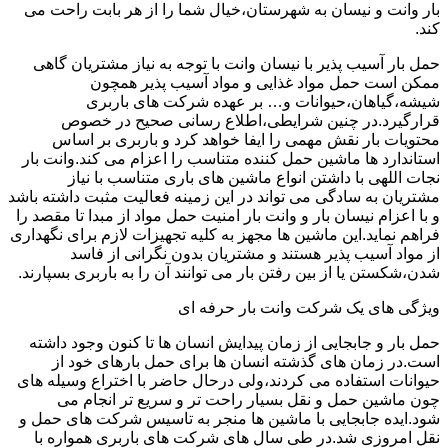
بار وانت و نیسان به شهرستان،خیال شما را از هر بابت راحت می
کند.
حمل بار آسیب پذیر با نیسان وانت با توجه به نیاز مشتریان گاهی
ممکن است حمل مواد غذایی و مواد آسیب پذیر همچون
شیشه،گیاهان،حیوانات و… بر عهده شرکت های باربری
قرارگیرد.در چنین شرایطی،اطلاع رسانی صحیح در خصوص
محتویات بار نقش مهمی را ایفا خواهد کرد و باربری بر اساس
استاندارد ها ماشین حمل کننده متناسب را اعزام می کند.وانت بار
نجات اللهی با داشتن انواع ماشین های باری متناسب با نیاز
مشتریان به سادگی می تواند در این زمینه فعالیت مثبت داشته باشد
و با اعزام نیسان بار و وانت بار امنیت حمل مواد از مبدا تا مقصد را
فراهم نماید.این ماشین ها مجهز به کلیه تجهیزات لازم برای نگهداری
از مواد آسیب پذیر هستند و مشتریان بدون نگرانی از فاسد
شدن،شکستن یا از بین رفتن بار می توانند آن را به باربری بسپارند.
ویژگی های یک شرکت وانت بار حرفه ای
حمل بار و جابجایی از زمان پیدایش انسان ها تا کنون وجود داشته
است.در زمان های گذشته انسان ها برای حمل بارهای خود از
حیوانات استفاده می کردند،ولی درحال حاضر با اختراع وسیله های
چون ماشین حمل و نقل بسیار راحت تر و سریع تر انجام می
شود.ایده جابجایی با ماشین ها منجر به تاسیس شرکت های حمل و
نقل امروزی شد.در طی سال های شرکت های باربری همواره با