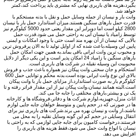
بگیرد،هزینه های باربری نهایی که مشتری باید پرداخت کند،کمتر
خواهد شد.
وانت بار و نیسان از جمله وسایل حمل و نقل با بدنه مستحکم با
قدرت حمل بارهای سنگین هستند.میزان استاندارد حمل بار با نیسان
2800 کیلو است اما دوبرابر این مقدار یعنی حدود 5000 کیلوگرم نیز
توسط زامیاد یا نیسان آبی به راحتی حمل می شود.قدرت حمل
بالایی که نیسان از آن بهره مند است حتی با وجود امکانات و ایمنی
پایین این وسیله،باعث شده که از اوایل تولید تا به الان پرفروش ترین
و محبوب ترین وانت ایرانی باقی بماند.به همین جهت امکان حمل
بارهای سنگین با زامیاد 24 امکان پذیر است و این یکی دیگر از دلایل
محبوبیت این وسیله نقیله در شرکت های باربری است.
استحکام و جان سختی وانت پیکان نیز همواره باعث جذب و فروش
بالای این نوع وانت ایرانی بوده است.بدنه محکم و توانایی حمل 600
کیلوگرم بار به صورت استاندارد،از مزایای حمل بار با وانت پیکان
است.البته همانند نیسان،وانت پیکان نیز از این مقدار فراتر رفته و تا
یک تن و بیشتر،بارهای مختلفی را جابه جا می کند.
اثاث منزل،جهیزیه،لوازم شرکت ها و دفاتر،فروشگاه ها و کارخانه
ها در صورتی که در حجم پایین و متوسط خواهان جابه جایی لوازم
باشند،از وانت و نیسان بهره می برند.شرکت های باربری نیز برای
انتقال وسایلی در حجم کم این گونه وسایل نقلیه را به محل می
فرستند.درخواست کامیون برای جابه جایی لوازمی که به راحتی با
نیسان یا انواع وانت حمل می شود،فقط هزینه های باربری را
افزایش می دهد.