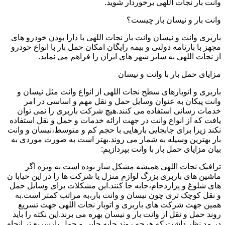
وانت بار نجات اللهی برخوردار شوید.
وانت بار و نیسان بار چیست؟
باربری وانت و نیسان وانت بار نجات اللهی با دارا بودن خودرو های
مجهز با بارنامه دولتی و بیمه رایگان امکان حمل بار با انواع خودرو
از نجات اللهی به سایر شهر های ایران را فراهم می نماید.
مزایای حمل بار با وانت و نیسان
باربری و اتوبارهای سطح نجات اللهی از انواع وانت مثل نیسان و
وانت پیکان به عنوان وسایل حمل و نقل مهم و اساسی در امر
خدمات رسانی استفاده می کنند.هیچ شرکت باربری را نمی توان
یافت که از انواع وانت در جهت ارائه خدمات و حمل و نقل استفاده
نکند زیرا برای جابجایی بارهایی با حجم کم و متوسط،نیسان و وانت
بار بهترین وسیله به شمار می روند.بهتر است به صورت موردی به
بیان مزایای حمل بار با وانت بپردازیم:
ترافیک نجات اللهی همیشه مشکل ساز بوده است به ویژه اگر
ماشین های باربری بزرگ لوازم منزل یا شرکت ها را در این خیابا ن
های شلوغ و پرازدحام،جابه جا کنند.این مشکلات برای وسایل حمل
و نقل کوچک تری چون نیسان و وانت بار،به مراتب کمتر است.به
همین جهت شرکت های باربری و اتوبار نجات اللهی جهت تسریع
روند حمل و نقل از وانت بار و نیسان بهره می برند.این نکته را باید
در مد نظر داشت که هرچه روند جابه جایی و حمل بارسریع تر انجام