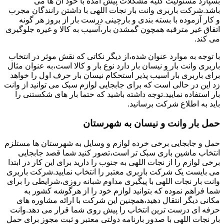
بسپارد مسئولیت کلیه مشکلات پیش آمده با خود آن ها می
باشد.شرکت باربری وانت بار نجات اللهی با داشتن رانندگان مجرب
و کار آزموده با بسته بندی و بارچینی درست بار از بروز هر گونه
اتفاق غیر مترقبه همچون گمشدن بار،آسیب به کالا و غیره جلوگیری
می کند.
با توجه به موارد عنوان شده،از دیگر نکاتی که نقش موثر در انتخاب
باربری وانت بار و نیسان بار دارد نوع بار و کالا است،به عنوان مثال
برای باربری بار آسیب پذیر استحکام نیسان بار حرف اول را خواهد
زد این در حالی است که برای جابجایی لوازم سبک می توانید از وانت
بار استفاده نمایید.توجه داشته باشید که حتما بار های شکستنی را
باید به اطلاع شرکت برسانید.
حمل بار وانت و نیسان به شهرستان
حمل و جابجایی برخی خرده لوازم و وسایل به شهرستان ها مستلزم
انتخاب ماشین باری سبک تر است،تصور کنید شما قصد جابجایی
برخی لوازم را از نجات اللهی به جنوب را دارید برای این کار در ابتدا
می بایست یک شرکت باربری معتبر را انتخاب نمایید.شرکت باربری
وانت بار نجات اللهی با پیگیری مداوم شبانه روزی،شرایطی را برای
شما فراهم نموده که بتوانید لوازم خود را از هرگوشه کشور به
مکانی دیگر انتقال دهید،همچنین این شرکت با ارائه مشاوره های
حرفه ای درست ترین انتخاب را پیش روی شما قرار می دهد.وانت
بار نجات اللهی با صدور بارنامه دولتی معتبر و ثبت مجوز برای حمل