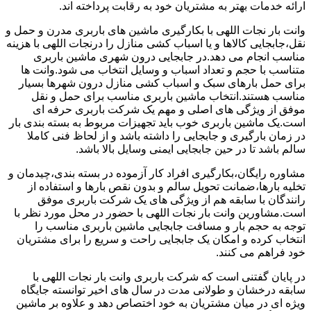
ارائه خدمات بهتر به مشتریان خود به رقابت پرداخته اند.
وانت بار نجات اللهی با بکارگیری ماشین های باربری مدرن و حمل و
نقل،جابجایی کالاها و یا اسباب کشی منازل را درنجات اللهی با هزینه
مناسب انجام می دهد.در جابجایی درون شهری ماشین باربری
متناسب با حجم و تعداد اسباب و وسایل انتخاب می شود.وانت ها
برای حمل بارهای سبک و اسباب کشی منازل درون شهرها بسیار
مناسب هستند.انتخاب ماشین باربری مناسب برای حمل و نقل
موفق از ویژگی های اصلی و مهم یک شرکت باربری حرفه ای
است.یک ماشین باربری خوب باید تجهیزات مربوط به بسته بندی بار
در زمان بارگیری و جابجایی را داشته باشد و از لحاظ فنی کاملا
سالم باشد تا در حین جابجایی ایمنی وسایل بالا باشد.
مشاوره رایگان،بکارگیری افراد کار آزموده در بسته بندی،چیدمان و
تخلیه بارها،ضمانت تحویل سالم و بدون نقص بارها و استفاده از
رانندگان با سابقه هم از ویژگی های یک شرکت باربری موفق
است.مشاورین وانت بار نجات اللهی با حضور در محل مورد نظر با
توجه به حجم بار و مسافت جابجایی ماشین باربری مناسب را
انتخاب کرده و امکان یک جابجایی راحت و سریع را برای مشتریان
خود فراهم می کنند.
در پایان گفتنی است که شرکت باربری وانت بار نجات اللهی با
سابقه درخشان و طولانی مدت در سال های اخیر توانسته جایگاه
ویژه ای در میان مشتریان به خود اختصاص دهد و علاوه بر ماشین