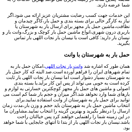
شما عرضه دارند.
این خدمات جهت کسب رضایت مشتریان عزیز ارائه می شود.اگر
نیاز به کارگر خالی برای بسته بندی و حمل بار،کاگر چیدمان و
نظافت،ماشین حمل بار مجهز برای ارسال بار به شهرستان یا
باربری درون شهری،انواع ماشین حمل بار کوچک و بزرگ،وانت بار و
نیسان بار دارید: کافی است با نیسان بار نجات اللهی بار تماس
بگیرید.
حمل بار به شهرستان با وانت
همان طور که اشاره شد
وانت بار نجات اللهی
،امکان حمل بار به
تمام شهرهای ایران را فراهم آورده است.صد البته که کار حمل بار
به شهرستان بسیار دشوار است اما نیسان بار نجات اللهی بار ثابت
کرده است به خوبی می تواند از پس این کار برآید.با بسته بندی
اصولی و ماشین های حمل بار مجهز کوچکترین خسارتی به لوازم و
بارهای شما وارد نخواهد شد.اگر میزان و حجم بار شما کم است می
توانید برای حمل بار به شهرستان از وانت استفاده نمایید.برای
انتخاب ماشین حمل بار به شهرستان باید حجم و وزن بار،مدت زمان
ارسال را درنظر بگیرید و بهترین گزینه را انتخاب نمایید.مشاوران ما
در این زمینه شما را راهنمایی خواهند کرد پس خیالتان راحت
باشد.نیسان بار نجات اللهی بار از بتدا تا انتهای جابجایی با شما خواهد
بود.