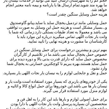
حجم کم را به شهرستان ارسال کنید می توانید از خدمات نیسان بار
ما بهره مند شوید.تمام ارسال ها با بارنامه و بیمه نامه معتبر انجام
خواهد شد.
هزینه حمل وسایل سنگین چقدر است؟
حمل وسایلی مانند تردمیل،یخچال ساید با ساید،پیانو،گاوصندوق
و...بسیار مشکل است و هزینه حمل این وسایل به صورت توافقی
می باشد و معمولا به تعداد طبقات بستگی دارد.زمانی که شما با
وانت بار نجات اللهی تماس میگیرید درباره این موارد باید با
کارشناسان ما مشورت و هزینه نهایی را تایید نمایید.
مهم ترین و بیشترین درخواست برای حمل وسایل سنگین در
خصوص حمل یخچال ساید می باشد.ما در تلاشیم از کارگران
مخصوص حمل ساید که دارای قدرت بدنی بالا و دوره دیده برای
حمل ساید هستند،بهره ببریم تا کوچکترین خسارتی به یخچال شما
وارد نشود.
حمل و نقل و جابجایی لوازم را به نیسان بار نجات اللهی بار بسپارید.
یکی از خودروهای باربری که بسیار مورد استفاده است،وانت بار و
نیسان بار ها می باشد.این خودروها برای حمل انواع کالا و اثاثیه و
لوازم منزل مورد استفاده قرار می گیرند.
برای حمل اصولی لوازم و بارها باید این کار را به اهل فن و
متخصصین آن بسپارید.پرسنل وانت بار نجات اللهی با دارا بودن
سابقه چندین ساله در زمینه باربری می توانند بهترین خدمات را به