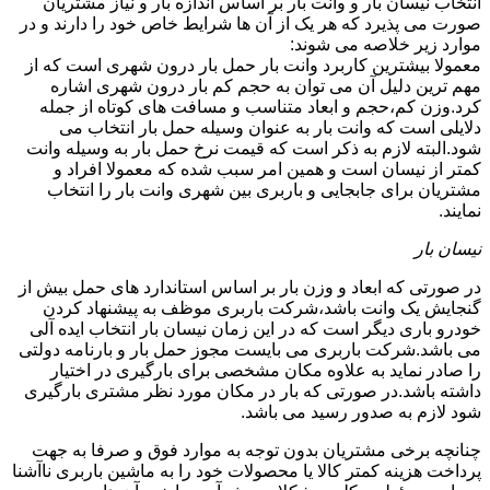
انتخاب نیسان بار و وانت بار بر اساس اندازه بار و نیاز مشتریان
صورت می پذیرد که هر یک از آن ها شرایط خاص خود را دارند و در
موارد زیر خلاصه می شوند:
معمولا بیشترین کاربرد وانت بار حمل بار درون شهری است که از
مهم ترین دلیل آن می توان به حجم کم بار درون شهری اشاره
کرد.وزن کم،حجم و ابعاد متناسب و مسافت های کوتاه از جمله
دلایلی است که وانت بار به عنوان وسیله حمل بار انتخاب می
شود.البته لازم به ذکر است که قیمت نرخ حمل بار به وسیله وانت
کمتر از نیسان است و همین امر سبب شده که معمولا افراد و
مشتریان برای جابجایی و باربری بین شهری وانت بار را انتخاب
نمایند.
نیسان بار
در صورتی که ابعاد و وزن بار بر اساس استاندارد های حمل بیش از
گنجایش یک وانت باشد،شرکت باربری موظف به پیشنهاد کردن
خودرو باری دیگر است که در این زمان نیسان بار انتخاب ایده آلی
می باشد.شرکت باربری می بایست مجوز حمل بار و بارنامه دولتی
را صادر نماید به علاوه مکان مشخصی برای بارگیری در اختیار
داشته باشد.در صورتی که بار در مکان مورد نظر مشتری بارگیری
شود لازم به صدور رسید می باشد.
چنانچه برخی مشتریان بدون توجه به موارد فوق و صرفا به جهت
پرداخت هزینه کمتر کالا یا محصولات خود را به ماشین باربری ناآشنا