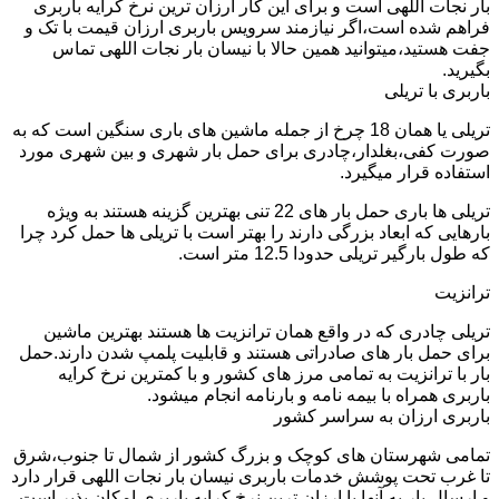
بار نجات اللهی است و برای این کار ارزان ترین نرخ کرایه باربری
فراهم شده است،اگر نیازمند سرویس باربری ارزان قیمت با تک و
جفت هستید،میتوانید همین حالا با نیسان بار نجات اللهی تماس
بگیرید.
باربری با تریلی
تریلی یا همان 18 چرخ از جمله ماشین های باری سنگین است که به
صورت کفی،بغلدار،چادری برای حمل بار شهری و بین شهری مورد
استفاده قرار میگیرد.
تریلی ها باری حمل بار های 22 تنی بهترین گزینه هستند به ویژه
بارهایی که ابعاد بزرگی دارند را بهتر است با تریلی ها حمل کرد چرا
که طول بارگیر تریلی حدودا 12.5 متر است.
ترانزیت
تریلی چادری که در واقع همان ترانزیت ها هستند بهترین ماشین
برای حمل بار های صادراتی هستند و قابلیت پلمپ شدن دارند.حمل
بار با ترانزیت به تمامی مرز های کشور و با کمترین نرخ کرایه
باربری همراه با بیمه نامه و بارنامه انجام میشود.
باربری ارزان به سراسر کشور
تمامی شهرستان های کوچک و بزرگ کشور از شمال تا جنوب،شرق
تا غرب تحت پوشش خدمات باربری نیسان بار نجات اللهی قرار دارد
و ارسال بار به آنها با ارزان ترین نرخ کرایه باربری امکان پذیر است.