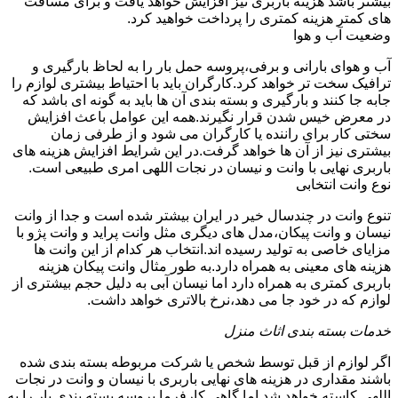
بیشتر باشد هزینه باربری نیز افزایش خواهد یافت و برای مسافت
های کمتر هزینه کمتری را پرداخت خواهید کرد.
وضعیت آب و هوا
آب و هوای بارانی و برفی،پروسه حمل بار را به لحاظ بارگیری و
ترافیک سخت تر خواهد کرد.کارگران باید با احتیاط بیشتری لوازم را
جابه جا کنند و بارگیری و بسته بندی آن ها باید به گونه ای باشد که
در معرض خیس شدن قرار نگیرند.همه این عوامل باعث افزایش
سختی کار برای راننده یا کارگران می شود و از طرفی زمان
بیشتری نیز از آن ها خواهد گرفت.در این شرایط افزایش هزینه های
باربری نهایی با وانت و نیسان در نجات اللهی امری طبیعی است.
نوع وانت انتخابی
تنوع وانت در چندسال خیر در ایران بیشتر شده است و جدا از وانت
نیسان و وانت پیکان،مدل های دیگری مثل وانت پراید و وانت پژو با
مزایای خاصی به تولید رسیده اند.انتخاب هر کدام از این وانت ها
هزینه های معینی به همراه دارد.به طور مثال وانت پیکان هزینه
باربری کمتری به همراه دارد اما نیسان آبی به دلیل حجم بیشتری از
لوازم که در خود جا می دهد،نرخ بالاتری خواهد داشت.
خدمات بسته بندی اثاث منزل
اگر لوازم از قبل توسط شخص یا شرکت مربوطه بسته بندی شده
باشند مقداری در هزینه های نهایی باربری با نیسان و وانت در نجات
اللهی کاسته خواهد شد.اما گاهی کارفرما پروسه بسته بندی بار را به