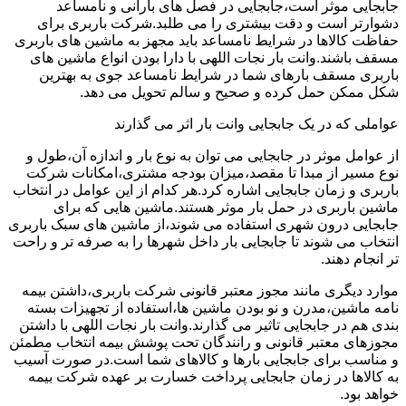
جابجایی موثر است،جابجایی در فصل های بارانی و نامساعد
دشوارتر است و دقت بیشتری را می طلبد.شرکت باربری برای
حفاظت کالاها در شرایط نامساعد باید مجهز به ماشین های باربری
مسقف باشند.وانت بار نجات اللهی با دارا بودن انواع ماشین های
باربری مسقف بارهای شما در شرایط نامساعد جوی به بهترین
شکل ممکن حمل کرده و صحیح و سالم تحویل می دهد.
عواملی که در یک جابجایی وانت بار اثر می گذارند
از عوامل موثر در جابجایی می توان به نوع بار و اندازه آن،طول و
نوع مسیر از مبدا تا مقصد،میزان بودجه مشتری،امکانات شرکت
باربری و زمان جابجایی اشاره کرد.هر کدام از این عوامل در انتخاب
ماشین باربری در حمل بار موثر هستند.ماشین هایی که برای
جابجایی درون شهری استفاده می شوند،از ماشین های سبک باربری
انتخاب می شوند تا جابجایی بار داخل شهرها را به صرفه تر و راحت
تر انجام دهند.
موارد دیگری مانند مجوز معتبر قانونی شرکت باربری،داشتن بیمه
نامه ماشین،مدرن و نو بودن ماشین ها،استفاده از تجهیزات بسته
بندی هم در جابجایی تاثیر می گذارند.وانت بار نجات اللهی با داشتن
مجوزهای معتبر قانونی و رانندگان تحت پوشش بیمه انتخاب مطمئن
و مناسب برای جابجایی بارها و کالاهای شما است.در صورت آسیب
به کالاها در زمان جابجایی پرداخت خسارت بر عهده شرکت بیمه
خواهد بود.