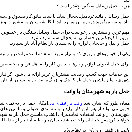
شد.
هزینه حمل وسایل سنگین چقدر است؟
حمل وسایلی مانند تردمیل،یخچال ساید با ساید،پیانو،گاوصندوق و...ب
آباد تماس میگیرید درباره این موارد باید با کارشناسان ما مشورت و هزینه
مهم ترین و بیشترین درخواست برای حمل وسایل سنگین در خصوص حمل 
ببریم تا کوچکترین خسارتی به یخچال شما وارد نشود.
حمل و نقل و جابجایی لوازم را به نیسان بار نظام آباد بار بسپارید.
یکی از خودروهای باربری که بسیار مورد استفاده است،وانت بار و نیسان
برای حمل اصولی لوازم و بارها باید این کار را به اهل فن و متخصصین آ
این خدمات جهت کسب رضایت مشتریان عزیز ارائه می شود.اگر نیاز به
شهری،انواع ماشین حمل بار کوچک و بزرگ،وانت بار و نیسان بار دارید: 
حمل بار به شهرستان با وانت
همان طور که اشاره شد
وانت بار نظام آباد
،امکان حمل بار به تمام شه
خوبی می تواند از پس این کار برآید.با بسته بندی اصولی و ماشین ها
شهرستان از وانت استفاده نمایید.برای انتخاب ماشین حمل بار به شهرست
خواهند کرد پس خیالتان راحت باشد.نیسان بار نظام آباد بار از بتدا تا ان
وانت بار تلفنی و ارزان در نظام آباد