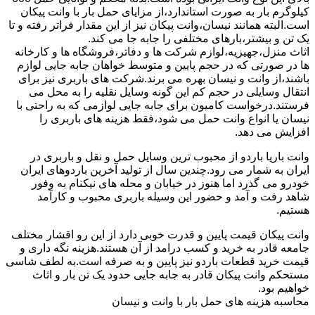
کیلوگرم بار به صورت استاندارد،از مزایای حمل بار با وانت پیکان
است.البته همانند نیسان،وانت پیکان نیز از این مقدار فراتر رفته و تا
یک تن و بیشتر،بارهای مختلفی را جابه جا می کند.
اثاث منزل،جهیزیه،لوازم شرکت ها و دفاتر،فروشگاه ها و کارخانه
ها در صورتی که در حجم پایین و متوسط خواهان جابه جایی لوازم
باشند،از وانت و نیسان بهره می برند.شرکت های باربری نیز برای
انتقال وسایلی در حجم کم این گونه وسایل نقلیه را به محل می
فرستند.درخواست کامیون برای جابه جایی لوازمی که به راحتی با
نیسان یا انواع وانت حمل می شود،فقط هزینه های باربری را
افزایش می دهد.
وانت باریا باردو از محبوب ترین وسایل حمل و نقل و باربری در
ایران به شمار می رود.چندین سال از تولید آخرین باردوهای ایران
خودرو می گذرد اما هنوز در خیابان و محله های نیکنام به وفور
شاهد رفت و آمد و حضور این وسیله باربری محبوب و کارآمد
هستیم.
وانت پیکان قیمت پایین و قدرت خوبی دارد از این رو اقشار مختلف
جامعه قادر به خرید و کسب درامد از آن هستند.هزینه نگه داری و
قیمت خرید قطعات باردو نیز پایین و به صرفه است.به لطف شاسی
مستحکم وانت پیکان قادر به جابه جایی حدود یک تن بار و اثاث
خواهیم بود.
محاسبه هزینه های حمل بار با وانت و نیسان