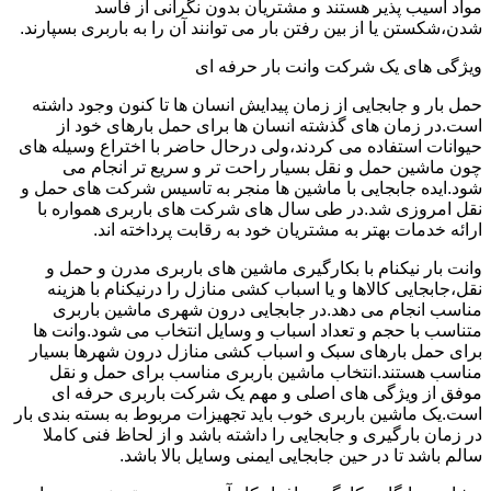
مواد آسیب پذیر هستند و مشتریان بدون نگرانی از فاسد
شدن،شکستن یا از بین رفتن بار می توانند آن را به باربری بسپارند.
ویژگی های یک شرکت وانت بار حرفه ای
حمل بار و جابجایی از زمان پیدایش انسان ها تا کنون وجود داشته
است.در زمان های گذشته انسان ها برای حمل بارهای خود از
حیوانات استفاده می کردند،ولی درحال حاضر با اختراع وسیله های
چون ماشین حمل و نقل بسیار راحت تر و سریع تر انجام می
شود.ایده جابجایی با ماشین ها منجر به تاسیس شرکت های حمل و
نقل امروزی شد.در طی سال های شرکت های باربری همواره با
ارائه خدمات بهتر به مشتریان خود به رقابت پرداخته اند.
وانت بار نیکنام با بکارگیری ماشین های باربری مدرن و حمل و
نقل،جابجایی کالاها و یا اسباب کشی منازل را درنیکنام با هزینه
مناسب انجام می دهد.در جابجایی درون شهری ماشین باربری
متناسب با حجم و تعداد اسباب و وسایل انتخاب می شود.وانت ها
برای حمل بارهای سبک و اسباب کشی منازل درون شهرها بسیار
مناسب هستند.انتخاب ماشین باربری مناسب برای حمل و نقل
موفق از ویژگی های اصلی و مهم یک شرکت باربری حرفه ای
است.یک ماشین باربری خوب باید تجهیزات مربوط به بسته بندی بار
در زمان بارگیری و جابجایی را داشته باشد و از لحاظ فنی کاملا
سالم باشد تا در حین جابجایی ایمنی وسایل بالا باشد.