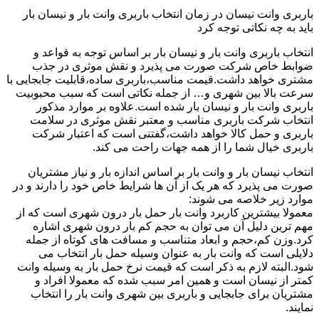
باربری وانت نیسان در زمان انتخاب باربری وانت بار و نیسان بار
باید به چه نکاتی توجه کرد
انتخاب باربری وانت بار و نیسان بار بر اساس توجه به قواعد و
ضوابط خاص شرکت صورت می پذیرد و نقش موثری در جذب
مشتری خواهد داشت.قیمت مناسب،باربری ساده،قابلیت جابجایی با
سرعت بالا بین شهری و… از جمله نکاتی است که سبب محبوبیت
باربری وانت بار و نیسان بار شده است.علاوه بر موارد مذکور
انتخاب شرکت باربری مناسب و معتبر نقش موثری در سلامت
باربری و حمل کالا خواهد داشت،گفتنی است که اعتبار شرکت
باربری خیال شما را از همه جهات راحت می کند.
انتخاب نیسان بار و وانت بار بر اساس اندازه بار و نیاز مشتریان
صورت می پذیرد که هر یک از آن ها شرایط خاص خود را دارند و در
موارد زیر خلاصه می شوند:
معمولا بیشترین کاربرد وانت بار حمل بار درون شهری است که از
مهم ترین دلیل آن می توان به حجم کم بار درون شهری اشاره
کرد.وزن کم،حجم و ابعاد متناسب و مسافت های کوتاه از جمله
دلایلی است که وانت بار به عنوان وسیله حمل بار انتخاب می
شود.البته لازم به ذکر است که قیمت نرخ حمل بار به وسیله وانت
کمتر از نیسان است و همین امر سبب شده که معمولا افراد و
مشتریان برای جابجایی و باربری بین شهری وانت بار را انتخاب
نمایند.