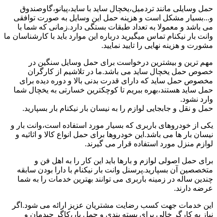
حمل وسایلی مانند تردمیل،یخچال ساید با ساید،پیانو،گاوصندوق
و...بسیار مشکل است و هزینه حمل این وسایل به صورت توافقی
می باشد و معمولا به تعداد طبقات بستگی دارد.زمانی که شما با
وانت بار نیکنام تماس میگیرید درباره این موارد باید با کارشناسان ما
مشورت و هزینه نهایی را تایید نمایید.
مهم ترین و بیشترین درخواست برای حمل وسایل سنگین در
خصوص حمل یخچال ساید می باشد.ما در تلاشیم از کارگران
مخصوص حمل ساید که دارای قدرت بدنی بالا و دوره دیده برای
حمل ساید هستند،بهره ببریم تا کوچکترین خسارتی به یخچال شما
وارد نشود.
حمل و نقل و جابجایی لوازم را به نیسان بار نیکنام بار بسپارید.
یکی از خودروهای باربری که بسیار مورد استفاده است،وانت بار و
نیسان بار ها می باشد.این خودروها برای حمل انواع کالا و اثاثیه و
لوازم منزل مورد استفاده قرار می گیرند.
برای حمل اصولی لوازم و بارها باید این کار را به اهل فن و
متخصصین آن بسپارید.پرسنل وانت بار نیکنام با دارا بودن سابقه
چندین ساله در زمینه باربری می توانند بهترین خدمات را به شما
عرضه دارند.
این خدمات جهت کسب رضایت مشتریان عزیز ارائه می شود.اگر
نیاز به کارگر خالی برای بسته بندی و حمل بار،کاگر چیدمان و