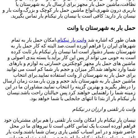
نظافت،ماشین حمل بار مجهز برای ارسال بار به شهرستان یا
باربری درون شهری،انواع ماشین حمل بار کوچک و بزرگ،وانت بار و
نیسان بار دارید: کافی است با نیسان بار نیکنام بار تماس بگیرید.
حمل بار به شهرستان با وانت
همان طور که اشاره شد
وانت بار نیکنام
،امکان حمل بار به تمام
شهرهای ایران را فراهم آورده است.صد البته که کار حمل بار به
شهرستان بسیار دشوار است اما نیسان بار نیکنام بار ثابت کرده
است به خوبی می تواند از پس این کار برآید.با بسته بندی اصولی و
ماشین های حمل بار مجهز کوچکترین خسارتی به لوازم و بارهای
شما وارد نخواهد شد.اگر میزان و حجم بار شما کم است می توانید
برای حمل بار به شهرستان از وانت استفاده نمایید.برای انتخاب
ماشین حمل بار به شهرستان باید حجم و وزن بار،مدت زمان ارسال
را درنظر بگیرید و بهترین گزینه را انتخاب نمایید.مشاوران ما در این
زمینه شما را راهنمایی خواهند کرد پس خیالتان راحت باشد.نیسان
بار نیکنام بار از بتدا تا انتهای جابجایی با شما خواهد بود.
وانت بار تلفنی و ارزان در نیکنام
نیسان بار نیکنام بار امکان وانت بار تلفنی را هم برای مشتریان خود
فراهم آورده است.با یک تماس کافی است تا نیروهای ما در محل
حاضر شوند و در امر اسباب کشی یاری رسان شما باشند.وانت بار
تلفنی در تمام مناطق نیکنام دارای شعبه می باشد و تمام خدمات