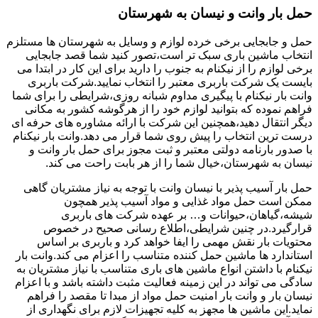
حمل بار وانت و نیسان به شهرستان
حمل و جابجایی برخی خرده لوازم و وسایل به شهرستان ها مستلزم
انتخاب ماشین باری سبک تر است،تصور کنید شما قصد جابجایی
برخی لوازم را از نیکنام به جنوب را دارید برای این کار در ابتدا می
بایست یک شرکت باربری معتبر را انتخاب نمایید.شرکت باربری
وانت بار نیکنام با پیگیری مداوم شبانه روزی،شرایطی را برای شما
فراهم نموده که بتوانید لوازم خود را از هرگوشه کشور به مکانی
دیگر انتقال دهید،همچنین این شرکت با ارائه مشاوره های حرفه ای
درست ترین انتخاب را پیش روی شما قرار می دهد.وانت بار نیکنام
با صدور بارنامه دولتی معتبر و ثبت مجوز برای حمل بار وانت و
نیسان به شهرستان،خیال شما را از هر بابت راحت می کند.
حمل بار آسیب پذیر با نیسان وانت با توجه به نیاز مشتریان گاهی
ممکن است حمل مواد غذایی و مواد آسیب پذیر همچون
شیشه،گیاهان،حیوانات و… بر عهده شرکت های باربری
قرارگیرد.در چنین شرایطی،اطلاع رسانی صحیح در خصوص
محتویات بار نقش مهمی را ایفا خواهد کرد و باربری بر اساس
استاندارد ها ماشین حمل کننده متناسب را اعزام می کند.وانت بار
نیکنام با داشتن انواع ماشین های باری متناسب با نیاز مشتریان به
سادگی می تواند در این زمینه فعالیت مثبت داشته باشد و با اعزام
نیسان بار و وانت بار امنیت حمل مواد از مبدا تا مقصد را فراهم
نماید.این ماشین ها مجهز به کلیه تجهیزات لازم برای نگهداری از