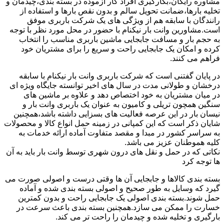
مشاوره رایگان،بکارگیری افراد کار آزموده در بسته بندی،چیدمان و
تخلیه بارها،ضمانت تحویل سالم و بدون نقص بارها و استفاده از
رانندگان با سابقه هم از ویژگی های یک شرکت باربری موفق
است.مشاورین وانت بار نیکنام با حضور در محل مورد نظر با توجه
به حجم بار و مسافت جابجایی ماشین باربری مناسب را انتخاب
کرده و امکان یک جابجایی راحت و سریع را برای مشتریان خود
فراهم می کنند.
در پایان گفتنی است که شرکت باربری وانت بار نیکنام با سابقه
درخشان و طولانی مدت در سال های اخیر توانسته جایگاه ویژه ای
در میان مشتریان به خود اختصاص دهد و علاوه بر ماشین های
سنگین همچون تریلی و کامیون به عنوان یک باربری وانت بار و
نیسان بار در این عرصه فعالیت های بسزایی داشته باشد،همچنین
شایان ذکر است که این کمپانی در زمینه حمل انواع کالا و محصولات
به سراسر کشور در مبدا و مقصد متفاوت آماده ارائه خدمات به
کلیه هموطنان عزیز می باشد.
نکاتی که در حمل و نقل های درون شهری توسط وانت بار باید به آن
ها توجه کرد
بسته بندی کالاها و جابجایی آن ها وقتی درست و اصولی صورت می
گیرد که وسایل به طور صحیح و اصولی بسته بندی شده و آماده
حمل شوند.بسته بندی اصولی یک جابجایی راحت و بدون کمترین
خسارت را ممکن می سازد.همچنین بسته بندی باعث سرعت در
بارگیری و تخلیه شده و چیدمان را راحت تر می کند.