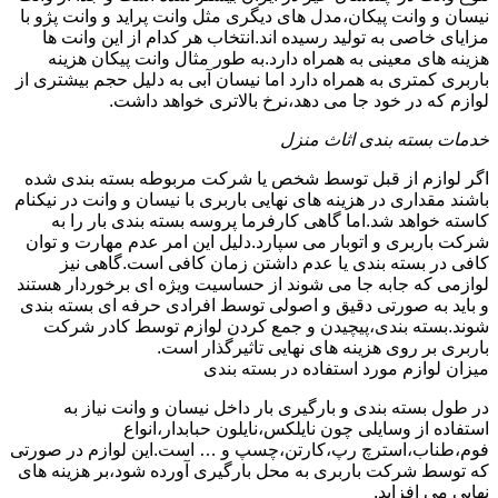
نیسان و وانت پیکان،مدل های دیگری مثل وانت پراید و وانت پژو با
مزایای خاصی به تولید رسیده اند.انتخاب هر کدام از این وانت ها
هزینه های معینی به همراه دارد.به طور مثال وانت پیکان هزینه
باربری کمتری به همراه دارد اما نیسان آبی به دلیل حجم بیشتری از
لوازم که در خود جا می دهد،نرخ بالاتری خواهد داشت.
خدمات بسته بندی اثاث منزل
اگر لوازم از قبل توسط شخص یا شرکت مربوطه بسته بندی شده
باشند مقداری در هزینه های نهایی باربری با نیسان و وانت در نیکنام
کاسته خواهد شد.اما گاهی کارفرما پروسه بسته بندی بار را به
شرکت باربری و اتوبار می سپارد.دلیل این امر عدم مهارت و توان
کافی در بسته بندی یا عدم داشتن زمان کافی است.گاهی نیز
لوازمی که جابه جا می شوند از حساسیت ویژه ای برخوردار هستند
و باید به صورتی دقیق و اصولی توسط افرادی حرفه ای بسته بندی
شوند.بسته بندی،پیچیدن و جمع کردن لوازم توسط کادر شرکت
باربری بر روی هزینه های نهایی تاثیرگذار است.
میزان لوازم مورد استفاده در بسته بندی
در طول بسته بندی و بارگیری بار داخل نیسان و وانت نیاز به
استفاده از وسایلی چون نایلکس،نایلون حبابدار،انواع
فوم،طناب،استرچ رپ،کارتن،چسپ و … است.این لوازم در صورتی
که توسط شرکت باربری به محل بارگیری آورده شود،بر هزینه های
نهایی می افزاید.