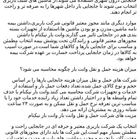
جابجایی درون شهری استفاده می شوند،از ماشین های سبک باربری
انتخاب می شوند تا جابجایی بار داخل شهرها را به صرفه تر و راحت
تر انجام دهند.
موارد دیگری مانند مجوز معتبر قانونی شرکت باربری،داشتن بیمه
نامه ماشین،مدرن و نو بودن ماشین ها،استفاده از تجهیزات بسته
بندی هم در جابجایی تاثیر می گذارند.وانت بار نیکنام با داشتن
مجوزهای معتبر قانونی و رانندگان تحت پوشش بیمه انتخاب مطمئن
و مناسب برای جابجایی بارها و کالاهای شما است.در صورت آسیب
به کالاها در زمان جابجایی پرداخت خسارت بر عهده شرکت بیمه
خواهد بود.
میزان هزینه حمل و نقل وانت بار چگونه محاسبه می شود؟
شرکت های حمل و نقل میزان هزینه جابجایی بارها را بر اساس
حجم و نوع کالای حمل شده،تعداد دفعات حمل بار و استفاده از
خدمات و تجهیزات شرکت محاسبه می کنند.وانت بار نیکنام با حذف
تمام واسطه ها و در اختیار داشتن تعداد زیاد راننده خدمات خود را با
مناسب ترین تعرفه نرخ حمل و نقل ممکن و به صورت ۲۴ ساعت
شبانه روزی به مشتریان ارائه می دهد.
مزیت های شرکت حمل و نقل وانت بار وانت بار نیکنام
انتخاب یک شرکت باربری معتبر و حرفه ای در جابجایی راحت و
مطمئن بسیار مهم است.این شرکت ها باید دارای مجوزهای قانونی
معتبر،کادر با تجربه و مجرب،ماشین های باربری مدرن و تجهیزات