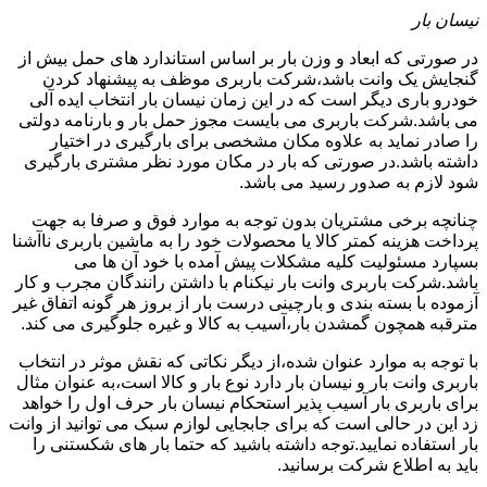
نیسان بار
در صورتی که ابعاد و وزن بار بر اساس استاندارد های حمل بیش از
گنجایش یک وانت باشد،شرکت باربری موظف به پیشنهاد کردن
خودرو باری دیگر است که در این زمان نیسان بار انتخاب ایده آلی
می باشد.شرکت باربری می بایست مجوز حمل بار و بارنامه دولتی
را صادر نماید به علاوه مکان مشخصی برای بارگیری در اختیار
داشته باشد.در صورتی که بار در مکان مورد نظر مشتری بارگیری
شود لازم به صدور رسید می باشد.
چنانچه برخی مشتریان بدون توجه به موارد فوق و صرفا به جهت
پرداخت هزینه کمتر کالا یا محصولات خود را به ماشین باربری ناآشنا
بسپارد مسئولیت کلیه مشکلات پیش آمده با خود آن ها می
باشد.شرکت باربری وانت بار نیکنام با داشتن رانندگان مجرب و کار
آزموده با بسته بندی و بارچینی درست بار از بروز هر گونه اتفاق غیر
مترقبه همچون گمشدن بار،آسیب به کالا و غیره جلوگیری می کند.
با توجه به موارد عنوان شده،از دیگر نکاتی که نقش موثر در انتخاب
باربری وانت بار و نیسان بار دارد نوع بار و کالا است،به عنوان مثال
برای باربری بار آسیب پذیر استحکام نیسان بار حرف اول را خواهد
زد این در حالی است که برای جابجایی لوازم سبک می توانید از وانت
بار استفاده نمایید.توجه داشته باشید که حتما بار های شکستنی را
باید به اطلاع شرکت برسانید.