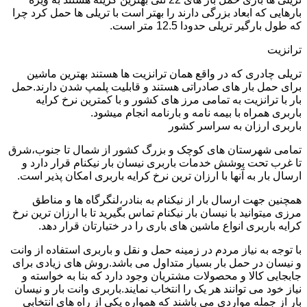
بارهایی که ابعاد بزرگی دارند را بهتر است با تریلی ها حمل کرد چرا
که طول بارگیر تریلی حدودا 12.5 متر است.
ترانزیت
تریلی چادری که در واقع همان ترانزیت ها هستند بهترین ماشین
برای حمل بار های صادراتی هستند و قابلیت پلمپ شدن دارند.حمل
بار با ترانزیت به تمامی مرز های کشور و با کمترین نرخ کرایه
باربری همراه با بیمه نامه و بارنامه انجام میشود.
باربری ارزان به سراسر کشور
تمامی شهرستان های کوچک و بزرگ کشور از شمال تا جنوب،شرق
تا غرب تحت پوشش خدمات باربری نیسان بار نیکنام قرار دارد و
ارسال بار به آنها با ارزان ترین نرخ کرایه باربری امکان پذیر است.
همچنین جهت ارسال بار از نیکنام به بنادر،لنگرگاه ها و مناطق
مرزی میتوانید با نیسان بار نیکنام تماس بگیرید تا با ارزان ترین نرخ
کرایه باربری انواع ماشین های باری را در ختیارتان قرار دهد.
با توجه به نیاز مردم در زمینه حمل و نقل و باربری استفاده از وانت
و نیسان در حمل بار بسیار متداول می باشد.روش های زیادی برای
جابجایی کالا و محصولات مشتریان وجود دارد که بنا به خواسته و
نیاز خود می توانند هر یک را انتخاب نمایند.باربری وانت بار و نیسان
بار از جمله مواردی می باشند که همواره یکی از راه های انتخابی