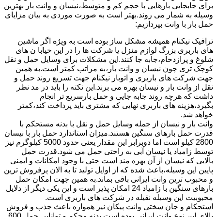
برای جابجایی بارهایی با حجم کم و متوسط،نیسان و وانت بار بهترین
وسیله به شمار می روند.بهتر است به صورت موردی به بیان مزایای
حمل بار با وانت بپردازیم:
ترافیک نیکنام همیشه مشکل ساز بوده است به ویژه اگر ماشین
های باربری بزرگ لوازم منزل یا شرکت ها را در این خیابا ن های
شلوغ و پرازدحام،جابه جا کنند.این مشکلات برای وسایل حمل و نقل
کوچک تری چون نیسان و وانت بار،به مراتب کمتر است.به همین
جهت شرکت های باربری و اتوبار نیکنام جهت تسریع روند حمل و
نقل از وانت بار و نیسان بهره می برند.این نکته را باید در مد نظر
داشت که هرچه روند جابه جایی و حمل بارسریع تر انجام
بگیرد،هزینه های باربری نهایی که مشتری باید پرداخت کند،کمتر
خواهد شد.
وانت بار و نیسان از جمله وسایل حمل و نقل با بدنه مستحکم با
قدرت حمل بارهای سنگین هستند.میزان استاندارد حمل بار با نیسان
2800 کیلو است اما دوبرابر این مقدار یعنی حدود 5000 کیلوگرم نیز
توسط زامیاد یا نیسان آبی به راحتی حمل می شود.قدرت حمل
بالایی که نیسان از آن بهره مند است حتی با وجود امکانات و ایمنی
پایین این وسیله،باعث شده که از اوایل تولید تا به الان پرفروش ترین
و محبوب ترین وانت ایرانی باقی بماند.به همین جهت امکان حمل
بارهای سنگین با زامیاد 24 امکان پذیر است و این یکی دیگر از دلایل
محبوبیت این وسیله نقیله در شرکت های باربری است.
استحکام و جان سختی وانت پیکان نیز همواره باعث جذب و فروش
بالای این نوع وانت ایرانی بوده است.بدنه محکم و توانایی حمل 600