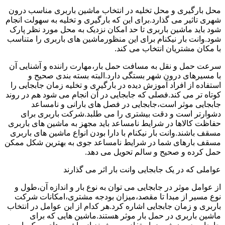
محل بارگیری و محل تخلیه در انتخاب ماشین باربری مناسب درون
شهری تاثیر می گذارد.برای این که بارگیری و تخلیه به سهولت انجام
شود باید ماشین باربری تا حد امکان نزدیک به محل مورد نظر پارک
شود.وانت بار نیکنام برای این منظورماشین های باربری را متناسب
با مکان مشتریان انتخاب می کند.
سرعت حمل و نقل به مسافت حمل بار،مهارت راننده و آشنایی آن
با مسیرهای درون شهر بستگی دارد.البته بسته بندی صحیح و
استفاده از افراد آموزش دیده در بارگیری و تخلیه زمان جابجایی را
کوتاه تر می کند.فصلی که جابجایی در آن انجام می شود هم در روند
جابجایی موثر است،جابجایی در فصل های بارانی و نامساعد
دشوارتر است و دقت بیشتری را می طلبد.شرکت باربری برای
حفاظت کالاها در شرایط نامساعد باید مجهز به ماشین های باربری
مسقف باشند.وانت بار نیکنام با دارا بودن انواع ماشین های باربری
مسقف بارهای شما در شرایط نامساعد جوی به بهترین شکل ممکن
حمل کرده و صحیح و سالم تحویل می دهد.
عواملی که در یک جابجایی وانت بار اثر می گذارند
از عوامل موثر در جابجایی می توان به نوع بار و اندازه آن،طول و
نوع مسیر از مبدا تا مقصد،میزان بودجه مشتری،امکانات شرکت
باربری و زمان جابجایی اشاره کرد.هر کدام از این عوامل در انتخاب
ماشین باربری در حمل بار موثر هستند.ماشین هایی که برای