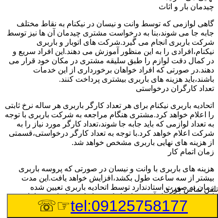
چیدمان بار و اثاث
گاهی لوازمی که توسط وانت و نیسان در نیکنام به نقاط مختلف
جابه جا می شوند،بنا به درخواست مشتری چیدمان آن ها نیز توسط
شرکت باربری انجام می گیرد.شرکت های اتوبار و باربری
نیکنام،افرادی را به این منظور آموزش می دهند.این افراد سریع و
در کمال دقت لوازم را طبق سلیقه مشتری در مکان خود قرار می
دهند.در صورتی که افراد خواهان برخورداری از این خدمات
باشند،باید هزینه های باربری بیشتری پرداخت کنند.
تعداد کارگران درخواستی
اتحادیه باربری نیکنام برای هر تعداد کارگر باربری هر ساله نرخ ثابتی
را اعلام خواهد کرد.مشتری هنگام مراجعه به شرکت باربری با توجه
به تعداد لوازمی که باید جابه جا شوند،تعداد کارگر مورد نیاز را به
شرکت اعلام خواهد کرد.با توجه به تعداد کارگر درخواستی،قسمتی
از هزینه های نهایی باربری مشخص خواهد شد.
زمان اتمام کار
هزینه های باربری با وانت و نیسان در صورتی که پروسه باربری
بیشتر از سه ساعت طول بکشد،افزایش خواهد یافت.این مدت
زمان به صورت استادندارد توسط اتحادیه باربری تعیین شده
تلفن تماس فوری
است.عواملی مثل آب وهوا،ترافیک،شرایط جغرافیایی مبدا یا حجم
☞☏
tel:09125758177
زیاد لوازم ممکن است باعث افزایش مدت زمان بارگیری و باربری
شوند که افزایش هزینه های باربری را در پی خواهند داشت.