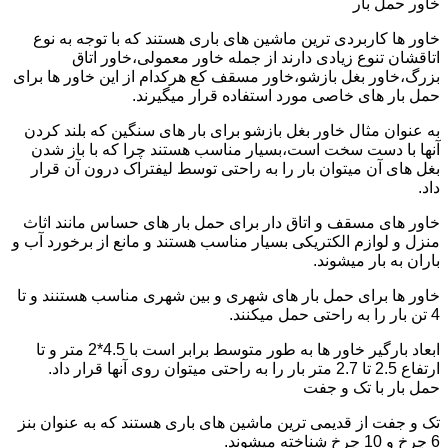
خاور حمل بار
خاور ها کاربردی ترین ماشین های باری هستند که با توجه به نوع
اتاقشان تنوع زیادی دارند از جمله خاور معمولی،خاور اتاق
بزرگ،خاور بغل بازشو،خاور مسقف کع هرکدام از این خاور ها برای
حمل بار های خاصی مورد استفاده قرار میگیرند.
به عنوان مثال خاور بغل بازشو برای بار های سنگین که بلند کردن
آنها با دست سخت است،بسیار مناسب هستند چرا که با باز شدن
بغل های آن میتوان بار را به راحتی توسط لیفتراک درون آن قرار
داد.
خاور های مسقف و اتاق دار برای حمل بار های حساس مانند اثاث
منزل و لوازم الکتریکی بسیار مناسب هستند و مانع از برخورد آب و
باران به بار میشوند.
خاور ها برای حمل بار های شهری و بین شهری مناسب هستنند و تا
4 تن بار را به راحتی حمل میکنند.
ابعاد بارگیر خاور ها به طور متوسط برابر است با 4.5*2 متر و تا
ارتفاع 2.5 تا 2.7 متر بار را به راحتی میتوان روی آنها قرار داد.
حمل بار با تک و جفت
تک و جفت از قدیمی ترین ماشین های باری هستند که به عنوان بنز
6 چرخ و 10 چرخ شناخته میشوند.