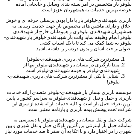
نیلوفر بار متخصص در امر بسته بندی وسایل و جابجایی آماده
عرضه بهترین خدمات به همشهریان عزیز است.
باربری شهیدقندی-نیلوفر بار با دارا بودن پرسنلی حرفه ای و خوش
اخلاق و دارای ماشین های مخصوص بار جهت خدمت رسانی به
همشهریان شهیدقندی-نیلوفری و هموطنان خارج از شهیدقندی-
نیلوفر انجام وظیفه نماید.وانت بار شهیدقندی-نیلوفر بار شهیدقندی-
نیلوفر به شما کمک می کند تا با یک اسباب کشی
اصولی،راحت،آسان و بدون دردسر را داشته باشید.
معتبرترین شرکت های باربری شهیدقندی-نیلوفر!
مبدا بارگیری در نیسان بار شهیدقندی-نیلوفر تنها از
شهیدقندی-نیلوفر و حومه شهیدقندی-نیلوفر است
آشنایی با یکی از معتبرترین شرکت های باربری شهیدقندی-
نیلوفر!
موسسه باربری نیسان بار شهیدقندی-نیلوفر متصدی ارائه خدمات
باربری و حمل و نقل از شهیدقندی-نیلوفر به سراسر کشور با پایین
ترین تعرفه حمل بار است و کلیه خدمات ارائه شده از سوی این
شرکت تحت پوشش بیمه باربری و بارنامه معتبر است.
شرکت حمل و نقل نیسان بار شهیدقندی-نیلوفر با دسترسی به
سامانه حمل بار اینترنتی بزرگترین ناوگان حمل و نقل شهری و بین
شهری را در اختیار دارد و با اتکا به آن صفر تا صد خدمات مورد نیاز