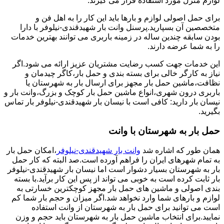
لوازم منزل مورد استفاده قرار می گیرند.
برای حمل اصولی لوازم و بارها باید این کار را به اهل فن و
متخصصین آن بسپارید.پرسنل وانت بار شهیدقندی-نیلوفر با دارا
بودن سابقه چندین ساله در زمینه باربری می توانند بهترین خدمات
را به شما عرضه دارند.
این خدمات جهت کسب رضایت مشتریان عزیز ارائه می شود.اگر
نیاز به کارگر خالی برای بسته بندی و حمل بار،کاگر چیدمان و
نظافت،ماشین حمل بار مجهز برای ارسال بار به شهرستان یا
باربری درون شهری،انواع ماشین حمل بار کوچک و بزرگ،وانت بار و
نیسان بار دارید: کافی است با نیسان بار شهیدقندی-نیلوفر بار تماس
بگیرید.
حمل بار به شهرستان با وانت
همان طور که اشاره شد
وانت بار شهیدقندی-نیلوفر
،امکان حمل بار
به تمام شهرهای ایران را فراهم آورده است.صد البته که کار حمل
بار به شهرستان بسیار دشوار است اما نیسان بار شهیدقندی-نیلوفر
بار ثابت کرده است به خوبی می تواند از پس این کار برآید.با بسته
بندی اصولی و ماشین های حمل بار مجهز کوچکترین خسارتی به
لوازم و بارهای شما وارد نخواهد شد.اگر میزان و حجم بار شما کم
است می توانید برای حمل بار به شهرستان از وانت استفاده
نمایید.برای انتخاب ماشین حمل بار به شهرستان باید حجم و وزن