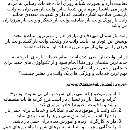
فعالیت دارد و بصورت شبانه روزی آماده خدمات رسانی به مردم
عزیز می باشد.از مهم ترین شعبات این وانت بار،می توان به وانت
بارتلفنی صادقیه اشاره داشت،که دارای شعبات متعددی همانند
وانت بار پونک،وانت بار صادقیه،وانت بار چیتگر و وانت بار مرزداران
می باشد.
وانت بار شمال شهیدقندی-نیلوفر هم از مهم ترین مناطق تحت
پوشش این اتوبار می باشد.وانت بار ولنجک،وانت بار گیشا،وانت بار
جردن را می توان از مهم ترین شعبات این منطقه دانست.
در این وانت بار سعی شده است تمام خدمات باربری با توجه به
جدید ترین متدهای روز دنیا انجام شود و از تکنولوژی های جدید برای
جابجایی و حمل بار استفاده می شود.
مهم ترین خدمات و ویژگی های یک وانت بار معتبر چیست؟
بهترین وانت بار شهیدقندی-نیلوفر
اولین موضوع که نمی توان نسبت به آن بی تفاوت بود نرخ
کرایه و حمل بار در نیسان بار است.نرخ کرایه ها باید منصفانه
باشد و با قیمت مصوبه اتحادیه برابری کند.
یک وانت بار موفق باید تمام امکانات و خدمات برای حمل بار
را دارا باشد و بتواند به درستی بارها را بسته بندی نماید.
دارای کارگرانی زبده و آموزش دیده برای حمل بار باشد.
رانندگانی مجرب و آشنا به مسیرهای شهر با ماشین های حمل