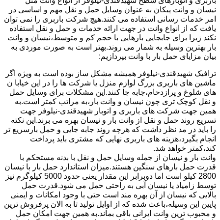
باربری و اتوبارهای سطح شهیدقندی-نیلوفر از انواع وانت مثل
نیسان و وانت پیکان به عنوان وسایل حمل و نقل مهم و اساسی در
امر خدمات رسانی استفاده می کنند.هیچ شرکت باربری را نمی توان
یافت که از انواع وانت در جهت ارائه خدمات و حمل و نقل استفاده
نکند زیرا برای جابجایی بارهایی با حجم کم و متوسط،نیسان و وانت
بار بهترین وسیله به شمار می روند.بهتر است به صورت موردی به
بیان مزایای حمل بار با وانت بپردازیم:
ترافیک شهیدقندی-نیلوفر همیشه مشکل ساز بوده است به ویژه اگر
ماشین های باربری بزرگ لوازم منزل یا شرکت ها را در این خیابا ن
های شلوغ و پرازدحام،جابه جا کنند.این مشکلات برای وسایل حمل
و نقل کوچک تری چون نیسان و وانت بار،به مراتب کمتر است.به
همین جهت شرکت های باربری و اتوبار شهیدقندی-نیلوفر جهت
تسریع روند حمل و نقل از وانت بار و نیسان بهره می برند.این نکته
را باید در مد نظر داشت که هرچه روند جابه جایی و حمل بارسریع تر
انجام بگیرد،هزینه های باربری نهایی که مشتری باید پرداخت
کند،کمتر خواهد شد.
وانت بار و نیسان از جمله وسایل حمل و نقل با بدنه مستحکم با
قدرت حمل بارهای سنگین هستند.میزان استاندارد حمل بار با نیسان
2800 کیلو است اما دوبرابر این مقدار یعنی حدود 5000 کیلوگرم نیز
توسط زامیاد یا نیسان آبی به راحتی حمل می شود.قدرت حمل
بالایی که نیسان از آن بهره مند است حتی با وجود امکانات و ایمنی
پایین این وسیله،باعث شده که از اوایل تولید تا به الان پرفروش ترین
و محبوب ترین وانت ایرانی باقی بماند.به همین جهت امکان حمل