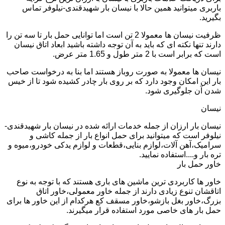
باربری میتوانید همین حالا با نیسان بار شهیدقندی-نیلوفر تماس
بگیرید.
ظرفیت نیسان ها معمولا 2 تن است اما توانایی حمل بار تا سه تن را
دارند تنها نکته ای که باید به آن توجه داشته باشید ابعاد اتاق نیسان
است که برابر است با 2 متر طول و 1.65 متر عرض.
نیسان ها معمولا به صورت روباز هستند اما بنا به درخواست صاحب
بار این امکان وجود دارد که بر روی بار چادر کشیده شود تا از خیس
شدن آن جلوگیری شود.
نیسان
نیسان بار ارزان از جمله خدمات ارائه شده در نیسان بار شهیدقندی-
نیلوفر است که میتوانید برای حمل انواع بار از جمله کاشی و
سرامیک،آهن آلات،لوازم بنایی،قطعات و لوازم یدکی خودرو،میوه و
تره بار و....استفاده نمایید.
خاور حمل بار
خاور ها کاربردی ترین ماشین های باری هستند که با توجه به نوع
اتاقشان تنوع زیادی دارند از جمله خاور معمولی،خاور اتاق
بزرگ،خاور بغل بازشو،خاور مسقف کع هرکدام از این خاور ها برای
حمل بار های خاصی مورد استفاده قرار میگیرند.