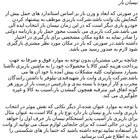
نیسان بار
در صورتی که ابعاد و وزن بار بر اساس استاندارد های حمل بیش از
گنجایش یک وانت باشد،شرکت باربری موظف به پیشنهاد کردن
خودرو باری دیگر است که در این زمان نیسان بار انتخاب ایده آلی
می باشد.شرکت باربری می بایست مجوز حمل بار و بارنامه دولتی
را صادر نماید به علاوه مکان مشخصی برای بارگیری در اختیار
داشته باشد.در صورتی که بار در مکان مورد نظر مشتری بارگیری
شود لازم به صدور رسید می باشد.
چنانچه برخی مشتریان بدون توجه به موارد فوق و صرفا به جهت
پرداخت هزینه کمتر کالا یا محصولات خود را به ماشین باربری ناآشنا
بسپارد مسئولیت کلیه مشکلات پیش آمده با خود آن ها می
باشد.شرکت باربری وانت بار شهیدقندی-نیلوفر با داشتن رانندگان
مجرب و کار آزموده با بسته بندی و بارچینی درست بار از بروز هر
گونه اتفاق غیر مترقبه همچون گمشدن بار،آسیب به کالا و غیره
جلوگیری می کند.
با توجه به موارد عنوان شده،از دیگر نکاتی که نقش موثر در انتخاب
باربری وانت بار و نیسان بار دارد نوع بار و کالا است،به عنوان مثال
برای باربری بار آسیب پذیر استحکام نیسان بار حرف اول را خواهد
زد این در حالی است که برای جابجایی لوازم سبک می توانید از وانت
بار استفاده نمایید.توجه داشته باشید که حتما بار های شکستنی را
باید به اطلاع شرکت برسانید.