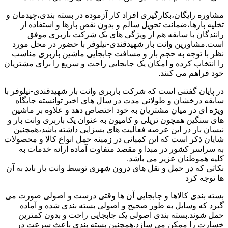
مشاوره رایگان،بکارگیری افراد کار آزموده در بسته بندی،چیدمان و
تخلیه بارها،ضمانت تحویل سالم و بدون نقص بارها و استفاده از
رانندگان با سابقه هم از ویژگی های یک شرکت باربری موفق
است.مشاورین وانت بار شهیدقندی-نیلوفر با حضور در محل مورد
نظر با توجه به حجم بار و مسافت جابجایی ماشین باربری مناسب
را انتخاب کرده و امکان یک جابجایی راحت و سریع را برای مشتریان
خود فراهم می کنند.
در پایان گفتنی است که شرکت باربری وانت بار شهیدقندی-نیلوفر با
سابقه درخشان و طولانی مدت در سال های اخیر توانسته جایگاه
ویژه ای در میان مشتریان به خود اختصاص دهد و علاوه بر ماشین
های سنگین همچون تریلی و کامیون به عنوان یک باربری وانت بار و
نیسان بار در این عرصه فعالیت های بسزایی داشته باشد،همچنین
شایان ذکر است که این کمپانی در زمینه حمل انواع کالا و محصولات
به سراسر کشور در مبدا و مقصد متفاوت آماده ارائه خدمات به
کلیه هموطنان عزیز می باشد.
نکاتی که در حمل و نقل های درون شهری توسط وانت بار باید به آن
ها توجه کرد
بسته بندی کالاها و جابجایی آن ها وقتی درست و اصولی صورت می
گیرد که وسایل به طور صحیح و اصولی بسته بندی شده و آماده
حمل شوند.بسته بندی اصولی یک جابجایی راحت و بدون کمترین
خسارت را ممکن می سازد.همچنین بسته بندی باعث سرعت در