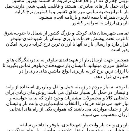
تریلی چادری که در واقع همان ترانزیت ها هستند بهترین ماشین
برای حمل بار های صادراتی هستند و قابلیت پلمپ شدن دارند.حمل
بار با ترانزیت به تمامی مرز های کشور و با کمترین نرخ کرایه
باربری همراه با بیمه نامه و بارنامه انجام میشود.
باربری ارزان به سراسر کشور
تمامی شهرستان های کوچک و بزرگ کشور از شمال تا جنوب،شرق
تا غرب تحت پوشش خدمات باربری نیسان بار شهیدقندی-نیلوفر
قرار دارد و ارسال بار به آنها با ارزان ترین نرخ کرایه باربری امکان
پذیر است.
همچنین جهت ارسال بار از شهیدقندی-نیلوفر به بنادر،لنگرگاه ها و
مناطق مرزی میتوانید با نیسان بار شهیدقندی-نیلوفر تماس بگیرید تا
با ارزان ترین نرخ کرایه باربری انواع ماشین های باری را در
ختیارتان قرار دهد.
با توجه به نیاز مردم در زمینه حمل و نقل و باربری استفاده از وانت
و نیسان در حمل بار بسیار متداول می باشد.روش های زیادی برای
جابجایی کالا و محصولات مشتریان وجود دارد که بنا به خواسته و
نیاز خود می توانند هر یک را انتخاب نمایند.باربری وانت بار و نیسان
بار از جمله مواردی می باشند که همواره یکی از راه های انتخابی
ارزان محسوب می شوند.
باربری وانت بار وانت بار شهیدقندی-نیلوفر با داشتن سابقه
درخشان در زمینه حمل و نقل علاوه بر جابجایی بار های سنگین،در