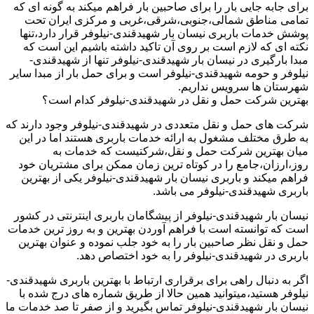
برای جابه جایی بار را برای صاحبین بار فراهم میکند به گونه ای که
تمامی مناطق شمالی،جنوبی،شرقی،غربی و مرکزی ایران تحت
پوشش خدمات باربری نیسان بار شهیدقندی-نیلوفر قرار دارد،تنها
نکته ای که لازم است بر روی آن تاکید داشته باشیم این است که
مبدا بارگیری در نیسان بار شهیدقندی-نیلوفر تنها از شهیدقندی-
نیلوفر و حومه شهیدقندی-نیلوفر است و برای حمل بار از مبدا سایر
شهرستان ها سرویس نداریم.
بهترین شرکت حمل و نقل در شهیدقندی-نیلوفر کدام است؟
شرکت های حمل و نقل متعددی در شهیدقندی-نیلوفر وجود دارند که
به طرق مختلف مشغول به ارائه خدمات باربری هستند اما در این
میان بهترین شرکت حمل و نقل،شرکتیست که خدمات به
روز،ارزان،جامع را در کوتاه ترین زمان ممکن برای مشتریان خود
فراهم میکند و باربری نیسان بار شهیدقندی-نیلوفر یکی از بهترین
باربری شهیدقندی-نیلوفر می باشد.
نیسان بار شهیدقندی-نیلوفر از پیشگامان باربری اینترنتی در کشور
است که توانسته است با فراهم آوردن بهترین و به روز ترین خدمات
حمل و نقل نظر صاحبین بار را به خود جلب نموده و عنوان بهترین
باربری در شهیدقندی-نیلوفر را به خود اختصاص دهد.
اگر به دنبال راهی برای برقراری ارتباط با بهترین باربری شهیدقندی-
نیلوفر هستید،میتوانید همین حالا از طریق شماره های درج شده با
نیسان بار شهیدقندی-نیلوفر تماس بگیرید و از صفر تا صد خدمات ما