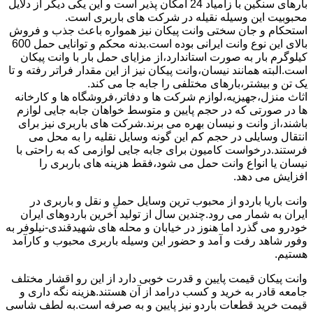
بارهای سنگین با زامیاد 24 امکان پذیر است و این یکی دیگر از دلایل
محبوبیت این وسیله نقیله در شرکت های باربری است.
استحکام و جان سختی وانت پیکان نیز همواره باعث جذب و فروش
بالای این نوع وانت ایرانی بوده است.بدنه محکم و توانایی حمل 600
کیلوگرم بار به صورت استاندارد،از مزایای حمل بار با وانت پیکان
است.البته همانند نیسان،وانت پیکان نیز از این مقدار فراتر رفته و تا
یک تن و بیشتر،بارهای مختلفی را جابه جا می کند.
اثاث منزل،جهیزیه،لوازم شرکت ها و دفاتر،فروشگاه ها و کارخانه
ها در صورتی که در حجم پایین و متوسط خواهان جابه جایی لوازم
باشند،از وانت و نیسان بهره می برند.شرکت های باربری نیز برای
انتقال وسایلی در حجم کم این گونه وسایل نقلیه را به محل می
فرستند.درخواست کامیون برای جابه جایی لوازمی که به راحتی با
نیسان یا انواع وانت حمل می شود،فقط هزینه های باربری را
افزایش می دهد.
وانت باریا باردو از محبوب ترین وسایل حمل و نقل و باربری در
ایران به شمار می رود.چندین سال از تولید آخرین باردوهای ایران
خودرو می گذرد اما هنوز در خیابان و محله های شهیدقندی-نیلوفر به
وفور شاهد رفت و آمد و حضور این وسیله باربری محبوب و کارآمد
هستیم.
وانت پیکان قیمت پایین و قدرت خوبی دارد از این رو اقشار مختلف
جامعه قادر به خرید و کسب درامد از آن هستند.هزینه نگه داری و
قیمت خرید قطعات باردو نیز پایین و به صرفه است.به لطف شاسی