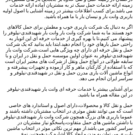
زمینه ارائه خدمات حمل سبک تر به مشتریان آماده ارائه خدمات
می باشد.برای کسب اطلاعات بیشتر در زمینه آشنایی با اصول اولیه
باربری وانت بار و نیسان بار با ما همراه باشید.
اگر به دنبال یک شرکت باربری خوب و مطمئن برای حمل کالاهای
خود هستند ما به شما شرکت وانت بار وانت بار شهیدقندی-نیلوفر را
پیشنهاد می کنیم،تا با بهره گیری از خدمات حرفه ای این اتوبار به
راحتی حمل بارهای خود را انجام دهید.ابتدا باید بدانید که یک شرکت
حمل و نقل حرفه ای دارای چه ویژگی هایی است،شرکت وانت بار
شهیدقندی-نیلوفر به عنوان اولین موسسه حمل و نقل در ایران و با
سابقه طولانی در انواع حمل ونقل از شرکت های معتبر ایران است
که با استفاده از کارکنان ماهر و کار آزموده و تجهیزات پیشرفته و
انواع ماشین آلات باری مدرن حمل و نقل در شهیدقندی-نیلوفر و
سراسر ایران انجام می دهد.
برای آشنایی بیشتر با خدمات حرفه ای وانت بار شهیدقندی-نیلوفر
در این مقاله همراه ما باشید.
حمل و نقل کالا و محصولات،دارای اصول و استاندارد های خاصی
است که می توانند نقش موثری در انتخاب مشتریان داشته باشند و
عموما باربری های بزرگ همچون شرکت وانت بار شهیدقندی-نیلوفر
با داشتن ماشین های حمل متفاوت،پاسخگو نیاز مشتریان در
سراسر کشور می باشد.از مهم ترین نکاتی موثر در انتخاب ماشین
باربری می توان به وزن و ابعاد کالا اشاره کرد،همچنین نوع