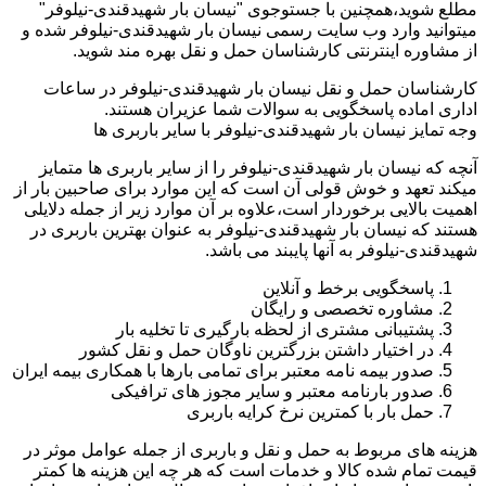
مطلع شوید،همچنین با جستوجوی "نیسان بار شهیدقندی-نیلوفر"
میتوانید وارد وب سایت رسمی نیسان بار شهیدقندی-نیلوفر شده و
از مشاوره اینترنتی کارشناسان حمل و نقل بهره مند شوید.
کارشناسان حمل و نقل نیسان بار شهیدقندی-نیلوفر در ساعات
اداری اماده پاسخگویی به سوالات شما عزیران هستند.
وجه تمایز نیسان بار شهیدقندی-نیلوفر با سایر باربری ها
آنچه که نیسان بار شهیدقندی-نیلوفر را از سایر باربری ها متمایز
میکند تعهد و خوش قولی آن است که این موارد برای صاحبین بار از
اهمیت بالایی برخوردار است،علاوه بر آن موارد زیر از جمله دلایلی
هستند که نیسان بار شهیدقندی-نیلوفر به عنوان بهترین باربری در
شهیدقندی-نیلوفر به آنها پایبند می باشد.
پاسخگویی برخط و آنلاین
مشاوره تخصصی و رایگان
پشتیبانی مشتری از لحظه بارگیری تا تخلیه بار
در اختیار داشتن بزرگترین ناوگان حمل و نقل کشور
صدور بیمه نامه معتبر برای تمامی بارها با همکاری بیمه ایران
صدور بارنامه معتبر و سایر مجوز های ترافیکی
حمل بار با کمترین نرخ کرایه باربری
هزینه های مربوط به حمل و نقل و باربری از جمله عوامل موثر در
قیمت تمام شده کالا و خدمات است که هر چه این هزینه ها کمتر