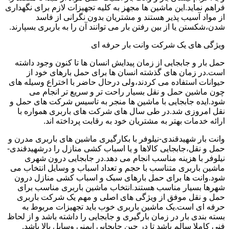
فراهم نماید.این ماشین ها مجهز به کلیه تجهیزات لازم برای نگهداری
از مواد آسیب پذیر هستند و مشتریان بدون نگرانی از فاسد
شدن،شکستن یا از بین رفتن بار می توانند آن را به باربری بسپارند.
ویژگی های یک شرکت وانت بار حرفه ای
حمل بار و جابجایی از زمان پیدایش انسان ها تا کنون وجود داشته
است.در زمان های گذشته انسان ها برای حمل بارهای خود از
حیوانات استفاده می کردند،ولی درحال حاضر با اختراع وسیله های
چون ماشین حمل و نقل بسیار راحت تر و سریع تر انجام می
شود.ایده جابجایی با ماشین ها منجر به تاسیس شرکت های حمل و
نقل امروزی شد.در طی سال های شرکت های باربری همواره با
ارائه خدمات بهتر به مشتریان خود به رقابت پرداخته اند.
وانت بار شهیدقندی-نیلوفر با بکارگیری ماشین های باربری مدرن و
حمل و نقل،جابجایی کالاها و یا اسباب کشی منازل را درشهیدقندی-
نیلوفر با هزینه مناسب انجام می دهد.در جابجایی درون شهری
ماشین باربری متناسب با حجم و تعداد اسباب و وسایل انتخاب می
شود.وانت ها برای حمل بارهای سبک و اسباب کشی منازل درون
شهرها بسیار مناسب هستند.انتخاب ماشین باربری مناسب برای
حمل و نقل موفق از ویژگی های اصلی و مهم یک شرکت باربری
حرفه ای است.یک ماشین باربری خوب باید تجهیزات مربوط به
بسته بندی بار در زمان بارگیری و جابجایی را داشته باشد و از لحاظ
فنی کاملا سالم باشد تا در حین جابجایی ایمنی وسایل بالا باشد.