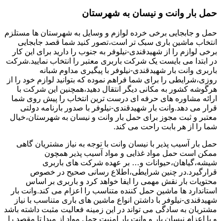
حمل بار وانت و نیسان به شهرستان
حمل و جابجایی برخی خرده لوازم و وسایل به شهرستان ها مستلزم
انتخاب ماشین باری سبک تر است،تصور کنید شما قصد جابجایی
برخی لوازم را از شهیدقندی-نیلوفر به جنوب را دارید برای این کار
در ابتدا می بایست یک شرکت باربری معتبر را انتخاب نمایید.شرکت
باربری وانت بار شهیدقندی-نیلوفر با پیگیری مداوم شبانه
روزی،شرایطی را برای شما فراهم نموده که بتوانید لوازم خود را از
هرگوشه کشور به مکانی دیگر انتقال دهید،همچنین این شرکت با
ارائه مشاوره های حرفه ای درست ترین انتخاب را پیش روی شما
قرار می دهد.وانت بار شهیدقندی-نیلوفر با صدور بارنامه دولتی
معتبر و ثبت مجوز برای حمل بار وانت و نیسان به شهرستان،خیال
شما را از هر بابت راحت می کند.
حمل بار آسیب پذیر با نیسان وانت با توجه به نیاز مشتریان گاهی
ممکن است حمل مواد غذایی و مواد آسیب پذیر همچون
شیشه،گیاهان،حیوانات و… بر عهده شرکت های باربری
قرارگیرد.در چنین شرایطی،اطلاع رسانی صحیح در خصوص
محتویات بار نقش مهمی را ایفا خواهد کرد و باربری بر اساس
استاندارد ها ماشین حمل کننده متناسب را اعزام می کند.وانت بار
شهیدقندی-نیلوفر با داشتن انواع ماشین های باری متناسب با نیاز
مشتریان به سادگی می تواند در این زمینه فعالیت مثبت داشته باشد
و با اعزام نیسان بار و وانت بار امنیت حمل مواد از مبدا تا مقصد را