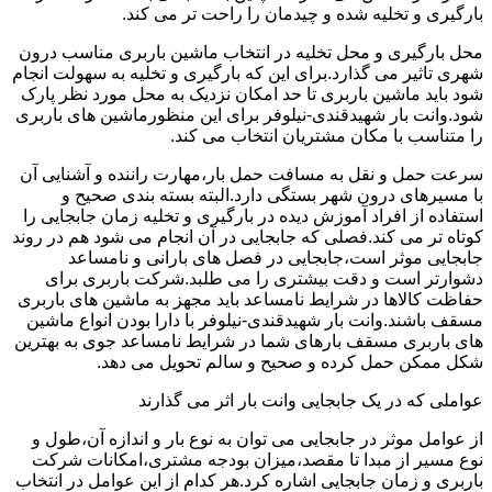
بارگیری و تخلیه شده و چیدمان را راحت تر می کند.
محل بارگیری و محل تخلیه در انتخاب ماشین باربری مناسب درون
شهری تاثیر می گذارد.برای این که بارگیری و تخلیه به سهولت انجام
شود باید ماشین باربری تا حد امکان نزدیک به محل مورد نظر پارک
شود.وانت بار شهیدقندی-نیلوفر برای این منظورماشین های باربری
را متناسب با مکان مشتریان انتخاب می کند.
سرعت حمل و نقل به مسافت حمل بار،مهارت راننده و آشنایی آن
با مسیرهای درون شهر بستگی دارد.البته بسته بندی صحیح و
استفاده از افراد آموزش دیده در بارگیری و تخلیه زمان جابجایی را
کوتاه تر می کند.فصلی که جابجایی در آن انجام می شود هم در روند
جابجایی موثر است،جابجایی در فصل های بارانی و نامساعد
دشوارتر است و دقت بیشتری را می طلبد.شرکت باربری برای
حفاظت کالاها در شرایط نامساعد باید مجهز به ماشین های باربری
مسقف باشند.وانت بار شهیدقندی-نیلوفر با دارا بودن انواع ماشین
های باربری مسقف بارهای شما در شرایط نامساعد جوی به بهترین
شکل ممکن حمل کرده و صحیح و سالم تحویل می دهد.
عواملی که در یک جابجایی وانت بار اثر می گذارند
از عوامل موثر در جابجایی می توان به نوع بار و اندازه آن،طول و
نوع مسیر از مبدا تا مقصد،میزان بودجه مشتری،امکانات شرکت
باربری و زمان جابجایی اشاره کرد.هر کدام از این عوامل در انتخاب