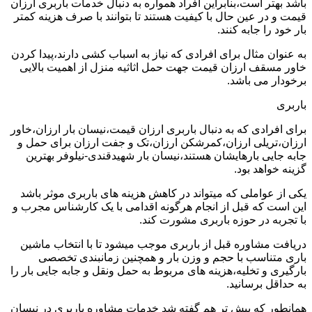
باشد بهتر است،بنابراین افراد همواره به دنبال خدمات باربری ارزان
قیمت و در عین حال با کیفیت هستند تا بتوانند با صرف هزینه کمتر
بار خود را جابه کنند.
به عنوان مثال برای افرادی که نیاز به اسباب کشی دارند،پیدا کردن
خاور مسقف ارزان قیمت جهت حمل اثاثیه منزل از اهمیت بالایی
برخودار می باشد.
باربری
برای افرادی که به دنبال باربری ارزان قیمت،نیسان بار ارزان،خاور
ارزان،تریلی ارزان،کمرشکن ارزان،تک و جفت ارزان برای حمل و
جابه جایی بارهایشان هستند،نیسان بار شهیدقندی-نیلوفر بهترین
گزینه خواهد بود.
یکی از عواملی که میتواند در کاهش هزینه های باربری موثر باشد
این است که قبل از انجام هرگونه اقدامی با یک کارشناس مجرب و
با تجربه در حوزه باربری مشورت کند.
دریافت مشاوره قبل از باربری موجب میشود تا با انتخاب ماشین
باری متناسب با حجم و وزن بار و همچنین زمانبندی تخصصی
بارگیری و تخلیه،هزینه های مربوط به حمل ونقل و جابه جایی بار را
به حداقل برسانید.
همانطور که پیش تر هم گفته شد خدمات مشاوره باربری در نیسان