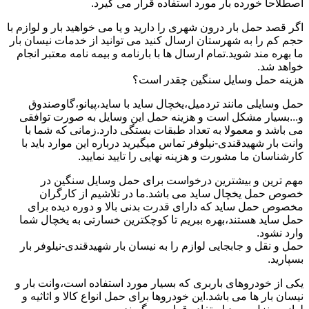
اصطلاحا خورده بار مورد استفاده قرار می گیرد.
اگر قصد حمل بار درون شهری را دارید و یا می خواهید بار و لوازم با
حجم کم را به شهرستان ارسال کنید می توانید از خدمات نیسان بار
ما بهره مند شوید.تمام ارسال ها با بارنامه و بیمه نامه معتبر انجام
خواهد شد.
هزینه حمل وسایل سنگین چقدر است؟
حمل وسایلی مانند تردمیل،یخچال ساید با ساید،پیانو،گاوصندوق
و...بسیار مشکل است و هزینه حمل این وسایل به صورت توافقی
می باشد و معمولا به تعداد طبقات بستگی دارد.زمانی که شما با
وانت بار شهیدقندی-نیلوفر تماس میگیرید درباره این موارد باید با
کارشناسان ما مشورت و هزینه نهایی را تایید نمایید.
مهم ترین و بیشترین درخواست برای حمل وسایل سنگین در
خصوص حمل یخچال ساید می باشد.ما در تلاشیم از کارگران
مخصوص حمل ساید که دارای قدرت بدنی بالا و دوره دیده برای
حمل ساید هستند،بهره ببریم تا کوچکترین خسارتی به یخچال شما
وارد نشود.
حمل و نقل و جابجایی لوازم را به نیسان بار شهیدقندی-نیلوفر بار
بسپارید.
یکی از خودروهای باربری که بسیار مورد استفاده است،وانت بار و
نیسان بار ها می باشد.این خودروها برای حمل انواع کالا و اثاثیه و