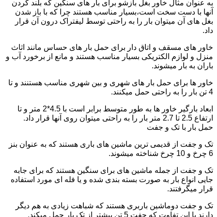
به عنوان مثال خاور بغل بازشو برای بار های سنگین که بلند کردن
آنها با دست سخت است،بسیار مناسب هستند چرا که با باز شدن
بغل های آن میتوان بار را به راحتی توسط لیفتراک درون آن قرار
داد.
خاور های مسقف و اتاق دار برای حمل بار های حساس مانند اثاث
منزل و لوازم الکتریکی بسیار مناسب هستند و مانع از برخورد آب و
باران به بار میشوند.
خاور ها برای حمل بار های شهری و بین شهری مناسب هستنند و تا
4 تن بار را به راحتی حمل میکنند.
ابعاد بارگیر خاور ها به طور متوسط برابر است با 4.5*2 متر و تا
ارتفاع 2.5 تا 2.7 متر بار را به راحتی میتوان روی آنها قرار داد.
حمل بار با تک و جفت
تک و جفت از قدیمی ترین ماشین های باری هستند که به عنوان بنز
6 چرخ و 10 چرخ شناخته میشوند.
تک و جفت از جمله ماشین های برای سنگین هستند که برای جابه
جایی انواع بار به صورت بسته بندی شده و یا فله ای مورد استفاده
قرار میگرفتند.
تک و جفت دوماشین باربری هستند که شباهت زیادی به هم دیگر
دارند با این تفاوت که جفت 5 تن بیشتر از تک بار حمل میکند.