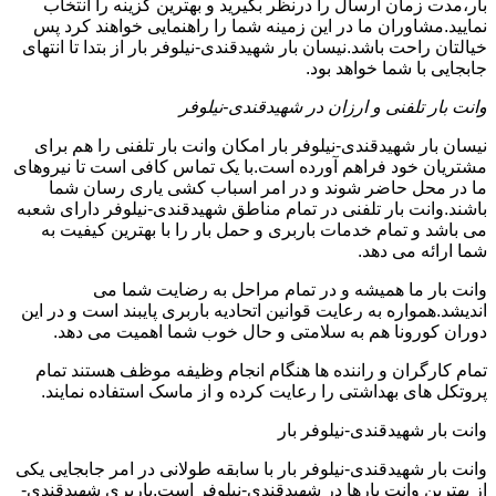
بار،مدت زمان ارسال را درنظر بگیرید و بهترین گزینه را انتخاب
نمایید.مشاوران ما در این زمینه شما را راهنمایی خواهند کرد پس
خیالتان راحت باشد.نیسان بار شهیدقندی-نیلوفر بار از بتدا تا انتهای
جابجایی با شما خواهد بود.
وانت بار تلفنی و ارزان در شهیدقندی-نیلوفر
نیسان بار شهیدقندی-نیلوفر بار امکان وانت بار تلفنی را هم برای
مشتریان خود فراهم آورده است.با یک تماس کافی است تا نیروهای
ما در محل حاضر شوند و در امر اسباب کشی یاری رسان شما
باشند.وانت بار تلفنی در تمام مناطق شهیدقندی-نیلوفر دارای شعبه
می باشد و تمام خدمات باربری و حمل بار را با بهترین کیفیت به
شما ارائه می دهد.
وانت بار ما همیشه و در تمام مراحل به رضایت شما می
اندیشد.همواره به رعایت قوانین اتحادیه باربری پایبند است و در این
دوران کورونا هم به سلامتی و حال خوب شما اهمیت می دهد.
تمام کارگران و راننده ها هنگام انجام وظیفه موظف هستند تمام
پروتکل های بهداشتی را رعایت کرده و از ماسک استفاده نمایند.
وانت بار شهیدقندی-نیلوفر بار
وانت بار شهیدقندی-نیلوفر بار با سابقه طولانی در امر جابجایی یکی
از بهترین وانت بارها در شهیدقندی-نیلوفر است.باربری شهیدقندی-