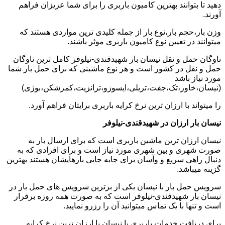
دهید تا بتوانند بهترین کامیون باربری را برای شما عزیزان فراهم
آورند.
وزن بار،حجم بار،نوع بار از جمله کلیدی ترین مواردی هستند که
میتوانند در تعیین نوع کامیون باربری موثر باشند.
ناوگان حمل و نقل نیسان بار شهیدقندی-نیلوفر کامل ترین ناوگان
حمل و نقل در کشور است و هر نوع ماشینی که برای حمل بار شما
مورد نیاز باشد
(نیسان،خاور،تک،جفت،تریلی،ایسوزو،ترانزیت،کمرشکن،بوژی)
را میتواند با ارزان ترین نرخ کرایه باربری برایتان فراهم آورد.
نیسان بار ارزان در شهیدقندی-نیلوفر
نیسان ارزان ترین ماشین باربری است که برای ارسال بار به
صورت شهری و بین شهری مورد نیاز است و برای افرادی که به
دنبال راهی سریع و وآسان برای جابه جایی بارهایشان هستند بهترین
گزینه میباشد.
سرویس حمل بار با نیسان یکی از برترین سرویس های حمل بار در
نیسان بار شهیدقندی-نیلوفر است که به صورت همه روزه برقرار
است و تنها با یک تماس میتوانید آن را رزرو نمایید.
برای دریافت خدمات باربری با نیسان با ارزان ترین نرخ کرایه