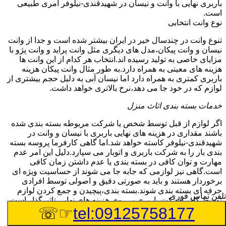
باربری نهایی با وانت و نیسان در شهیدقندی-نیلوفر امری طبیعی
است.
نوع وانت انتخابی
تنوع وانت در چندسال خیر در ایران بیشتر شده است و جدا از وانت
نیسان و وانت پیکان،مدل های دیگری مثل وانت پراید و وانت پژو با
مزایای خاصی به تولید رسیده اند.انتخاب هر کدام از این وانت ها
هزینه های معینی به همراه دارد.به طور مثال وانت پیکان هزینه
باربری کمتری به همراه دارد اما نیسان آبی به دلیل حجم بیشتری از
لوازم که در خود جا می دهد،نرخ بالاتری خواهد داشت.
خدمات بسته بندی اثاث منزل
اگر لوازم از قبل توسط شخص یا شرکت مربوطه بسته بندی شده
باشند مقداری در هزینه های نهایی باربری با نیسان و وانت در
شهیدقندی-نیلوفر کاسته خواهد شد.اما گاهی کارفرما پروسه بسته
بندی بار را به شرکت باربری و اتوبار می سپارد.دلیل این امر عدم
مهارت و توان کافی در بسته بندی یا عدم داشتن زمان کافی
است.گاهی نیز لوازمی که جابه جا می شوند از حساسیت ویژه ای
برخوردار هستند و باید به صورتی دقیق و اصولی توسط افرادی
حرفه ای بسته بندی شوند.بسته بندی،پیچیدن و جمع کردن لوازم
تلفن تماس فوری
توسط کادر شرکت باربری بر روی هزینه های نهایی تاثیرگذار است.
☞☏
tel:09125758177
میزان لوازم مورد استفاده در بسته بندی