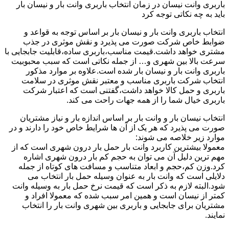
باربری وانت نیسان در زمان انتخاب باربری وانت بار و نیسان بار
باید به چه نکاتی توجه کرد
انتخاب باربری وانت بار و نیسان بار بر اساس توجه به قواعد و
ضوابط خاص شرکت صورت می پذیرد و نقش موثری در جذب
مشتری خواهد داشت.قیمت مناسب،باربری ساده،قابلیت جابجایی با
سرعت بالا بین شهری و… از جمله نکاتی است که سبب محبوبیت
باربری وانت بار و نیسان بار شده است.علاوه بر موارد مذکور
انتخاب شرکت باربری مناسب و معتبر نقش موثری در سلامت
باربری و حمل کالا خواهد داشت،گفتنی است که اعتبار شرکت
باربری خیال شما را از همه جهات راحت می کند.
انتخاب نیسان بار و وانت بار بر اساس اندازه بار و نیاز مشتریان
صورت می پذیرد که هر یک از آن ها شرایط خاص خود را دارند و در
موارد زیر خلاصه می شوند:
معمولا بیشترین کاربرد وانت بار حمل بار درون شهری است که از
مهم ترین دلیل آن می توان به حجم کم بار درون شهری اشاره
کرد.وزن کم،حجم و ابعاد متناسب و مسافت های کوتاه از جمله
دلایلی است که وانت بار به عنوان وسیله حمل بار انتخاب می
شود.البته لازم به ذکر است که قیمت نرخ حمل بار به وسیله وانت
کمتر از نیسان است و همین امر سبب شده که معمولا افراد و
مشتریان برای جابجایی و باربری بین شهری وانت بار را انتخاب
نمایند.