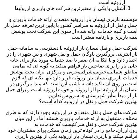
ارزوئیه است
آشنایی با یکی از معتبرترین شرکت های باربری ارزوئیه!
موسسه باربری نیسان بار ارزوئیه متصدی ارائه خدمات باربری و
حمل و نقل از ارزوئیه به سراسر کشور با پایین ترین تعرفه حمل بار
است و کلیه خدمات ارائه شده از سوی این شرکت تحت پوشش
بیمه باربری و بارنامه معتبر است.
شرکت حمل و نقل نیسان بار ارزوئیه با دسترسی به سامانه حمل
بار اینترنتی بزرگترین ناوگان حمل و نقل شهری و بین شهری را در
اختیار دارد و با اتکا به آن صفر تا صد خدمات مورد نیاز برای جابه
جایی بار را برای صاحبین بار فراهم میکند به گونه ای که تمامی
مناطق شمالی،جنوبی،شرقی،غربی و مرکزی ایران تحت پوشش
خدمات باربری نیسان بار ارزوئیه قرار دارد،تنها نکته ای که لازم
است بر روی آن تاکید داشته باشیم این است که مبدا بارگیری در
نیسان بار ارزوئیه تنها از ارزوئیه و حومه ارزوئیه است و برای حمل
بار از مبدا سایر شهرستان ها سرویس نداریم.
بهترین شرکت حمل و نقل در ارزوئیه کدام است؟
شرکت های حمل و نقل متعددی در ارزوئیه وجود دارند که به طرق
مختلف مشغول به ارائه خدمات باربری هستند اما در این میان
بهترین شرکت حمل و نقل،شرکتیست که خدمات به
روز،ارزان،جامع را در کوتاه ترین زمان ممکن برای مشتریان خود
فراهم میکند و باربری نیسان بار ارزوئیه یکی از بهترین باربری