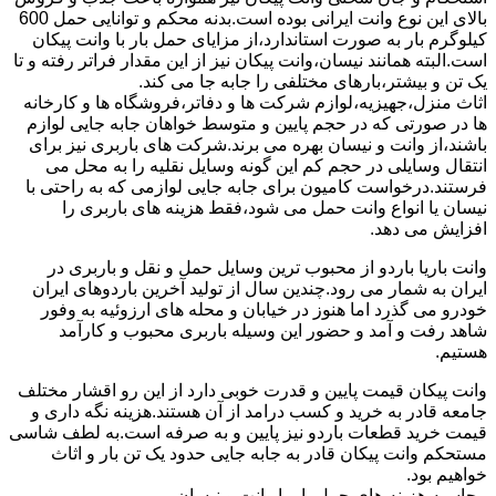
بالای این نوع وانت ایرانی بوده است.بدنه محکم و توانایی حمل 600
کیلوگرم بار به صورت استاندارد،از مزایای حمل بار با وانت پیکان
است.البته همانند نیسان،وانت پیکان نیز از این مقدار فراتر رفته و تا
یک تن و بیشتر،بارهای مختلفی را جابه جا می کند.
اثاث منزل،جهیزیه،لوازم شرکت ها و دفاتر،فروشگاه ها و کارخانه
ها در صورتی که در حجم پایین و متوسط خواهان جابه جایی لوازم
باشند،از وانت و نیسان بهره می برند.شرکت های باربری نیز برای
انتقال وسایلی در حجم کم این گونه وسایل نقلیه را به محل می
فرستند.درخواست کامیون برای جابه جایی لوازمی که به راحتی با
نیسان یا انواع وانت حمل می شود،فقط هزینه های باربری را
افزایش می دهد.
وانت باریا باردو از محبوب ترین وسایل حمل و نقل و باربری در
ایران به شمار می رود.چندین سال از تولید آخرین باردوهای ایران
خودرو می گذرد اما هنوز در خیابان و محله های ارزوئیه به وفور
شاهد رفت و آمد و حضور این وسیله باربری محبوب و کارآمد
هستیم.
وانت پیکان قیمت پایین و قدرت خوبی دارد از این رو اقشار مختلف
جامعه قادر به خرید و کسب درامد از آن هستند.هزینه نگه داری و
قیمت خرید قطعات باردو نیز پایین و به صرفه است.به لطف شاسی
مستحکم وانت پیکان قادر به جابه جایی حدود یک تن بار و اثاث
خواهیم بود.
محاسبه هزینه های حمل بار با وانت و نیسان