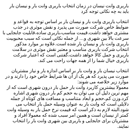
باربری وانت نیسان در زمان انتخاب باربری وانت بار و نیسان بار
باید به چه نکاتی توجه کرد
انتخاب باربری وانت بار و نیسان بار بر اساس توجه به قواعد و
ضوابط خاص شرکت صورت می پذیرد و نقش موثری در جذب
مشتری خواهد داشت.قیمت مناسب،باربری ساده،قابلیت جابجایی با
سرعت بالا بین شهری و… از جمله نکاتی است که سبب محبوبیت
باربری وانت بار و نیسان بار شده است.علاوه بر موارد مذکور
انتخاب شرکت باربری مناسب و معتبر نقش موثری در سلامت
باربری و حمل کالا خواهد داشت،گفتنی است که اعتبار شرکت
باربری خیال شما را از همه جهات راحت می کند.
انتخاب نیسان بار و وانت بار بر اساس اندازه بار و نیاز مشتریان
صورت می پذیرد که هر یک از آن ها شرایط خاص خود را دارند و در
موارد زیر خلاصه می شوند:
معمولا بیشترین کاربرد وانت بار حمل بار درون شهری است که از
مهم ترین دلیل آن می توان به حجم کم بار درون شهری اشاره
کرد.وزن کم،حجم و ابعاد متناسب و مسافت های کوتاه از جمله
دلایلی است که وانت بار به عنوان وسیله حمل بار انتخاب می
شود.البته لازم به ذکر است که قیمت نرخ حمل بار به وسیله وانت
کمتر از نیسان است و همین امر سبب شده که معمولا افراد و
مشتریان برای جابجایی و باربری بین شهری وانت بار را انتخاب
نمایند.