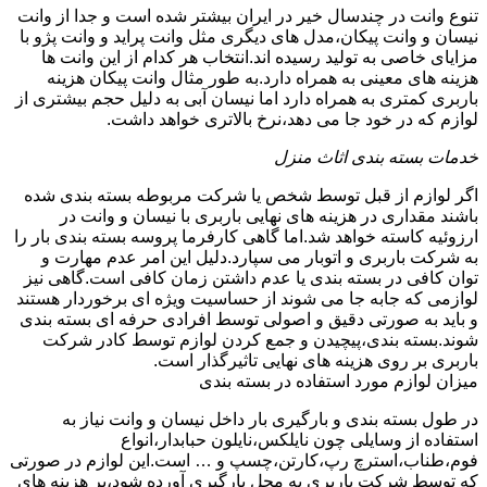
تنوع وانت در چندسال خیر در ایران بیشتر شده است و جدا از وانت
نیسان و وانت پیکان،مدل های دیگری مثل وانت پراید و وانت پژو با
مزایای خاصی به تولید رسیده اند.انتخاب هر کدام از این وانت ها
هزینه های معینی به همراه دارد.به طور مثال وانت پیکان هزینه
باربری کمتری به همراه دارد اما نیسان آبی به دلیل حجم بیشتری از
لوازم که در خود جا می دهد،نرخ بالاتری خواهد داشت.
خدمات بسته بندی اثاث منزل
اگر لوازم از قبل توسط شخص یا شرکت مربوطه بسته بندی شده
باشند مقداری در هزینه های نهایی باربری با نیسان و وانت در
ارزوئیه کاسته خواهد شد.اما گاهی کارفرما پروسه بسته بندی بار را
به شرکت باربری و اتوبار می سپارد.دلیل این امر عدم مهارت و
توان کافی در بسته بندی یا عدم داشتن زمان کافی است.گاهی نیز
لوازمی که جابه جا می شوند از حساسیت ویژه ای برخوردار هستند
و باید به صورتی دقیق و اصولی توسط افرادی حرفه ای بسته بندی
شوند.بسته بندی،پیچیدن و جمع کردن لوازم توسط کادر شرکت
باربری بر روی هزینه های نهایی تاثیرگذار است.
میزان لوازم مورد استفاده در بسته بندی
در طول بسته بندی و بارگیری بار داخل نیسان و وانت نیاز به
استفاده از وسایلی چون نایلکس،نایلون حبابدار،انواع
فوم،طناب،استرچ رپ،کارتن،چسپ و … است.این لوازم در صورتی
که توسط شرکت باربری به محل بارگیری آورده شود،بر هزینه های