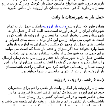
باربری درون شهری،انواع ماشین حمل بار کوچک و بزرگ،وانت بار و
نیسان بار دارید: کافی است با نیسان بار ارزوئیه بار تماس بگیرید.
حمل بار به شهرستان با وانت
همان طور که اشاره شد
وانت بار ارزوئیه
،امکان حمل بار به تمام
شهرهای ایران را فراهم آورده است.صد البته که کار حمل بار به
شهرستان بسیار دشوار است اما نیسان بار ارزوئیه بار ثابت کرده
است به خوبی می تواند از پس این کار برآید.با بسته بندی اصولی و
ماشین های حمل بار مجهز کوچکترین خسارتی به لوازم و بارهای
شما وارد نخواهد شد.اگر میزان و حجم بار شما کم است می توانید
برای حمل بار به شهرستان از وانت استفاده نمایید.برای انتخاب
ماشین حمل بار به شهرستان باید حجم و وزن بار،مدت زمان ارسال
را درنظر بگیرید و بهترین گزینه را انتخاب نمایید.مشاوران ما در این
زمینه شما را راهنمایی خواهند کرد پس خیالتان راحت باشد.نیسان
بار ارزوئیه بار از بتدا تا انتهای جابجایی با شما خواهد بود.
وانت بار تلفنی و ارزان در ارزوئیه
نیسان بار ارزوئیه بار امکان وانت بار تلفنی را هم برای مشتریان
خود فراهم آورده است.با یک تماس کافی است تا نیروهای ما در
محل حاضر شوند و در امر اسباب کشی یاری رسان شما
باشند.وانت بار تلفنی در تمام مناطق ارزوئیه دارای شعبه می باشد و
تمام خدمات باربری و حمل بار را با بهترین کیفیت به شما ارائه می