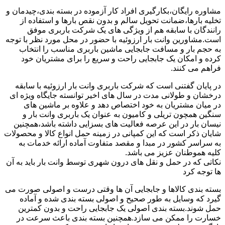
مشاوره رایگان،بکارگیری افراد کار آزموده در بسته بندی،چیدمان و
تخلیه بارها،ضمانت تحویل سالم و بدون نقص بارها و استفاده از
رانندگان با سابقه هم از ویژگی های یک شرکت باربری موفق
است.مشاورین وانت بار ارزوئیه با حضور در محل مورد نظر با توجه
به حجم بار و مسافت جابجایی ماشین باربری مناسب را انتخاب
کرده و امکان یک جابجایی راحت و سریع را برای مشتریان خود
فراهم می کنند.
در پایان گفتنی است که شرکت باربری وانت بار ارزوئیه با سابقه
درخشان و طولانی مدت در سال های اخیر توانسته جایگاه ویژه ای
در میان مشتریان به خود اختصاص دهد و علاوه بر ماشین های
سنگین همچون تریلی و کامیون به عنوان یک باربری وانت بار و
نیسان بار در این عرصه فعالیت های بسزایی داشته باشد،همچنین
شایان ذکر است که این کمپانی در زمینه حمل انواع کالا و محصولات
به سراسر کشور در مبدا و مقصد متفاوت آماده ارائه خدمات به
کلیه هموطنان عزیز می باشد.
نکاتی که در حمل و نقل های درون شهری توسط وانت بار باید به آن
ها توجه کرد
بسته بندی کالاها و جابجایی آن ها وقتی درست و اصولی صورت می
گیرد که وسایل به طور صحیح و اصولی بسته بندی شده و آماده
حمل شوند.بسته بندی اصولی یک جابجایی راحت و بدون کمترین
خسارت را ممکن می سازد.همچنین بسته بندی باعث سرعت در