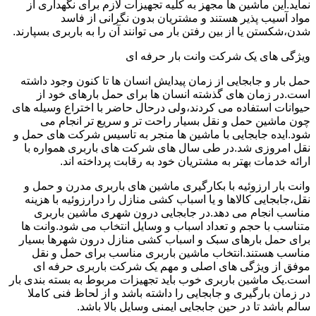
نماید.این ماشین ها مجهز به کلیه تجهیزات لازم برای نگهداری از
مواد آسیب پذیر هستند و مشتریان بدون نگرانی از فاسد
شدن،شکستن یا از بین رفتن بار می توانند آن را به باربری بسپارند.
ویژگی های یک شرکت وانت بار حرفه ای
حمل بار و جابجایی از زمان پیدایش انسان ها تا کنون وجود داشته
است.در زمان های گذشته انسان ها برای حمل بارهای خود از
حیوانات استفاده می کردند،ولی درحال حاضر با اختراع وسیله های
چون ماشین حمل و نقل بسیار راحت تر و سریع تر انجام می
شود.ایده جابجایی با ماشین ها منجر به تاسیس شرکت های حمل و
نقل امروزی شد.در طی سال های شرکت های باربری همواره با
ارائه خدمات بهتر به مشتریان خود به رقابت پرداخته اند.
وانت بار ارزوئیه با بکارگیری ماشین های باربری مدرن و حمل و
نقل،جابجایی کالاها و یا اسباب کشی منازل را درارزوئیه با هزینه
مناسب انجام می دهد.در جابجایی درون شهری ماشین باربری
متناسب با حجم و تعداد اسباب و وسایل انتخاب می شود.وانت ها
برای حمل بارهای سبک و اسباب کشی منازل درون شهرها بسیار
مناسب هستند.انتخاب ماشین باربری مناسب برای حمل و نقل
موفق از ویژگی های اصلی و مهم یک شرکت باربری حرفه ای
است.یک ماشین باربری خوب باید تجهیزات مربوط به بسته بندی بار
در زمان بارگیری و جابجایی را داشته باشد و از لحاظ فنی کاملا
سالم باشد تا در حین جابجایی ایمنی وسایل بالا باشد.