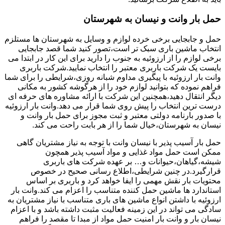
حمل بار وانت و نیسان به شهرستان
حمل و جابجایی برخی خرده لوازم و وسایل به شهرستان ها مستلزم
انتخاب ماشین باری سبک تر است،تصور کنید شما قصد جابجایی
برخی لوازم را از ارزوئیه به جنوب را دارید برای این کار در ابتدا می
بایست یک شرکت باربری معتبر را انتخاب نمایید.شرکت باربری
وانت بار ارزوئیه با پیگیری مداوم شبانه روزی،شرایطی را برای شما
فراهم نموده که بتوانید لوازم خود را از هرگوشه کشور به مکانی
دیگر انتقال دهید،همچنین این شرکت با ارائه مشاوره های حرفه ای
درست ترین انتخاب را پیش روی شما قرار می دهد.وانت بار ارزوئیه
با صدور بارنامه دولتی معتبر و ثبت مجوز برای حمل بار وانت و
نیسان به شهرستان،خیال شما را از هر بابت راحت می کند.
حمل بار آسیب پذیر با نیسان وانت با توجه به نیاز مشتریان گاهی
ممکن است حمل مواد غذایی و مواد آسیب پذیر همچون
شیشه،گیاهان،حیوانات و… بر عهده شرکت های باربری
قرارگیرد.در چنین شرایطی،اطلاع رسانی صحیح در خصوص
محتویات بار نقش مهمی را ایفا خواهد کرد و باربری بر اساس
استاندارد ها ماشین حمل کننده متناسب را اعزام می کند.وانت بار
ارزوئیه با داشتن انواع ماشین های باری متناسب با نیاز مشتریان به
سادگی می تواند در این زمینه فعالیت مثبت داشته باشد و با اعزام
نیسان بار و وانت بار امنیت حمل مواد از مبدا تا مقصد را فراهم