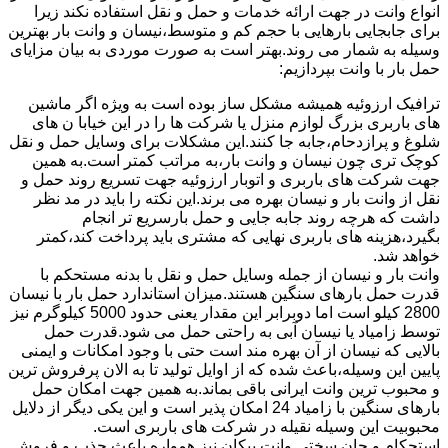
انواع وانت در جهت ارائه خدمات و حمل و نقل استفاده نکند زیرا
برای جابجایی بارهایی با حجم کم و متوسط،نیسان و وانت بار بهترین
وسیله به شمار می روند.بهتر است به صورت موردی به بیان مزایای
حمل بار با وانت بپردازیم:
ترافیک ارزوئیه همیشه مشکل ساز بوده است به ویژه اگر ماشین
های باربری بزرگ لوازم منزل یا شرکت ها را در این خیابا ن های
شلوغ و پرازدحام،جابه جا کنند.این مشکلات برای وسایل حمل و نقل
کوچک تری چون نیسان و وانت بار،به مراتب کمتر است.به همین
جهت شرکت های باربری و اتوبار ارزوئیه جهت تسریع روند حمل و
نقل از وانت بار و نیسان بهره می برند.این نکته را باید در مد نظر
داشت که هرچه روند جابه جایی و حمل بارسریع تر انجام
بگیرد،هزینه های باربری نهایی که مشتری باید پرداخت کند،کمتر
خواهد شد.
وانت بار و نیسان از جمله وسایل حمل و نقل با بدنه مستحکم با
قدرت حمل بارهای سنگین هستند.میزان استاندارد حمل بار با نیسان
2800 کیلو است اما دوبرابر این مقدار یعنی حدود 5000 کیلوگرم نیز
توسط زامیاد یا نیسان آبی به راحتی حمل می شود.قدرت حمل
بالایی که نیسان از آن بهره مند است حتی با وجود امکانات و ایمنی
پایین این وسیله،باعث شده که از اوایل تولید تا به الان پرفروش ترین
و محبوب ترین وانت ایرانی باقی بماند.به همین جهت امکان حمل
بارهای سنگین با زامیاد 24 امکان پذیر است و این یکی دیگر از دلایل
محبوبیت این وسیله نقیله در شرکت های باربری است.
استحکام و جان سختی وانت پیکان نیز همواره باعث جذب و فروش