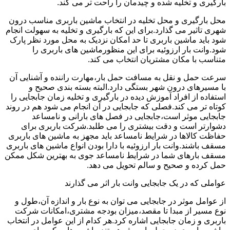
بارگیری و تخلیه شده و چیدمان را راحت تر می کند.
محل بارگیری و محل تخلیه در انتخاب ماشین باربری مناسب درون
شهری تاثیر می گذارد.برای این که بارگیری و تخلیه به سهولت انجام
شود باید ماشین باربری تا حد امکان نزدیک به محل مورد نظر پارک
شود.وانت بار ارزوئیه برای این منظورماشین های باربری را
متناسب با مکان مشتریان انتخاب می کند.
سرعت حمل و نقل به مسافت حمل بار،مهارت راننده و آشنایی آن
با مسیرهای درون شهر بستگی دارد.البته بسته بندی صحیح و
استفاده از افراد آموزش دیده در بارگیری و تخلیه زمان جابجایی را
کوتاه تر می کند.فصلی که جابجایی در آن انجام می شود هم در روند
جابجایی موثر است،جابجایی در فصل های بارانی و نامساعد
دشوارتر است و دقت بیشتری را می طلبد.شرکت باربری برای
حفاظت کالاها در شرایط نامساعد باید مجهز به ماشین های باربری
مسقف باشند.وانت بار ارزوئیه با دارا بودن انواع ماشین های باربری
مسقف بارهای شما در شرایط نامساعد جوی به بهترین شکل ممکن
حمل کرده و صحیح و سالم تحویل می دهد.
عواملی که در یک جابجایی وانت بار اثر می گذارند
از عوامل موثر در جابجایی می توان به نوع بار و اندازه آن،طول و
نوع مسیر از مبدا تا مقصد،میزان بودجه مشتری،امکانات شرکت
باربری و زمان جابجایی اشاره کرد.هر کدام از این عوامل در انتخاب