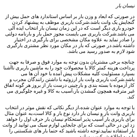
نیسان بار
در صورتی که ابعاد و وزن بار بر اساس استاندارد های حمل بیش از
گنجایش یک وانت باشد،شرکت باربری موظف به پیشنهاد کردن
خودرو باری دیگر است که در این زمان نیسان بار انتخاب ایده آلی
می باشد.شرکت باربری می بایست مجوز حمل بار و بارنامه دولتی
را صادر نماید به علاوه مکان مشخصی برای بارگیری در اختیار
داشته باشد.در صورتی که بار در مکان مورد نظر مشتری بارگیری
شود لازم به صدور رسید می باشد.
چنانچه برخی مشتریان بدون توجه به موارد فوق و صرفا به جهت
پرداخت هزینه کمتر کالا یا محصولات خود را به ماشین باربری ناآشنا
بسپارد مسئولیت کلیه مشکلات پیش آمده با خود آن ها می
باشد.شرکت باربری وانت بار ارزوئیه با داشتن رانندگان مجرب و
کار آزموده با بسته بندی و بارچینی درست بار از بروز هر گونه اتفاق
غیر مترقبه همچون گمشدن بار،آسیب به کالا و غیره جلوگیری می
کند.
با توجه به موارد عنوان شده،از دیگر نکاتی که نقش موثر در انتخاب
باربری وانت بار و نیسان بار دارد نوع بار و کالا است،به عنوان مثال
برای باربری بار آسیب پذیر استحکام نیسان بار حرف اول را خواهد
زد این در حالی است که برای جابجایی لوازم سبک می توانید از وانت
بار استفاده نمایید.توجه داشته باشید که حتما بار های شکستنی را
باید به اطلاع شرکت برسانید.