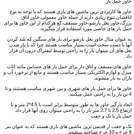
خاور حمل بار
خاور ها کاربردی ترین ماشین های باری هستند که با توجه به نوع
اتاقشان تنوع زیادی دارند از جمله خاور معمولی،خاور اتاق
بزرگ،خاور بغل بازشو،خاور مسقف کع هرکدام از این خاور ها برای
حمل بار های خاصی مورد استفاده قرار میگیرند.
به عنوان مثال خاور بغل بازشو برای بار های سنگین که بلند کردن
آنها با دست سخت است،بسیار مناسب هستند چرا که با باز شدن
بغل های آن میتوان بار را به راحتی توسط لیفتراک درون آن قرار
داد.
خاور های مسقف و اتاق دار برای حمل بار های حساس مانند اثاث
منزل و لوازم الکتریکی بسیار مناسب هستند و مانع از برخورد آب و
باران به بار میشوند.
خاور ها برای حمل بار های شهری و بین شهری مناسب هستنند و تا
4 تن بار را به راحتی حمل میکنند.
ابعاد بارگیر خاور ها به طور متوسط برابر است با 4.5*2 متر و تا
ارتفاع 2.5 تا 2.7 متر بار را به راحتی میتوان روی آنها قرار داد.
حمل بار با تک و جفت
تک و جفت از قدیمی ترین ماشین های باری هستند که به عنوان بنز
6 چرخ و 10 چرخ شناخته میشوند.