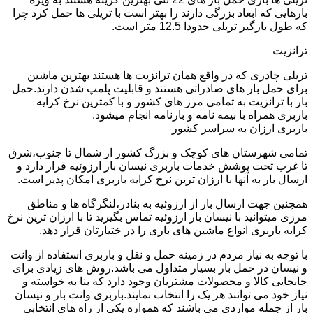
بارهایی که ابعاد بزرگی دارند را بهتر است با تریلی ها حمل کرد چرا
که طول بارگیر تریلی حدودا 12.5 متر است.
ترانزیت
تریلی چادری که در واقع همان ترانزیت ها هستند بهترین ماشین
برای حمل بار های صادراتی هستند و قابلیت پلمپ شدن دارند.حمل
بار با ترانزیت به تمامی مرز های کشور و با کمترین نرخ کرایه
باربری همراه با بیمه نامه و بارنامه انجام میشود.
باربری ارزان به سراسر کشور
تمامی شهرستان های کوچک و بزرگ کشور از شمال تا جنوب،شرق
تا غرب تحت پوشش خدمات باربری نیسان بار ارزوئیه قرار دارد و
ارسال بار به آنها با ارزان ترین نرخ کرایه باربری امکان پذیر است.
همچنین جهت ارسال بار از ارزوئیه به بنادر،لنگرگاه ها و مناطق
مرزی میتوانید با نیسان بار ارزوئیه تماس بگیرید تا با ارزان ترین نرخ
کرایه باربری انواع ماشین های باری را در ختیارتان قرار دهد.
با توجه به نیاز مردم در زمینه حمل و نقل و باربری استفاده از وانت
و نیسان در حمل بار بسیار متداول می باشد.روش های زیادی برای
جابجایی کالا و محصولات مشتریان وجود دارد که بنا به خواسته و
نیاز خود می توانند هر یک را انتخاب نمایند.باربری وانت بار و نیسان
بار از جمله مواردی می باشند که همواره یکی از راه های انتخابی