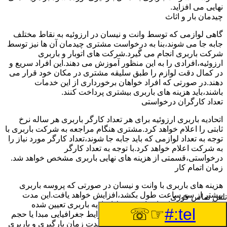
نهایی می افزاید.
چیدمان بار و اثاث
گاهی لوازمی که توسط وانت و نیسان در ارزوئیه به نقاط مختلف
جابه جا می شوند،بنا به درخواست مشتری چیدمان آن ها نیز توسط
شرکت باربری انجام می گیرد.شرکت های اتوبار و باربری
ارزوئیه،افرادی را به این منظور آموزش می دهند.این افراد سریع و
در کمال دقت لوازم را طبق سلیقه مشتری در مکان خود قرار می
دهند.در صورتی که افراد خواهان برخورداری از این خدمات
باشند،باید هزینه های باربری بیشتری پرداخت کنند.
تعداد کارگران درخواستی
اتحادیه باربری ارزوئیه برای هر تعداد کارگر باربری هر ساله نرخ
ثابتی را اعلام خواهد کرد.مشتری هنگام مراجعه به شرکت باربری با
توجه به تعداد لوازمی که باید جابه جا شوند،تعداد کارگر مورد نیاز را
به شرکت اعلام خواهد کرد.با توجه به تعداد کارگر
درخواستی،قسمتی از هزینه های نهایی باربری مشخص خواهد شد.
زمان اتمام کار
هزینه های باربری با وانت و نیسان در صورتی که پروسه باربری
بیشتر از سه ساعت طول بکشد،افزایش خواهد یافت.این مدت
تلفن تماس فوری
زمان به صورت استادندارد توسط اتحادیه باربری تعیین شده
☞☏
tel:#
است.عواملی مثل آب وهوا،ترافیک،شرایط جغرافیایی مبدا یا حجم
زیاد لوازم ممکن است باعث افزایش مدت زمان بارگیری و باربری