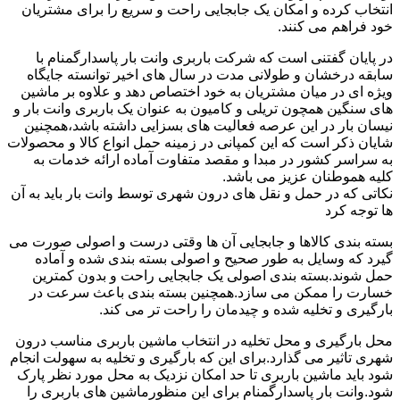
انتخاب کرده و امکان یک جابجایی راحت و سریع را برای مشتریان
خود فراهم می کنند.
در پایان گفتنی است که شرکت باربری وانت بار پاسدارگمنام با
سابقه درخشان و طولانی مدت در سال های اخیر توانسته جایگاه
ویژه ای در میان مشتریان به خود اختصاص دهد و علاوه بر ماشین
های سنگین همچون تریلی و کامیون به عنوان یک باربری وانت بار و
نیسان بار در این عرصه فعالیت های بسزایی داشته باشد،همچنین
شایان ذکر است که این کمپانی در زمینه حمل انواع کالا و محصولات
به سراسر کشور در مبدا و مقصد متفاوت آماده ارائه خدمات به
کلیه هموطنان عزیز می باشد.
نکاتی که در حمل و نقل های درون شهری توسط وانت بار باید به آن
ها توجه کرد
بسته بندی کالاها و جابجایی آن ها وقتی درست و اصولی صورت می
گیرد که وسایل به طور صحیح و اصولی بسته بندی شده و آماده
حمل شوند.بسته بندی اصولی یک جابجایی راحت و بدون کمترین
خسارت را ممکن می سازد.همچنین بسته بندی باعث سرعت در
بارگیری و تخلیه شده و چیدمان را راحت تر می کند.
محل بارگیری و محل تخلیه در انتخاب ماشین باربری مناسب درون
شهری تاثیر می گذارد.برای این که بارگیری و تخلیه به سهولت انجام
شود باید ماشین باربری تا حد امکان نزدیک به محل مورد نظر پارک
شود.وانت بار پاسدارگمنام برای این منظورماشین های باربری را