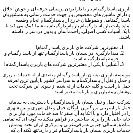
باربری پاسدارگمنام بار با دارا بودن پرسنلی حرفه ای و خوش اخلاق
و دارای ماشین های مخصوص بار جهت خدمت رسانی به همشهریان
پاسدارگمنامی و هموطنان خارج از پاسدارگمنام انجام وظیفه
نماید.وانت بار پاسدارگمنام بار پاسدارگمنام به شما کمک می کند تا
با یک اسباب کشی اصولی،راحت،آسان و بدون دردسر را داشته
باشید.
معتبرترین شرکت های باربری پاسدارگمنام!
مبدا بارگیری در نیسان بار پاسدارگمنام تنها از پاسدارگمنام و
حومه پاسدارگمنام است
آشنایی با یکی از معتبرترین شرکت های باربری پاسدارگمنام!
موسسه باربری نیسان بار پاسدارگمنام متصدی ارائه خدمات باربری
و حمل و نقل از پاسدارگمنام به سراسر کشور با پایین ترین تعرفه
حمل بار است و کلیه خدمات ارائه شده از سوی این شرکت تحت
پوشش بیمه باربری و بارنامه معتبر است.
شرکت حمل و نقل نیسان بار پاسدارگمنام با دسترسی به سامانه
حمل بار اینترنتی بزرگترین ناوگان حمل و نقل شهری و بین شهری
را در اختیار دارد و با اتکا به آن صفر تا صد خدمات مورد نیاز برای
جابه جایی بار را برای صاحبین بار فراهم میکند به گونه ای که تمامی
مناطق شمالی،جنوبی،شرقی،غربی و مرکزی ایران تحت پوشش
خدمات باربری نیسان بار پاسدارگمنام قرار دارد،تنها نکته ای که