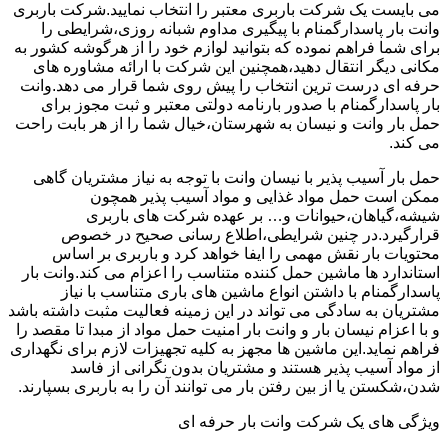
می بایست یک شرکت باربری معتبر را انتخاب نمایید.شرکت باربری
وانت بار پاسدارگمنام با پیگیری مداوم شبانه روزی،شرایطی را
برای شما فراهم نموده که بتوانید لوازم خود را از هرگوشه کشور به
مکانی دیگر انتقال دهید،همچنین این شرکت با ارائه مشاوره های
حرفه ای درست ترین انتخاب را پیش روی شما قرار می دهد.وانت
بار پاسدارگمنام با صدور بارنامه دولتی معتبر و ثبت مجوز برای
حمل بار وانت و نیسان به شهرستان،خیال شما را از هر بابت راحت
می کند.
حمل بار آسیب پذیر با نیسان وانت با توجه به نیاز مشتریان گاهی
ممکن است حمل مواد غذایی و مواد آسیب پذیر همچون
شیشه،گیاهان،حیوانات و… بر عهده شرکت های باربری
قرارگیرد.در چنین شرایطی،اطلاع رسانی صحیح در خصوص
محتویات بار نقش مهمی را ایفا خواهد کرد و باربری بر اساس
استاندارد ها ماشین حمل کننده متناسب را اعزام می کند.وانت بار
پاسدارگمنام با داشتن انواع ماشین های باری متناسب با نیاز
مشتریان به سادگی می تواند در این زمینه فعالیت مثبت داشته باشد
و با اعزام نیسان بار و وانت بار امنیت حمل مواد از مبدا تا مقصد را
فراهم نماید.این ماشین ها مجهز به کلیه تجهیزات لازم برای نگهداری
از مواد آسیب پذیر هستند و مشتریان بدون نگرانی از فاسد
شدن،شکستن یا از بین رفتن بار می توانند آن را به باربری بسپارند.
ویژگی های یک شرکت وانت بار حرفه ای