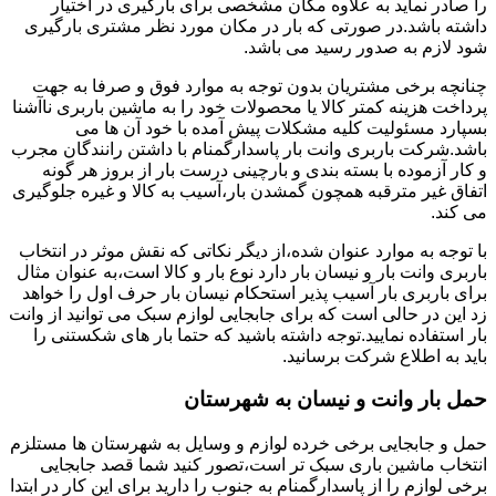
را صادر نماید به علاوه مکان مشخصی برای بارگیری در اختیار
داشته باشد.در صورتی که بار در مکان مورد نظر مشتری بارگیری
شود لازم به صدور رسید می باشد.
چنانچه برخی مشتریان بدون توجه به موارد فوق و صرفا به جهت
پرداخت هزینه کمتر کالا یا محصولات خود را به ماشین باربری ناآشنا
بسپارد مسئولیت کلیه مشکلات پیش آمده با خود آن ها می
باشد.شرکت باربری وانت بار پاسدارگمنام با داشتن رانندگان مجرب
و کار آزموده با بسته بندی و بارچینی درست بار از بروز هر گونه
اتفاق غیر مترقبه همچون گمشدن بار،آسیب به کالا و غیره جلوگیری
می کند.
با توجه به موارد عنوان شده،از دیگر نکاتی که نقش موثر در انتخاب
باربری وانت بار و نیسان بار دارد نوع بار و کالا است،به عنوان مثال
برای باربری بار آسیب پذیر استحکام نیسان بار حرف اول را خواهد
زد این در حالی است که برای جابجایی لوازم سبک می توانید از وانت
بار استفاده نمایید.توجه داشته باشید که حتما بار های شکستنی را
باید به اطلاع شرکت برسانید.
حمل بار وانت و نیسان به شهرستان
حمل و جابجایی برخی خرده لوازم و وسایل به شهرستان ها مستلزم
انتخاب ماشین باری سبک تر است،تصور کنید شما قصد جابجایی
برخی لوازم را از پاسدارگمنام به جنوب را دارید برای این کار در ابتدا