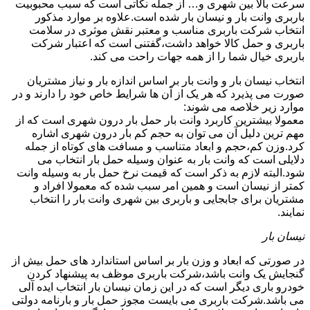
سرعت بالا بین شهری و… از جمله نکاتی است که سبب محبوبیت
باربری وانت بار و نیسان بار شده است.علاوه بر موارد مذکور
انتخاب شرکت باربری مناسب و معتبر نقش موثری در سلامت
باربری و حمل کالا خواهد داشت،گفتنی است که اعتبار شرکت
باربری خیال شما را از همه جهات راحت می کند.
انتخاب نیسان بار و وانت بار بر اساس اندازه بار و نیاز مشتریان
صورت می پذیرد که هر یک از آن ها شرایط خاص خود را دارند و در
موارد زیر خلاصه می شوند:
معمولا بیشترین کاربرد وانت بار حمل بار درون شهری است که از
مهم ترین دلیل آن می توان به حجم کم بار درون شهری اشاره
کرد.وزن کم،حجم و ابعاد متناسب و مسافت های کوتاه از جمله
دلایلی است که وانت بار به عنوان وسیله حمل بار انتخاب می
شود.البته لازم به ذکر است که قیمت نرخ حمل بار به وسیله وانت
کمتر از نیسان است و همین امر سبب شده که معمولا افراد و
مشتریان برای جابجایی و باربری بین شهری وانت بار را انتخاب
نمایند.
نیسان بار
در صورتی که ابعاد و وزن بار بر اساس استاندارد های حمل بیش از
گنجایش یک وانت باشد،شرکت باربری موظف به پیشنهاد کردن
خودرو باری دیگر است که در این زمان نیسان بار انتخاب ایده آلی
می باشد.شرکت باربری می بایست مجوز حمل بار و بارنامه دولتی