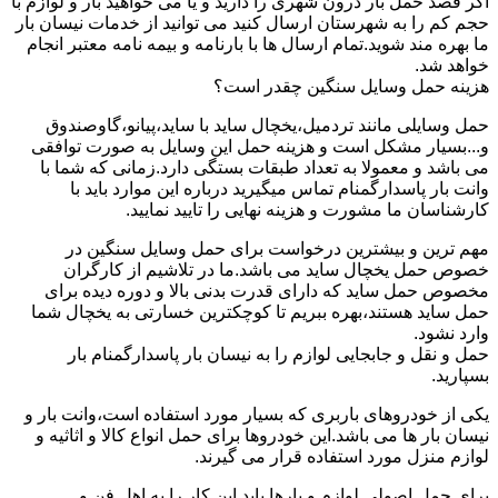
اگر قصد حمل بار درون شهری را دارید و یا می خواهید بار و لوازم با
حجم کم را به شهرستان ارسال کنید می توانید از خدمات نیسان بار
ما بهره مند شوید.تمام ارسال ها با بارنامه و بیمه نامه معتبر انجام
خواهد شد.
هزینه حمل وسایل سنگین چقدر است؟
حمل وسایلی مانند تردمیل،یخچال ساید با ساید،پیانو،گاوصندوق
و...بسیار مشکل است و هزینه حمل این وسایل به صورت توافقی
می باشد و معمولا به تعداد طبقات بستگی دارد.زمانی که شما با
وانت بار پاسدارگمنام تماس میگیرید درباره این موارد باید با
کارشناسان ما مشورت و هزینه نهایی را تایید نمایید.
مهم ترین و بیشترین درخواست برای حمل وسایل سنگین در
خصوص حمل یخچال ساید می باشد.ما در تلاشیم از کارگران
مخصوص حمل ساید که دارای قدرت بدنی بالا و دوره دیده برای
حمل ساید هستند،بهره ببریم تا کوچکترین خسارتی به یخچال شما
وارد نشود.
حمل و نقل و جابجایی لوازم را به نیسان بار پاسدارگمنام بار
بسپارید.
یکی از خودروهای باربری که بسیار مورد استفاده است،وانت بار و
نیسان بار ها می باشد.این خودروها برای حمل انواع کالا و اثاثیه و
لوازم منزل مورد استفاده قرار می گیرند.
برای حمل اصولی لوازم و بارها باید این کار را به اهل فن و