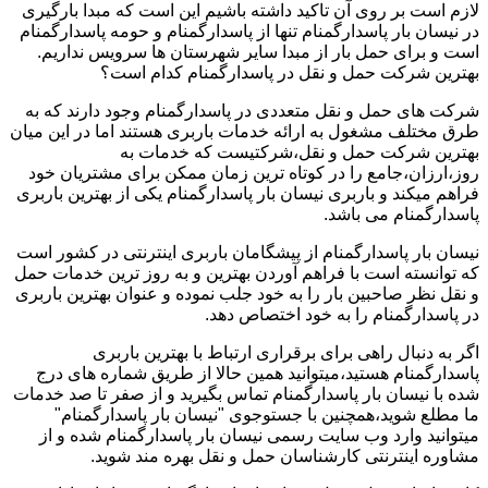
لازم است بر روی آن تاکید داشته باشیم این است که مبدا بارگیری
در نیسان بار پاسدارگمنام تنها از پاسدارگمنام و حومه پاسدارگمنام
است و برای حمل بار از مبدا سایر شهرستان ها سرویس نداریم.
بهترین شرکت حمل و نقل در پاسدارگمنام کدام است؟
شرکت های حمل و نقل متعددی در پاسدارگمنام وجود دارند که به
طرق مختلف مشغول به ارائه خدمات باربری هستند اما در این میان
بهترین شرکت حمل و نقل،شرکتیست که خدمات به
روز،ارزان،جامع را در کوتاه ترین زمان ممکن برای مشتریان خود
فراهم میکند و باربری نیسان بار پاسدارگمنام یکی از بهترین باربری
پاسدارگمنام می باشد.
نیسان بار پاسدارگمنام از پیشگامان باربری اینترنتی در کشور است
که توانسته است با فراهم آوردن بهترین و به روز ترین خدمات حمل
و نقل نظر صاحبین بار را به خود جلب نموده و عنوان بهترین باربری
در پاسدارگمنام را به خود اختصاص دهد.
اگر به دنبال راهی برای برقراری ارتباط با بهترین باربری
پاسدارگمنام هستید،میتوانید همین حالا از طریق شماره های درج
شده با نیسان بار پاسدارگمنام تماس بگیرید و از صفر تا صد خدمات
ما مطلع شوید،همچنین با جستوجوی "نیسان بار پاسدارگمنام"
میتوانید وارد وب سایت رسمی نیسان بار پاسدارگمنام شده و از
مشاوره اینترنتی کارشناسان حمل و نقل بهره مند شوید.