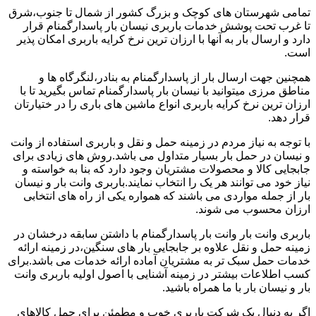
تمامی شهرستان های کوچک و بزرگ کشور از شمال تا جنوب،شرق
تا غرب تحت پوشش خدمات باربری نیسان بار پاسدارگمنام قرار
دارد و ارسال بار به آنها با ارزان ترین نرخ کرایه باربری امکان پذیر
است.
همچنین جهت ارسال بار از پاسدارگمنام به بنادر،لنگرگاه ها و
مناطق مرزی میتوانید با نیسان بار پاسدارگمنام تماس بگیرید تا با
ارزان ترین نرخ کرایه باربری انواع ماشین های باری را در ختیارتان
قرار دهد.
با توجه به نیاز مردم در زمینه حمل و نقل و باربری استفاده از وانت
و نیسان در حمل بار بسیار متداول می باشد.روش های زیادی برای
جابجایی کالا و محصولات مشتریان وجود دارد که بنا به خواسته و
نیاز خود می توانند هر یک را انتخاب نمایند.باربری وانت بار و نیسان
بار از جمله مواردی می باشند که همواره یکی از راه های انتخابی
ارزان محسوب می شوند.
باربری وانت بار وانت بار پاسدارگمنام با داشتن سابقه درخشان در
زمینه حمل و نقل علاوه بر جابجایی بار های سنگین،در زمینه ارائه
خدمات حمل سبک تر به مشتریان آماده ارائه خدمات می باشد.برای
کسب اطلاعات بیشتر در زمینه آشنایی با اصول اولیه باربری وانت
بار و نیسان بار با ما همراه باشید.
اگر به دنبال یک شرکت باربری خوب و مطمئن برای حمل کالاهای