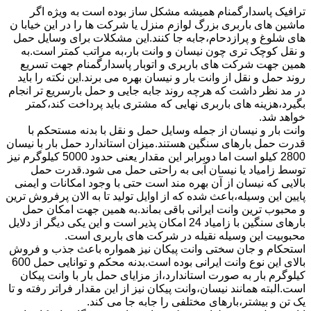
ترافیک پاسدارگمنام همیشه مشکل ساز بوده است به ویژه اگر
ماشین های باربری بزرگ لوازم منزل یا شرکت ها را در این خیابا ن
های شلوغ و پرازدحام،جابه جا کنند.این مشکلات برای وسایل حمل
و نقل کوچک تری چون نیسان و وانت بار،به مراتب کمتر است.به
همین جهت شرکت های باربری و اتوبار پاسدارگمنام جهت تسریع
روند حمل و نقل از وانت بار و نیسان بهره می برند.این نکته را باید
در مد نظر داشت که هرچه روند جابه جایی و حمل بارسریع تر انجام
بگیرد،هزینه های باربری نهایی که مشتری باید پرداخت کند،کمتر
خواهد شد.
وانت بار و نیسان از جمله وسایل حمل و نقل با بدنه مستحکم با
قدرت حمل بارهای سنگین هستند.میزان استاندارد حمل بار با نیسان
2800 کیلو است اما دوبرابر این مقدار یعنی حدود 5000 کیلوگرم نیز
توسط زامیاد یا نیسان آبی به راحتی حمل می شود.قدرت حمل
بالایی که نیسان از آن بهره مند است حتی با وجود امکانات و ایمنی
پایین این وسیله،باعث شده که از اوایل تولید تا به الان پرفروش ترین
و محبوب ترین وانت ایرانی باقی بماند.به همین جهت امکان حمل
بارهای سنگین با زامیاد 24 امکان پذیر است و این یکی دیگر از دلایل
محبوبیت این وسیله نقیله در شرکت های باربری است.
استحکام و جان سختی وانت پیکان نیز همواره باعث جذب و فروش
بالای این نوع وانت ایرانی بوده است.بدنه محکم و توانایی حمل 600
کیلوگرم بار به صورت استاندارد،از مزایای حمل بار با وانت پیکان
است.البته همانند نیسان،وانت پیکان نیز از این مقدار فراتر رفته و تا
یک تن و بیشتر،بارهای مختلفی را جابه جا می کند.