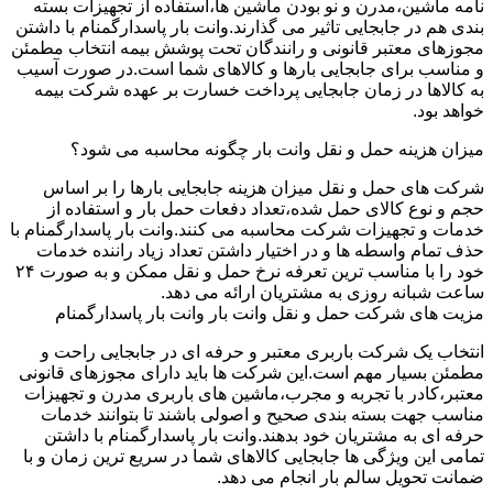
نامه ماشین،مدرن و نو بودن ماشین ها،استفاده از تجهیزات بسته
بندی هم در جابجایی تاثیر می گذارند.وانت بار پاسدارگمنام با داشتن
مجوزهای معتبر قانونی و رانندگان تحت پوشش بیمه انتخاب مطمئن
و مناسب برای جابجایی بارها و کالاهای شما است.در صورت آسیب
به کالاها در زمان جابجایی پرداخت خسارت بر عهده شرکت بیمه
خواهد بود.
میزان هزینه حمل و نقل وانت بار چگونه محاسبه می شود؟
شرکت های حمل و نقل میزان هزینه جابجایی بارها را بر اساس
حجم و نوع کالای حمل شده،تعداد دفعات حمل بار و استفاده از
خدمات و تجهیزات شرکت محاسبه می کنند.وانت بار پاسدارگمنام با
حذف تمام واسطه ها و در اختیار داشتن تعداد زیاد راننده خدمات
خود را با مناسب ترین تعرفه نرخ حمل و نقل ممکن و به صورت ۲۴
ساعت شبانه روزی به مشتریان ارائه می دهد.
مزیت های شرکت حمل و نقل وانت بار وانت بار پاسدارگمنام
انتخاب یک شرکت باربری معتبر و حرفه ای در جابجایی راحت و
مطمئن بسیار مهم است.این شرکت ها باید دارای مجوزهای قانونی
معتبر،کادر با تجربه و مجرب،ماشین های باربری مدرن و تجهیزات
مناسب جهت بسته بندی صحیح و اصولی باشند تا بتوانند خدمات
حرفه ای به مشتریان خود بدهند.وانت بار پاسدارگمنام با داشتن
تمامی این ویژگی ها جابجایی کالاهای شما در سریع ترین زمان و با
ضمانت تحویل سالم بار انجام می دهد.