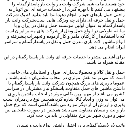
خود هستند ما به شما شرکت وانت بار وانت بار پاسدارگمنام را
پیشنهاد می کنیم،تا با بهره گیری از خدمات حرفه ای این اتوبار به
راحتی حمل بارهای خود را انجام دهید.ابتدا باید بدانید که یک شرکت
حمل و نقل حرفه ای دارای چه ویژگی هایی است،شرکت وانت بار
پاسدارگمنام به عنوان اولین موسسه حمل و نقل در ایران و با
سابقه طولانی در انواع حمل ونقل از شرکت های معتبر ایران است
که با استفاده از کارکنان ماهر و کار آزموده و تجهیزات پیشرفته و
انواع ماشین آلات باری مدرن حمل و نقل در پاسدارگمنام و سراسر
ایران انجام می دهد.
برای آشنایی بیشتر با خدمات حرفه ای وانت بار پاسدارگمنام در این
مقاله همراه ما باشید.
حمل و نقل کالا و محصولات،دارای اصول و استاندارد های خاصی
است که می توانند نقش موثری در انتخاب مشتریان داشته باشند و
عموما باربری های بزرگ همچون شرکت وانت بار پاسدارگمنام با
داشتن ماشین های حمل متفاوت،پاسخگو نیاز مشتریان در سراسر
کشور می باشد.از مهم ترین نکاتی موثر در انتخاب ماشین باربری
می توان به وزن و ابعاد کالا اشاره کرد،همچنین نوع بار،میزان آسیب
پذیری و ارزش آن از دیگر موارد می باشد.گفتنی است که نرخ حمل
بار وانت و نیسان متفاوت می باشد همچنین در صورت جابجایی بین
شهر و دورن شهر نیز نرخ متفاوتی را باید پرداخت کرد.
وانت بار پاسدارگمنام
با در اختیار داشتن انواع وانت و نیسان