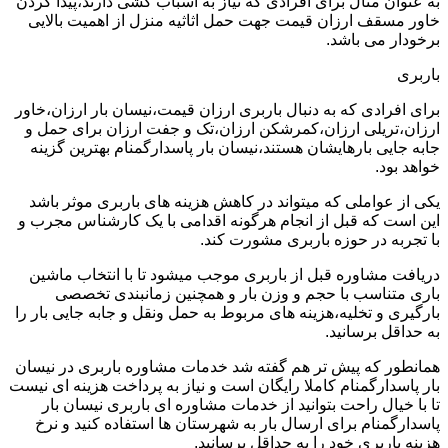
به عنوان مثال برای افرادی که نیاز به اسباب کشی دارند،پیدا کردن
خاور مسقف ارزان قیمت جهت حمل اثاثیه منزل از اهمیت بالایی
برخودار می باشد.
باربری
برای افرادی که به دنبال باربری ارزان قیمت،نیسان بار ارزان،خاور
ارزان،تریلی ارزان،کمرشکن ارزان،تک و جفت ارزان برای حمل و
جابه جایی بارهایشان هستند،نیسان بار پاسدارگمنام بهترین گزینه
خواهد بود.
یکی از عواملی که میتواند در کاهش هزینه های باربری موثر باشد
این است که قبل از انجام هرگونه اقدامی با یک کارشناس مجرب و
با تجربه در حوزه باربری مشورت کند.
دریافت مشاوره قبل از باربری موجب میشود تا با انتخاب ماشین
باری متناسب با حجم و وزن بار و همچنین زمانبندی تخصصی
بارگیری و تخلیه،هزینه های مربوط به حمل ونقل و جابه جایی بار را
به حداقل برسانید.
همانطور که پیش تر هم گفته شد خدمات مشاوره باربری در نیسان
بار پاسدارگمنام کاملا رایگان است و نیاز به پرداخت هزینه ای نیست
تا با خیال راحت بتوانید از خدمات مشاوره ای باربری نیسان بار
پاسدارگمنام برای ارسال بار به شهرستان ها استفاده کنید و نرخ
هزینه باربری خود را به حداقل برسانید.