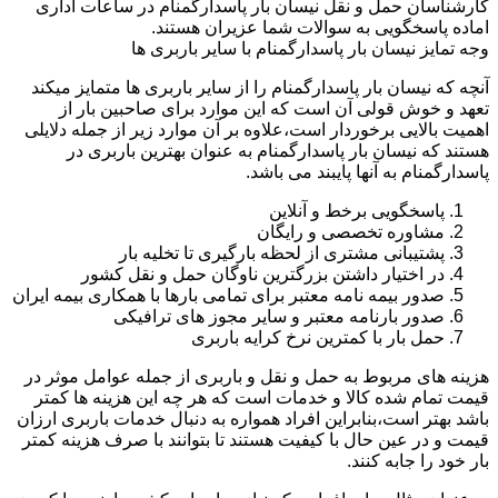
کارشناسان حمل و نقل نیسان بار پاسدارگمنام در ساعات اداری
اماده پاسخگویی به سوالات شما عزیران هستند.
وجه تمایز نیسان بار پاسدارگمنام با سایر باربری ها
آنچه که نیسان بار پاسدارگمنام را از سایر باربری ها متمایز میکند
تعهد و خوش قولی آن است که این موارد برای صاحبین بار از
اهمیت بالایی برخوردار است،علاوه بر آن موارد زیر از جمله دلایلی
هستند که نیسان بار پاسدارگمنام به عنوان بهترین باربری در
پاسدارگمنام به آنها پایبند می باشد.
پاسخگویی برخط و آنلاین
مشاوره تخصصی و رایگان
پشتیبانی مشتری از لحظه بارگیری تا تخلیه بار
در اختیار داشتن بزرگترین ناوگان حمل و نقل کشور
صدور بیمه نامه معتبر برای تمامی بارها با همکاری بیمه ایران
صدور بارنامه معتبر و سایر مجوز های ترافیکی
حمل بار با کمترین نرخ کرایه باربری
هزینه های مربوط به حمل و نقل و باربری از جمله عوامل موثر در
قیمت تمام شده کالا و خدمات است که هر چه این هزینه ها کمتر
باشد بهتر است،بنابراین افراد همواره به دنبال خدمات باربری ارزان
قیمت و در عین حال با کیفیت هستند تا بتوانند با صرف هزینه کمتر
بار خود را جابه کنند.