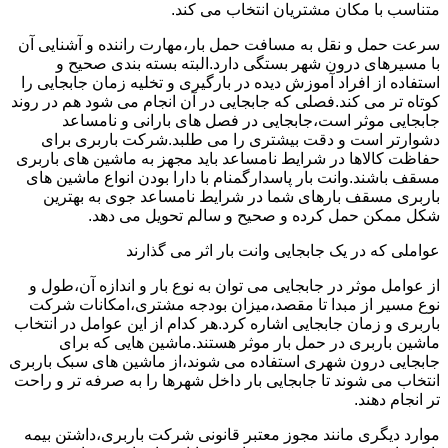
متناسب با مکان مشتریان انتخاب می کند.
سرعت حمل و نقل به مسافت حمل بار،مهارت راننده و آشنایی آن
با مسیرهای درون شهر بستگی دارد.البته بسته بندی صحیح و
استفاده از افراد آموزش دیده در بارگیری و تخلیه زمان جابجایی را
کوتاه تر می کند.فصلی که جابجایی در آن انجام می شود هم در روند
جابجایی موثر است،جابجایی در فصل های بارانی و نامساعد
دشوارتر است و دقت بیشتری را می طلبد.شرکت باربری برای
حفاظت کالاها در شرایط نامساعد باید مجهز به ماشین های باربری
مسقف باشند.وانت بار پاسدارگمنام با دارا بودن انواع ماشین های
باربری مسقف بارهای شما در شرایط نامساعد جوی به بهترین
شکل ممکن حمل کرده و صحیح و سالم تحویل می دهد.
عواملی که در یک جابجایی وانت بار اثر می گذارند
از عوامل موثر در جابجایی می توان به نوع بار و اندازه آن،طول و
نوع مسیر از مبدا تا مقصد،میزان بودجه مشتری،امکانات شرکت
باربری و زمان جابجایی اشاره کرد.هر کدام از این عوامل در انتخاب
ماشین باربری در حمل بار موثر هستند.ماشین هایی که برای
جابجایی درون شهری استفاده می شوند،از ماشین های سبک باربری
انتخاب می شوند تا جابجایی بار داخل شهرها را به صرفه تر و راحت
تر انجام دهند.
موارد دیگری مانند مجوز معتبر قانونی شرکت باربری،داشتن بیمه