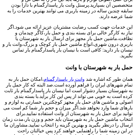
متخصصین آن بسپارید.پرسنل وانت بار پاسدارگمنام با دارا بودن
سابقه چندین ساله در زمینه باربری می توانند بهترین خدمات را به
شما عرضه دارند.
این خدمات جهت کسب رضایت مشتریان عزیز ارائه می شود.اگر
نیاز به کارگر خالی برای بسته بندی و حمل بار،کاگر چیدمان و
نظافت،ماشین حمل بار مجهز برای ارسال بار به شهرستان یا
باربری درون شهری،انواع ماشین حمل بار کوچک و بزرگ،وانت بار و
نیسان بار دارید: کافی است با نیسان بار پاسدارگمنام بار تماس
بگیرید.
حمل بار به شهرستان با وانت
همان طور که اشاره شد
وانت بار پاسدارگمنام
،امکان حمل بار به
تمام شهرهای ایران را فراهم آورده است.صد البته که کار حمل بار
به شهرستان بسیار دشوار است اما نیسان بار پاسدارگمنام بار ثابت
کرده است به خوبی می تواند از پس این کار برآید.با بسته بندی
اصولی و ماشین های حمل بار مجهز کوچکترین خسارتی به لوازم و
بارهای شما وارد نخواهد شد.اگر میزان و حجم بار شما کم است می
توانید برای حمل بار به شهرستان از وانت استفاده نمایید.برای
انتخاب ماشین حمل بار به شهرستان باید حجم و وزن بار،مدت زمان
ارسال را درنظر بگیرید و بهترین گزینه را انتخاب نمایید.مشاوران ما
در این زمینه شما را راهنمایی خواهند کرد پس خیالتان راحت