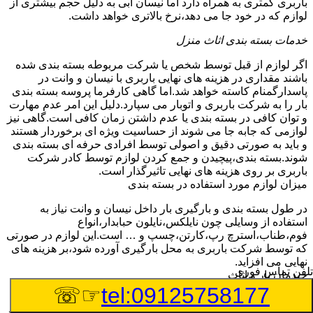
باربری کمتری به همراه دارد اما نیسان آبی به دلیل حجم بیشتری از
لوازم که در خود جا می دهد،نرخ بالاتری خواهد داشت.
خدمات بسته بندی اثاث منزل
اگر لوازم از قبل توسط شخص یا شرکت مربوطه بسته بندی شده
باشند مقداری در هزینه های نهایی باربری با نیسان و وانت در
پاسدارگمنام کاسته خواهد شد.اما گاهی کارفرما پروسه بسته بندی
بار را به شرکت باربری و اتوبار می سپارد.دلیل این امر عدم مهارت
و توان کافی در بسته بندی یا عدم داشتن زمان کافی است.گاهی نیز
لوازمی که جابه جا می شوند از حساسیت ویژه ای برخوردار هستند
و باید به صورتی دقیق و اصولی توسط افرادی حرفه ای بسته بندی
شوند.بسته بندی،پیچیدن و جمع کردن لوازم توسط کادر شرکت
باربری بر روی هزینه های نهایی تاثیرگذار است.
میزان لوازم مورد استفاده در بسته بندی
در طول بسته بندی و بارگیری بار داخل نیسان و وانت نیاز به
استفاده از وسایلی چون نایلکس،نایلون حبابدار،انواع
فوم،طناب،استرچ رپ،کارتن،چسپ و … است.این لوازم در صورتی
که توسط شرکت باربری به محل بارگیری آورده شود،بر هزینه های
نهایی می افزاید.
تلفن تماس فوری
چیدمان بار و اثاث
☞☏
tel:09125758177
گاهی لوازمی که توسط وانت و نیسان در پاسدارگمنام به نقاط
مختلف جابه جا می شوند،بنا به درخواست مشتری چیدمان آن ها نیز