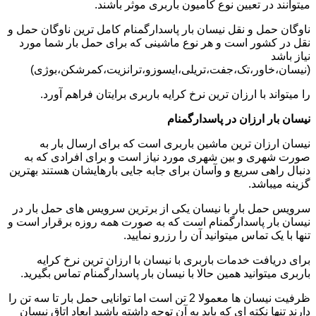
میتوانند در تعیین نوع کامیون باربری موثر باشند.
ناوگان حمل و نقل نیسان بار پاسدارگمنام کامل ترین ناوگان حمل و
نقل در کشور است و هر نوع ماشینی که برای حمل بار شما مورد
نیاز باشد
(نیسان،خاور،تک،جفت،تریلی،ایسوزو،ترانزیت،کمرشکن،بوژی)
را میتواند با ارزان ترین نرخ کرایه باربری برایتان فراهم آورد.
نیسان بار ارزان در پاسدارگمنام
نیسان ارزان ترین ماشین باربری است که برای ارسال بار به
صورت شهری و بین شهری مورد نیاز است و برای افرادی که به
دنبال راهی سریع و وآسان برای جابه جایی بارهایشان هستند بهترین
گزینه میباشد.
سرویس حمل بار با نیسان یکی از برترین سرویس های حمل بار در
نیسان بار پاسدارگمنام است که به صورت همه روزه برقرار است و
تنها با یک تماس میتوانید آن را رزرو نمایید.
برای دریافت خدمات باربری با نیسان با ارزان ترین نرخ کرایه
باربری میتوانید همین حالا با نیسان بار پاسدارگمنام تماس بگیرید.
ظرفیت نیسان ها معمولا 2 تن است اما توانایی حمل بار تا سه تن را
دارند تنها نکته ای که باید به آن توجه داشته باشید ابعاد اتاق نیسان