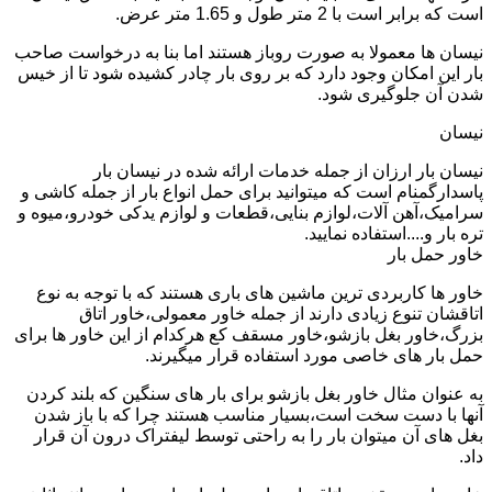
است که برابر است با 2 متر طول و 1.65 متر عرض.
نیسان ها معمولا به صورت روباز هستند اما بنا به درخواست صاحب
بار این امکان وجود دارد که بر روی بار چادر کشیده شود تا از خیس
شدن آن جلوگیری شود.
نیسان
نیسان بار ارزان از جمله خدمات ارائه شده در نیسان بار
پاسدارگمنام است که میتوانید برای حمل انواع بار از جمله کاشی و
سرامیک،آهن آلات،لوازم بنایی،قطعات و لوازم یدکی خودرو،میوه و
تره بار و....استفاده نمایید.
خاور حمل بار
خاور ها کاربردی ترین ماشین های باری هستند که با توجه به نوع
اتاقشان تنوع زیادی دارند از جمله خاور معمولی،خاور اتاق
بزرگ،خاور بغل بازشو،خاور مسقف کع هرکدام از این خاور ها برای
حمل بار های خاصی مورد استفاده قرار میگیرند.
به عنوان مثال خاور بغل بازشو برای بار های سنگین که بلند کردن
آنها با دست سخت است،بسیار مناسب هستند چرا که با باز شدن
بغل های آن میتوان بار را به راحتی توسط لیفتراک درون آن قرار
داد.