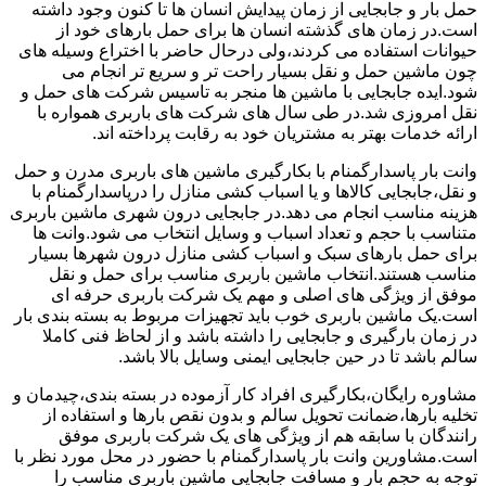
حمل بار و جابجایی از زمان پیدایش انسان ها تا کنون وجود داشته
است.در زمان های گذشته انسان ها برای حمل بارهای خود از
حیوانات استفاده می کردند،ولی درحال حاضر با اختراع وسیله های
چون ماشین حمل و نقل بسیار راحت تر و سریع تر انجام می
شود.ایده جابجایی با ماشین ها منجر به تاسیس شرکت های حمل و
نقل امروزی شد.در طی سال های شرکت های باربری همواره با
ارائه خدمات بهتر به مشتریان خود به رقابت پرداخته اند.
وانت بار پاسدارگمنام با بکارگیری ماشین های باربری مدرن و حمل
و نقل،جابجایی کالاها و یا اسباب کشی منازل را درپاسدارگمنام با
هزینه مناسب انجام می دهد.در جابجایی درون شهری ماشین باربری
متناسب با حجم و تعداد اسباب و وسایل انتخاب می شود.وانت ها
برای حمل بارهای سبک و اسباب کشی منازل درون شهرها بسیار
مناسب هستند.انتخاب ماشین باربری مناسب برای حمل و نقل
موفق از ویژگی های اصلی و مهم یک شرکت باربری حرفه ای
است.یک ماشین باربری خوب باید تجهیزات مربوط به بسته بندی بار
در زمان بارگیری و جابجایی را داشته باشد و از لحاظ فنی کاملا
سالم باشد تا در حین جابجایی ایمنی وسایل بالا باشد.
مشاوره رایگان،بکارگیری افراد کار آزموده در بسته بندی،چیدمان و
تخلیه بارها،ضمانت تحویل سالم و بدون نقص بارها و استفاده از
رانندگان با سابقه هم از ویژگی های یک شرکت باربری موفق
است.مشاورین وانت بار پاسدارگمنام با حضور در محل مورد نظر با
توجه به حجم بار و مسافت جابجایی ماشین باربری مناسب را