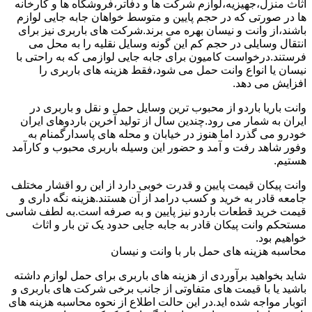
اثاث منزل،جهیزیه،لوازم شرکت ها و دفاتر،فروشگاه ها و کارخانه
ها در صورتی که در حجم پایین و متوسط خواهان جابه جایی لوازم
باشند،از وانت و نیسان بهره می برند.شرکت های باربری نیز برای
انتقال وسایلی در حجم کم این گونه وسایل نقلیه را به محل می
فرستند.درخواست کامیون برای جابه جایی لوازمی که به راحتی با
نیسان یا انواع وانت حمل می شود،فقط هزینه های باربری را
افزایش می دهد.
وانت باریا باردو از محبوب ترین وسایل حمل و نقل و باربری در
ایران به شمار می رود.چندین سال از تولید آخرین باردوهای ایران
خودرو می گذرد اما هنوز در خیابان و محله های پاسدارگمنام به
وفور شاهد رفت و آمد و حضور این وسیله باربری محبوب و کارآمد
هستیم.
وانت پیکان قیمت پایین و قدرت خوبی دارد از این رو اقشار مختلف
جامعه قادر به خرید و کسب درامد از آن هستند.هزینه نگه داری و
قیمت خرید قطعات باردو نیز پایین و به صرفه است.به لطف شاسی
مستحکم وانت پیکان قادر به جابه جایی حدود یک تن بار و اثاث
خواهیم بود.
محاسبه هزینه های حمل بار با وانت و نیسان
شاید بخواهید برآوردی از هزینه های باربری برای حمل لوازم داشته
باشید یا با قیمت های متفاوتی از جانب برخی شرکت های باربری و
اتوبار مواجه شده اید.در این حالت اطلاع از نحوه محاسبه هزینه های