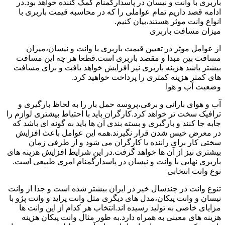
باربری با وانت و نیسان در پاسدارگمنام کمک کننده خواهد بود.در
ادامه قصد داریم تمام عواملی را که در محاسبه قیمت باربری با
انواع وانت موثر هستند،بیان کنیم.
میزان مسافت باربری
از عوامل موثر در تعیین قیمت باربری با وانت و نیسان،میزان
مسافت بین مبدا و مقصد باربری است.قطعا هر چه این مسافت
بیشتر باشد هزینه باربری نیز افزایش خواهد یافت و برای مسافت
های کمتر هزینه کمتری را پرداخت خواهید کرد.
وضعیت آب و هوا
آب و هوای بارانی و برفی،پروسه حمل بار را به لحاظ بارگیری و
ترافیک سخت تر خواهد کرد.کارگران باید با احتیاط بیشتری لوازم را
جابه جا کنند و بارگیری و بسته بندی آن ها باید به گونه ای باشد که
در معرض خیس شدن قرار نگیرند.همه این عوامل باعث افزایش
سختی کار برای راننده یا کارگران می شود و از طرفی زمان
بیشتری نیز از آن ها خواهد گرفت.در این شرایط افزایش هزینه های
باربری نهایی با وانت و نیسان در پاسدارگمنام امری طبیعی است.
نوع وانت انتخابی
تنوع وانت در چندسال خیر در ایران بیشتر شده است و جدا از وانت
نیسان و وانت پیکان،مدل های دیگری مثل وانت پراید و وانت پژو با
مزایای خاصی به تولید رسیده اند.انتخاب هر کدام از این وانت ها
هزینه های معینی به همراه دارد.به طور مثال وانت پیکان هزینه