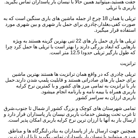
جفت هستید،میتوانید همین حالا با نیسان بار پاسداران تماس بگیرید.
باربری با تریلی
تریلی یا همان 18 چرخ از جمله ماشین های باری سنگین است که به
صورت کفی،بغلدار،چادری برای حمل بار شهری و بین شهری مورد
استفاده قرار میگیرد.
تریلی ها باری حمل بار های 22 تنی بهترین گزینه هستند به ویژه
بارهایی که ابعاد بزرگی دارند را بهتر است با تریلی ها حمل کرد چرا
که طول بارگیر تریلی حدودا 12.5 متر است.
ترانزیت
تریلی چادری که در واقع همان ترانزیت ها هستند بهترین ماشین
برای حمل بار های صادراتی هستند و قابلیت پلمپ شدن دارند.حمل
بار با ترانزیت به تمامی مرز های کشور و با کمترین نرخ کرایه
باربری همراه با بیمه نامه و بارنامه انجام میشود.
باربری ارزان به سراسر کشور
تمامی شهرستان های کوچک و بزرگ کشور از شمال تا جنوب،شرق
تا غرب تحت پوشش خدمات باربری نیسان بار پاسداران قرار دارد و
ارسال بار به آنها با ارزان ترین نرخ کرایه باربری امکان پذیر است.
همچنین جهت ارسال بار از پاسداران به بنادر،لنگرگاه ها و مناطق
مرزی میتوانید با نیسان بار پاسداران تماس بگیرید تا با ارزان ترین