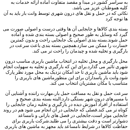
به سراسر کشور در مبدا و مقصد متفاوت آماده ارائه خدمات به
کلیه هموطنان عزیز می باشد.
نکاتی که در حمل و نقل های درون شهری توسط وانت بار باید به آن
ها توجه کرد
بسته بندی کالاها و جابجایی آن ها وقتی درست و اصولی صورت می
گیرد که وسایل به طور صحیح و اصولی بسته بندی شده و آماده
حمل شوند.بسته بندی اصولی یک جابجایی راحت و بدون کمترین
خسارت را ممکن می سازد.همچنین بسته بندی باعث سرعت در
بارگیری و تخلیه شده و چیدمان را راحت تر می کند.
محل بارگیری و محل تخلیه در انتخاب ماشین باربری مناسب درون
شهری تاثیر می گذارد.برای این که بارگیری و تخلیه به سهولت انجام
شود باید ماشین باربری تا حد امکان نزدیک به محل مورد نظر پارک
شود.وانت بار پاسداران برای این منظورماشین های باربری را
متناسب با مکان مشتریان انتخاب می کند.
سرعت حمل و نقل به مسافت حمل بار،مهارت راننده و آشنایی آن
با مسیرهای درون شهر بستگی دارد.البته بسته بندی صحیح و
استفاده از افراد آموزش دیده در بارگیری و تخلیه زمان جابجایی را
کوتاه تر می کند.فصلی که جابجایی در آن انجام می شود هم در روند
جابجایی موثر است،جابجایی در فصل های بارانی و نامساعد
دشوارتر است و دقت بیشتری را می طلبد.شرکت باربری برای
حفاظت کالاها در شرایط نامساعد باید مجهز به ماشین های باربری