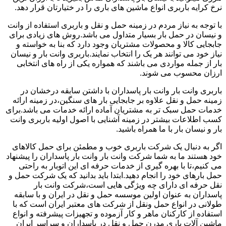
نرخ کرایه باربری انواع ماشین های باری را در ختیارتان قرار دهد.
با توجه به نیاز مردم در زمینه حمل و نقل و باربری استفاده از وانت
و نیسان در حمل بار بسیار متداول می باشد.روش های زیادی برای
جابجایی کالا و محصولات مشتریان وجود دارد که بنا به خواسته و
نیاز خود می توانند هر یک را انتخاب نمایند.باربری وانت بار و نیسان
بار از جمله مواردی می باشند که همواره یکی از راه های انتخابی
ارزان محسوب می شوند.
باربری وانت بار وانت بار پاسداران با داشتن سابقه درخشان در
زمینه حمل و نقل علاوه بر جابجایی بار های سنگین،در زمینه ارائه
خدمات حمل سبک تر به مشتریان آماده ارائه خدمات می باشد.برای
کسب اطلاعات بیشتر در زمینه آشنایی با اصول اولیه باربری وانت
بار و نیسان بار با ما همراه باشید.
اگر به دنبال یک شرکت باربری خوب و مطمئن برای حمل کالاهای
خود هستند ما به شما شرکت وانت بار وانت بار پاسداران را پیشنهاد
می کنیم،تا با بهره گیری از خدمات حرفه ای این اتوبار به راحتی
حمل بارهای خود را انجام دهید.ابتدا باید بدانید که یک شرکت حمل و
نقل حرفه ای دارای چه ویژگی هایی است،شرکت وانت بار
پاسداران به عنوان اولین موسسه حمل و نقل در ایران و با سابقه
طولانی در انواع حمل ونقل از شرکت های معتبر ایران است که با
استفاده از کارکنان ماهر و کار آزموده و تجهیزات پیشرفته و انواع
ماشین آلات باری مدرن حمل و نقل در پاسداران و سراسر ایران