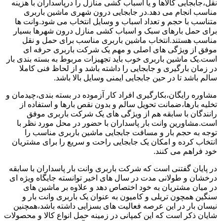
نقل،جابجایی کالاها و یا اسباب کشی منازل را درپاسداران با هزینه
مناسب انجام می دهد.در جابجایی درون شهری ماشین باربری
متناسب با حجم و تعداد اسباب و وسایل انتخاب می شود.وانت ها
برای حمل بارهای سبک و اسباب کشی منازل درون شهرها بسیار
مناسب هستند.انتخاب ماشین باربری مناسب برای حمل و نقل
موفق از ویژگی های اصلی و مهم یک شرکت باربری حرفه ای
است.یک ماشین باربری خوب باید تجهیزات مربوط به بسته بندی بار
در زمان بارگیری و جابجایی را داشته باشد و از لحاظ فنی کاملا
سالم باشد تا در حین جابجایی ایمنی وسایل بالا باشد.
مشاوره رایگان،بکارگیری افراد کار آزموده در بسته بندی،چیدمان و
تخلیه بارها،ضمانت تحویل سالم و بدون نقص بارها و استفاده از
رانندگان با سابقه هم از ویژگی های یک شرکت باربری موفق
است.مشاورین وانت بار پاسداران با حضور در محل مورد نظر با
توجه به حجم بار و مسافت جابجایی ماشین باربری مناسب را
انتخاب کرده و امکان یک جابجایی راحت و سریع را برای مشتریان
خود فراهم می کنند.
در پایان گفتنی است که شرکت باربری وانت بار پاسداران با سابقه
درخشان و طولانی مدت در سال های اخیر توانسته جایگاه ویژه ای
در میان مشتریان به خود اختصاص دهد و علاوه بر ماشین های
سنگین همچون تریلی و کامیون به عنوان یک باربری وانت بار و
نیسان بار در این عرصه فعالیت های بسزایی داشته باشد،همچنین
شایان ذکر است که این کمپانی در زمینه حمل انواع کالا و محصولات