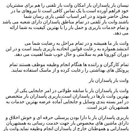
نیسان بار پاسداران بار امکان وانت بار تلفنی را هم برای مشتریان
خود فراهم آورده است.با یک تماس کافی است تا نیروهای ما در
محل حاضر شوند و در امر اسباب کشی یاری رسان شما
باشند.وانت بار تلفنی در تمام مناطق پاسداران دارای شعبه می باشد
و تمام خدمات باربری و حمل بار را با بهترین کیفیت به شما ارائه
می دهد.
وانت بار ما همیشه و در تمام مراحل به رضایت شما می
اندیشد.همواره به رعایت قوانین اتحادیه باربری پایبند است و در این
دوران کورونا هم به سلامتی و حال خوب شما اهمیت می دهد.
تمام کارگران و راننده ها هنگام انجام وظیفه موظف هستند تمام
پروتکل های بهداشتی را رعایت کرده و از ماسک استفاده نمایند.
وانت بار پاسداران بار
وانت بار پاسداران بار با سابقه طولانی در امر جابجایی یکی از
بهترین وانت بارها در پاسداران است.باربری پاسداران بار متخصص
در امر بسته بندی وسایل و جابجایی آماده عرضه بهترین خدمات به
همشهریان عزیز است.
باربری پاسداران بار با دارا بودن پرسنلی حرفه ای و خوش اخلاق و
دارای ماشین های مخصوص بار جهت خدمت رسانی به همشهریان
پاسدارانی و هموطنان خارج از پاسداران انجام وظیفه نماید.وانت بار