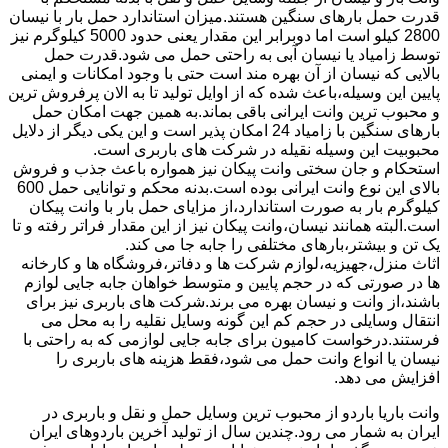
قدرت حمل بارهای سنگین هستند.میزان استاندارد حمل بار با نیسان
2800 کیلو است اما دوبرابر این مقدار یعنی حدود 5000 کیلوگرم نیز
توسط زامیاد یا نیسان آبی به راحتی حمل می شود.قدرت حمل
بالایی که نیسان از آن بهره مند است حتی با وجود امکانات و ایمنی
پایین این وسیله،باعث شده که از اوایل تولید تا به الان پرفروش ترین
و محبوب ترین وانت ایرانی باقی بماند.به همین جهت امکان حمل
بارهای سنگین با زامیاد 24 امکان پذیر است و این یکی دیگر از دلایل
محبوبیت این وسیله نقیله در شرکت های باربری است.
استحکام و جان سختی وانت پیکان نیز همواره باعث جذب و فروش
بالای این نوع وانت ایرانی بوده است.بدنه محکم و توانایی حمل 600
کیلوگرم بار به صورت استاندارد،از مزایای حمل بار با وانت پیکان
است.البته همانند نیسان،وانت پیکان نیز از این مقدار فراتر رفته و تا
یک تن و بیشتر،بارهای مختلفی را جابه جا می کند.
اثاث منزل،جهیزیه،لوازم شرکت ها و دفاتر،فروشگاه ها و کارخانه
ها در صورتی که در حجم پایین و متوسط خواهان جابه جایی لوازم
باشند،از وانت و نیسان بهره می برند.شرکت های باربری نیز برای
انتقال وسایلی در حجم کم این گونه وسایل نقلیه را به محل می
فرستند.درخواست کامیون برای جابه جایی لوازمی که به راحتی با
نیسان یا انواع وانت حمل می شود،فقط هزینه های باربری را
افزایش می دهد.
وانت باریا باردو از محبوب ترین وسایل حمل و نقل و باربری در
ایران به شمار می رود.چندین سال از تولید آخرین باردوهای ایران