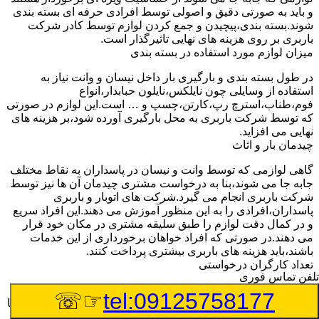
و باید به صورتی دقیق و اصولی توسط افرادی حرفه ای بسته بندی
شوند.بسته بندی،پیچیدن و جمع کردن لوازم توسط کادر شرکت
باربری بر روی هزینه های نهایی تاثیرگذار است.
میزان لوازم مورد استفاده در بسته بندی
در طول بسته بندی و بارگیری بار داخل نیسان و وانت نیاز به
استفاده از وسایلی چون نایلکس،نایلون حبابدار،انواع
فوم،طناب،استرچ رپ،کارتن،چسپ و … است.این لوازم در صورتی
که توسط شرکت باربری به محل بارگیری آورده شود،بر هزینه های
نهایی می افزاید.
چیدمان بار و اثاث
گاهی لوازمی که توسط وانت و نیسان در پاسداران به نقاط مختلف
جابه جا می شوند،بنا به درخواست مشتری چیدمان آن ها نیز توسط
شرکت باربری انجام می گیرد.شرکت های اتوبار و باربری
پاسداران،افرادی را به این منظور آموزش می دهند.این افراد سریع
و در کمال دقت لوازم را طبق سلیقه مشتری در مکان خود قرار
می دهند.در صورتی که افراد خواهان برخورداری از این خدمات
باشند،باید هزینه های باربری بیشتری پرداخت کنند.
تعداد کارگران درخواستی
تلفن تماس فوری
اتحادیه باربری پاسداران برای هر تعداد کارگر باربری هر ساله نرخ
☞☏
tel:09125758177
ثابتی را اعلام خواهد کرد.مشتری هنگام مراجعه به شرکت باربری با
توجه به تعداد لوازمی که باید جابه جا شوند،تعداد کارگر مورد نیاز را