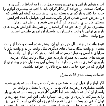
آب و هوای بارانی و برفی،پروسه حمل بار را به لحاظ بارگیری و
ترافیک سخت تر خواهد کرد.کارگران باید با احتیاط بیشتری لوازم را
جابه جا کنند و بارگیری و بسته بندی آن ها باید به گونه ای باشد که
در معرض خیس شدن قرار نگیرند.همه این عوامل باعث افزایش
سختی کار برای راننده یا کارگران می شود و از طرفی زمان
بیشتری نیز از آن ها خواهد گرفت.در این شرایط افزایش هزینه های
باربری نهایی با وانت و نیسان در پاسداران امری طبیعی است.
نوع وانت انتخابی
تنوع وانت در چندسال خیر در ایران بیشتر شده است و جدا از وانت
نیسان و وانت پیکان،مدل های دیگری مثل وانت پراید و وانت پژو با
مزایای خاصی به تولید رسیده اند.انتخاب هر کدام از این وانت ها
هزینه های معینی به همراه دارد.به طور مثال وانت پیکان هزینه
باربری کمتری به همراه دارد اما نیسان آبی به دلیل حجم بیشتری از
لوازم که در خود جا می دهد،نرخ بالاتری خواهد داشت.
خدمات بسته بندی اثاث منزل
اگر لوازم از قبل توسط شخص یا شرکت مربوطه بسته بندی شده
باشند مقداری در هزینه های نهایی باربری با نیسان و وانت در
پاسداران کاسته خواهد شد.اما گاهی کارفرما پروسه بسته بندی بار
را به شرکت باربری و اتوبار می سپارد.دلیل این امر عدم مهارت و
توان کافی در بسته بندی یا عدم داشتن زمان کافی است.گاهی نیز
لوازمی که جابه جا می شوند از حساسیت ویژه ای برخوردار هستند