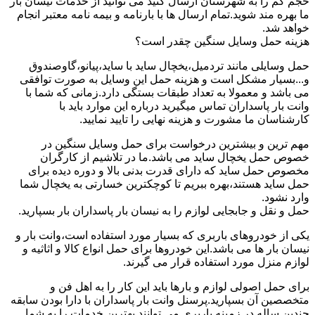
حجم کم را به شهرستان ارسال کنید می توانید از خدمات نیسان بار
ما بهره مند شوید.تمام ارسال ها با بارنامه و بیمه نامه معتبر انجام
خواهد شد.
هزینه حمل وسایل سنگین چقدر است؟
حمل وسایلی مانند تردمیل،یخچال ساید با ساید،پیانو،گاوصندوق
و...بسیار مشکل است و هزینه حمل این وسایل به صورت توافقی
می باشد و معمولا به تعداد طبقات بستگی دارد.زمانی که شما با
وانت بار پاسداران تماس میگیرید درباره این موارد باید با
کارشناسان ما مشورت و هزینه نهایی را تایید نمایید.
مهم ترین و بیشترین درخواست برای حمل وسایل سنگین در
خصوص حمل یخچال ساید می باشد.ما در تلاشیم از کارگران
مخصوص حمل ساید که دارای قدرت بدنی بالا و دوره دیده برای
حمل ساید هستند،بهره ببریم تا کوچکترین خسارتی به یخچال شما
وارد نشود.
حمل و نقل و جابجایی لوازم را به نیسان بار پاسداران بار بسپارید.
یکی از خودروهای باربری که بسیار مورد استفاده است،وانت بار و
نیسان بار ها می باشد.این خودروها برای حمل انواع کالا و اثاثیه و
لوازم منزل مورد استفاده قرار می گیرند.
برای حمل اصولی لوازم و بارها باید این کار را به اهل فن و
متخصصین آن بسپارید.پرسنل وانت بار پاسداران با دارا بودن سابقه
چندین ساله در زمینه باربری می توانند بهترین خدمات را به شما