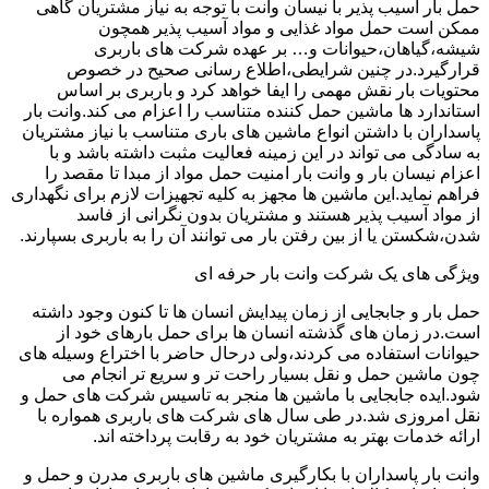
حمل بار آسیب پذیر با نیسان وانت با توجه به نیاز مشتریان گاهی
ممکن است حمل مواد غذایی و مواد آسیب پذیر همچون
شیشه،گیاهان،حیوانات و… بر عهده شرکت های باربری
قرارگیرد.در چنین شرایطی،اطلاع رسانی صحیح در خصوص
محتویات بار نقش مهمی را ایفا خواهد کرد و باربری بر اساس
استاندارد ها ماشین حمل کننده متناسب را اعزام می کند.وانت بار
پاسداران با داشتن انواع ماشین های باری متناسب با نیاز مشتریان
به سادگی می تواند در این زمینه فعالیت مثبت داشته باشد و با
اعزام نیسان بار و وانت بار امنیت حمل مواد از مبدا تا مقصد را
فراهم نماید.این ماشین ها مجهز به کلیه تجهیزات لازم برای نگهداری
از مواد آسیب پذیر هستند و مشتریان بدون نگرانی از فاسد
شدن،شکستن یا از بین رفتن بار می توانند آن را به باربری بسپارند.
ویژگی های یک شرکت وانت بار حرفه ای
حمل بار و جابجایی از زمان پیدایش انسان ها تا کنون وجود داشته
است.در زمان های گذشته انسان ها برای حمل بارهای خود از
حیوانات استفاده می کردند،ولی درحال حاضر با اختراع وسیله های
چون ماشین حمل و نقل بسیار راحت تر و سریع تر انجام می
شود.ایده جابجایی با ماشین ها منجر به تاسیس شرکت های حمل و
نقل امروزی شد.در طی سال های شرکت های باربری همواره با
ارائه خدمات بهتر به مشتریان خود به رقابت پرداخته اند.
وانت بار پاسداران با بکارگیری ماشین های باربری مدرن و حمل و