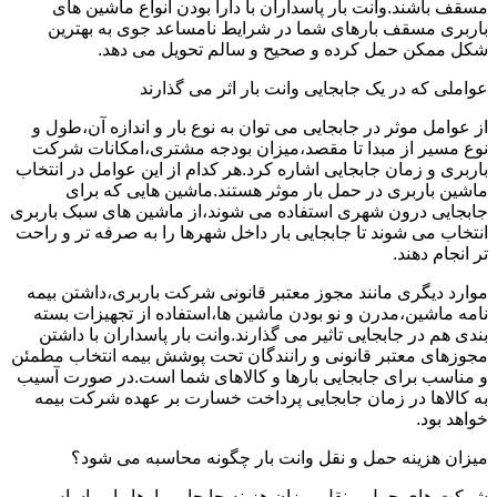
مسقف باشند.وانت بار پاسداران با دارا بودن انواع ماشین های
باربری مسقف بارهای شما در شرایط نامساعد جوی به بهترین
شکل ممکن حمل کرده و صحیح و سالم تحویل می دهد.
عواملی که در یک جابجایی وانت بار اثر می گذارند
از عوامل موثر در جابجایی می توان به نوع بار و اندازه آن،طول و
نوع مسیر از مبدا تا مقصد،میزان بودجه مشتری،امکانات شرکت
باربری و زمان جابجایی اشاره کرد.هر کدام از این عوامل در انتخاب
ماشین باربری در حمل بار موثر هستند.ماشین هایی که برای
جابجایی درون شهری استفاده می شوند،از ماشین های سبک باربری
انتخاب می شوند تا جابجایی بار داخل شهرها را به صرفه تر و راحت
تر انجام دهند.
موارد دیگری مانند مجوز معتبر قانونی شرکت باربری،داشتن بیمه
نامه ماشین،مدرن و نو بودن ماشین ها،استفاده از تجهیزات بسته
بندی هم در جابجایی تاثیر می گذارند.وانت بار پاسداران با داشتن
مجوزهای معتبر قانونی و رانندگان تحت پوشش بیمه انتخاب مطمئن
و مناسب برای جابجایی بارها و کالاهای شما است.در صورت آسیب
به کالاها در زمان جابجایی پرداخت خسارت بر عهده شرکت بیمه
خواهد بود.
میزان هزینه حمل و نقل وانت بار چگونه محاسبه می شود؟
شرکت های حمل و نقل میزان هزینه جابجایی بارها را بر اساس