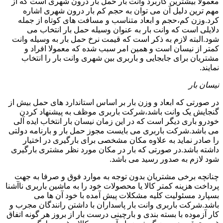
معمولا بیشترین کاربرد وانت بار حمل بار درون شهری است که از
مهم ترین دلیل آن می توان به حجم کم بار درون شهری اشاره
کرد.وزن کم،حجم و ابعاد متناسب و مسافت های کوتاه از جمله
دلایلی است که وانت بار به عنوان وسیله حمل بار انتخاب می
شود.البته لازم به ذکر است که قیمت نرخ حمل بار به وسیله وانت
کمتر از نیسان است و همین امر سبب شده که معمولا افراد و
مشتریان برای جابجایی و باربری بین شهری وانت بار را انتخاب
نمایند.
نیسان بار
در صورتی که ابعاد و وزن بار بر اساس استاندارد های حمل بیش از
گنجایش یک وانت باشد،شرکت باربری موظف به پیشنهاد کردن
خودرو باری دیگر است که در این زمان نیسان بار انتخاب ایده آلی
می باشد.شرکت باربری می بایست مجوز حمل بار و بارنامه دولتی
را صادر نماید به علاوه مکان مشخصی برای بارگیری در اختیار
داشته باشد.در صورتی که بار در مکان مورد نظر مشتری بارگیری
شود لازم به صدور رسید می باشد.
چنانچه برخی مشتریان بدون توجه به موارد فوق و صرفا به جهت
پرداخت هزینه کمتر کالا یا محصولات خود را به ماشین باربری ناآشنا
بسپارد مسئولیت کلیه مشکلات پیش آمده با خود آن ها می
باشد.شرکت باربری وانت بار پاسداران با داشتن رانندگان مجرب و
کار آزموده با بسته بندی و بارچینی درست بار از بروز هر گونه اتفاق