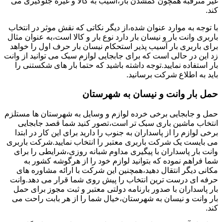
غیر مترقبه همچون گمشدن بار،آسیب به کالا و غیره جلوگیری می
کند.
با توجه به موارد عنوان شده،از دیگر نکاتی که نقش موثر در انتخاب
باربری وانت بار و نیسان بار دارد نوع بار و کالا است،به عنوان مثال
برای باربری بار آسیب پذیر استحکام نیسان بار حرف اول را خواهد
زد این در حالی است که برای جابجایی لوازم سبک می توانید از وانت
بار استفاده نمایید.توجه داشته باشید که حتما بار های شکستنی را
باید به اطلاع شرکت برسانید.
حمل بار وانت و نیسان به شهرستان
حمل و جابجایی برخی خرده لوازم و وسایل به شهرستان ها مستلزم
انتخاب ماشین باری سبک تر است،تصور کنید شما قصد جابجایی
برخی لوازم را از پاسداران به جنوب را دارید برای این کار در ابتدا
می بایست یک شرکت باربری معتبر را انتخاب نمایید.شرکت باربری
وانت بار پاسداران با پیگیری مداوم شبانه روزی،شرایطی را برای
شما فراهم نموده که بتوانید لوازم خود را از هرگوشه کشور به
مکانی دیگر انتقال دهید،همچنین این شرکت با ارائه مشاوره های
حرفه ای درست ترین انتخاب را پیش روی شما قرار می دهد.وانت
بار پاسداران با صدور بارنامه دولتی معتبر و ثبت مجوز برای حمل
بار وانت و نیسان به شهرستان،خیال شما را از هر بابت راحت می
کند.