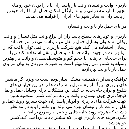
باربری وانت و نیسان وانت بار پاسداران با دارا بودن خودرو های
مجهز با بارنامه دولتی و بیمه رایگان امکان حمل بار با انواع خودرو
از پاسداران به سایر شهر های ایران را فراهم می نماید.
مزایای حمل بار با وانت و نیسان
باربری و اتوبارهای سطح پاسداران از انواع وانت مثل نیسان و وانت
پیکان به عنوان وسایل حمل و نقل مهم و اساسی در امر خدمات
رسانی استفاده می کنند.هیچ شرکت باربری را نمی توان یافت که از
انواع وانت در جهت ارائه خدمات و حمل و نقل استفاده نکند زیرا
برای جابجایی بارهایی با حجم کم و متوسط،نیسان و وانت بار بهترین
وسیله به شمار می روند.بهتر است به صورت موردی به بیان مزایای
حمل بار با وانت بپردازیم:
ترافیک پاسداران همیشه مشکل ساز بوده است به ویژه اگر ماشین
های باربری بزرگ لوازم منزل یا شرکت ها را در این خیابا ن های
شلوغ و پرازدحام،جابه جا کنند.این مشکلات برای وسایل حمل و نقل
کوچک تری چون نیسان و وانت بار،به مراتب کمتر است.به همین
جهت شرکت های باربری و اتوبار پاسداران جهت تسریع روند حمل و
نقل از وانت بار و نیسان بهره می برند.این نکته را باید در مد نظر
داشت که هرچه روند جابه جایی و حمل بارسریع تر انجام
بگیرد،هزینه های باربری نهایی که مشتری باید پرداخت کند،کمتر
خواهد شد.
وانت بار و نیسان از جمله وسایل حمل و نقل با بدنه مستحکم با