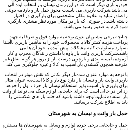
خودرو باری دیگر است که در این زمان نیسان بار انتخاب ایده آلی
می باشد.شرکت باربری می بایست مجوز حمل بار و بارنامه دولتی
را صادر نماید به علاوه مکان مشخصی برای بارگیری در اختیار
داشته باشد.در صورتی که بار در مکان مورد نظر مشتری بارگیری
شود لازم به صدور رسید می باشد.
چنانچه برخی مشتریان بدون توجه به موارد فوق و صرفا به جهت
پرداخت هزینه کمتر کالا یا محصولات خود را به ماشین باربری ناآشنا
بسپارد مسئولیت کلیه مشکلات پیش آمده با خود آن ها می
باشد.شرکت باربری وانت بار پاوه با داشتن رانندگان مجرب و کار
آزموده با بسته بندی و بارچینی درست بار از بروز هر گونه اتفاق غیر
مترقبه همچون گمشدن بار،آسیب به کالا و غیره جلوگیری می کند.
با توجه به موارد عنوان شده،از دیگر نکاتی که نقش موثر در انتخاب
باربری وانت بار و نیسان بار دارد نوع بار و کالا است،به عنوان مثال
برای باربری بار آسیب پذیر استحکام نیسان بار حرف اول را خواهد
زد این در حالی است که برای جابجایی لوازم سبک می توانید از وانت
بار استفاده نمایید.توجه داشته باشید که حتما بار های شکستنی را
باید به اطلاع شرکت برسانید.
حمل بار وانت و نیسان به شهرستان
حمل و جابجایی برخی خرده لوازم و وسایل به شهرستان ها مستلزم