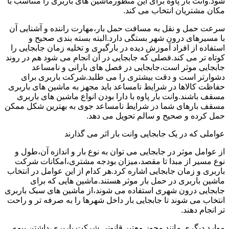
شود.وانت بار پاوه برای این منظورماشین های باربری را متناسب با
مکان مشتریان انتخاب می کند.
سرعت حمل و نقل به مسافت حمل بار،مهارت راننده و آشنایی آن
با مسیرهای درون شهر بستگی دارد.البته بسته بندی صحیح و
استفاده از افراد آموزش دیده در بارگیری و تخلیه زمان جابجایی را
کوتاه تر می کند.فصلی که جابجایی در آن انجام می شود هم در روند
جابجایی موثر است،جابجایی در فصل های بارانی و نامساعد
دشوارتر است و دقت بیشتری را می طلبد.شرکت باربری برای
حفاظت کالاها در شرایط نامساعد باید مجهز به ماشین های باربری
مسقف باشند.وانت بار پاوه با دارا بودن انواع ماشین های باربری
مسقف بارهای شما در شرایط نامساعد جوی به بهترین شکل ممکن
حمل کرده و صحیح و سالم تحویل می دهد.
عواملی که در یک جابجایی وانت بار اثر می گذارند
از عوامل موثر در جابجایی می توان به نوع بار و اندازه آن،طول و
نوع مسیر از مبدا تا مقصد،میزان بودجه مشتری،امکانات شرکت
باربری و زمان جابجایی اشاره کرد.هر کدام از این عوامل در انتخاب
ماشین باربری در حمل بار موثر هستند.ماشین هایی که برای
جابجایی درون شهری استفاده می شوند،از ماشین های سبک باربری
انتخاب می شوند تا جابجایی بار داخل شهرها را به صرفه تر و راحت
تر انجام دهند.
موارد دیگری مانند مجوز معتبر قانونی شرکت باربری،داشتن بیمه