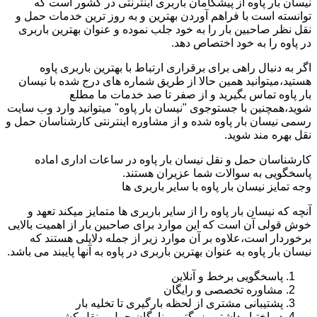
نیسان بار پاوه از پیشگامان باربری اینترنتی در کشور است که
توانسته است با فراهم آوردن بهترین و به روز ترین خدمات حمل و
نقل نظر صاحبین بار را به خود جلب نموده و عنوان بهترین باربری
در پاوه را به خود اختصاص دهد.
اگر به دنبال راهی برای برقراری ارتباط با بهترین باربری پاوه
هستید،میتوانید همین حالا از طریق شماره های درج شده با نیسان
بار پاوه تماس بگیرید و از صفر تا صد خدمات ما مطلع
شوید،همچنین با جستوجوی "نیسان بار پاوه" میتوانید وارد وب سایت
رسمی نیسان بار پاوه شده و از مشاوره اینترنتی کارشناسان حمل و
نقل بهره مند شوید.
کارشناسان حمل و نقل نیسان بار پاوه در ساعات اداری اماده
پاسخگویی به سوالات شما عزیران هستند.
وجه تمایز نیسان بار پاوه با سایر باربری ها
آنچه که نیسان بار پاوه را از سایر باربری ها متمایز میکند تعهد و
خوش قولی آن است که این موارد برای صاحبین بار از اهمیت بالایی
برخوردار است،علاوه بر آن موارد زیر از جمله دلایلی هستند که
نیسان بار پاوه به عنوان بهترین باربری در پاوه به آنها پایبند می باشد.
پاسخگویی برخط و آنلاین
مشاوره تخصصی و رایگان
پشتیبانی مشتری از لحظه بارگیری تا تخلیه بار
در اختیار داشتن بزرگترین ناوگان حمل و نقل کشور