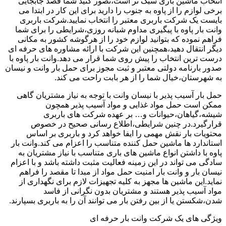
انتخاب ماشین باری سبک تر است،تصور کنید شما قصد جابجایی
برخی لوازم را از پاوه به جنوب را دارید برای این کار در ابتدا می
بایست یک شرکت باربری معتبر را انتخاب نمایید.شرکت باربری
وانت بار پاوه با پیگیری مداوم شبانه روزی،شرایطی را برای شما
فراهم نموده که بتوانید لوازم خود را از هرگوشه کشور به مکانی
دیگر انتقال دهید،همچنین این شرکت با ارائه مشاوره های حرفه ای
درست ترین انتخاب را پیش روی شما قرار می دهد.وانت بار پاوه با
صدور بارنامه دولتی معتبر و ثبت مجوز برای حمل بار وانت و نیسان
به شهرستان،خیال شما را از هر بابت راحت می کند.
حمل بار آسیب پذیر با نیسان وانت با توجه به نیاز مشتریان گاهی
ممکن است حمل مواد غذایی و مواد آسیب پذیر همچون
شیشه،گیاهان،حیوانات و… بر عهده شرکت های باربری
قرارگیرد.در چنین شرایطی،اطلاع رسانی صحیح در خصوص
محتویات بار نقش مهمی را ایفا خواهد کرد و باربری بر اساس
استاندارد ها ماشین حمل کننده متناسب را اعزام می کند.وانت بار
پاوه با داشتن انواع ماشین های باری متناسب با نیاز مشتریان به
سادگی می تواند در این زمینه فعالیت مثبت داشته باشد و با اعزام
نیسان بار و وانت بار امنیت حمل مواد از مبدا تا مقصد را فراهم
نماید.این ماشین ها مجهز به کلیه تجهیزات لازم برای نگهداری از
مواد آسیب پذیر هستند و مشتریان بدون نگرانی از فاسد
شدن،شکستن یا از بین رفتن بار می توانند آن را به باربری بسپارند.
ویژگی های یک شرکت وانت بار حرفه ای