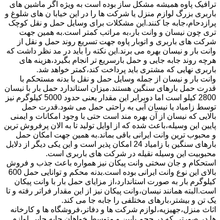
ترافیک پاوه همیشه مشکل ساز بوده است به ویژه اگر ماشین های
باربری بزرگ لوازم منزل یا شرکت ها را در این خیابا ن های شلوغ و
پرازدحام،جابه جا کنند.این مشکلات برای وسایل حمل و نقل کوچک
تری چون نیسان و وانت بار،به مراتب کمتر است.به همین جهت
شرکت های باربری و اتوبار پاوه جهت تسریع روند حمل و نقل از
وانت بار و نیسان بهره می برند.این نکته را باید در مد نظر داشت که
هرچه روند جابه جایی و حمل بارسریع تر انجام بگیرد،هزینه های
باربری نهایی که مشتری باید پرداخت کند،کمتر خواهد شد.
وانت بار و نیسان از جمله وسایل حمل و نقل با بدنه مستحکم با
قدرت حمل بارهای سنگین هستند.میزان استاندارد حمل بار با نیسان
2800 کیلو است اما دوبرابر این مقدار یعنی حدود 5000 کیلوگرم نیز
توسط زامیاد یا نیسان آبی به راحتی حمل می شود.قدرت حمل
بالایی که نیسان از آن بهره مند است حتی با وجود امکانات و ایمنی
پایین این وسیله،باعث شده که از اوایل تولید تا به الان پرفروش ترین
و محبوب ترین وانت ایرانی باقی بماند.به همین جهت امکان حمل
بارهای سنگین با زامیاد 24 امکان پذیر است و این یکی دیگر از دلایل
محبوبیت این وسیله نقیله در شرکت های باربری است.
استحکام و جان سختی وانت پیکان نیز همواره باعث جذب و فروش
بالای این نوع وانت ایرانی بوده است.بدنه محکم و توانایی حمل 600
کیلوگرم بار به صورت استاندارد،از مزایای حمل بار با وانت پیکان
است.البته همانند نیسان،وانت پیکان نیز از این مقدار فراتر رفته و تا
یک تن و بیشتر،بارهای مختلفی را جابه جا می کند.
اثاث منزل،جهیزیه،لوازم شرکت ها و دفاتر،فروشگاه ها و کارخانه
ها در صورتی که در حجم پایین و متوسط خواهان جابه جایی لوازم