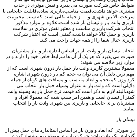
ضوابط خاص شرکت صورت می پذیرد و نقش موثری در جذب
مشتری خواهد داشت.قیمت مناسب،باربری ساده،قابلیت جابجایی با
سرعت بالا بین شهری و… از جمله نکاتی است که سبب محبوبیت
باربری وانت بار و نیسان بار شده است.علاوه بر موارد مذکور
انتخاب شرکت باربری مناسب و معتبر نقش موثری در سلامت
باربری و حمل کالا خواهد داشت،گفتنی است که اعتبار شرکت
باربری خیال شما را از همه جهات راحت می کند.
انتخاب نیسان بار و وانت بار بر اساس اندازه بار و نیاز مشتریان
صورت می پذیرد که هر یک از آن ها شرایط خاص خود را دارند و در
موارد زیر خلاصه می شوند:
معمولا بیشترین کاربرد وانت بار حمل بار درون شهری است که از
مهم ترین دلیل آن می توان به حجم کم بار درون شهری اشاره
کرد.وزن کم،حجم و ابعاد متناسب و مسافت های کوتاه از جمله
دلایلی است که وانت بار به عنوان وسیله حمل بار انتخاب می
شود.البته لازم به ذکر است که قیمت نرخ حمل بار به وسیله وانت
کمتر از نیسان است و همین امر سبب شده که معمولا افراد و
مشتریان برای جابجایی و باربری بین شهری وانت بار را انتخاب
نمایند.
نیسان بار
در صورتی که ابعاد و وزن بار بر اساس استاندارد های حمل بیش از
گنجایش یک وانت باشد،شرکت باربری موظف به پیشنهاد کردن