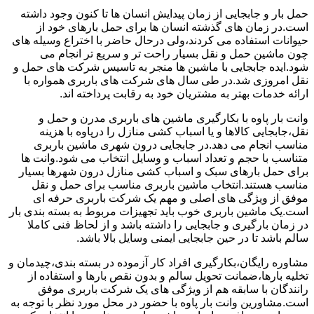
حمل بار و جابجایی از زمان پیدایش انسان ها تا کنون وجود داشته
است.در زمان های گذشته انسان ها برای حمل بارهای خود از
حیوانات استفاده می کردند،ولی درحال حاضر با اختراع وسیله های
چون ماشین حمل و نقل بسیار راحت تر و سریع تر انجام می
شود.ایده جابجایی با ماشین ها منجر به تاسیس شرکت های حمل و
نقل امروزی شد.در طی سال های شرکت های باربری همواره با
ارائه خدمات بهتر به مشتریان خود به رقابت پرداخته اند.
وانت بار پاوه با بکارگیری ماشین های باربری مدرن و حمل و
نقل،جابجایی کالاها و یا اسباب کشی منازل را درپاوه با هزینه
مناسب انجام می دهد.در جابجایی درون شهری ماشین باربری
متناسب با حجم و تعداد اسباب و وسایل انتخاب می شود.وانت ها
برای حمل بارهای سبک و اسباب کشی منازل درون شهرها بسیار
مناسب هستند.انتخاب ماشین باربری مناسب برای حمل و نقل
موفق از ویژگی های اصلی و مهم یک شرکت باربری حرفه ای
است.یک ماشین باربری خوب باید تجهیزات مربوط به بسته بندی بار
در زمان بارگیری و جابجایی را داشته باشد و از لحاظ فنی کاملا
سالم باشد تا در حین جابجایی ایمنی وسایل بالا باشد.
مشاوره رایگان،بکارگیری افراد کار آزموده در بسته بندی،چیدمان و
تخلیه بارها،ضمانت تحویل سالم و بدون نقص بارها و استفاده از
رانندگان با سابقه هم از ویژگی های یک شرکت باربری موفق
است.مشاورین وانت بار پاوه با حضور در محل مورد نظر با توجه به