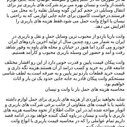
باشند،از وانت و نیسان بهره می برند.شرکت های باربری نیز برای
انتقال وسایلی در حجم کم این گونه وسایل نقلیه را به محل می
فرستند.درخواست کامیون برای جابه جایی لوازمی که به راحتی با
نیسان یا انواع وانت حمل می شود،فقط هزینه های باربری را
افزایش می دهد.
وانت باریا باردو از محبوب ترین وسایل حمل و نقل و باربری در
ایران به شمار می رود.چندین سال از تولید آخرین باردوهای ایران
خودرو می گذرد اما هنوز در خیابان و محله های پاوه به وفور شاهد
رفت و آمد و حضور این وسیله باربری محبوب و کارآمد هستیم.
وانت پیکان قیمت پایین و قدرت خوبی دارد از این رو اقشار مختلف
جامعه قادر به خرید و کسب درامد از آن هستند.هزینه نگه داری و
قیمت خرید قطعات باردو نیز پایین و به صرفه است.به لطف شاسی
مستحکم وانت پیکان قادر به جابه جایی حدود یک تن بار و اثاث
خواهیم بود.
محاسبه هزینه های حمل بار با وانت و نیسان
شاید بخواهید برآوردی از هزینه های باربری برای حمل لوازم داشته
باشید یا با قیمت های متفاوتی از جانب برخی شرکت های باربری و
اتوبار مواجه شده اید.در این حالت اطلاع از نحوه محاسبه هزینه های
باربری با وانت و نیسان در پاوه کمک کننده خواهد بود.در ادامه قصد
داریم تمام عواملی را که در محاسبه قیمت باربری با انواع وانت
موثر هستند،بیان کنیم.