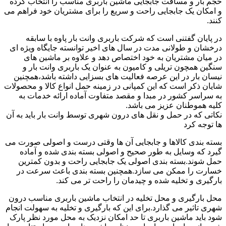
حجم بار و مسافت جابجایی ماشین باربری مناسب را انتخاب کرده
و امکان یک جابجایی راحت و سریع را برای مشتریان خود فراهم می
کنند.
در پایان گفتنی است که شرکت باربری وانت بار پاوه با سابقه
درخشان و طولانی مدت در سال های اخیر توانسته جایگاه ویژه ای
در میان مشتریان به خود اختصاص دهد و علاوه بر ماشین های
سنگین همچون تریلی و کامیون به عنوان یک باربری وانت بار و
نیسان بار در این عرصه فعالیت های بسزایی داشته باشد،همچنین
شایان ذکر است که این کمپانی در زمینه حمل انواع کالا و محصولات
به سراسر کشور در مبدا و مقصد متفاوت آماده ارائه خدمات به
کلیه هموطنان عزیز می باشد.
نکاتی که در حمل و نقل های درون شهری توسط وانت بار باید به آن
ها توجه کرد
بسته بندی کالاها و جابجایی آن ها وقتی درست و اصولی صورت می
گیرد که وسایل به طور صحیح و اصولی بسته بندی شده و آماده
حمل شوند.بسته بندی اصولی یک جابجایی راحت و بدون کمترین
خسارت را ممکن می سازد.همچنین بسته بندی باعث سرعت در
بارگیری و تخلیه شده و چیدمان را راحت تر می کند.
محل بارگیری و محل تخلیه در انتخاب ماشین باربری مناسب درون
شهری تاثیر می گذارد.برای این که بارگیری و تخلیه به سهولت انجام
شود باید ماشین باربری تا حد امکان نزدیک به محل مورد نظر پارک