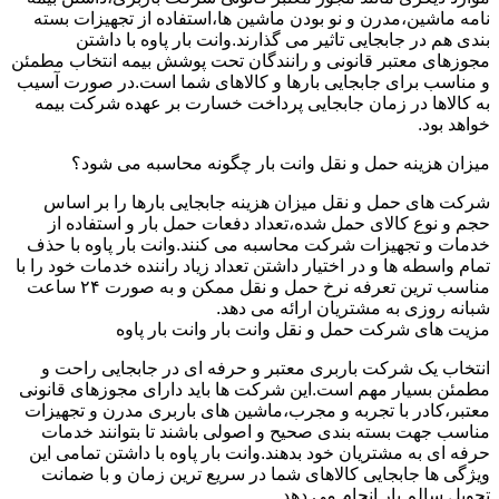
نامه ماشین،مدرن و نو بودن ماشین ها،استفاده از تجهیزات بسته
بندی هم در جابجایی تاثیر می گذارند.وانت بار پاوه با داشتن
مجوزهای معتبر قانونی و رانندگان تحت پوشش بیمه انتخاب مطمئن
و مناسب برای جابجایی بارها و کالاهای شما است.در صورت آسیب
به کالاها در زمان جابجایی پرداخت خسارت بر عهده شرکت بیمه
خواهد بود.
میزان هزینه حمل و نقل وانت بار چگونه محاسبه می شود؟
شرکت های حمل و نقل میزان هزینه جابجایی بارها را بر اساس
حجم و نوع کالای حمل شده،تعداد دفعات حمل بار و استفاده از
خدمات و تجهیزات شرکت محاسبه می کنند.وانت بار پاوه با حذف
تمام واسطه ها و در اختیار داشتن تعداد زیاد راننده خدمات خود را با
مناسب ترین تعرفه نرخ حمل و نقل ممکن و به صورت ۲۴ ساعت
شبانه روزی به مشتریان ارائه می دهد.
مزیت های شرکت حمل و نقل وانت بار وانت بار پاوه
انتخاب یک شرکت باربری معتبر و حرفه ای در جابجایی راحت و
مطمئن بسیار مهم است.این شرکت ها باید دارای مجوزهای قانونی
معتبر،کادر با تجربه و مجرب،ماشین های باربری مدرن و تجهیزات
مناسب جهت بسته بندی صحیح و اصولی باشند تا بتوانند خدمات
حرفه ای به مشتریان خود بدهند.وانت بار پاوه با داشتن تمامی این
ویژگی ها جابجایی کالاهای شما در سریع ترین زمان و با ضمانت
تحویل سالم بار انجام می دهد.