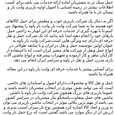
حمل سبک تر به مشتریان آماده ارائه خدمات می باشد.برای کسب
اطلاعات بیشتر در زمینه آشنایی با اصول اولیه باربری وانت بار و
نیسان بار با ما همراه باشید.
اگر به دنبال یک شرکت باربری خوب و مطمئن برای حمل کالاهای
خود هستند ما به شما شرکت وانت بار وانت بار پاوه را پیشنهاد می
کنیم،تا با بهره گیری از خدمات حرفه ای این اتوبار به راحتی حمل
بارهای خود را انجام دهید.ابتدا باید بدانید که یک شرکت حمل و نقل
حرفه ای دارای چه ویژگی هایی است،شرکت وانت بار پاوه به
عنوان اولین موسسه حمل و نقل در ایران و با سابقه طولانی در
انواع حمل ونقل از شرکت های معتبر ایران است که با استفاده از
کارکنان ماهر و کار آزموده و تجهیزات پیشرفته و انواع ماشین آلات
باری مدرن حمل و نقل در پاوه و سراسر ایران انجام می دهد.
برای آشنایی بیشتر با خدمات حرفه ای وانت بار پاوه در این مقاله
همراه ما باشید.
حمل و نقل کالا و محصولات،دارای اصول و استاندارد های خاصی
است که می توانند نقش موثری در انتخاب مشتریان داشته باشند و
عموما باربری های بزرگ همچون شرکت وانت بار پاوه با داشتن
ماشین های حمل متفاوت،پاسخگو نیاز مشتریان در سراسر کشور
می باشد.از مهم ترین نکاتی موثر در انتخاب ماشین باربری می توان
به وزن و ابعاد کالا اشاره کرد،همچنین نوع بار،میزان آسیب پذیری و
ارزش آن از دیگر موارد می باشد.گفتنی است که نرخ حمل بار وانت