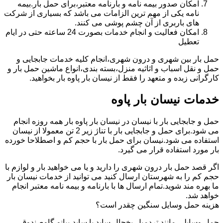
امکان صدور بیمه نامه و بارنامه معتبر،برای حمل بار.بیمه
نامه یکی از مهم ترین الزامات می باشد که بسیاری از شرکت
های باربری از آن چشم پوشی می کنند.
امکان فعالیت و انجام خدمات بصورت 24 ساعته حتی در ایام
تعطیل
حمل بار بین شهری و درون شهری،انجام کلیه خدمات جابجایی و
حمل و نقل اسباب و اثاثیه منزل،بسته بندی،انواع ماشین حمل بار و
کارگرانی زبده و متعهد را فقط از نیسان بار پاوه بار بخواهید.
خدمات نیسان بار پاوه
حمل و جابجایی بار با نیسان در نیسان بار پاوه بار همه روزه انجام
می شود.برای حمل و جابجایی بار با تناژ زیر 2 تن معمولا از نیسان
استفاده می شود.نیسان برای حمل بار با حجم کم و اصطلاحا خورده
بار مورد استفاده قرار می گیرد.
اگر قصد حمل بار درون شهری را دارید و یا می خواهید بار و لوازم با
حجم کم را به شهرستان ارسال کنید می توانید از خدمات نیسان بار
ما بهره مند شوید.تمام ارسال ها با بارنامه و بیمه نامه معتبر انجام
خواهد شد.
هزینه حمل وسایل سنگین چقدر است؟
حمل وسایلی مانند تردمیل،یخچال ساید با ساید،پیانو،گاوصندوق