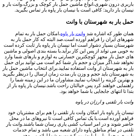
باربری درون شهری،انواع ماشین حمل بار کوچک و بزرگ،وانت بار و
نیسان بار دارید: کافی است با نیسان بار پاوه بار تماس بگیرید.
حمل بار به شهرستان با وانت
همان طور که اشاره شد
وانت بار پاوه
،امکان حمل بار به تمام
شهرهای ایران را فراهم آورده است.صد البته که کار حمل بار به
شهرستان بسیار دشوار است اما نیسان بار پاوه بار ثابت کرده است
به خوبی می تواند از پس این کار برآید.با بسته بندی اصولی و ماشین
های حمل بار مجهز کوچکترین خسارتی به لوازم و بارهای شما وارد
نخواهد شد.اگر میزان و حجم بار شما کم است می توانید برای حمل
بار به شهرستان از وانت استفاده نمایید.برای انتخاب ماشین حمل بار
به شهرستان باید حجم و وزن بار،مدت زمان ارسال را درنظر بگیرید
و بهترین گزینه را انتخاب نمایید.مشاوران ما در این زمینه شما را
راهنمایی خواهند کرد پس خیالتان راحت باشد.نیسان بار پاوه بار از
بتدا تا انتهای جابجایی با شما خواهد بود.
وانت بار تلفنی و ارزان در پاوه
نیسان بار پاوه بار امکان وانت بار تلفنی را هم برای مشتریان خود
فراهم آورده است.با یک تماس کافی است تا نیروهای ما در محل
حاضر شوند و در امر اسباب کشی یاری رسان شما باشند.وانت بار
تلفنی در تمام مناطق پاوه دارای شعبه می باشد و تمام خدمات
باربری و حمل بار را با بهترین کیفیت به شما ارائه می دهد.