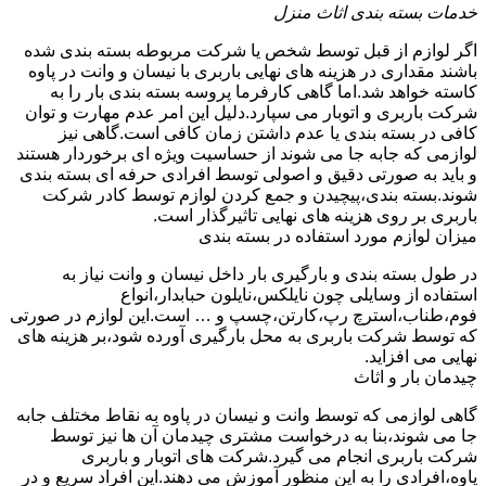
خدمات بسته بندی اثاث منزل
اگر لوازم از قبل توسط شخص یا شرکت مربوطه بسته بندی شده
باشند مقداری در هزینه های نهایی باربری با نیسان و وانت در پاوه
کاسته خواهد شد.اما گاهی کارفرما پروسه بسته بندی بار را به
شرکت باربری و اتوبار می سپارد.دلیل این امر عدم مهارت و توان
کافی در بسته بندی یا عدم داشتن زمان کافی است.گاهی نیز
لوازمی که جابه جا می شوند از حساسیت ویژه ای برخوردار هستند
و باید به صورتی دقیق و اصولی توسط افرادی حرفه ای بسته بندی
شوند.بسته بندی،پیچیدن و جمع کردن لوازم توسط کادر شرکت
باربری بر روی هزینه های نهایی تاثیرگذار است.
میزان لوازم مورد استفاده در بسته بندی
در طول بسته بندی و بارگیری بار داخل نیسان و وانت نیاز به
استفاده از وسایلی چون نایلکس،نایلون حبابدار،انواع
فوم،طناب،استرچ رپ،کارتن،چسپ و … است.این لوازم در صورتی
که توسط شرکت باربری به محل بارگیری آورده شود،بر هزینه های
نهایی می افزاید.
چیدمان بار و اثاث
گاهی لوازمی که توسط وانت و نیسان در پاوه به نقاط مختلف جابه
جا می شوند،بنا به درخواست مشتری چیدمان آن ها نیز توسط
شرکت باربری انجام می گیرد.شرکت های اتوبار و باربری
پاوه،افرادی را به این منظور آموزش می دهند.این افراد سریع و در