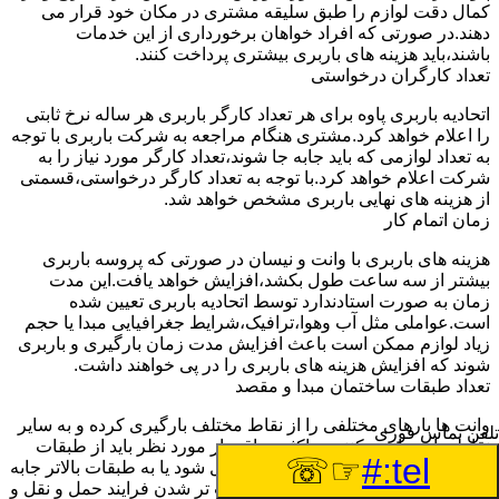
کمال دقت لوازم را طبق سلیقه مشتری در مکان خود قرار می
دهند.در صورتی که افراد خواهان برخورداری از این خدمات
باشند،باید هزینه های باربری بیشتری پرداخت کنند.
تعداد کارگران درخواستی
اتحادیه باربری پاوه برای هر تعداد کارگر باربری هر ساله نرخ ثابتی
را اعلام خواهد کرد.مشتری هنگام مراجعه به شرکت باربری با توجه
به تعداد لوازمی که باید جابه جا شوند،تعداد کارگر مورد نیاز را به
شرکت اعلام خواهد کرد.با توجه به تعداد کارگر درخواستی،قسمتی
از هزینه های نهایی باربری مشخص خواهد شد.
زمان اتمام کار
هزینه های باربری با وانت و نیسان در صورتی که پروسه باربری
بیشتر از سه ساعت طول بکشد،افزایش خواهد یافت.این مدت
زمان به صورت استادندارد توسط اتحادیه باربری تعیین شده
است.عواملی مثل آب وهوا،ترافیک،شرایط جغرافیایی مبدا یا حجم
زیاد لوازم ممکن است باعث افزایش مدت زمان بارگیری و باربری
شوند که افزایش هزینه های باربری را در پی خواهند داشت.
تعداد طبقات ساختمان مبدا و مقصد
وانت ها بارهای مختلفی را از نقاط مختلف بارگیری کرده و به سایر
تلفن تماس فوری
نقاط جابه جا می کنند.در اکثر مواقع بار مورد نظر باید از طبقات
☞☏
tel:#
همکف به بالای ساختمان به پایین منتقل شود یا به طبقات بالاتر جابه
جا شود.انتقال لوازم از پله باعث سخت تر شدن فرایند حمل و نقل و