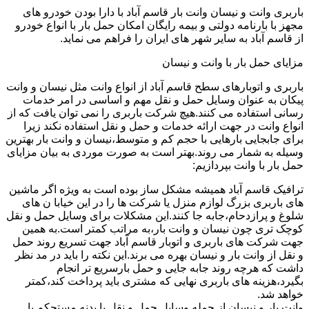
باربری وانت و نیسان وانت بار قاسم آباد با دارا بودن خودرو های
مجهز با بارنامه دولتی و بیمه رایگان امکان حمل بار با انواع خودرو
از قاسم آباد به سایر شهر های ایران را فراهم می نماید.
مزایای حمل بار با وانت و نیسان
باربری و اتوبارهای سطح قاسم آباد از انواع وانت مثل نیسان و وانت
پیکان به عنوان وسایل حمل و نقل مهم و اساسی در امر خدمات
رسانی استفاده می کنند.هیچ شرکت باربری را نمی توان یافت که از
انواع وانت در جهت ارائه خدمات و حمل و نقل استفاده نکند زیرا
برای جابجایی بارهایی با حجم کم و متوسط،نیسان و وانت بار بهترین
وسیله به شمار می روند.بهتر است به صورت موردی به بیان مزایای
حمل بار با وانت بپردازیم:
ترافیک قاسم آباد همیشه مشکل ساز بوده است به ویژه اگر ماشین
های باربری بزرگ لوازم منزل یا شرکت ها را در این خیابا ن های
شلوغ و پرازدحام،جابه جا کنند.این مشکلات برای وسایل حمل و نقل
کوچک تری چون نیسان و وانت بار،به مراتب کمتر است.به همین
جهت شرکت های باربری و اتوبار قاسم آباد جهت تسریع روند حمل
و نقل از وانت بار و نیسان بهره می برند.این نکته را باید در مد نظر
داشت که هرچه روند جابه جایی و حمل بارسریع تر انجام
بگیرد،هزینه های باربری نهایی که مشتری باید پرداخت کند،کمتر
خواهد شد.
وانت بار و نیسان از جمله وسایل حمل و نقل با بدنه مستحکم با