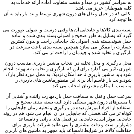
به سراسر کشور در مبدا و مقصد متفاوت آماده ارائه خدمات به
کلیه هموطنان عزیز می باشد.
نکاتی که در حمل و نقل های درون شهری توسط وانت بار باید به آن
ها توجه کرد
بسته بندی کالاها و جابجایی آن ها وقتی درست و اصولی صورت می
گیرد که وسایل به طور صحیح و اصولی بسته بندی شده و آماده
حمل شوند.بسته بندی اصولی یک جابجایی راحت و بدون کمترین
خسارت را ممکن می سازد.همچنین بسته بندی باعث سرعت در
بارگیری و تخلیه شده و چیدمان را راحت تر می کند.
محل بارگیری و محل تخلیه در انتخاب ماشین باربری مناسب درون
شهری تاثیر می گذارد.برای این که بارگیری و تخلیه به سهولت انجام
شود باید ماشین باربری تا حد امکان نزدیک به محل مورد نظر پارک
شود.وانت بار قاسم آباد برای این منظورماشین های باربری را
متناسب با مکان مشتریان انتخاب می کند.
سرعت حمل و نقل به مسافت حمل بار،مهارت راننده و آشنایی آن
با مسیرهای درون شهر بستگی دارد.البته بسته بندی صحیح و
استفاده از افراد آموزش دیده در بارگیری و تخلیه زمان جابجایی را
کوتاه تر می کند.فصلی که جابجایی در آن انجام می شود هم در روند
جابجایی موثر است،جابجایی در فصل های بارانی و نامساعد
دشوارتر است و دقت بیشتری را می طلبد.شرکت باربری برای
حفاظت کالاها در شرایط نامساعد باید مجهز به ماشین های باربری