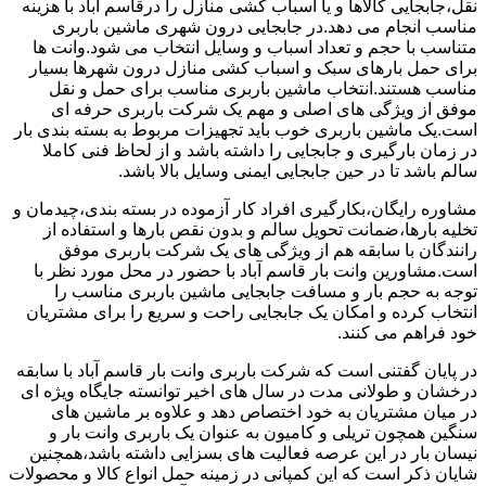
نقل،جابجایی کالاها و یا اسباب کشی منازل را درقاسم آباد با هزینه
مناسب انجام می دهد.در جابجایی درون شهری ماشین باربری
متناسب با حجم و تعداد اسباب و وسایل انتخاب می شود.وانت ها
برای حمل بارهای سبک و اسباب کشی منازل درون شهرها بسیار
مناسب هستند.انتخاب ماشین باربری مناسب برای حمل و نقل
موفق از ویژگی های اصلی و مهم یک شرکت باربری حرفه ای
است.یک ماشین باربری خوب باید تجهیزات مربوط به بسته بندی بار
در زمان بارگیری و جابجایی را داشته باشد و از لحاظ فنی کاملا
سالم باشد تا در حین جابجایی ایمنی وسایل بالا باشد.
مشاوره رایگان،بکارگیری افراد کار آزموده در بسته بندی،چیدمان و
تخلیه بارها،ضمانت تحویل سالم و بدون نقص بارها و استفاده از
رانندگان با سابقه هم از ویژگی های یک شرکت باربری موفق
است.مشاورین وانت بار قاسم آباد با حضور در محل مورد نظر با
توجه به حجم بار و مسافت جابجایی ماشین باربری مناسب را
انتخاب کرده و امکان یک جابجایی راحت و سریع را برای مشتریان
خود فراهم می کنند.
در پایان گفتنی است که شرکت باربری وانت بار قاسم آباد با سابقه
درخشان و طولانی مدت در سال های اخیر توانسته جایگاه ویژه ای
در میان مشتریان به خود اختصاص دهد و علاوه بر ماشین های
سنگین همچون تریلی و کامیون به عنوان یک باربری وانت بار و
نیسان بار در این عرصه فعالیت های بسزایی داشته باشد،همچنین
شایان ذکر است که این کمپانی در زمینه حمل انواع کالا و محصولات