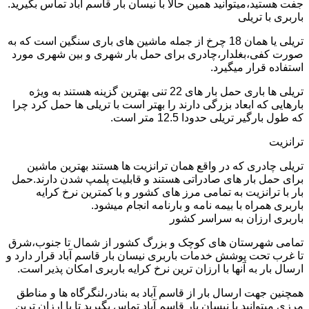
جفت هستید،میتوانید همین حالا با نیسان بار قاسم آباد تماس بگیرید.
باربری با تریلی
تریلی یا همان 18 چرخ از جمله ماشین های باری سنگین است که به
صورت کفی،بغلدار،چادری برای حمل بار شهری و بین شهری مورد
استفاده قرار میگیرد.
تریلی ها باری حمل بار های 22 تنی بهترین گزینه هستند به ویژه
بارهایی که ابعاد بزرگی دارند را بهتر است با تریلی ها حمل کرد چرا
که طول بارگیر تریلی حدودا 12.5 متر است.
ترانزیت
تریلی چادری که در واقع همان ترانزیت ها هستند بهترین ماشین
برای حمل بار های صادراتی هستند و قابلیت پلمپ شدن دارند.حمل
بار با ترانزیت به تمامی مرز های کشور و با کمترین نرخ کرایه
باربری همراه با بیمه نامه و بارنامه انجام میشود.
باربری ارزان به سراسر کشور
تمامی شهرستان های کوچک و بزرگ کشور از شمال تا جنوب،شرق
تا غرب تحت پوشش خدمات باربری نیسان بار قاسم آباد قرار دارد و
ارسال بار به آنها با ارزان ترین نرخ کرایه باربری امکان پذیر است.
همچنین جهت ارسال بار از قاسم آباد به بنادر،لنگرگاه ها و مناطق
مرزی میتوانید با نیسان بار قاسم آباد تماس بگیرید تا با ارزان ترین