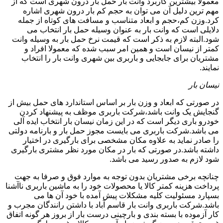
معمولا بیشترین کاربرد وانت بار حمل بار درون شهری است که از
مهم ترین دلیل آن می توان به حجم کم بار درون شهری اشاره
کرد.وزن کم،حجم و ابعاد متناسب و مسافت های کوتاه از جمله
دلایلی است که وانت بار به عنوان وسیله حمل بار انتخاب می
شود.البته لازم به ذکر است که قیمت نرخ حمل بار به وسیله وانت
کمتر از نیسان است و همین امر سبب شده که معمولا افراد و
مشتریان برای جابجایی و باربری بین شهری وانت بار را انتخاب
نمایند.
نیسان بار
در صورتی که ابعاد و وزن بار بر اساس استاندارد های حمل بیش از
گنجایش یک وانت باشد،شرکت باربری موظف به پیشنهاد کردن
خودرو باری دیگر است که در این زمان نیسان بار انتخاب ایده آلی
می باشد.شرکت باربری می بایست مجوز حمل بار و بارنامه دولتی
را صادر نماید به علاوه مکان مشخصی برای بارگیری در اختیار
داشته باشد.در صورتی که بار در مکان مورد نظر مشتری بارگیری
شود لازم به صدور رسید می باشد.
چنانچه برخی مشتریان بدون توجه به موارد فوق و صرفا به جهت
پرداخت هزینه کمتر کالا یا محصولات خود را به ماشین باربری ناآشنا
بسپارد مسئولیت کلیه مشکلات پیش آمده با خود آن ها می
باشد.شرکت باربری وانت بار قاسم آباد با داشتن رانندگان مجرب و
کار آزموده با بسته بندی و بارچینی درست بار از بروز هر گونه اتفاق