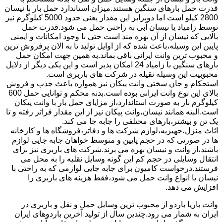
قدرت حمل بارهای سنگین هستند.میزان استاندارد حمل بار با نیسان
2800 کیلو است اما دوبرابر این مقدار یعنی حدود 5000 کیلوگرم نیز
توسط زامیاد یا نیسان آبی به راحتی حمل می شود.قدرت حمل
بالایی که نیسان از آن بهره مند است حتی با وجود امکانات و ایمنی
پایین این وسیله،باعث شده که از اوایل تولید تا به الان پرفروش ترین
و محبوب ترین وانت ایرانی باقی بماند.به همین جهت امکان حمل
بارهای سنگین با زامیاد 24 امکان پذیر است و این یکی دیگر از دلایل
محبوبیت این وسیله نقیله در شرکت های باربری است.
استحکام و جان سختی وانت پیکان نیز همواره باعث جذب و فروش
بالای این نوع وانت ایرانی بوده است.بدنه محکم و توانایی حمل 600
کیلوگرم بار به صورت استاندارد،از مزایای حمل بار با وانت پیکان
است.البته همانند نیسان،وانت پیکان نیز از این مقدار فراتر رفته و تا
یک تن و بیشتر،بارهای مختلفی را جابه جا می کند.
اثاث منزل،جهیزیه،لوازم شرکت ها و دفاتر،فروشگاه ها و کارخانه
ها در صورتی که در حجم پایین و متوسط خواهان جابه جایی لوازم
باشند،از وانت و نیسان بهره می برند.شرکت های باربری نیز برای
انتقال وسایلی در حجم کم این گونه وسایل نقلیه را به محل می
فرستند.درخواست کامیون برای جابه جایی لوازمی که به راحتی با
نیسان یا انواع وانت حمل می شود،فقط هزینه های باربری را
افزایش می دهد.
وانت باریا باردو از محبوب ترین وسایل حمل و نقل و باربری در
ایران به شمار می رود.چندین سال از تولید آخرین باردوهای ایران