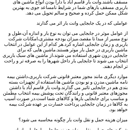
مسقف باشند.وانت بار قاسم آباد با دارا بودن انواع ماشین های
باربری مسقف بارهای شما در شرایط نامساعد جوی به بهترین
شکل ممکن حمل کرده و صحیح و سالم تحویل می دهد.
عواملی که در یک جابجایی وانت بار اثر می گذارند
از عوامل موثر در جابجایی می توان به نوع بار و اندازه آن،طول و
نوع مسیر از مبدا تا مقصد،میزان بودجه مشتری،امکانات شرکت
باربری و زمان جابجایی اشاره کرد.هر کدام از این عوامل در انتخاب
ماشین باربری در حمل بار موثر هستند.ماشین هایی که برای
جابجایی درون شهری استفاده می شوند،از ماشین های سبک باربری
انتخاب می شوند تا جابجایی بار داخل شهرها را به صرفه تر و راحت
تر انجام دهند.
موارد دیگری مانند مجوز معتبر قانونی شرکت باربری،داشتن بیمه
نامه ماشین،مدرن و نو بودن ماشین ها،استفاده از تجهیزات بسته
بندی هم در جابجایی تاثیر می گذارند.وانت بار قاسم آباد با داشتن
مجوزهای معتبر قانونی و رانندگان تحت پوشش بیمه انتخاب مطمئن
و مناسب برای جابجایی بارها و کالاهای شما است.در صورت آسیب
به کالاها در زمان جابجایی پرداخت خسارت بر عهده شرکت بیمه
خواهد بود.
میزان هزینه حمل و نقل وانت بار چگونه محاسبه می شود؟
شرکت های حمل و نقل میزان هزینه جابجایی بارها را بر اساس