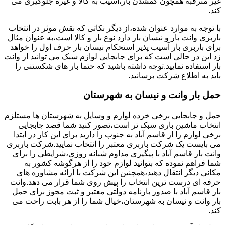
غیر مترقبه همچون گمشدن بار،آسیب به کالا و غیره جلوگیری می
کند.
با توجه به موارد عنوان شده،از دیگر نکاتی که نقش موثر در انتخاب
باربری وانت بار و نیسان بار دارد نوع بار و کالا است،به عنوان مثال
برای باربری بار آسیب پذیر استحکام نیسان بار حرف اول را خواهد
زد این در حالی است که برای جابجایی لوازم سبک می توانید از وانت
بار استفاده نمایید.توجه داشته باشید که حتما بار های شکستنی را
باید به اطلاع شرکت برسانید.
حمل بار وانت و نیسان به شهرستان
حمل و جابجایی برخی خرده لوازم و وسایل به شهرستان ها مستلزم
انتخاب ماشین باری سبک تر است،تصور کنید شما قصد جابجایی
برخی لوازم را از قاسم آباد به جنوب را دارید برای این کار در ابتدا
می بایست یک شرکت باربری معتبر را انتخاب نمایید.شرکت باربری
وانت بار قاسم آباد با پیگیری مداوم شبانه روزی،شرایطی را برای
شما فراهم نموده که بتوانید لوازم خود را از هرگوشه کشور به
مکانی دیگر انتقال دهید،همچنین این شرکت با ارائه مشاوره های
حرفه ای درست ترین انتخاب را پیش روی شما قرار می دهد.وانت
بار قاسم آباد با صدور بارنامه دولتی معتبر و ثبت مجوز برای حمل
بار وانت و نیسان به شهرستان،خیال شما را از هر بابت راحت می
کند.