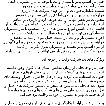
حمل بار آسیب پذیر با نیسان وانت با توجه به نیاز مشتریان گاهی
ممکن است حمل مواد غذایی و مواد آسیب پذیر همچون
شیشه،گیاهان،حیوانات و… بر عهده شرکت های باربری
قرارگیرد.در چنین شرایطی،اطلاع رسانی صحیح در خصوص
محتویات بار نقش مهمی را ایفا خواهد کرد و باربری بر اساس
استاندارد ها ماشین حمل کننده متناسب را اعزام می کند.وانت بار
قاسم آباد با داشتن انواع ماشین های باری متناسب با نیاز مشتریان
به سادگی می تواند در این زمینه فعالیت مثبت داشته باشد و با
اعزام نیسان بار و وانت بار امنیت حمل مواد از مبدا تا مقصد را
فراهم نماید.این ماشین ها مجهز به کلیه تجهیزات لازم برای نگهداری
از مواد آسیب پذیر هستند و مشتریان بدون نگرانی از فاسد
شدن،شکستن یا از بین رفتن بار می توانند آن را به باربری بسپارند.
ویژگی های یک شرکت وانت بار حرفه ای
حمل بار و جابجایی از زمان پیدایش انسان ها تا کنون وجود داشته
است.در زمان های گذشته انسان ها برای حمل بارهای خود از
حیوانات استفاده می کردند،ولی درحال حاضر با اختراع وسیله های
چون ماشین حمل و نقل بسیار راحت تر و سریع تر انجام می
شود.ایده جابجایی با ماشین ها منجر به تاسیس شرکت های حمل و
نقل امروزی شد.در طی سال های شرکت های باربری همواره با
ارائه خدمات بهتر به مشتریان خود به رقابت پرداخته اند.
وانت بار قاسم آباد با بکارگیری ماشین های باربری مدرن و حمل و