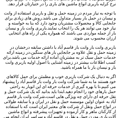
نرخ کرایه باربری انواع ماشین های باری را در ختیارتان قرار دهد.
با توجه به نیاز مردم در زمینه حمل و نقل و باربری استفاده از وانت
و نیسان در حمل بار بسیار متداول می باشد.روش های زیادی برای
جابجایی کالا و محصولات مشتریان وجود دارد که بنا به خواسته و
نیاز خود می توانند هر یک را انتخاب نمایند.باربری وانت بار و نیسان
بار از جمله مواردی می باشند که همواره یکی از راه های انتخابی
ارزان محسوب می شوند.
باربری وانت بار وانت بار قاسم آباد با داشتن سابقه درخشان در
زمینه حمل و نقل علاوه بر جابجایی بار های سنگین،در زمینه ارائه
خدمات حمل سبک تر به مشتریان آماده ارائه خدمات می باشد.برای
کسب اطلاعات بیشتر در زمینه آشنایی با اصول اولیه باربری وانت
بار و نیسان بار با ما همراه باشید.
اگر به دنبال یک شرکت باربری خوب و مطمئن برای حمل کالاهای
خود هستند ما به شما شرکت وانت بار وانت بار قاسم آباد را پیشنهاد
می کنیم،تا با بهره گیری از خدمات حرفه ای این اتوبار به راحتی
حمل بارهای خود را انجام دهید.ابتدا باید بدانید که یک شرکت حمل و
نقل حرفه ای دارای چه ویژگی هایی است،شرکت وانت بار قاسم
آباد به عنوان اولین موسسه حمل و نقل در ایران و با سابقه طولانی
در انواع حمل ونقل از شرکت های معتبر ایران است که با استفاده
از کارکنان ماهر و کار آزموده و تجهیزات پیشرفته و انواع ماشین
آلات باری مدرن حمل و نقل در قاسم آباد و سراسر ایران انجام می