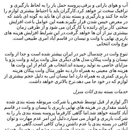
آب و هوای بارانی و برفی،پروسه حمل بار را به لحاظ بارگیری و
ترافیک سخت تر خواهد کرد.کارگران باید با احتیاط بیشتری لوازم را
جابه جا کنند و بارگیری و بسته بندی آن ها باید به گونه ای باشد که
در معرض خیس شدن قرار نگیرند.همه این عوامل باعث افزایش
سختی کار برای راننده یا کارگران می شود و از طرفی زمان
بیشتری نیز از آن ها خواهد گرفت.در این شرایط افزایش هزینه های
باربری نهایی با وانت و نیسان در قاسم آباد امری طبیعی است.
نوع وانت انتخابی
تنوع وانت در چندسال خیر در ایران بیشتر شده است و جدا از وانت
نیسان و وانت پیکان،مدل های دیگری مثل وانت پراید و وانت پژو با
مزایای خاصی به تولید رسیده اند.انتخاب هر کدام از این وانت ها
هزینه های معینی به همراه دارد.به طور مثال وانت پیکان هزینه
باربری کمتری به همراه دارد اما نیسان آبی به دلیل حجم بیشتری از
لوازم که در خود جا می دهد،نرخ بالاتری خواهد داشت.
خدمات بسته بندی اثاث منزل
اگر لوازم از قبل توسط شخص یا شرکت مربوطه بسته بندی شده
باشند مقداری در هزینه های نهایی باربری با نیسان و وانت در قاسم
آباد کاسته خواهد شد.اما گاهی کارفرما پروسه بسته بندی بار را به
شرکت باربری و اتوبار می سپارد.دلیل این امر عدم مهارت و توان
کافی در بسته بندی یا عدم داشتن زمان کافی است.گاهی نیز
لوازمی که جابه جا می شوند از حساسیت ویژه ای برخوردار هستند