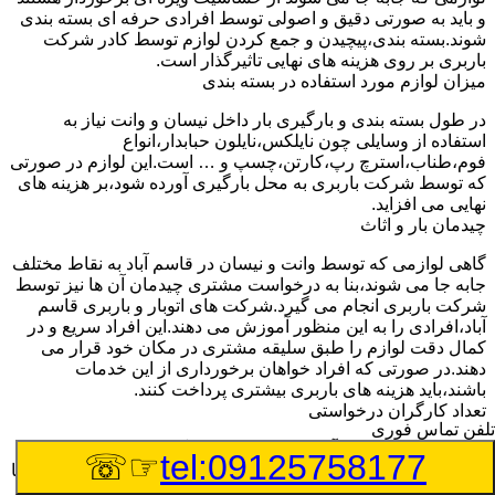
و باید به صورتی دقیق و اصولی توسط افرادی حرفه ای بسته بندی
شوند.بسته بندی،پیچیدن و جمع کردن لوازم توسط کادر شرکت
باربری بر روی هزینه های نهایی تاثیرگذار است.
میزان لوازم مورد استفاده در بسته بندی
در طول بسته بندی و بارگیری بار داخل نیسان و وانت نیاز به
استفاده از وسایلی چون نایلکس،نایلون حبابدار،انواع
فوم،طناب،استرچ رپ،کارتن،چسپ و … است.این لوازم در صورتی
که توسط شرکت باربری به محل بارگیری آورده شود،بر هزینه های
نهایی می افزاید.
چیدمان بار و اثاث
گاهی لوازمی که توسط وانت و نیسان در قاسم آباد به نقاط مختلف
جابه جا می شوند،بنا به درخواست مشتری چیدمان آن ها نیز توسط
شرکت باربری انجام می گیرد.شرکت های اتوبار و باربری قاسم
آباد،افرادی را به این منظور آموزش می دهند.این افراد سریع و در
کمال دقت لوازم را طبق سلیقه مشتری در مکان خود قرار می
دهند.در صورتی که افراد خواهان برخورداری از این خدمات
باشند،باید هزینه های باربری بیشتری پرداخت کنند.
تعداد کارگران درخواستی
تلفن تماس فوری
اتحادیه باربری قاسم آباد برای هر تعداد کارگر باربری هر ساله نرخ
☞☏
tel:09125758177
ثابتی را اعلام خواهد کرد.مشتری هنگام مراجعه به شرکت باربری با
توجه به تعداد لوازمی که باید جابه جا شوند،تعداد کارگر مورد نیاز را