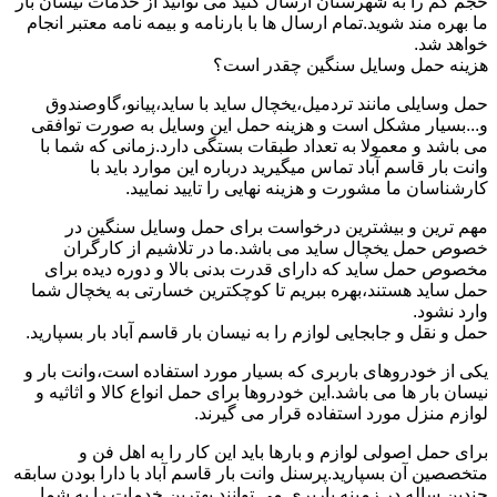
حجم کم را به شهرستان ارسال کنید می توانید از خدمات نیسان بار
ما بهره مند شوید.تمام ارسال ها با بارنامه و بیمه نامه معتبر انجام
خواهد شد.
هزینه حمل وسایل سنگین چقدر است؟
حمل وسایلی مانند تردمیل،یخچال ساید با ساید،پیانو،گاوصندوق
و...بسیار مشکل است و هزینه حمل این وسایل به صورت توافقی
می باشد و معمولا به تعداد طبقات بستگی دارد.زمانی که شما با
وانت بار قاسم آباد تماس میگیرید درباره این موارد باید با
کارشناسان ما مشورت و هزینه نهایی را تایید نمایید.
مهم ترین و بیشترین درخواست برای حمل وسایل سنگین در
خصوص حمل یخچال ساید می باشد.ما در تلاشیم از کارگران
مخصوص حمل ساید که دارای قدرت بدنی بالا و دوره دیده برای
حمل ساید هستند،بهره ببریم تا کوچکترین خسارتی به یخچال شما
وارد نشود.
حمل و نقل و جابجایی لوازم را به نیسان بار قاسم آباد بار بسپارید.
یکی از خودروهای باربری که بسیار مورد استفاده است،وانت بار و
نیسان بار ها می باشد.این خودروها برای حمل انواع کالا و اثاثیه و
لوازم منزل مورد استفاده قرار می گیرند.
برای حمل اصولی لوازم و بارها باید این کار را به اهل فن و
متخصصین آن بسپارید.پرسنل وانت بار قاسم آباد با دارا بودن سابقه
چندین ساله در زمینه باربری می توانند بهترین خدمات را به شما