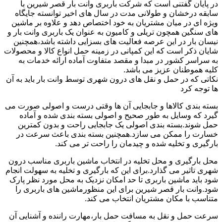
در پایان گفتنی است که شرکت باربری وانت بار قصر شیرین با
سابقه درخشان و طولانی مدت در سال های اخیر توانسته جایگاه
ویژه ای در میان مشتریان به خود اختصاص دهد و علاوه بر ماشین
های سنگین همچون تریلی و کامیون به عنوان یک باربری وانت بار و
نیسان بار در این عرصه فعالیت های بسزایی داشته باشد،همچنین
شایان ذکر است که این کمپانی در زمینه حمل انواع کالا و محصولات
به سراسر کشور در مبدا و مقصد متفاوت آماده ارائه خدمات به
کلیه هموطنان عزیز می باشد.
نکاتی که در حمل و نقل های درون شهری توسط وانت بار باید به آن
ها توجه کرد
بسته بندی کالاها و جابجایی آن ها وقتی درست و اصولی صورت می
گیرد که وسایل به طور صحیح و اصولی بسته بندی شده و آماده
حمل شوند.بسته بندی اصولی یک جابجایی راحت و بدون کمترین
خسارت را ممکن می سازد.همچنین بسته بندی باعث سرعت در
بارگیری و تخلیه شده و چیدمان را راحت تر می کند.
محل بارگیری و محل تخلیه در انتخاب ماشین باربری مناسب درون
شهری تاثیر می گذارد.برای این که بارگیری و تخلیه به سهولت انجام
شود باید ماشین باربری تا حد امکان نزدیک به محل مورد نظر پارک
شود.وانت بار قصر شیرین برای این منظورماشین های باربری را
متناسب با مکان مشتریان انتخاب می کند.
سرعت حمل و نقل به مسافت حمل بار،مهارت راننده و آشنایی آن