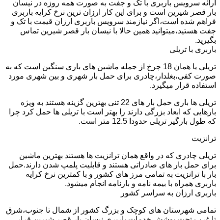
ارائه سرویس باربری با تک و جفت به صورت همه روزه در نیسان
بار قصر شیرین است و برای این کار ارزان ترین نرخ کرایه باربری
فراهم شده است،اگر نیازمند سرویس باربری ارزان قیمت با تک و
جفت هستید،میتوانید همین حالا با نیسان بار قصر شیرین تماس
بگیرید.
باربری با تریلی
تریلی یا همان 18 چرخ از جمله ماشین های باری سنگین است که به
صورت کفی،بغلدار،چادری برای حمل بار شهری و بین شهری مورد
استفاده قرار میگیرد.
تریلی ها باری حمل بار های 22 تنی بهترین گزینه هستند به ویژه
بارهایی که ابعاد بزرگی دارند را بهتر است با تریلی ها حمل کرد چرا
که طول بارگیر تریلی حدودا 12.5 متر است.
ترانزیت
تریلی چادری که در واقع همان ترانزیت ها هستند بهترین ماشین
برای حمل بار های صادراتی هستند و قابلیت پلمپ شدن دارند.حمل
بار با ترانزیت به تمامی مرز های کشور و با کمترین نرخ کرایه
باربری همراه با بیمه نامه و بارنامه انجام میشود.
باربری ارزان به سراسر کشور
تمامی شهرستان های کوچک و بزرگ کشور از شمال تا جنوب،شرق
تا غرب تحت پوشش خدمات باربری نیسان بار قصر شیرین قرار