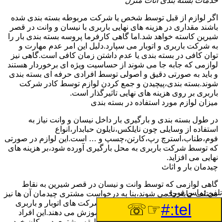
خدمات بسته بندی اثاث منزل
اگر لوازم از قبل توسط شخص یا شرکت مربوطه بسته بندی شده
باشند مقداری در هزینه های نهایی باربری با نیسان و وانت در قصر
شیرین کاسته خواهد شد.اما گاهی کارفرما پروسه بسته بندی بار را
به شرکت باربری و اتوبار می سپارد.دلیل این امر عدم مهارت و
توان کافی در بسته بندی یا عدم داشتن زمان کافی است.گاهی نیز
لوازمی که جابه جا می شوند از حساسیت ویژه ای برخوردار هستند
و باید به صورتی دقیق و اصولی توسط افرادی حرفه ای بسته بندی
شوند.بسته بندی،پیچیدن و جمع کردن لوازم توسط کادر شرکت
باربری بر روی هزینه های نهایی تاثیرگذار است.
میزان لوازم مورد استفاده در بسته بندی
در طول بسته بندی و بارگیری بار داخل نیسان و وانت نیاز به
استفاده از وسایلی چون نایلکس،نایلون حبابدار،انواع
فوم،طناب،استرچ رپ،کارتن،چسپ و … است.این لوازم در صورتی
که توسط شرکت باربری به محل بارگیری آورده شود،بر هزینه های
نهایی می افزاید.
چیدمان بار و اثاث
گاهی لوازمی که توسط وانت و نیسان در قصر شیرین به نقاط
تلفن تماس فوری
مختلف جابه جا می شوند،بنا به درخواست مشتری چیدمان آن ها نیز
توسط شرکت باربری انجام می گیرد.شرکت های اتوبار و باربری
☞☏
tel:#
قصر شیرین،افرادی را به این منظور آموزش می دهند.این افراد
سریع و در کمال دقت لوازم را طبق سلیقه مشتری در مکان خود