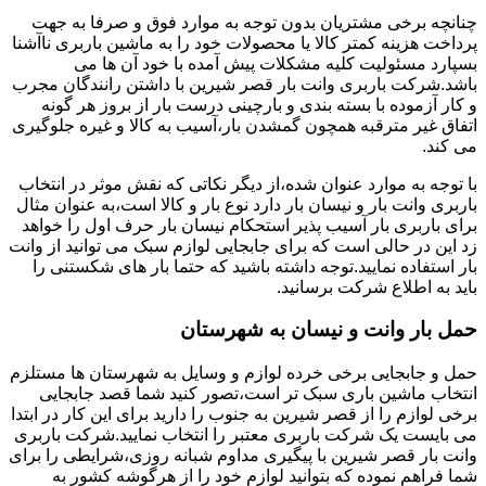
چنانچه برخی مشتریان بدون توجه به موارد فوق و صرفا به جهت
پرداخت هزینه کمتر کالا یا محصولات خود را به ماشین باربری ناآشنا
بسپارد مسئولیت کلیه مشکلات پیش آمده با خود آن ها می
باشد.شرکت باربری وانت بار قصر شیرین با داشتن رانندگان مجرب
و کار آزموده با بسته بندی و بارچینی درست بار از بروز هر گونه
اتفاق غیر مترقبه همچون گمشدن بار،آسیب به کالا و غیره جلوگیری
می کند.
با توجه به موارد عنوان شده،از دیگر نکاتی که نقش موثر در انتخاب
باربری وانت بار و نیسان بار دارد نوع بار و کالا است،به عنوان مثال
برای باربری بار آسیب پذیر استحکام نیسان بار حرف اول را خواهد
زد این در حالی است که برای جابجایی لوازم سبک می توانید از وانت
بار استفاده نمایید.توجه داشته باشید که حتما بار های شکستنی را
باید به اطلاع شرکت برسانید.
حمل بار وانت و نیسان به شهرستان
حمل و جابجایی برخی خرده لوازم و وسایل به شهرستان ها مستلزم
انتخاب ماشین باری سبک تر است،تصور کنید شما قصد جابجایی
برخی لوازم را از قصر شیرین به جنوب را دارید برای این کار در ابتدا
می بایست یک شرکت باربری معتبر را انتخاب نمایید.شرکت باربری
وانت بار قصر شیرین با پیگیری مداوم شبانه روزی،شرایطی را برای
شما فراهم نموده که بتوانید لوازم خود را از هرگوشه کشور به