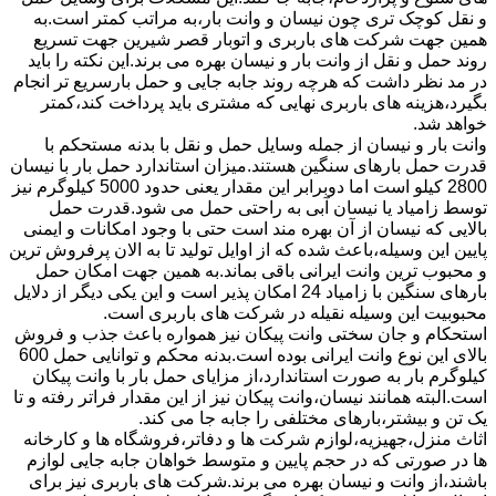
و نقل کوچک تری چون نیسان و وانت بار،به مراتب کمتر است.به
همین جهت شرکت های باربری و اتوبار قصر شیرین جهت تسریع
روند حمل و نقل از وانت بار و نیسان بهره می برند.این نکته را باید
در مد نظر داشت که هرچه روند جابه جایی و حمل بارسریع تر انجام
بگیرد،هزینه های باربری نهایی که مشتری باید پرداخت کند،کمتر
خواهد شد.
وانت بار و نیسان از جمله وسایل حمل و نقل با بدنه مستحکم با
قدرت حمل بارهای سنگین هستند.میزان استاندارد حمل بار با نیسان
2800 کیلو است اما دوبرابر این مقدار یعنی حدود 5000 کیلوگرم نیز
توسط زامیاد یا نیسان آبی به راحتی حمل می شود.قدرت حمل
بالایی که نیسان از آن بهره مند است حتی با وجود امکانات و ایمنی
پایین این وسیله،باعث شده که از اوایل تولید تا به الان پرفروش ترین
و محبوب ترین وانت ایرانی باقی بماند.به همین جهت امکان حمل
بارهای سنگین با زامیاد 24 امکان پذیر است و این یکی دیگر از دلایل
محبوبیت این وسیله نقیله در شرکت های باربری است.
استحکام و جان سختی وانت پیکان نیز همواره باعث جذب و فروش
بالای این نوع وانت ایرانی بوده است.بدنه محکم و توانایی حمل 600
کیلوگرم بار به صورت استاندارد،از مزایای حمل بار با وانت پیکان
است.البته همانند نیسان،وانت پیکان نیز از این مقدار فراتر رفته و تا
یک تن و بیشتر،بارهای مختلفی را جابه جا می کند.
اثاث منزل،جهیزیه،لوازم شرکت ها و دفاتر،فروشگاه ها و کارخانه
ها در صورتی که در حجم پایین و متوسط خواهان جابه جایی لوازم
باشند،از وانت و نیسان بهره می برند.شرکت های باربری نیز برای