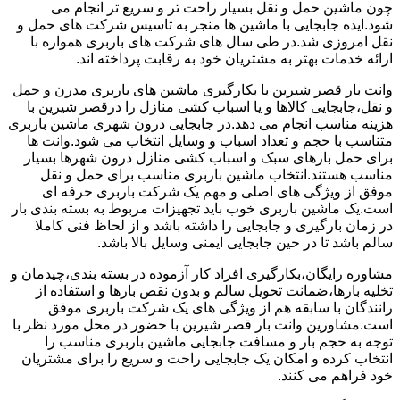
چون ماشین حمل و نقل بسیار راحت تر و سریع تر انجام می
شود.ایده جابجایی با ماشین ها منجر به تاسیس شرکت های حمل و
نقل امروزی شد.در طی سال های شرکت های باربری همواره با
ارائه خدمات بهتر به مشتریان خود به رقابت پرداخته اند.
وانت بار قصر شیرین با بکارگیری ماشین های باربری مدرن و حمل
و نقل،جابجایی کالاها و یا اسباب کشی منازل را درقصر شیرین با
هزینه مناسب انجام می دهد.در جابجایی درون شهری ماشین باربری
متناسب با حجم و تعداد اسباب و وسایل انتخاب می شود.وانت ها
برای حمل بارهای سبک و اسباب کشی منازل درون شهرها بسیار
مناسب هستند.انتخاب ماشین باربری مناسب برای حمل و نقل
موفق از ویژگی های اصلی و مهم یک شرکت باربری حرفه ای
است.یک ماشین باربری خوب باید تجهیزات مربوط به بسته بندی بار
در زمان بارگیری و جابجایی را داشته باشد و از لحاظ فنی کاملا
سالم باشد تا در حین جابجایی ایمنی وسایل بالا باشد.
مشاوره رایگان،بکارگیری افراد کار آزموده در بسته بندی،چیدمان و
تخلیه بارها،ضمانت تحویل سالم و بدون نقص بارها و استفاده از
رانندگان با سابقه هم از ویژگی های یک شرکت باربری موفق
است.مشاورین وانت بار قصر شیرین با حضور در محل مورد نظر با
توجه به حجم بار و مسافت جابجایی ماشین باربری مناسب را
انتخاب کرده و امکان یک جابجایی راحت و سریع را برای مشتریان
خود فراهم می کنند.