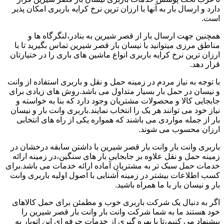
دارد و ارسال بار به آنها با ارزان ترین نرخ کرایه باربری امکان پذیر
است.
همچنین جهت ارسال بار از قصر شیرین به بنادر،لنگرگاه ها و
مناطق مرزی میتوانید با نیسان بار قصر شیرین تماس بگیرید تا با
ارزان ترین نرخ کرایه باربری انواع ماشین های باری را در ختیارتان
قرار دهد.
با توجه به نیاز مردم در زمینه حمل و نقل و باربری استفاده از وانت
و نیسان در حمل بار بسیار متداول می باشد.روش های زیادی برای
جابجایی کالا و محصولات مشتریان وجود دارد که بنا به خواسته و
نیاز خود می توانند هر یک را انتخاب نمایند.باربری وانت بار و نیسان
بار از جمله مواردی می باشند که همواره یکی از راه های انتخابی
ارزان محسوب می شوند.
باربری وانت بار وانت بار قصر شیرین با داشتن سابقه درخشان در
زمینه حمل و نقل علاوه بر جابجایی بار های سنگین،در زمینه ارائه
خدمات حمل سبک تر به مشتریان آماده ارائه خدمات می باشد.برای
کسب اطلاعات بیشتر در زمینه آشنایی با اصول اولیه باربری وانت
بار و نیسان بار با ما همراه باشید.
اگر به دنبال یک شرکت باربری خوب و مطمئن برای حمل کالاهای
خود هستند ما به شما شرکت وانت بار وانت بار قصر شیرین را
پیشنهاد می کنیم،تا با بهره گیری از خدمات حرفه ای این اتوبار به