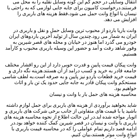
انتقال وسایلی در حجم کم این گونه وسایل نقلیه را به محل می
فرستند.درخواست کامیون برای جابه جایی لوازمی که به راحتی با
نیسان یا انواع وانت حمل می شود،فقط هزینه های باربری را
افزایش می دهد.
وانت باریا باردو از محبوب ترین وسایل حمل و نقل و باربری در
ایران به شمار می رود.چندین سال از تولید آخرین باردوهای ایران
خودرو می گذرد اما هنوز در خیابان و محله های قصر شیرین به
وفور شاهد رفت و آمد و حضور این وسیله باربری محبوب و کارآمد
هستیم.
وانت پیکان قیمت پایین و قدرت خوبی دارد از این رو اقشار مختلف
جامعه قادر به خرید و کسب درامد از آن هستند.هزینه نگه داری و
قیمت خرید قطعات باردو نیز پایین و به صرفه است.به لطف شاسی
مستحکم وانت پیکان قادر به جابه جایی حدود یک تن بار و اثاث
خواهیم بود.
محاسبه هزینه های حمل بار با وانت و نیسان
شاید بخواهید برآوردی از هزینه های باربری برای حمل لوازم داشته
باشید یا با قیمت های متفاوتی از جانب برخی شرکت های باربری و
اتوبار مواجه شده اید.در این حالت اطلاع از نحوه محاسبه هزینه های
باربری با وانت و نیسان در قصر شیرین کمک کننده خواهد بود.در
ادامه قصد داریم تمام عواملی را که در محاسبه قیمت باربری با
انواع وانت موثر هستند،بیان کنیم.