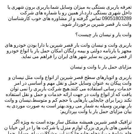
تعرفه باربری بستگی به میزان وسایل شما،باربری برون شهری یا
داخل شهری بستگی دارد،از همین رو با شماره های شرکت
09051803289 تماس گرفته و از مشاوره های خوب کارشناسان
وانت بار قصر شیرین برخوردار شوید.
وانت بار و نیسان بار چیست؟
باربری وانت و نیسان وانت بار قصر شیرین با دارا بودن خودرو های
مجهز با بارنامه دولتی و بیمه رایگان امکان حمل بار با انواع خودرو
از قصر شیرین به سایر شهر های ایران را فراهم می نماید.
مزایای حمل بار با وانت و نیسان
باربری و اتوبارهای سطح قصر شیرین از انواع وانت مثل نیسان و
وانت پیکان به عنوان وسایل حمل و نقل مهم و اساسی در امر
خدمات رسانی استفاده می کنند.هیچ شرکت باربری را نمی توان
یافت که از انواع وانت در جهت ارائه خدمات و حمل و نقل استفاده
نکند زیرا برای جابجایی بارهایی با حجم کم و متوسط،نیسان و وانت
بار بهترین وسیله به شمار می روند.بهتر است به صورت موردی به
بیان مزایای حمل بار با وانت بپردازیم:
ترافیک قصر شیرین همیشه مشکل ساز بوده است به ویژه اگر
ماشین های باربری بزرگ لوازم منزل یا شرکت ها را در این خیابا ن
های شلوغ و پرازدحام،جابه جا کنند.این مشکلات برای وسایل حمل