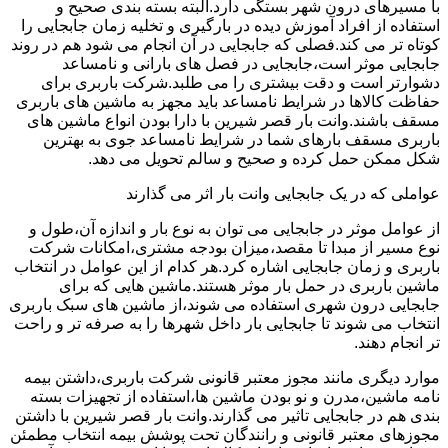
با مسیرهای درون شهر بستگی دارد.البته بسته بندی صحیح و
استفاده از افراد آموزش دیده در بارگیری و تخلیه زمان جابجایی را
کوتاه تر می کند.فصلی که جابجایی در آن انجام می شود هم در روند
جابجایی موثر است،جابجایی در فصل های بارانی و نامساعد
دشوارتر است و دقت بیشتری را می طلبد.شرکت باربری برای
حفاظت کالاها در شرایط نامساعد باید مجهز به ماشین های باربری
مسقف باشند.وانت بار قصر شیرین با دارا بودن انواع ماشین های
باربری مسقف بارهای شما در شرایط نامساعد جوی به بهترین
شکل ممکن حمل کرده و صحیح و سالم تحویل می دهد.
عواملی که در یک جابجایی وانت بار اثر می گذارند
از عوامل موثر در جابجایی می توان به نوع بار و اندازه آن،طول و
نوع مسیر از مبدا تا مقصد،میزان بودجه مشتری،امکانات شرکت
باربری و زمان جابجایی اشاره کرد.هر کدام از این عوامل در انتخاب
ماشین باربری در حمل بار موثر هستند.ماشین هایی که برای
جابجایی درون شهری استفاده می شوند،از ماشین های سبک باربری
انتخاب می شوند تا جابجایی بار داخل شهرها را به صرفه تر و راحت
تر انجام دهند.
موارد دیگری مانند مجوز معتبر قانونی شرکت باربری،داشتن بیمه
نامه ماشین،مدرن و نو بودن ماشین ها،استفاده از تجهیزات بسته
بندی هم در جابجایی تاثیر می گذارند.وانت بار قصر شیرین با داشتن
مجوزهای معتبر قانونی و رانندگان تحت پوشش بیمه انتخاب مطمئن