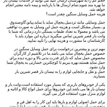
حجم کم را به شهرستان ارسال کنید می توانید از خدمات نیسان بار
ما بهره مند شوید.تمام ارسال ها با بارنامه و بیمه نامه معتبر انجام
خواهد شد.
هزینه حمل وسایل سنگین چقدر است؟
حمل وسایلی مانند تردمیل،یخچال ساید با ساید،پیانو،گاوصندوق
و...بسیار مشکل است و هزینه حمل این وسایل به صورت توافقی
می باشد و معمولا به تعداد طبقات بستگی دارد.زمانی که شما با
وانت بار قصر شیرین تماس میگیرید درباره این موارد باید با
کارشناسان ما مشورت و هزینه نهایی را تایید نمایید.
مهم ترین و بیشترین درخواست برای حمل وسایل سنگین در
خصوص حمل یخچال ساید می باشد.ما در تلاشیم از کارگران
مخصوص حمل ساید که دارای قدرت بدنی بالا و دوره دیده برای
حمل ساید هستند،بهره ببریم تا کوچکترین خسارتی به یخچال شما
وارد نشود.
حمل و نقل و جابجایی لوازم را به نیسان بار قصر شیرین بار
بسپارید.
یکی از خودروهای باربری که بسیار مورد استفاده است،وانت بار و
نیسان بار ها می باشد.این خودروها برای حمل انواع کالا و اثاثیه و
لوازم منزل مورد استفاده قرار می گیرند.
برای حمل اصولی لوازم و بارها باید این کار را به اهل فن و
متخصصین آن بسپارید.پرسنل وانت بار قصر شیرین با دارا بودن