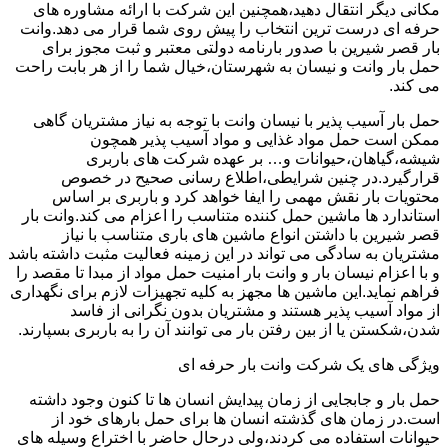
مکانی دیگر انتقال دهید،همچنین این شرکت با ارائه مشاوره های
حرفه ای درست ترین انتخاب را پیش روی شما قرار می دهد.وانت
بار قصر شیرین با صدور بارنامه دولتی معتبر و ثبت مجوز برای
حمل بار وانت و نیسان به شهرستان،خیال شما را از هر بابت راحت
می کند.
حمل بار آسیب پذیر با نیسان وانت با توجه به نیاز مشتریان گاهی
ممکن است حمل مواد غذایی و مواد آسیب پذیر همچون
شیشه،گیاهان،حیوانات و… بر عهده شرکت های باربری
قرارگیرد.در چنین شرایطی،اطلاع رسانی صحیح در خصوص
محتویات بار نقش مهمی را ایفا خواهد کرد و باربری بر اساس
استاندارد ها ماشین حمل کننده متناسب را اعزام می کند.وانت بار
قصر شیرین با داشتن انواع ماشین های باری متناسب با نیاز
مشتریان به سادگی می تواند در این زمینه فعالیت مثبت داشته باشد
و با اعزام نیسان بار و وانت بار امنیت حمل مواد از مبدا تا مقصد را
فراهم نماید.این ماشین ها مجهز به کلیه تجهیزات لازم برای نگهداری
از مواد آسیب پذیر هستند و مشتریان بدون نگرانی از فاسد
شدن،شکستن یا از بین رفتن بار می توانند آن را به باربری بسپارند.
ویژگی های یک شرکت وانت بار حرفه ای
حمل بار و جابجایی از زمان پیدایش انسان ها تا کنون وجود داشته
است.در زمان های گذشته انسان ها برای حمل بارهای خود از
حیوانات استفاده می کردند،ولی درحال حاضر با اختراع وسیله های