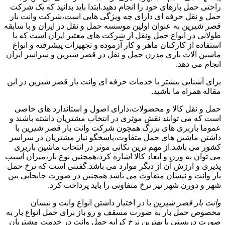
راحتی حمل بارهای خود را انجام دهید.ابتدا باید بدانید که یک شرکت
حمل و نقل حرفه ای دارای چه ویژگی هایی است،شرکت وانت بار
قصر شیرین به عنوان اولین موسسه حمل و نقل در ایران و با سابقه
طولانی در انواع حمل ونقل از شرکت های معتبر ایران است که با
استفاده از کارکنان ماهر و کار آزموده و تجهیزات پیشرفته و انواع
ماشین آلات باری مدرن حمل و نقل در قصر شیرین و سراسر ایران
انجام می دهد.
برای آشنایی بیشتر با خدمات حرفه ای وانت بار قصر شیرین در این
مقاله همراه ما باشید.
حمل و نقل کالا و محصولات،دارای اصول و استاندارد های خاصی
است که می توانند نقش موثری در انتخاب مشتریان داشته باشند و
عموما باربری های بزرگ همچون شرکت وانت بار قصر شیرین با
داشتن ماشین های حمل متفاوت،پاسخگو نیاز مشتریان در سراسر
کشور می باشد.از مهم ترین نکاتی موثر در انتخاب ماشین باربری
می توان به وزن و ابعاد کالا اشاره کرد،همچنین نوع بار،میزان آسیب
پذیری و ارزش آن از دیگر موارد می باشد.گفتنی است که نرخ حمل
بار وانت و نیسان متفاوت می باشد همچنین در صورت جابجایی بین
شهر و دورن شهر نیز نرخ متفاوتی را باید پرداخت کرد.
وانت بار قصر شیرین
با در اختیار داشتن انواع وانت و نیسان
مخصوص حمل بار به صورت مسقف و رو باز برای حمل انواع بار به
صورت دربستی با بهترین نرخ کرایه حمل وانت در خدمت مشتریان