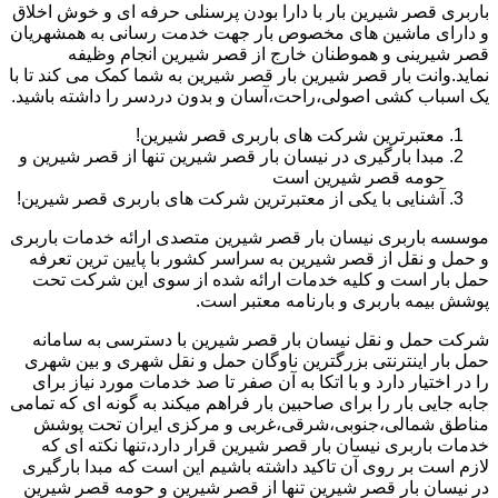
باربری قصر شیرین بار با دارا بودن پرسنلی حرفه ای و خوش اخلاق
و دارای ماشین های مخصوص بار جهت خدمت رسانی به همشهریان
قصر شیرینی و هموطنان خارج از قصر شیرین انجام وظیفه
نماید.وانت بار قصر شیرین بار قصر شیرین به شما کمک می کند تا با
یک اسباب کشی اصولی،راحت،آسان و بدون دردسر را داشته باشید.
معتبرترین شرکت های باربری قصر شیرین!
مبدا بارگیری در نیسان بار قصر شیرین تنها از قصر شیرین و
حومه قصر شیرین است
آشنایی با یکی از معتبرترین شرکت های باربری قصر شیرین!
موسسه باربری نیسان بار قصر شیرین متصدی ارائه خدمات باربری
و حمل و نقل از قصر شیرین به سراسر کشور با پایین ترین تعرفه
حمل بار است و کلیه خدمات ارائه شده از سوی این شرکت تحت
پوشش بیمه باربری و بارنامه معتبر است.
شرکت حمل و نقل نیسان بار قصر شیرین با دسترسی به سامانه
حمل بار اینترنتی بزرگترین ناوگان حمل و نقل شهری و بین شهری
را در اختیار دارد و با اتکا به آن صفر تا صد خدمات مورد نیاز برای
جابه جایی بار را برای صاحبین بار فراهم میکند به گونه ای که تمامی
مناطق شمالی،جنوبی،شرقی،غربی و مرکزی ایران تحت پوشش
خدمات باربری نیسان بار قصر شیرین قرار دارد،تنها نکته ای که
لازم است بر روی آن تاکید داشته باشیم این است که مبدا بارگیری
در نیسان بار قصر شیرین تنها از قصر شیرین و حومه قصر شیرین