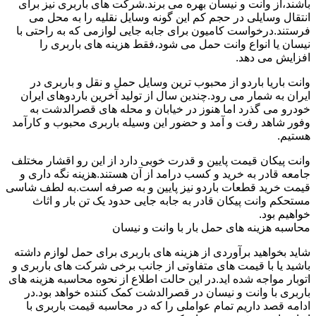
باشند،از وانت و نیسان بهره می برند.شرکت های باربری نیز برای
انتقال وسایلی در حجم کم این گونه وسایل نقلیه را به محل می
فرستند.درخواست کامیون برای جابه جایی لوازمی که به راحتی با
نیسان یا انواع وانت حمل می شود،فقط هزینه های باربری را
افزایش می دهد.
وانت باریا باردو از محبوب ترین وسایل حمل و نقل و باربری در
ایران به شمار می رود.چندین سال از تولید آخرین باردوهای ایران
خودرو می گذرد اما هنوز در خیابان و محله های قصرالدشت به
وفور شاهد رفت و آمد و حضور این وسیله باربری محبوب و کارآمد
هستیم.
وانت پیکان قیمت پایین و قدرت خوبی دارد از این رو اقشار مختلف
جامعه قادر به خرید و کسب درامد از آن هستند.هزینه نگه داری و
قیمت خرید قطعات باردو نیز پایین و به صرفه است.به لطف شاسی
مستحکم وانت پیکان قادر به جابه جایی حدود یک تن بار و اثاث
خواهیم بود.
محاسبه هزینه های حمل بار با وانت و نیسان
شاید بخواهید برآوردی از هزینه های باربری برای حمل لوازم داشته
باشید یا با قیمت های متفاوتی از جانب برخی شرکت های باربری و
اتوبار مواجه شده اید.در این حالت اطلاع از نحوه محاسبه هزینه های
باربری با وانت و نیسان در قصرالدشت کمک کننده خواهد بود.در
ادامه قصد داریم تمام عواملی را که در محاسبه قیمت باربری با