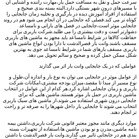
سرعت حمل و نقل به مسافت حمل بار،مهارت راننده و آشنایی آن
با مسیرهای درون شهر بستگی دارد.البته بسته بندی صحیح و
استفاده از افراد آموزش دیده در بارگیری و تخلیه زمان جابجایی را
کوتاه تر می کند.فصلی که جابجایی در آن انجام می شود هم در روند
جابجایی موثر است،جابجایی در فصل های بارانی و نامساعد
دشوارتر است و دقت بیشتری را می طلبد.شرکت باربری برای
حفاظت کالاها در شرایط نامساعد باید مجهز به ماشین های باربری
مسقف باشند.وانت بار قصرالدشت با دارا بودن انواع ماشین های
باربری مسقف بارهای شما در شرایط نامساعد جوی به بهترین
شکل ممکن حمل کرده و صحیح و سالم تحویل می دهد.
عواملی که در یک جابجایی وانت بار اثر می گذارند
از عوامل موثر در جابجایی می توان به نوع بار و اندازه آن،طول و
نوع مسیر از مبدا تا مقصد،میزان بودجه مشتری،امکانات شرکت
باربری و زمان جابجایی اشاره کرد.هر کدام از این عوامل در انتخاب
ماشین باربری در حمل بار موثر هستند.ماشین هایی که برای
جابجایی درون شهری استفاده می شوند،از ماشین های سبک باربری
انتخاب می شوند تا جابجایی بار داخل شهرها را به صرفه تر و راحت
تر انجام دهند.
موارد دیگری مانند مجوز معتبر قانونی شرکت باربری،داشتن بیمه
نامه ماشین،مدرن و نو بودن ماشین ها،استفاده از تجهیزات بسته
بندی هم در جابجایی تاثیر می گذارند.وانت بار قصرالدشت با داشتن