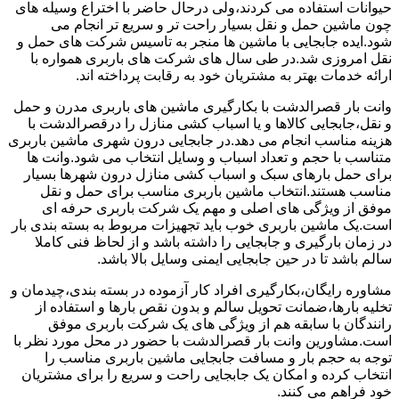
حیوانات استفاده می کردند،ولی درحال حاضر با اختراع وسیله های
چون ماشین حمل و نقل بسیار راحت تر و سریع تر انجام می
شود.ایده جابجایی با ماشین ها منجر به تاسیس شرکت های حمل و
نقل امروزی شد.در طی سال های شرکت های باربری همواره با
ارائه خدمات بهتر به مشتریان خود به رقابت پرداخته اند.
وانت بار قصرالدشت با بکارگیری ماشین های باربری مدرن و حمل
و نقل،جابجایی کالاها و یا اسباب کشی منازل را درقصرالدشت با
هزینه مناسب انجام می دهد.در جابجایی درون شهری ماشین باربری
متناسب با حجم و تعداد اسباب و وسایل انتخاب می شود.وانت ها
برای حمل بارهای سبک و اسباب کشی منازل درون شهرها بسیار
مناسب هستند.انتخاب ماشین باربری مناسب برای حمل و نقل
موفق از ویژگی های اصلی و مهم یک شرکت باربری حرفه ای
است.یک ماشین باربری خوب باید تجهیزات مربوط به بسته بندی بار
در زمان بارگیری و جابجایی را داشته باشد و از لحاظ فنی کاملا
سالم باشد تا در حین جابجایی ایمنی وسایل بالا باشد.
مشاوره رایگان،بکارگیری افراد کار آزموده در بسته بندی،چیدمان و
تخلیه بارها،ضمانت تحویل سالم و بدون نقص بارها و استفاده از
رانندگان با سابقه هم از ویژگی های یک شرکت باربری موفق
است.مشاورین وانت بار قصرالدشت با حضور در محل مورد نظر با
توجه به حجم بار و مسافت جابجایی ماشین باربری مناسب را
انتخاب کرده و امکان یک جابجایی راحت و سریع را برای مشتریان
خود فراهم می کنند.