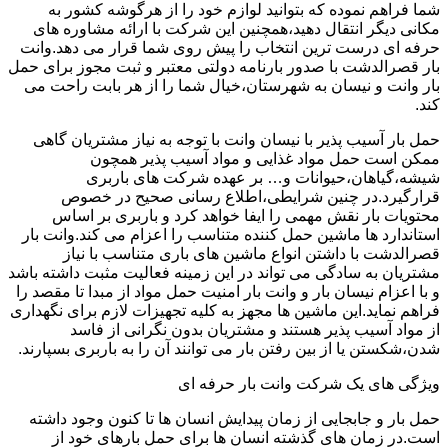
شما فراهم نموده که بتوانید لوازم خود را از هرگوشه کشور به
مکانی دیگر انتقال دهید،همچنین این شرکت با ارائه مشاوره های
حرفه ای درست ترین انتخاب را پیش روی شما قرار می دهد.وانت
بار قصرالدشت با صدور بارنامه دولتی معتبر و ثبت مجوز برای حمل
بار وانت و نیسان به شهرستان،خیال شما را از هر بابت راحت می
کند.
حمل بار آسیب پذیر با نیسان وانت با توجه به نیاز مشتریان گاهی
ممکن است حمل مواد غذایی و مواد آسیب پذیر همچون
شیشه،گیاهان،حیوانات و… بر عهده شرکت های باربری
قرارگیرد.در چنین شرایطی،اطلاع رسانی صحیح در خصوص
محتویات بار نقش مهمی را ایفا خواهد کرد و باربری بر اساس
استاندارد ها ماشین حمل کننده متناسب را اعزام می کند.وانت بار
قصرالدشت با داشتن انواع ماشین های باری متناسب با نیاز
مشتریان به سادگی می تواند در این زمینه فعالیت مثبت داشته باشد
و با اعزام نیسان بار و وانت بار امنیت حمل مواد از مبدا تا مقصد را
فراهم نماید.این ماشین ها مجهز به کلیه تجهیزات لازم برای نگهداری
از مواد آسیب پذیر هستند و مشتریان بدون نگرانی از فاسد
شدن،شکستن یا از بین رفتن بار می توانند آن را به باربری بسپارند.
ویژگی های یک شرکت وانت بار حرفه ای
حمل بار و جابجایی از زمان پیدایش انسان ها تا کنون وجود داشته
است.در زمان های گذشته انسان ها برای حمل بارهای خود از