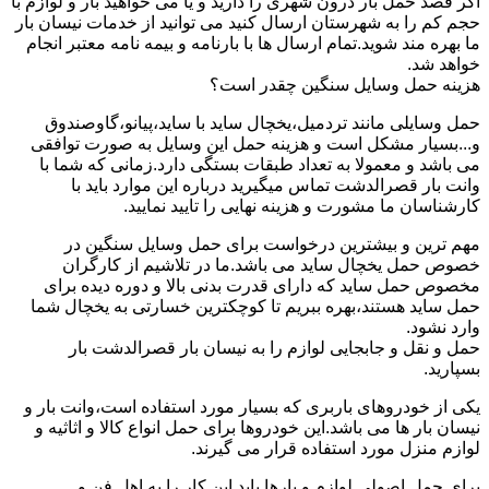
اگر قصد حمل بار درون شهری را دارید و یا می خواهید بار و لوازم با
حجم کم را به شهرستان ارسال کنید می توانید از خدمات نیسان بار
ما بهره مند شوید.تمام ارسال ها با بارنامه و بیمه نامه معتبر انجام
خواهد شد.
هزینه حمل وسایل سنگین چقدر است؟
حمل وسایلی مانند تردمیل،یخچال ساید با ساید،پیانو،گاوصندوق
و...بسیار مشکل است و هزینه حمل این وسایل به صورت توافقی
می باشد و معمولا به تعداد طبقات بستگی دارد.زمانی که شما با
وانت بار قصرالدشت تماس میگیرید درباره این موارد باید با
کارشناسان ما مشورت و هزینه نهایی را تایید نمایید.
مهم ترین و بیشترین درخواست برای حمل وسایل سنگین در
خصوص حمل یخچال ساید می باشد.ما در تلاشیم از کارگران
مخصوص حمل ساید که دارای قدرت بدنی بالا و دوره دیده برای
حمل ساید هستند،بهره ببریم تا کوچکترین خسارتی به یخچال شما
وارد نشود.
حمل و نقل و جابجایی لوازم را به نیسان بار قصرالدشت بار
بسپارید.
یکی از خودروهای باربری که بسیار مورد استفاده است،وانت بار و
نیسان بار ها می باشد.این خودروها برای حمل انواع کالا و اثاثیه و
لوازم منزل مورد استفاده قرار می گیرند.
برای حمل اصولی لوازم و بارها باید این کار را به اهل فن و