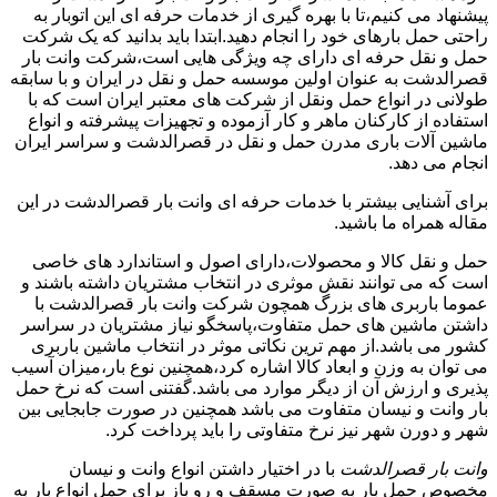
پیشنهاد می کنیم،تا با بهره گیری از خدمات حرفه ای این اتوبار به
راحتی حمل بارهای خود را انجام دهید.ابتدا باید بدانید که یک شرکت
حمل و نقل حرفه ای دارای چه ویژگی هایی است،شرکت وانت بار
قصرالدشت به عنوان اولین موسسه حمل و نقل در ایران و با سابقه
طولانی در انواع حمل ونقل از شرکت های معتبر ایران است که با
استفاده از کارکنان ماهر و کار آزموده و تجهیزات پیشرفته و انواع
ماشین آلات باری مدرن حمل و نقل در قصرالدشت و سراسر ایران
انجام می دهد.
برای آشنایی بیشتر با خدمات حرفه ای وانت بار قصرالدشت در این
مقاله همراه ما باشید.
حمل و نقل کالا و محصولات،دارای اصول و استاندارد های خاصی
است که می توانند نقش موثری در انتخاب مشتریان داشته باشند و
عموما باربری های بزرگ همچون شرکت وانت بار قصرالدشت با
داشتن ماشین های حمل متفاوت،پاسخگو نیاز مشتریان در سراسر
کشور می باشد.از مهم ترین نکاتی موثر در انتخاب ماشین باربری
می توان به وزن و ابعاد کالا اشاره کرد،همچنین نوع بار،میزان آسیب
پذیری و ارزش آن از دیگر موارد می باشد.گفتنی است که نرخ حمل
بار وانت و نیسان متفاوت می باشد همچنین در صورت جابجایی بین
شهر و دورن شهر نیز نرخ متفاوتی را باید پرداخت کرد.
وانت بار قصرالدشت
با در اختیار داشتن انواع وانت و نیسان
مخصوص حمل بار به صورت مسقف و رو باز برای حمل انواع بار به