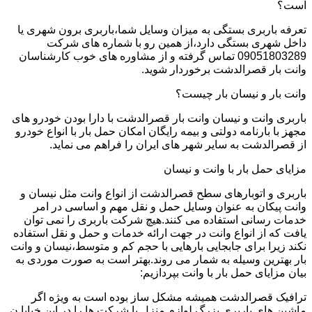
است؟
تعرفه باربری بستگی به میزان وسایل شما،باربری برون شهری یا
داخل شهری بستگی دارد،از همین رو با شماره های شرکت
09051803289 تماس گرفته و از مشاوره های خوب کارشناسان
وانت بار قصرالدشت برخوردار شوید.
وانت بار و نیسان بار چیست؟
باربری وانت و نیسان وانت بار قصرالدشت با دارا بودن خودرو های
مجهز با بارنامه دولتی و بیمه رایگان امکان حمل بار با انواع خودرو
از قصرالدشت به سایر شهر های ایران را فراهم می نماید.
مزایای حمل بار با وانت و نیسان
باربری و اتوبارهای سطح قصرالدشت از انواع وانت مثل نیسان و
وانت پیکان به عنوان وسایل حمل و نقل مهم و اساسی در امر
خدمات رسانی استفاده می کنند.هیچ شرکت باربری را نمی توان
یافت که از انواع وانت در جهت ارائه خدمات و حمل و نقل استفاده
نکند زیرا برای جابجایی بارهایی با حجم کم و متوسط،نیسان و وانت
بار بهترین وسیله به شمار می روند.بهتر است به صورت موردی به
بیان مزایای حمل بار با وانت بپردازیم:
ترافیک قصرالدشت همیشه مشکل ساز بوده است به ویژه اگر
ماشین های باربری بزرگ لوازم منزل یا شرکت ها را در این خیابا ن