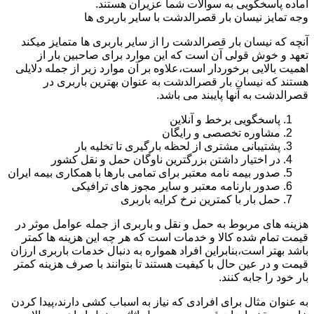
اماده پاسخگویی به سوالات شما عزیران هستند.
وجه تمایز نیسان بار قصرالدشت با سایر باربری ها
آنچه که نیسان بار قصرالدشت را از سایر باربری ها متمایز میکند
تعهد و خوش قولی آن است که این موارد برای صاحبین بار از
اهمیت بالایی برخوردار است،علاوه بر آن موارد زیر از جمله دلایلی
هستند که نیسان بار قصرالدشت به عنوان بهترین باربری در
قصرالدشت به آنها پایبند می باشد.
پاسخگویی برخط و آنلاین
مشاوره تخصصی و رایگان
پشتیبانی مشتری از لحظه بارگیری تا تخلیه بار
در اختیار داشتن بزرگترین ناوگان حمل و نقل کشور
صدور بیمه نامه معتبر برای تمامی بارها با همکاری بیمه ایران
صدور بارنامه معتبر و سایر مجوز های ترافیکی
حمل بار با کمترین نرخ کرایه باربری
هزینه های مربوط به حمل و نقل و باربری از جمله عوامل موثر در
قیمت تمام شده کالا و خدمات است که هر چه این هزینه ها کمتر
باشد بهتر است،بنابراین افراد همواره به دنبال خدمات باربری ارزان
قیمت و در عین حال با کیفیت هستند تا بتوانند با صرف هزینه کمتر
بار خود را جابه کنند.
به عنوان مثال برای افرادی که نیاز به اسباب کشی دارند،پیدا کردن