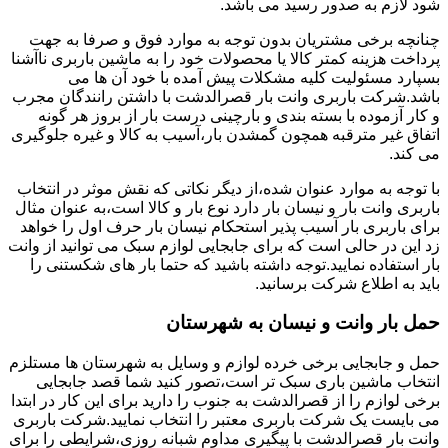
شود لازم به صدور رسید می باشد.
چنانچه برخی مشتریان بدون توجه به موارد فوق و صرفا به جهت
پرداخت هزینه کمتر کالا یا محصولات خود را به ماشین باربری ناآشنا
بسپارد مسئولیت کلیه مشکلات پیش آمده با خود آن ها می
باشد.شرکت باربری وانت بار قصرالدشت با داشتن رانندگان مجرب
و کار آزموده با بسته بندی و بارچینی درست بار از بروز هر گونه
اتفاق غیر مترقبه همچون گمشدن بار،آسیب به کالا و غیره جلوگیری
می کند.
با توجه به موارد عنوان شده،از دیگر نکاتی که نقش موثر در انتخاب
باربری وانت بار و نیسان بار دارد نوع بار و کالا است،به عنوان مثال
برای باربری بار آسیب پذیر استحکام نیسان بار حرف اول را خواهد
زد این در حالی است که برای جابجایی لوازم سبک می توانید از وانت
بار استفاده نمایید.توجه داشته باشید که حتما بار های شکستنی را
باید به اطلاع شرکت برسانید.
حمل بار وانت و نیسان به شهرستان
حمل و جابجایی برخی خرده لوازم و وسایل به شهرستان ها مستلزم
انتخاب ماشین باری سبک تر است،تصور کنید شما قصد جابجایی
برخی لوازم را از قصرالدشت به جنوب را دارید برای این کار در ابتدا
می بایست یک شرکت باربری معتبر را انتخاب نمایید.شرکت باربری
وانت بار قصرالدشت با پیگیری مداوم شبانه روزی،شرایطی را برای