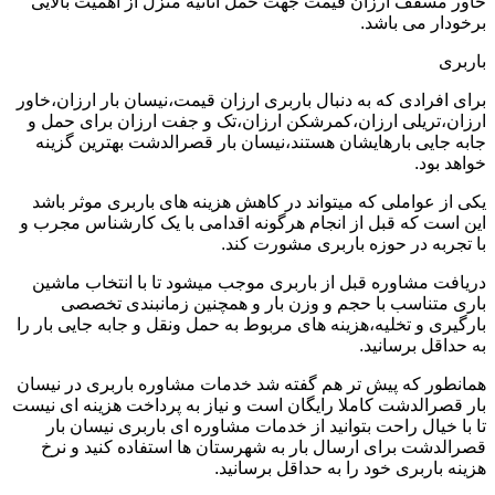
خاور مسقف ارزان قیمت جهت حمل اثاثیه منزل از اهمیت بالایی
برخودار می باشد.
باربری
برای افرادی که به دنبال باربری ارزان قیمت،نیسان بار ارزان،خاور
ارزان،تریلی ارزان،کمرشکن ارزان،تک و جفت ارزان برای حمل و
جابه جایی بارهایشان هستند،نیسان بار قصرالدشت بهترین گزینه
خواهد بود.
یکی از عواملی که میتواند در کاهش هزینه های باربری موثر باشد
این است که قبل از انجام هرگونه اقدامی با یک کارشناس مجرب و
با تجربه در حوزه باربری مشورت کند.
دریافت مشاوره قبل از باربری موجب میشود تا با انتخاب ماشین
باری متناسب با حجم و وزن بار و همچنین زمانبندی تخصصی
بارگیری و تخلیه،هزینه های مربوط به حمل ونقل و جابه جایی بار را
به حداقل برسانید.
همانطور که پیش تر هم گفته شد خدمات مشاوره باربری در نیسان
بار قصرالدشت کاملا رایگان است و نیاز به پرداخت هزینه ای نیست
تا با خیال راحت بتوانید از خدمات مشاوره ای باربری نیسان بار
قصرالدشت برای ارسال بار به شهرستان ها استفاده کنید و نرخ
هزینه باربری خود را به حداقل برسانید.