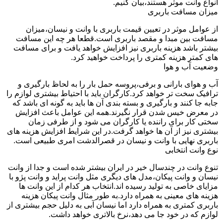
انواع وانت موثر هستند،بیان کنیم.
میزان مسافت باربری
از عوامل موثر در تعیین قیمت باربری با وانت و نیسان،میزان
مسافت بین مبدا و مقصد باربری است.قطعا هر چه این مسافت
بیشتر باشد هزینه باربری نیز افزایش خواهد یافت و برای مسافت
های کمتر هزینه کمتری را پرداخت خواهید کرد.
وضعیت آب و هوا
آب و هوای بارانی و برفی،پروسه حمل بار را به لحاظ بارگیری و
ترافیک سخت تر خواهد کرد.کارگران باید با احتیاط بیشتری لوازم را
جابه جا کنند و بارگیری و بسته بندی آن ها باید به گونه ای باشد که
در معرض خیس شدن قرار نگیرند.همه این عوامل باعث افزایش
سختی کار برای راننده یا کارگران می شود و از طرفی زمان
بیشتری نیز از آن ها خواهد گرفت.در این شرایط افزایش هزینه های
باربری نهایی با وانت و نیسان در قصرالدشت امری طبیعی است.
نوع وانت انتخابی
تنوع وانت در چندسال خیر در ایران بیشتر شده است و جدا از وانت
نیسان و وانت پیکان،مدل های دیگری مثل وانت پراید و وانت پژو با
مزایای خاصی به تولید رسیده اند.انتخاب هر کدام از این وانت ها
هزینه های معینی به همراه دارد.به طور مثال وانت پیکان هزینه
باربری کمتری به همراه دارد اما نیسان آبی به دلیل حجم بیشتری از
لوازم که در خود جا می دهد،نرخ بالاتری خواهد داشت.