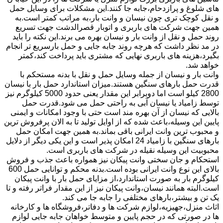
های شلوغ و پرازدحام،جابه جا کنند.این مشکلات برای وسایل حمل
و نقل کوچک تری چون نیسان و وانت بار،به مراتب کمتر است.به
همین جهت شرکت های باربری و اتوبار قصرالدشت جهت تسریع
روند حمل و نقل از وانت بار و نیسان بهره می برند.این نکته را باید
در مد نظر داشت که هرچه روند جابه جایی و حمل بارسریع تر انجام
بگیرد،هزینه های باربری نهایی که مشتری باید پرداخت کند،کمتر
خواهد شد.
وانت بار و نیسان از جمله وسایل حمل و نقل با بدنه مستحکم با
قدرت حمل بارهای سنگین هستند.میزان استاندارد حمل بار با نیسان
2800 کیلو است اما دوبرابر این مقدار یعنی حدود 5000 کیلوگرم نیز
توسط زامیاد یا نیسان آبی به راحتی حمل می شود.قدرت حمل
بالایی که نیسان از آن بهره مند است حتی با وجود امکانات و ایمنی
پایین این وسیله،باعث شده که از اوایل تولید تا به الان پرفروش ترین
و محبوب ترین وانت ایرانی باقی بماند.به همین جهت امکان حمل
بارهای سنگین با زامیاد 24 امکان پذیر است و این یکی دیگر از دلایل
محبوبیت این وسیله نقیله در شرکت های باربری است.
استحکام و جان سختی وانت پیکان نیز همواره باعث جذب و فروش
بالای این نوع وانت ایرانی بوده است.بدنه محکم و توانایی حمل 600
کیلوگرم بار به صورت استاندارد،از مزایای حمل بار با وانت پیکان
است.البته همانند نیسان،وانت پیکان نیز از این مقدار فراتر رفته و تا
یک تن و بیشتر،بارهای مختلفی را جابه جا می کند.
اثاث منزل،جهیزیه،لوازم شرکت ها و دفاتر،فروشگاه ها و کارخانه
ها در صورتی که در حجم پایین و متوسط خواهان جابه جایی لوازم