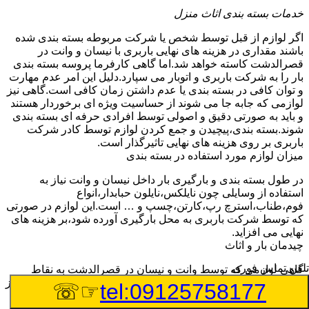
خدمات بسته بندی اثاث منزل
اگر لوازم از قبل توسط شخص یا شرکت مربوطه بسته بندی شده
باشند مقداری در هزینه های نهایی باربری با نیسان و وانت در
قصرالدشت کاسته خواهد شد.اما گاهی کارفرما پروسه بسته بندی
بار را به شرکت باربری و اتوبار می سپارد.دلیل این امر عدم مهارت
و توان کافی در بسته بندی یا عدم داشتن زمان کافی است.گاهی نیز
لوازمی که جابه جا می شوند از حساسیت ویژه ای برخوردار هستند
و باید به صورتی دقیق و اصولی توسط افرادی حرفه ای بسته بندی
شوند.بسته بندی،پیچیدن و جمع کردن لوازم توسط کادر شرکت
باربری بر روی هزینه های نهایی تاثیرگذار است.
میزان لوازم مورد استفاده در بسته بندی
در طول بسته بندی و بارگیری بار داخل نیسان و وانت نیاز به
استفاده از وسایلی چون نایلکس،نایلون حبابدار،انواع
فوم،طناب،استرچ رپ،کارتن،چسپ و … است.این لوازم در صورتی
که توسط شرکت باربری به محل بارگیری آورده شود،بر هزینه های
نهایی می افزاید.
چیدمان بار و اثاث
تلفن تماس فوری
گاهی لوازمی که توسط وانت و نیسان در قصرالدشت به نقاط
مختلف جابه جا می شوند،بنا به درخواست مشتری چیدمان آن ها نیز
☞☏
tel:09125758177
توسط شرکت باربری انجام می گیرد.شرکت های اتوبار و باربری
قصرالدشت،افرادی را به این منظور آموزش می دهند.این افراد