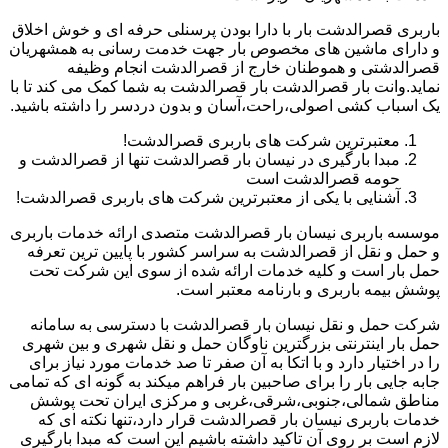
باربری قصرالدشت بار با دارا بودن پرسنلی حرفه ای و خوش اخلاق
و دارای ماشین های مخصوص بار جهت خدمت رسانی به همشهریان
قصرالدشتی و هموطنان خارج از قصرالدشت انجام وظیفه
نماید.وانت بار قصرالدشت بار قصرالدشت به شما کمک می کند تا با
یک اسباب کشی اصولی،راحت،آسان و بدون دردسر را داشته باشید.
معتبرترین شرکت های باربری قصرالدشت!
مبدا بارگیری در نیسان بار قصرالدشت تنها از قصرالدشت و
حومه قصرالدشت است
آشنایی با یکی از معتبرترین شرکت های باربری قصرالدشت!
موسسه باربری نیسان بار قصرالدشت متصدی ارائه خدمات باربری
و حمل و نقل از قصرالدشت به سراسر کشور با پایین ترین تعرفه
حمل بار است و کلیه خدمات ارائه شده از سوی این شرکت تحت
پوشش بیمه باربری و بارنامه معتبر است.
شرکت حمل و نقل نیسان بار قصرالدشت با دسترسی به سامانه
حمل بار اینترنتی بزرگترین ناوگان حمل و نقل شهری و بین شهری
را در اختیار دارد و با اتکا به آن صفر تا صد خدمات مورد نیاز برای
جابه جایی بار را برای صاحبین بار فراهم میکند به گونه ای که تمامی
مناطق شمالی،جنوبی،شرقی،غربی و مرکزی ایران تحت پوشش
خدمات باربری نیسان بار قصرالدشت قرار دارد،تنها نکته ای که
لازم است بر روی آن تاکید داشته باشیم این است که مبدا بارگیری