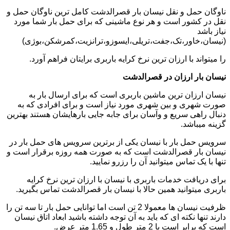
ناوگان حمل و نقل نیسان بار قصرالدشت کامل ترین ناوگان حمل و
نقل در کشور است و هر نوع ماشینی که برای حمل بار شما مورد
نیاز باشد
(نیسان،خاور،تک،جفت،تریلی،ایسوزو،ترانزیت،کمرشکن،بوژی)
را میتواند با ارزان ترین نرخ کرایه باربری برایتان فراهم آورد.
نیسان بار ارزان در قصرالدشت
نیسان ارزان ترین ماشین باربری است که برای ارسال بار به
صورت شهری و بین شهری مورد نیاز است و برای افرادی که به
دنبال راهی سریع و وآسان برای جابه جایی بارهایشان هستند بهترین
گزینه میباشد.
سرویس حمل بار با نیسان یکی از برترین سرویس های حمل بار در
نیسان بار قصرالدشت است که به صورت همه روزه برقرار است و
تنها با یک تماس میتوانید آن را رزرو نمایید.
برای دریافت خدمات باربری با نیسان با ارزان ترین نرخ کرایه
باربری میتوانید همین حالا با نیسان بار قصرالدشت تماس بگیرید.
ظرفیت نیسان ها معمولا 2 تن است اما توانایی حمل بار تا سه تن را
دارند تنها نکته ای که باید به آن توجه داشته باشید ابعاد اتاق نیسان
است که برابر است با 2 متر طول و 1.65 متر عرض.