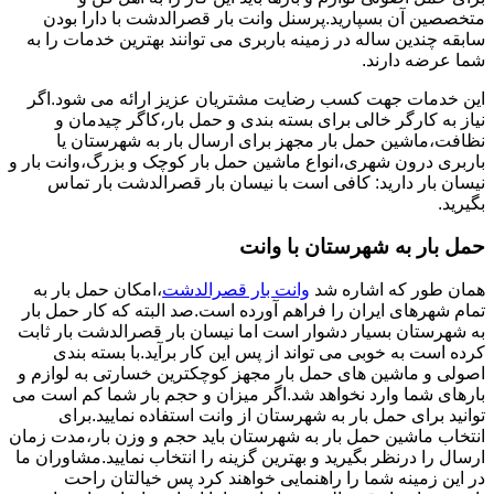
متخصصین آن بسپارید.پرسنل وانت بار قصرالدشت با دارا بودن
سابقه چندین ساله در زمینه باربری می توانند بهترین خدمات را به
شما عرضه دارند.
این خدمات جهت کسب رضایت مشتریان عزیز ارائه می شود.اگر
نیاز به کارگر خالی برای بسته بندی و حمل بار،کاگر چیدمان و
نظافت،ماشین حمل بار مجهز برای ارسال بار به شهرستان یا
باربری درون شهری،انواع ماشین حمل بار کوچک و بزرگ،وانت بار و
نیسان بار دارید: کافی است با نیسان بار قصرالدشت بار تماس
بگیرید.
حمل بار به شهرستان با وانت
همان طور که اشاره شد
وانت بار قصرالدشت
،امکان حمل بار به
تمام شهرهای ایران را فراهم آورده است.صد البته که کار حمل بار
به شهرستان بسیار دشوار است اما نیسان بار قصرالدشت بار ثابت
کرده است به خوبی می تواند از پس این کار برآید.با بسته بندی
اصولی و ماشین های حمل بار مجهز کوچکترین خسارتی به لوازم و
بارهای شما وارد نخواهد شد.اگر میزان و حجم بار شما کم است می
توانید برای حمل بار به شهرستان از وانت استفاده نمایید.برای
انتخاب ماشین حمل بار به شهرستان باید حجم و وزن بار،مدت زمان
ارسال را درنظر بگیرید و بهترین گزینه را انتخاب نمایید.مشاوران ما
در این زمینه شما را راهنمایی خواهند کرد پس خیالتان راحت