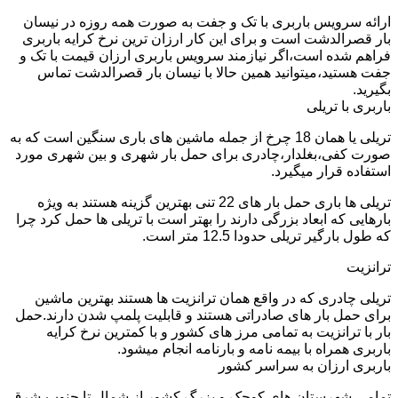
ارائه سرویس باربری با تک و جفت به صورت همه روزه در نیسان
بار قصرالدشت است و برای این کار ارزان ترین نرخ کرایه باربری
فراهم شده است،اگر نیازمند سرویس باربری ارزان قیمت با تک و
جفت هستید،میتوانید همین حالا با نیسان بار قصرالدشت تماس
بگیرید.
باربری با تریلی
تریلی یا همان 18 چرخ از جمله ماشین های باری سنگین است که به
صورت کفی،بغلدار،چادری برای حمل بار شهری و بین شهری مورد
استفاده قرار میگیرد.
تریلی ها باری حمل بار های 22 تنی بهترین گزینه هستند به ویژه
بارهایی که ابعاد بزرگی دارند را بهتر است با تریلی ها حمل کرد چرا
که طول بارگیر تریلی حدودا 12.5 متر است.
ترانزیت
تریلی چادری که در واقع همان ترانزیت ها هستند بهترین ماشین
برای حمل بار های صادراتی هستند و قابلیت پلمپ شدن دارند.حمل
بار با ترانزیت به تمامی مرز های کشور و با کمترین نرخ کرایه
باربری همراه با بیمه نامه و بارنامه انجام میشود.
باربری ارزان به سراسر کشور
تمامی شهرستان های کوچک و بزرگ کشور از شمال تا جنوب،شرق